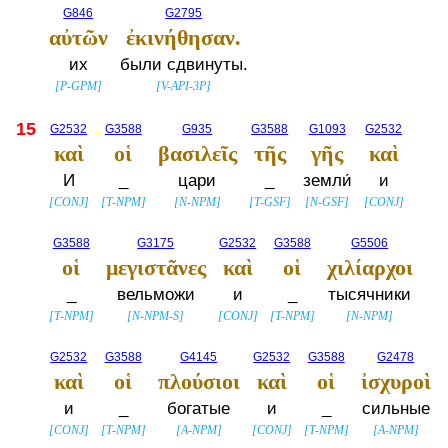
G846
G2795
αὐτῶν
ἐκινήθησαν.
их
были сдвинуты.
[
P-GPM
]
[
V-API-3P
]
15
G2532
G3588
G935
G3588
G1093
G2532
καὶ
οἱ
βασιλεῖς
τῆς
γῆς
καὶ
И
_
цари
_
земли́
и
[
CONJ
]
[
T-NPM
]
[
N-NPM
]
[
T-GSF
]
[
N-GSF
]
[
CONJ
]
G3588
G3175
G2532
G3588
G5506
οἱ
μεγιστᾶνες
καὶ
οἱ
χιλίαρχοι
_
вельможи
и
_
тысячники
[
T-NPM
]
[
N-NPM-S
]
[
CONJ
]
[
T-NPM
]
[
N-NPM
]
G2532
G3588
G4145
G2532
G3588
G2478
καὶ
οἱ
πλούσιοι
καὶ
οἱ
ἰσχυροὶ
и
_
богатые
и
_
сильные
[
CONJ
]
[
T-NPM
]
[
A-NPM
]
[
CONJ
]
[
T-NPM
]
[
A-NPM
]