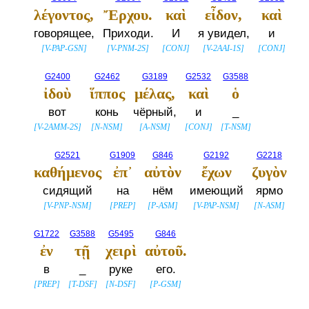
λέγοντος,
Ἔρχου.
καὶ
εἶδον,
καὶ
говорящее,
Приходи.
И
я увидел,
и
[
V-PAP-GSN
]
[
V-PNM-2S
]
[
CONJ
]
[
V-2AAI-1S
]
[
CONJ
]
G2400
G2462
G3189
G2532
G3588
ἰδοὺ
ἵππος
μέλας,
καὶ
ὁ
вот
конь
чёрный,
и
_
[
V-2AMM-2S
]
[
N-NSM
]
[
A-NSM
]
[
CONJ
]
[
T-NSM
]
G2521
G1909
G846
G2192
G2218
καθήμενος
ἐπ᾽
αὐτὸν
ἔχων
ζυγὸν
сидящий
на
нём
имеющий
ярмо
[
V-PNP-NSM
]
[
PREP
]
[
P-ASM
]
[
V-PAP-NSM
]
[
N-ASM
]
G1722
G3588
G5495
G846
ἐν
τῇ
χειρὶ
αὐτοῦ.
в
_
руке
его.
[
PREP
]
[
T-DSF
]
[
N-DSF
]
[
P-GSM
]