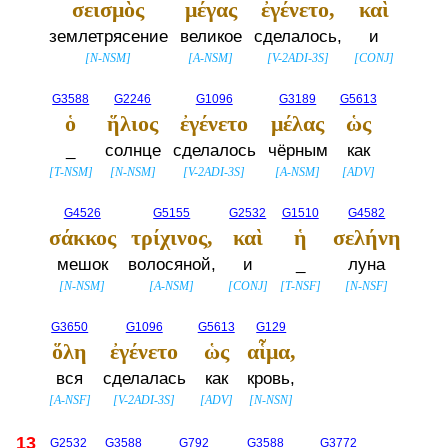
σεισμὸς
μέγας
ἐγένετο,
καὶ
землетрясение
великое
сделалось,
и
[
N-NSM
]
[
A-NSM
]
[
V-2ADI-3S
]
[
CONJ
]
G3588
G2246
G1096
G3189
G5613
ὁ
ἥλιος
ἐγένετο
μέλας
ὡς
_
солнце
сделалось
чёрным
как
[
T-NSM
]
[
N-NSM
]
[
V-2ADI-3S
]
[
A-NSM
]
[
ADV
]
G4526
G5155
G2532
G1510
G4582
σάκκος
τρίχινος,
καὶ
ἡ
σελήνη
мешок
волосяной,
и
_
луна
[
N-NSM
]
[
A-NSM
]
[
CONJ
]
[
T-NSF
]
[
N-NSF
]
G3650
G1096
G5613
G129
ὅλη
ἐγένετο
ὡς
αἷμα,
вся
сделалась
как
кровь,
[
A-NSF
]
[
V-2ADI-3S
]
[
ADV
]
[
N-NSN
]
13
G2532
G3588
G792
G3588
G3772