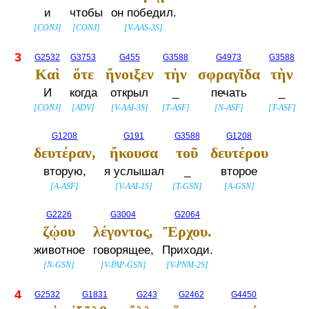
и
чтобы
он победил.
[
CONJ
]
[
CONJ
]
[
V-AAS-3S
]
3
G2532
G3753
G455
G3588
G4973
G3588
Καὶ
ὅτε
ἤνοιξεν
τὴν
σφραγῖδα
τὴν
И
когда
открыл
_
печать
_
[
CONJ
]
[
ADV
]
[
V-AAI-3S
]
[
T-ASF
]
[
N-ASF
]
[
T-ASF
]
G1208
G191
G3588
G1208
δευτέραν,
ἤκουσα
τοῦ
δευτέρου
вторую,
я услышал
_
второе
[
A-ASF
]
[
V-AAI-1S
]
[
T-GSN
]
[
A-GSN
]
G2226
G3004
G2064
ζῴου
λέγοντος,
Ἔρχου.
животное
говорящее,
Приходи.
[
N-GSN
]
[
V-PAP-GSN
]
[
V-PNM-2S
]
4
G2532
G1831
G243
G2462
G4450