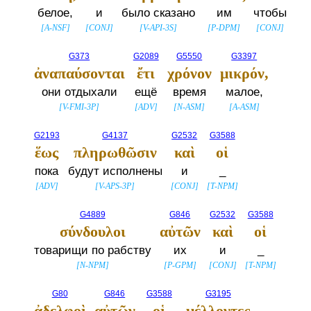
белое,
и
было сказано
им
чтобы
[
A-NSF
]
[
CONJ
]
[
V-API-3S
]
[
P-DPM
]
[
CONJ
]
G373
G2089
G5550
G3397
ἀναπαύσονται
ἔτι
χρόνον
μικρόν,
они отдыхали
ещё
время
малое,
[
V-FMI-3P
]
[
ADV
]
[
N-ASM
]
[
A-ASM
]
G2193
G4137
G2532
G3588
ἕως
πληρωθῶσιν
καὶ
οἱ
пока
будут исполнены
и
_
[
ADV
]
[
V-APS-3P
]
[
CONJ
]
[
T-NPM
]
G4889
G846
G2532
G3588
σύνδουλοι
αὐτῶν
καὶ
οἱ
товарищи по рабству
их
и
_
[
N-NPM
]
[
P-GPM
]
[
CONJ
]
[
T-NPM
]
G80
G846
G3588
G3195
ἀδελφοὶ
αὐτῶν
οἱ
μέλλοντες