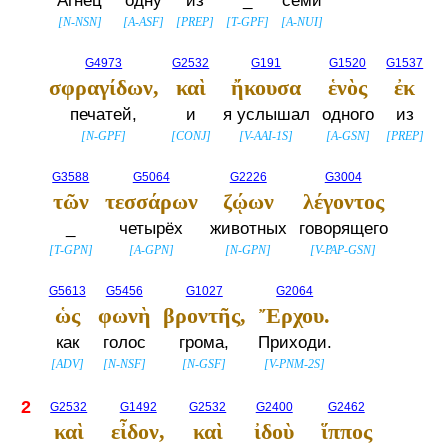
Агнец
одну
из
_
семи
[
N-NSN
]
[
A-ASF
]
[
PREP
]
[
T-GPF
]
[
A-NUI
]
G4973
G2532
G191
G1520
G1537
σφραγίδων,
καὶ
ἤκουσα
ἑνὸς
ἐκ
печатей,
и
я услышал
одного
из
[
N-GPF
]
[
CONJ
]
[
V-AAI-1S
]
[
A-GSN
]
[
PREP
]
G3588
G5064
G2226
G3004
τῶν
τεσσάρων
ζῴων
λέγοντος
_
четырёх
животных
говорящего
[
T-GPN
]
[
A-GPN
]
[
N-GPN
]
[
V-PAP-GSN
]
G5613
G5456
G1027
G2064
ὡς
φωνὴ
βροντῆς,
Ἔρχου.
как
голос
грома,
Приходи.
[
ADV
]
[
N-NSF
]
[
N-GSF
]
[
V-PNM-2S
]
2
G2532
G1492
G2532
G2400
G2462
καὶ
εἶδον,
καὶ
ἰδοὺ
ἵππος