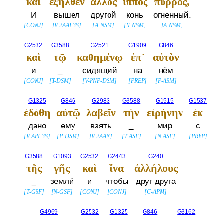
καὶ
ἐξῆλθεν
ἄλλος
ἵππος
πυρρός,
И
вышел
другой
конь
огненный,
[
CONJ
]
[
V-2AAI-3S
]
[
A-NSM
]
[
N-NSM
]
[
A-NSM
]
G2532
G3588
G2521
G1909
G846
καὶ
τῷ
καθημένῳ
ἐπ᾽
αὐτὸν
и
_
сидящий
на
нём
[
CONJ
]
[
T-DSM
]
[
V-PNP-DSM
]
[
PREP
]
[
P-ASM
]
G1325
G846
G2983
G3588
G1515
G1537
ἐδόθη
αὐτῷ
λαβεῖν
τὴν
εἰρήνην
ἐκ
дано
ему
взять
_
мир
с
[
V-API-3S
]
[
P-DSM
]
[
V-2AAN
]
[
T-ASF
]
[
N-ASF
]
[
PREP
]
G3588
G1093
G2532
G2443
G240
τῆς
γῆς
καὶ
ἵνα
ἀλλήλους
_
земли́
и
чтобы
друг друга
[
T-GSF
]
[
N-GSF
]
[
CONJ
]
[
CONJ
]
[
C-APM
]
G4969
G2532
G1325
G846
G3162