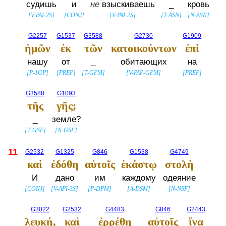
судишь
и
не
взыскиваешь
_
кровь
[
V-PAI-2S
]
[
CONJ
]
[
V-PAI-2S
]
[
T-ASN
]
[
N-ASN
]
G2257
G1537
G3588
G2730
G1909
ἡμῶν
ἐκ
τῶν
κατοικούντων
ἐπὶ
нашу
от
_
обитающих
на
[
P-1GP
]
[
PREP
]
[
T-GPM
]
[
V-PAP-GPM
]
[
PREP
]
G3588
G1093
τῆς
γῆς;
_
земле?
[
T-GSF
]
[
N-GSF
]
11
G2532
G1325
G846
G1538
G4749
καὶ
ἐδόθη
αὐτοῖς
ἑκάστῳ
στολὴ
И
дано
им
каждому
одеяние
[
CONJ
]
[
V-API-3S
]
[
P-DPM
]
[
A-DSM
]
[
N-NSF
]
G3022
G2532
G4483
G846
G2443
λευκή,
καὶ
ἐρρέθη
αὐτοῖς
ἵνα