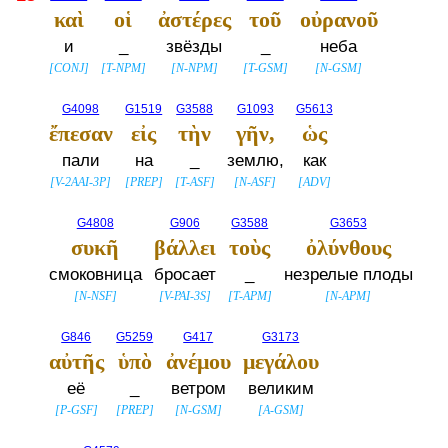
καὶ
οἱ
ἀστέρες
τοῦ
οὐρανοῦ
и
_
звёзды
_
неба
[
CONJ
]
[
T-NPM
]
[
N-NPM
]
[
T-GSM
]
[
N-GSM
]
G4098
G1519
G3588
G1093
G5613
ἔπεσαν
εἰς
τὴν
γῆν,
ὡς
пали
на
_
землю,
как
[
V-2AAI-3P
]
[
PREP
]
[
T-ASF
]
[
N-ASF
]
[
ADV
]
G4808
G906
G3588
G3653
συκῆ
βάλλει
τοὺς
ὀλύνθους
смоковница
бросает
_
незрелые плоды
[
N-NSF
]
[
V-PAI-3S
]
[
T-APM
]
[
N-APM
]
G846
G5259
G417
G3173
αὐτῆς
ὑπὸ
ἀνέμου
μεγάλου
её
_
ветром
великим
[
P-GSF
]
[
PREP
]
[
N-GSM
]
[
A-GSM
]