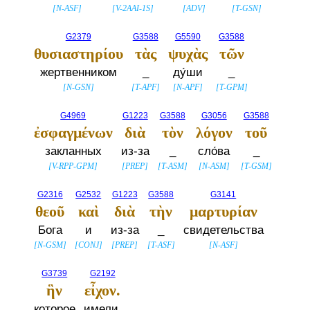
[
N-ASF
]
[
V-2AAI-1S
]
[
ADV
]
[
T-GSN
]
G2379
G3588
G5590
G3588
θυσιαστηρίου
τὰς
ψυχὰς
τῶν
жертвенником
_
ду́ши
_
[
N-GSN
]
[
T-APF
]
[
N-APF
]
[
T-GPM
]
G4969
G1223
G3588
G3056
G3588
ἐσφαγμένων
διὰ
τὸν
λόγον
τοῦ
закланных
из-за
_
сло́ва
_
[
V-RPP-GPM
]
[
PREP
]
[
T-ASM
]
[
N-ASM
]
[
T-GSM
]
G2316
G2532
G1223
G3588
G3141
θεοῦ
καὶ
διὰ
τὴν
μαρτυρίαν
Бога
и
из-за
_
свидетельства
[
N-GSM
]
[
CONJ
]
[
PREP
]
[
T-ASF
]
[
N-ASF
]
G3739
G2192
ἣν
εἶχον.
которое
имели.