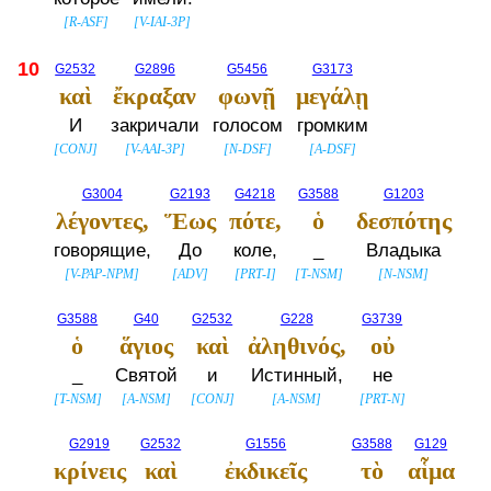
[
R-ASF
]
[
V-IAI-3P
]
10
G2532
G2896
G5456
G3173
καὶ
ἔκραξαν
φωνῇ
μεγάλῃ
И
закричали
голосом
громким
[
CONJ
]
[
V-AAI-3P
]
[
N-DSF
]
[
A-DSF
]
G3004
G2193
G4218
G3588
G1203
λέγοντες,
Ἕως
πότε,
ὁ
δεσπότης
говорящие,
До
коле,
_
Владыка
[
V-PAP-NPM
]
[
ADV
]
[
PRT-I
]
[
T-NSM
]
[
N-NSM
]
G3588
G40
G2532
G228
G3739
ὁ
ἅγιος
καὶ
ἀληθινός,
οὐ
_
Святой
и
Истинный,
не
[
T-NSM
]
[
A-NSM
]
[
CONJ
]
[
A-NSM
]
[
PRT-N
]
G2919
G2532
G1556
G3588
G129
κρίνεις
καὶ
ἐκδικεῖς
τὸ
αἷμα