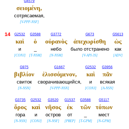
G4579
σειομένη,
сотрясаемая,
[
V-PPP-NSF
]
14
G2532
G3588
G3772
G673
G5613
καὶ
ὁ
οὐρανὸς
ἀπεχωρίσθη
ὡς
и
_
небо
было отстранено
как
[
CONJ
]
[
T-NSM
]
[
N-NSM
]
[
V-API-3S
]
[
ADV
]
G975
G1667
G2532
G3956
βιβλίον
ἑλισσόμενον,
καὶ
πᾶν
свиток
сворачивающийся,
и
всякая
[
N-NSN
]
[
V-PPP-NSN
]
[
CONJ
]
[
A-NSN
]
G3735
G2532
G3520
G1537
G3588
G5117
ὄρος
καὶ
νῆσος
ἐκ
τῶν
τόπων
гора
и
остров
от
_
мест
[
N-NSN
]
[
CONJ
]
[
N-NSF
]
[
PREP
]
[
T-GPM
]
[
N-GPM
]