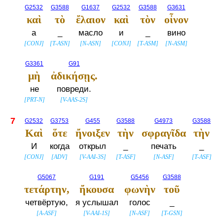
G2532
G3588
G1637
G2532
G3588
G3631
καὶ
τὸ
ἔλαιον
καὶ
τὸν
οἶνον
а
_
масло
и
_
вино
[
CONJ
]
[
T-ASN
]
[
N-ASN
]
[
CONJ
]
[
T-ASM
]
[
N-ASM
]
G3361
G91
μὴ
ἀδικήσῃς.
не
повреди.
[
PRT-N
]
[
V-AAS-2S
]
7
G2532
G3753
G455
G3588
G4973
G3588
Καὶ
ὅτε
ἤνοιξεν
τὴν
σφραγῖδα
τὴν
И
когда
открыл
_
печать
_
[
CONJ
]
[
ADV
]
[
V-AAI-3S
]
[
T-ASF
]
[
N-ASF
]
[
T-ASF
]
G5067
G191
G5456
G3588
τετάρτην,
ἤκουσα
φωνὴν
τοῦ
четвёртую,
я услышал
голос
_
[
A-ASF
]
[
V-AAI-1S
]
[
N-ASF
]
[
T-GSN
]