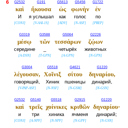
6
G2532
G191
G5613
G5456
G1722
καὶ
ἤκουσα
ὡς
φωνὴν
ἐν
И
я услышал
как
голос
по
[
CONJ
]
[
V-AAI-1S
]
[
ADV
]
[
N-ASF
]
[
PREP
]
G3319
G3588
G5064
G2226
μέσῳ
τῶν
τεσσάρων
ζῴων
середине
_
четырёх
животных
[
A-DSN
]
[
T-GPN
]
[
A-GPN
]
[
N-GPN
]
G3004
G5518
G4621
G1220
λέγουσαν,
Χοῖνιξ
σίτου
δηναρίου,
говорящий,
Хиник
пшеницы
динарий,
[
V-PAP-ASF
]
[
N-NSF
]
[
N-GSM
]
[
N-GSN
]
G2532
G5140
G5518
G2915
G1220
καὶ
τρεῖς
χοίνικες
κριθῶν
δηναρίου·
и
три
хиника
ячменя
динарий;
[
CONJ
]
[
A-NPF
]
[
N-NPF
]
[
N-GPF
]
[
N-GSN
]