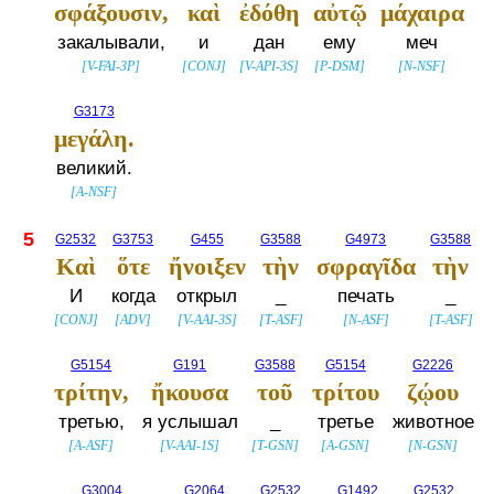
σφάξουσιν,
καὶ
ἐδόθη
αὐτῷ
μάχαιρα
закалывали,
и
дан
ему
меч
[
V-FAI-3P
]
[
CONJ
]
[
V-API-3S
]
[
P-DSM
]
[
N-NSF
]
G3173
μεγάλη.
великий.
[
A-NSF
]
5
G2532
G3753
G455
G3588
G4973
G3588
Καὶ
ὅτε
ἤνοιξεν
τὴν
σφραγῖδα
τὴν
И
когда
открыл
_
печать
_
[
CONJ
]
[
ADV
]
[
V-AAI-3S
]
[
T-ASF
]
[
N-ASF
]
[
T-ASF
]
G5154
G191
G3588
G5154
G2226
τρίτην,
ἤκουσα
τοῦ
τρίτου
ζῴου
третью,
я услышал
_
третье
животное
[
A-ASF
]
[
V-AAI-1S
]
[
T-GSN
]
[
A-GSN
]
[
N-GSN
]
G3004
G2064
G2532
G1492
G2532