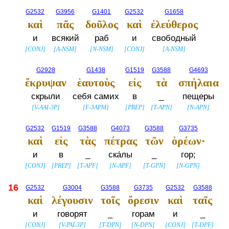
G2532
G3956
G1401
G2532
G1658
καὶ
πᾶς
δοῦλος
καὶ
ἐλεύθερος
и
всякий
раб
и
свободный
[
CONJ
]
[
A-NSM
]
[
N-NSM
]
[
CONJ
]
[
A-NSM
]
G2928
G1438
G1519
G3588
G4693
ἔκρυψαν
ἑαυτοὺς
εἰς
τὰ
σπήλαια
скрыли
себя самих
в
_
пещеры
[
V-AAI-3P
]
[
F-3APM
]
[
PREP
]
[
T-APN
]
[
N-APN
]
G2532
G1519
G3588
G4073
G3588
G3735
καὶ
εἰς
τὰς
πέτρας
τῶν
ὀρέων·
и
в
_
ска́лы
_
гор;
[
CONJ
]
[
PREP
]
[
T-APF
]
[
N-APF
]
[
T-GPN
]
[
N-GPN
]
16
G2532
G3004
G3588
G3735
G2532
G3588
καὶ
λέγουσιν
τοῖς
ὄρεσιν
καὶ
ταῖς
и
говорят
_
горам
и
_
[
CONJ
]
[
V-PAI-3P
]
[
T-DPN
]
[
N-DPN
]
[
CONJ
]
[
T-DPF
]