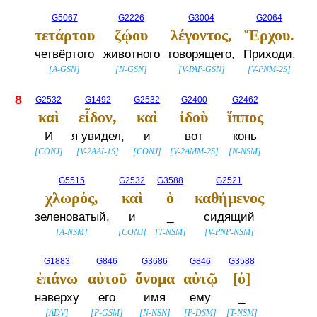
G5067
G2226
G3004
G2064
τετάρτου
ζῴου
λέγοντος,
Ἔρχου.
четвёртого
животного
говорящего,
Приходи.
[
A-GSN
]
[
N-GSN
]
[
V-PAP-GSN
]
[
V-PNM-2S
]
8
G2532
G1492
G2532
G2400
G2462
καὶ
εἶδον,
καὶ
ἰδοὺ
ἵππος
И
я увидел,
и
вот
конь
[
CONJ
]
[
V-2AAI-1S
]
[
CONJ
]
[
V-2AMM-2S
]
[
N-NSM
]
G5515
G2532
G3588
G2521
χλωρός,
καὶ
ὁ
καθήμενος
зеленоватый,
и
_
сидящий
[
A-NSM
]
[
CONJ
]
[
T-NSM
]
[
V-PNP-NSM
]
G1883
G846
G3686
G846
G3588
ἐπάνω
αὐτοῦ
ὄνομα
αὐτῷ
[ὁ]
наверху
его
имя
ему
_
[
ADV
]
[
P-GSM
]
[
N-NSN
]
[
P-DSM
]
[
T-NSM
]