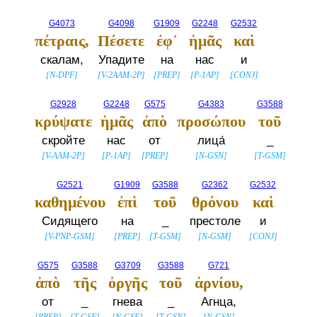
G4073
G4098
G1909
G2248
G2532
πέτραις,
Πέσετε
ἐφ᾽
ἡμᾶς
καὶ
скалам,
Упадите
на
нас
и
[
N-DPF
]
[
V-2AAM-2P
]
[
PREP
]
[
P-1AP
]
[
CONJ
]
G2928
G2248
G575
G4383
G3588
κρύψατε
ἡμᾶς
ἀπὸ
προσώπου
τοῦ
скройте
нас
от
лица́
_
[
V-AAM-2P
]
[
P-1AP
]
[
PREP
]
[
N-GSN
]
[
T-GSM
]
G2521
G1909
G3588
G2362
G2532
καθημένου
ἐπὶ
τοῦ
θρόνου
καὶ
Сидящего
на
_
престоле
и
[
V-PNP-GSM
]
[
PREP
]
[
T-GSM
]
[
N-GSM
]
[
CONJ
]
G575
G3588
G3709
G3588
G721
ἀπὸ
τῆς
ὀργῆς
τοῦ
ἀρνίου,
от
_
гнева
_
Агнца,