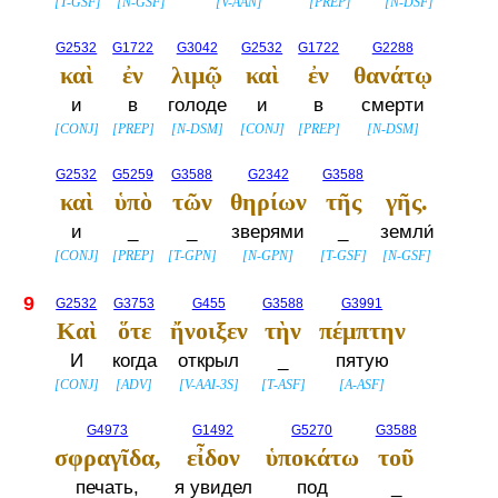
[
T-GSF
]
[
N-GSF
]
[
V-AAN
]
[
PREP
]
[
N-DSF
]
G2532
G1722
G3042
G2532
G1722
G2288
καὶ
ἐν
λιμῷ
καὶ
ἐν
θανάτῳ
и
в
голоде
и
в
смерти
[
CONJ
]
[
PREP
]
[
N-DSM
]
[
CONJ
]
[
PREP
]
[
N-DSM
]
G2532
G5259
G3588
G2342
G3588
καὶ
ὑπὸ
τῶν
θηρίων
τῆς
γῆς.
и
_
_
зверями
_
земли́
[
CONJ
]
[
PREP
]
[
T-GPN
]
[
N-GPN
]
[
T-GSF
]
[
N-GSF
]
9
G2532
G3753
G455
G3588
G3991
Καὶ
ὅτε
ἤνοιξεν
τὴν
πέμπτην
И
когда
открыл
_
пятую
[
CONJ
]
[
ADV
]
[
V-AAI-3S
]
[
T-ASF
]
[
A-ASF
]
G4973
G1492
G5270
G3588
σφραγῖδα,
εἶδον
ὑποκάτω
τοῦ
печать,
я увидел
под
_