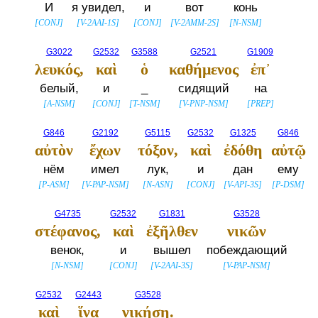
И
я увидел,
и
вот
конь
[
CONJ
]
[
V-2AAI-1S
]
[
CONJ
]
[
V-2AMM-2S
]
[
N-NSM
]
G3022
G2532
G3588
G2521
G1909
λευκός,
καὶ
ὁ
καθήμενος
ἐπ᾽
белый,
и
_
сидящий
на
[
A-NSM
]
[
CONJ
]
[
T-NSM
]
[
V-PNP-NSM
]
[
PREP
]
G846
G2192
G5115
G2532
G1325
G846
αὐτὸν
ἔχων
τόξον,
καὶ
ἐδόθη
αὐτῷ
нём
имел
лук,
и
дан
ему
[
P-ASM
]
[
V-PAP-NSM
]
[
N-ASN
]
[
CONJ
]
[
V-API-3S
]
[
P-DSM
]
G4735
G2532
G1831
G3528
στέφανος,
καὶ
ἐξῆλθεν
νικῶν
венок,
и
вышел
побеждающий
[
N-NSM
]
[
CONJ
]
[
V-2AAI-3S
]
[
V-PAP-NSM
]
G2532
G2443
G3528
καὶ
ἵνα
νικήσῃ.