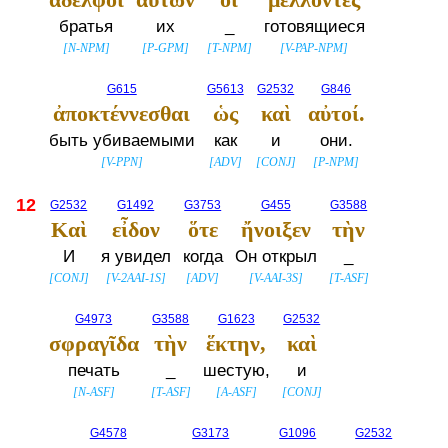
братья
их
_
готовящиеся
[
N-NPM
]
[
P-GPM
]
[
T-NPM
]
[
V-PAP-NPM
]
G615
G5613
G2532
G846
ἀποκτέννεσθαι
ὡς
καὶ
αὐτοί.
быть убиваемыми
как
и
они.
[
V-PPN
]
[
ADV
]
[
CONJ
]
[
P-NPM
]
12
G2532
G1492
G3753
G455
G3588
Καὶ
εἶδον
ὅτε
ἤνοιξεν
τὴν
И
я увидел
когда
Он открыл
_
[
CONJ
]
[
V-2AAI-1S
]
[
ADV
]
[
V-AAI-3S
]
[
T-ASF
]
G4973
G3588
G1623
G2532
σφραγῖδα
τὴν
ἕκτην,
καὶ
печать
_
шестую,
и
[
N-ASF
]
[
T-ASF
]
[
A-ASF
]
[
CONJ
]
G4578
G3173
G1096
G2532