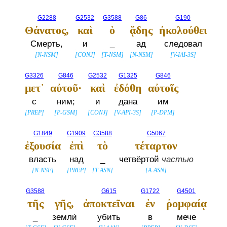
G2288
G2532
G3588
G86
G190
Θάνατος,
καὶ
ὁ
ᾅδης
ἠκολούθει
Смерть,
и
_
ад
следовал
[
N-NSM
]
[
CONJ
]
[
T-NSM
]
[
N-NSM
]
[
V-IAI-3S
]
G3326
G846
G2532
G1325
G846
μετ᾽
αὐτοῦ·
καὶ
ἐδόθη
αὐτοῖς
с
ним;
и
дана
им
[
PREP
]
[
P-GSM
]
[
CONJ
]
[
V-API-3S
]
[
P-DPM
]
G1849
G1909
G3588
G5067
ἐξουσία
ἐπὶ
τὸ
τέταρτον
власть
над
_
четвёртой
частью
[
N-NSF
]
[
PREP
]
[
T-ASN
]
[
A-ASN
]
G3588
G615
G1722
G4501
τῆς
γῆς,
ἀποκτεῖναι
ἐν
ῥομφαίᾳ
_
земли́
убить
в
мече