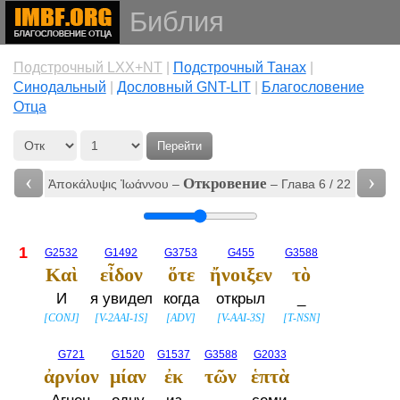
Библия
Подстрочный LXX+NT
|
Подстрочный Танах
|
Cинодальный
|
Дословный GNT-LIT
|
Благословение
Отца
Перейти
‹
›
Откровение
Ἀποκάλυψις Ἰωάννου –
– Глава 6 / 22
1
G2532
G1492
G3753
G455
G3588
Καὶ
εἶδον
ὅτε
ἤνοιξεν
τὸ
И
я увидел
когда
открыл
_
[
CONJ
]
[
V-2AAI-1S
]
[
ADV
]
[
V-AAI-3S
]
[
T-NSN
]
G721
G1520
G1537
G3588
G2033
ἀρνίον
μίαν
ἐκ
τῶν
ἑπτὰ