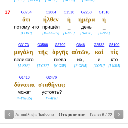
[
PREP
]
[
T-GSF
]
[
N-GSF
]
[
T-GSN
]
[
N-GSN
]
17
G3754
G2064
G1510
G2250
G1510
ὅτι
ἦλθεν
ἡ
ἡμέρα
ἡ
потому что
пришёл
_
день
_
[
CONJ
]
[
V-2AAI-3S
]
[
T-NSF
]
[
N-NSF
]
[
T-NSF
]
G3173
G3588
G3709
G846
G2532
G5100
μεγάλη
τῆς
ὀργῆς
αὐτῶν,
καὶ
τίς
великого
_
гнева
их,
и
кто
[
A-NSF
]
[
T-GSF
]
[
N-GSF
]
[
P-GPM
]
[
CONJ
]
[
I-NSM
]
G1410
G2476
δύναται
σταθῆναι;
может
устоять?
[
V-PNI-3S
]
[
V-APN
]
‹
›
Откровение
Ἀποκάλυψις Ἰωάννου –
– Глава 6 / 22