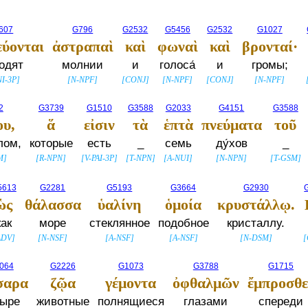
607
G796
G2532
G5456
G2532
G1027
εύονται
ἀστραπαὶ
καὶ
φωναὶ
καὶ
βρονταί·
одят
молнии
и
голоса́
и
громы;
NI-3P
]
[
N-NPF
]
[
CONJ
]
[
N-NPF
]
[
CONJ
]
[
N-NPF
]
2
G3739
G1510
G3588
G2033
G4151
G3588
ου,
ἅ
εἰσιν
τὰ
ἑπτὰ
πνεύματα
τοῦ
лом,
которые
есть
_
семь
ду́хов
_
M
]
[
R-NPN
]
[
V-PAI-3P
]
[
T-NPN
]
[
A-NUI
]
[
N-NPN
]
[
T-GSM
]
5613
G2281
G5193
G3664
G2930
ὡς
θάλασσα
ὑαλίνη
ὁμοία
κρυστάλλῳ.
как
море
стеклянное
подобное
кристаллу.
ADV
]
[
N-NSF
]
[
A-NSF
]
[
A-NSF
]
[
N-DSM
]
[
064
G2226
G1073
G3788
G1715
σαρα
ζῷα
γέμοντα
ὀφθαλμῶν
ἔμπροσθε
тыре
животные
полнящиеся
глазами
спереди