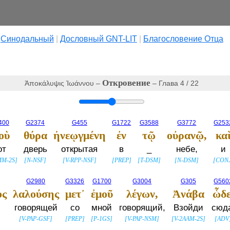
|
Cинодальный
|
Дословный GNT-LIT
|
Благословение Отца
Откровение
Ἀποκάλυψις Ἰωάννου –
– Глава 4 / 22
400
G2374
G455
G1722
G3588
G3772
G253
οὺ
θύρα
ἠνεῳγμένη
ἐν
τῷ
οὐρανῷ,
κα
от
дверь
открытая
в
_
небе,
и
MM-2S
]
[
N-NSF
]
[
V-RPP-NSF
]
[
PREP
]
[
T-DSM
]
[
N-DSM
]
[
CON
G2980
G3326
G1700
G3004
G305
G560
ος
λαλούσης
μετ᾽
ἐμοῦ
λέγων,
Ἀνάβα
ὧδε
говорящей
со
мной
говорящий,
Взойди
сюд
[
V-PAP-GSF
]
[
PREP
]
[
P-1GS
]
[
V-PAP-NSM
]
[
V-2AAM-2S
]
[
ADV