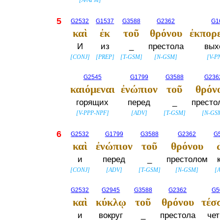
[
A-APM
]
5
G2532
G1537
G3588
G2362
G1
καὶ
ἐκ
τοῦ
θρόνου
ἐκπορ
И
из
_
престола
вых
[
CONJ
]
[
PREP
]
[
T-GSM
]
[
N-GSM
]
[
V-P
G2545
G1799
G3588
G236
καιόμεναι
ἐνώπιον
τοῦ
θρόν
горящих
перед
_
престо
[
V-PPP-NPF
]
[
ADV
]
[
T-GSM
]
[
N-GS
6
G2532
G1799
G3588
G2362
G
καὶ
ἐνώπιον
τοῦ
θρόνου
и
перед
_
престолом
[
CONJ
]
[
ADV
]
[
T-GSM
]
[
N-GSM
]
[
G2532
G2945
G3588
G2362
G5
καὶ
κύκλῳ
τοῦ
θρόνου
τέσ
и
вокруг
_
престола
че