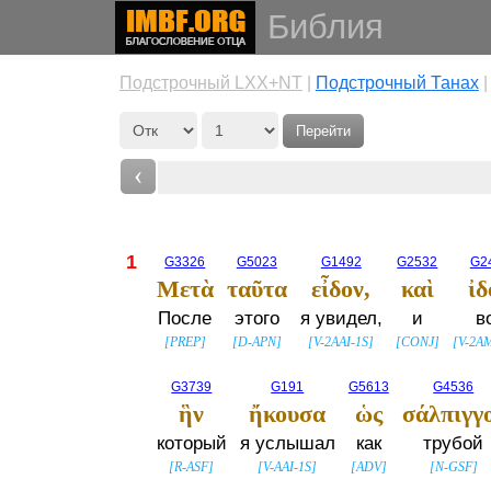
Библия
Подстрочный LXX+NT
|
Подстрочный Танах
Перейти
‹
1
G3326
G5023
G1492
G2532
G2
Μετὰ
ταῦτα
εἶδον,
καὶ
ἰδ
После
этого
я увидел,
и
в
[
PREP
]
[
D-APN
]
[
V-2AAI-1S
]
[
CONJ
]
[
V-2A
G3739
G191
G5613
G4536
ἣν
ἤκουσα
ὡς
σάλπιγγ
который
я услышал
как
трубой
[
R-ASF
]
[
V-AAI-1S
]
[
ADV
]
[
N-GSF
]