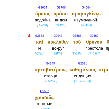
G3664
G3706
G4664
ὅμοιος
ὁράσει
σμαραγδίνῳ.
подобна
видом
изумрудной.
[
A-NSM
]
[
N-DSF
]
[
A-DSM
]
4
G2532
G2943
G3588
G2362
καὶ
κυκλόθεν
τοῦ
θρόνου
И
вокруг
_
престола
п
[
CONJ
]
[
ADV
]
[
T-GSM
]
[
N-GSM
]
G4245
G2521
πρεσβυτέρους
καθημένους
περ
старца
сидящих
[
A-APM-C
]
[
V-PNP-APM
]
G5552
χρυσοῦς.
золотые.