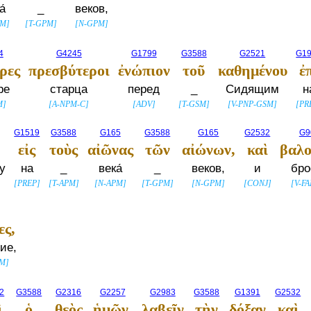
а́
_
веков,
PM
]
[
T-GPM
]
[
N-GPM
]
4
G4245
G1799
G3588
G2521
G1
ρες
πρεσβύτεροι
ἐνώπιον
τοῦ
καθημένου
ἐ
ре
старца
перед
_
Сидящим
н
M
]
[
A-NPM-C
]
[
ADV
]
[
T-GSM
]
[
V-PNP-GSM
]
[
PR
G1519
G3588
G165
G3588
G165
G2532
G9
εἰς
τοὺς
αἰῶνας
τῶν
αἰώνων,
καὶ
βαλο
у
на
_
века́
_
веков,
и
бро
[
PREP
]
[
T-APM
]
[
N-APM
]
[
T-GPM
]
[
N-GPM
]
[
CONJ
]
[
V-FA
ες,
ие,
PM
]
2
G3588
G2316
G2257
G2983
G3588
G1391
G2532
ὶ
ὁ
θεὸς
ἡμῶν,
λαβεῖν
τὴν
δόξαν
καὶ