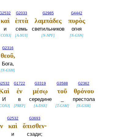
G2532
G2033
G2985
G4442
καὶ
ἑπτὰ
λαμπάδες
πυρὸς
и
семь
светильников
огня
[
CONJ
]
[
A-NUI
]
[
N-NPF
]
[
N-GSN
]
G2316
θεοῦ,
Бога,
[
N-GSM
]
G2532
G1722
G3319
G3588
G2362
Καὶ
ἐν
μέσῳ
τοῦ
θρόνου
И
в
середине
_
престола
CONJ
]
[
PREP
]
[
A-DSN
]
[
T-GSM
]
[
N-GSM
]
G2532
G3693
ν
καὶ
ὄπισθεν·
и
сзади;