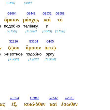
[
CONJ
]
[
ADV
]
G3664
G3448
G2532
G3588
ὅμοιον
μόσχῳ,
καὶ
τὸ
е
подобно
телёнку,
и
_
[
A-NSN
]
[
N-DSM
]
[
CONJ
]
[
T-NSN
]
G2226
G3664
G105
ν
ζῷον
ὅμοιον
ἀετῷ
е
животное
подобно
орлу
[
N-NSN
]
[
A-NSN
]
[
N-DSM
]
G1803
G2943
G2532
G2081
ας
ἕξ,
κυκλόθεν
καὶ
ἔσωθεν