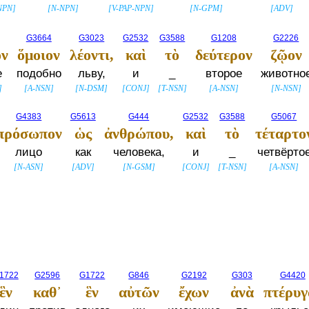
NPN
]
[
N-NPN
]
[
V-PAP-NPN
]
[
N-GPM
]
[
ADV
]
G3664
G3023
G2532
G3588
G1208
G2226
ν
ὅμοιον
λέοντι,
καὶ
τὸ
δεύτερον
ζῷον
е
подобно
льву,
и
_
второе
животно
]
[
A-NSN
]
[
N-DSM
]
[
CONJ
]
[
T-NSN
]
[
A-NSN
]
[
N-NSN
]
G4383
G5613
G444
G2532
G3588
G5067
πρόσωπον
ὡς
ἀνθρώπου,
καὶ
τὸ
τέταρτο
лицо
как
человека,
и
_
четвёрто
[
N-ASN
]
[
ADV
]
[
N-GSM
]
[
CONJ
]
[
T-NSN
]
[
A-NSN
]
1722
G2596
G1722
G846
G2192
G303
G4420
ἓν
καθ᾽
ἓν
αὐτῶν
ἔχων
ἀνὰ
πτέρυγ