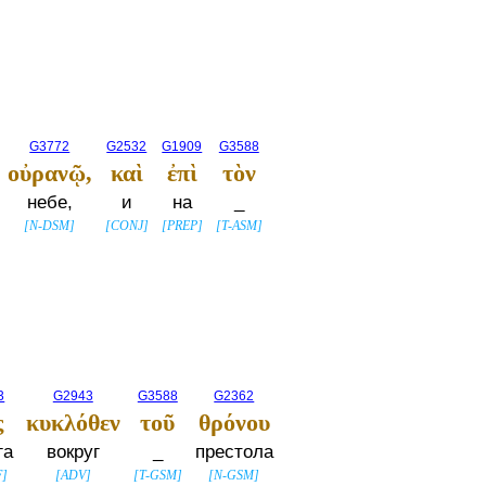
G3772
G2532
G1909
G3588
οὐρανῷ,
καὶ
ἐπὶ
τὸν
небе,
и
на
_
[
N-DSM
]
[
CONJ
]
[
PREP
]
[
T-ASM
]
3
G2943
G3588
G2362
ς
κυκλόθεν
τοῦ
θρόνου
га
вокруг
_
престола
F
]
[
ADV
]
[
T-GSM
]
[
N-GSM
]