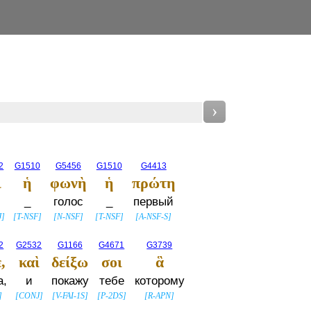
›
2
G1510
G5456
G1510
G4413
ὶ
ἡ
φωνὴ
ἡ
πρώτη
_
голос
_
первый
J
]
[
T-NSF
]
[
N-NSF
]
[
T-NSF
]
[
A-NSF-S
]
2
G2532
G1166
G4671
G3739
,
καὶ
δείξω
σοι
ἃ
а,
и
покажу
тебе
которому
]
[
CONJ
]
[
V-FAI-1S
]
[
P-2DS
]
[
R-APN
]