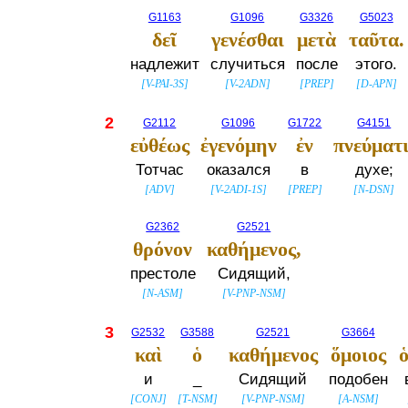
G1163
G1096
G3326
G5023
δεῖ
γενέσθαι
μετὰ
ταῦτα.
надлежит
случиться
после
этого.
[
V-PAI-3S
]
[
V-2ADN
]
[
PREP
]
[
D-APN
]
2
G2112
G1096
G1722
G4151
εὐθέως
ἐγενόμην
ἐν
πνεύματι
Тотчас
оказался
в
духе;
[
ADV
]
[
V-2ADI-1S
]
[
PREP
]
[
N-DSN
]
G2362
G2521
θρόνον
καθήμενος,
престоле
Сидящий,
[
N-ASM
]
[
V-PNP-NSM
]
3
G2532
G3588
G2521
G3664
καὶ
ὁ
καθήμενος
ὅμοιος
и
_
Сидящий
подобен
[
CONJ
]
[
T-NSM
]
[
V-PNP-NSM
]
[
A-NSM
]