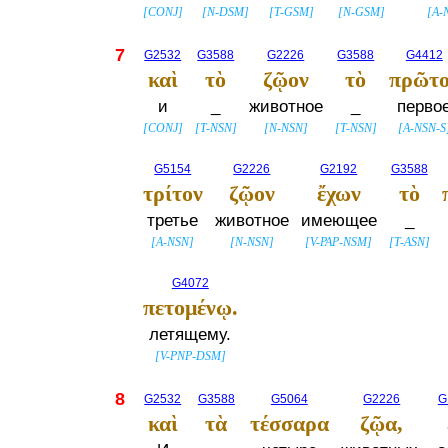
[
CONJ
]
[
N-DSM
]
[
T-GSM
]
[
N-GSM
]
[
A-
7
G2532
G3588
G2226
G3588
G4412
καὶ
τὸ
ζῷον
τὸ
πρῶτο
и
_
животное
_
перво
[
CONJ
]
[
T-NSN
]
[
N-NSN
]
[
T-NSN
]
[
A-NSN-S
G5154
G2226
G2192
G3588
τρίτον
ζῷον
ἔχων
τὸ
третье
животное
имеющее
_
[
A-NSN
]
[
N-NSN
]
[
V-PAP-NSM
]
[
T-ASN
]
G4072
πετομένῳ.
летящему.
[
V-PNP-DSM
]
8
G2532
G3588
G5064
G2226
G
καὶ
τὰ
τέσσαρα
ζῷα,