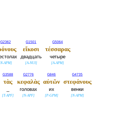
G2362
G1501
G5064
ρόνους
εἴκοσι
τέσσαρας
естолах
двадцать
четыре
[
N-APM
]
[
A-NUI
]
[
A-APM
]
G3588
G2776
G846
G4735
τὰς
κεφαλὰς
αὐτῶν
στεφάνους
_
головах
их
венки
[
T-APF
]
[
N-APF
]
[
P-GPM
]
[
N-APM
]