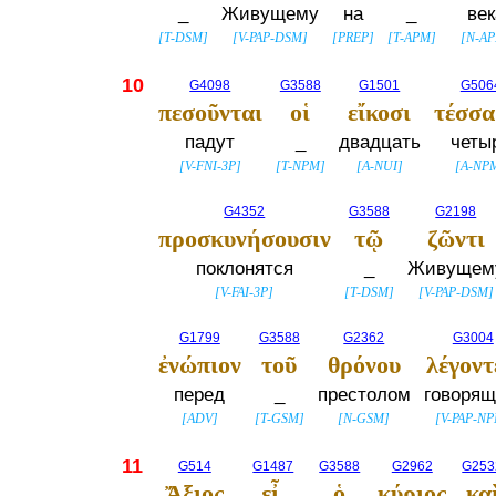
_
Живущему
на
_
век
[
T-DSM
]
[
V-PAP-DSM
]
[
PREP
]
[
T-APM
]
[
N-A
10
G4098
G3588
G1501
G506
πεσοῦνται
οἱ
εἴκοσι
τέσσα
падут
_
двадцать
четы
[
V-FNI-3P
]
[
T-NPM
]
[
A-NUI
]
[
A-NP
G4352
G3588
G2198
προσκυνήσουσιν
τῷ
ζῶντι
поклонятся
_
Живущем
[
V-FAI-3P
]
[
T-DSM
]
[
V-PAP-DSM
]
G1799
G3588
G2362
G3004
ἐνώπιον
τοῦ
θρόνου
λέγοντ
перед
_
престолом
говорящ
[
ADV
]
[
T-GSM
]
[
N-GSM
]
[
V-PAP-N
11
G514
G1487
G3588
G2962
G253
Ἄξιος
εἶ,
ὁ
κύριος
κα