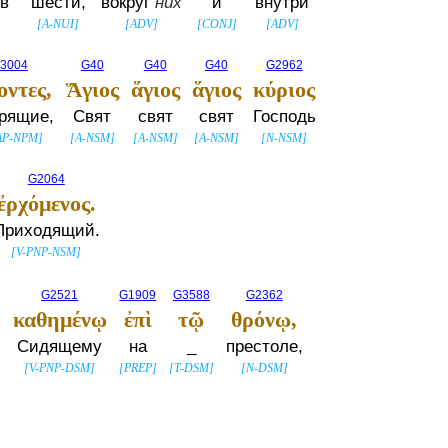
в
шести,
вокруг
них
и
внутри
[
A-NUI
]
[
ADV
]
[
CONJ
]
[
ADV
]
3004
G40
G40
G40
G2962
οντες,
Ἅγιος
ἅγιος
ἅγιος
κύριος
орящие,
Свят
свят
свят
Господь
AP-NPM
]
[
A-NSM
]
[
A-NSM
]
[
A-NSM
]
[
N-NSM
]
G2064
ἐρχόμενος.
Приходящий.
[
V-PNP-NSM
]
G2521
G1909
G3588
G2362
καθημένῳ
ἐπὶ
τῷ
θρόνῳ,
Сидящему
на
_
престоле,
]
[
V-PNP-DSM
]
[
PREP
]
[
T-DSM
]
[
N-DSM
]