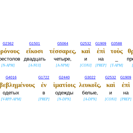
G2362
G1501
G5064
G2532
G1909
G3588
θρόνους
εἴκοσι
τέσσαρες,
καὶ
ἐπὶ
τοὺς
θ
рестолов
двадцать
четыре,
и
на
_
пр
[
N-APM
]
[
A-NUI
]
[
A-NPM
]
[
CONJ
]
[
PREP
]
[
T-APM
]
G4016
G1722
G2440
G3022
G2532
G1909
ιβεβλημένους
ἐν
ἱματίοις
λευκοῖς,
καὶ
ἐπὶ
одетых
в
одежды
белые,
и
на
[
V-RPP-APM
]
[
PREP
]
[
N-DPN
]
[
A-DPN
]
[
CONJ
]
[
PREP
]