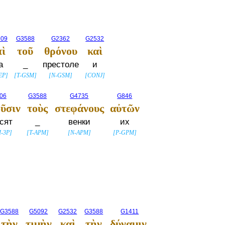
909
G3588
G2362
G2532
πὶ
τοῦ
θρόνου
καὶ
а
_
престоле
и
EP
]
[
T-GSM
]
[
N-GSM
]
[
CONJ
]
06
G3588
G4735
G846
ῦσιν
τοὺς
στεφάνους
αὐτῶν
сят
_
венки
их
I-3P
]
[
T-APM
]
[
N-APM
]
[
P-GPM
]
G3588
G5092
G2532
G3588
G1411
τὴν
τιμὴν
καὶ
τὴν
δύναμιν,