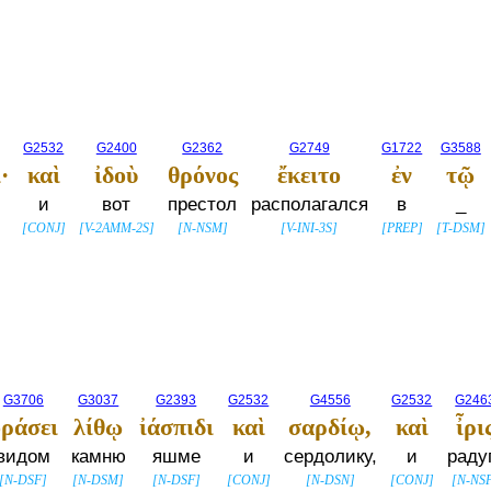
G2532
G2400
G2362
G2749
G1722
G3588
·
καὶ
ἰδοὺ
θρόνος
ἔκειτο
ἐν
τῷ
и
вот
престол
располагался
в
_
[
CONJ
]
[
V-2AMM-2S
]
[
N-NSM
]
[
V-INI-3S
]
[
PREP
]
[
T-DSM
]
G3706
G3037
G2393
G2532
G4556
G2532
G246
ὁράσει
λίθῳ
ἰάσπιδι
καὶ
σαρδίῳ,
καὶ
ἶρι
видом
камню
яшме
и
сердолику,
и
раду
[
N-DSF
]
[
N-DSM
]
[
N-DSF
]
[
CONJ
]
[
N-DSN
]
[
CONJ
]
[
N-NS