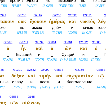
дин
против
одного
их
имеющие
по
крылье
-NSN
]
[
PREP
]
[
A-ASN
]
[
P-GPN
]
[
V-PAP-NSM
]
[
PREP
]
[
N-APF
]
G372
G3756
G2192
G2250
G2532
G3571
G
παυσιν
οὐκ
ἔχουσιν
ἡμέρας
καὶ
νυκτὸς
λέγ
окоя
не
имеют
днём
и
ночью
гов
N-ASF
]
[
PRT-N
]
[
V-PAI-3P
]
[
N-GSF
]
[
CONJ
]
[
N-GSF
]
[
V-P
G3588
G3739
G2532
G3801
G3801
G2532
G3588
ὁ
ἦν
καὶ
ὁ
ὢν
καὶ
ὁ
_
Бывший
и
_
Сущий
и
_
[
T-NSM
]
[
V-IAI-3S
]
[
CONJ
]
[
T-NSM
]
[
V-PAP-NSM
]
[
CONJ
]
[
T-NSM
]
226
G1391
G2532
G5092
G2532
G2169
G3588
ῷα
δόξαν
καὶ
τιμὴν
καὶ
εὐχαριστίαν
τῷ
тные
славу
и
честь
и
благодарение
_
NPN
]
[
N-ASF
]
[
CONJ
]
[
N-ASF
]
[
CONJ
]
[
N-ASF
]
[
T-DSM
5
G3588
G165
νας
τῶν
αἰώνων,