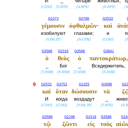
И
_
четыре
животных,
о
[
CONJ
]
[
T-NPN
]
[
A-NPN
]
[
N-NPN
]
[
A
G1073
G3788
G2532
γέμουσιν
ὀφθαλμῶν·
καὶ
ἀνά
изобилуют
глазами;
и
п
[
V-PAI-3P
]
[
N-GPM
]
[
CONJ
]
[
G3588
G2316
G3588
G3841
ὁ
θεὸς
ὁ
παντοκράτωρ,
_
Бог
_
Вседержитель,
[
T-NSM
]
[
N-NSM
]
[
T-NSM
]
[
N-NSM
]
9
G2532
G3752
G1325
G3588
G2
καὶ
ὅταν
δώσουσιν
τὰ
ζ
И
когда
воздадут
_
живо
[
CONJ
]
[
CONJ
]
[
V-FAI-3P
]
[
T-NPN
]
[
N-
G3588
G2198
G1519
G3588
G16
τῷ
ζῶντι
εἰς
τοὺς
αἰῶ