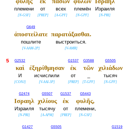
φυλῆς
ἐκ
πασῶν
φυλῶν
Ισραηλ
племени
от
всех
племён
Израиля
[
N-GSF
]
[
PREP
]
[
A-GPF
]
[
N-GPF
]
[
N-PRI
]
G649
ἀποστείλατε
παρατάξασθαι.
пошлите
выстроиться.
[
V-AAM-2P
]
[
V-AMR
]
5
G2532
G1537
G3588
G5505
καὶ
ἐξηρίθμησαν
ἐκ
τῶν
χιλιάδων
И
исчислили
от
_
тысяч
[
CONJ
]
[
V-AAI-3P
]
[
PREP
]
[
T-GPF
]
[
N-GPF
]
G2474
G5507
G1537
G5443
Ισραηλ
χιλίους
ἐκ
φυλῆς,
Израиля
тысячу
от
племени,
[
N-PRI
]
[
A-APM
]
[
PREP
]
[
N-GSF
]
G1427
G5505
G1519