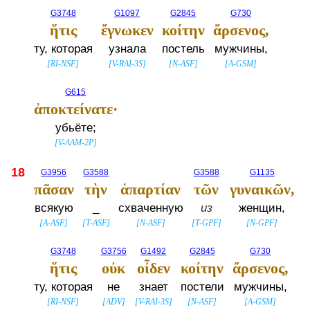
G3748
G1097
G2845
G730
ἥτις
ἔγνωκεν
κοίτην
ἄρσενος,
ту, которая
узнала
постель
мужчины,
[
RI-NSF
]
[
V-RAI-3S
]
[
N-ASF
]
[
A-GSM
]
G615
ἀποκτείνατε·
убьёте;
[
V-AAM-2P
]
18
G3956
G3588
G3588
G1135
πᾶσαν
τὴν
ἀπαρτίαν
τῶν
γυναικῶν,
всякую
_
схваченную
из
женщин,
[
A-ASF
]
[
T-ASF
]
[
N-ASF
]
[
T-GPF
]
[
N-GPF
]
G3748
G3756
G1492
G2845
G730
ἥτις
οὐκ
οἶδεν
κοίτην
ἄρσενος,
ту, которая
не
знает
постели
мужчины,
[
RI-NSF
]
[
ADV
]
[
V-RAI-3S
]
[
N-ASF
]
[
A-GSM
]