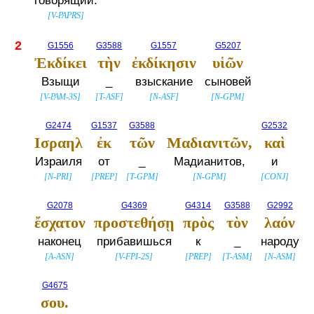
говорящий:
[
V-PAPRS
]
2
G1556
G3588
G1557
G5207
Ἐκδίκει
τὴν
ἐκδίκησιν
υἱῶν
Взыщи
_
взыскание
сыновей
[
V-PAM-3S
]
[
T-ASF
]
[
N-ASF
]
[
N-GPM
]
G2474
G1537
G3588
G2532
Ισραηλ
ἐκ
τῶν
Μαδιανιτῶν,
καὶ
Израиля
от
_
Мадианитов,
и
[
N-PRI
]
[
PREP
]
[
T-GPM
]
[
N-GPM
]
[
CONJ
]
G2078
G4369
G4314
G3588
G2992
ἔσχατον
προστεθήσῃ
πρὸς
τὸν
λαόν
наконец
прибавишься
к
_
народу
[
A-ASN
]
[
V-FPI-2S
]
[
PREP
]
[
T-ASM
]
[
N-ASM
]
G4675
σου.