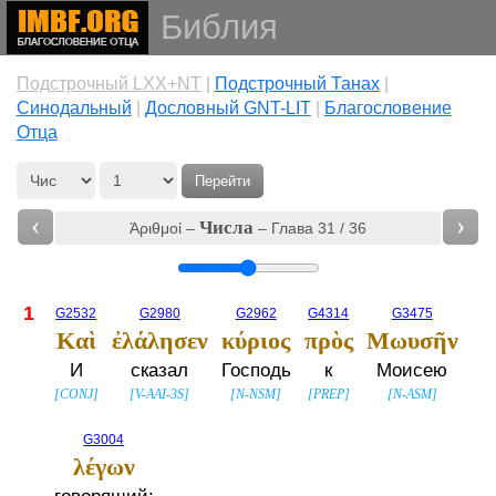
Библия
Подстрочный LXX+NT
|
Подстрочный Танах
|
Cинодальный
|
Дословный GNT-LIT
|
Благословение
Отца
Перейти
‹
›
Числа
Ἀριθμοί –
– Глава 31 / 36
1
G2532
G2980
G2962
G4314
G3475
Καὶ
ἐλάλησεν
κύριος
πρὸς
Μωυσῆν
И
сказал
Господь
к
Моисею
[
CONJ
]
[
V-AAI-3S
]
[
N-NSM
]
[
PREP
]
[
N-ASM
]
G3004
λέγων