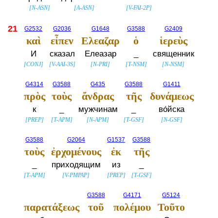
[
N-ASN
]
[
A-ASN
]
[
V-FAI-2P
]
21
G2532
G2036
G1648
G3588
G2409
καὶ
εἶπεν
Ελεαζαρ
ὁ
ἱερεὺς
И
сказал
Елеазар
_
священник
[
CONJ
]
[
V-AAI-3S
]
[
N-PRI
]
[
T-NSM
]
[
N-NSM
]
G4314
G3588
G435
G3588
G1411
πρὸς
τοὺς
ἄνδρας
τῆς
δυνάμεως
к
_
мужчинам
_
во́йска
[
PREP
]
[
T-APM
]
[
N-APM
]
[
T-GSF
]
[
N-GSF
]
G3588
G2064
G1537
G3588
τοὺς
ἐρχομένους
ἐκ
τῆς
_
приходящим
из
_
[
T-APM
]
[
V-PMPAP
]
[
PREP
]
[
T-GSF
]
G3588
G4171
G5124
παρατάξεως
τοῦ
πολέμου
Τοῦτο