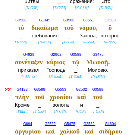
битвы
_
сражения:
Это
[
N-GSF
]
[
T-GSM
]
[
N-GSM
]
[
D-NSN
]
G3588
G1345
G3588
G3551
G3588
τὸ
δικαίωμα
τοῦ
νόμου,
ὃ
_
требование
_
Закона,
которое
[
T-NSN
]
[
N-NSN
]
[
T-GSM
]
[
N-GSM
]
[
R-NSN
]
G4929
G2962
G3588
G3475
συνέταξεν
κύριος
τῷ
Μωυσῇ.
приказал
Господь
_
Моисею.
[
V-AAI-3S
]
[
N-NSM
]
[
T-DSM
]
[
N-DSM
]
22
G4133
G3588
G5553
G2532
G3588
πλὴν
τοῦ
χρυσίου
καὶ
τοῦ
Кроме
_
золота
и
_
[
PREP
]
[
T-GSN
]
[
N-GSN
]
[
CONJ
]
[
T-GSN
]
G694
G2532
G5475
G2532
G4604
ἀργυρίου
καὶ
χαλκοῦ
καὶ
σιδήρου