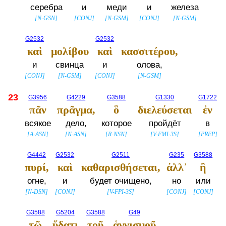
серебра
и
меди
и
железа
[
N-GSN
]
[
CONJ
]
[
N-GSM
]
[
CONJ
]
[
N-GSM
]
G2532
G2532
καὶ
μολίβου
καὶ
κασσιτέρου,
и
свинца
и
олова,
[
CONJ
]
[
N-GSM
]
[
CONJ
]
[
N-GSM
]
23
G3956
G4229
G3588
G1330
G1722
πᾶν
πρᾶγμα,
ὃ
διελεύσεται
ἐν
всякое
дело,
которое
пройдёт
в
[
A-ASN
]
[
N-ASN
]
[
R-NSN
]
[
V-FMI-3S
]
[
PREP
]
G4442
G2532
G2511
G235
G3588
πυρί,
καὶ
καθαρισθήσεται,
ἀλλ᾽
ἢ
огне,
и
будет очищено,
но
или
[
N-DSN
]
[
CONJ
]
[
V-FPI-3S
]
[
CONJ
]
[
CONJ
]
G3588
G5204
G3588
G49
τῷ
ὕδατι
τοῦ
ἁγνισμοῦ