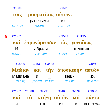
G3588
G846
τοῖς
τραυματίαις
αὐτῶν.
_
ранеными
их.
[
T-DPM
]
[
N-DPM
]
[
D-GPM
]
9
G2532
G3588
G1135
καὶ
ἐπρονόμευσαν
τὰς
γυναῖκας
И
забрали
_
женщин
[
CONJ
]
[
V-AAI-3P
]
[
T-APF
]
[
N-APF
]
G3099
G2532
G3588
G846
Μαδιαν
καὶ
τὴν
ἀποσκευὴν
αὐτῶν,
Мадиана
и
_
вещи
их,
[
N-PRI
]
[
CONJ
]
[
T-ASF
]
[
N-ASF
]
[
D-GPM
]
G2532
G3588
G2934
G846
G2532
G3956
καὶ
τὰ
κτήνη
αὐτῶν
καὶ
πάντα
и
_
скот
их
и
все
вещи