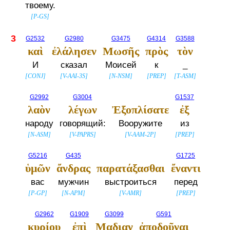
твоему.
[
P-GS
]
3
G2532
G2980
G3475
G4314
G3588
καὶ
ἐλάλησεν
Μωσῆς
πρὸς
τὸν
И
сказал
Моисей
к
_
[
CONJ
]
[
V-AAI-3S
]
[
N-NSM
]
[
PREP
]
[
T-ASM
]
G2992
G3004
G1537
λαὸν
λέγων
Ἐξοπλίσατε
ἐξ
народу
говорящий:
Вооружите
из
[
N-ASM
]
[
V-PAPRS
]
[
V-AAM-2P
]
[
PREP
]
G5216
G435
G1725
ὑμῶν
ἄνδρας
παρατάξασθαι
ἔναντι
вас
мужчин
выстроиться
перед
[
P-GP
]
[
N-APM
]
[
V-AMR
]
[
PREP
]
G2962
G1909
G3099
G591
κυρίου
ἐπὶ
Μαδιαν
ἀποδοῦναι