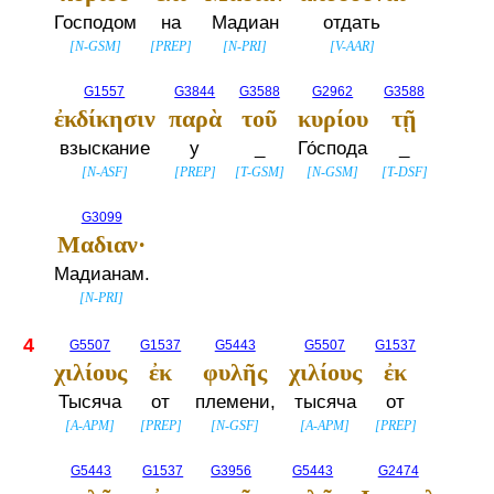
Господом
на
Мадиан
отдать
[
N-GSM
]
[
PREP
]
[
N-PRI
]
[
V-AAR
]
G1557
G3844
G3588
G2962
G3588
ἐκδίκησιν
παρὰ
τοῦ
κυρίου
τῇ
взыскание
у
_
Го́спода
_
[
N-ASF
]
[
PREP
]
[
T-GSM
]
[
N-GSM
]
[
T-DSF
]
G3099
Μαδιαν·
Мадианам.
[
N-PRI
]
4
G5507
G1537
G5443
G5507
G1537
χιλίους
ἐκ
φυλῆς
χιλίους
ἐκ
Тысяча
от
племени,
тысяча
от
[
A-APM
]
[
PREP
]
[
N-GSF
]
[
A-APM
]
[
PREP
]
G5443
G1537
G3956
G5443
G2474