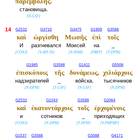
παρεμβολῆς.
становища.
[
N-GSF
]
14
G2532
G3710
G3475
G1909
G3588
καὶ
ὠργίσθη
Μωσῆς
ἐπὶ
τοῖς
И
разгневался
Моисей
на
_
[
CONJ
]
[
V-API-3S
]
[
N-NSM
]
[
PREP
]
[
T-DPM
]
G1985
G3588
G1411
G5506
ἐπισκόποις
τῆς
δυνάμεως,
χιλιάρχοις
надзирателей
_
во́йска,
тысячников
[
N-DPM
]
[
T-GSF
]
[
N-GSF
]
[
N-DPM
]
G2532
G1543
G3588
G2064
καὶ
ἑκατοντάρχοις
τοῖς
ἐρχομένοις
и
сотников
_
приходящих
[
CONJ
]
[
N-DPM
]
[
T-DPM
]
[
V-PMPMP
]
G1537
G3588
G3588
G4171