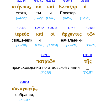
G2934
G4771
G2532
G1648
G3588
κτήνους,
σὺ
καὶ
Ελεαζαρ
ὁ
скота,
ты
и
Елеазар
_
[
N-GSN
]
[
P-NS
]
[
CONJ
]
[
N-PRI
]
[
T-NSM
]
G2409
G2532
G3588
G758
G3588
ἱερεὺς
καὶ
οἱ
ἄρχοντες
τῶν
священник
и
_
начальники
_
[
N-NSM
]
[
CONJ
]
[
T-NPM
]
[
N-NPM
]
[
T-GPM
]
G3965
G3588
πατριῶν
τῆς
происхождений по отцовской линии
_
[
N-GPF
]
[
T-GSF
]
G4864
συναγωγῆς,
собрания,
[
N-GSF
]