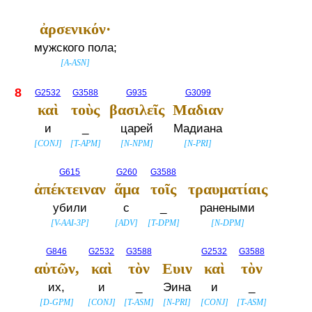
ἀρσενικόν·
мужского пола;
[
A-ASN
]
8
G2532
G3588
G935
G3099
καὶ
τοὺς
βασιλεῖς
Μαδιαν
и
_
царей
Мадиана
[
CONJ
]
[
T-APM
]
[
N-NPM
]
[
N-PRI
]
G615
G260
G3588
ἀπέκτειναν
ἅμα
τοῖς
τραυματίαις
убили
с
_
ранеными
[
V-AAI-3P
]
[
ADV
]
[
T-DPM
]
[
N-DPM
]
G846
G2532
G3588
G2532
G3588
αὐτῶν,
καὶ
τὸν
Ευιν
καὶ
τὸν
их,
и
_
Эина
и
_
[
D-GPM
]
[
CONJ
]
[
T-ASM
]
[
N-PRI
]
[
CONJ
]
[
T-ASM
]