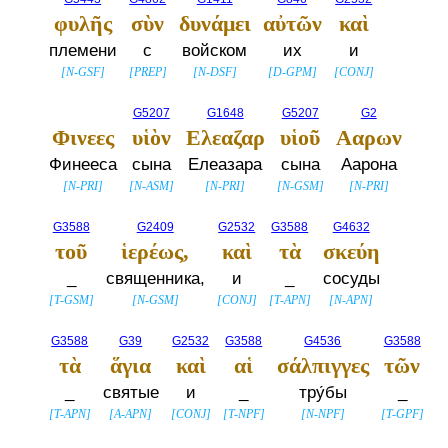
φυλῆς
σὺν
δυνάμει
αὐτῶν
καὶ
племени
с
войском
их
и
[
N-GSF
]
[
PREP
]
[
N-DSF
]
[
D-GPM
]
[
CONJ
]
G5207
G1648
G5207
G2
Φινεες
υἱὸν
Ελεαζαρ
υἱοῦ
Ααρων
Финееса
сына
Елеазара
сына
Аарона
[
N-PRI
]
[
N-ASM
]
[
N-PRI
]
[
N-GSM
]
[
N-PRI
]
G3588
G2409
G2532
G3588
G4632
τοῦ
ἱερέως,
καὶ
τὰ
σκεύη
_
священника,
и
_
сосуды
[
T-GSM
]
[
N-GSM
]
[
CONJ
]
[
T-APN
]
[
N-APN
]
G3588
G39
G2532
G3588
G4536
G3588
τὰ
ἅγια
καὶ
αἱ
σάλπιγγες
τῶν
_
святые
и
_
тру́бы
_
[
T-APN
]
[
A-APN
]
[
CONJ
]
[
T-NPF
]
[
N-NPF
]
[
T-GPF
]