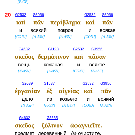
[
P-GP
]
20
G2532
G3956
G2532
G3956
καὶ
πᾶν
περίβλημα
καὶ
πᾶν
и
всякий
покров
и
всякая
[
CONJ
]
[
A-ASN
]
[
A-ASN
]
[
CONJ
]
[
A-ASN
]
G4632
G1193
G2532
G3956
σκεῦος
δερμάτινον
καὶ
πᾶσαν
вещь
кожаная
и
всякое
[
N-ASN
]
[
A-ASN
]
[
CONJ
]
[
A-ASF
]
G2039
G1537
G2532
G3956
ἐργασίαν
ἐξ
αἰγείας
καὶ
πᾶν
дело
из
козьего
и
всякий
[
N-ASF
]
[
PREP
]
[
A-GSF
]
[
CONJ
]
[
A-ASN
]
G4632
G3585
σκεῦος
ξύλινον
ἀφαγνιεῖτε.
предмет
деревянный
да
очистите.