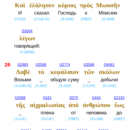
Καὶ
ἐλάλησεν
κύριος
πρὸς
Μωυσῆν
И
сказал
Господь
к
Моисею
[
CONJ
]
[
V-AAI-3S
]
[
N-NSM
]
[
PREP
]
[
N-ASM
]
G3004
λέγων
говорящий:
[
V-PAPRS
]
26
G2983
G3588
G2774
G3588
G4661
Λαβὲ
τὸ
κεφάλαιον
τῶν
σκύλων
Возьми
_
общую суму
_
добычи
[
V-AAM-2S
]
[
T-ASN
]
[
N-ASN
]
[
T-GPN
]
[
N-GPN
]
G3588
G161
G575
G444
G2193
τῆς
αἰχμαλωσίας
ἀπὸ
ἀνθρώπου
ἕως
_
плена
от
человека
до
[
T-GSF
]
[
N-GSF
]
[
PREP
]
[
N-GSM
]
[
PREP
]