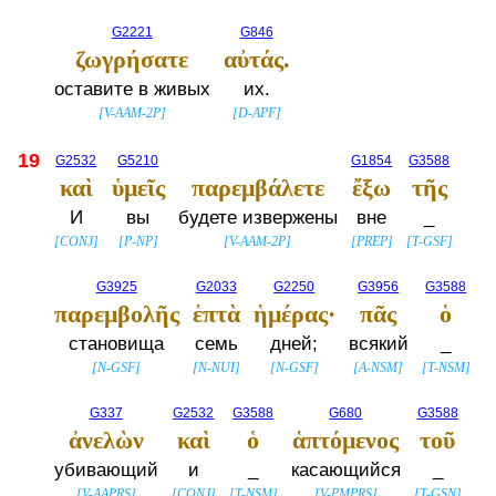
G2221
G846
ζωγρήσατε
αὐτάς.
оставите в живых
их.
[
V-AAM-2P
]
[
D-APF
]
19
G2532
G5210
G1854
G3588
καὶ
ὑμεῖς
παρεμβάλετε
ἔξω
τῆς
И
вы
будете извержены
вне
_
[
CONJ
]
[
P-NP
]
[
V-AAM-2P
]
[
PREP
]
[
T-GSF
]
G3925
G2033
G2250
G3956
G3588
παρεμβολῆς
ἑπτὰ
ἡμέρας·
πᾶς
ὁ
становища
семь
дней;
всякий
_
[
N-GSF
]
[
N-NUI
]
[
N-GSF
]
[
A-NSM
]
[
T-NSM
]
G337
G2532
G3588
G680
G3588
ἀνελὼν
καὶ
ὁ
ἁπτόμενος
τοῦ
убивающий
и
_
касающийся
_
[
V-AAPRS
]
[
CONJ
]
[
T-NSM
]
[
V-PMPRS
]
[
T-GSN
]