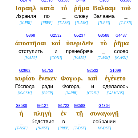
G2474
G2596
G3588
G4487
G903
G3588
Ισραηλ
κατὰ
τὸ
ῥῆμα
Βαλααμ
τοῦ
Израиля
по
_
слову
Валаама
_
[
N-PRI
]
[
PREP
]
[
T-ASN
]
[
N-ASN
]
[
N-PRI
]
[
T-GSN
]
G868
G2532
G5237
G3588
G4487
ἀποστῆσαι
καὶ
ὑπεριδεῖν
τὸ
ῥῆμα
отступить
и
пренебречь
_
слово
[
V-AAR
]
[
CONJ
]
[
V-AAR
]
[
T-ASN
]
[
N-ASN
]
G2962
G1752
G2532
G1096
κυρίου
ἕνεκεν
Φογωρ,
καὶ
ἐγένετο
Го́спода
ради
Фогора,
и
сделалось
[
N-GSM
]
[
PREP
]
[
N-PRI
]
[
CONJ
]
[
V-AMI-3S
]
G3588
G4127
G1722
G3588
G4864
ἡ
πληγὴ
ἐν
τῇ
συναγωγῇ
_
бедствие
в
_
собрании
[
T-NSF
]
[
N-NSF
]
[
PREP
]
[
T-DSF
]
[
N-DSF
]