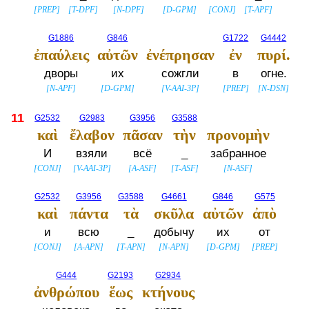
[
PREP
]
[
T-DPF
]
[
N-DPF
]
[
D-GPM
]
[
CONJ
]
[
T-APF
]
G1886
G846
G1722
G4442
ἐπαύλεις
αὐτῶν
ἐνέπρησαν
ἐν
πυρί.
дворы
их
сожгли
в
огне.
[
N-APF
]
[
D-GPM
]
[
V-AAI-3P
]
[
PREP
]
[
N-DSN
]
11
G2532
G2983
G3956
G3588
καὶ
ἔλαβον
πᾶσαν
τὴν
προνομὴν
И
взяли
всё
_
забранное
[
CONJ
]
[
V-AAI-3P
]
[
A-ASF
]
[
T-ASF
]
[
N-ASF
]
G2532
G3956
G3588
G4661
G846
G575
καὶ
πάντα
τὰ
σκῦλα
αὐτῶν
ἀπὸ
и
всю
_
добычу
их
от
[
CONJ
]
[
A-APN
]
[
T-APN
]
[
N-APN
]
[
D-GPM
]
[
PREP
]
G444
G2193
G2934
ἀνθρώπου
ἕως
κτήνους