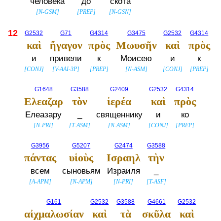
человека
до
скота
[
N-GSM
]
[
PREP
]
[
N-GSN
]
12
G2532
G71
G4314
G3475
G2532
G4314
καὶ
ἤγαγον
πρὸς
Μωυσῆν
καὶ
πρὸς
и
привели
к
Моисею
и
к
[
CONJ
]
[
V-AAI-3P
]
[
PREP
]
[
N-ASM
]
[
CONJ
]
[
PREP
]
G1648
G3588
G2409
G2532
G4314
Ελεαζαρ
τὸν
ἱερέα
καὶ
πρὸς
Елеазару
_
священнику
и
ко
[
N-PRI
]
[
T-ASM
]
[
N-ASM
]
[
CONJ
]
[
PREP
]
G3956
G5207
G2474
G3588
πάντας
υἱοὺς
Ισραηλ
τὴν
всем
сыновьям
Израиля
_
[
A-APM
]
[
N-APM
]
[
N-PRI
]
[
T-ASF
]
G161
G2532
G3588
G4661
G2532
αἰχμαλωσίαν
καὶ
τὰ
σκῦλα
καὶ