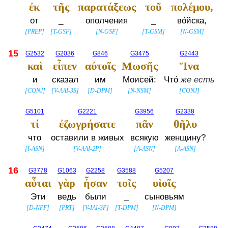
ἐκ
τῆς
παρατάξεως
τοῦ
πολέμου,
от
_
ополчения
_
во́йска,
[
PREP
]
[
T-GSF
]
[
N-GSF
]
[
T-GSM
]
[
N-GSM
]
15
G2532
G2036
G846
G3475
G2443
καὶ
εἶπεν
αὐτοῖς
Μωσῆς
Ἵνα
и
сказал
им
Моисей:
Что́
же есть
[
CONJ
]
[
V-AAI-3S
]
[
D-DPM
]
[
N-NSM
]
[
CONJ
]
G5101
G2221
G3956
G2338
τί
ἐζωγρήσατε
πᾶν
θῆλυ
что
оставили в живых
всякую
женщину?
[
I-ASN
]
[
V-AAI-2P
]
[
A-ASN
]
[
A-ASN
]
16
G3778
G1063
G2258
G3588
G5207
αὗται
γὰρ
ἦσαν
τοῖς
υἱοῖς
Эти
ведь
были
_
сыновьям
[
D-NPF
]
[
PRT
]
[
V-IAI-3P
]
[
T-DPM
]
[
N-DPM
]