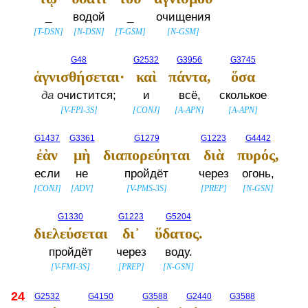
_
водой
_
очищения
[
T-DSN
]
[
N-DSN
]
[
T-GSM
]
[
N-GSM
]
G48
G2532
G3956
G3745
ἁγνισθήσεται·
καὶ
πάντα,
ὅσα
да
очистится;
и
всё,
сколькое
[
V-FPI-3S
]
[
CONJ
]
[
A-APN
]
[
A-APN
]
G1437
G3361
G1279
G1223
G4442
ἐὰν
μὴ
διαπορεύηται
διὰ
πυρός,
если
не
пройдёт
через
огонь,
[
CONJ
]
[
ADV
]
[
V-PMS-3S
]
[
PREP
]
[
N-GSN
]
G1330
G1223
G5204
διελεύσεται
δι᾽
ὕδατος.
пройдёт
через
воду.
[
V-FMI-3S
]
[
PREP
]
[
N-GSN
]
24
G2532
G4150
G3588
G2440
G3588