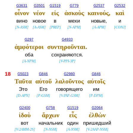
G3631
G3501
G1519
G779
G2537
G2532
οἶνον
νέον
εἰς
ἀσκοὺς
καινούς,
καὶ
вино
новое
в
мехи
новые,
и
[
N-ASM
]
[
A-ASM
]
[
PREP
]
[
N-APM
]
[
A-APM
]
[
CONJ
]
G297
G4933
ἀμφότεροι
συντηροῦνται.
оба
сохраняются.
[
A-NPM
]
[
V-PPI-3P
]
18
G5023
G846
G2980
G846
Ταῦτα
αὐτοῦ
λαλοῦντος
αὐτοῖς
Это
Его
говорящего
им
[
D-APN
]
[
P-GSM
]
[
V-PAP-GSM
]
[
P-DPM
]
G2400
G758
G1519
G2064
ἰδοὺ
ἄρχων
εἷς
ἐλθὼν
вот
начальник
один
пришедший
[
V-2AMM-2S
]
[
N-NSM
]
[
A-NSM
]
[
V-2AAP-NSM
]