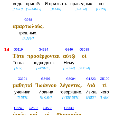
ведь
пришёл
Я призвать
праведных
но
[
CONJ
]
[
V-2AAI-1S
]
[
V-AAN
]
[
A-APM
]
[
CONJ
]
G268
ἁμαρτωλούς.
грешных.
[
A-APM
]
14
G5119
G4334
G846
G3588
Τότε
προσέρχονται
αὐτῷ
οἱ
Тогда
подходят к
Нему
_
[
ADV
]
[
V-PNI-3P
]
[
P-DSM
]
[
T-NPM
]
G3101
G2491
G3004
G1223
G5100
μαθηταὶ
Ἰωάννου
λέγοντες,
Διὰ
τί
ученики
Иоанна
говорящие,
Из-за
чего
[
N-NPM
]
[
N-GSM
]
[
V-PAP-NPM
]
[
PREP
]
[
I-ASN
]
G2249
G2532
G3588
G5330
ἡμεῖς
καὶ
οἱ
Φαρισαῖοι