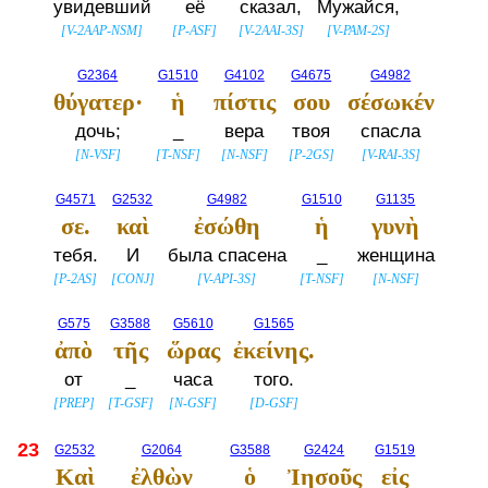
увидевший
её
сказал,
Мужайся,
[
V-2AAP-NSM
]
[
P-ASF
]
[
V-2AAI-3S
]
[
V-PAM-2S
]
G2364
G1510
G4102
G4675
G4982
θύγατερ·
ἡ
πίστις
σου
σέσωκέν
дочь;
_
вера
твоя
спасла
[
N-VSF
]
[
T-NSF
]
[
N-NSF
]
[
P-2GS
]
[
V-RAI-3S
]
G4571
G2532
G4982
G1510
G1135
σε.
καὶ
ἐσώθη
ἡ
γυνὴ
тебя.
И
была спасена
_
женщина
[
P-2AS
]
[
CONJ
]
[
V-API-3S
]
[
T-NSF
]
[
N-NSF
]
G575
G3588
G5610
G1565
ἀπὸ
τῆς
ὥρας
ἐκείνης.
от
_
часа
того.
[
PREP
]
[
T-GSF
]
[
N-GSF
]
[
D-GSF
]
23
G2532
G2064
G3588
G2424
G1519
Καὶ
ἐλθὼν
ὁ
Ἰησοῦς
εἰς