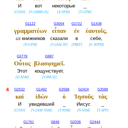
И
вот
некоторые
_
[
CONJ
]
[
V-2AMM-2S
]
[
X-NPM
]
[
T-GPM
]
G1122
G3004
G1722
G1438
γραμματέων
εἶπαν
ἐν
ἑαυτοῖς,
из
книжников
сказали
в
себе,
[
N-GPM
]
[
V-2AAI-3P
]
[
PREP
]
[
F-3DPM
]
G3778
G987
Οὗτος
βλασφημεῖ.
Этот
кощунствует.
[
D-NSM
]
[
V-PAI-3S
]
4
G2532
G1492
G3588
G2424
G3588
καὶ
ἰδὼν
ὁ
Ἰησοῦς
τὰς
И
увидевший
_
Иисус
_
[
CONJ
]
[
V-2AAP-NSM
]
[
T-NSM
]
[
N-NSM
]
[
T-APF
]
G1761
G846
G2036
G2444