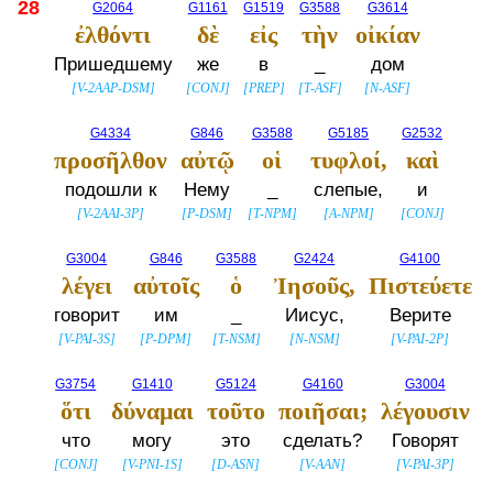
28
G2064
G1161
G1519
G3588
G3614
ἐλθόντι
δὲ
εἰς
τὴν
οἰκίαν
Пришедшему
же
в
_
дом
[
V-2AAP-DSM
]
[
CONJ
]
[
PREP
]
[
T-ASF
]
[
N-ASF
]
G4334
G846
G3588
G5185
G2532
προσῆλθον
αὐτῷ
οἱ
τυφλοί,
καὶ
подошли к
Нему
_
слепые,
и
[
V-2AAI-3P
]
[
P-DSM
]
[
T-NPM
]
[
A-NPM
]
[
CONJ
]
G3004
G846
G3588
G2424
G4100
λέγει
αὐτοῖς
ὁ
Ἰησοῦς,
Πιστεύετε
говорит
им
_
Иисус,
Верите
[
V-PAI-3S
]
[
P-DPM
]
[
T-NSM
]
[
N-NSM
]
[
V-PAI-2P
]
G3754
G1410
G5124
G4160
G3004
ὅτι
δύναμαι
τοῦτο
ποιῆσαι;
λέγουσιν
что
могу
это
сделать?
Говорят
[
CONJ
]
[
V-PNI-1S
]
[
D-ASN
]
[
V-AAN
]
[
V-PAI-3P
]