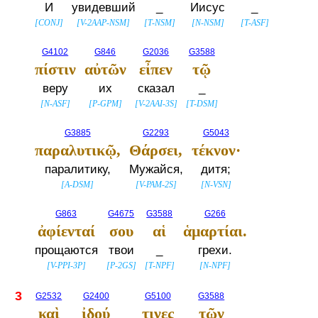
И
увидевший
_
Иисус
_
[
CONJ
]
[
V-2AAP-NSM
]
[
T-NSM
]
[
N-NSM
]
[
T-ASF
]
G4102
G846
G2036
G3588
πίστιν
αὐτῶν
εἶπεν
τῷ
веру
их
сказал
_
[
N-ASF
]
[
P-GPM
]
[
V-2AAI-3S
]
[
T-DSM
]
G3885
G2293
G5043
παραλυτικῷ,
Θάρσει,
τέκνον·
паралитику,
Мужайся,
дитя;
[
A-DSM
]
[
V-PAM-2S
]
[
N-VSN
]
G863
G4675
G3588
G266
ἀφίενταί
σου
αἱ
ἁμαρτίαι.
прощаются
твои
_
грехи.
[
V-PPI-3P
]
[
P-2GS
]
[
T-NPF
]
[
N-NPF
]
3
G2532
G2400
G5100
G3588
καὶ
ἰδού
τινες
τῶν