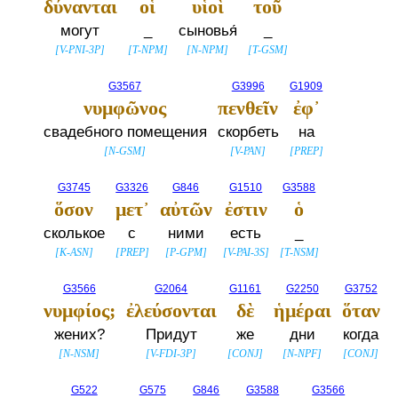
δύνανται
οἱ
υἱοὶ
τοῦ
могут
_
сыновья́
_
[
V-PNI-3P
]
[
T-NPM
]
[
N-NPM
]
[
T-GSM
]
G3567
G3996
G1909
νυμφῶνος
πενθεῖν
ἐφ᾽
свадебного помещения
скорбеть
на
[
N-GSM
]
[
V-PAN
]
[
PREP
]
G3745
G3326
G846
G1510
G3588
ὅσον
μετ᾽
αὐτῶν
ἐστιν
ὁ
сколькое
с
ними
есть
_
[
K-ASN
]
[
PREP
]
[
P-GPM
]
[
V-PAI-3S
]
[
T-NSM
]
G3566
G2064
G1161
G2250
G3752
νυμφίος;
ἐλεύσονται
δὲ
ἡμέραι
ὅταν
жених?
Придут
же
дни
когда
[
N-NSM
]
[
V-FDI-3P
]
[
CONJ
]
[
N-NPF
]
[
CONJ
]
G522
G575
G846
G3588
G3566