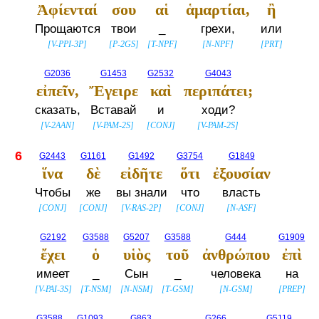
Ἀφίενταί
σου
αἱ
ἁμαρτίαι,
ἢ
Прощаются
твои
_
грехи,
или
[
V-PPI-3P
]
[
P-2GS
]
[
T-NPF
]
[
N-NPF
]
[
PRT
]
G2036
G1453
G2532
G4043
εἰπεῖν,
Ἔγειρε
καὶ
περιπάτει;
сказать,
Вставай
и
ходи?
[
V-2AAN
]
[
V-PAM-2S
]
[
CONJ
]
[
V-PAM-2S
]
6
G2443
G1161
G1492
G3754
G1849
ἵνα
δὲ
εἰδῆτε
ὅτι
ἐξουσίαν
Чтобы
же
вы знали
что
власть
[
CONJ
]
[
CONJ
]
[
V-RAS-2P
]
[
CONJ
]
[
N-ASF
]
G2192
G3588
G5207
G3588
G444
G1909
ἔχει
ὁ
υἱὸς
τοῦ
ἀνθρώπου
ἐπὶ
имеет
_
Сын
_
человека
на
[
V-PAI-3S
]
[
T-NSM
]
[
N-NSM
]
[
T-GSM
]
[
N-GSM
]
[
PREP
]
G3588
G1093
G863
G266
G5119