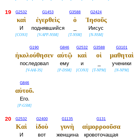
19
G2532
G1453
G3588
G2424
καὶ
ἐγερθεὶς
ὁ
Ἰησοῦς
И
поднявшийся
_
Иисус
[
CONJ
]
[
V-APP-NSM
]
[
T-NSM
]
[
N-NSM
]
G190
G846
G2532
G3588
G3101
ἠκολούθησεν
αὐτῷ
καὶ
οἱ
μαθηταὶ
последовал
ему
и
_
ученики
[
V-AAI-3S
]
[
P-DSM
]
[
CONJ
]
[
T-NPM
]
[
N-NPM
]
G846
αὐτοῦ.
Его.
[
P-GSM
]
20
G2532
G2400
G1135
G131
Καὶ
ἰδοὺ
γυνὴ
αἱμορροοῦσα
И
вот
женщина
кровоточащая