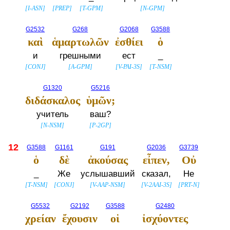
[
I-ASN
]
[
PREP
]
[
T-GPM
]
[
N-GPM
]
G2532
G268
G2068
G3588
καὶ
ἁμαρτωλῶν
ἐσθίει
ὁ
и
грешными
ест
_
[
CONJ
]
[
A-GPM
]
[
V-PAI-3S
]
[
T-NSM
]
G1320
G5216
διδάσκαλος
ὑμῶν;
учитель
ваш?
[
N-NSM
]
[
P-2GP
]
12
G3588
G1161
G191
G2036
G3739
ὁ
δὲ
ἀκούσας
εἶπεν,
Οὐ
_
Же
услышавший
сказал,
Не
[
T-NSM
]
[
CONJ
]
[
V-AAP-NSM
]
[
V-2AAI-3S
]
[
PRT-N
]
G5532
G2192
G3588
G2480
χρείαν
ἔχουσιν
οἱ
ἰσχύοντες