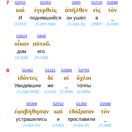
7
G2532
G1453
G565
G1519
G3588
καὶ
ἐγερθεὶς
ἀπῆλθεν
εἰς
τὸν
И
поднявшийся
он ушёл
в
_
[
CONJ
]
[
V-APP-NSM
]
[
V-2AAI-3S
]
[
PREP
]
[
T-ASM
]
G3624
G846
οἶκον
αὐτοῦ.
дом
его.
[
N-ASM
]
[
P-GSM
]
8
G1492
G1161
G3588
G3793
ἰδόντες
δὲ
οἱ
ὄχλοι
Увидевшие
же
_
то́лпы
[
V-2AAP-NPM
]
[
CONJ
]
[
T-NPM
]
[
N-NPM
]
G5399
G2532
G1392
G3588
ἐφοβήθησαν
καὶ
ἐδόξασαν
τὸν
устрашились
и
прославили
_
[
V-AOI-3P
]
[
CONJ
]
[
V-AAI-3P
]
[
T-ASM
]