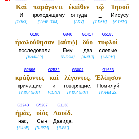
Καὶ
παράγοντι
ἐκεῖθεν
τῷ
Ἰησοῦ
И
проходящему
оттуда
_
Иисусу
[
CONJ
]
[
V-PAP-DSM
]
[
ADV
]
[
T-DSM
]
[
N-DSM
]
G190
G846
G1417
G5185
ἠκολούθησαν
[αὐτῷ]
δύο
τυφλοὶ
последовали
Ему
два
слепые
[
V-AAI-3P
]
[
P-DSM
]
[
A-NUI
]
[
A-NPM
]
G2896
G2532
G3004
G1653
κράζοντες
καὶ
λέγοντες,
Ἐλέησον
кричащие
и
говорящие,
Помилуй
[
V-PAP-NPM
]
[
CONJ
]
[
V-PAP-NPM
]
[
V-AAM-2S
]
G2248
G5207
G1138
ἡμᾶς,
υἱὸς
Δαυίδ.
нас,
Сын
Давида.
[
P-1AP
]
[
N-NSM
]
[
N-PRI
]