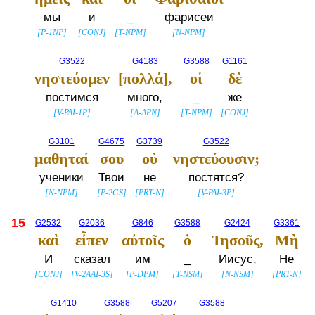
мы
и
_
фарисеи
[
P-1NP
]
[
CONJ
]
[
T-NPM
]
[
N-NPM
]
G3522
G4183
G3588
G1161
νηστεύομεν
[πολλά],
οἱ
δὲ
постимся
много,
_
же
[
V-PAI-1P
]
[
A-APN
]
[
T-NPM
]
[
CONJ
]
G3101
G4675
G3739
G3522
μαθηταί
σου
οὐ
νηστεύουσιν;
ученики
Твои
не
постятся?
[
N-NPM
]
[
P-2GS
]
[
PRT-N
]
[
V-PAI-3P
]
15
G2532
G2036
G846
G3588
G2424
G3361
καὶ
εἶπεν
αὐτοῖς
ὁ
Ἰησοῦς,
Μὴ
И
сказал
им
_
Иисус,
Не
[
CONJ
]
[
V-2AAI-3S
]
[
P-DPM
]
[
T-NSM
]
[
N-NSM
]
[
PRT-N
]
G1410
G3588
G5207
G3588