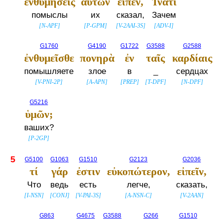
ἐνθυμήσεις
αὐτῶν
εἶπεν,
Ἱνατί
помыслы
их
сказал,
Зачем
[
N-APF
]
[
P-GPM
]
[
V-2AAI-3S
]
[
ADV-I
]
G1760
G4190
G1722
G3588
G2588
ἐνθυμεῖσθε
πονηρὰ
ἐν
ταῖς
καρδίαις
помышляете
злое
в
_
сердцах
[
V-PNI-2P
]
[
A-APN
]
[
PREP
]
[
T-DPF
]
[
N-DPF
]
G5216
ὑμῶν;
ваших?
[
P-2GP
]
5
G5100
G1063
G1510
G2123
G2036
τί
γάρ
ἐστιν
εὐκοπώτερον,
εἰπεῖν,
Что
ведь
есть
легче,
сказать,
[
I-NSN
]
[
CONJ
]
[
V-PAI-3S
]
[
A-NSN-C
]
[
V-2AAN
]
G863
G4675
G3588
G266
G1510