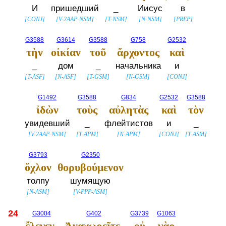
И
пришедший
_
Иисус
в
[
CONJ
]
[
V-2AAP-NSM
]
[
T-NSM
]
[
N-NSM
]
[
PREP
]
G3588
G3614
G3588
G758
G2532
τὴν
οἰκίαν
τοῦ
ἄρχοντος
καὶ
_
дом
_
начальника
и
[
T-ASF
]
[
N-ASF
]
[
T-GSM
]
[
N-GSM
]
[
CONJ
]
G1492
G3588
G834
G2532
G3588
ἰδὼν
τοὺς
αὐλητὰς
καὶ
τὸν
увидевший
_
флейтистов
и
_
[
V-2AAP-NSM
]
[
T-APM
]
[
N-APM
]
[
CONJ
]
[
T-ASM
]
G3793
G2350
ὄχλον
θορυβούμενον
толпу
шумящую
[
N-ASM
]
[
V-PPP-ASM
]
24
G3004
G402
G3739
G1063
ἔλεγεν,
Ἀναχωρεῖτε,
οὐ
γὰρ