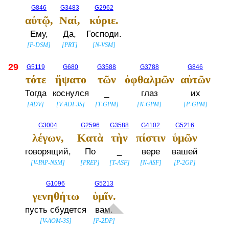
G846
G3483
G2962
αὐτῷ,
Ναί,
κύριε.
Ему,
Да,
Господи.
[
P-DSM
]
[
PRT
]
[
N-VSM
]
29
G5119
G680
G3588
G3788
G846
τότε
ἥψατο
τῶν
ὀφθαλμῶν
αὐτῶν
Тогда
коснулся
_
глаз
их
[
ADV
]
[
V-ADI-3S
]
[
T-GPM
]
[
N-GPM
]
[
P-GPM
]
G3004
G2596
G3588
G4102
G5216
λέγων,
Κατὰ
τὴν
πίστιν
ὑμῶν
говорящий,
По
_
вере
вашей
[
V-PAP-NSM
]
[
PREP
]
[
T-ASF
]
[
N-ASF
]
[
P-2GP
]
G1096
G5213
γενηθήτω
ὑμῖν.
пусть сбудется
вам.
[
V-AOM-3S
]
[
P-2DP
]