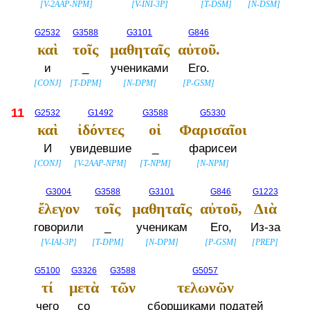
[
V-2AAP-NPM
]
[
V-INI-3P
]
[
T-DSM
]
[
N-DSM
]
G2532
G3588
G3101
G846
καὶ
τοῖς
μαθηταῖς
αὐτοῦ.
и
_
учениками
Его.
[
CONJ
]
[
T-DPM
]
[
N-DPM
]
[
P-GSM
]
11
G2532
G1492
G3588
G5330
καὶ
ἰδόντες
οἱ
Φαρισαῖοι
И
увидевшие
_
фарисеи
[
CONJ
]
[
V-2AAP-NPM
]
[
T-NPM
]
[
N-NPM
]
G3004
G3588
G3101
G846
G1223
ἔλεγον
τοῖς
μαθηταῖς
αὐτοῦ,
Διὰ
говорили
_
ученикам
Его,
Из-за
[
V-IAI-3P
]
[
T-DPM
]
[
N-DPM
]
[
P-GSM
]
[
PREP
]
G5100
G3326
G3588
G5057
τί
μετὰ
τῶν
τελωνῶν
чего
со
_
сборщиками податей