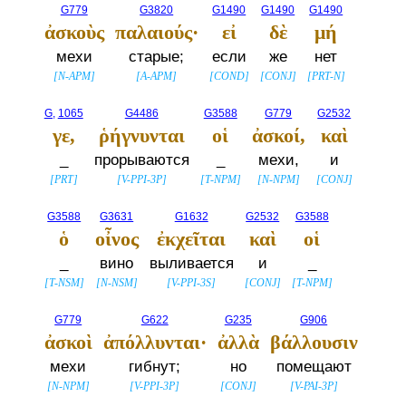
G779
G3820
G1490
G1490
G1490
ἀσκοὺς
παλαιούς·
εἰ
δὲ
μή
мехи
старые;
если
же
нет
[
N-APM
]
[
A-APM
]
[
COND
]
[
CONJ
]
[
PRT-N
]
G,
1065
G4486
G3588
G779
G2532
γε,
ῥήγνυνται
οἱ
ἀσκοί,
καὶ
_
прорываются
_
мехи,
и
[
PRT
]
[
V-PPI-3P
]
[
T-NPM
]
[
N-NPM
]
[
CONJ
]
G3588
G3631
G1632
G2532
G3588
ὁ
οἶνος
ἐκχεῖται
καὶ
οἱ
_
вино
выливается
и
_
[
T-NSM
]
[
N-NSM
]
[
V-PPI-3S
]
[
CONJ
]
[
T-NPM
]
G779
G622
G235
G906
ἀσκοὶ
ἀπόλλυνται·
ἀλλὰ
βάλλουσιν
мехи
гибнут;
но
помещают
[
N-NPM
]
[
V-PPI-3P
]
[
CONJ
]
[
V-PAI-3P
]