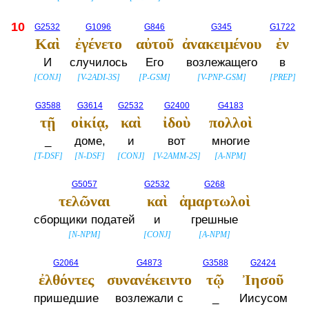
10
G2532
G1096
G846
G345
G1722
Καὶ
ἐγένετο
αὐτοῦ
ἀνακειμένου
ἐν
И
случилось
Его
возлежащего
в
[
CONJ
]
[
V-2ADI-3S
]
[
P-GSM
]
[
V-PNP-GSM
]
[
PREP
]
G3588
G3614
G2532
G2400
G4183
τῇ
οἰκίᾳ,
καὶ
ἰδοὺ
πολλοὶ
_
доме,
и
вот
многие
[
T-DSF
]
[
N-DSF
]
[
CONJ
]
[
V-2AMM-2S
]
[
A-NPM
]
G5057
G2532
G268
τελῶναι
καὶ
ἁμαρτωλοὶ
сборщики податей
и
грешные
[
N-NPM
]
[
CONJ
]
[
A-NPM
]
G2064
G4873
G3588
G2424
ἐλθόντες
συνανέκειντο
τῷ
Ἰησοῦ
пришедшие
возлежали с
_
Иисусом