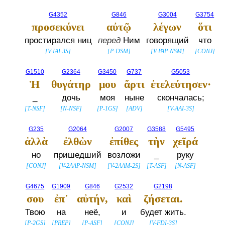
G4352
G846
G3004
G3754
προσεκύνει
αὐτῷ
λέγων
ὅτι
простирался ниц
перед
Ним
говорящий
что
[
V-IAI-3S
]
[
P-DSM
]
[
V-PAP-NSM
]
[
CONJ
]
G1510
G2364
G3450
G737
G5053
Ἡ
θυγάτηρ
μου
ἄρτι
ἐτελεύτησεν·
_
дочь
моя
ныне
скончалась;
[
T-NSF
]
[
N-NSF
]
[
P-1GS
]
[
ADV
]
[
V-AAI-3S
]
G235
G2064
G2007
G3588
G5495
ἀλλὰ
ἐλθὼν
ἐπίθες
τὴν
χεῖρά
но
пришедший
возложи
_
руку
[
CONJ
]
[
V-2AAP-NSM
]
[
V-2AAM-2S
]
[
T-ASF
]
[
N-ASF
]
G4675
G1909
G846
G2532
G2198
σου
ἐπ᾽
αὐτήν,
καὶ
ζήσεται.
Твою
на
неё,
и
будет жить.
[
P-2GS
]
[
PREP
]
[
P-ASF
]
[
CONJ
]
[
V-FDI-3S
]