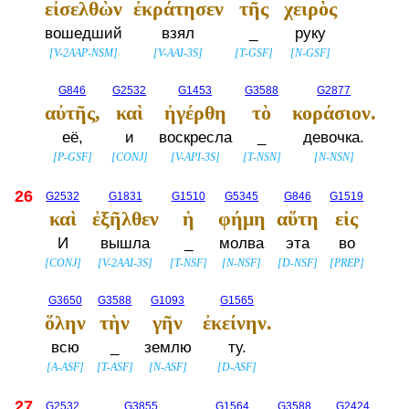
εἰσελθὼν
ἐκράτησεν
τῆς
χειρὸς
вошедший
взял
_
руку
[
V-2AAP-NSM
]
[
V-AAI-3S
]
[
T-GSF
]
[
N-GSF
]
G846
G2532
G1453
G3588
G2877
αὐτῆς,
καὶ
ἠγέρθη
τὸ
κοράσιον.
её,
и
воскресла
_
девочка.
[
P-GSF
]
[
CONJ
]
[
V-API-3S
]
[
T-NSN
]
[
N-NSN
]
26
G2532
G1831
G1510
G5345
G846
G1519
καὶ
ἐξῆλθεν
ἡ
φήμη
αὕτη
εἰς
И
вышла
_
молва
эта
во
[
CONJ
]
[
V-2AAI-3S
]
[
T-NSF
]
[
N-NSF
]
[
D-NSF
]
[
PREP
]
G3650
G3588
G1093
G1565
ὅλην
τὴν
γῆν
ἐκείνην.
всю
_
землю
ту.
[
A-ASF
]
[
T-ASF
]
[
N-ASF
]
[
D-ASF
]
27
G2532
G3855
G1564
G3588
G2424