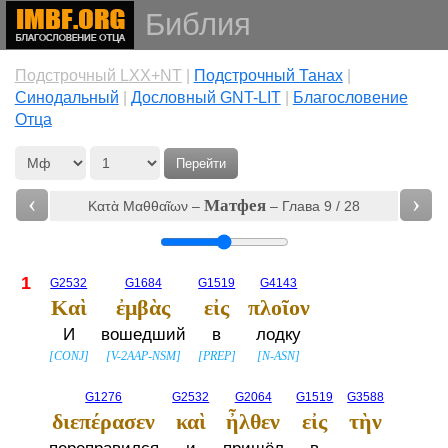
Библия
Подстрочный LXX+NT
|
Подстрочный Танах
|
Cинодальный
|
Дословный GNT-LIT
|
Благословение
Отца
Перейти
‹
›
Матфея
Κατὰ Μαθθαῖων –
– Глава 9 / 28
1
G2532
G1684
G1519
G4143
Καὶ
ἐμβὰς
εἰς
πλοῖον
И
вошедший
в
лодку
[
CONJ
]
[
V-2AAP-NSM
]
[
PREP
]
[
N-ASN
]
G1276
G2532
G2064
G1519
G3588
διεπέρασεν
καὶ
ἦλθεν
εἰς
τὴν