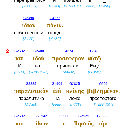
переправился
и
пришёл
в
_
[
V-AAI-3S
]
[
CONJ
]
[
V-2AAI-3S
]
[
PREP
]
[
T-ASF
]
G2398
G4172
ἰδίαν
πόλιν.
собственный
город.
[
A-ASF
]
[
N-ASF
]
2
G2532
G2400
G4374
G846
καὶ
ἰδοὺ
προσέφερον
αὐτῷ
И
вот
принесли
Ему
[
CONJ
]
[
V-2AMM-2S
]
[
V-IAI-3P
]
[
P-DSM
]
G3885
G1909
G2825
G906
παραλυτικὸν
ἐπὶ
κλίνης
βεβλημένον.
паралитика
на
ложе
простёртого.
[
A-ASM
]
[
PREP
]
[
N-GSF
]
[
V-RPP-ASM
]
G2532
G1492
G3588
G2424
G3588
καὶ
ἰδὼν
ὁ
Ἰησοῦς
τὴν