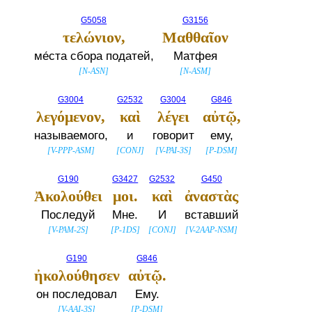
G5058
G3156
τελώνιον,
Μαθθαῖον
ме́ста сбора податей,
Матфея
[
N-ASN
]
[
N-ASM
]
G3004
G2532
G3004
G846
λεγόμενον,
καὶ
λέγει
αὐτῷ,
называемого,
и
говорит
ему,
[
V-PPP-ASM
]
[
CONJ
]
[
V-PAI-3S
]
[
P-DSM
]
G190
G3427
G2532
G450
Ἀκολούθει
μοι.
καὶ
ἀναστὰς
Последуй
Мне.
И
вставший
[
V-PAM-2S
]
[
P-1DS
]
[
CONJ
]
[
V-2AAP-NSM
]
G190
G846
ἠκολούθησεν
αὐτῷ.
он последовал
Ему.
[
V-AAI-3S
]
[
P-DSM
]