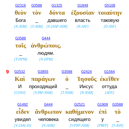
G2316
G3588
G1325
G1849
G5108
θεὸν
τὸν
δόντα
ἐξουσίαν
τοιαύτην
Бога
_
давшего
власть
таковую
[
N-ASM
]
[
T-ASM
]
[
V-2AAP-ASM
]
[
N-ASF
]
[
D-ASF
]
G3588
G444
τοῖς
ἀνθρώποις.
_
людям.
[
T-DPM
]
[
N-DPM
]
9
G2532
G3855
G3588
G2424
G1564
Καὶ
παράγων
ὁ
Ἰησοῦς
ἐκεῖθεν
И
проходящий
_
Иисус
оттуда
[
CONJ
]
[
V-PAP-NSM
]
[
T-NSM
]
[
N-NSM
]
[
ADV
]
G1492
G444
G2521
G1909
G3588
εἶδεν
ἄνθρωπον
καθήμενον
ἐπὶ
τὸ
увидел
человека
сидящего
у
_
[
V-2AAI-3S
]
[
N-ASM
]
[
V-PNP-ASM
]
[
PREP
]
[
T-ASN
]