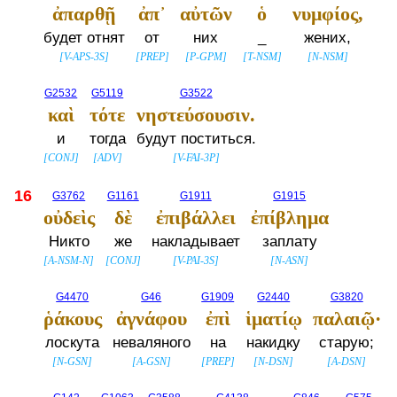
ἀπαρθῇ
ἀπ᾽
αὐτῶν
ὁ
νυμφίος,
будет отнят
от
них
_
жених,
[
V-APS-3S
]
[
PREP
]
[
P-GPM
]
[
T-NSM
]
[
N-NSM
]
G2532
G5119
G3522
καὶ
τότε
νηστεύσουσιν.
и
тогда
будут поститься.
[
CONJ
]
[
ADV
]
[
V-FAI-3P
]
16
G3762
G1161
G1911
G1915
οὐδεὶς
δὲ
ἐπιβάλλει
ἐπίβλημα
Никто
же
накладывает
заплату
[
A-NSM-N
]
[
CONJ
]
[
V-PAI-3S
]
[
N-ASN
]
G4470
G46
G1909
G2440
G3820
ῥάκους
ἀγνάφου
ἐπὶ
ἱματίῳ
παλαιῷ·
лоскута
неваляного
на
накидку
старую;
[
N-GSN
]
[
A-GSN
]
[
PREP
]
[
N-DSN
]
[
A-DSN
]