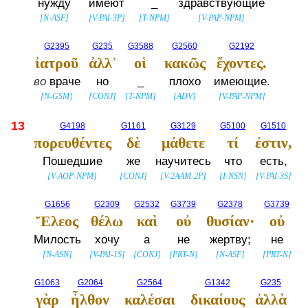
нужду
имеют
_
здравствующие
[
N-ASF
]
[
V-PAI-3P
]
[
T-NPM
]
[
V-PAP-NPM
]
G2395
G235
G3588
G2560
G2192
ἰατροῦ
ἀλλ᾽
οἱ
κακῶς
ἔχοντες.
во
враче
но
_
плохо
имеющие.
[
N-GSM
]
[
CONJ
]
[
T-NPM
]
[
ADV
]
[
V-PAP-NPM
]
13
G4198
G1161
G3129
G5100
G1510
πορευθέντες
δὲ
μάθετε
τί
ἐστιν,
Пошедшие
же
научитесь
что
есть,
[
V-AOP-NPM
]
[
CONJ
]
[
V-2AAM-2P
]
[
I-NSN
]
[
V-PAI-3S
]
G1656
G2309
G2532
G3739
G2378
G3739
Ἔλεος
θέλω
καὶ
οὐ
θυσίαν·
οὐ
Милость
хочу
а
не
жертву;
не
[
N-ASN
]
[
V-PAI-1S
]
[
CONJ
]
[
PRT-N
]
[
N-ASF
]
[
PRT-N
]
G1063
G2064
G2564
G1342
G235
γὰρ
ἦλθον
καλέσαι
δικαίους
ἀλλὰ