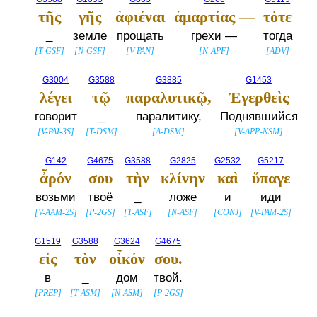
τῆς
γῆς
ἀφιέναι
ἁμαρτίας —
τότε
_
земле
прощать
грехи —
тогда
[
T-GSF
]
[
N-GSF
]
[
V-PAN
]
[
N-APF
]
[
ADV
]
G3004
G3588
G3885
G1453
λέγει
τῷ
παραλυτικῷ,
Ἐγερθεὶς
говорит
_
паралитику,
Поднявшийся
[
V-PAI-3S
]
[
T-DSM
]
[
A-DSM
]
[
V-APP-NSM
]
G142
G4675
G3588
G2825
G2532
G5217
ἆρόν
σου
τὴν
κλίνην
καὶ
ὕπαγε
возьми
твоё
_
ложе
и
иди
[
V-AAM-2S
]
[
P-2GS
]
[
T-ASF
]
[
N-ASF
]
[
CONJ
]
[
V-PAM-2S
]
G1519
G3588
G3624
G4675
εἰς
τὸν
οἶκόν
σου.
в
_
дом
твой.
[
PREP
]
[
T-ASM
]
[
N-ASM
]
[
P-2GS
]