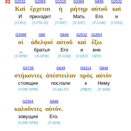
31
G2532
G2064
G1510
G3384
G846
G2532
Καὶ
ἔρχεται
ἡ
μήτηρ
αὐτοῦ
καὶ
И
приходит
_
Мать
Его
и
[
CONJ
]
[
V-PNI-3S
]
[
T-NSF
]
[
N-NSF
]
[
P-GSM
]
[
CONJ
]
G3588
G80
G846
G2532
G1854
οἱ
ἀδελφοὶ
αὐτοῦ
καὶ
ἔξω
_
братья
Его
и
вне
[
T-NPM
]
[
N-NPM
]
[
P-GSM
]
[
CONJ
]
[
ADV
]
G4739
G649
G4314
G846
στήκοντες
ἀπέστειλαν
πρὸς
αὐτὸν
стоящие
послали
к
Нему
[
V-PAP-NPM
]
[
V-AAI-3P
]
[
PREP
]
[
P-ASM
]
G2564
G846
καλοῦντες
αὐτόν.
зовущие
Его.
[
V-PAP-NPM
]
[
P-ASM
]