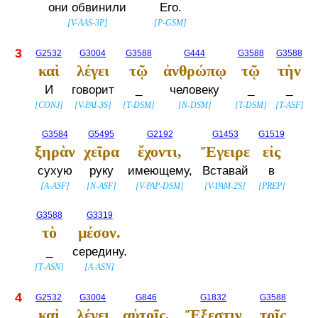
они обвинили
Его.
[
V-AAS-3P
]
[
P-GSM
]
3
G2532
G3004
G3588
G444
G3588
G3588
καὶ
λέγει
τῷ
ἀνθρώπῳ
τῷ
τὴν
И
говорит
_
человеку
_
_
[
CONJ
]
[
V-PAI-3S
]
[
T-DSM
]
[
N-DSM
]
[
T-DSM
]
[
T-ASF
]
G3584
G5495
G2192
G1453
G1519
ξηρὰν
χεῖρα
ἔχοντι,
Ἔγειρε
εἰς
сухую
руку
имеющему,
Вставай
в
[
A-ASF
]
[
N-ASF
]
[
V-PAP-DSM
]
[
V-PAM-2S
]
[
PREP
]
G3588
G3319
τὸ
μέσον.
_
середину.
[
T-ASN
]
[
A-ASN
]
4
G2532
G3004
G846
G1832
G3588
καὶ
λέγει
αὐτοῖς,
Ἔξεστιν
τοῖς