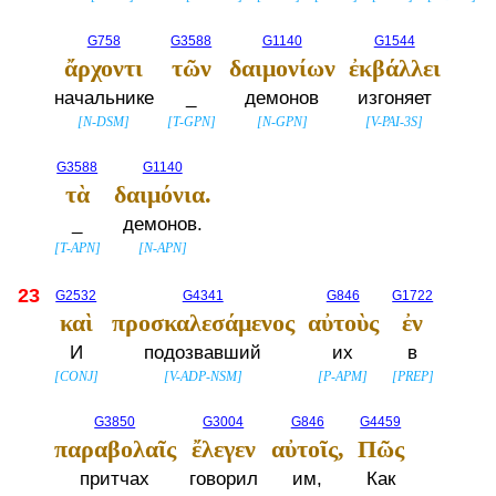
G758
G3588
G1140
G1544
ἄρχοντι
τῶν
δαιμονίων
ἐκβάλλει
начальнике
_
демонов
изгоняет
[
N-DSM
]
[
T-GPN
]
[
N-GPN
]
[
V-PAI-3S
]
G3588
G1140
τὰ
δαιμόνια.
_
демонов.
[
T-APN
]
[
N-APN
]
23
G2532
G4341
G846
G1722
καὶ
προσκαλεσάμενος
αὐτοὺς
ἐν
И
подозвавший
их
в
[
CONJ
]
[
V-ADP-NSM
]
[
P-APM
]
[
PREP
]
G3850
G3004
G846
G4459
παραβολαῖς
ἔλεγεν
αὐτοῖς,
Πῶς
притчах
говорил
им,
Как