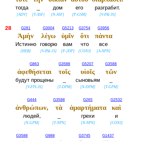
тогда
_
дом
его
разграбит.
[
ADV
]
[
T-ASF
]
[
N-ASF
]
[
P-GSM
]
[
V-FAI-3S
]
28
G281
G3004
G5213
G3754
G3956
Ἀμὴν
λέγω
ὑμῖν
ὅτι
πάντα
Истинно
говорю
вам
что
все
[
HEB
]
[
V-PAI-1S
]
[
P-2DP
]
[
CONJ
]
[
A-NPN
]
G863
G3588
G5207
G3588
ἀφεθήσεται
τοῖς
υἱοῖς
τῶν
будут прощены
_
сыновьям
_
[
V-FPI-3S
]
[
T-DPM
]
[
N-DPM
]
[
T-GPM
]
G444
G3588
G265
G2532
ἀνθρώπων,
τὰ
ἁμαρτήματα
καὶ
людей,
_
грехи
и
[
N-GPM
]
[
T-NPN
]
[
N-NPN
]
[
CONJ
]
G3588
G988
G3745
G1437