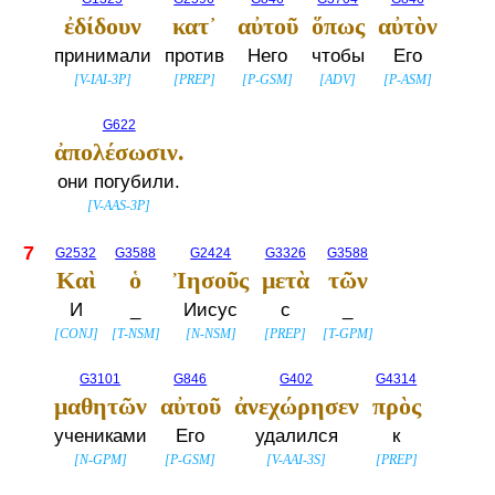
ἐδίδουν
κατ᾽
αὐτοῦ
ὅπως
αὐτὸν
принимали
против
Него
чтобы
Его
[
V-IAI-3P
]
[
PREP
]
[
P-GSM
]
[
ADV
]
[
P-ASM
]
G622
ἀπολέσωσιν.
они погубили.
[
V-AAS-3P
]
7
G2532
G3588
G2424
G3326
G3588
Καὶ
ὁ
Ἰησοῦς
μετὰ
τῶν
И
_
Иисус
с
_
[
CONJ
]
[
T-NSM
]
[
N-NSM
]
[
PREP
]
[
T-GPM
]
G3101
G846
G402
G4314
μαθητῶν
αὐτοῦ
ἀνεχώρησεν
πρὸς
учениками
Его
удалился
к
[
N-GPM
]
[
P-GSM
]
[
V-AAI-3S
]
[
PREP
]