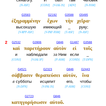
синагогу.
И
был
там
человек
[
N-ASF
]
[
CONJ
]
[
V-IAI-3S
]
[
ADV
]
[
N-NSM
]
G3583
G2192
G3588
G5495
ἐξηραμμένην
ἔχων
τὴν
χεῖρα·
высохшую
имеющий
_
руку;
[
V-RPP-ASF
]
[
V-PAP-NSM
]
[
T-ASF
]
[
N-ASF
]
2
G2532
G3906
G846
G1487
G3588
καὶ
παρετήρουν
αὐτὸν
εἰ
τοῖς
и
наблюдали
за
Ним
если
_
[
CONJ
]
[
V-IAI-3P
]
[
P-ASM
]
[
COND
]
[
T-DPN
]
G4521
G2323
G846
G2443
σάββασιν
θεραπεύσει
αὐτόν,
ἵνα
в
субботы
исцелит
его,
чтобы
[
N-DPN
]
[
V-FAI-3S
]
[
P-ASM
]
[
CONJ
]
G2723
G846
κατηγορήσωσιν
αὐτοῦ.