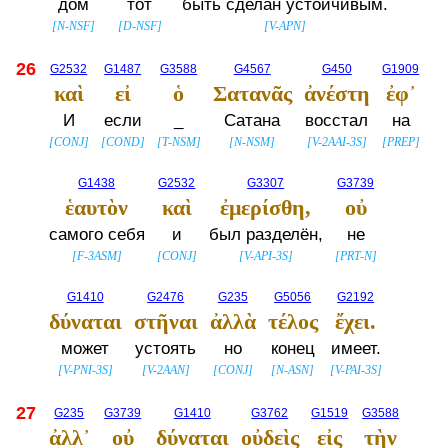
дом
тот
быть сделан устойчивым.
[
N-NSF
]
[
D-NSF
]
[
V-APN
]
26
G2532
G1487
G3588
G4567
G450
G1909
καὶ
εἰ
ὁ
Σατανᾶς
ἀνέστη
ἐφ᾽
И
если
_
Сатана
восстал
на
[
CONJ
]
[
COND
]
[
T-NSM
]
[
N-NSM
]
[
V-2AAI-3S
]
[
PREP
]
G1438
G2532
G3307
G3739
ἑαυτὸν
καὶ
ἐμερίσθη,
οὐ
самого себя
и
был разделён,
не
[
F-3ASM
]
[
CONJ
]
[
V-API-3S
]
[
PRT-N
]
G1410
G2476
G235
G5056
G2192
δύναται
στῆναι
ἀλλὰ
τέλος
ἔχει.
может
устоять
но
конец
имеет.
[
V-PNI-3S
]
[
V-2AAN
]
[
CONJ
]
[
N-ASN
]
[
V-PAI-3S
]
27
G235
G3739
G1410
G3762
G1519
G3588
ἀλλ᾽
οὐ
δύναται
οὐδεὶς
εἰς
τὴν