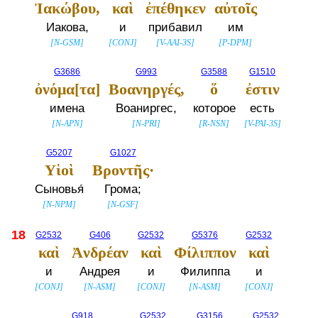
Ἰακώβου,
καὶ
ἐπέθηκεν
αὐτοῖς
Иакова,
и
прибавил
им
[
N-GSM
]
[
CONJ
]
[
V-AAI-3S
]
[
P-DPM
]
G3686
G993
G3588
G1510
ὀνόμα[τα]
Βοανηργές,
ὅ
ἐστιν
имена
Воаниргес,
которое
есть
[
N-APN
]
[
N-PRI
]
[
R-NSN
]
[
V-PAI-3S
]
G5207
G1027
Υἱοὶ
Βροντῆς·
Сыновья́
Грома;
[
N-NPM
]
[
N-GSF
]
18
G2532
G406
G2532
G5376
G2532
καὶ
Ἀνδρέαν
καὶ
Φίλιππον
καὶ
и
Андрея
и
Филиппа
и
[
CONJ
]
[
N-ASM
]
[
CONJ
]
[
N-ASM
]
[
CONJ
]
G918
G2532
G3156
G2532