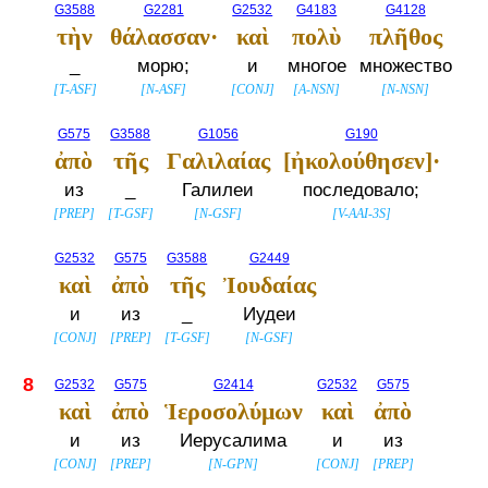
G3588
G2281
G2532
G4183
G4128
τὴν
θάλασσαν·
καὶ
πολὺ
πλῆθος
_
морю;
и
многое
множество
[
T-ASF
]
[
N-ASF
]
[
CONJ
]
[
A-NSN
]
[
N-NSN
]
G575
G3588
G1056
G190
ἀπὸ
τῆς
Γαλιλαίας
[ἠκολούθησεν]·
из
_
Галилеи
последовало;
[
PREP
]
[
T-GSF
]
[
N-GSF
]
[
V-AAI-3S
]
G2532
G575
G3588
G2449
καὶ
ἀπὸ
τῆς
Ἰουδαίας
и
из
_
Иудеи
[
CONJ
]
[
PREP
]
[
T-GSF
]
[
N-GSF
]
8
G2532
G575
G2414
G2532
G575
καὶ
ἀπὸ
Ἱεροσολύμων
καὶ
ἀπὸ
и
из
Иерусалима
и
из
[
CONJ
]
[
PREP
]
[
N-GPN
]
[
CONJ
]
[
PREP
]