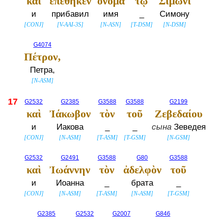
καὶ
ἐπέθηκεν
ὄνομα
τῷ
Σίμωνι
и
прибавил
имя
_
Симону
[
CONJ
]
[
V-AAI-3S
]
[
N-ASN
]
[
T-DSM
]
[
N-DSM
]
G4074
Πέτρον,
Петра,
[
N-ASM
]
17
G2532
G2385
G3588
G3588
G2199
καὶ
Ἰάκωβον
τὸν
τοῦ
Ζεβεδαίου
и
Иакова
_
_
сына
Зеведея
[
CONJ
]
[
N-ASM
]
[
T-ASM
]
[
T-GSM
]
[
N-GSM
]
G2532
G2491
G3588
G80
G3588
καὶ
Ἰωάννην
τὸν
ἀδελφὸν
τοῦ
и
Иоанна
_
брата
_
[
CONJ
]
[
N-ASM
]
[
T-ASM
]
[
N-ASM
]
[
T-GSM
]
G2385
G2532
G2007
G846