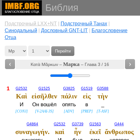
Библия
Подстрочный LXX+NT
|
Подстрочный Танах
|
Cинодальный
|
Дословный GNT-LIT
|
Благословение
Отца
Перейти
‹
›
Марка
Κατὰ Μᾶρκων –
– Глава 3 / 16
1
G2532
G1525
G3825
G1519
G3588
Καὶ
εἰσῆλθεν
πάλιν
εἰς
τὴν
И
Он вошёл
опять
в
_
[
CONJ
]
[
V-2AAI-3S
]
[
ADV
]
[
PREP
]
[
T-ASF
]
G4864
G2532
G3739
G1563
G444
συναγωγήν.
καὶ
ἦν
ἐκεῖ
ἄνθρωπος