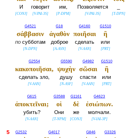
И
говорит
им,
Позволяется
_
[
CONJ
]
[
V-PAI-3S
]
[
P-DPM
]
[
V-PAI-3S
]
[
T-DPN
]
G4521
G18
G4160
G1510
σάββασιν
ἀγαθὸν
ποιῆσαι
ἢ
по
субботам
доброе
сделать
или
[
N-DPN
]
[
A-ASN
]
[
V-AAN
]
[
PRT
]
G2554
G5590
G4982
G1510
κακοποιῆσαι,
ψυχὴν
σῶσαι
ἢ
сделать зло,
душу
спасти
или
[
V-AAN
]
[
N-ASF
]
[
V-AAN
]
[
PRT
]
G615
G3588
G1161
G4623
ἀποκτεῖναι;
οἱ
δὲ
ἐσιώπων.
убить?
Они
же
молчали.
[
V-AAN
]
[
T-NPM
]
[
CONJ
]
[
V-IAI-3P
]
5
G2532
G4017
G846
G3326