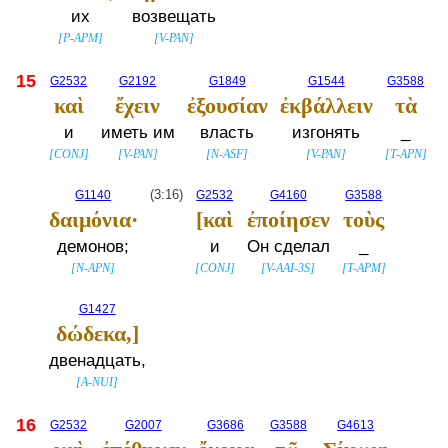
их
возвещать
[
P-APM
]
[
V-PAN
]
15
G2532
G2192
G1849
G1544
G3588
καὶ
ἔχειν
ἐξουσίαν
ἐκβάλλειν
τὰ
и
иметь им
власть
изгонять
_
[
CONJ
]
[
V-PAN
]
[
N-ASF
]
[
V-PAN
]
[
T-APN
]
G1140
(3:16)
G2532
G4160
G3588
δαιμόνια·
[καὶ
ἐποίησεν
τοὺς
демонов;
и
Он сделал
_
[
N-APN
]
[
CONJ
]
[
V-AAI-3S
]
[
T-APM
]
G1427
δώδεκα,]
двенадцать,
[
A-NUI
]
16
G2532
G2007
G3686
G3588
G4613