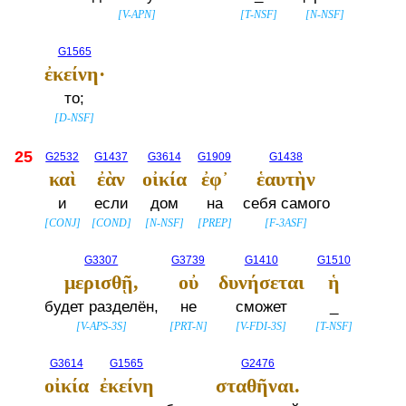
[
V-APN
]
[
T-NSF
]
[
N-NSF
]
G1565
ἐκείνη·
то;
[
D-NSF
]
25
G2532
G1437
G3614
G1909
G1438
καὶ
ἐὰν
οἰκία
ἐφ᾽
ἑαυτὴν
и
если
дом
на
себя самого
[
CONJ
]
[
COND
]
[
N-NSF
]
[
PREP
]
[
F-3ASF
]
G3307
G3739
G1410
G1510
μερισθῇ,
οὐ
δυνήσεται
ἡ
будет разделён,
не
сможет
_
[
V-APS-3S
]
[
PRT-N
]
[
V-FDI-3S
]
[
T-NSF
]
G3614
G1565
G2476
οἰκία
ἐκείνη
σταθῆναι.