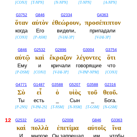
[
CONJ
]
[
T-NPN
]
[
N-NPN
]
[
T-NPN
]
[
A-NPN
]
G3752
G846
G2334
G4363
ὅταν
αὐτὸν
ἐθεώρουν,
προσέπιπτον
когда
Его
видели,
припадали
[
CONJ
]
[
P-ASM
]
[
V-IAI-3P
]
[
V-IAI-3P
]
G846
G2532
G2896
G3004
G3754
αὐτῷ
καὶ
ἔκραζον
λέγοντες
ὅτι
Ему
и
кричали
говорящие
что
[
P-DSM
]
[
CONJ
]
[
V-IAI-3P
]
[
V-PAP-NPM
]
[
CONJ
]
G4771
G1487
G3588
G5207
G3588
G2316
Σὺ
εἶ
ὁ
υἱὸς
τοῦ
θεοῦ.
Ты
есть
_
Сын
_
Бога.
[
P-2NS
]
[
V-PAI-2S
]
[
T-NSM
]
[
N-NSM
]
[
T-GSM
]
[
N-GSM
]
12
G2532
G4183
G2008
G846
G3363
καὶ
πολλὰ
ἐπετίμα
αὐτοῖς
ἵνα
И
многое
Он запрещал
им
чтобы