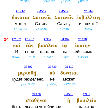
[
N-DPF
]
[
V-IAI-3S
]
[
P-DPM
]
[
ADV-I
]
G1410
G4567
G4567
G1544
δύναται
Σατανᾶς
Σατανᾶν
ἐκβάλλειν;
может
Сатана
Сатану
изгонять?
[
V-PNI-3S
]
[
N-NSM
]
[
N-ASM
]
[
V-PAN
]
24
G2532
G1437
G932
G1909
G1438
καὶ
ἐὰν
βασιλεία
ἐφ᾽
ἑαυτὴν
И
если
царство
на
себя само
[
CONJ
]
[
COND
]
[
N-NSF
]
[
PREP
]
[
F-3ASF
]
G3307
G3739
G1410
μερισθῇ,
οὐ
δύναται
будет разделено,
не
может
[
V-APS-3S
]
[
PRT-N
]
[
V-PNI-3S
]
G2476
G1510
G932
σταθῆναι
ἡ
βασιλεία
быть сделано устойчивое
_
царство