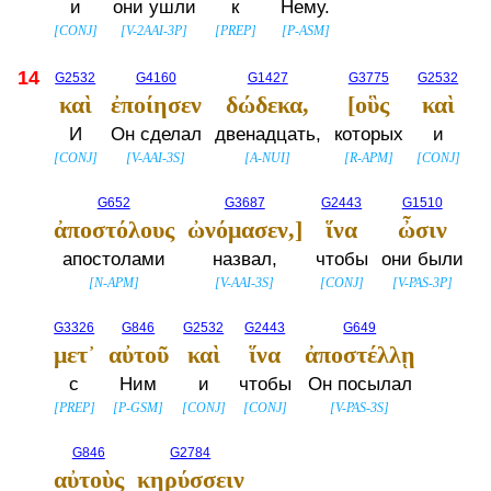
и
они ушли
к
Нему.
[
CONJ
]
[
V-2AAI-3P
]
[
PREP
]
[
P-ASM
]
14
G2532
G4160
G1427
G3775
G2532
καὶ
ἐποίησεν
δώδεκα,
[οὓς
καὶ
И
Он сделал
двенадцать,
которых
и
[
CONJ
]
[
V-AAI-3S
]
[
A-NUI
]
[
R-APM
]
[
CONJ
]
G652
G3687
G2443
G1510
ἀποστόλους
ὠνόμασεν,]
ἵνα
ὦσιν
апостолами
назвал,
чтобы
они были
[
N-APM
]
[
V-AAI-3S
]
[
CONJ
]
[
V-PAS-3P
]
G3326
G846
G2532
G2443
G649
μετ᾽
αὐτοῦ
καὶ
ἵνα
ἀποστέλλῃ
с
Ним
и
чтобы
Он посылал
[
PREP
]
[
P-GSM
]
[
CONJ
]
[
CONJ
]
[
V-PAS-3S
]
G846
G2784
αὐτοὺς
κηρύσσειν