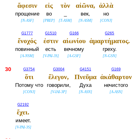
ἄφεσιν
εἰς
τὸν
αἰῶνα,
ἀλλὰ
прощение
во
_
век,
но
[
N-ASF
]
[
PREP
]
[
T-ASM
]
[
N-ASM
]
[
CONJ
]
G1777
G1510
G166
G265
ἔνοχός
ἐστιν
αἰωνίου
ἁμαρτήματος.
повинный
есть
вечному
греху.
[
A-NSM
]
[
V-PAI-3S
]
[
A-GSF
]
[
N-GSN
]
30
G3754
G3004
G4151
G169
ὅτι
ἔλεγον,
Πνεῦμα
ἀκάθαρτον
Потому что
говорили,
Духа
нечистого
[
CONJ
]
[
V-IAI-3P
]
[
N-ASN
]
[
A-ASN
]
G2192
ἔχει.
имеет.
[
V-PAI-3S
]