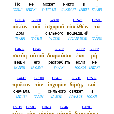
Но
не
может
никто
в
_
[
CONJ
]
[
PRT-N
]
[
V-PNI-3S
]
[
A-NSM-N
]
[
PREP
]
[
T-ASF
]
G3614
G3588
G2478
G1525
G3588
οἰκίαν
τοῦ
ἰσχυροῦ
εἰσελθὼν
τὰ
дом
_
сильного
вошедший
_
[
N-ASF
]
[
T-GSM
]
[
A-GSM
]
[
V-2AAP-NSM
]
[
T-APN
]
G4632
G846
G1283
G3362
G3362
σκεύη
αὐτοῦ
διαρπάσαι
ἐὰν
μὴ
вещи
его
разграбить
если
не
[
N-APN
]
[
P-GSM
]
[
V-AAN
]
[
COND
]
[
PRT-N
]
G4412
G3588
G2478
G1210
G2532
πρῶτον
τὸν
ἰσχυρὸν
δήσῃ,
καὶ
сначала
_
сильного
свяжет,
и
[
ADV-S
]
[
T-ASM
]
[
A-ASM
]
[
V-AAS-3S
]
[
CONJ
]
G5119
G3588
G3614
G846
G1283
τότε
τὴν
οἰκίαν
αὐτοῦ
διαρπάσει.