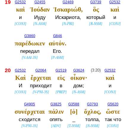
19
G2532
G2455
G2469
G3739
G2532
καὶ
Ἰούδαν
Ἰσκαριώθ,
ὃς
καὶ
и
Иуду
Искариота,
который
и
[
CONJ
]
[
N-ASM
]
[
N-PRI
]
[
R-NSM
]
[
CONJ
]
G3860
G846
παρέδωκεν
αὐτόν.
передал
Его.
[
V-AAI-3S
]
[
P-ASM
]
20
G2532
G2064
G1519
G3624
(3:20)
G2532
Καὶ
ἔρχεται
εἰς
οἶκον·
καὶ
И
приходит
в
дом;
и
[
CONJ
]
[
V-PNI-3S
]
[
PREP
]
[
N-ASM
]
[
CONJ
]
G4905
G3825
G3588
G3793
G5620
συνέρχεται
πάλιν
[ὁ]
ὄχλος,
ὥστε
сходится
опять
_
толпа,
так что
[
V-PNI-3S
]
[
ADV
]
[
T-NSM
]
[
N-NSM
]
[
CONJ
]