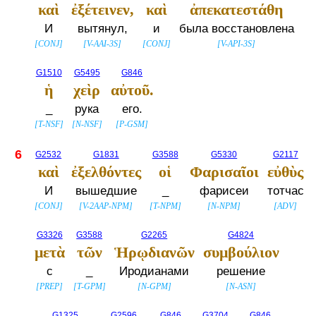
καὶ
ἐξέτεινεν,
καὶ
ἀπεκατεστάθη
И
вытянул,
и
была восстановлена
[
CONJ
]
[
V-AAI-3S
]
[
CONJ
]
[
V-API-3S
]
G1510
G5495
G846
ἡ
χεὶρ
αὐτοῦ.
_
рука
его.
[
T-NSF
]
[
N-NSF
]
[
P-GSM
]
6
G2532
G1831
G3588
G5330
G2117
καὶ
ἐξελθόντες
οἱ
Φαρισαῖοι
εὐθὺς
И
вышедшие
_
фарисеи
тотчас
[
CONJ
]
[
V-2AAP-NPM
]
[
T-NPM
]
[
N-NPM
]
[
ADV
]
G3326
G3588
G2265
G4824
μετὰ
τῶν
Ἡρῳδιανῶν
συμβούλιον
с
_
Иродианами
решение
[
PREP
]
[
T-GPM
]
[
N-GPM
]
[
N-ASN
]
G1325
G2596
G846
G3704
G846