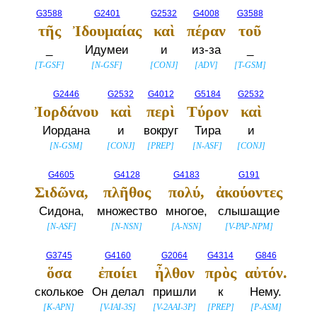
G3588
G2401
G2532
G4008
G3588
τῆς
Ἰδουμαίας
καὶ
πέραν
τοῦ
_
Идумеи
и
из-за
_
[
T-GSF
]
[
N-GSF
]
[
CONJ
]
[
ADV
]
[
T-GSM
]
G2446
G2532
G4012
G5184
G2532
Ἰορδάνου
καὶ
περὶ
Τύρον
καὶ
Иордана
и
вокруг
Тира
и
[
N-GSM
]
[
CONJ
]
[
PREP
]
[
N-ASF
]
[
CONJ
]
G4605
G4128
G4183
G191
Σιδῶνα,
πλῆθος
πολύ,
ἀκούοντες
Сидона,
множество
многое,
слышащие
[
N-ASF
]
[
N-NSN
]
[
A-NSN
]
[
V-PAP-NPM
]
G3745
G4160
G2064
G4314
G846
ὅσα
ἐποίει
ἦλθον
πρὸς
αὐτόν.
сколькое
Он делал
пришли
к
Нему.
[
K-APN
]
[
V-IAI-3S
]
[
V-2AAI-3P
]
[
PREP
]
[
P-ASM
]