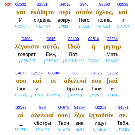
32
G2532
G2521
G4012
G846
G3793
G2532
καὶ
ἐκάθητο
περὶ
αὐτὸν
ὄχλος,
καὶ
И
сидела
вокруг
Него
толпа,
и
[
CONJ
]
[
V-INI-3S
]
[
PREP
]
[
P-ASM
]
[
N-NSM
]
[
CONJ
]
G3004
G846
G2400
G1510
G3384
λέγουσιν
αὐτῷ,
Ἰδοὺ
ἡ
μήτηρ
говорят
Ему,
Вот
_
Мать
[
V-PAI-3P
]
[
P-DSM
]
[
V-2AMM-2S
]
[
T-NSF
]
[
N-NSF
]
G4675
G2532
G3588
G80
G4675
G2532
σου
καὶ
οἱ
ἀδελφοί
σου
[καὶ
Твоя
и
_
братья
Твои
и
[
P-2GS
]
[
CONJ
]
[
T-NPM
]
[
N-NPM
]
[
P-2GS
]
[
CONJ
]
G3588
G79
G4675
G1854
G2212
G4571
αἱ
ἀδελφαί
σου]
ἔξω
ζητοῦσίν
σε.
_
сёстры
Твои
вне
ищут
Тебя.
[
T-NPF
]
[
N-NPF
]
[
P-2GS
]
[
ADV
]
[
V-PAI-3P
]
[
P-2AS
]