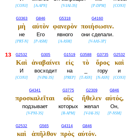
[
CONJ
]
[
A-APN
]
[
V-IAI-3S
]
[
P-DPM
]
[
CONJ
]
G3363
G846
G5318
G4160
μὴ
αὐτὸν
φανερὸν
ποιήσωσιν.
не
Его
явного
они сделали.
[
PRT-N
]
[
P-ASM
]
[
A-ASM
]
[
V-AAS-3P
]
13
G2532
G305
G1519
G3588
G3735
G2532
Καὶ
ἀναβαίνει
εἰς
τὸ
ὄρος
καὶ
И
восходит
на
_
гору
и
[
CONJ
]
[
V-PAI-3S
]
[
PREP
]
[
T-ASN
]
[
N-ASN
]
[
CONJ
]
G4341
G3775
G2309
G846
προσκαλεῖται
οὓς
ἤθελεν
αὐτός,
подзывает
которых
желал
Он,
[
V-PNI-3S
]
[
R-APM
]
[
V-IAI-3S
]
[
P-NSM
]
G2532
G565
G4314
G846
καὶ
ἀπῆλθον
πρὸς
αὐτόν.