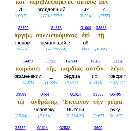
καὶ
περιβλεψάμενος
αὐτοὺς
μετ᾽
И
оглядевший
их
с
[
CONJ
]
[
V-AMP-NSM
]
[
P-APM
]
[
PREP
]
G3709
G4818
G1909
G3588
ὀργῆς,
συλλυπούμενος
ἐπὶ
τῇ
гневом,
печалящийся
об
_
[
N-GSF
]
[
V-PNP-NSM
]
[
PREP
]
[
T-DSF
]
G4457
G3588
G2588
G846
G3004
πωρώσει
τῆς
καρδίας
αὐτῶν,
λέγει
окаменении
_
се́рдца
их,
говорит
[
N-DSF
]
[
T-GSF
]
[
N-GSF
]
[
P-GPM
]
[
V-PAI-3S
]
G3588
G444
G1614
G3588
G5495
τῷ
ἀνθρώπῳ,
Ἔκτεινον
τὴν
χεῖρα.
_
человеку,
Вытяни
_
руку.
[
T-DSM
]
[
N-DSM
]
[
V-AAM-2S
]
[
T-ASF
]
[
N-ASF
]
G2532
G1614
G2532
G600