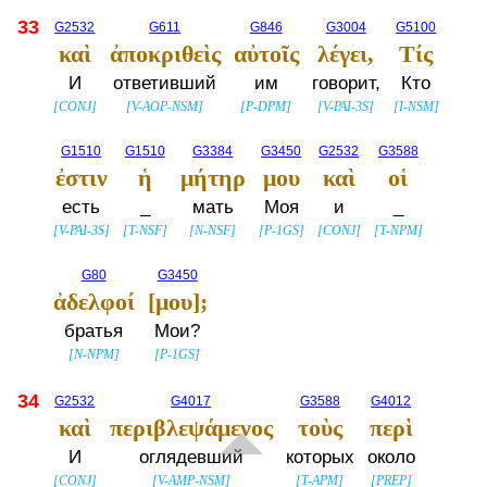
33
G2532
G611
G846
G3004
G5100
καὶ
ἀποκριθεὶς
αὐτοῖς
λέγει,
Τίς
И
ответивший
им
говорит,
Кто
[
CONJ
]
[
V-AOP-NSM
]
[
P-DPM
]
[
V-PAI-3S
]
[
I-NSM
]
G1510
G1510
G3384
G3450
G2532
G3588
ἐστιν
ἡ
μήτηρ
μου
καὶ
οἱ
есть
_
мать
Моя
и
_
[
V-PAI-3S
]
[
T-NSF
]
[
N-NSF
]
[
P-1GS
]
[
CONJ
]
[
T-NPM
]
G80
G3450
ἀδελφοί
[μου];
братья
Мои?
[
N-NPM
]
[
P-1GS
]
34
G2532
G4017
G3588
G4012
καὶ
περιβλεψάμενος
τοὺς
περὶ
И
оглядевший
которых
около
[
CONJ
]
[
V-AMP-NSM
]
[
T-APM
]
[
PREP
]