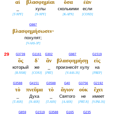
αἱ
βλασφημίαι
ὅσα
ἐὰν
_
хулы
сколькими
если
[
T-NPF
]
[
N-NPF
]
[
K-APN
]
[
COND
]
G987
βλασφημήσωσιν·
похулят;
[
V-AAS-3P
]
29
G3739
G1161
G302
G987
G1519
ὃς
δ᾽
ἂν
βλασφημήσῃ
εἰς
который
же
_
произнесёт хулу
на
[
R-NSM
]
[
CONJ
]
[
PRT
]
[
V-AAS-3S
]
[
PREP
]
G3588
G4151
G3588
G40
G3756
G2192
τὸ
πνεῦμα
τὸ
ἅγιον
οὐκ
ἔχει
_
Духа
_
Святого
не
имеет
[
T-ASN
]
[
N-ASN
]
[
T-ASN
]
[
A-ASN
]
[
PRT-N
]
[
V-PAI-3S
]
G859
G1519
G3588
G165
G235