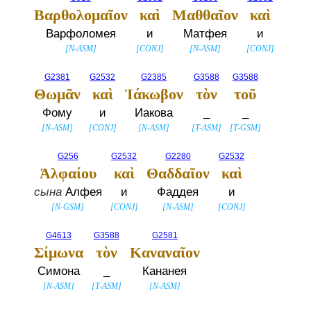
Βαρθολομαῖον
καὶ
Μαθθαῖον
καὶ
Варфоломея
и
Матфея
и
[
N-ASM
]
[
CONJ
]
[
N-ASM
]
[
CONJ
]
G2381
G2532
G2385
G3588
G3588
Θωμᾶν
καὶ
Ἰάκωβον
τὸν
τοῦ
Фому
и
Иакова
_
_
[
N-ASM
]
[
CONJ
]
[
N-ASM
]
[
T-ASM
]
[
T-GSM
]
G256
G2532
G2280
G2532
Ἁλφαίου
καὶ
Θαδδαῖον
καὶ
сына
Алфея
и
Фаддея
и
[
N-GSM
]
[
CONJ
]
[
N-ASM
]
[
CONJ
]
G4613
G3588
G2581
Σίμωνα
τὸν
Καναναῖον
Симона
_
Кананея
[
N-ASM
]
[
T-ASM
]
[
N-ASM
]