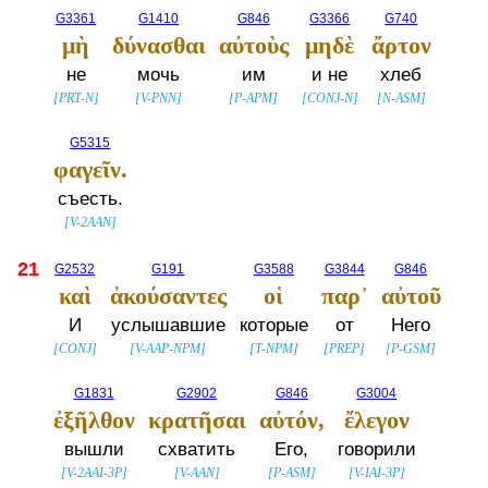
G3361
G1410
G846
G3366
G740
μὴ
δύνασθαι
αὐτοὺς
μηδὲ
ἄρτον
не
мочь
им
и не
хлеб
[
PRT-N
]
[
V-PNN
]
[
P-APM
]
[
CONJ-N
]
[
N-ASM
]
G5315
φαγεῖν.
съесть.
[
V-2AAN
]
21
G2532
G191
G3588
G3844
G846
καὶ
ἀκούσαντες
οἱ
παρ᾽
αὐτοῦ
И
услышавшие
которые
от
Него
[
CONJ
]
[
V-AAP-NPM
]
[
T-NPM
]
[
PREP
]
[
P-GSM
]
G1831
G2902
G846
G3004
ἐξῆλθον
κρατῆσαι
αὐτόν,
ἔλεγον
вышли
схватить
Его,
говорили
[
V-2AAI-3P
]
[
V-AAN
]
[
P-ASM
]
[
V-IAI-3P
]