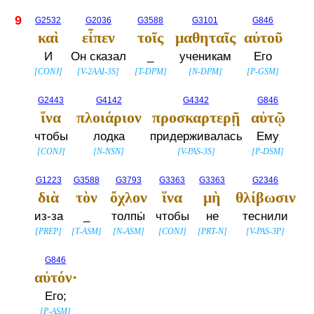
9
G2532
G2036
G3588
G3101
G846
καὶ
εἶπεν
τοῖς
μαθηταῖς
αὐτοῦ
И
Он сказал
_
ученикам
Его
[
CONJ
]
[
V-2AAI-3S
]
[
T-DPM
]
[
N-DPM
]
[
P-GSM
]
G2443
G4142
G4342
G846
ἵνα
πλοιάριον
προσκαρτερῇ
αὐτῷ
чтобы
лодка
придерживалась
Ему
[
CONJ
]
[
N-NSN
]
[
V-PAS-3S
]
[
P-DSM
]
G1223
G3588
G3793
G3363
G3363
G2346
διὰ
τὸν
ὄχλον
ἵνα
μὴ
θλίβωσιν
из-за
_
толпы́
чтобы
не
теснили
[
PREP
]
[
T-ASM
]
[
N-ASM
]
[
CONJ
]
[
PRT-N
]
[
V-PAS-3P
]
G846
αὐτόν·
Его;
[
P-ASM
]