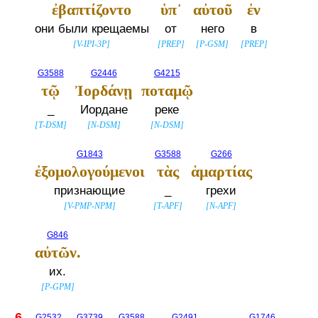
ἐβαπτίζοντο
ὑπ᾽
αὐτοῦ
ἐν
они были крещаемы
от
него
в
[
V-IPI-3P
]
[
PREP
]
[
P-GSM
]
[
PREP
]
G3588
G2446
G4215
τῷ
Ἰορδάνῃ
ποταμῷ
_
Иордане
реке
[
T-DSM
]
[
N-DSM
]
[
N-DSM
]
G1843
G3588
G266
ἐξομολογούμενοι
τὰς
ἁμαρτίας
признающие
_
грехи
[
V-PMP-NPM
]
[
T-APF
]
[
N-APF
]
G846
αὐτῶν.
их.
[
P-GPM
]
6
G2532
G3739
G3588
G2491
G1746