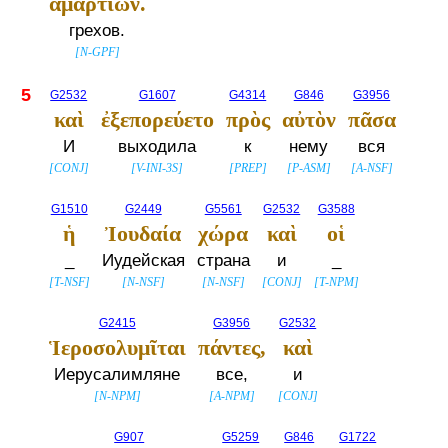
ἁμαρτιῶν.
грехов.
[
N-GPF
]
5
G2532
G1607
G4314
G846
G3956
καὶ
ἐξεπορεύετο
πρὸς
αὐτὸν
πᾶσα
И
выходила
к
нему
вся
[
CONJ
]
[
V-INI-3S
]
[
PREP
]
[
P-ASM
]
[
A-NSF
]
G1510
G2449
G5561
G2532
G3588
ἡ
Ἰουδαία
χώρα
καὶ
οἱ
_
Иудейская
страна
и
_
[
T-NSF
]
[
N-NSF
]
[
N-NSF
]
[
CONJ
]
[
T-NPM
]
G2415
G3956
G2532
Ἱεροσολυμῖται
πάντες,
καὶ
Иерусалимляне
все,
и
[
N-NPM
]
[
A-NPM
]
[
CONJ
]
G907
G5259
G846
G1722