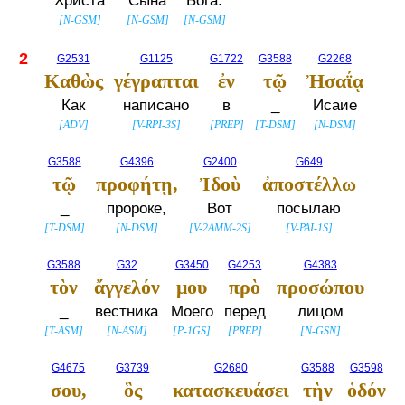
Христа
Сына
Бога.
[
N-GSM
]
[
N-GSM
]
[
N-GSM
]
2
G2531
G1125
G1722
G3588
G2268
Καθὼς
γέγραπται
ἐν
τῷ
Ἠσαΐᾳ
Как
написано
в
_
Исаие
[
ADV
]
[
V-RPI-3S
]
[
PREP
]
[
T-DSM
]
[
N-DSM
]
G3588
G4396
G2400
G649
τῷ
προφήτῃ,
Ἰδοὺ
ἀποστέλλω
_
пророке,
Вот
посылаю
[
T-DSM
]
[
N-DSM
]
[
V-2AMM-2S
]
[
V-PAI-1S
]
G3588
G32
G3450
G4253
G4383
τὸν
ἄγγελόν
μου
πρὸ
προσώπου
_
вестника
Моего
перед
лицом
[
T-ASM
]
[
N-ASM
]
[
P-1GS
]
[
PREP
]
[
N-GSN
]
G4675
G3739
G2680
G3588
G3598
σου,
ὃς
κατασκευάσει
τὴν
ὁδόν