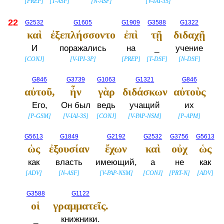
[
PREP
]
[
T-ASF
]
[
N-ASF
]
[
V-IAI-3S
]
22
G2532
G1605
G1909
G3588
G1322
καὶ
ἐξεπλήσσοντο
ἐπὶ
τῇ
διδαχῇ
И
поражались
на
_
учение
[
CONJ
]
[
V-IPI-3P
]
[
PREP
]
[
T-DSF
]
[
N-DSF
]
G846
G3739
G1063
G1321
G846
αὐτοῦ,
ἦν
γὰρ
διδάσκων
αὐτοὺς
Его,
Он был
ведь
учащий
их
[
P-GSM
]
[
V-IAI-3S
]
[
CONJ
]
[
V-PAP-NSM
]
[
P-APM
]
G5613
G1849
G2192
G2532
G3756
G5613
ὡς
ἐξουσίαν
ἔχων
καὶ
οὐχ
ὡς
как
власть
имеющий,
а
не
как
[
ADV
]
[
N-ASF
]
[
V-PAP-NSM
]
[
CONJ
]
[
PRT-N
]
[
ADV
]
G3588
G1122
οἱ
γραμματεῖς.
_
книжники.