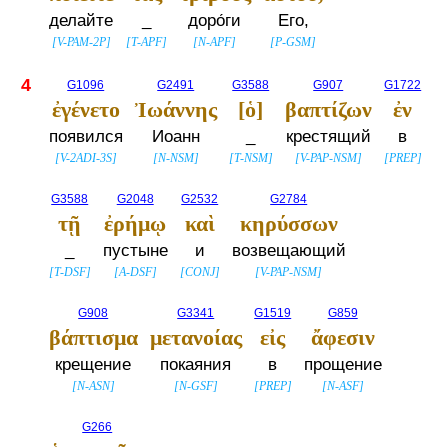
делайте
_
доро́ги
Его,
[
V-PAM-2P
]
[
T-APF
]
[
N-APF
]
[
P-GSM
]
4
G1096
G2491
G3588
G907
G1722
ἐγένετο
Ἰωάννης
[ὁ]
βαπτίζων
ἐν
появился
Иоанн
_
крестящий
в
[
V-2ADI-3S
]
[
N-NSM
]
[
T-NSM
]
[
V-PAP-NSM
]
[
PREP
]
G3588
G2048
G2532
G2784
τῇ
ἐρήμῳ
καὶ
κηρύσσων
_
пустыне
и
возвещающий
[
T-DSF
]
[
A-DSF
]
[
CONJ
]
[
V-PAP-NSM
]
G908
G3341
G1519
G859
βάπτισμα
μετανοίας
εἰς
ἄφεσιν
крещение
покаяния
в
прощение
[
N-ASN
]
[
N-GSF
]
[
PREP
]
[
N-ASF
]
G266