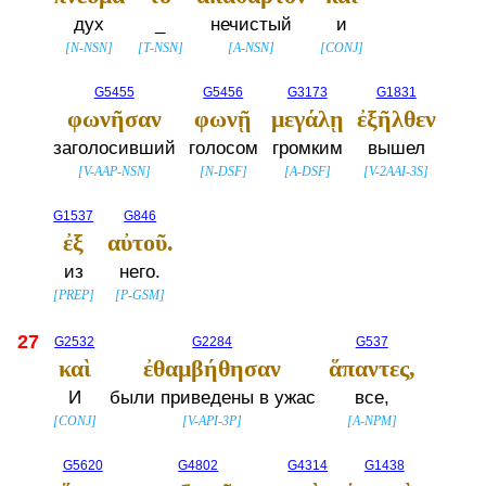
дух
_
нечистый
и
[
N-NSN
]
[
T-NSN
]
[
A-NSN
]
[
CONJ
]
G5455
G5456
G3173
G1831
φωνῆσαν
φωνῇ
μεγάλῃ
ἐξῆλθεν
заголосивший
голосом
громким
вышел
[
V-AAP-NSN
]
[
N-DSF
]
[
A-DSF
]
[
V-2AAI-3S
]
G1537
G846
ἐξ
αὐτοῦ.
из
него.
[
PREP
]
[
P-GSM
]
27
G2532
G2284
G537
καὶ
ἐθαμβήθησαν
ἅπαντες,
И
были приведены в ужас
все,
[
CONJ
]
[
V-API-3P
]
[
A-NPM
]
G5620
G4802
G4314
G1438