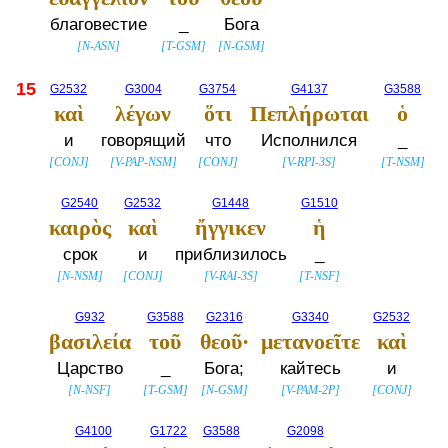
благовестие
_
Бога
[
N-ASN
]
[
T-GSM
]
[
N-GSM
]
15
G2532
G3004
G3754
G4137
G3588
καὶ
λέγων
ὅτι
Πεπλήρωται
ὁ
и
говорящий
что
Исполнился
_
[
CONJ
]
[
V-PAP-NSM
]
[
CONJ
]
[
V-RPI-3S
]
[
T-NSM
]
G2540
G2532
G1448
G1510
καιρὸς
καὶ
ἤγγικεν
ἡ
срок
и
приблизилось
_
[
N-NSM
]
[
CONJ
]
[
V-RAI-3S
]
[
T-NSF
]
G932
G3588
G2316
G3340
G2532
βασιλεία
τοῦ
θεοῦ·
μετανοεῖτε
καὶ
Царство
_
Бога;
кайтесь
и
[
N-NSF
]
[
T-GSM
]
[
N-GSM
]
[
V-PAM-2P
]
[
CONJ
]
G4100
G1722
G3588
G2098