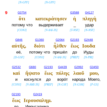
[
N-GPF
]
[
N-GPF
]
9
G3754
G3588
G4127
ὅτι
κατεκράτησεν
ἡ
πληγὴ
потому что
выдерживает
_
удар
[
CONJ
]
[
V-AAI-3S
]
[
T-NSF
]
[
N-NSF
]
G846
G1360
G2064
G2193
G2448
αὐτῆς,
διότι
ἦλθεν
ἕως
Ιουδα
её,
потому что
пришёл
до
Иуды
[
D-GSF
]
[
CONJ
]
[
V-AAI-3S
]
[
PREP
]
[
N-PRI
]
G2532
G680
G2193
G4439
G2992
G3450
καὶ
ἥψατο
ἕως
πύλης
λαοῦ
μου,
и
коснулся
до
воро́т
народа
Моего,
[
CONJ
]
[
V-AMI-3S
]
[
PREP
]
[
N-GSF
]
[
N-GSM
]
[
P-GS
]
G2193
G2419
ἕως
Ιερουσαλημ.
до
Иерусалима.