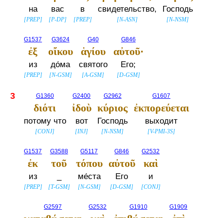
на
вас
в
свидетельство,
Господь
[
PREP
]
[
P-DP
]
[
PREP
]
[
N-ASN
]
[
N-NSM
]
G1537
G3624
G40
G846
ἐξ
οἴκου
ἁγίου
αὐτοῦ·
из
до́ма
святого
Его;
[
PREP
]
[
N-GSM
]
[
A-GSM
]
[
D-GSM
]
3
G1360
G2400
G2962
G1607
διότι
ἰδοὺ
κύριος
ἐκπορεύεται
потому что
вот
Господь
выходит
[
CONJ
]
[
INJ
]
[
N-NSM
]
[
V-PMI-3S
]
G1537
G3588
G5117
G846
G2532
ἐκ
τοῦ
τόπου
αὐτοῦ
καὶ
из
_
ме́ста
Его
и
[
PREP
]
[
T-GSM
]
[
N-GSM
]
[
D-GSM
]
[
CONJ
]
G2597
G2532
G1910
G1909