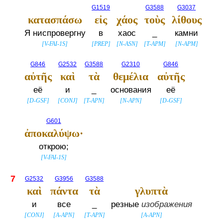
G1519
G3588
G3037
κατασπάσω
εἰς
χάος
τοὺς
λίθους
Я ниспровергну
в
хаос
_
камни
[
V-FAI-1S
]
[
PREP
]
[
N-ASN
]
[
T-APM
]
[
N-APM
]
G846
G2532
G3588
G2310
G846
αὐτῆς
καὶ
τὰ
θεμέλια
αὐτῆς
её
и
_
основания
её
[
D-GSF
]
[
CONJ
]
[
T-APN
]
[
N-APN
]
[
D-GSF
]
G601
ἀποκαλύψω·
открою;
[
V-FAI-1S
]
7
G2532
G3956
G3588
καὶ
πάντα
τὰ
γλυπτὰ
и
все
_
резные
изображения
[
CONJ
]
[
A-APN
]
[
T-APN
]
[
A-APN
]