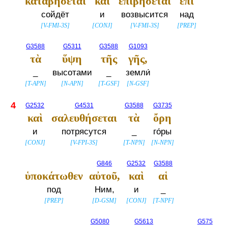
καταβήσεται
καὶ
ἐπιβήσεται
ἐπὶ
сойдёт
и
возвысится
над
[
V-FMI-3S
]
[
CONJ
]
[
V-FMI-3S
]
[
PREP
]
G3588
G5311
G3588
G1093
τὰ
ὕψη
τῆς
γῆς,
_
высотами
_
земли́
[
T-APN
]
[
N-APN
]
[
T-GSF
]
[
N-GSF
]
4
G2532
G4531
G3588
G3735
καὶ
σαλευθήσεται
τὰ
ὄρη
и
потрясутся
_
го́ры
[
CONJ
]
[
V-FPI-3S
]
[
T-NPN
]
[
N-NPN
]
G846
G2532
G3588
ὑποκάτωθεν
αὐτοῦ,
καὶ
αἱ
под
Ним,
и
_
[
PREP
]
[
D-GSM
]
[
CONJ
]
[
T-NPF
]
G5080
G5613
G575