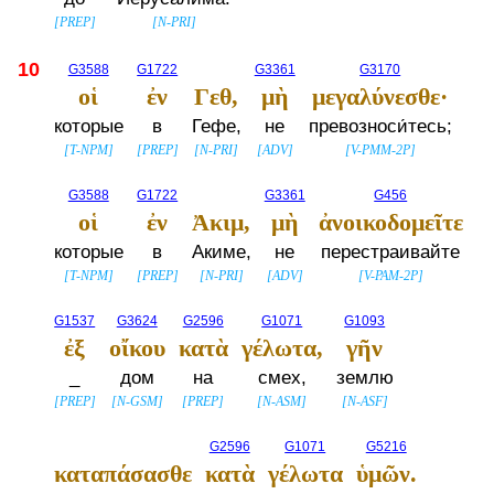
[
PREP
]
[
N-PRI
]
10
G3588
G1722
G3361
G3170
οἱ
ἐν
Γεθ,
μὴ
μεγαλύνεσθε·
которые
в
Гефе,
не
превозноси́тесь;
[
T-NPM
]
[
PREP
]
[
N-PRI
]
[
ADV
]
[
V-PMM-2P
]
G3588
G1722
G3361
G456
οἱ
ἐν
Ἀκιμ,
μὴ
ἀνοικοδομεῖτε
которые
в
Акиме,
не
перестраивайте
[
T-NPM
]
[
PREP
]
[
N-PRI
]
[
ADV
]
[
V-PAM-2P
]
G1537
G3624
G2596
G1071
G1093
ἐξ
οἴκου
κατὰ
γέλωτα,
γῆν
_
дом
на
смех,
землю
[
PREP
]
[
N-GSM
]
[
PREP
]
[
N-ASM
]
[
N-ASF
]
G2596
G1071
G5216
καταπάσασθε
κατὰ
γέλωτα
ὑμῶν.