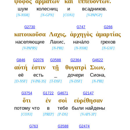
ψόφος
ἁρμάτων
καὶ
ἱππευόντων.
шум
колесниц
и
всадников.
[
N-NSM
]
[
N-GPN
]
[
CONJ
]
[
V-PAPGP
]
G2730
G747
G266
κατοικοῦσα
Λαχις,
ἀρχηγὸς
ἁμαρτίας
населяющие
Лахис,
нача́ло
грехов
[
V-PAPRS
]
[
N-PRI
]
[
N-NSM
]
[
N-GSF
]
G846
G2076
G3588
G2364
G4622
αὐτή
ἐστιν
τῇ
θυγατρὶ
Σιων,
её
есть
_
дочери
Сиона,
[
D-NSF
]
[
V-PAI-3S
]
[
T-DSF
]
[
N-DSF
]
[
N-PRI
]
G3754
G1722
G4671
G2147
ὅτι
ἐν
σοὶ
εὑρέθησαν
потому что
в
тебе
были найдены
[
CONJ
]
[
PREP
]
[
P-DS
]
[
V-API-3P
]
G763
G3588
G2474