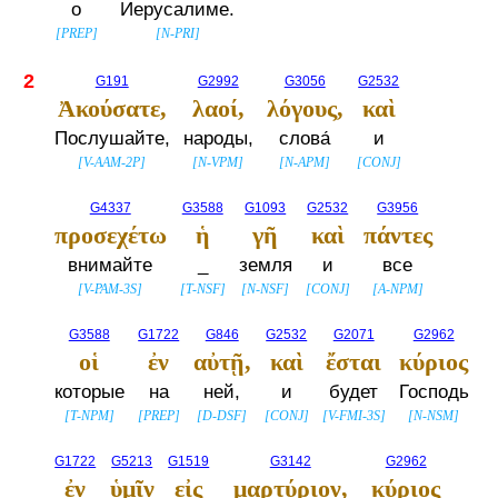
о
Иерусалиме.
[
PREP
]
[
N-PRI
]
2
G191
G2992
G3056
G2532
Ἀκούσατε,
λαοί,
λόγους,
καὶ
Послушайте,
народы,
слова́
и
[
V-AAM-2P
]
[
N-VPM
]
[
N-APM
]
[
CONJ
]
G4337
G3588
G1093
G2532
G3956
προσεχέτω
ἡ
γῆ
καὶ
πάντες
внимайте
_
земля
и
все
[
V-PAM-3S
]
[
T-NSF
]
[
N-NSF
]
[
CONJ
]
[
A-NPM
]
G3588
G1722
G846
G2532
G2071
G2962
οἱ
ἐν
αὐτῇ,
καὶ
ἔσται
κύριος
которые
на
ней,
и
будет
Господь
[
T-NPM
]
[
PREP
]
[
D-DSF
]
[
CONJ
]
[
V-FMI-3S
]
[
N-NSM
]
G1722
G5213
G1519
G3142
G2962
ἐν
ὑμῖν
εἰς
μαρτύριον,
κύριος