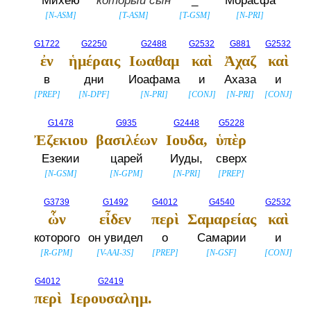
Михею
который сын
_
Морасфа
[
N-ASM
]
[
T-ASM
]
[
T-GSM
]
[
N-PRI
]
G1722
G2250
G2488
G2532
G881
G2532
ἐν
ἡμέραις
Ιωαθαμ
καὶ
Ἀχαζ
καὶ
в
дни
Иоафама
и
Ахаза
и
[
PREP
]
[
N-DPF
]
[
N-PRI
]
[
CONJ
]
[
N-PRI
]
[
CONJ
]
G1478
G935
G2448
G5228
Ἐζεκιου
βασιλέων
Ιουδα,
ὑπὲρ
Езекии
царей
Иуды,
сверх
[
N-GSM
]
[
N-GPM
]
[
N-PRI
]
[
PREP
]
G3739
G1492
G4012
G4540
G2532
ὧν
εἶδεν
περὶ
Σαμαρείας
καὶ
которого
он увидел
о
Самарии
и
[
R-GPM
]
[
V-AAI-3S
]
[
PREP
]
[
N-GSF
]
[
CONJ
]
G4012
G2419
περὶ
Ιερουσαλημ.