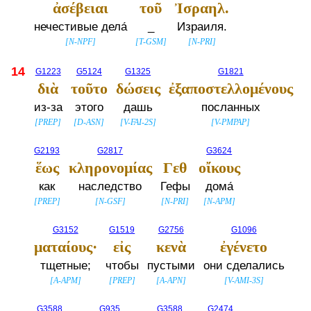
ἀσέβειαι
τοῦ
Ἰσραηλ.
нечестивые дела́
_
Израиля.
[
N-NPF
]
[
T-GSM
]
[
N-PRI
]
14
G1223
G5124
G1325
G1821
διὰ
τοῦτο
δώσεις
ἐξαποστελλομένους
из-за
этого
дашь
посланных
[
PREP
]
[
D-ASN
]
[
V-FAI-2S
]
[
V-PMPAP
]
G2193
G2817
G3624
ἕως
κληρονομίας
Γεθ
οἴκους
как
наследство
Гефы
дома́
[
PREP
]
[
N-GSF
]
[
N-PRI
]
[
N-APM
]
G3152
G1519
G2756
G1096
ματαίους·
εἰς
κενὰ
ἐγένετο
тщетные;
чтобы
пустыми
они сделались
[
A-APM
]
[
PREP
]
[
A-APN
]
[
V-AMI-3S
]
G3588
G935
G3588
G2474