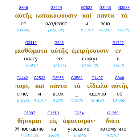
G846
G2629
G2532
G3956
G3588
αὐτῆς
κατακόψουσιν
καὶ
πάντα
τὰ
её
разделят
и
всю
_
[
D-GSF
]
[
V-FAI-3P
]
[
CONJ
]
[
A-APN
]
[
T-APN
]
G3410
G846
G1722
μισθώματα
αὐτῆς
ἐμπρήσουσιν
ἐν
плату
её
сожгут
в
[
N-APN
]
[
D-GSF
]
[
V-FAI-3P
]
[
PREP
]
G4442
G2532
G3956
G3588
G1497
G846
πυρί,
καὶ
πάντα
τὰ
εἴδωλα
αὐτῆς
огне,
и
всех
_
идолов
её
[
N-DSN
]
[
CONJ
]
[
A-APN
]
[
T-APN
]
[
N-APN
]
[
D-GSF
]
G5087
G1519
G854
G1360
θήσομαι
εἰς
ἀφανισμόν·
διότι
Я поставлю
на
угасание;
потому что
[
V-FMI-1S
]
[
PREP
]
[
N-ASM
]
[
CONJ
]