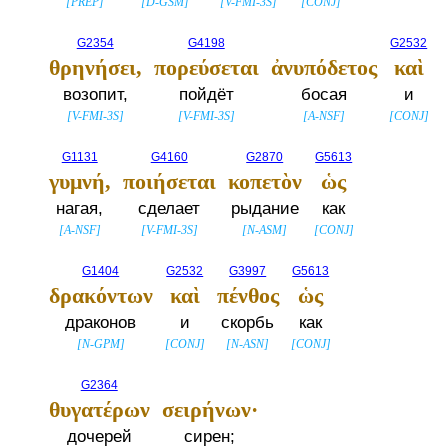
[
PREP
]
[
D-GSM
]
[
V-FMI-3S
]
[
CONJ
]
G2354
G4198
G2532
θρηνήσει,
πορεύσεται
ἀνυπόδετος
καὶ
возопит,
пойдёт
босая
и
[
V-FMI-3S
]
[
V-FMI-3S
]
[
A-NSF
]
[
CONJ
]
G1131
G4160
G2870
G5613
γυμνή,
ποιήσεται
κοπετὸν
ὡς
нагая,
сделает
рыдание
как
[
A-NSF
]
[
V-FMI-3S
]
[
N-ASM
]
[
CONJ
]
G1404
G2532
G3997
G5613
δρακόντων
καὶ
πένθος
ὡς
драконов
и
скорбь
как
[
N-GPM
]
[
CONJ
]
[
N-ASN
]
[
CONJ
]
G2364
θυγατέρων
σειρήνων·
дочерей
сирен;