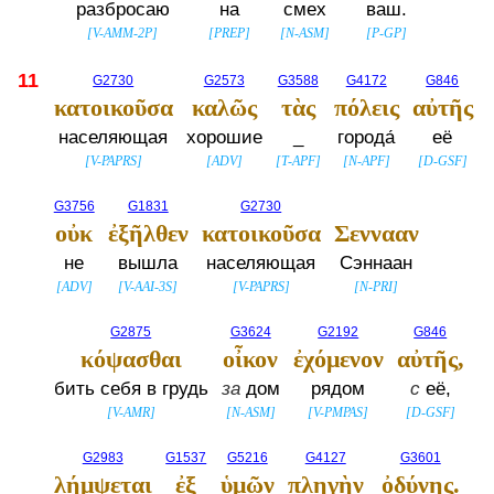
разбросаю
на
смех
ваш.
[
V-AMM-2P
]
[
PREP
]
[
N-ASM
]
[
P-GP
]
11
G2730
G2573
G3588
G4172
G846
κατοικοῦσα
καλῶς
τὰς
πόλεις
αὐτῆς
населяющая
хорошие
_
города́
её
[
V-PAPRS
]
[
ADV
]
[
T-APF
]
[
N-APF
]
[
D-GSF
]
G3756
G1831
G2730
οὐκ
ἐξῆλθεν
κατοικοῦσα
Σεννααν
не
вышла
населяющая
Сэннаан
[
ADV
]
[
V-AAI-3S
]
[
V-PAPRS
]
[
N-PRI
]
G2875
G3624
G2192
G846
κόψασθαι
οἶκον
ἐχόμενον
αὐτῆς,
бить себя в грудь
за
дом
рядом
с
её,
[
V-AMR
]
[
N-ASM
]
[
V-PMPAS
]
[
D-GSF
]
G2983
G1537
G5216
G4127
G3601
λήμψεται
ἐξ
ὑμῶν
πληγὴν
ὀδύνης.