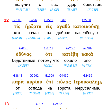
получит
от
вас
удар
бедствия.
[
V-FMI-3S
]
[
PREP
]
[
P-GP
]
[
N-ASF
]
[
N-GSF
]
12
G5100
G756
G1519
G18
G2730
τίς
ἤρξατο
εἰς
ἀγαθὰ
κατοικούσῃ
кто
на́чал
на
доброе
населённую
[
I-NSM
]
[
V-AMI-3S
]
[
PREP
]
[
A-APN
]
[
V-PAPMS
]
G3601
G3754
G2597
G2556
ὀδύνας
ὅτι
κατέβη
κακὰ
бедствиями
потому что
сошло
зло
[
N-APF
]
[
CONJ
]
[
V-AAI-3S
]
[
A-NPN
]
G3844
G2962
G1909
G4439
G2419
παρὰ
κυρίου
ἐπὶ
πύλας
Ιερουσαλημ,
от
Го́спода
на
воро́та
Иерусалима,
[
PREP
]
[
N-GSM
]
[
PREP
]
[
N-APF
]
[
N-PRI
]
13
G716
G2532