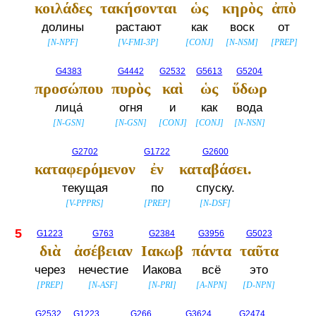
κοιλάδες
τακήσονται
ὡς
κηρὸς
ἀπὸ
долины
растают
как
воск
от
[
N-NPF
]
[
V-FMI-3P
]
[
CONJ
]
[
N-NSM
]
[
PREP
]
G4383
G4442
G2532
G5613
G5204
προσώπου
πυρὸς
καὶ
ὡς
ὕδωρ
лица́
огня
и
как
вода
[
N-GSN
]
[
N-GSN
]
[
CONJ
]
[
CONJ
]
[
N-NSN
]
G2702
G1722
G2600
καταφερόμενον
ἐν
καταβάσει.
текущая
по
спуску.
[
V-PPPRS
]
[
PREP
]
[
N-DSF
]
5
G1223
G763
G2384
G3956
G5023
διὰ
ἀσέβειαν
Ιακωβ
πάντα
ταῦτα
через
нечестие
Иакова
всё
это
[
PREP
]
[
N-ASF
]
[
N-PRI
]
[
A-NPN
]
[
D-NPN
]
G2532
G1223
G266
G3624
G2474