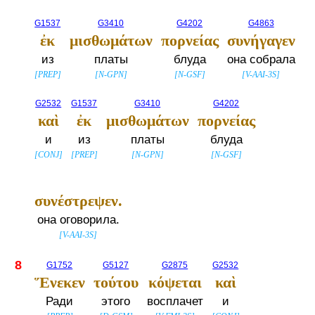
G1537
G3410
G4202
G4863
ἐκ
μισθωμάτων
πορνείας
συνήγαγεν
из
платы
блуда
она собрала
[
PREP
]
[
N-GPN
]
[
N-GSF
]
[
V-AAI-3S
]
G2532
G1537
G3410
G4202
καὶ
ἐκ
μισθωμάτων
πορνείας
и
из
платы
блуда
[
CONJ
]
[
PREP
]
[
N-GPN
]
[
N-GSF
]
συνέστρεψεν.
она оговорила.
[
V-AAI-3S
]
8
G1752
G5127
G2875
G2532
Ἕνεκεν
τούτου
κόψεται
καὶ
Ради
этого
восплачет
и