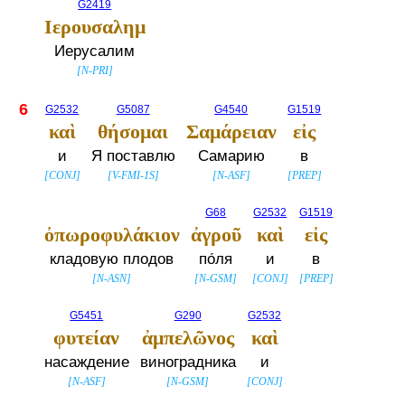
G2419
Ιερουσαλημ
Иерусалим
[
N-PRI
]
6
G2532
G5087
G4540
G1519
καὶ
θήσομαι
Σαμάρειαν
εἰς
и
Я поставлю
Самарию
в
[
CONJ
]
[
V-FMI-1S
]
[
N-ASF
]
[
PREP
]
G68
G2532
G1519
ὀπωροφυλάκιον
ἀγροῦ
καὶ
εἰς
кладовую плодов
по́ля
и
в
[
N-ASN
]
[
N-GSM
]
[
CONJ
]
[
PREP
]
G5451
G290
G2532
φυτείαν
ἀμπελῶνος
καὶ
насаждение
виноградника
и
[
N-ASF
]
[
N-GSM
]
[
CONJ
]