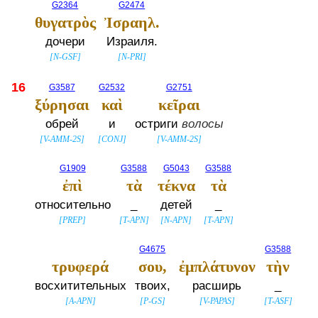
G2364
G2474
θυγατρὸς
Ἰσραηλ.
дочери
Израиля.
[
N-GSF
]
[
N-PRI
]
16
G3587
G2532
G2751
ξύρησαι
καὶ
κεῖραι
обрей
и
остриги
волосы
[
V-AMM-2S
]
[
CONJ
]
[
V-AMM-2S
]
G1909
G3588
G5043
G3588
ἐπὶ
τὰ
τέκνα
τὰ
относительно
_
детей
_
[
PREP
]
[
T-APN
]
[
N-APN
]
[
T-APN
]
G4675
G3588
τρυφερά
σου,
ἐμπλάτυνον
τὴν
восхитительных
твоих,
расширь
_
[
A-APN
]
[
P-GS
]
[
V-PAPAS
]
[
T-ASF
]