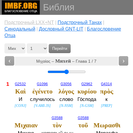
Библия
Подстрочный LXX+NT
|
Подстрочный Танах
|
Cинодальный
|
Дословный GNT-LIT
|
Благословение
Отца
Перейти
‹
›
Михей
Μιχαίας –
– Глава 1 / 7
1
G2532
G1096
G3056
G2962
G4314
Καὶ
ἐγένετο
λόγος
κυρίου
πρὸς
И
случилось
слово
Го́спода
к
[
CONJ
]
[
V-AMI-3S
]
[
N-NSM
]
[
N-GSM
]
[
PREP
]
G3588
G3588
Μιχαιαν
τὸν
τοῦ
Μωρασθι