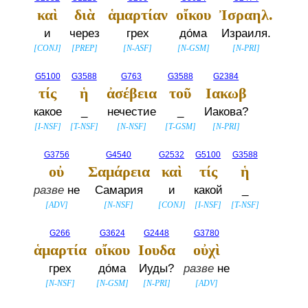
καὶ
διὰ
ἁμαρτίαν
οἴκου
Ἰσραηλ.
и
через
грех
до́ма
Израиля.
[
CONJ
]
[
PREP
]
[
N-ASF
]
[
N-GSM
]
[
N-PRI
]
G5100
G3588
G763
G3588
G2384
τίς
ἡ
ἀσέβεια
τοῦ
Ιακωβ
какое
_
нечестие
_
Иакова?
[
I-NSF
]
[
T-NSF
]
[
N-NSF
]
[
T-GSM
]
[
N-PRI
]
G3756
G4540
G2532
G5100
G3588
οὐ
Σαμάρεια
καὶ
τίς
ἡ
разве
не
Самария
и
какой
_
[
ADV
]
[
N-NSF
]
[
CONJ
]
[
I-NSF
]
[
T-NSF
]
G266
G3624
G2448
G3780
ἁμαρτία
οἴκου
Ιουδα
οὐχὶ
грех
до́ма
Иуды?
разве
не
[
N-NSF
]
[
N-GSM
]
[
N-PRI
]
[
ADV
]