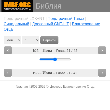
Библия
Подстрочный LXX+NT
|
Подстрочный Танах
|
Cинодальный
|
Дословный GNT-LIT
|
Благословение
Отца
Перейти
‹
›
Иова
Ἰώβ –
– Глава 21 / 42
‹
›
Иова
Ἰώβ –
– Глава 21 / 42
Главная
| 2003-2026 © Церковь Благословение Отца