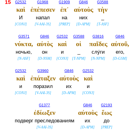
15
G2532
G1968
G1909
G846
G3588
καὶ
ἐπέπεσεν
ἐπ᾽
αὐτοὺς
τὴν
И
напал
на
них
_
[
CONJ
]
[
V-AAI-3S
]
[
PREP
]
[
D-APM
]
[
T-ASF
]
G3571
G846
G2532
G3588
G3816
G846
νύκτα,
αὐτὸς
καὶ
οἱ
παῖδες
αὐτοῦ,
ночью,
он
и
_
слу́ги
его,
[
N-ASF
]
[
D-NSM
]
[
CONJ
]
[
T-NPM
]
[
N-NPM
]
[
D-GSM
]
G2532
G3960
G846
G2532
καὶ
ἐπάταξεν
αὐτοὺς
καὶ
и
поразил
их
и
[
CONJ
]
[
V-AAI-3S
]
[
D-APM
]
[
CONJ
]
G1377
G846
G2193
ἐδίωξεν
αὐτοὺς
ἕως
подверг преследованиям
их
до
[
V-AAI-3S
]
[
D-APM
]
[
PREP
]