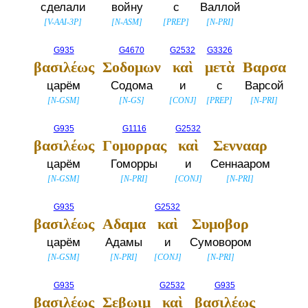
сделали
войну
с
Валлой
[
V-AAI-3P
]
[
N-ASM
]
[
PREP
]
[
N-PRI
]
G935
G4670
G2532
G3326
βασιλέως
Σοδομων
καὶ
μετὰ
Βαρσα
царём
Содома
и
с
Варсой
[
N-GSM
]
[
N-GS
]
[
CONJ
]
[
PREP
]
[
N-PRI
]
G935
G1116
G2532
βασιλέως
Γομορρας
καὶ
Σεννααρ
царём
Гоморры
и
Сеннааром
[
N-GSM
]
[
N-PRI
]
[
CONJ
]
[
N-PRI
]
G935
G2532
βασιλέως
Αδαμα
καὶ
Συμοβορ
царём
Адамы
и
Сумовором
[
N-GSM
]
[
N-PRI
]
[
CONJ
]
[
N-PRI
]
G935
G2532
G935
βασιλέως
Σεβωιμ
καὶ
βασιλέως