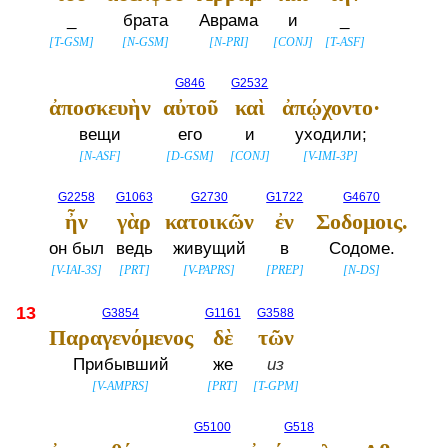
_
брата
Аврама
и
_
[
T-GSM
]
[
N-GSM
]
[
N-PRI
]
[
CONJ
]
[
T-ASF
]
G846
G2532
ἀποσκευὴν
αὐτοῦ
καὶ
ἀπῴχοντο·
вещи
его
и
уходили;
[
N-ASF
]
[
D-GSM
]
[
CONJ
]
[
V-IMI-3P
]
G2258
G1063
G2730
G1722
G4670
ἦν
γὰρ
κατοικῶν
ἐν
Σοδομοις.
он был
ведь
живущий
в
Содоме.
[
V-IAI-3S
]
[
PRT
]
[
V-PAPRS
]
[
PREP
]
[
N-DS
]
13
G3854
G1161
G3588
Παραγενόμενος
δὲ
τῶν
Прибывший
же
из
[
V-AMPRS
]
[
PRT
]
[
T-GPM
]
G5100
G518