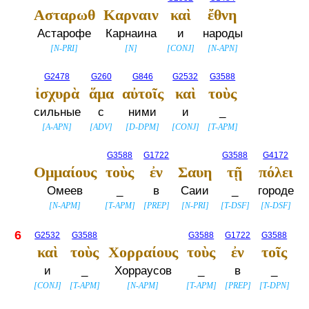
Ασταρωθ
Καρναιν
καὶ
ἔθνη
Астарофе
Карнаина
и
народы
[
N-PRI
]
[
N
]
[
CONJ
]
[
N-APN
]
G2478
G260
G846
G2532
G3588
ἰσχυρὰ
ἅμα
αὐτοῖς
καὶ
τοὺς
сильные
с
ними
и
_
[
A-APN
]
[
ADV
]
[
D-DPM
]
[
CONJ
]
[
T-APM
]
G3588
G1722
G3588
G4172
Ομμαίους
τοὺς
ἐν
Σαυη
τῇ
πόλει
Омеев
_
в
Саии
_
городе
[
N-APM
]
[
T-APM
]
[
PREP
]
[
N-PRI
]
[
T-DSF
]
[
N-DSF
]
6
G2532
G3588
G3588
G1722
G3588
καὶ
τοὺς
Χορραίους
τοὺς
ἐν
τοῖς
и
_
Хорраусов
_
в
_
[
CONJ
]
[
T-APM
]
[
N-APM
]
[
T-APM
]
[
PREP
]
[
T-DPN
]