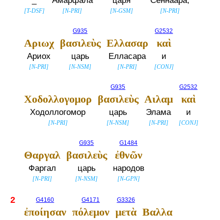
_
Амарфала
царя
Сеннаара,
[
T-DSF
]
[
N-PRI
]
[
N-GSM
]
[
N-PRI
]
G935
G2532
Αριωχ
βασιλεὺς
Ελλασαρ
καὶ
Ариох
царь
Елласара
и
[
N-PRI
]
[
N-NSM
]
[
N-PRI
]
[
CONJ
]
G935
G2532
Χοδολλογομορ
βασιλεὺς
Αιλαμ
καὶ
Ходоллогомор
царь
Элама
и
[
N-PRI
]
[
N-NSM
]
[
N-PRI
]
[
CONJ
]
G935
G1484
Θαργαλ
βασιλεὺς
ἐθνῶν
Фаргал
царь
народов
[
N-PRI
]
[
N-NSM
]
[
N-GPN
]
2
G4160
G4171
G3326
ἐποίησαν
πόλεμον
μετὰ
Βαλλα