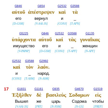
G846
G654
G2532
G3588
αὐτοῦ
ἀπέστρεψεν
καὶ
τὰ
его
вернул
и
_
[
D-GSM
]
[
V-AAI-3S
]
[
CONJ
]
[
T-APN
]
G5225
G846
G2532
G3588
G1135
ὑπάρχοντα
αὐτοῦ
καὶ
τὰς
γυναῖκας
имущество
его
и
_
женщин
[
V-PAPAP
]
[
D-GSM
]
[
CONJ
]
[
T-APF
]
[
N-APF
]
G2532
G3588
G2992
καὶ
τὸν
λαόν.
и
_
народ.
[
CONJ
]
[
T-ASM
]
[
N-ASM
]
17
G1831
G1161
G935
G4670
G1519
Ἐξῆλθεν
δὲ
βασιλεὺς
Σοδομων
εἰς
Вышел
же
царь
Содома
чтобы
[
V-AAI-3S
]
[
PRT
]
[
N-NSM
]
[
N-GS
]
[
PREP
]