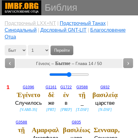
Библия
Подстрочный LXX+NT
|
Подстрочный Танах
|
Cинодальный
|
Дословный GNT-LIT
|
Благословение
Отца
Перейти
‹
›
Бытие
Γένεσις –
– Глава 14 / 50
1
G1096
G1161
G1722
G3588
G932
Ἐγένετο
δὲ
ἐν
τῇ
βασιλείᾳ
Случилось
же
в
_
царстве
[
V-AMI-3S
]
[
PRT
]
[
PREP
]
[
T-DSF
]
[
N-DSF
]
G3588
G935
τῇ
Αμαρφαλ
βασιλέως
Σεννααρ,