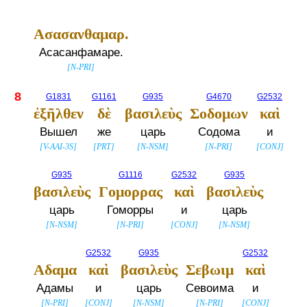
Ασασανθαμαρ.
Асасанфамаре.
[
N-PRI
]
8
G1831
G1161
G935
G4670
G2532
ἐξῆλθεν
δὲ
βασιλεὺς
Σοδομων
καὶ
Вышел
же
царь
Содома
и
[
V-AAI-3S
]
[
PRT
]
[
N-NSM
]
[
N-PRI
]
[
CONJ
]
G935
G1116
G2532
G935
βασιλεὺς
Γομορρας
καὶ
βασιλεὺς
царь
Гоморры
и
царь
[
N-NSM
]
[
N-PRI
]
[
CONJ
]
[
N-NSM
]
G2532
G935
G2532
Αδαμα
καὶ
βασιλεὺς
Σεβωιμ
καὶ
Адамы
и
царь
Севоима
и
[
N-PRI
]
[
CONJ
]
[
N-NSM
]
[
N-PRI
]
[
CONJ
]