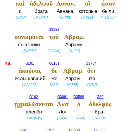
καὶ
ἀδελφοῦ
Αυναν,
οἳ
ἦσαν
и
брата
Авнана,
которые
были
[
CONJ
]
[
N-GSM
]
[
N-PRI
]
[
R-NPM
]
[
V-IAI-3P
]
G3588
συνωμόται
τοῦ
Αβραμ.
союзники
_
Авраму.
[
N-NPM
]
[
T-GSM
]
[
N-PRI
]
14
G191
G1161
G3754
ἀκούσας
δὲ
Αβραμ
ὅτι
Услышавший
же
Аврам
что
[
V-AAPRS
]
[
PRT
]
[
N-PRI
]
[
CONJ
]
G162
G3091
G3588
G80
ᾐχμαλώτευται
Λωτ
ὁ
ἀδελφὸς
пленён
Лот
_
брат
[
V-RMI-3S
]
[
N-PRI
]
[
T-NSM
]
[
N-NSM
]
G846
G705
G3588
G2398