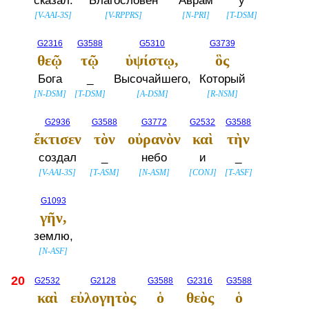
сказал:
Благословен
Аврам
у
[
V-AAI-3S
]
[
V-RPPRS
]
[
N-PRI
]
[
T-DSM
]
G2316
G3588
G5310
G3739
θεῷ
τῷ
ὑψίστῳ,
ὃς
Бога
_
Высочайшего,
Который
[
N-DSM
]
[
T-DSM
]
[
A-DSM
]
[
R-NSM
]
G2936
G3588
G3772
G2532
G3588
ἔκτισεν
τὸν
οὐρανὸν
καὶ
τὴν
создал
_
небо
и
_
[
V-AAI-3S
]
[
T-ASM
]
[
N-ASM
]
[
CONJ
]
[
T-ASF
]
G1093
γῆν,
землю,
[
N-ASF
]
20
G2532
G2128
G3588
G2316
G3588
καὶ
εὐλογητὸς
ὁ
θεὸς
ὁ