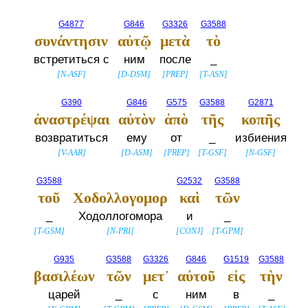
G4877
G846
G3326
G3588
συνάντησιν
αὐτῷ
μετὰ
τὸ
встретиться с
ним
после
_
[
N-ASF
]
[
D-DSM
]
[
PREP
]
[
T-ASN
]
G390
G846
G575
G3588
G2871
ἀναστρέψαι
αὐτὸν
ἀπὸ
τῆς
κοπῆς
возвратиться
ему
от
_
избиения
[
V-AAR
]
[
D-ASM
]
[
PREP
]
[
T-GSF
]
[
N-GSF
]
G3588
G2532
G3588
τοῦ
Χοδολλογομορ
καὶ
τῶν
_
Ходоллогомора
и
_
[
T-GSM
]
[
N-PRI
]
[
CONJ
]
[
T-GPM
]
G935
G3588
G3326
G846
G1519
G3588
βασιλέων
τῶν
μετ᾽
αὐτοῦ
εἰς
τὴν
царей
_
с
ним
в
_