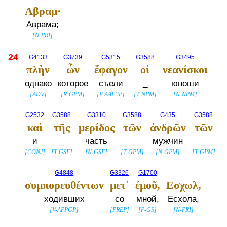
Αβραμ·
Аврама;
[
N-PRI
]
24
G4133
G3739
G5315
G3588
G3495
πλὴν
ὧν
ἔφαγον
οἱ
νεανίσκοι
однако
которое
съели
_
юноши
[
ADV
]
[
R-GPM
]
[
V-AAI-3P
]
[
T-NPM
]
[
N-NPM
]
G2532
G3588
G3310
G3588
G435
G3588
καὶ
τῆς
μερίδος
τῶν
ἀνδρῶν
τῶν
и
_
часть
_
мужчин
_
[
CONJ
]
[
T-GSF
]
[
N-GSF
]
[
T-GPM
]
[
N-GPM
]
[
T-GPM
]
G4848
G3326
G1700
συμπορευθέντων
μετ᾽
ἐμοῦ,
Εσχωλ,
ходивших
со
мной,
Есхола,
[
V-APPGP
]
[
PREP
]
[
P-GS
]
[
N-PRI
]