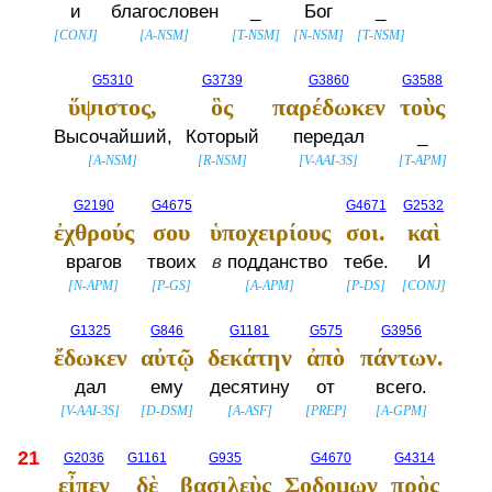
и
благословен
_
Бог
_
[
CONJ
]
[
A-NSM
]
[
T-NSM
]
[
N-NSM
]
[
T-NSM
]
G5310
G3739
G3860
G3588
ὕψιστος,
ὃς
παρέδωκεν
τοὺς
Высочайший,
Который
передал
_
[
A-NSM
]
[
R-NSM
]
[
V-AAI-3S
]
[
T-APM
]
G2190
G4675
G4671
G2532
ἐχθρούς
σου
ὑποχειρίους
σοι.
καὶ
врагов
твоих
в
подданство
тебе.
И
[
N-APM
]
[
P-GS
]
[
A-APM
]
[
P-DS
]
[
CONJ
]
G1325
G846
G1181
G575
G3956
ἔδωκεν
αὐτῷ
δεκάτην
ἀπὸ
πάντων.
дал
ему
десятину
от
всего.
[
V-AAI-3S
]
[
D-DSM
]
[
A-ASF
]
[
PREP
]
[
A-GPM
]
21
G2036
G1161
G935
G4670
G4314
εἶπεν
δὲ
βασιλεὺς
Σοδομων
πρὸς