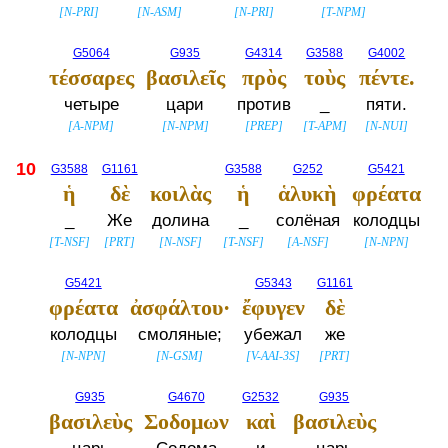
[
N-PRI
]
[
N-ASM
]
[
N-PRI
]
[
T-NPM
]
G5064
G935
G4314
G3588
G4002
τέσσαρες
βασιλεῖς
πρὸς
τοὺς
πέντε.
четыре
цари
против
_
пяти.
[
A-NPM
]
[
N-NPM
]
[
PREP
]
[
T-APM
]
[
N-NUI
]
10
G3588
G1161
G3588
G252
G5421
ἡ
δὲ
κοιλὰς
ἡ
ἁλυκὴ
φρέατα
_
Же
долина
_
солёная
колодцы
[
T-NSF
]
[
PRT
]
[
N-NSF
]
[
T-NSF
]
[
A-NSF
]
[
N-NPN
]
G5421
G5343
G1161
φρέατα
ἀσφάλτου·
ἔφυγεν
δὲ
колодцы
смоляные;
убежал
же
[
N-NPN
]
[
N-GSM
]
[
V-AAI-3S
]
[
PRT
]
G935
G4670
G2532
G935
βασιλεὺς
Σοδομων
καὶ
βασιλεὺς