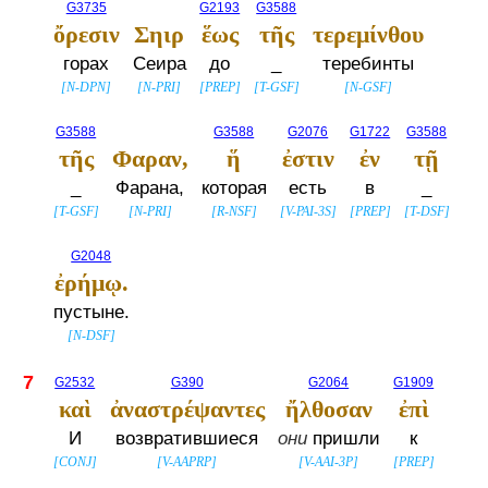
G3735
G2193
G3588
ὄρεσιν
Σηιρ
ἕως
τῆς
τερεμίνθου
горах
Сеира
до
_
теребинты
[
N-DPN
]
[
N-PRI
]
[
PREP
]
[
T-GSF
]
[
N-GSF
]
G3588
G3588
G2076
G1722
G3588
τῆς
Φαραν,
ἥ
ἐστιν
ἐν
τῇ
_
Фарана,
которая
есть
в
_
[
T-GSF
]
[
N-PRI
]
[
R-NSF
]
[
V-PAI-3S
]
[
PREP
]
[
T-DSF
]
G2048
ἐρήμῳ.
пустыне.
[
N-DSF
]
7
G2532
G390
G2064
G1909
καὶ
ἀναστρέψαντες
ἤλθοσαν
ἐπὶ
И
возвратившиеся
они
пришли
к
[
CONJ
]
[
V-AAPRP
]
[
V-AAI-3P
]
[
PREP
]