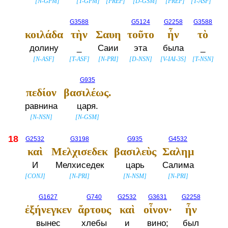
[
N-GPM
]
[
T-GPM
]
[
PREP
]
[
D-GSM
]
[
PREP
]
[
T-ASF
]
G3588
G5124
G2258
G3588
κοιλάδα
τὴν
Σαυη
τοῦτο
ἦν
τὸ
долину
_
Саии
эта
была
_
[
N-ASF
]
[
T-ASF
]
[
N-PRI
]
[
D-NSN
]
[
V-IAI-3S
]
[
T-NSN
]
G935
πεδίον
βασιλέως.
равнина
царя.
[
N-NSN
]
[
N-GSM
]
18
G2532
G3198
G935
G4532
καὶ
Μελχισεδεκ
βασιλεὺς
Σαλημ
И
Мелхиседек
царь
Салима
[
CONJ
]
[
N-PRI
]
[
N-NSM
]
[
N-PRI
]
G1627
G740
G2532
G3631
G2258
ἐξήνεγκεν
ἄρτους
καὶ
οἶνον·
ἦν
вынес
хлебы
и
вино;
был