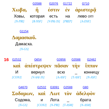
G3588
G2076
G1722
G710
Χωβα,
ἥ
ἐστιν
ἐν
ἀριστερᾷ
Ховы,
которая
есть
на
лево
от
[
N-PRI
]
[
R-NSF
]
[
V-PAI-3S
]
[
PREP
]
[
A-DSF
]
G1154
Δαμασκοῦ.
Дамаска.
[
N-GS
]
16
G2532
G654
G3956
G3588
G2462
καὶ
ἀπέστρεψεν
πᾶσαν
τὴν
ἵππον
И
вернул
всю
_
конницу
[
CONJ
]
[
V-AAI-3S
]
[
A-ASF
]
[
T-ASF
]
[
N-ASF
]
G4670
G2532
G3091
G3588
G80
Σοδομων,
καὶ
Λωτ
τὸν
ἀδελφὸν
Содома,
и
Лота
_
брата
[
N-GS
]
[
CONJ
]
[
N-PRI
]
[
T-ASM
]
[
N-ASM
]