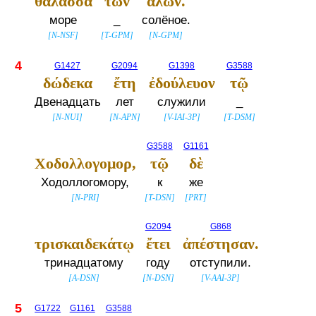
θάλασσα
τῶν
ἁλῶν.
море
_
солёное.
[
N-NSF
]
[
T-GPM
]
[
N-GPM
]
4
G1427
G2094
G1398
G3588
δώδεκα
ἔτη
ἐδούλευον
τῷ
Двенадцать
лет
служили
_
[
N-NUI
]
[
N-APN
]
[
V-IAI-3P
]
[
T-DSM
]
G3588
G1161
Χοδολλογομορ,
τῷ
δὲ
Ходоллогомору,
к
же
[
N-PRI
]
[
T-DSN
]
[
PRT
]
G2094
G868
τρισκαιδεκάτῳ
ἔτει
ἀπέστησαν.
тринадцатому
году
отступили.
[
A-DSN
]
[
N-DSN
]
[
V-AAI-3P
]
5
G1722
G1161
G3588