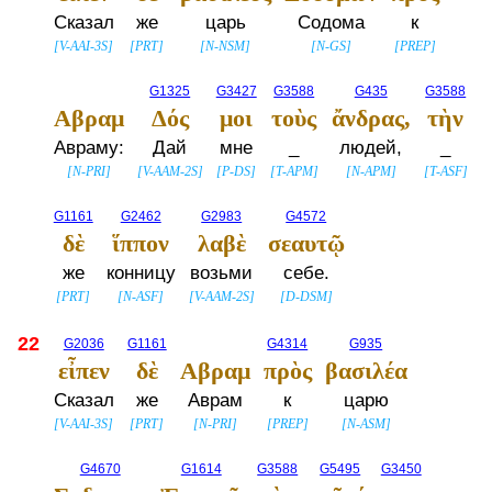
Сказал
же
царь
Содома
к
[
V-AAI-3S
]
[
PRT
]
[
N-NSM
]
[
N-GS
]
[
PREP
]
G1325
G3427
G3588
G435
G3588
Αβραμ
Δός
μοι
τοὺς
ἄνδρας,
τὴν
Авраму:
Дай
мне
_
людей,
_
[
N-PRI
]
[
V-AAM-2S
]
[
P-DS
]
[
T-APM
]
[
N-APM
]
[
T-ASF
]
G1161
G2462
G2983
G4572
δὲ
ἵππον
λαβὲ
σεαυτῷ
же
конницу
возьми
себе.
[
PRT
]
[
N-ASF
]
[
V-AAM-2S
]
[
D-DSM
]
22
G2036
G1161
G4314
G935
εἶπεν
δὲ
Αβραμ
πρὸς
βασιλέα
Сказал
же
Аврам
к
царю
[
V-AAI-3S
]
[
PRT
]
[
N-PRI
]
[
PREP
]
[
N-ASM
]
G4670
G1614
G3588
G5495
G3450