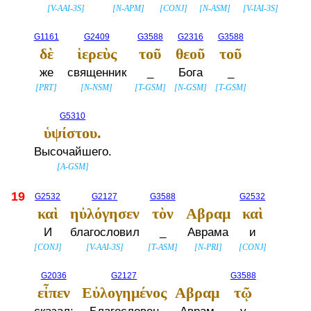
[
V-AAI-3S
]
[
N-APM
]
[
CONJ
]
[
N-ASM
]
[
V-IAI-3S
]
G1161
G2409
G3588
G2316
G3588
δὲ
ἱερεὺς
τοῦ
θεοῦ
τοῦ
же
священник
_
Бога
_
[
PRT
]
[
N-NSM
]
[
T-GSM
]
[
N-GSM
]
[
T-GSM
]
G5310
ὑψίστου.
Высочайшего.
[
A-GSM
]
19
G2532
G2127
G3588
G2532
καὶ
ηὐλόγησεν
τὸν
Αβραμ
καὶ
И
благословил
_
Аврама
и
[
CONJ
]
[
V-AAI-3S
]
[
T-ASM
]
[
N-PRI
]
[
CONJ
]
G2036
G2127
G3588
εἶπεν
Εὐλογημένος
Αβραμ
τῷ