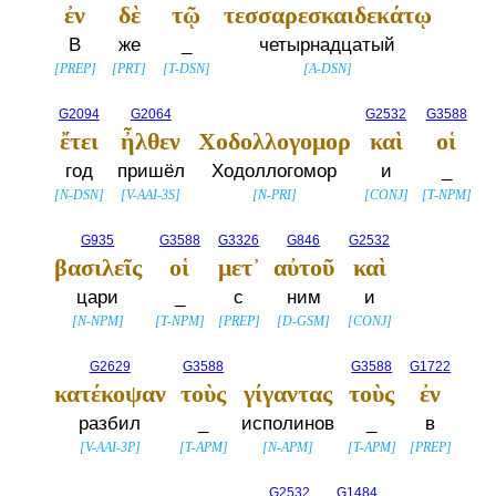
ἐν
δὲ
τῷ
τεσσαρεσκαιδεκάτῳ
В
же
_
четырнадцатый
[
PREP
]
[
PRT
]
[
T-DSN
]
[
A-DSN
]
G2094
G2064
G2532
G3588
ἔτει
ἦλθεν
Χοδολλογομορ
καὶ
οἱ
год
пришёл
Ходоллогомор
и
_
[
N-DSN
]
[
V-AAI-3S
]
[
N-PRI
]
[
CONJ
]
[
T-NPM
]
G935
G3588
G3326
G846
G2532
βασιλεῖς
οἱ
μετ᾽
αὐτοῦ
καὶ
цари
_
с
ним
и
[
N-NPM
]
[
T-NPM
]
[
PREP
]
[
D-GSM
]
[
CONJ
]
G2629
G3588
G3588
G1722
κατέκοψαν
τοὺς
γίγαντας
τοὺς
ἐν
разбил
_
исполинов
_
в
[
V-AAI-3P
]
[
T-APM
]
[
N-APM
]
[
T-APM
]
[
PREP
]
G2532
G1484