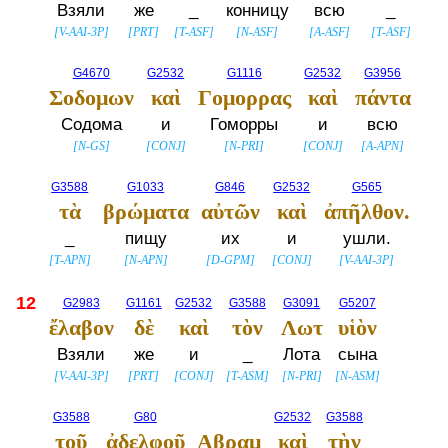
Взяли
же
_
конницу
всю
_
[
V-AAI-3P
]
[
PRT
]
[
T-ASF
]
[
N-ASF
]
[
A-ASF
]
[
T-ASF
]
G4670
G2532
G1116
G2532
G3956
Σοδομων
καὶ
Γομορρας
καὶ
πάντα
Содома
и
Гоморры
и
всю
[
N-GS
]
[
CONJ
]
[
N-PRI
]
[
CONJ
]
[
A-APN
]
G3588
G1033
G846
G2532
G565
τὰ
βρώματα
αὐτῶν
καὶ
ἀπῆλθον.
_
пищу
их
и
ушли.
[
T-APN
]
[
N-APN
]
[
D-GPM
]
[
CONJ
]
[
V-AAI-3P
]
12
G2983
G1161
G2532
G3588
G3091
G5207
ἔλαβον
δὲ
καὶ
τὸν
Λωτ
υἱὸν
Взяли
же
и
_
Лота
сына
[
V-AAI-3P
]
[
PRT
]
[
CONJ
]
[
T-ASM
]
[
N-PRI
]
[
N-ASM
]
G3588
G80
G2532
G3588
τοῦ
ἀδελφοῦ
Αβραμ
καὶ
τὴν