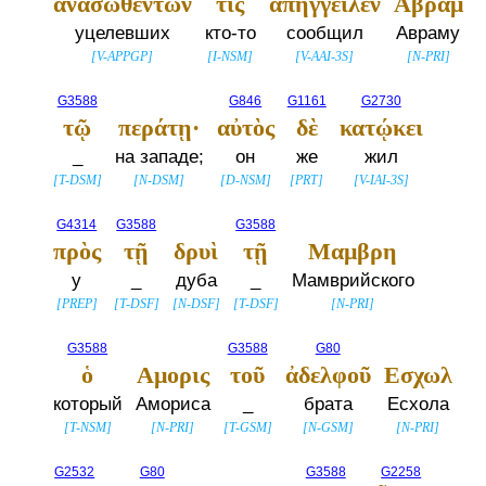
ἀνασωθέντων
τις
ἀπήγγειλεν
Αβραμ
уцелевших
кто-то
сообщил
Авраму
[
V-APPGP
]
[
I-NSM
]
[
V-AAI-3S
]
[
N-PRI
]
G3588
G846
G1161
G2730
τῷ
περάτῃ·
αὐτὸς
δὲ
κατῴκει
_
на западе;
он
же
жил
[
T-DSM
]
[
N-DSM
]
[
D-NSM
]
[
PRT
]
[
V-IAI-3S
]
G4314
G3588
G3588
πρὸς
τῇ
δρυὶ
τῇ
Μαμβρη
у
_
дуба
_
Мамврийского
[
PREP
]
[
T-DSF
]
[
N-DSF
]
[
T-DSF
]
[
N-PRI
]
G3588
G3588
G80
ὁ
Αμορις
τοῦ
ἀδελφοῦ
Εσχωλ
который
Амориса
_
брата
Есхола
[
T-NSM
]
[
N-PRI
]
[
T-GSM
]
[
N-GSM
]
[
N-PRI
]
G2532
G80
G3588
G2258