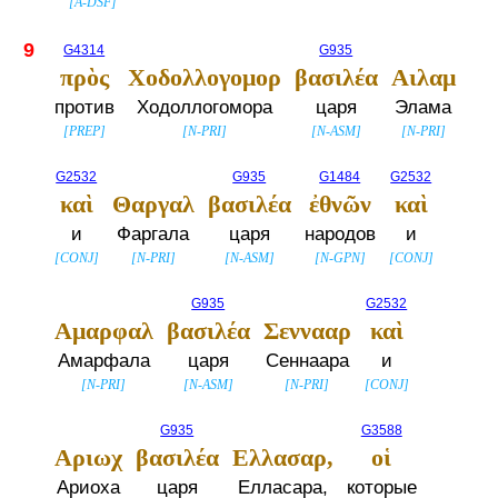
[
A-DSF
]
9
G4314
G935
πρὸς
Χοδολλογομορ
βασιλέα
Αιλαμ
против
Ходоллогомора
царя
Элама
[
PREP
]
[
N-PRI
]
[
N-ASM
]
[
N-PRI
]
G2532
G935
G1484
G2532
καὶ
Θαργαλ
βασιλέα
ἐθνῶν
καὶ
и
Фаргала
царя
народов
и
[
CONJ
]
[
N-PRI
]
[
N-ASM
]
[
N-GPN
]
[
CONJ
]
G935
G2532
Αμαρφαλ
βασιλέα
Σεννααρ
καὶ
Амарфала
царя
Сеннаара
и
[
N-PRI
]
[
N-ASM
]
[
N-PRI
]
[
CONJ
]
G935
G3588
Αριωχ
βασιλέα
Ελλασαρ,
οἱ
Ариоха
царя
Елласара,
которые