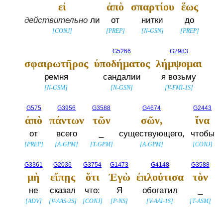
εἰ
ἀπὸ
σπαρτίου
ἕως
действительно
ли
от
нитки
до
[
CONJ
]
[
PREP
]
[
N-GSN
]
[
PREP
]
G5266
G2983
σφαιρωτῆρος
ὑποδήματος
λήμψομαι
ремня
сандалии
я возьму
[
N-GSM
]
[
N-GSN
]
[
V-FMI-1S
]
G575
G3956
G3588
G4674
G2443
ἀπὸ
πάντων
τῶν
σῶν,
ἵνα
от
всего
_
существующего,
чтобы
[
PREP
]
[
A-GPM
]
[
T-GPM
]
[
A-GPM
]
[
CONJ
]
G3361
G2036
G3754
G1473
G4148
G3588
μὴ
εἴπῃς
ὅτι
Ἐγὼ
ἐπλούτισα
τὸν
не
сказал
что:
Я
обогатил
_
[
ADV
]
[
V-AAS-2S
]
[
CONJ
]
[
P-NS
]
[
V-AAI-1S
]
[
T-ASM
]