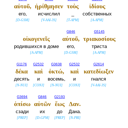
αὐτοῦ,
ἠρίθμησεν
τοὺς
ἰδίους
его,
исчислил
_
собственных
[
D-GSM
]
[
V-AAI-3S
]
[
T-APM
]
[
A-APM
]
G846
G5145
οἰκογενεῖς
αὐτοῦ,
τριακοσίους
родившихся в доме
его,
триста
[
A-APM
]
[
D-GSM
]
[
A-APM
]
G1176
G2532
G3638
G2532
G2614
δέκα
καὶ
ὀκτώ,
καὶ
κατεδίωξεν
десять
и
восемь,
и
гнался
[
N-NUI
]
[
CONJ
]
[
N-NUI
]
[
CONJ
]
[
V-AAI-3S
]
G3694
G846
G2193
ὀπίσω
αὐτῶν
ἕως
Δαν.
сзади
их
до
Дана.
[
PREP
]
[
D-GPM
]
[
PREP
]
[
N-PRI
]