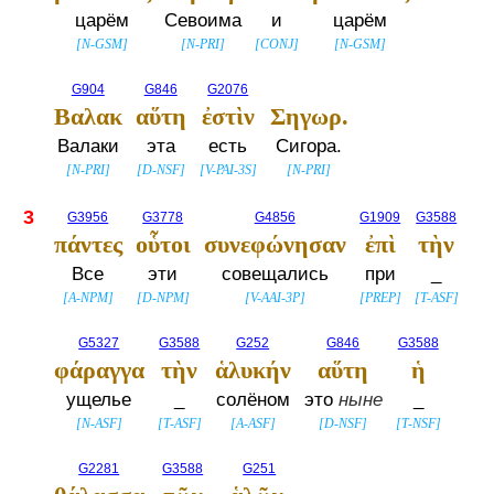
царём
Севоима
и
царём
[
N-GSM
]
[
N-PRI
]
[
CONJ
]
[
N-GSM
]
G904
G846
G2076
Βαλακ
αὕτη
ἐστὶν
Σηγωρ.
Валаки
эта
есть
Сигора.
[
N-PRI
]
[
D-NSF
]
[
V-PAI-3S
]
[
N-PRI
]
3
G3956
G3778
G4856
G1909
G3588
πάντες
οὗτοι
συνεφώνησαν
ἐπὶ
τὴν
Все
эти
совещались
при
_
[
A-NPM
]
[
D-NPM
]
[
V-AAI-3P
]
[
PREP
]
[
T-ASF
]
G5327
G3588
G252
G846
G3588
φάραγγα
τὴν
ἁλυκήν
αὕτη
ἡ
ущелье
_
солёном
это
ныне
_
[
N-ASF
]
[
T-ASF
]
[
A-ASF
]
[
D-NSF
]
[
T-NSF
]
G2281
G3588
G251