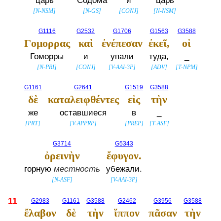
царь
Содома
и
царь
[
N-NSM
]
[
N-GS
]
[
CONJ
]
[
N-NSM
]
G1116
G2532
G1706
G1563
G3588
Γομορρας
καὶ
ἐνέπεσαν
ἐκεῖ,
οἱ
Гоморры
и
упали
туда,
_
[
N-PRI
]
[
CONJ
]
[
V-AAI-3P
]
[
ADV
]
[
T-NPM
]
G1161
G2641
G1519
G3588
δὲ
καταλειφθέντες
εἰς
τὴν
же
оставшиеся
в
_
[
PRT
]
[
V-APPRP
]
[
PREP
]
[
T-ASF
]
G3714
G5343
ὀρεινὴν
ἔφυγον.
горную
местность
убежали.
[
N-ASF
]
[
V-AAI-3P
]
11
G2983
G1161
G3588
G2462
G3956
G3588
ἔλαβον
δὲ
τὴν
ἵππον
πᾶσαν
τὴν