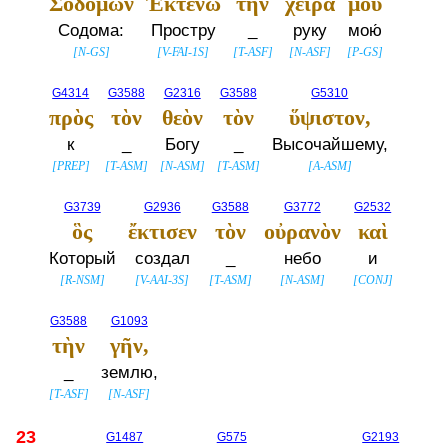
Σοδομων
Ἐκτενῶ
τὴν
χεῖρά
μου
Содома:
Простру
_
руку
мою́
[
N-GS
]
[
V-FAI-1S
]
[
T-ASF
]
[
N-ASF
]
[
P-GS
]
G4314
G3588
G2316
G3588
G5310
πρὸς
τὸν
θεὸν
τὸν
ὕψιστον,
к
_
Богу
_
Высочайшему,
[
PREP
]
[
T-ASM
]
[
N-ASM
]
[
T-ASM
]
[
A-ASM
]
G3739
G2936
G3588
G3772
G2532
ὃς
ἔκτισεν
τὸν
οὐρανὸν
καὶ
Который
создал
_
небо
и
[
R-NSM
]
[
V-AAI-3S
]
[
T-ASM
]
[
N-ASM
]
[
CONJ
]
G3588
G1093
τὴν
γῆν,
_
землю,
[
T-ASF
]
[
N-ASF
]
23
G1487
G575
G2193