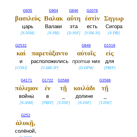
G935
G904
G846
G2076
βασιλεὺς
Βαλακ
αὕτη
ἐστὶν
Σηγωρ
царь
Валаки
эта
есть
Сигора
[
N-NSM
]
[
N-PRI
]
[
D-NSF
]
[
V-PAI-3S
]
[
N-PRI
]
G2532
G846
G1519
καὶ
παρετάξαντο
αὐτοῖς
εἰς
и
расположились
против
них
для
[
CONJ
]
[
V-AMI-3P
]
[
D-DPM
]
[
PREP
]
G4171
G1722
G3588
G3588
πόλεμον
ἐν
τῇ
κοιλάδι
τῇ
войны́
в
_
долине
_
[
N-ASM
]
[
PREP
]
[
T-DSF
]
[
N-DSF
]
[
T-DSF
]
G252
ἁλυκῇ,
солёной,