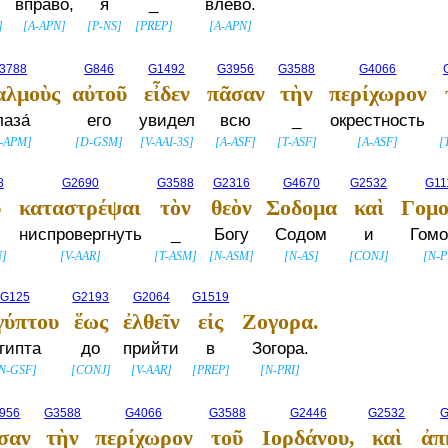
вправо,
я
_
влево.
]
[
A-APN
]
[
P-NS
]
[
PREP
]
[
A-APN
]
3788
G846
G1492
G3956
G3588
G4066
αλμοὺς
αὐτοῦ
εἶδεν
πᾶσαν
τὴν
περίχωρον
лаза́
его
увидел
всю
_
окрестность
-APM
]
[
D-GSM
]
[
V-AAI-3S
]
[
A-ASF
]
[
T-ASF
]
[
A-ASF
]
[
8
G2690
G3588
G2316
G4670
G2532
G11
ῦ
καταστρέψαι
τὸν
θεὸν
Σοδομα
καὶ
Γομ
ниспровергнуть
_
Богу
Содом
и
Гомо
N
]
[
V-AAR
]
[
T-ASM
]
[
N-ASM
]
[
N-AS
]
[
CONJ
]
[
N-P
G125
G2193
G2064
G1519
γύπτου
ἕως
ἐλθεῖν
εἰς
Ζογορα.
гипта
до
прийти
в
Зогора.
N-GSF
]
[
CONJ
]
[
V-AAR
]
[
PREP
]
[
N-PRI
]
956
G3588
G4066
G3588
G2446
G2532
G
σαν
τὴν
περίχωρον
τοῦ
Ιορδάνου,
καὶ
ἀπ