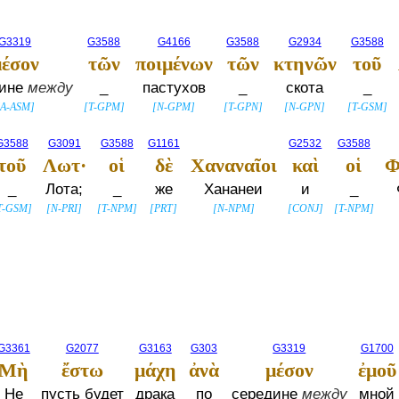
G3319
G3588
G4166
G3588
G2934
G3588
μέσον
τῶν
ποιμένων
τῶν
κτηνῶν
τοῦ
дине
между
_
пастухов
_
скота
_
A-ASM
]
[
T-GPM
]
[
N-GPM
]
[
T-GPN
]
[
N-GPN
]
[
T-GSM
]
G3588
G3091
G3588
G1161
G2532
G3588
τοῦ
Λωτ·
οἱ
δὲ
Χαναναῖοι
καὶ
οἱ
Φ
_
Лота;
_
же
Хананеи
и
_
T-GSM
]
[
N-PRI
]
[
T-NPM
]
[
PRT
]
[
N-NPM
]
[
CONJ
]
[
T-NPM
]
G3361
G2077
G3163
G303
G3319
G1700
Μὴ
ἔστω
μάχη
ἀνὰ
μέσον
ἐμοῦ
Не
пусть будет
драка
по
середине
между
мной