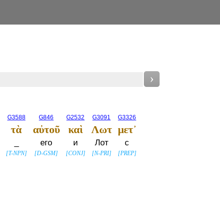
›
G3588
G846
G2532
G3091
G3326
τὰ
αὐτοῦ
καὶ
Λωτ
μετ᾽
_
его
и
Лот
с
[
T-NPN
]
[
D-GSM
]
[
CONJ
]
[
N-PRI
]
[
PREP
]