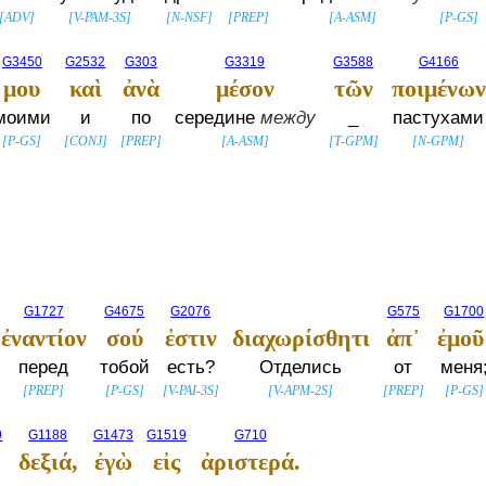
[
ADV
]
[
V-PAM-3S
]
[
N-NSF
]
[
PREP
]
[
A-ASM
]
[
P-GS
]
G3450
G2532
G303
G3319
G3588
G4166
μου
καὶ
ἀνὰ
μέσον
τῶν
ποιμένων
моими
и
по
середине
между
_
пастухами
[
P-GS
]
[
CONJ
]
[
PREP
]
[
A-ASM
]
[
T-GPM
]
[
N-GPM
]
G1727
G4675
G2076
G575
G1700
ἐναντίον
σού
ἐστιν
διαχωρίσθητι
ἀπ᾽
ἐμοῦ
перед
тобой
есть?
Отделись
от
меня
[
PREP
]
[
P-GS
]
[
V-PAI-3S
]
[
V-APM-2S
]
[
PREP
]
[
P-GS
]
9
G1188
G1473
G1519
G710
δεξιά,
ἐγὼ
εἰς
ἀριστερά.