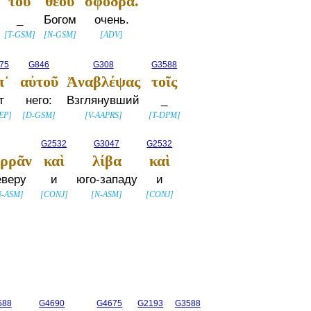
τοῦ
θεοῦ
σφόδρα.
_
Богом
очень.
[
T-GSM
]
[
N-GSM
]
[
ADV
]
75
G846
G308
G3588
π᾽
αὐτοῦ
Ἀναβλέψας
τοῖς
т
него:
Взглянувший
_
EP
]
[
D-GSM
]
[
V-AAPRS
]
[
T-DPM
]
G2532
G3047
G2532
ρρᾶν
καὶ
λίβα
καὶ
еверу
и
юго-западу
и
N-ASM
]
[
CONJ
]
[
N-ASM
]
[
CONJ
]
588
G4690
G4675
G2193
G3588