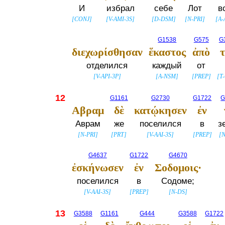
И
избрал
себе
Лот
в
[
CONJ
]
[
V-AMI-3S
]
[
D-DSM
]
[
N-PRI
]
[
A-
G1538
G575
G
διεχωρίσθησαν
ἕκαστος
ἀπὸ
отделился
каждый
от
[
V-API-3P
]
[
A-NSM
]
[
PREP
]
[
T
12
G1161
G2730
G1722
G
Αβραμ
δὲ
κατῴκησεν
ἐν
Аврам
же
поселился
в
з
[
N-PRI
]
[
PRT
]
[
V-AAI-3S
]
[
PREP
]
[
N
G4637
G1722
G4670
ἐσκήνωσεν
ἐν
Σοδομοις·
поселился
в
Содоме;
[
V-AAI-3S
]
[
PREP
]
[
N-DS
]
13
G3588
G1161
G444
G3588
G1722