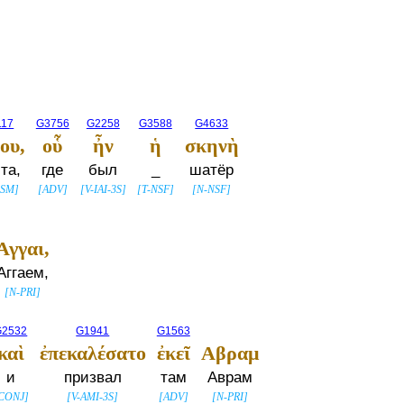
117
G3756
G2258
G3588
G4633
ου,
οὗ
ἦν
ἡ
σκηνὴ
ста,
где
был
_
шатёр
GSM
]
[
ADV
]
[
V-IAI-3S
]
[
T-NSF
]
[
N-NSF
]
Αγγαι,
Аггаем,
[
N-PRI
]
G2532
G1941
G1563
καὶ
ἐπεκαλέσατο
ἐκεῖ
Αβραμ
и
призвал
там
Аврам
CONJ
]
[
V-AMI-3S
]
[
ADV
]
[
N-PRI
]