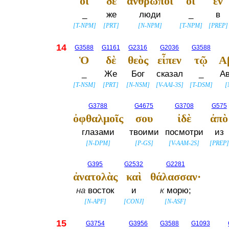
οἱ
δὲ
ἄνθρωποι
οἱ
ἐν
_
же
люди
_
в
[
T-NPM
]
[
PRT
]
[
N-NPM
]
[
T-NPM
]
[
PREP
]
14
G3588
G1161
G2316
G2036
G3588
Ὁ
δὲ
θεὸς
εἶπεν
τῷ
Α
_
Же
Бог
сказал
_
А
[
T-NSM
]
[
PRT
]
[
N-NSM
]
[
V-AAI-3S
]
[
T-DSM
]
[
G3788
G4675
G3708
G575
ὀφθαλμοῖς
σου
ἰδὲ
ἀπὸ
глазами
твоими
посмотри
из
[
N-DPM
]
[
P-GS
]
[
V-AAM-2S
]
[
PREP
]
G395
G2532
G2281
ἀνατολὰς
καὶ
θάλασσαν·
на
восток
и
к
морю;
[
N-APF
]
[
CONJ
]
[
N-ASF
]
15
G3754
G3956
G3588
G1093