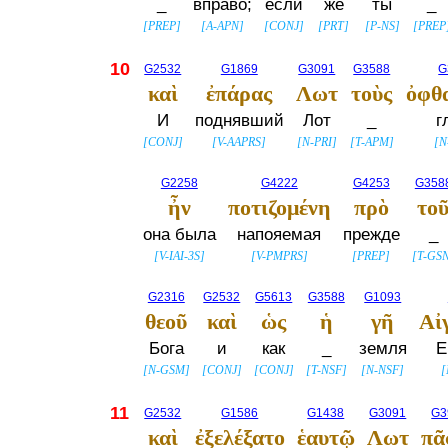
_
вправо;
если
же
ты
_
[
PREP
]
[
A-APN
]
[
CONJ
]
[
PRT
]
[
P-NS
]
[
PREP
10
G2532
G1869
G3091
G3588
G
καὶ
ἐπάρας
Λωτ
τοὺς
ὀφθ
И
поднявший
Лот
_
г
[
CONJ
]
[
V-AAPRS
]
[
N-PRI
]
[
T-APM
]
[
N
G2258
G4222
G4253
G358
ἦν
ποτιζομένη
πρὸ
το
она была
напояемая
прежде
_
[
V-IAI-3S
]
[
V-PMPRS
]
[
PREP
]
[
T-GS
G2316
G2532
G5613
G3588
G1093
θεοῦ
καὶ
ὡς
ἡ
γῆ
Αἰ
Бога
и
как
_
земля
Е
[
N-GSM
]
[
CONJ
]
[
CONJ
]
[
T-NSF
]
[
N-NSF
]
[
11
G2532
G1586
G1438
G3091
G3
καὶ
ἐξελέξατο
ἑαυτῷ
Λωτ
πᾶ