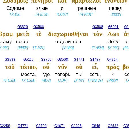
Σοδομοις
πονηροὶ
καὶ
ἁμαρτωλοὶ
ἐναντίον
Содоме
злые
и
грешные
перед
[
N-DS
]
[
A-NPM
]
[
CONJ
]
[
A-NPM
]
[
PREP
]
G3326
G3588
G3588
G3091
G5
βραμ
μετὰ
τὸ
διαχωρισθῆναι
τὸν
Λωτ
ἀ
враму
после
_
отделиться
_
Лоту
о
N-PRI
]
[
PREP
]
[
T-ASN
]
[
V-APR
]
[
T-ASM
]
[
N-PRI
]
[
PR
G3588
G5117
G3756
G3568
G4771
G1487
G4314
τοῦ
τόπου,
οὗ
νῦν
σὺ
εἶ,
πρὸς
βο
_
ме́ста,
где
теперь
ты
есть,
к
с
[
T-GSM
]
[
N-GSM
]
[
ADV
]
[
ADV
]
[
P-NS
]
[
V-PAI-2S
]
[
PREP
]
[
G2258
G4771
G3708
G4671
G1325
G846
G2532
G3