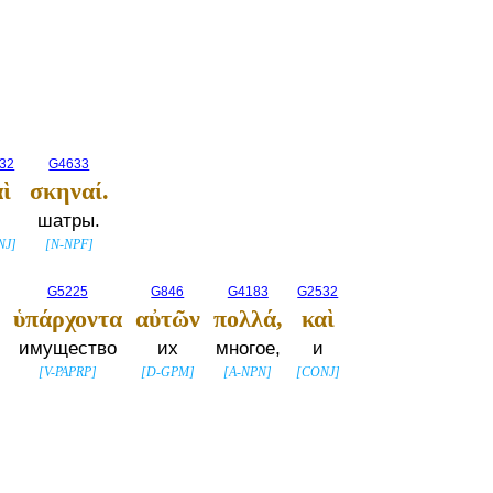
32
G4633
ὶ
σκηναί.
шатры.
NJ
]
[
N-NPF
]
G5225
G846
G4183
G2532
ὑπάρχοντα
αὐτῶν
πολλά,
καὶ
имущество
их
многое,
и
[
V-PAPRP
]
[
D-GPM
]
[
A-NPN
]
[
CONJ
]