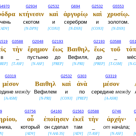
G4970
G2934
G2532
G694
G2532
G5553
φόδρα
κτήνεσιν
καὶ
ἀργυρίῳ
καὶ
χρυσίῳ.
очень
скотом
и
серебром
и
золотом.
[
ADV
]
[
N-DPN
]
[
CONJ
]
[
N-DSN
]
[
CONJ
]
[
N-DSN
]
1519
G3588
G2048
G2193
G2193
G3588
G5
εἰς
τὴν
ἔρημον
ἕως
Βαιθηλ,
ἕως
τοῦ
τόπ
в
_
пустыню
до
Вефиля,
до
_
ме́
REP
]
[
T-ASF
]
[
N-ASF
]
[
PREP
]
[
N-PRI
]
[
PREP
]
[
T-GSM
]
[
N-
G3319
G2532
G303
G3319
μέσον
Βαιθηλ
καὶ
ἀνὰ
μέσον
едине
между
Вефилем
и
по
середине
между
[
A-ASM
]
[
N-PRI
]
[
CONJ
]
[
PREP
]
[
A-ASM
]
9
G3756
G4160
G1563
G3588
G746
ηρίου,
οὗ
ἐποίησεν
ἐκεῖ
τὴν
ἀρχήν·
ника,
который
он сделал
там
_
от
нача́ла;
N
]
[
ADV
]
[
V-AAI-3S
]
[
ADV
]
[
T-ASF
]
[
N-ASF
]
[