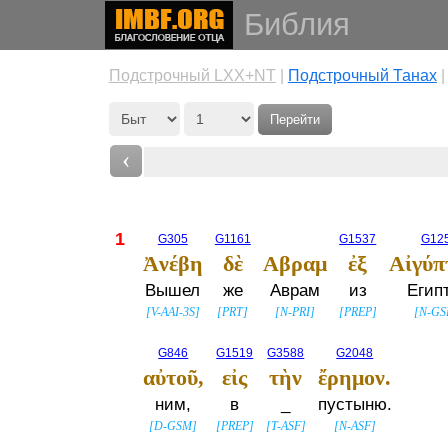
Библия
Подстрочный LXX+NT
|
Подстрочный Танах
Перейти
‹
1
G305
G1161
G1537
G12
Ἀνέβη
δὲ
Αβραμ
ἐξ
Αἰγύπ
Вышел
же
Аврам
из
Егип
[
V-AAI-3S
]
[
PRT
]
[
N-PRI
]
[
PREP
]
[
N-GS
G846
G1519
G3588
G2048
αὐτοῦ,
εἰς
τὴν
ἔρημον.
ним,
в
_
пустыню.
[
D-GSM
]
[
PREP
]
[
T-ASF
]
[
N-ASF
]