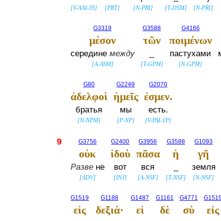
[
V-AAI-3S
]
[
PRT
]
[
N-PRI
]
[
T-DSM
]
[
N-PRI
]
G3319
G3588
G4166
μέσον
τῶν
ποιμένων
середине
между
_
пастухами
[
A-ASM
]
[
T-GPM
]
[
N-GPM
]
G80
G2249
G2070
ἀδελφοὶ
ἡμεῖς
ἐσμεν.
братья
мы
есть.
[
N-NPM
]
[
P-NP
]
[
V-PAI-1P
]
9
G3756
G2400
G3956
G3588
G1093
οὐκ
ἰδοὺ
πᾶσα
ἡ
γῆ
Разве
не
вот
вся
_
земля
[
ADV
]
[
INJ
]
[
A-NSF
]
[
T-NSF
]
[
N-NSF
]
G1519
G1188
G1487
G1161
G4771
G151
εἰς
δεξιά·
εἰ
δὲ
σὺ
εἰς