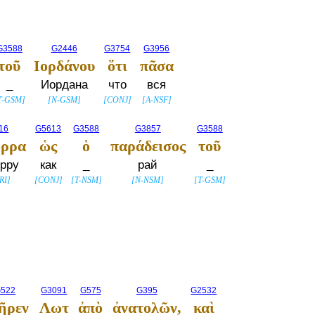
G3588
G2446
G3754
G3956
τοῦ
Ιορδάνου
ὅτι
πᾶσα
_
Иордана
что
вся
T-GSM
]
[
N-GSM
]
[
CONJ
]
[
A-NSF
]
16
G5613
G3588
G3857
G3588
ορρα
ὡς
ὁ
παράδεισος
τοῦ
рру
как
_
рай
_
RI
]
[
CONJ
]
[
T-NSM
]
[
N-NSM
]
[
T-GSM
]
522
G3091
G575
G395
G2532
ῆρεν
Λωτ
ἀπὸ
ἀνατολῶν,
καὶ