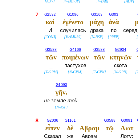
[
ADV
]
[
V-IMI-3P
]
[
V-PAR
]
[
ADV
]
7
G2532
G1096
G3163
G303
καὶ
ἐγένετο
μάχη
ἀνὰ
И
случилась
драка
по
сере
[
CONJ
]
[
V-AMI-3S
]
[
N-NSF
]
[
PREP
]
[
G3588
G4166
G3588
G2934
τῶν
ποιμένων
τῶν
κτηνῶν
_
пастухов
_
скота
[
T-GPM
]
[
N-GPM
]
[
T-GPN
]
[
N-GPN
]
[
G1093
γῆν.
на
земле
той
.
[
N-ASF
]
8
G2036
G1161
G3588
G3091
εἶπεν
δὲ
Αβραμ
τῷ
Λωτ
Сказал
же
Аврам
_
Лоту: