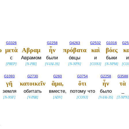
G3326
G2258
G4263
G2532
G1016
G25
ῳ
μετὰ
Αβραμ
ἦν
πρόβατα
καὶ
βόες
κα
с
Аврамом
были
о́вцы
и
быки
и
[
PREP
]
[
N-PRI
]
[
V-IAI-3S
]
[
N-NPN
]
[
CONJ
]
[
N-NPM
]
[
CO
G1093
G2730
G260
G3754
G2258
G3588
γῆ
κατοικεῖν
ἅμα,
ὅτι
ἦν
τὰ
земля
обитать
вместе,
потому что
было
_
[
N-NSF
]
[
V-PAR
]
[
ADV
]
[
CONJ
]
[
V-IAI-3S
]
[
T-NPN
]
.