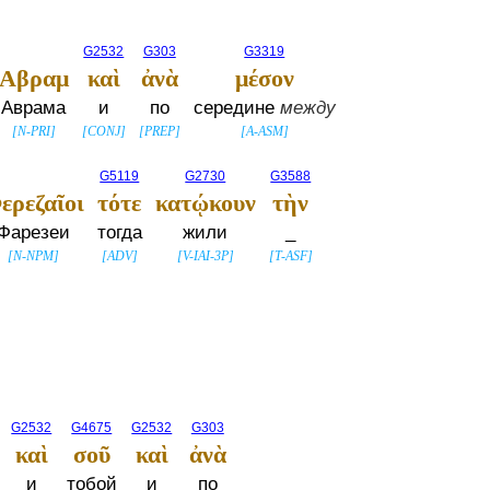
G2532
G303
G3319
Αβραμ
καὶ
ἀνὰ
μέσον
Аврама
и
по
середине
между
[
N-PRI
]
[
CONJ
]
[
PREP
]
[
A-ASM
]
G5119
G2730
G3588
ερεζαῖοι
τότε
κατῴκουν
τὴν
Фарезеи
тогда
жили
_
[
N-NPM
]
[
ADV
]
[
V-IAI-3P
]
[
T-ASF
]
G2532
G4675
G2532
G303
καὶ
σοῦ
καὶ
ἀνὰ
и
тобой
и
по