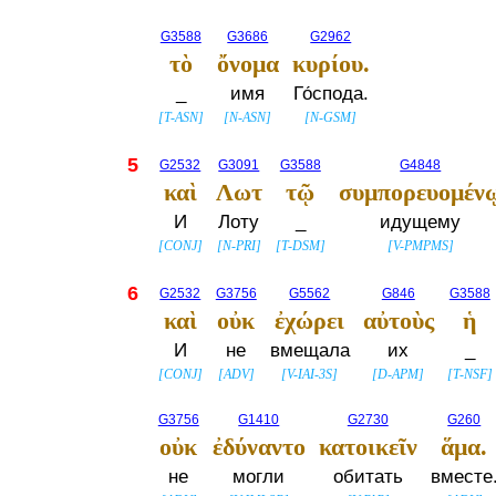
G3588
G3686
G2962
τὸ
ὄνομα
κυρίου.
_
имя
Го́спода.
[
T-ASN
]
[
N-ASN
]
[
N-GSM
]
5
G2532
G3091
G3588
G4848
καὶ
Λωτ
τῷ
συμπορευομέν
И
Лоту
_
идущему
[
CONJ
]
[
N-PRI
]
[
T-DSM
]
[
V-PMPMS
]
6
G2532
G3756
G5562
G846
G3588
καὶ
οὐκ
ἐχώρει
αὐτοὺς
ἡ
И
не
вмещала
их
_
[
CONJ
]
[
ADV
]
[
V-IAI-3S
]
[
D-APM
]
[
T-NSF
]
G3756
G1410
G2730
G260
οὐκ
ἐδύναντο
κατοικεῖν
ἅμα.
не
могли
обитать
вместе