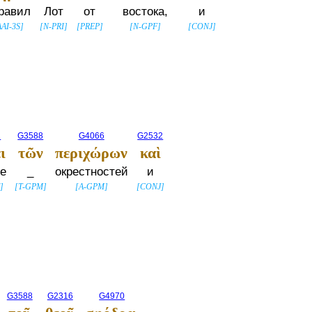
равил
Лот
от
востока,
и
AAI-3S
]
[
N-PRI
]
[
PREP
]
[
N-GPF
]
[
CONJ
]
2
G3588
G4066
G2532
ι
τῶν
περιχώρων
καὶ
де
_
окрестностей
и
]
[
T-GPM
]
[
A-GPM
]
[
CONJ
]
G3588
G2316
G4970