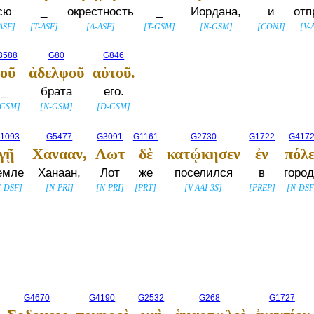
сю
_
окрестность
_
Иордана,
и
отп
ASF
]
[
T-ASF
]
[
A-ASF
]
[
T-GSM
]
[
N-GSM
]
[
CONJ
]
[
V-
3588
G80
G846
τοῦ
ἀδελφοῦ
αὐτοῦ.
_
брата
его.
-GSM
]
[
N-GSM
]
[
D-GSM
]
1093
G5477
G3091
G1161
G2730
G1722
G417
γῇ
Χανααν,
Λωτ
δὲ
κατῴκησεν
ἐν
πόλε
емле
Ханаан,
Лот
же
поселился
в
горо
-DSF
]
[
N-PRI
]
[
N-PRI
]
[
PRT
]
[
V-AAI-3S
]
[
PREP
]
[
N-DSF
G4670
G4190
G2532
G268
G1727