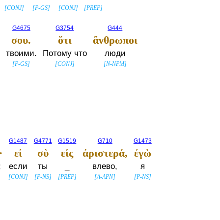
[
CONJ
]
[
P-GS
]
[
CONJ
]
[
PREP
]
G4675
G3754
G444
σου.
ὅτι
ἄνθρωποι
твоими.
Потому что
люди
[
P-GS
]
[
CONJ
]
[
N-NPM
]
G1487
G4771
G1519
G710
G1473
·
εἰ
σὺ
εἰς
ἀριστερά,
ἐγὼ
;
если
ты
_
влево,
я
[
CONJ
]
[
P-NS
]
[
PREP
]
[
A-APN
]
[
P-NS
]