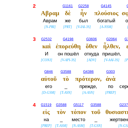
2
G1161
G2258
G4145
Αβραμ
δὲ
ἦν
πλούσιος
σ
Аврам
же
был
богатый
[
N-PRI
]
[
PRT
]
[
V-IAI-3S
]
[
A-NSM
]
3
G2532
G4198
G3606
G2064
G
καὶ
ἐπορεύθη
ὅθεν
ἦλθεν,
И
он пошёл
откуда
пришёл,
[
CONJ
]
[
V-API-3S
]
[
ADV
]
[
V-AAI-3S
]
[
P
G846
G3588
G4386
G303
αὐτοῦ
τὸ
πρότερον,
ἀνὰ
его
_
прежде,
по
сер
[
D-GSM
]
[
T-ASN
]
[
A-ASN
]
[
PREP
]
4
G1519
G3588
G5117
G3588
G237
εἰς
τὸν
τόπον
τοῦ
θυσιαστ
на
_
место
_
жертвен
[
PREP
]
[
T-ASM
]
[
N-ASM
]
[
T-GSN
]
[
N-GS