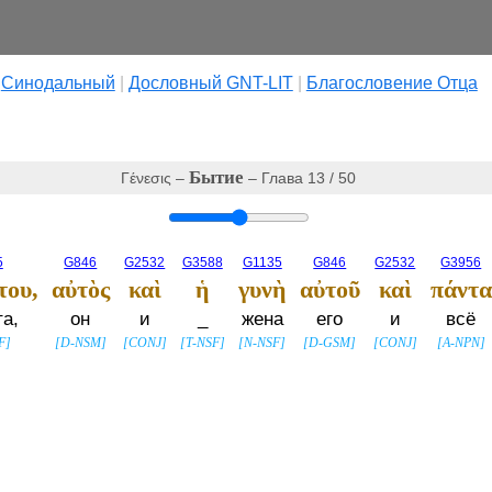
|
Cинодальный
|
Дословный GNT-LIT
|
Благословение Отца
Бытие
Γένεσις –
– Глава 13 / 50
5
G846
G2532
G3588
G1135
G846
G2532
G3956
του,
αὐτὸς
καὶ
ἡ
γυνὴ
αὐτοῦ
καὶ
πάντα
та,
он
и
_
жена
его
и
всё
F
]
[
D-NSM
]
[
CONJ
]
[
T-NSF
]
[
N-NSF
]
[
D-GSM
]
[
CONJ
]
[
A-NPN
]