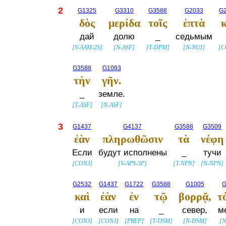
2
G1325
G3310
G3588
G2033
G
δὸς
μερίδα
τοῖς
ἑπτὰ
κ
дай
долю
_
седьмым
[
V-AAM-2S
]
[
N-ASF
]
[
T-DPM
]
[
N-NUI
]
[
C
G3588
G1093
τὴν
γῆν.
_
земле.
[
T-ASF
]
[
N-ASF
]
3
G1437
G4137
G3588
G3509
ἐὰν
πληρωθῶσιν
τὰ
νέφη
Если
будут исполнены
_
тучи
[
CONJ
]
[
V-APS-3P
]
[
T-NPN
]
[
N-NPN
]
G2532
G1437
G1722
G3588
G1005
G
καὶ
ἐὰν
ἐν
τῷ
βορρᾷ,
τ
и
если
на
_
север,
м
[
CONJ
]
[
CONJ
]
[
PREP
]
[
T-DSM
]
[
N-DSM
]
[
N