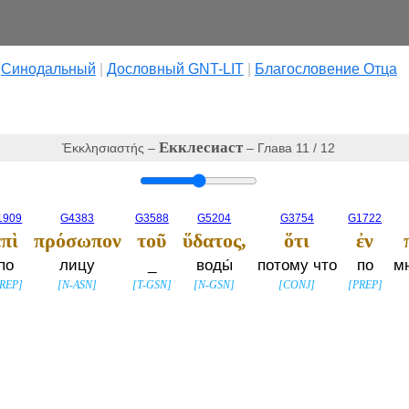
|
Cинодальный
|
Дословный GNT-LIT
|
Благословение Отца
Екклесиаст
Ἐκκλησιαστής –
– Глава 11 / 12
1909
G4383
G3588
G5204
G3754
G1722
ἐπὶ
πρόσωπον
τοῦ
ὕδατος,
ὅτι
ἐν
по
лицу
_
воды́
потому что
по
м
REP
]
[
N-ASN
]
[
T-GSN
]
[
N-GSN
]
[
CONJ
]
[
PREP
]