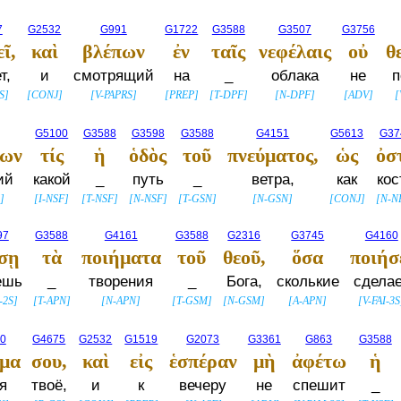
7
G2532
G991
G1722
G3588
G3507
G3756
ῖ,
καὶ
βλέπων
ἐν
ταῖς
νεφέλαις
οὐ
θ
т,
и
смотрящий
на
_
облака
не
п
3S
]
[
CONJ
]
[
V-PAPRS
]
[
PREP
]
[
T-DPF
]
[
N-DPF
]
[
ADV
]
[
G5100
G3588
G3598
G3588
G4151
G5613
G37
κων
τίς
ἡ
ὁδὸς
τοῦ
πνεύματος,
ὡς
ὀσ
ий
какой
_
путь
_
ветра,
как
кос
]
[
I-NSF
]
[
T-NSF
]
[
N-NSF
]
[
T-GSN
]
[
N-GSN
]
[
CONJ
]
[
N-N
97
G3588
G4161
G3588
G2316
G3745
G4160
σῃ
τὰ
ποιήματα
τοῦ
θεοῦ,
ὅσα
ποιήσ
ешь
_
творения
_
Бога,
сколькие
сдела
-2S
]
[
T-APN
]
[
N-APN
]
[
T-GSM
]
[
N-GSM
]
[
A-APN
]
[
V-FAI-3S
0
G4675
G2532
G1519
G2073
G3361
G863
G3588
μα
σου,
καὶ
εἰς
ἑσπέραν
μὴ
ἀφέτω
ἡ
я
твоё,
и
к
вечеру
не
спешит
_