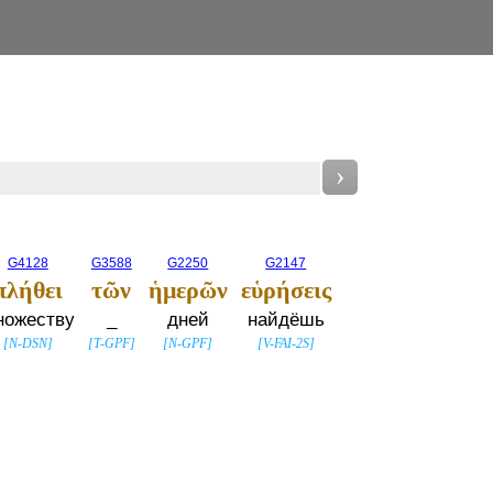
›
G4128
G3588
G2250
G2147
πλήθει
τῶν
ἡμερῶν
εὑρήσεις
ножеству
_
дней
найдёшь
[
N-DSN
]
[
T-GPF
]
[
N-GPF
]
[
V-FAI-2S
]