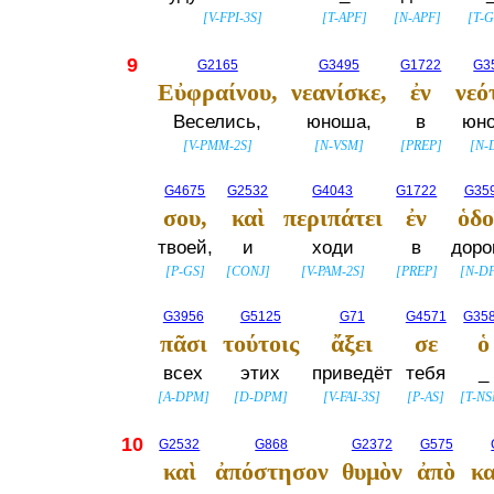
[
V-FPI-3S
]
[
T-APF
]
[
N-APF
]
[
T-
9
G2165
G3495
G1722
G3
Εὐφραίνου,
νεανίσκε,
ἐν
νεό
Веселись,
юноша,
в
юно
[
V-PMM-2S
]
[
N-VSM
]
[
PREP
]
[
N-
G4675
G2532
G4043
G1722
G35
σου,
καὶ
περιπάτει
ἐν
ὁδο
твоей,
и
ходи
в
доро
[
P-GS
]
[
CONJ
]
[
V-PAM-2S
]
[
PREP
]
[
N-D
G3956
G5125
G71
G4571
G35
πᾶσι
τούτοις
ἄξει
σε
ὁ
всех
этих
приведёт
тебя
_
[
A-DPM
]
[
D-DPM
]
[
V-FAI-3S
]
[
P-AS
]
[
T-N
10
G2532
G868
G2372
G575
καὶ
ἀπόστησον
θυμὸν
ἀπὸ
κα