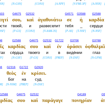
GSN
]
[
N-GSN
]
[
CONJ
]
[
A-NPF
]
[
V-FMI-3P
]
[
A-NSN
]
503
G4675
G2532
G4571
G3588
G2588
τητί
σου,
καὶ
ἀγαθυνάτω
σε
ἡ
καρδία
сти
твоей,
и
развеселит
тебя
_
сердце
DSF
]
[
P-GS
]
[
CONJ
]
[
V-AAM-3S
]
[
P-AS
]
[
T-NSF
]
[
N-NSF
]
98
G2588
G4675
G2532
G1722
G3706
G3788
ῖς
καρδίας
σου
καὶ
ἐν
ὁράσει
ὀφθαλμῶ
гах
се́рдца
твоего
и
в
виде́нии
глаз
PF
]
[
N-GSF
]
[
P-GS
]
[
CONJ
]
[
PREP
]
[
N-DSF
]
[
N-GPM
]
88
G2316
G1722
G2920
θεὸς
ἐν
κρίσει.
Бог
на
суд.
SM
]
[
N-NSM
]
[
PREP
]
[
N-DSF
]
G2588
G4675
G2532
G4189
G5
ρδίας
σου
καὶ
παράγαγε
πονηρίαν
ἀ