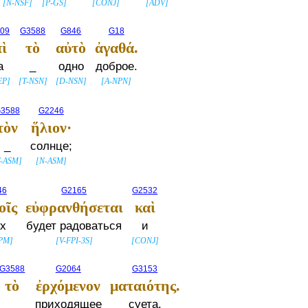
[
N-NSF
]
[
P-GS
]
[
CONJ
]
[
ADV
]
09
G3588
G846
G18
πὶ
τὸ
αὐτὸ
ἀγαθά.
а
_
одно
доброе.
EP
]
[
T-NSN
]
[
D-NSN
]
[
A-NPN
]
3588
G2246
τὸν
ἥλιον·
_
солнце;
T-ASM
]
[
N-ASM
]
46
G2165
G2532
οῖς
εὐφρανθήσεται
καὶ
х
будет радоваться
и
PM
]
[
V-FPI-3S
]
[
CONJ
]
G3588
G2064
G3153
τὸ
ἐρχόμενον
ματαιότης.
_
приходящее
суета.