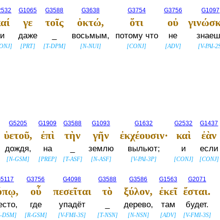
2532
G1065
G3588
G3638
G3754
G3756
G1097
αί
γε
τοῖς
ὀκτώ,
ὅτι
οὐ
γινώσκ
и
даже
_
восьмым,
потому что
не
знае
ONJ
]
[
PRT
]
[
T-DPM
]
[
N-NUI
]
[
CONJ
]
[
ADV
]
[
V-PAI-2
G5205
G1909
G3588
G1093
G1632
G2532
G1437
ὑετοῦ,
ἐπὶ
τὴν
γῆν
ἐκχέουσιν·
καὶ
ἐὰν
дождя,
на
_
землю
выльют;
и
если
[
N-GSM
]
[
PREP
]
[
T-ASF
]
[
N-ASF
]
[
V-PAI-3P
]
[
CONJ
]
[
CONJ
]
5117
G3756
G4098
G3588
G3586
G1563
G2071
όπῳ,
οὗ
πεσεῖται
τὸ
ξύλον,
ἐκεῖ
ἔσται.
есто,
где
упадёт
_
дерево,
там
будет.
-DSM
]
[
R-GSM
]
[
V-FMI-3S
]
[
T-NSN
]
[
N-NSN
]
[
ADV
]
[
V-FMI-3S
]