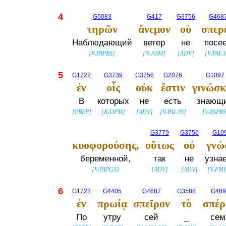
4
G5083
G417
G3756
G468
τηρῶν
ἄνεμον
οὐ
σπερε
Наблюдающий
ветер
не
посее
[
V-PAPRS
]
[
N-ASM
]
[
ADV
]
[
V-FAI-
5
G1722
G3739
G3756
G2076
G1097
ἐν
οἷς
οὐκ
ἔστιν
γινώσ
В
которых
не
есть
знающ
[
PREP
]
[
R-DPM
]
[
ADV
]
[
V-PAI-3S
]
[
V-PAPRS
G3779
G3756
G10
κυοφορούσης,
οὕτως
οὐ
γνώ
беременной,
так
не
узна
[
V-PAPGS
]
[
ADV
]
[
ADV
]
[
V-FMI
6
G1722
G4405
G4687
G3588
G469
ἐν
πρωίᾳ
σπεῖρον
τὸ
σπέρ
По
утру
сей
_
сем