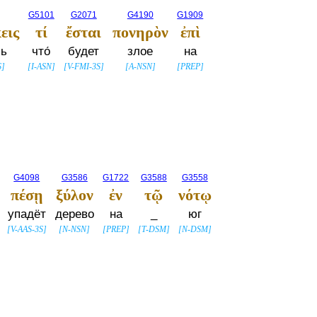
G5101
G2071
G4190
G1909
εις
τί
ἔσται
πονηρὸν
ἐπὶ
шь
что́
будет
злое
на
S
]
[
I-ASN
]
[
V-FMI-3S
]
[
A-NSN
]
[
PREP
]
G4098
G3586
G1722
G3588
G3558
πέσῃ
ξύλον
ἐν
τῷ
νότῳ
упадёт
дерево
на
_
юг
[
V-AAS-3S
]
[
N-NSN
]
[
PREP
]
[
T-DSM
]
[
N-DSM
]