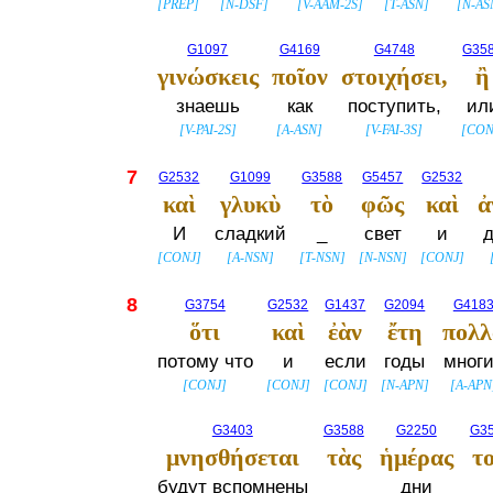
[
PREP
]
[
N-DSF
]
[
V-AAM-2S
]
[
T-ASN
]
[
N-AS
G1097
G4169
G4748
G35
γινώσκεις
ποῖον
στοιχήσει,
ἢ
знаешь
как
поступить,
ил
[
V-PAI-2S
]
[
A-ASN
]
[
V-FAI-3S
]
[
CON
7
G2532
G1099
G3588
G5457
G2532
καὶ
γλυκὺ
τὸ
φῶς
καὶ
ἀ
И
сладкий
_
свет
и
[
CONJ
]
[
A-NSN
]
[
T-NSN
]
[
N-NSN
]
[
CONJ
]
8
G3754
G2532
G1437
G2094
G418
ὅτι
καὶ
ἐὰν
ἔτη
πολλ
потому что
и
если
годы
мног
[
CONJ
]
[
CONJ
]
[
CONJ
]
[
N-APN
]
[
A-APN
G3403
G3588
G2250
G3
μνησθήσεται
τὰς
ἡμέρας
τ
будут вспомнены
_
дни