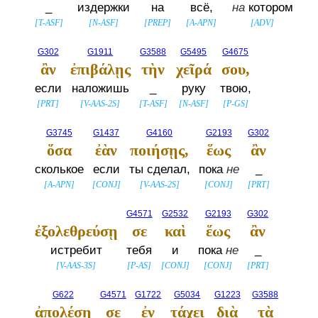
_
издержки
на
всё,
на
котором
[
T-ASF
]
[
N-ASF
]
[
PREP
]
[
A-APN
]
[
ADV
]
G302
G1911
G3588
G5495
G4675
ἂν
ἐπιβάλῃς
τὴν
χεῖρά
σου,
если
наложишь
_
руку
твою,
[
PRT
]
[
V-AAS-2S
]
[
T-ASF
]
[
N-ASF
]
[
P-GS
]
G3745
G1437
G4160
G2193
G302
ὅσα
ἐὰν
ποιήσῃς,
ἕως
ἂν
сколькое
если
ты сделал,
пока
не
_
[
A-APN
]
[
CONJ
]
[
V-AAS-2S
]
[
CONJ
]
[
PRT
]
G4571
G2532
G2193
G302
ἐξολεθρεύσῃ
σε
καὶ
ἕως
ἂν
истребит
тебя
и
пока
не
_
[
V-AAS-3S
]
[
P-AS
]
[
CONJ
]
[
CONJ
]
[
PRT
]
G622
G4571
G1722
G5034
G1223
G3588
ἀπολέσῃ
σε
ἐν
τάχει
διὰ
τὰ