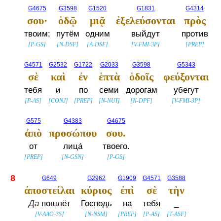
G4675
G3598
G1520
G1831
G4314
σου·
ὁδῷ
μιᾷ
ἐξελεύσονται
πρὸς
твоим;
путём
одним
выйдут
против
[
P-GS
]
[
N-DSF
]
[
A-DSF
]
[
V-FMI-3P
]
[
PREP
]
G4571
G2532
G1722
G2033
G3598
G5343
σὲ
καὶ
ἐν
ἑπτὰ
ὁδοῖς
φεύξονται
тебя
и
по
семи
дорогам
убегут
[
P-AS
]
[
CONJ
]
[
PREP
]
[
N-NUI
]
[
N-DPF
]
[
V-FMI-3P
]
G575
G4383
G4675
ἀπὸ
προσώπου
σου.
от
лица́
твоего.
[
PREP
]
[
N-GSN
]
[
P-GS
]
8
G649
G2962
G1909
G4571
G3588
ἀποστείλαι
κύριος
ἐπὶ
σὲ
τὴν
Да
пошлёт
Господь
на
тебя
_
[
V-AAO-3S
]
[
N-NSM
]
[
PREP
]
[
P-AS
]
[
T-ASF
]