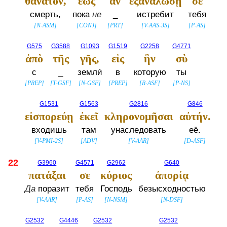
θάνατον,
ἕως
ἂν
ἐξαναλώσῃ
σε
смерть,
пока
не
_
истребит
тебя
[
N-ASM
]
[
CONJ
]
[
PRT
]
[
V-AAS-3S
]
[
P-AS
]
G575
G3588
G1093
G1519
G2258
G4771
ἀπὸ
τῆς
γῆς,
εἰς
ἣν
σὺ
с
_
земли́
в
которую
ты
[
PREP
]
[
T-GSF
]
[
N-GSF
]
[
PREP
]
[
R-ASF
]
[
P-NS
]
G1531
G1563
G2816
G846
εἰσπορεύῃ
ἐκεῖ
κληρονομῆσαι
αὐτήν.
входишь
там
унаследовать
её.
[
V-PMI-2S
]
[
ADV
]
[
V-AAR
]
[
D-ASF
]
22
G3960
G4571
G2962
G640
πατάξαι
σε
κύριος
ἀπορίᾳ
Да
поразит
тебя
Господь
безысходностью
[
V-AAR
]
[
P-AS
]
[
N-NSM
]
[
N-DSF
]
G2532
G4446
G2532
G2532