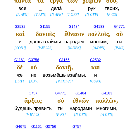
πάντα
τὰ
ἔργα
τῶν
χειρῶν
σου,
все
_
дела́
_
рук
твоих,
[
A-APN
]
[
T-APN
]
[
N-APN
]
[
T-GPF
]
[
N-GPF
]
[
P-GS
]
G2532
G1155
G1484
G4183
G4771
καὶ
δανιεῖς
ἔθνεσιν
πολλοῖς,
σὺ
и
дашь взаймы
народам
многим,
ты
[
CONJ
]
[
V-FAI-2S
]
[
N-DPN
]
[
A-DPN
]
[
P-NS
]
G1161
G3756
G1155
G2532
δὲ
οὐ
δανιῇ,
καὶ
же
не
возьмёшь взаймы,
и
[
PRT
]
[
ADV
]
[
V-FMI-2S
]
[
CONJ
]
G757
G4771
G1484
G4183
ἄρξεις
σὺ
ἐθνῶν
πολλῶν,
будешь править
ты
народами
многими,
[
V-FAI-2S
]
[
P-NS
]
[
N-GPN
]
[
A-GPN
]
G4675
G1161
G3756
G757