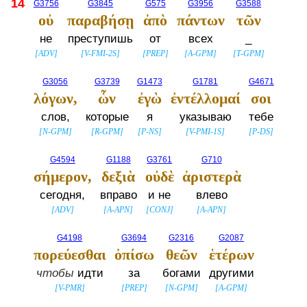
14
G3756
G3845
G575
G3956
G3588
οὐ
παραβήσῃ
ἀπὸ
πάντων
τῶν
не
преступишь
от
всех
_
[
ADV
]
[
V-FMI-2S
]
[
PREP
]
[
A-GPM
]
[
T-GPM
]
G3056
G3739
G1473
G1781
G4671
λόγων,
ὧν
ἐγὼ
ἐντέλλομαί
σοι
слов,
которые
я
указываю
тебе
[
N-GPM
]
[
R-GPM
]
[
P-NS
]
[
V-PMI-1S
]
[
P-DS
]
G4594
G1188
G3761
G710
σήμερον,
δεξιὰ
οὐδὲ
ἀριστερὰ
сегодня,
вправо
и не
влево
[
ADV
]
[
A-APN
]
[
CONJ
]
[
A-APN
]
G4198
G3694
G2316
G2087
πορεύεσθαι
ὀπίσω
θεῶν
ἑτέρων
чтобы
идти
за
богами
другими
[
V-PMR
]
[
PREP
]
[
N-GPM
]
[
A-GPM
]