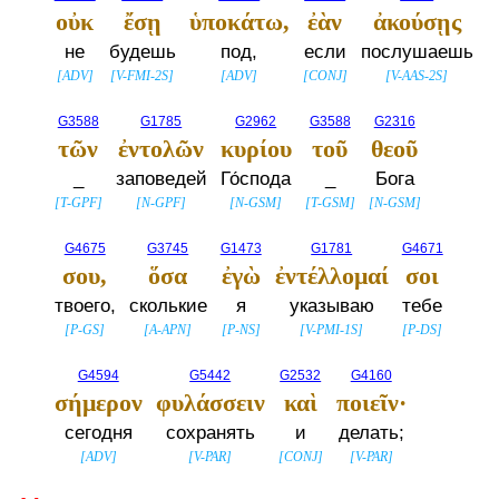
οὐκ
ἔσῃ
ὑποκάτω,
ἐὰν
ἀκούσῃς
не
будешь
под,
если
послушаешь
[
ADV
]
[
V-FMI-2S
]
[
ADV
]
[
CONJ
]
[
V-AAS-2S
]
G3588
G1785
G2962
G3588
G2316
τῶν
ἐντολῶν
κυρίου
τοῦ
θεοῦ
_
заповедей
Го́спода
_
Бога
[
T-GPF
]
[
N-GPF
]
[
N-GSM
]
[
T-GSM
]
[
N-GSM
]
G4675
G3745
G1473
G1781
G4671
σου,
ὅσα
ἐγὼ
ἐντέλλομαί
σοι
твоего,
сколькие
я
указываю
тебе
[
P-GS
]
[
A-APN
]
[
P-NS
]
[
V-PMI-1S
]
[
P-DS
]
G4594
G5442
G2532
G4160
σήμερον
φυλάσσειν
καὶ
ποιεῖν·
сегодня
сохранять
и
делать;
[
ADV
]
[
V-PAR
]
[
CONJ
]
[
V-PAR
]