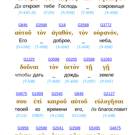
Да
откроет
тебе
Господь
_
сокровище
[
V-AAO-3S
]
[
P-DS
]
[
N-NSM
]
[
T-ASM
]
[
N-ASM
]
G846
G3588
G18
G3588
G3772
αὐτοῦ
τὸν
ἀγαθόν,
τὸν
οὐρανόν,
Его
_
доброе,
_
неба,
[
D-GSM
]
[
T-ASM
]
[
A-ASM
]
[
T-ASM
]
[
N-ASM
]
G1325
G3588
G5205
G3588
G1093
δοῦναι
τὸν
ὑετὸν
τῇ
γῇ
чтобы
дать
_
дождь
_
земле
[
V-AAR
]
[
T-ASM
]
[
N-ASM
]
[
T-DSF
]
[
N-DSF
]
G4675
G1909
G2540
G846
G2127
σου
ἐπὶ
καιροῦ
αὐτοῦ
εὐλογῆσαι
твоей
ко
времени
его,
да
благословит
[
P-GS
]
[
PREP
]
[
N-GSM
]
[
D-GSM
]
[
V-AAR
]
G3956
G3588
G2041
G3588
G5495
G4675