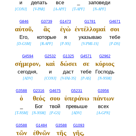
и
делать
все
_
заповеди
[
CONJ
]
[
V-PAR
]
[
A-APF
]
[
T-APF
]
[
N-APF
]
G846
G3739
G1473
G1781
G4671
αὐτοῦ,
ἃς
ἐγὼ
ἐντέλλομαί
σοι
Его,
которые
я
указываю
тебе
[
D-GSM
]
[
R-APF
]
[
P-NS
]
[
V-PMI-1S
]
[
P-DS
]
G4594
G2532
G1325
G4571
G2962
σήμερον,
καὶ
δώσει
σε
κύριος
сегодня,
и
даст
тебе
Господь
[
ADV
]
[
CONJ
]
[
V-FAI-3S
]
[
P-AS
]
[
N-NSM
]
G3588
G2316
G4675
G5231
G3956
ὁ
θεός
σου
ὑπεράνω
πάντων
_
Бог
твой
превыше
всех
[
T-NSM
]
[
N-NSM
]
[
P-GS
]
[
ADV
]
[
A-GPN
]
G3588
G1484
G3588
G1093
τῶν
ἐθνῶν
τῆς
γῆς,