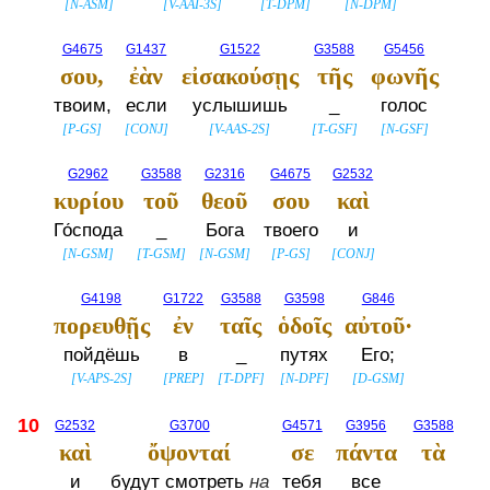
[
N-ASM
]
[
V-AAI-3S
]
[
T-DPM
]
[
N-DPM
]
G4675
G1437
G1522
G3588
G5456
σου,
ἐὰν
εἰσακούσῃς
τῆς
φωνῆς
твоим,
если
услышишь
_
голос
[
P-GS
]
[
CONJ
]
[
V-AAS-2S
]
[
T-GSF
]
[
N-GSF
]
G2962
G3588
G2316
G4675
G2532
κυρίου
τοῦ
θεοῦ
σου
καὶ
Го́спода
_
Бога
твоего
и
[
N-GSM
]
[
T-GSM
]
[
N-GSM
]
[
P-GS
]
[
CONJ
]
G4198
G1722
G3588
G3598
G846
πορευθῇς
ἐν
ταῖς
ὁδοῖς
αὐτοῦ·
пойдёшь
в
_
путях
Его;
[
V-APS-2S
]
[
PREP
]
[
T-DPF
]
[
N-DPF
]
[
D-GSM
]
10
G2532
G3700
G4571
G3956
G3588
καὶ
ὄψονταί
σε
πάντα
τὰ
и
будут смотреть
на
тебя
все
_