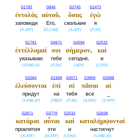
G1785
G846
G3745
G1473
ἐντολὰς
αὐτοῦ,
ὅσας
ἐγὼ
заповеди
Его,
сколькие
я
[
N-APF
]
[
D-GSM
]
[
A-APF
]
[
P-NS
]
G1781
G4671
G4594
G2532
ἐντέλλομαί
σοι
σήμερον,
καὶ
указываю
тебе
сегодня,
и
[
V-PMI-1S
]
[
P-DS
]
[
ADV
]
[
CONJ
]
G2064
G1909
G4571
G3956
G3588
ἐλεύσονται
ἐπὶ
σὲ
πᾶσαι
αἱ
придут
на
тебя
все
_
[
V-FMI-3P
]
[
PREP
]
[
P-AS
]
[
A-NPF
]
[
T-NPF
]
G2671
G3778
G2532
G2638
κατάραι
αὗται
καὶ
καταλήμψονταί
проклятия
эти
и
настигнут
[
N-NPF
]
[
D-NPF
]
[
CONJ
]
[
V-FMI-3P
]