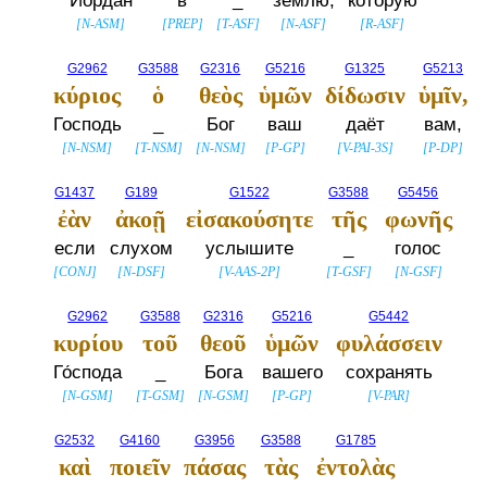
Иордан
в
_
землю,
которую
[
N-ASM
]
[
PREP
]
[
T-ASF
]
[
N-ASF
]
[
R-ASF
]
G2962
G3588
G2316
G5216
G1325
G5213
κύριος
ὁ
θεὸς
ὑμῶν
δίδωσιν
ὑμῖν,
Господь
_
Бог
ваш
даёт
вам,
[
N-NSM
]
[
T-NSM
]
[
N-NSM
]
[
P-GP
]
[
V-PAI-3S
]
[
P-DP
]
G1437
G189
G1522
G3588
G5456
ἐὰν
ἀκοῇ
εἰσακούσητε
τῆς
φωνῆς
если
слухом
услышите
_
голос
[
CONJ
]
[
N-DSF
]
[
V-AAS-2P
]
[
T-GSF
]
[
N-GSF
]
G2962
G3588
G2316
G5216
G5442
κυρίου
τοῦ
θεοῦ
ὑμῶν
φυλάσσειν
Го́спода
_
Бога
вашего
сохранять
[
N-GSM
]
[
T-GSM
]
[
N-GSM
]
[
P-GP
]
[
V-PAR
]
G2532
G4160
G3956
G3588
G1785
καὶ
ποιεῖν
πάσας
τὰς
ἐντολὰς