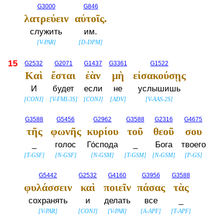
G3000
G846
λατρεύειν
αὐτοῖς.
служить
им.
[
V-PAR
]
[
D-DPM
]
15
G2532
G2071
G1437
G3361
G1522
Καὶ
ἔσται
ἐὰν
μὴ
εἰσακούσῃς
И
будет
если
не
услышишь
[
CONJ
]
[
V-FMI-3S
]
[
CONJ
]
[
ADV
]
[
V-AAS-2S
]
G3588
G5456
G2962
G3588
G2316
G4675
τῆς
φωνῆς
κυρίου
τοῦ
θεοῦ
σου
_
голос
Го́спода
_
Бога
твоего
[
T-GSF
]
[
N-GSF
]
[
N-GSM
]
[
T-GSM
]
[
N-GSM
]
[
P-GS
]
G5442
G2532
G4160
G3956
G3588
φυλάσσειν
καὶ
ποιεῖν
πάσας
τὰς
сохранять
и
делать
все
_
[
V-PAR
]
[
CONJ
]
[
V-PAR
]
[
A-APF
]
[
T-APF
]