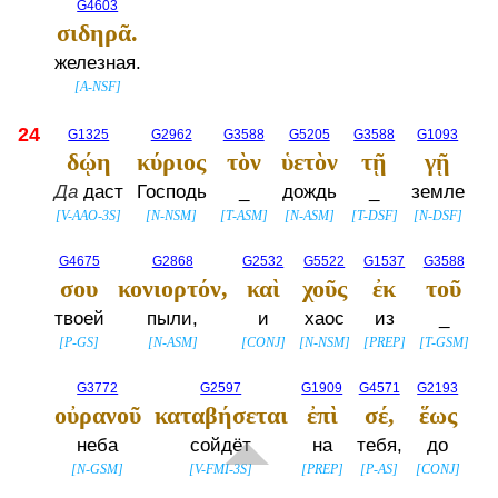
G4603
σιδηρᾶ.
железная.
[
A-NSF
]
24
G1325
G2962
G3588
G5205
G3588
G1093
δῴη
κύριος
τὸν
ὑετὸν
τῇ
γῇ
Да
даст
Господь
_
дождь
_
земле
[
V-AAO-3S
]
[
N-NSM
]
[
T-ASM
]
[
N-ASM
]
[
T-DSF
]
[
N-DSF
]
G4675
G2868
G2532
G5522
G1537
G3588
σου
κονιορτόν,
καὶ
χοῦς
ἐκ
τοῦ
твоей
пыли,
и
хаос
из
_
[
P-GS
]
[
N-ASM
]
[
CONJ
]
[
N-NSM
]
[
PREP
]
[
T-GSM
]
G3772
G2597
G1909
G4571
G2193
οὐρανοῦ
καταβήσεται
ἐπὶ
σέ,
ἕως
неба
сойдёт
на
тебя,
до
[
N-GSM
]
[
V-FMI-3S
]
[
PREP
]
[
P-AS
]
[
CONJ
]