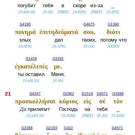
погубит
тебя
в
скоре
из-за
_
[
V-AAS-3S
]
[
P-AS
]
[
PREP
]
[
A-DSN
]
[
PREP
]
[
T-APN
]
G4190
G4675
G1360
πονηρὰ
ἐπιτηδεύματά
σου,
διότι
злых
дел
твоих,
потому что
[
A-APN
]
[
N-APN
]
[
P-GS
]
[
CONJ
]
G1459
G3165
ἐγκατέλιπές
με.
ты оставил
Меня.
[
V-AAI-2S
]
[
P-AS
]
21
G4347
G2962
G1519
G4571
G3588
προσκολλήσαι
κύριος
εἰς
σὲ
τὸν
Да
прилепит
Господь
на
тебя
_
[
V-AAO-3S
]
[
N-NSM
]
[
PREP
]
[
P-AS
]
[
T-ASM
]
G2288
G2193
G302
G4571