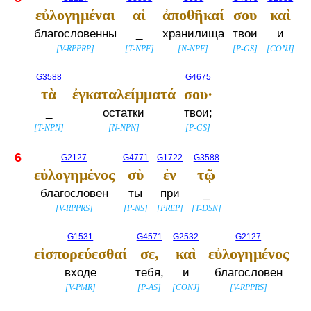
εὐλογημέναι
αἱ
ἀποθῆκαί
σου
καὶ
благословенны
_
хранилища
твои
и
[
V-RPPRP
]
[
T-NPF
]
[
N-NPF
]
[
P-GS
]
[
CONJ
]
G3588
G4675
τὰ
ἐγκαταλείμματά
σου·
_
остатки
твои;
[
T-NPN
]
[
N-NPN
]
[
P-GS
]
6
G2127
G4771
G1722
G3588
εὐλογημένος
σὺ
ἐν
τῷ
благословен
ты
при
_
[
V-RPPRS
]
[
P-NS
]
[
PREP
]
[
T-DSN
]
G1531
G4571
G2532
G2127
εἰσπορεύεσθαί
σε,
καὶ
εὐλογημένος
входе
тебя,
и
благословен
[
V-PMR
]
[
P-AS
]
[
CONJ
]
[
V-RPPRS
]