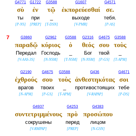
G4771
G1722
G3588
G1607
G4571
σὺ
ἐν
τῷ
ἐκπορεύεσθαί
σε.
ты
при
_
выходе
тебя.
[
P-NS
]
[
PREP
]
[
T-DSN
]
[
V-PMR
]
[
P-AS
]
7
G3860
G2962
G3588
G2316
G4675
G3588
παραδῷ
κύριος
ὁ
θεός
σου
τοὺς
Передал
Господь
_
Бог
твой
_
[
V-AAS-3S
]
[
N-NSM
]
[
T-NSM
]
[
N-NSM
]
[
P-GS
]
[
T-APM
]
G2190
G4675
G3588
G436
G4671
ἐχθρούς
σου
τοὺς
ἀνθεστηκότας
σοι
врагов
твоих
_
противостоящих
тебе
[
N-APM
]
[
P-GS
]
[
T-APM
]
[
V-RAPAP
]
[
P-DS
]
G4937
G4253
G4383
συντετριμμένους
πρὸ
προσώπου
сокрушены
перед
лицом
[
V-RMPAP
]
[
PREP
]
[
N-GSN
]