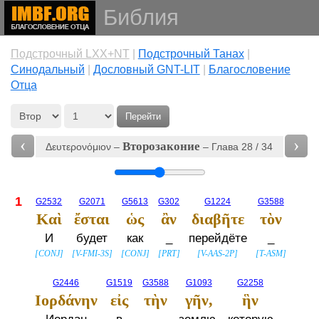
Библия
Подстрочный LXX+NT
|
Подстрочный Танах
|
Cинодальный
|
Дословный GNT-LIT
|
Благословение
Отца
Перейти
‹
›
Второзаконие
Δευτερονόμιον –
– Глава 28 / 34
1
G2532
G2071
G5613
G302
G1224
G3588
Καὶ
ἔσται
ὡς
ἂν
διαβῆτε
τὸν
И
будет
как
_
перейдёте
_
[
CONJ
]
[
V-FMI-3S
]
[
CONJ
]
[
PRT
]
[
V-AAS-2P
]
[
T-ASM
]
G2446
G1519
G3588
G1093
G2258
Ιορδάνην
εἰς
τὴν
γῆν,
ἣν