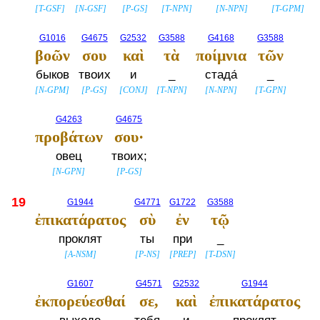
[
T-GSF
]
[
N-GSF
]
[
P-GS
]
[
T-NPN
]
[
N-NPN
]
[
T-GPM
]
G1016
G4675
G2532
G3588
G4168
G3588
βοῶν
σου
καὶ
τὰ
ποίμνια
τῶν
быков
твоих
и
_
стада́
_
[
N-GPM
]
[
P-GS
]
[
CONJ
]
[
T-NPN
]
[
N-NPN
]
[
T-GPN
]
G4263
G4675
προβάτων
σου·
овец
твоих;
[
N-GPN
]
[
P-GS
]
19
G1944
G4771
G1722
G3588
ἐπικατάρατος
σὺ
ἐν
τῷ
проклят
ты
при
_
[
A-NSM
]
[
P-NS
]
[
PREP
]
[
T-DSN
]
G1607
G4571
G2532
G1944
ἐκπορεύεσθαί
σε,
καὶ
ἐπικατάρατος