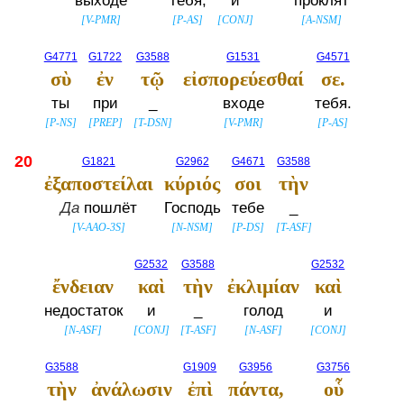
выходе
тебя,
и
проклят
[
V-PMR
]
[
P-AS
]
[
CONJ
]
[
A-NSM
]
G4771
G1722
G3588
G1531
G4571
σὺ
ἐν
τῷ
εἰσπορεύεσθαί
σε.
ты
при
_
входе
тебя.
[
P-NS
]
[
PREP
]
[
T-DSN
]
[
V-PMR
]
[
P-AS
]
20
G1821
G2962
G4671
G3588
ἐξαποστείλαι
κύριός
σοι
τὴν
Да
пошлёт
Господь
тебе
_
[
V-AAO-3S
]
[
N-NSM
]
[
P-DS
]
[
T-ASF
]
G2532
G3588
G2532
ἔνδειαν
καὶ
τὴν
ἐκλιμίαν
καὶ
недостаток
и
_
голод
и
[
N-ASF
]
[
CONJ
]
[
T-ASF
]
[
N-ASF
]
[
CONJ
]
G3588
G1909
G3956
G3756
τὴν
ἀνάλωσιν
ἐπὶ
πάντα,
οὗ