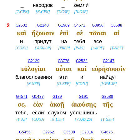
_
народов
_
земли́
[
T-GPN
]
[
N-GPN
]
[
T-GSF
]
[
N-GSF
]
2
G2532
G2240
G1909
G4571
G3956
G3588
καὶ
ἥξουσιν
ἐπὶ
σὲ
πᾶσαι
αἱ
и
придут
на
тебя
все
_
[
CONJ
]
[
V-FAI-3P
]
[
PREP
]
[
P-AS
]
[
A-NPF
]
[
T-NPF
]
G2129
G3778
G2532
G2147
εὐλογίαι
αὗται
καὶ
εὑρήσουσίν
благословения
эти
и
найдут
[
N-NPF
]
[
D-NPF
]
[
CONJ
]
[
V-FAI-3P
]
G4571
G1437
G189
G191
G3588
σε,
ἐὰν
ἀκοῇ
ἀκούσῃς
τῆς
тебя,
если
слухом
услышишь
_
[
P-AS
]
[
CONJ
]
[
N-DSF
]
[
V-AAS-2S
]
[
T-GSF
]
G5456
G2962
G3588
G2316
G4675
φωνῆς
κυρίου
τοῦ
θεοῦ
σου.