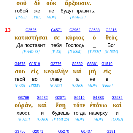
σοῦ
δὲ
οὐκ
ἄρξουσιν.
тобой
же
не
будут править.
[
P-GS
]
[
PRT
]
[
ADV
]
[
V-FAI-3P
]
13
G2525
G4571
G2962
G3588
G2316
καταστήσαι
σε
κύριος
ὁ
θεός
Да
поставит
тебя
Господь
_
Бог
[
V-AAO-3S
]
[
P-AS
]
[
N-NSM
]
[
T-NSM
]
[
N-NSM
]
G4675
G1519
G2776
G2532
G3361
G1519
σου
εἰς
κεφαλὴν
καὶ
μὴ
εἰς
твой
во
главу
а
не
в
[
P-GS
]
[
PREP
]
[
N-ASF
]
[
CONJ
]
[
ADV
]
[
PREP
]
G3769
G2532
G2071
G5119
G1883
G2532
οὐράν,
καὶ
ἔσῃ
τότε
ἐπάνω
καὶ
хвост,
и
будешь
тогда
наверху
и
[
N-ASF
]
[
CONJ
]
[
V-FMI-2S
]
[
ADV
]
[
ADV
]
[
CONJ
]
G3756
G2071
G5270
G1437
G191