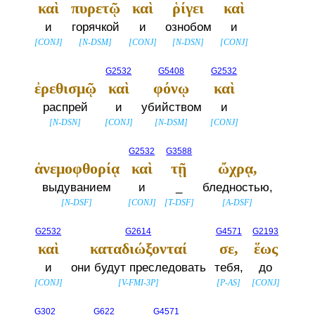
καὶ
πυρετῷ
καὶ
ῥίγει
καὶ
и
горячкой
и
ознобом
и
[
CONJ
]
[
N-DSM
]
[
CONJ
]
[
N-DSN
]
[
CONJ
]
G2532
G5408
G2532
ἐρεθισμῷ
καὶ
φόνῳ
καὶ
распрей
и
убийством
и
[
N-DSN
]
[
CONJ
]
[
N-DSM
]
[
CONJ
]
G2532
G3588
ἀνεμοφθορίᾳ
καὶ
τῇ
ὤχρᾳ,
выдуванием
и
_
бледностью,
[
N-DSF
]
[
CONJ
]
[
T-DSF
]
[
A-DSF
]
G2532
G2614
G4571
G2193
καὶ
καταδιώξονταί
σε,
ἕως
и
они будут преследовать
тебя,
до
[
CONJ
]
[
V-FMI-3P
]
[
P-AS
]
[
CONJ
]
G302
G622
G4571