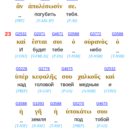
ἂν
ἀπολέσωσίν
σε.
_
погубить
тебя.
[
PRT
]
[
V-AAS-3P
]
[
P-AS
]
23
G2532
G2071
G4671
G3588
G3772
G3588
καὶ
ἔσται
σοι
ὁ
οὐρανὸς
ὁ
И
будет
тебе
_
небо
_
[
CONJ
]
[
V-FMI-3S
]
[
P-DS
]
[
T-NSM
]
[
N-NSM
]
[
T-NSM
]
G5228
G2776
G4675
G2532
ὑπὲρ
κεφαλῆς
σου
χαλκοῦς
καὶ
над
головой
твоей
медным
и
[
PREP
]
[
N-GSF
]
[
P-GS
]
[
A-NSM
]
[
CONJ
]
G3588
G1093
G3588
G5270
G4675
ἡ
γῆ
ἡ
ὑποκάτω
σου
_
земля
_
под
тобой
[
T-NSF
]
[
N-NSF
]
[
T-NSF
]
[
PREP
]
[
P-GS
]