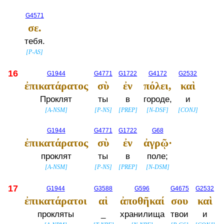
G4571
σε.
тебя.
[
P-AS
]
16
G1944
G4771
G1722
G4172
G2532
ἐπικατάρατος
σὺ
ἐν
πόλει,
καὶ
Проклят
ты
в
городе,
и
[
A-NSM
]
[
P-NS
]
[
PREP
]
[
N-DSF
]
[
CONJ
]
G1944
G4771
G1722
G68
ἐπικατάρατος
σὺ
ἐν
ἀγρῷ·
проклят
ты
в
поле;
[
A-NSM
]
[
P-NS
]
[
PREP
]
[
N-DSM
]
17
G1944
G3588
G596
G4675
G2532
ἐπικατάρατοι
αἱ
ἀποθῆκαί
σου
καὶ
прокляты
_
хранилища
твои
и