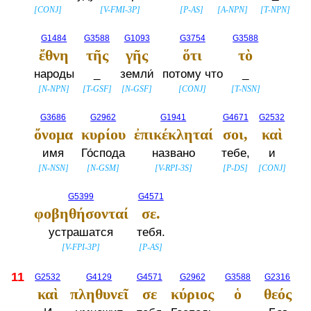
[
CONJ
]
[
V-FMI-3P
]
[
P-AS
]
[
A-NPN
]
[
T-NPN
]
G1484
G3588
G1093
G3754
G3588
ἔθνη
τῆς
γῆς
ὅτι
τὸ
народы
_
земли́
потому что
_
[
N-NPN
]
[
T-GSF
]
[
N-GSF
]
[
CONJ
]
[
T-NSN
]
G3686
G2962
G1941
G4671
G2532
ὄνομα
κυρίου
ἐπικέκληταί
σοι,
καὶ
имя
Го́спода
названо
тебе,
и
[
N-NSN
]
[
N-GSM
]
[
V-RPI-3S
]
[
P-DS
]
[
CONJ
]
G5399
G4571
φοβηθήσονταί
σε.
устрашатся
тебя.
[
V-FPI-3P
]
[
P-AS
]
11
G2532
G4129
G4571
G2962
G3588
G2316
καὶ
πληθυνεῖ
σε
κύριος
ὁ
θεός