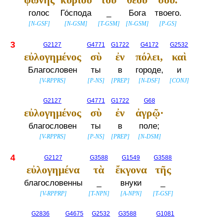
голос
Го́спода
_
Бога
твоего.
[
N-GSF
]
[
N-GSM
]
[
T-GSM
]
[
N-GSM
]
[
P-GS
]
3
G2127
G4771
G1722
G4172
G2532
εὐλογημένος
σὺ
ἐν
πόλει,
καὶ
Благословен
ты
в
городе,
и
[
V-RPPRS
]
[
P-NS
]
[
PREP
]
[
N-DSF
]
[
CONJ
]
G2127
G4771
G1722
G68
εὐλογημένος
σὺ
ἐν
ἀγρῷ·
благословен
ты
в
поле;
[
V-RPPRS
]
[
P-NS
]
[
PREP
]
[
N-DSM
]
4
G2127
G3588
G1549
G3588
εὐλογημένα
τὰ
ἔκγονα
τῆς
благословенны
_
внуки
_
[
V-RPPRP
]
[
T-NPN
]
[
A-NPN
]
[
T-GSF
]
G2836
G4675
G2532
G3588
G1081