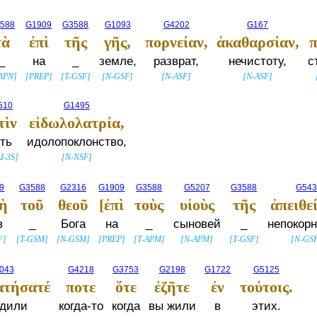
588
G1909
G3588
G1093
G4202
G167
τὰ
ἐπὶ
τῆς
γῆς,
πορνείαν,
ἀκαθαρσίαν,
π
_
на
_
земле,
разврат,
нечистоту,
с
APN
]
[
PREP
]
[
T-GSF
]
[
N-GSF
]
[
N-ASF
]
[
N-ASF
]
510
G1495
τὶν
εἰδωλολατρία,
ть
идолопоклонство,
I-3S
]
[
N-NSF
]
9
G3588
G2316
G1909
G3588
G5207
G3588
G54
ὴ
τοῦ
θεοῦ
[ἐπὶ
τοὺς
υἱοὺς
τῆς
ἀπειθεί
в
_
Бога
на
_
сыновей
_
непокорн
F
]
[
T-GSM
]
[
N-GSM
]
[
PREP
]
[
T-APM
]
[
N-APM
]
[
T-GSF
]
[
N-GS
043
G4218
G3753
G2198
G1722
G5125
ατήσατέ
ποτε
ὅτε
ἐζῆτε
ἐν
τούτοις.
одили
когда-то
когда
вы жили
в
этих.