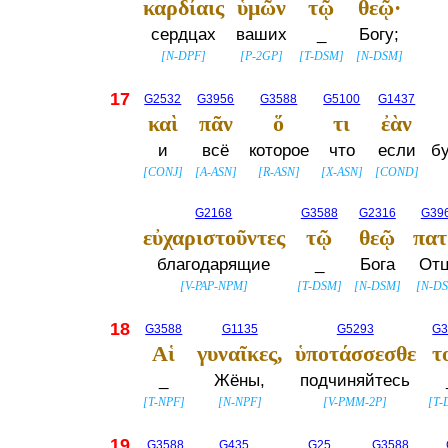
καρδίαις
ὑμῶν
τῷ
θεῷ·
сердцах
ваших
_
Богу;
[
N-DPF
]
[
P-2GP
]
[
T-DSM
]
[
N-DSM
]
17
G2532
G3956
G3588
G5100
G1437
καὶ
πᾶν
ὅ
τι
ἐὰν
и
всё
которое
что
если
б
[
CONJ
]
[
A-ASN
]
[
R-ASN
]
[
X-ASN
]
[
COND
]
G2168
G3588
G2316
G39
εὐχαριστοῦντες
τῷ
θεῷ
πατ
благодарящие
_
Бога
От
[
V-PAP-NPM
]
[
T-DSM
]
[
N-DSM
]
[
N-D
18
G3588
G1135
G5293
G3
Αἱ
γυναῖκες,
ὑποτάσσεσθε
τ
_
Жёны,
подчиняйтесь
[
T-NPF
]
[
N-NPF
]
[
V-PMM-2P
]
[
T-
19
G3588
G435
G25
G3588