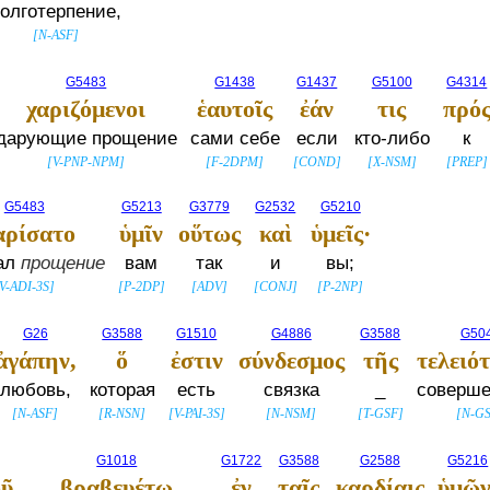
олготерпение,
[
N-ASF
]
G5483
G1438
G1437
G5100
G4314
χαριζόμενοι
ἑαυτοῖς
ἐάν
τις
πρό
дарующие прощение
сами себе
если
кто-либо
к
[
V-PNP-NPM
]
[
F-2DPM
]
[
COND
]
[
X-NSM
]
[
PREP
]
G5483
G5213
G3779
G2532
G5210
αρίσατο
ὑμῖν
οὕτως
καὶ
ὑμεῖς·
ал
прощение
вам
так
и
вы;
V-ADI-3S
]
[
P-2DP
]
[
ADV
]
[
CONJ
]
[
P-2NP
]
G26
G3588
G1510
G4886
G3588
G50
ἀγάπην,
ὅ
ἐστιν
σύνδεσμος
τῆς
τελειό
любовь,
которая
есть
связка
_
соверше
[
N-ASF
]
[
R-NSN
]
[
V-PAI-3S
]
[
N-NSM
]
[
T-GSF
]
[
N-G
G1018
G1722
G3588
G2588
G5216
οῦ
βραβευέτω
ἐν
ταῖς
καρδίαις
ὑμῶν