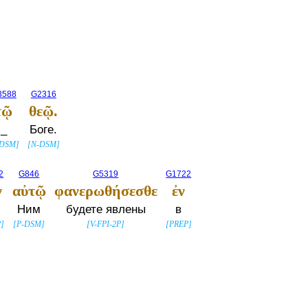
3588
G2316
τῷ
θεῷ.
_
Боге.
-DSM
]
[
N-DSM
]
2
G846
G5319
G1722
ν
αὐτῷ
φανερωθήσεσθε
ἐν
Ним
будете явлены
в
P
]
[
P-DSM
]
[
V-FPI-2P
]
[
PREP
]