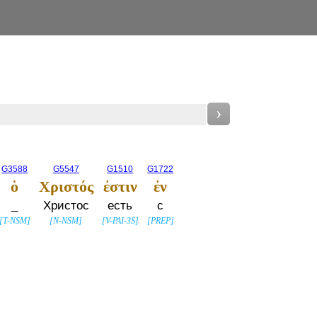
›
G3588
G5547
G1510
G1722
ὁ
Χριστός
ἐστιν
ἐν
_
Христос
есть
с
[
T-NSM
]
[
N-NSM
]
[
V-PAI-3S
]
[
PREP
]