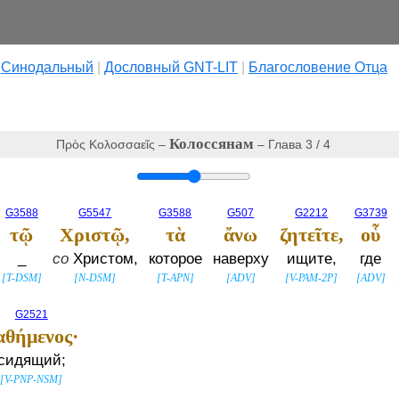
|
Cинодальный
|
Дословный GNT-LIT
|
Благословение Отца
Колоссянам
Πρὸς Κολοσσαεῖς –
– Глава 3 / 4
G3588
G5547
G3588
G507
G2212
G3739
τῷ
Χριστῷ,
τὰ
ἄνω
ζητεῖτε,
οὗ
_
со
Христом,
которое
наверху
ищите,
где
[
T-DSM
]
[
N-DSM
]
[
T-APN
]
[
ADV
]
[
V-PAM-2P
]
[
ADV
]
G2521
αθήμενος·
сидящий;
[
V-PNP-NSM
]