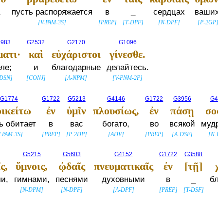
а
пусть распоряжается
в
_
сердцах
ваших
[
V-PAM-3S
]
[
PREP
]
[
T-DPF
]
[
N-DPF
]
[
P-2GP
4983
G2532
G2170
G1096
ατι·
καὶ
εὐχάριστοι
γίνεσθε.
ле;
и
благодарные
делайтесь.
-DSN
]
[
CONJ
]
[
A-NPM
]
[
V-PNM-2P
]
G1774
G1722
G5213
G4146
G1722
G3956
G4
οικείτω
ἐν
ὑμῖν
πλουσίως,
ἐν
πάσῃ
σο
ь обитает
в
вас
богато,
во
всякой
муд
V-PAM-3S
]
[
PREP
]
[
P-2DP
]
[
ADV
]
[
PREP
]
[
A-DSF
]
[
N-
G5215
G5603
G4152
G1722
G3588
ς,
ὕμνοις,
ᾠδαῖς
πνευματικαῖς
ἐν
[τῇ]
и,
гимнами,
песнями
духовными
в
_
б
[
N-DPM
]
[
N-DPF
]
[
A-DPF
]
[
PREP
]
[
T-DSF
]