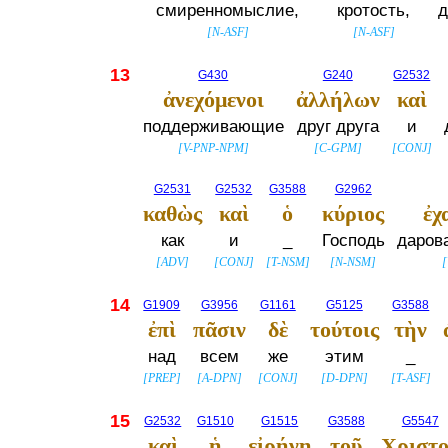
смиренномыслие,
кротость,
д
[
N-ASF
]
[
N-ASF
]
13
G430
G240
G2532
ἀνεχόμενοι
ἀλλήλων
καὶ
поддерживающие
друг друга
и
[
V-PNP-NPM
]
[
C-GPM
]
[
CONJ
]
G2531
G2532
G3588
G2962
καθὼς
καὶ
ὁ
κύριος
ἐχ
как
и
_
Господь
даров
[
ADV
]
[
CONJ
]
[
T-NSM
]
[
N-NSM
]
[
14
G1909
G3956
G1161
G5125
G3588
ἐπὶ
πᾶσιν
δὲ
τούτοις
τὴν
над
всем
же
этим
_
[
PREP
]
[
A-DPN
]
[
CONJ
]
[
D-DPN
]
[
T-ASF
]
15
G2532
G1510
G1515
G3588
G5547
καὶ
ἡ
εἰρήνη
τοῦ
Χριστ