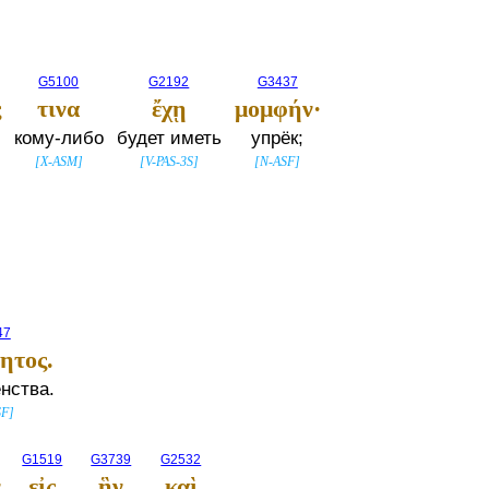
G5100
G2192
G3437
ς
τινα
ἔχῃ
μομφήν·
кому-либо
будет иметь
упрёк;
[
X-ASM
]
[
V-PAS-3S
]
[
N-ASF
]
47
τητος.
нства.
SF
]
G1519
G3739
G2532
,
εἰς
ἣν
καὶ