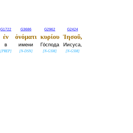
G1722
G3686
G2962
G2424
ἐν
ὀνόματι
κυρίου
Ἰησοῦ,
в
имени
Го́спода
Иисуса,
[
PREP
]
[
N-DSN
]
[
N-GSM
]
[
N-GSM
]