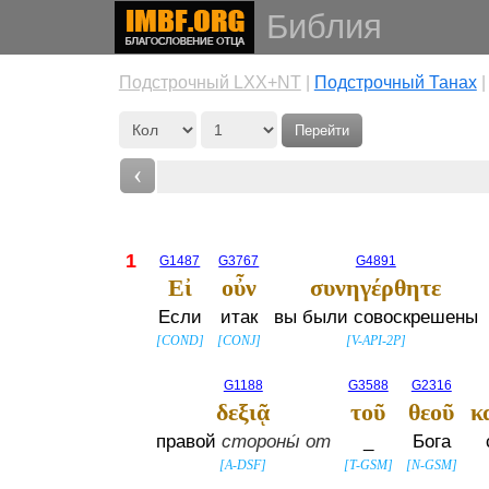
Библия
Подстрочный LXX+NT
|
Подстрочный Танах
Перейти
‹
1
G1487
G3767
G4891
Εἰ
οὖν
συνηγέρθητε
Если
итак
вы были совоскрешены
[
COND
]
[
CONJ
]
[
V-API-2P
]
G1188
G3588
G2316
δεξιᾷ
τοῦ
θεοῦ
κ
правой
стороны́ от
_
Бога
[
A-DSF
]
[
T-GSM
]
[
N-GSM
]