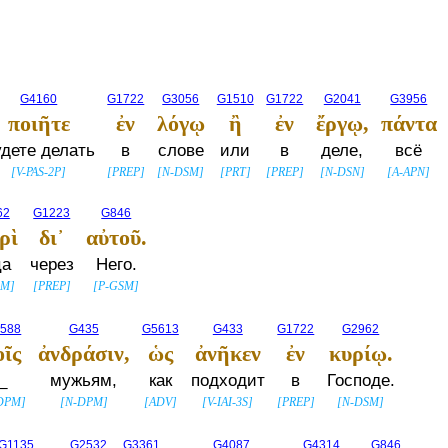
G4160
G1722
G3056
G1510
G1722
G2041
G3956
ποιῆτε
ἐν
λόγῳ
ἢ
ἐν
ἔργῳ,
πάντα
удете делать
в
слове
или
в
деле,
всё
[
V-PAS-2P
]
[
PREP
]
[
N-DSM
]
[
PRT
]
[
PREP
]
[
N-DSN
]
[
A-APN
]
62
G1223
G846
ρὶ
δι᾽
αὐτοῦ.
ца
через
Него.
SM
]
[
PREP
]
[
P-GSM
]
588
G435
G5613
G433
G1722
G2962
οῖς
ἀνδράσιν,
ὡς
ἀνῆκεν
ἐν
κυρίῳ.
_
мужьям,
как
подходит
в
Господе.
DPM
]
[
N-DPM
]
[
ADV
]
[
V-IAI-3S
]
[
PREP
]
[
N-DSM
]
G1135
G2532
G3361
G4087
G4314
G846