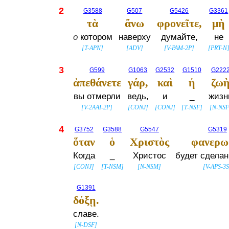
2
G3588
G507
G5426
G3361
τὰ
ἄνω
φρονεῖτε,
μὴ
о
котором
наверху
думайте,
не
[
T-APN
]
[
ADV
]
[
V-PAM-2P
]
[
PRT-N
3
G599
G1063
G2532
G1510
G222
ἀπεθάνετε
γάρ,
καὶ
ἡ
ζω
вы отмерли
ведь,
и
_
жизн
[
V-2AAI-2P
]
[
CONJ
]
[
CONJ
]
[
T-NSF
]
[
N-NSF
4
G3752
G3588
G5547
G5319
ὅταν
ὁ
Χριστὸς
φανερω
Когда
_
Христос
будет сделан
[
CONJ
]
[
T-NSM
]
[
N-NSM
]
[
V-APS-3
G1391
δόξῃ.
славе.
[
N-DSF
]