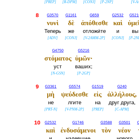
[
PREP
]
[
R-DPM
]
[
CONJ
]
[
P-2NP
]
[
V-A
8
G3570
G1161
G659
G2532
G521
νυνὶ
δὲ
ἀπόθεσθε
καὶ
ὑμε
Теперь
же
отложи́те
и
вы
[
ADV
]
[
CONJ
]
[
V-2AMM-2P
]
[
CONJ
]
[
P-2N
G4750
G5216
στόματος
ὑμῶν·
уст
ваших;
[
N-GSN
]
[
P-2GP
]
9
G3361
G5574
G1519
G240
μὴ
ψεύδεσθε
εἰς
ἀλλήλους,
не
лгите
на
друг друга,
[
PRT-N
]
[
V-PNM-2P
]
[
PREP
]
[
C-APM
]
10
G2532
G1746
G3588
G3501
καὶ
ἐνδυσάμενοι
τὸν
νέον
и
надевшие
_
нового