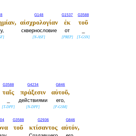
88
G148
G1537
G3588
μίαν,
αἰσχρολογίαν
ἐκ
τοῦ
у,
сквернословие
от
_
SF
]
[
N-ASF
]
[
PREP
]
[
T-GSN
]
G3588
G4234
G846
ταῖς
πράξεσιν
αὐτοῦ,
_
действиями
его,
[
T-DPF
]
[
N-DPF
]
[
P-GSM
]
04
G3588
G2936
G846
όνα
τοῦ
κτίσαντος
αὐτόν,
азу
_
Создавшего
его,