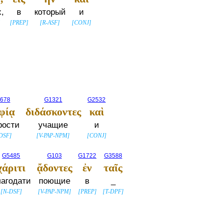
,
в
который
и
]
[
PREP
]
[
R-ASF
]
[
CONJ
]
678
G1321
G2532
φίᾳ
διδάσκοντες
καὶ
рости
учащие
и
DSF
]
[
V-PAP-NPM
]
[
CONJ
]
G5485
G103
G1722
G3588
χάριτι
ᾄδοντες
ἐν
ταῖς
лагодати
поющие
в
_
[
N-DSF
]
[
V-PAP-NPM
]
[
PREP
]
[
T-DPF
]