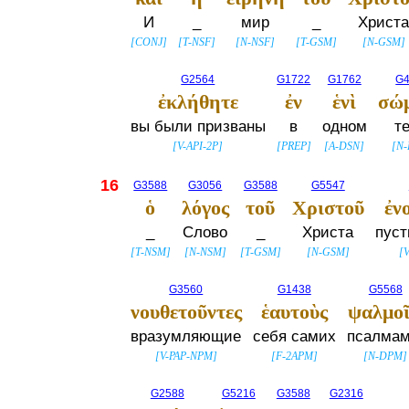
И
_
мир
_
Христ
[
CONJ
]
[
T-NSF
]
[
N-NSF
]
[
T-GSM
]
[
N-GSM
]
G2564
G1722
G1762
G
ἐκλήθητε
ἐν
ἑνὶ
σώμ
вы были призваны
в
одном
те
[
V-API-2P
]
[
PREP
]
[
A-DSN
]
[
N
16
G3588
G3056
G3588
G5547
ὁ
λόγος
τοῦ
Χριστοῦ
ἐν
_
Слово
_
Христа
пуст
[
T-NSM
]
[
N-NSM
]
[
T-GSM
]
[
N-GSM
]
[
G3560
G1438
G5568
νουθετοῦντες
ἑαυτοὺς
ψαλμοῖ
вразумляющие
себя самих
псалмам
[
V-PAP-NPM
]
[
F-2APM
]
[
N-DPM
]
G2588
G5216
G3588
G2316