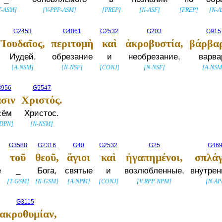
T-ASM
]
[
V-PPP-ASM
]
[
PREP
]
[
N-ASF
]
[
PREP
]
[
N-A
G2453
G4061
G2532
G203
G915
Ἰουδαῖος,
περιτομὴ
καὶ
ἀκροβυστία,
βάρβαρ
Иудей,
обрезание
и
необрезание,
варва
[
A-NSM
]
[
N-NSF
]
[
CONJ
]
[
N-NSF
]
[
A-NS
3956
G5547
σιν
Χριστός.
сём
Христос.
-DPN
]
[
N-NSM
]
G3588
G2316
G40
G2532
G25
G46
τοῦ
θεοῦ,
ἅγιοι
καὶ
ἠγαπημένοι,
σπλά
е
_
Бога,
святые
и
возлюбленные,
внутрен
[
T-GSM
]
[
N-GSM
]
[
A-NPM
]
[
CONJ
]
[
V-RPP-NPM
]
[
N-AP
G3115
ακροθυμίαν,