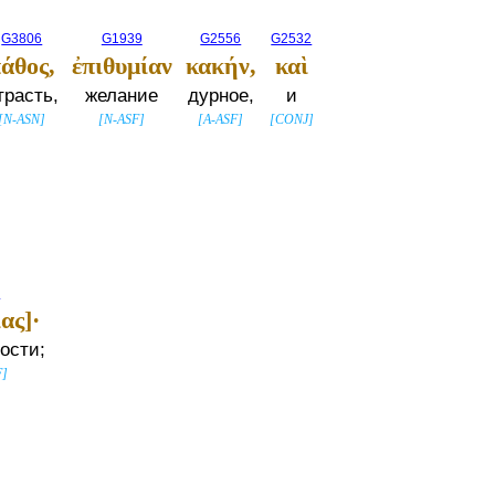
G3806
G1939
G2556
G2532
άθος,
ἐπιθυμίαν
κακήν,
καὶ
трасть,
желание
дурное,
и
[
N-ASN
]
[
N-ASF
]
[
A-ASF
]
[
CONJ
]
3
ας]·
ости;
F
]