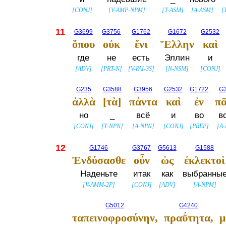
[
CONJ
]
[
V-AMP-NPM
]
[
T-ASM
]
[
A-ASM
]
[
11
G3699
G3756
G1762
G1672
G2532
ὅπου
οὐκ
ἔνι
Ἕλλην
καὶ
где
не
есть
Эллин
и
[
ADV
]
[
PRT-N
]
[
V-PAI-3S
]
[
N-NSM
]
[
CONJ
]
G235
G3588
G3956
G2532
G1722
G
ἀλλὰ
[τὰ]
πάντα
καὶ
ἐν
πᾶ
но
_
всё
и
во
в
[
CONJ
]
[
T-NPN
]
[
A-NPN
]
[
CONJ
]
[
PREP
]
[
A
12
G1746
G3767
G5613
G1588
Ἐνδύσασθε
οὖν
ὡς
ἐκλεκτοὶ
Наденьте
итак
как
выбранны
[
V-AMM-2P
]
[
CONJ
]
[
ADV
]
[
A-NPM
]
G5012
G4240
ταπεινοφροσύνην,
πραΰτητα,
μ