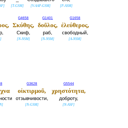
SF
]
[
T-GSM
]
[
V-AAP-GSM
]
[
P-ASM
]
G4658
G1401
G1658
ος,
Σκύθης,
δοῦλος,
ἐλεύθερος,
р,
Скиф,
раб,
свободный,
M
]
[
N-NSM
]
[
N-NSM
]
[
A-NSM
]
98
G3628
G5544
γχνα
οἰκτιρμοῦ,
χρηστότητα,
ности
отзывчивости,
доброту,
N
]
[
N-GSM
]
[
N-ASF
]