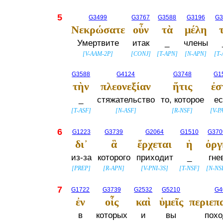
5
G3499
G3767
G3588
G3196
G3
Νεκρώσατε
οὖν
τὰ
μέλη
Умертвите
итак
_
члены
[
V-AAM-2P
]
[
CONJ
]
[
T-APN
]
[
N-APN
]
[
T-
G3588
G4124
G3748
G1
τὴν
πλεονεξίαν
ἥτις
ἐσ
_
стяжательство
то, которое
ес
[
T-ASF
]
[
N-ASF
]
[
R-NSF
]
[
V-PA
6
G1223
G3739
G2064
G1510
G370
δι᾽
ἃ
ἔρχεται
ἡ
ὀργ
из-за
которого
приходит
_
гне
[
PREP
]
[
R-APN
]
[
V-PNI-3S
]
[
T-NSF
]
[
N-NS
7
G1722
G3739
G2532
G5210
G4
ἐν
οἷς
καὶ
ὑμεῖς
περιεπ
в
которых
и
вы
пох