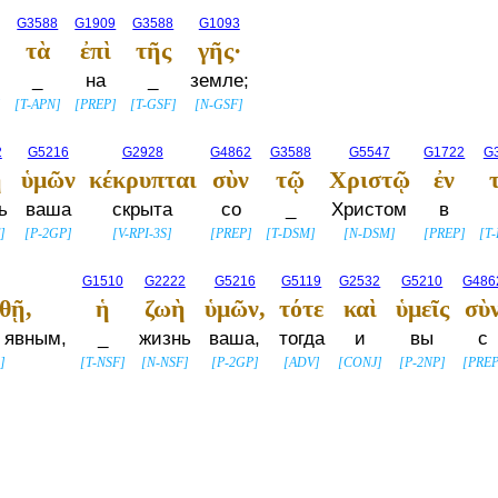
G3588
G1909
G3588
G1093
τὰ
ἐπὶ
τῆς
γῆς·
_
на
_
земле;
]
[
T-APN
]
[
PREP
]
[
T-GSF
]
[
N-GSF
]
2
G5216
G2928
G4862
G3588
G5547
G1722
G
ὴ
ὑμῶν
κέκρυπται
σὺν
τῷ
Χριστῷ
ἐν
ь
ваша
скрыта
со
_
Христом
в
]
[
P-2GP
]
[
V-RPI-3S
]
[
PREP
]
[
T-DSM
]
[
N-DSM
]
[
PREP
]
[
T
G1510
G2222
G5216
G5119
G2532
G5210
G486
θῇ,
ἡ
ζωὴ
ὑμῶν,
τότε
καὶ
ὑμεῖς
σὺ
 явным,
_
жизнь
ваша,
тогда
и
вы
с
S
]
[
T-NSF
]
[
N-NSF
]
[
P-2GP
]
[
ADV
]
[
CONJ
]
[
P-2NP
]
[
PRE