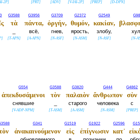
AI-2P
]
[
PRT
]
[
ADV
]
[
V-IAI-2P
]
[
PREP
]
[
D-DPN
]
0
G3588
G3956
G3709
G2372
G2549
G9
ῖς
τὰ
πάντα,
ὀργήν,
θυμόν,
κακίαν,
βλασφη
_
всё,
гнев,
ярость,
злобу,
хул
P
]
[
T-APN
]
[
A-APN
]
[
N-ASF
]
[
N-ASM
]
[
N-ASF
]
[
N-A
G554
G3588
G3820
G444
G4862
ἀπεκδυσάμενοι
τὸν
παλαιὸν
ἄνθρωπον
σὺν
снявшие
_
старого
человека
с
[
V-ADP-NPM
]
[
T-ASM
]
[
A-ASM
]
[
N-ASM
]
[
PREP
]
G3588
G341
G1519
G1922
G2596
G15
τὸν
ἀνακαινούμενον
εἰς
ἐπίγνωσιν
κατ᾽
εἰκ
_
обновляемого
в
познании
по
обр