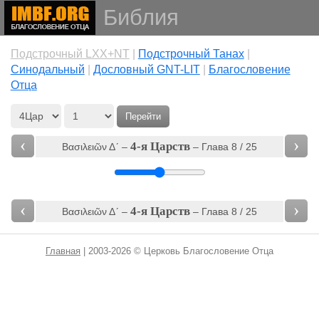
Библия
Подстрочный LXX+NT
|
Подстрочный Танах
|
Cинодальный
|
Дословный GNT-LIT
|
Благословение
Отца
Перейти
‹
›
4-я Царств
Βασιλειῶν Δʹ‎ –
– Глава 8 / 25
‹
›
4-я Царств
Βασιλειῶν Δʹ‎ –
– Глава 8 / 25
Главная
| 2003-2026 © Церковь Благословение Отца