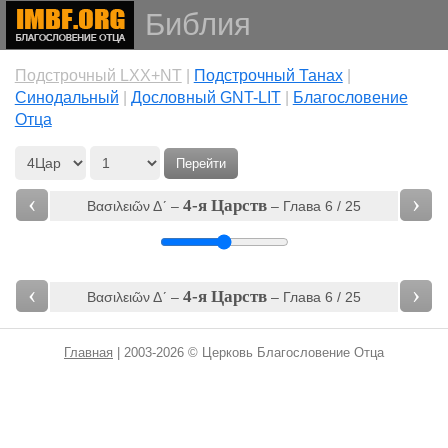
Библия
Подстрочный LXX+NT
|
Подстрочный Танах
|
Cинодальный
|
Дословный GNT-LIT
|
Благословение
Отца
Перейти
‹
›
4-я Царств
Βασιλειῶν Δʹ‎ –
– Глава 6 / 25
‹
›
4-я Царств
Βασιλειῶν Δʹ‎ –
– Глава 6 / 25
Главная
| 2003-2026 © Церковь Благословение Отца