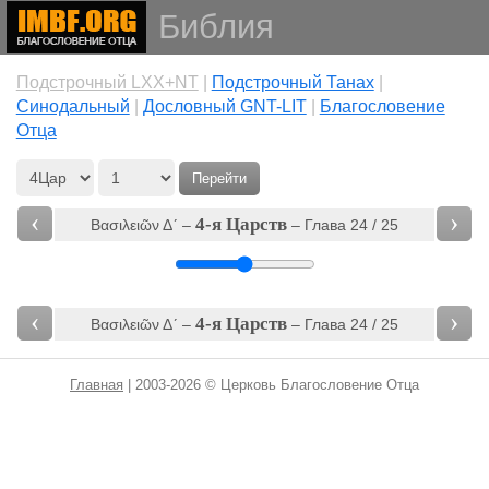
Библия
Подстрочный LXX+NT
|
Подстрочный Танах
|
Cинодальный
|
Дословный GNT-LIT
|
Благословение
Отца
Перейти
‹
›
4-я Царств
Βασιλειῶν Δʹ‎ –
– Глава 24 / 25
‹
›
4-я Царств
Βασιλειῶν Δʹ‎ –
– Глава 24 / 25
Главная
| 2003-2026 © Церковь Благословение Отца