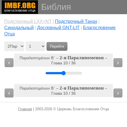
Библия
Подстрочный LXX+NT
|
Подстрочный Танах
|
Cинодальный
|
Дословный GNT-LIT
|
Благословение
Отца
Перейти
2-я Паралипоменон
Παραλειπομένων Βʹ‎ –
–
‹
›
Глава 10 / 36
2-я Паралипоменон
Παραλειπομένων Βʹ‎ –
–
‹
›
Глава 10 / 36
Главная
| 2003-2026 © Церковь Благословение Отца