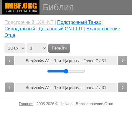
Библия
Подстрочный LXX+NT
|
Подстрочный Танах
|
Cинодальный
|
Дословный GNT-LIT
|
Благословение
Отца
Перейти
‹
›
1-я Царств
Βασιλειῶν Αʹ‎ –
– Глава 7 / 31
‹
›
1-я Царств
Βασιλειῶν Αʹ‎ –
– Глава 7 / 31
Главная
| 2003-2026 © Церковь Благословение Отца