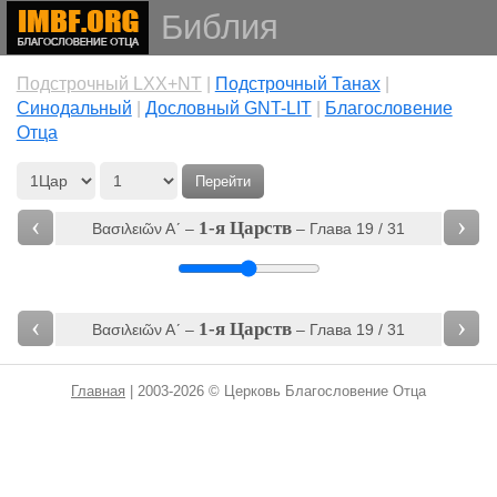
Библия
Подстрочный LXX+NT
|
Подстрочный Танах
|
Cинодальный
|
Дословный GNT-LIT
|
Благословение
Отца
Перейти
‹
›
1-я Царств
Βασιλειῶν Αʹ‎ –
– Глава 19 / 31
‹
›
1-я Царств
Βασιλειῶν Αʹ‎ –
– Глава 19 / 31
Главная
| 2003-2026 © Церковь Благословение Отца