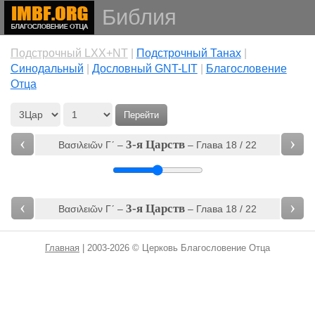
Библия
Подстрочный LXX+NT
|
Подстрочный Танах
|
Cинодальный
|
Дословный GNT-LIT
|
Благословение
Отца
Перейти
‹
›
3-я Царств
Βασιλειῶν Γʹ‎ –
– Глава 18 / 22
‹
›
3-я Царств
Βασιλειῶν Γʹ‎ –
– Глава 18 / 22
Главная
| 2003-2026 © Церковь Благословение Отца