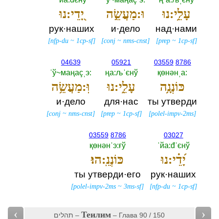
עָלֵ֥י:נוּ
וּ:מַעֲשֵׂ֣ה
יָ֭דֵי:נוּ
рук·наших
и·дело
над·нами
[
nfp-du
~
1cp-sf
]
[
conj
~
nms-cnst
]
[
prep
~
1cp-sf
]
04639
05921
03559
8786
ˈў~маңаçˌэ:‎
ңа:љˈєнў
қөнәнˌа:‎
כּוֹנְנָ֥ה
עָלֵ֑י:נוּ
וּֽ:מַעֲשֵׂ֥ה
и·дело
для·нас
ты утверди
[
conj
~
nms-cnst
]
[
prep
~
1cp-sf
]
[
polel-impv-2ms
]
03559
8786
03027
қөнәнˈэ:ғў
ˈйа:đˈєнў
יָ֝דֵ֗י:נוּ
כּוֹנְנֵֽ:הוּ׃
ты утверди·его
рук·наших
[
polel-impv-2ms
~
3ms-sf
]
[
nfp-du
~
1cp-sf
]
‹
›
Теилим
תהלים –
– Глава 90 / 150