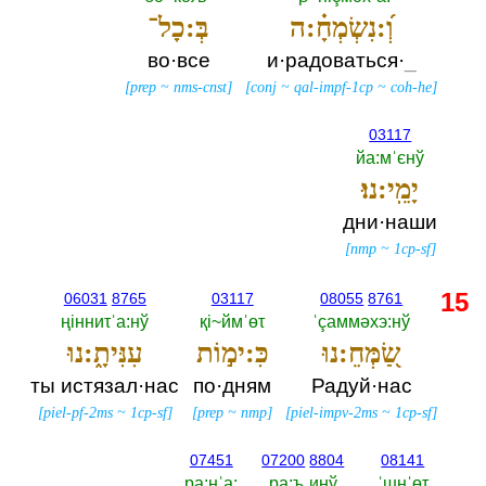
וְ֝:נִשְׂמְחָ֗:ה
בְּ:כָל־
во·все
и·радоваться·
_
[
prep
~
nms-cnst
]
[
conj
~
qal-impf-1cp
~
coh-he
]
03117
йа:мˈєнў
יָמֵֽי:נוּ׃
дни·наши
[
nmp
~
1cp-sf
]
15
06031
8765
03117
08055
8761
ңiнниτˈа:нў
қi~ймˈөτ
ˈçаммәхэ:нў
שַׂ֭מְּחֵ:נוּ
כִּ:ימ֣וֹת
עִנִּיתָ֑:נוּ
ты истязал·нас
по·дням
Радуй·нас
[
piel-pf-2ms
~
1cp-sf
]
[
prep
~
nmp
]
[
piel-impv-2ms
~
1cp-sf
]
07451
07200
8804
08141
ра:ңˈа:‎
ра:ъˌинў
ˈшнˈөτ