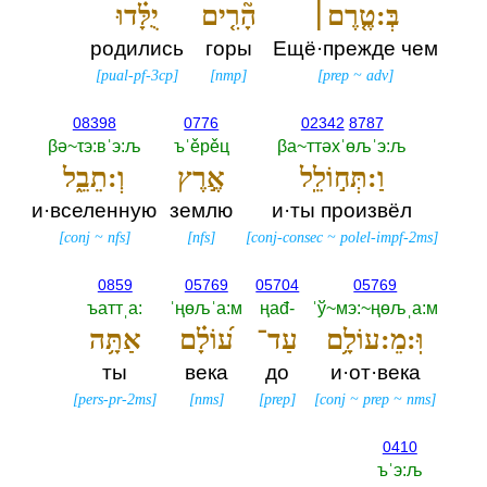
בְּ:טֶ֤רֶם׀
הָ֘רִ֤ים
יֻלָּ֗דוּ
родились
горы
Ещё·прежде чем
[
pual-pf-3cp
]
[
nmp
]
[
prep
~
adv
]
08398
0776
02342
8787
βә~τэ:вˈэ:љ
ъˈěрěц
βа~ттәхˈөљˈэ:љ
וַ:תְּח֣וֹלֵֽל
אֶ֣רֶץ
וְ:תֵבֵ֑ל
и·вселенную
землю
и·ты произвёл
[
conj
~
nfs
]
[
nfs
]
[
conj-consec
~
polel-impf-2ms
]
0859
05769
05704
05769
ъаттˌа:‎
ˈңөљˈа:м
ңаđ-‎
ˈў~мэ:~ңөљˌа:м
וּֽ:מֵ:עוֹלָ֥ם
עַד־
ע֝וֹלָ֗ם
אַתָּ֥ה
ты
века
до
и·от·века
[
pers-pr-2ms
]
[
nms
]
[
prep
]
[
conj
~
prep
~
nms
]
0410
ъˈэ:љ