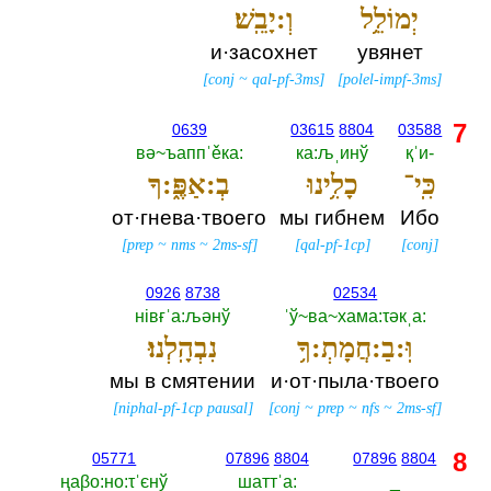
יְמוֹלֵ֥ל
וְ:יָבֵֽשׁ׃
и·засохнет
увянет
[
conj
~
qal-pf-3ms
]
[
polel-impf-3ms
]
7
0639
03615
8804
03588
вә~ъаппˈěка:‎
ка:љˌинў
қˈи-‎
כִּֽי־
כָלִ֥ינוּ
בְ:אַפֶּ֑:ךָ
от·гнева·твоего
мы гибнем
Ибо
[
prep
~
nms
~
2ms-sf
]
[
qal-pf-1cp
]
[
conj
]
0926
8738
02534
нiвғˈа:љәнў
ˈў~ва~хама:τәкˌа:‎
וּֽ:בַ:חֲמָתְ:ךָ֥
נִבְהָֽלְנוּ׃
мы в смятении
и·от·пыла·твоего
[
niphal-pf-1cp pausal
]
[
conj
~
prep
~
nfs
~
2ms-sf
]
8
05771
07896
8804
07896
8804
ңаβо:но:τˈєнў
шаттˈа:‎
_