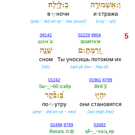
וְ:אַשְׁמוּרָ֥ה
בַ:לָּֽיְלָה׃
в·
·ночи
и·стража
ђ
[
prep
~
def-art-vp
~
nms pausal
]
[
conj
~
nfs
]
5
08142
02229
8804
шэ:нˈа:‎
ˈзрамта:м
זְ֭רַמְתָּ:ם
שֵׁנָ֣ה
сном
Ты уносишь потоком·их
[
nfs
]
[
qal-pf-2ms
~
3mp-sf
]
01242
01961
8799
ˈба~_~ббˈо:кěр
йiғйˈў
יִהְי֑וּ
בַּ֝:בֹּ֗קֶר
по·
·утру
они становятся
ђ
[
prep
~
def-art-vp
~
nms
]
[
qal-impf-3mp
]
02498
8799
02682
йахаљˈо:ф
қě~_~ха:цˌир