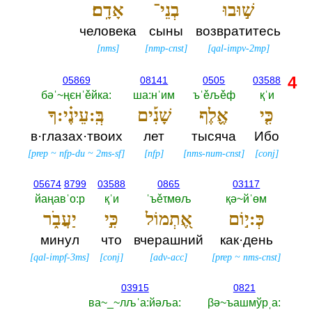
שׁ֣וּבוּ
בְנֵי־
אָדָֽם׃
человека
сыны
возвратитесь
[
nms
]
[
nmp-cnst
]
[
qal-impv-2mp
]
4
05869
08141
0505
03588
бәˈ~ңєнˈěйка:‎
ша:нˈим
ъˈěљěф
қˈи
כִּ֤י
אֶ֪לֶף
שָׁנִ֡ים
בְּֽ:עֵינֶ֗י:ךָ
в·глазах·твоих
лет
тысяча
Ибо
[
prep
~
nfp-du
~
2ms-sf
]
[
nfp
]
[
nms-num-cnst
]
[
conj
]
05674
8799
03588
0865
03117
йаңавˈо:р
қˈи
ˈъěτмөљ
қә~йˈөм
כְּ:י֣וֹם
אֶ֭תְמוֹל
כִּ֣י
יַעֲבֹ֑ר
минул
что
вчерашний
как·день
[
qal-impf-3ms
]
[
conj
]
[
adv-acc
]
[
prep
~
nms-cnst
]
03915
0821
ва~_~лљˈа:йәља:‎
βә~ъашмўрˌа:‎