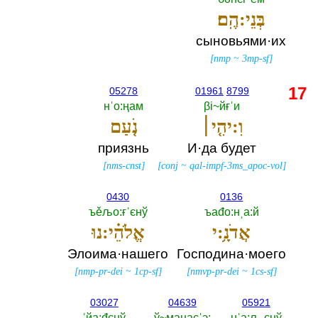
בְּנֵי:הֶֽם׃
сыновьями·их
[
nmp
~
3mp-sf
]
17
05278
01961
8799
нˈо:ңам
βi~йғˈи
וִ:יהִ֤י׀
נֹ֤עַם
приязнь
И·да будет
[
nms-cnst
]
[
conj
~
qal-impf-3ms_apoc-vol
]
0430
0136
ъěљо:ғˈєнў
ъаđо:нˌа:й
אֲדֹנָ֥:י
אֱלֹהֵ֗י:נוּ
Элоима·нашего
Господина·моего
[
nmp-pr-dei
~
1cp-sf
]
[
nmvp-pr-dei
~
1cs-sf
]
03027
04639
05921
ˈйа:đєнў
ў~маңаçˈэ:‎
ңˈа:љˌєнў