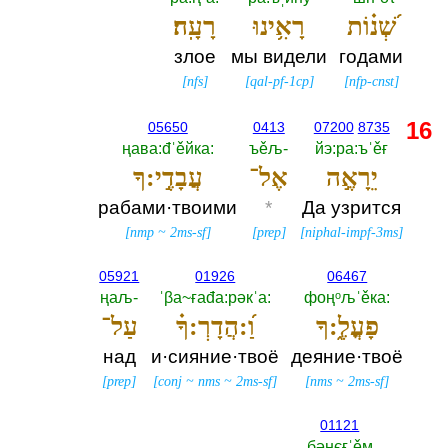
שְׁ֝נ֗וֹת
רָאִ֥ינוּ
רָעָֽה׃
злое
мы видели
годами
[
nfs
]
[
qal-pf-1cp
]
[
nfp-cnst
]
16
05650
0413
07200
8735
ңава:đˈěйка:‎
ъěљ-‎
йэ:ра:ъˈěғ
יֵרָאֶ֣ה
אֶל־
עֲבָדֶ֣י:ךָ
рабами·твоими
*
Да узрится
[
nmp
~
2ms-sf
]
[
prep
]
[
niphal-impf-3ms
]
05921
01926
06467
ңаљ-‎
ˈβа~ғаđа:рәкˈа:‎
фоңᵒљˈěка:‎
פָעֳלֶ֑:ךָ
וַ֝:הֲדָרְ:ךָ֗
עַל־
над
и·сияние·твоё
деяние·твоё
[
prep
]
[
conj
~
nms
~
2ms-sf
]
[
nms
~
2ms-sf
]
01121
бәнєғˈěм