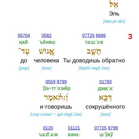
אֵֽל׃
Эль
[
nms-pr-dei
]
3
05704
0582
07725
8686
ңаđ-‎
ˈъěнөш
та:шˈэ:в
תָּשֵׁ֣ב
אֱ֭נוֹשׁ
עַד־
до
человека
Ты доводишь обратно
[
prep
]
[
nms
]
[
hiphil-impf-2ms
]
0559
8799
01793
ˈβа~ттˈо:мěр
даққˈа:‎
דַּכָּ֑א
וַ֝:תֹּ֗אמֶר
и·говоришь
сокрушённого
[
conj-consec
~
qal-impf-2ms
]
[
nms
]
0120
01121
07725
8798
ъа:đˈа:м
вәнє-‎
шˈўвў