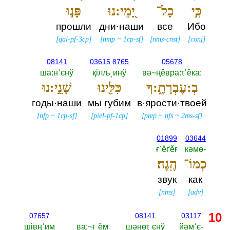
כִּ֣י
כָל־
יָ֭מֵי:נוּ
פָּנ֣וּ
прошли
дни·наши
все
Ибо
[
qal-pf-3cp
]
[
nmp
~
1cp-sf
]
[
nms-cnst
]
[
conj
]
08141
03615
8765
05678
ша:нˈєнў
қiлљˌинў
вә~ңěвра:τˈěка:‎
בְ:עֶבְרָתֶ֑:ךָ
כִּלִּ֖ינוּ
שָׁנֵ֣י:נוּ
годы·наши
мы губим
в·ярости·твоей
[
nfp
~
1cp-sf
]
[
piel-pf-1cp
]
[
prep
~
nfs
~
2ms-sf
]
01899
03644
ғˈěґěғ
кәмө-‎
כְמוֹ־
הֶֽגֶה׃
звук
как
[
nms
]
[
adv
]
10
07657
08141
03117
шiвңˈим
ва:~ғˌěм
шәнөτˌєнў
йәмˈє-‎