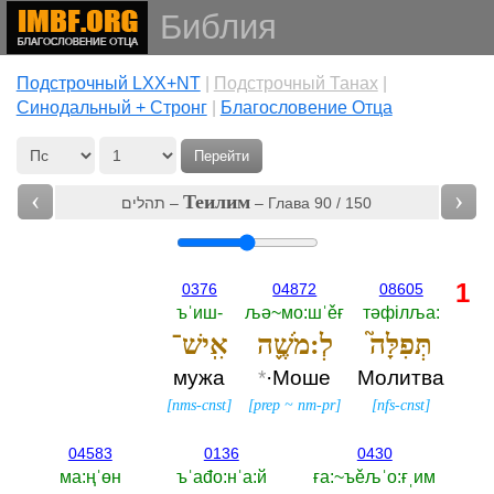
Библия
Подстрочный LXX+NT
|
Подстрочный Танах
|
Cинодальный + Стронг
|
Благословение Отца
Перейти
‹
›
Теилим
תהלים –
– Глава 90 / 150
1
0376
04872
08605
ъˈиш-‎
љә~мо:шˈěғ
тәфiлља:‎
תְּפִלָּה֮
לְ:מֹשֶׁ֪ה
אִֽישׁ־
мужа
*
·Моше
Молитва
[
nms-cnst
]
[
prep
~
nm-pr
]
[
nfs-cnst
]
04583
0136
0430
ма:ңˈөн
ъˈаđо:нˈа:й
ға:~ъěљˈо:ғˌим