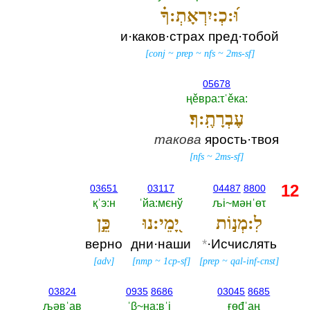
וּ֝:כְ:יִרְאָתְ:ךָ֗
и·каков·страх пред·тобой
[
conj
~
prep
~
nfs
~
2ms-sf
]
05678
ңěвра:τˈěка:‎
עֶבְרָתֶֽ:ךָ׃
такова
ярость·твоя
[
nfs
~
2ms-sf
]
12
03651
03117
04487
8800
қˈэ:н
ˈйа:мєнў
љi~мәнˈөτ
לִ:מְנ֣וֹת
יָ֭מֵי:נוּ
כֵּ֣ן
верно
дни·наши
*
·Исчислять
[
adv
]
[
nmp
~
1cp-sf
]
[
prep
~
qal-inf-cnst
]
03824
0935
8686
03045
8685
љәвˈав
ˈβ~на:вˈi
ғөđˈаң