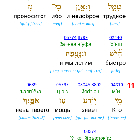
עָמָ֣ל
וָ:אָ֑וֶן
כִּי־
גָ֥ז
проносится
ибо
и·недоброе
трудное
[
qal-pf-3ms
]
[
conj
]
[
conj
~
nms
]
[
nms
]
05774
8799
02440
βа~нна:ңˈуфа:‎
ˈхˈиш
חִ֝֗ישׁ
וַ:נָּעֻֽפָה׃
и·мы летим
быстро
[
conj-consec
~
qal-impf-1cp
]
[
adv
]
11
0639
05797
03045
8802
04310
ъаппˈěка:‎
ңˈо:з
ˈйөđэ:аң
мˈи-‎
מִֽי־
י֭וֹדֵעַ
עֹ֣ז
אַפֶּ֑:ךָ
гнева·твоего
мощь
знает
Кто
[
nms
~
2ms-sf
]
[
nms-cnst
]
[
qal-ptc-act-ms
]
[
interr-pr
]
03374
ˈў~кә~йiръа:τәкˈа:‎