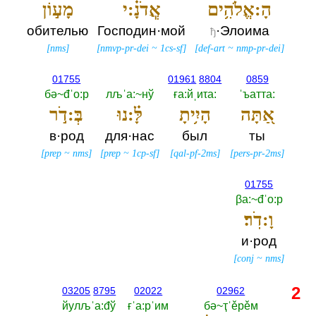
הָ:אֱלֹהִ֥ים
אֲֽדֹנָ֗:י
מָע֣וֹן
обителью
Господин·мой
·Элоима
ђ
[
nms
]
[
nmvp-pr-dei
~
1cs-sf
]
[
def-art
~
nmp-pr-dei
]
01755
01961
8804
0859
бә~đˈо:р
лљˈа:~нў
ға:йˌиτа:‎
ˈъатта:‎
אַ֭תָּה
הָיִ֥יתָ
לָּ֗:נוּ
בְּ:דֹ֣ר
в·род
для·нас
был
ты
[
prep
~
nms
]
[
prep
~
1cp-sf
]
[
qal-pf-2ms
]
[
pers-pr-2ms
]
01755
βа:~đˈо:р
וָ:דֹֽר׃
и·род
[
conj
~
nms
]
2
03205
8795
02022
02962
йулљˈа:đў
ғˈа:рˈим
бә~ҭˈěрěм