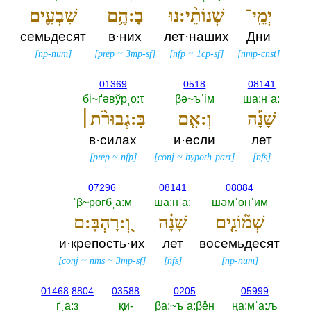
יְמֵֽי־
שְׁנוֹתֵ֨י:נוּ
בָ:הֶ֥ם
שִׁבְעִ֪ים
семьдесят
в·них
лет·наших
Дни
[
np-num
]
[
prep
~
3mp-sf
]
[
nfp
~
1cp-sf
]
[
nmp-cnst
]
01369
0518
08141
бi~ґәвўрˌо:τ
βә~ъˈiм
ша:нˈа:‎
שָׁנָ֡ה
וְ:אִ֤ם
בִּ:גְבוּרֹ֨ת׀
в·силах
и·если
лет
[
prep
~
nfp
]
[
conj
~
hypoth-part
]
[
nfs
]
07296
08141
08084
ˈβ~роғбˌа:м
ша:нˈа:‎
шәмˈөнˈим
שְׁמ֘וֹנִ֤ים
שָׁנָ֗ה
וְ֭:רָהְבָּ:ם
и·крепость·их
лет
восемьдесят
[
conj
~
nms
~
3mp-sf
]
[
nfs
]
[
np-num
]
01468
8804
03588
0205
05999
ґˌа:з
қи-‎
βа:~ъˈа:βěн
ңа:мˈа:љ