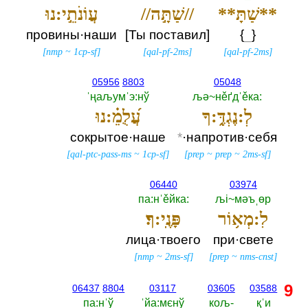
**שַׁתָּ**
//שַׁתָּ֣ה//
עֲוֹנֹתֵ֣י:נוּ
провины·наши
[Ты поставил]
{
_
}
[
nmp
~
1cp-sf
]
[
qal-pf-2ms
]
[
qal-pf-2ms
]
05956
8803
05048
ˈңаљумˈэ:нў
љә~нěґдˈěка:‎
לְ:נֶגְדֶּ֑:ךָ
עֲ֝לֻמֵ֗:נוּ
сокрытое·наше
*
·напротив·себя
[
qal-ptc-pass-ms
~
1cp-sf
]
[
prep
~
prep
~
2ms-sf
]
06440
03974
па:нˈěйка:‎
љi~мәъˌөр
לִ:מְא֥וֹר
פָּנֶֽי:ךָ׃
лица·твоего
при·свете
[
nmp
~
2ms-sf
]
[
prep
~
nms-cnst
]
9
06437
8804
03117
03605
03588
па:нˈў
ˈйа:мєнў
кољ-‎
қˈи