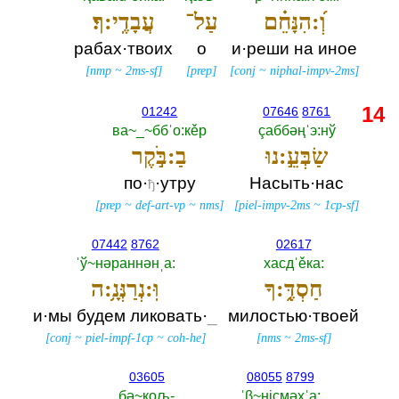
וְ֝:הִנָּחֵ֗ם
עַל־
עֲבָדֶֽי:ךָ׃
рабах·твоих
о
и·реши на иное
[
nmp
~
2ms-sf
]
[
prep
]
[
conj
~
niphal-impv-2ms
]
14
01242
07646
8761
ва~_~ббˈо:кěр
çаббәңˈэ:нў
שַׂבְּעֵ֣:נוּ
בַ:בֹּ֣קֶר
по·
·утру
Насыть·нас
ђ
[
prep
~
def-art-vp
~
nms
]
[
piel-impv-2ms
~
1cp-sf
]
07442
8762
02617
ˈў~нәраннәнˌа:‎
хасдˈěка:‎
חַסְדֶּ֑:ךָ
וּֽ:נְרַנְּנָ֥:ה
и·мы будем ликовать·
_
милостью·твоей
[
conj
~
piel-impf-1cp
~
coh-he
]
[
nms
~
2ms-sf
]
03605
08055
8799
бә~кољ-‎
ˈβ~нiçмәхˈа:‎