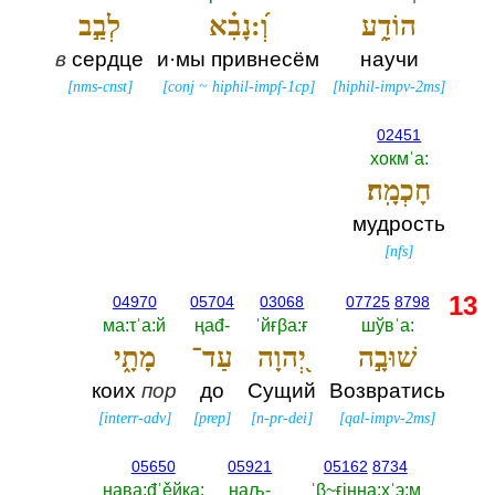
הוֹדַ֑ע
וְ֝:נָבִ֗א
לְבַ֣ב
в
сердце
и·мы привнесём
научи
[
nms-cnst
]
[
conj
~
hiphil-impf-1cp
]
[
hiphil-impv-2ms
]
02451
хокмˈа:‎
חָכְמָֽה׃
мудрость
[
nfs
]
13
04970
05704
03068
07725
8798
ма:τˈа:й
ңаđ-‎
ˈйғβа:ғ
шўвˈа:‎
שׁוּבָ֣ה
יְ֭הוָה
עַד־
מָתָ֑י
коих
пор
до
Сущий
Возвратись
[
interr-adv
]
[
prep
]
[
n-pr-dei
]
[
qal-impv-2ms
]
05650
05921
05162
8734
ңава:đˈěйка:‎
ңаљ-‎
ˈβ~ғiнна:хˈэ:м