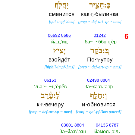
כֶּ:חָצִ֥יר
יַחֲלֹֽף׃
сменится
как·
·былинка
ђ
[
qal-impf-3ms
]
[
prep
~
def-art-vp
~
nms
]
6
06692
8686
01242
йа:цˈиц
ˈба~_~ббо:кˌěр
בַּ֭:בֹּקֶר
יָצִ֣יץ
взойдёт
По·
·утру
ђ
[
hiphil-impf-3ms
]
[
prep
~
def-art-vp
~
nms
]
06153
02498
8804
ˈља:~_~ңˈěрěв
βә~ха:љˈа:ф
וְ:חָלָ֑ף
לָ֝:עֶ֗רֶב
к·
·вечеру
и·обновится
ђ
[
prep
~
def-art-vp
~
nms
]
[
conj
~
qal-pf-3ms pausal
]
03001
8804
04135
8787
βә~йа:вˈэ:ш
йәмөљˌэ:љ