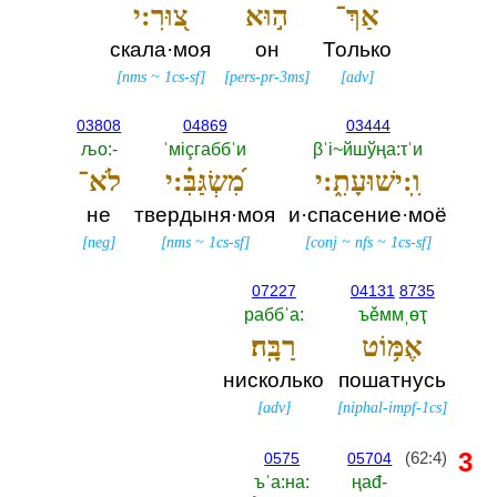
אַךְ־
ה֣וּא
צ֭וּרִ:י
скала·моя
он
Только
[
nms
~
1cs-sf
]
[
pers-pr-3ms
]
[
adv
]
03808
04869
03444
љо:-‎
ˈмiçгаббˈи
βˈi~йшўңа:τˈи
וִֽ:ישׁוּעָתִ֑:י
מִ֝שְׂגַּבִּ֗:י
לֹא־
не
твердыня·моя
и·спасение·моё
[
neg
]
[
nms
~
1cs-sf
]
[
conj
~
nfs
~
1cs-sf
]
07227
04131
8735
раббˈа:‎
ъěммˌөҭ
אֶמּ֥וֹט
רַבָּֽה׃
нисколько
пошатнусь
[
adv
]
[
niphal-impf-1cs
]
3
(62:4)
0575
05704
ъˈа:на:‎
ңаđ-‎