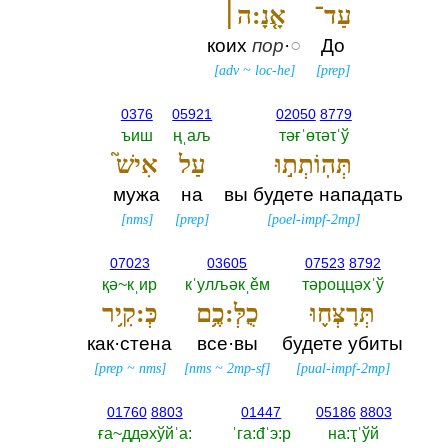
עַד־
אָ֤נָ:ה׀
коих
пор
·
○
До
[
adv
~
loc-he
]
[
prep
]
0376
05921
02050
8779
ъиш
ңˌаљ
тәғˈөτәτˈў
תְּהֽוֹתְת֣וּ
עַל
אִישׁ֮
мужа
на
вы будете нападать
[
nms
]
[
prep
]
[
poel-impf-2mp
]
07023
03605
07523
8792
қә~кˌир
кˈулљәкˌěм
тәроццәхˈў
תְּרָצְּח֪וּ
כֻלְּ:כֶ֥ם
כְּ:קִ֥יר
как·стена
все·вы
будете убиты
[
prep
~
nms
]
[
nms
~
2mp-sf
]
[
pual-impf-2mp
]
01760
8803
01447
05186
8803
ға~ддәхўйˈа:‎
ˈга:đˈэ:р
на:ҭˈўй