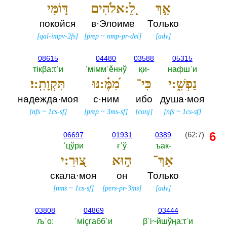
אַ֣ךְ
לֵ֭:אלֹהִים
דּ֣וֹמִּי
покойся
в·Элоиме
Только
[
qal-impv-2fs
]
[
prep
~
nmp-pr-dei
]
[
adv
]
08615
04480
03588
05315
тiкβа:τˈи
ˈмiммˈěннў
қи-‎
нафшˈи
נַפְשִׁ֑:י
כִּי־
מִ֝מֶּ֗:נּוּ
תִּקְוָתִֽ:י׃
надежда·моя
с·ним
ибо
душа·моя
[
nfs
~
1cs-sf
]
[
prep
~
3ms-sf
]
[
conj
]
[
nfs
~
1cs-sf
]
6
(62:7)
06697
01931
0389
ˈцўри
ғˈў
ъак-‎
אַךְ־
ה֣וּא
צ֭וּרִ:י
скала·моя
он
Только
[
nms
~
1cs-sf
]
[
pers-pr-3ms
]
[
adv
]
03808
04869
03444
љˈо:‎
ˈмiçгаббˈи
βˈi~йшўңа:τˈи