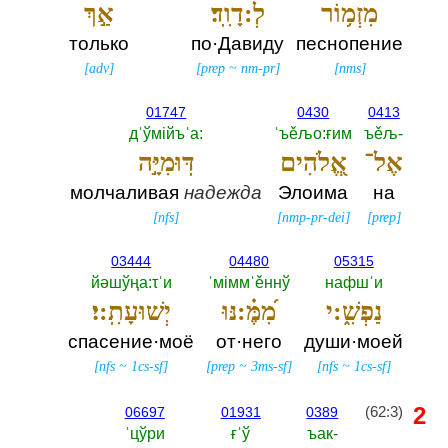
מִזְמ֥וֹר
לְ:דָוִֽד׃
אַ֣ךְ
только
по·Давиду
песнопение
[
adv
]
[
prep
~
nm-pr
]
[
nms
]
01747
0430
0413
дˈўмiйъˈа:‎
ˈъěљо:ғим
ъěљ-‎
אֶל־
אֱ֭לֹהִים
דּֽוּמִיָּ֣ה
молчаливая
надежда
Элоима
на
[
nfs
]
[
nmp-pr-dei
]
[
prep
]
03444
04480
05315
йәшўңа:τˈи
ˈмiммˈěннў
нафшˈи
נַפְשִׁ֑:י
מִ֝מֶּ֗:נּוּ
יְשׁוּעָתִֽ:י׃
спасение·моё
от·него
души·моей
[
nfs
~
1cs-sf
]
[
prep
~
3ms-sf
]
[
nfs
~
1cs-sf
]
2
(62:3)
06697
01931
0389
ˈцўри
ғˈў
ъак-‎