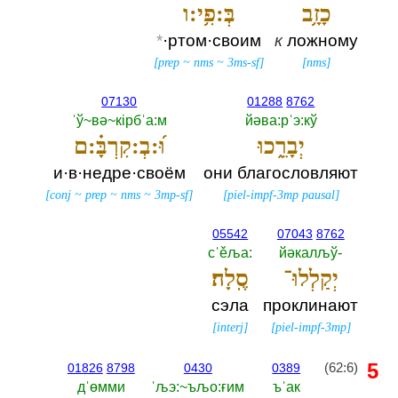
כָזָ֥ב
בְּ:פִ֥י:ו
*
·ртом·своим
к
ложному
[
prep
~
nms
~
3ms-sf
]
[
nms
]
07130
01288
8762
ˈў~вә~кiрбˈа:м
йәва:рˈэ:кў
יְבָרֵ֑כוּ
וּ֝:בְ:קִרְבָּ֗:ם
и·в·недре·своём
они благословляют
[
conj
~
prep
~
nms
~
3mp-sf
]
[
piel-impf-3mp pausal
]
05542
07043
8762
сˈěља:‎
йәкалљў-‎
יְקַלְלוּ־
סֶֽלָה׃
сэла
проклинают
[
interj
]
[
piel-impf-3mp
]
5
(62:6)
01826
8798
0430
0389
дˈөмми
ˈљэ:~ъљо:ғим
ъˈак