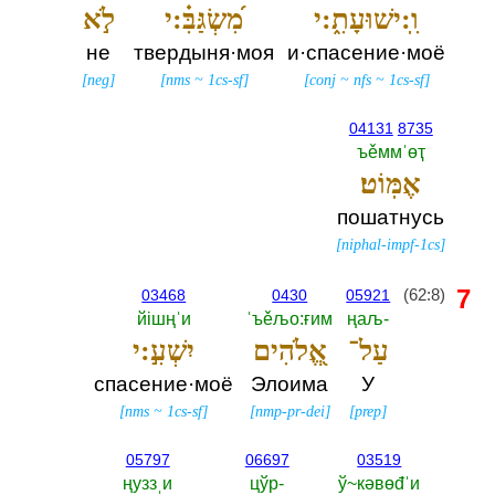
וִֽ:ישׁוּעָתִ֑:י
מִ֝שְׂגַּבִּ֗:י
לֹ֣א
не
твердыня·моя
и·спасение·моё
[
neg
]
[
nms
~
1cs-sf
]
[
conj
~
nfs
~
1cs-sf
]
04131
8735
ъěммˈөҭ
אֶמּֽוֹט׃
пошатнусь
[
niphal-impf-1cs
]
7
(62:8)
03468
0430
05921
йiшңˈи
ˈъěљо:ғим
ңаљ-‎
עַל־
אֱ֭לֹהִים
יִשְׁעִ֣:י
спасение·моё
Элоима
У
[
nms
~
1cs-sf
]
[
nmp-pr-dei
]
[
prep
]
05797
06697
03519
ңуззˌи
цўр-‎
ў~кәвөđˈи