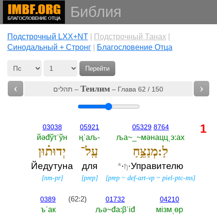
Библия
Подстрочный LXX+NT
|
Подстрочный Танах
|
Cинодальный + Стронг
|
Благословение Отца
Перейти
‹
›
Теилим
תהלים –
– Глава 62 / 150
1
03038
05921
05329
8764
йәđўτˈўн
ңˈаљ-‎
ља~_~мәнаццˌэ:ах
לַ:מְנַצֵּ֥חַ
עַֽל־
יְדוּת֗וּן
Йедутуна
для
*
·
·Управителю
ђ
[
nm-pr
]
[
prep
]
[
prep
~
def-art-vp
~
piel-ptc-ms
]
(62:2)
0389
01732
04210
ъˈак
љә~đа:βˈiđ
мiзмˌөр