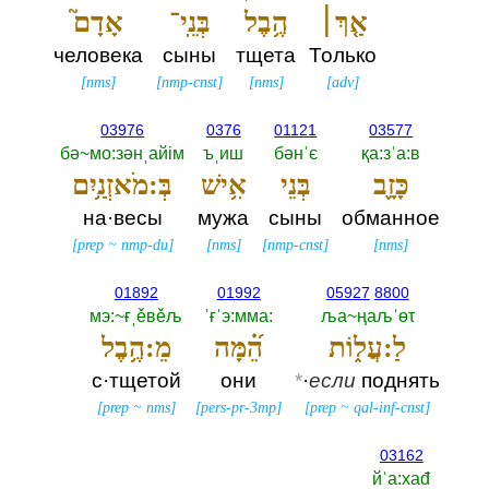
אַ֤ךְ׀
הֶ֥בֶל
בְּנֵֽי־
אָדָם֮
человека
сыны
тщета
Только
[
nms
]
[
nmp-cnst
]
[
nms
]
[
adv
]
03976
0376
01121
03577
бә~мо:зәнˌайiм
ъˌиш
бәнˈє
қа:зˈа:в
כָּזָ֪ב
בְּנֵי
אִ֥ישׁ
בְּ:מֹאזְנַ֥יִם
на·весы
мужа
сыны
обманное
[
prep
~
nmp-du
]
[
nms
]
[
nmp-cnst
]
[
nms
]
01892
01992
05927
8800
мэ:~ғˌěвěљ
ˈғˈэ:мма:‎
ља~ңаљˈөτ
לַ:עֲל֑וֹת
הֵ֝֗מָּה
מֵ:הֶ֥בֶל
с·тщетой
они
*
·
если
поднять
[
prep
~
nms
]
[
pers-pr-3mp
]
[
prep
~
qal-inf-cnst
]
03162
йˈа:хаđ