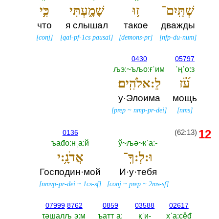
שְׁתַּֽיִם־
ז֥וּ
שָׁמָ֑עְתִּי
כִּ֥י
что
я слышал
такое
дважды
[
conj
]
[
qal-pf-1cs pausal
]
[
demons-pr
]
[
nfp-du-num
]
0430
05797
љэ:~ъљо:ғˈим
ˈңˈо:з
עֹ֝֗ז
לֵ:אלֹהִֽים׃
у·Элоима
мощь
[
prep
~
nmp-pr-dei
]
[
nms
]
12
(62:13)
0136
ъаđо:нˌа:й
ў~љә~кˈа:-‎
וּ:לְ:ךָֽ־
אֲדֹנָ֥:י
Господин·мой
И·у·тебя
[
nmvp-pr-dei
~
1cs-sf
]
[
conj
~
prep
~
2ms-sf
]
07999
8762
0859
03588
02617
τәшалљˌэ:м
ъаттˌа:‎
қˈи-‎
хˈа:сěđ