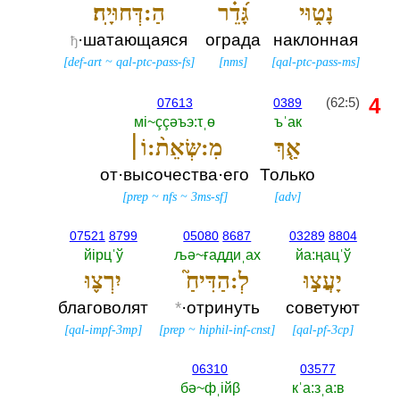
נָט֑וּי
גָּ֝דֵ֗ר
הַ:דְּחוּיָֽה׃
·шатающаяся
ограда
наклонная
ђ
[
def-art
~
qal-ptc-pass-fs
]
[
nms
]
[
qal-ptc-pass-ms
]
4
(62:5)
07613
0389
мi~ççәъэ:τˌө
ъˈак
אַ֤ךְ
מִ:שְּׂאֵת֨:וֹ׀
от·высочества·его
Только
[
prep
~
nfs
~
3ms-sf
]
[
adv
]
07521
8799
05080
8687
03289
8804
йiрцˈў
љә~ғаддиˌах
йа:ңацˈў
יָעֲצ֣וּ
לְ:הַדִּיחַ֮
יִרְצ֪וּ
благоволят
*
·отринуть
советуют
[
qal-impf-3mp
]
[
prep
~
hiphil-inf-cnst
]
[
qal-pf-3cp
]
06310
03577
бә~фˌiйβ
кˈа:зˌа:в