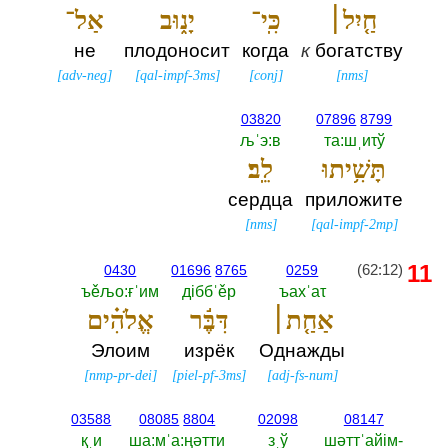
חַ֤יִל׀
כִּֽי־
יָנ֑וּב
אַל־
не
плодоносит
когда
к
богатству
[
adv-neg
]
[
qal-impf-3ms
]
[
conj
]
[
nms
]
03820
07896
8799
љˈэ:в
та:шˌиτў
תָּשִׁ֥יתוּ
לֵֽב׃
сердца
приложите
[
nms
]
[
qal-impf-2mp
]
11
(62:12)
0430
01696
8765
0259
ъěљо:ғˈим
дiббˈěр
ъахˈаτ
אַחַ֤ת׀
דִּבֶּ֬ר
אֱלֹהִ֗ים
Элоим
изрёк
Однажды
[
nmp-pr-dei
]
[
piel-pf-3ms
]
[
adj-fs-num
]
03588
08085
8804
02098
08147
қˌи
ша:мˈа:ңәтти
зˌў
шәттˈайiм-‎