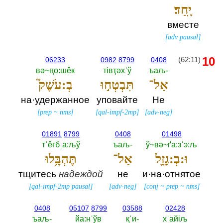
יָֽחַד׃
вместе
[
adv pausal
]
10
(62:11)
06233
0982
8799
0408
вә~ңо:шěк
тiвҭәхˈў
ъаљ-‎
אַל־
תִּבְטְח֣וּ
בְ:עֹשֶׁק֮
на·удержанное
уповайте
Не
[
prep
~
nms
]
[
qal-impf-2mp
]
[
adv-neg
]
01891
8799
0408
01498
тˈěғбˌа:љў
ъаљ-‎
ў~вә~ґа:зˈэ:љ
וּ:בְ:גָזֵ֪ל
אַל־
תֶּהְבָּ֥לוּ
тщитесь
надеждой
не
и·на·отнятое
[
qal-impf-2mp pausal
]
[
adv-neg
]
[
conj
~
prep
~
nms
]
0408
05107
8799
03588
02428
ъаљ-‎
йа:нˈўв
қˈи-‎
хˈайiљ