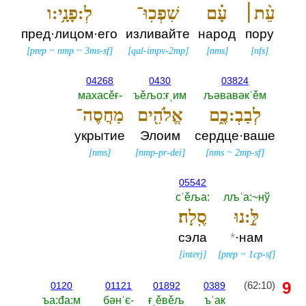
עֵ֨ת׀
עָ֗ם
שִׁפְכֽוּ־
לְ:פָנָ֥י:ו
пред·лицом·его
изливайте
народ
пору
[
prep
~
nmp
~
3ms-sf
]
[
qal-impv-2mp
]
[
nms
]
[
nfs
]
04268
0430
03824
махасěғ-‎
ъěљо:ғˌим
љәвавәкˈěм
לְבַבְ:כֶ֑ם
אֱלֹהִ֖ים
מַחֲסֶה־
укрытие
Элоим
сердце·ваше
[
nms
]
[
nmp-pr-dei
]
[
nms
~
2mp-sf
]
05542
сˈěља:‎
лљˈа:~нў
לָּ֣:נוּ
סֶֽלָה׃
сэла
*
·нам
[
interj
]
[
prep
~
1cp-sf
]
9
(62:10)
0120
01121
01892
0389
ъа:đа:м
бәнˈє-‎
ғˌěвěљ
ъˈак