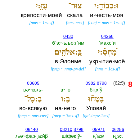
וּ:כְבוֹדִ֑:י
צוּר־
עֻזִּ֥:י
крепости·моей
скала
и·честь·моя
[
nms
~
1cs-sf
]
[
nms-cnst
]
[
conj
~
nms
~
1cs-sf
]
0430
04268
бˈэ:~ъљо:ғˈим
ˈмахсˈи
מַ֝חְסִ֗:י
בֵּֽ:אלֹהִֽים׃
в·Элоиме
укрытие·моё
[
prep
~
nmp-pr-dei
]
[
nms
~
1cs-sf
]
8
(62:9)
03605
0982
8798
вә~кољ-‎
в~ˈө
бiҭхˈў
בִּטְח֘וּ
ב֤:וֹ
בְ:כָל־
во·всякую
на·него
Уповай
[
prep
~
nms-cnst
]
[
prep
~
3ms-sf
]
[
qal-impv-2ms
]
06440
08210
8798
05971
06256
љә~фа:нˌа:йβ
шiфәкˈў-‎
ңˈа:м
ңˌэ:τ