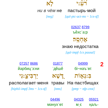
רֹ֝עִ֗:י
לֹ֣א
ни
в
чём
не
пастырь·мой
[
neg
]
[
qal-ptc-act-ms
~
1cs-sf
]
02637
8799
ъěхсˈа:р
אֶחְסָֽר׃
знаю недостатка
[
qal-impf-1cs pausal
]
2
07257
8686
01877
04999
йарбицˈэ:ни
ˈдěшě
бi~нәъˈөτ
בִּ:נְא֣וֹת
דֶּ֭שֶׁא
יַרְבִּיצֵ֑:נִי
располагает·меня
травы
На·пастбищах
[
hiphil-impf-3ms
~
1cs-sf
]
[
nms
]
[
prep
~
nfp-cnst
]
04496
04325
05921
мәнухˈөτ
мˌє
ңаљ-‎