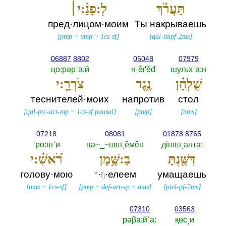
תַּעֲרֹ֬ךְ
לְ:פָנַ֨:י׀
пред·лицом·моим
Ты накрываешь
[
prep
~
nmp
~
1cs-sf
]
[
qal-impf-2ms
]
06887
8802
05048
07979
цо:рәрˈа:й
нˌěґěđ
шуљхˈа:н
שֻׁלְחָ֗ן
נֶ֥גֶד
צֹרְרָ֑:י
теснителей·моих
напротив
стол
[
qal-ptc-act-mp
~
1cs-sf pausal
]
[
prep
]
[
nms
]
07218
08081
01878
8765
ˈро:шˈи
ва~_~шшˌěмěн
дiшшˌанта:‎
דִּשַּׁ֖נְתָּ
בַ:שֶּׁ֥מֶן
רֹ֝אשִׁ֗:י
голову·мою
*
·
·елеем
умащаешь
ђ
[
nms
~
1cs-sf
]
[
prep
~
def-art-vp
~
nms
]
[
piel-pf-2ms
]
07310
03563
рәβа:йˈа:‎
қөсˌи