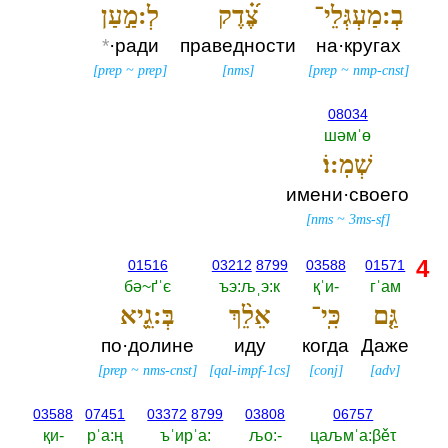
בְ:מַעְגְּלֵי־
צֶ֝֗דֶק
לְ:מַ֣עַן
*
·ради
праведности
на·кругах
[
prep
~
prep
]
[
nms
]
[
prep
~
nmp-cnst
]
08034
шәмˈө
שְׁמֽ:וֹ׃
имени·своего
[
nms
~
3ms-sf
]
4
01516
03212
8799
03588
01571
бә~ґˈє
ъэ:љˌэ:к
қˈи-‎
гˈам
גַּ֤ם
כִּֽי־
אֵלֵ֨ךְ
בְּ:גֵ֪יא
по·долине
иду
когда
Даже
[
prep
~
nms-cnst
]
[
qal-impf-1cs
]
[
conj
]
[
adv
]
03588
07451
03372
8799
03808
06757
қи-‎
рˈа:ң
ъˈирˈа:‎
љо:-‎
цаљмˈа:βěτ