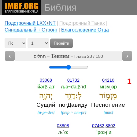
Библия
Подстрочный LXX+NT
|
Подстрочный Танах
|
Cинодальный + Стронг
|
Благословение Отца
Перейти
‹
›
Теилим
תהלים –
– Глава 23 / 150
1
03068
01732
04210
йәғβˌа:ғ
љә~đа:βˈiđ
мiзмˌөр
מִזְמ֥וֹר
לְ:דָוִ֑ד
יְהוָ֥ה
Сущий
по·Давиду
Песнопение
[
n-pr-dei
]
[
prep
~
nm-pr
]
[
nms
]
03808
07462
8802
љˈо:‎
ˈро:ңˈи