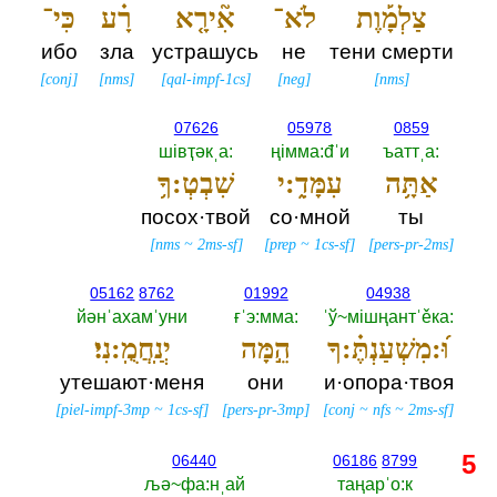
צַלְמָ֡וֶת
לֹא־
אִ֘ירָ֤א
רָ֗ע
כִּי־
ибо
зла
устрашусь
не
тени смерти
[
conj
]
[
nms
]
[
qal-impf-1cs
]
[
neg
]
[
nms
]
07626
05978
0859
шiвҭәкˌа:‎
ңiмма:đˈи
ъаттˌа:‎
אַתָּ֥ה
עִמָּדִ֑:י
שִׁבְטְ:ךָ֥
посох·твой
со·мной
ты
[
nms
~
2ms-sf
]
[
prep
~
1cs-sf
]
[
pers-pr-2ms
]
05162
8762
01992
04938
йәнˈахамˈуни
ғˈэ:мма:‎
ˈў~мiшңантˈěка:‎
וּ֝:מִשְׁעַנְתֶּ֗:ךָ
הֵ֣מָּה
יְנַֽחֲמֻֽ:נִי׃
утешают·меня
они
и·опора·твоя
[
piel-impf-3mp
~
1cs-sf
]
[
pers-pr-3mp
]
[
conj
~
nfs
~
2ms-sf
]
5
06440
06186
8799
љә~фа:нˌай
таңарˈо:к