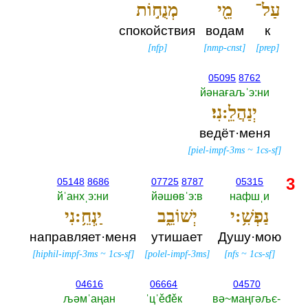
עַל־
מֵ֖י
מְנֻח֣וֹת
спокойствия
водам
к
[
nfp
]
[
nmp-cnst
]
[
prep
]
05095
8762
йәнағаљˈэ:ни
יְנַהֲלֵֽ:נִי׃
ведёт·меня
[
piel-impf-3ms
~
1cs-sf
]
3
05148
8686
07725
8787
05315
йˈанхˌэ:ни
йәшөвˈэ:в
нафшˌи
נַפְשִׁ֥:י
יְשׁוֹבֵ֑ב
יַֽנְחֵ֥:נִי
направляет·меня
утишает
Душу·мою
[
hiphil-impf-3ms
~
1cs-sf
]
[
polel-impf-3ms
]
[
nfs
~
1cs-sf
]
04616
06664
04570
љәмˈаңан
ˈцˈěđěк
вә~маңгәљє-‎