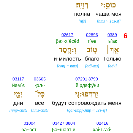
כּוֹסִ֥:י
רְוָיָֽה׃
полна
чаша·моя
[
nfs
]
[
nms
~
1cs-sf
]
6
02617
02896
0389
βа:~хˈěсěđ
ҭˈөв
ъˈак
אַ֤ךְ׀
ט֤וֹב
וָ:חֶ֣סֶד
и·милость
благо
Только
[
conj
~
nms
]
[
adj-ms
]
[
adv
]
03117
03605
07291
8799
йәмˈє
қољ-‎
ˈйiрдәфўни
יִ֭רְדְּפוּ:נִי
כָּל־
יְמֵ֣י
дни
все
будут сопровождать·меня
[
nmp-cnst
]
[
nms-cnst
]
[
qal-impf-3mp
~
1cs-sf
]
01004
03427
8804
02416
бә~вєτ-‎
βә~шавтˌи
хайъˈа:й