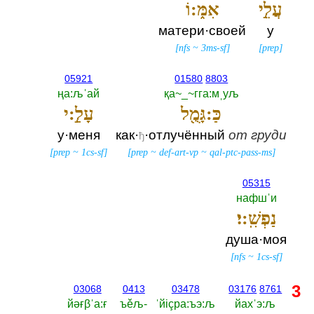
עֲלֵ֣י
אִמּ֑:וֹ
матери·своей
у
[
nfs
~
3ms-sf
]
[
prep
]
05921
01580
8803
ңа:љˈай
қа~_~гга:мˌуљ
כַּ:גָּמֻ֖ל
עָלַ֣:י
у·меня
как·
·отлучённый
от
груди
ђ
[
prep
~
1cs-sf
]
[
prep
~
def-art-vp
~
qal-ptc-pass-ms
]
05315
нафшˈи
נַפְשִֽׁ:י׃
душа·моя
[
nfs
~
1cs-sf
]
3
03068
0413
03478
03176
8761
йәғβˈа:ғ
ъěљ-‎
ˈйiçра:ъэ:љ
йахˈэ:љ