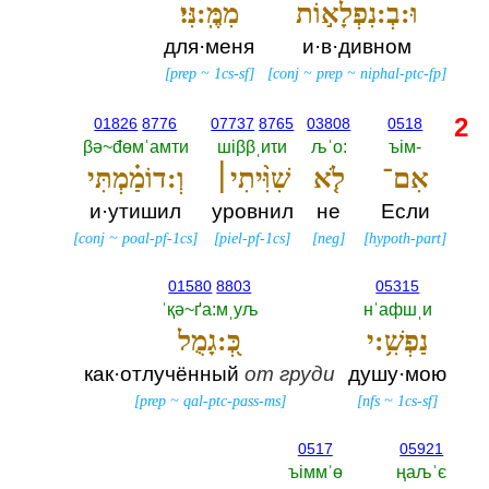
וּ:בְ:נִפְלָא֣וֹת
מִמֶּֽ:נִּי׃
для·меня
и·в·дивном
[
prep
~
1cs-sf
]
[
conj
~
prep
~
niphal-ptc-fp
]
2
01826
8776
07737
8765
03808
0518
βә~đөмˈамти
шiββˌиτи
љˈо:‎
ъiм-‎
אִם־
לֹ֤א
שִׁוִּ֨יתִי׀
וְ:דוֹמַ֗מְתִּי
и·утишил
уровнил
не
Если
[
conj
~
poal-pf-1cs
]
[
piel-pf-1cs
]
[
neg
]
[
hypoth-part
]
01580
8803
05315
ˈқә~ґа:мˌуљ
нˈафшˌи
נַפְשִׁ֥:י
כְּ֭:גָמֻל
как·отлучённый
от
груди
душу·мою
[
prep
~
qal-ptc-pass-ms
]
[
nfs
~
1cs-sf
]
0517
05921
ъiммˈө
ңаљˈє