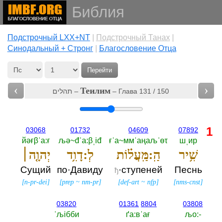
Библия
Подстрочный LXX+NT
|
Подстрочный Танах
|
Cинодальный + Стронг
|
Благословение Отца
Перейти
‹
›
Теилим
תהלים –
– Глава 131 / 150
1
03068
01732
04609
07892
йәғβˈа:ғ
љә~đˈа:βˌiđ
ғˈа~ммˈаңаљˈөτ
шˌир
שִׁ֥יר
הַֽ:מַּֽעֲל֗וֹת
לְ:דָוִ֥ד
יְהוָ֤ה׀
Сущий
по·Давиду
·ступеней
Песнь
ђ
[
n-pr-dei
]
[
prep
~
nm-pr
]
[
def-art
~
nfp
]
[
nms-cnst
]
03820
01361
8804
03808
ˈљiбби
ґа:вˈағ
љо:-‎