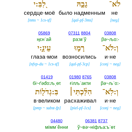
לֹא־
גָבַ֣הּ
לִ֭בִּ:י
сердце·моё
было надменным
не
[
nms
~
1cs-sf
]
[
qal-pf-3ms
]
[
neg
]
05869
07311
8804
03808
ңєнˈай
ра:мˈў
βә~љо:-‎
וְ:לֹא־
רָמ֣וּ
עֵינַ֑:י
глаза·мои
возносились
и·не
[
nfvp-du
~
1cs-sf
]
[
qal-pf-3cp
]
[
conj
~
neg
]
01419
01980
8765
03808
бi~ґәđо:љˌөτ
ғiлљˈакти
βә~љˈо:-‎
וְ:לֹֽא־
הִלַּ֓כְתִּי׀
בִּ:גְדֹל֖וֹת
в·великом
расхаживал
и·не
[
prep
~
subst-fp
]
[
piel-pf-1cs
]
[
conj
~
neg
]
04480
06381
8737
мiммˈěнни
ў~вә~нiфља:ъˈөτ