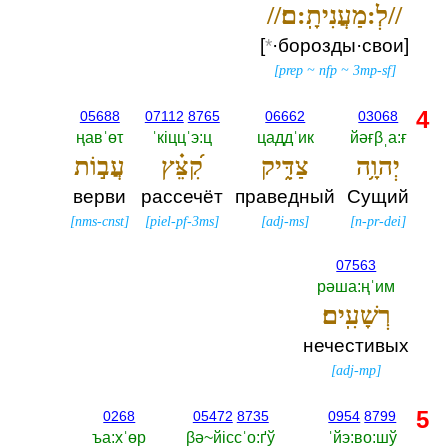
//לְ:מַעֲנִיתָֽ:ם׃//
[‎
*
·борозды·свои]
[
prep
~
nfp
~
3mp-sf
]
4
05688
07112
8765
06662
03068
ңавˈөτ
ˈкiццˈэ:ц
цаддˈик
йәғβˌа:ғ
יְהוָ֥ה
צַדִּ֑יק
קִ֝צֵּ֗ץ
עֲב֣וֹת
верви
рассечёт
праведный
Сущий
[
nms-cnst
]
[
piel-pf-3ms
]
[
adj-ms
]
[
n-pr-dei
]
07563
рәша:ңˈим
רְשָׁעִֽים׃
нечестивых
[
adj-mp
]
5
0268
05472
8735
0954
8799
ъа:хˈөр
βә~йiссˈо:ґў
ˈйэ:во:шў