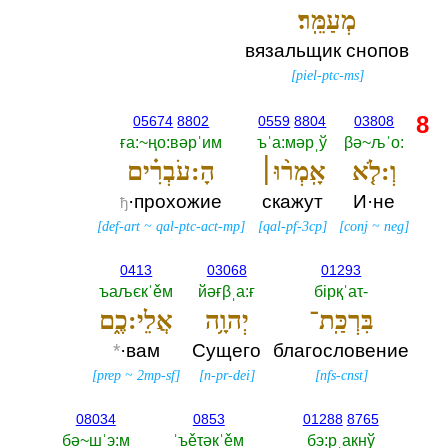
מְעַמֵּֽר׃
вязальщик снопов
[
piel-ptc-ms
]
8
05674
8802
0559
8804
03808
ға:~ңо:вәрˈим
ъˈа:мәрˌў
βә~љˈо:‎
וְ:לֹ֤א
אָֽמְר֨וּ׀
הָ:עֹבְרִ֗ים
·прохожие
скажут
И·не
ђ
[
def-art
~
qal-ptc-act-mp
]
[
qal-pf-3cp
]
[
conj
~
neg
]
0413
03068
01293
ъаљєкˈěм
йәғβˌа:ғ
бiрқˈаτ-‎
בִּרְכַּֽת־
יְהוָ֥ה
אֲלֵי:כֶ֑ם
*
·вам
Сущего
благословение
[
prep
~
2mp-sf
]
[
n-pr-dei
]
[
nfs-cnst
]
08034
0853
01288
8765
бә~шˈэ:м
ˈъěτәкˈěм
бэ:рˌакнў