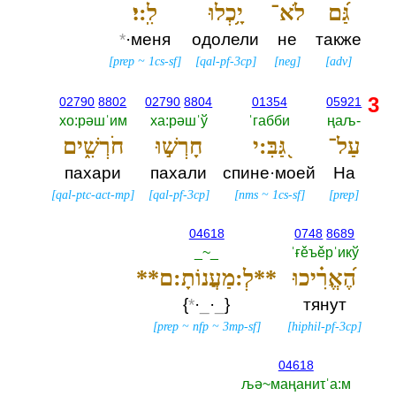
גַּ֝ם
לֹא־
יָ֥כְלוּ
לִֽ:י׃
*
·меня
одолели
не
также
[
prep
~
1cs-sf
]
[
qal-pf-3cp
]
[
neg
]
[
adv
]
3
02790
8802
02790
8804
01354
05921
хо:рәшˈим
ха:рәшˈў
ˈгабби
ңаљ-‎
עַל־
גַּ֭בִּ:י
חָרְשׁ֣וּ
חֹרְשִׁ֑ים
пахари
пахали
спине·моей
На
[
qal-ptc-act-mp
]
[
qal-pf-3cp
]
[
nms
~
1cs-sf
]
[
prep
]
04618
0748
8689
_~_
ˈғěъěрˈикў
הֶ֝אֱרִ֗יכוּ
**לְ:מַעֲנוֹתָ:ם**
{‎
*
·
_
·
_
‎}
тянут
[
prep
~
nfp
~
3mp-sf
]
[
hiphil-pf-3cp
]
04618
љә~маңаниτˈа:м