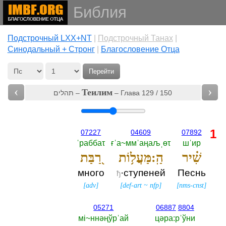
Библия
Подстрочный LXX+NT
|
Подстрочный Танах
|
Cинодальный + Стронг
|
Благословение Отца
Перейти
‹
›
Теилим
תהלים –
– Глава 129 / 150
1
07227
04609
07892
ˈраббаτ
ғˈа~ммˈаңаљˌөτ
шˈир
שִׁ֗יר
הַֽ:מַּעֲל֥וֹת
רַ֭בַּת
много
·ступеней
Песнь
ђ
[
adv
]
[
def-art
~
nfp
]
[
nms-cnst
]
05271
06887
8804
мi~ннәңўрˈай
цәра:рˈўни