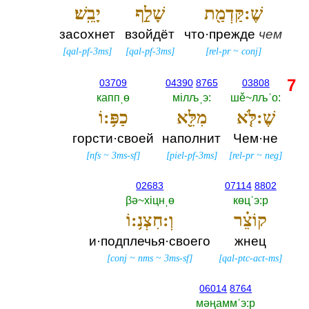
שֶׁ:קַּדְמַ֖ת
שָׁלַ֣ף
יָבֵֽשׁ׃
засохнет
взойдёт
что·прежде
чем
[
qal-pf-3ms
]
[
qal-pf-3ms
]
[
rel-pr
~
conj
]
7
03709
04390
8765
03808
каппˌө
мiлљˌэ:‎
шě~лљˈо:‎
שֶׁ:לֹּ֤א
מִלֵּ֖א
כַפּ֥:וֹ
горсти·своей
наполнит
Чем·не
[
nfs
~
3ms-sf
]
[
piel-pf-3ms
]
[
rel-pr
~
neg
]
02683
07114
8802
βә~хiцнˌө
көцˈэ:р
קוֹצֵ֗ר
וְ:חִצְנ֥:וֹ
и·подплечья·своего
жнец
[
conj
~
nms
~
3ms-sf
]
[
qal-ptc-act-ms
]
06014
8764
мәңаммˈэ:р