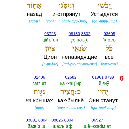
יֵ֭בֹשׁוּ
וְ:יִסֹּ֣גוּ
אָח֑וֹר
назад
и·отпрянут
Устыдятся
[
subst
]
[
conj
~
niphal-impf-3mp
]
[
qal-impf-3mp
]
06726
08130
8802
03605
цiйъˈөн
çо:нәъˌє
ˈқˈо:љ
כֹּ֝֗ל
שֹׂנְאֵ֥י
צִיּֽוֹן׃
Цион
ненавидящие
все
[
n-pr-loc
]
[
qal-ptc-act-mp-cnst
]
[
nms-cnst
]
6
01406
02682
01961
8799
гаггˈөτ
қа~хацˈир
ˈйiғйў
יִ֭הְיוּ
כַּ:חֲצִ֣יר
גַּגּ֑וֹת
на
крышах
как·быльё
Они станут
[
nmp
]
[
prep
~
nms-cnst
]
[
qal-impf-3mp
]
03001
8804
08025
8804
06927
йа:вˈэ:ш
ша:љˈаф
шě~ккаđмˌаτ