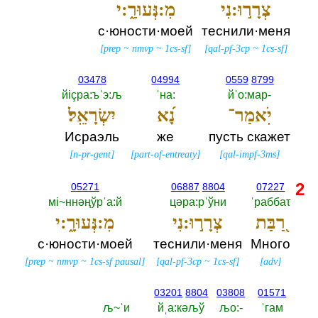
צְרָר֣וּ:נִי
מִ:נְּעוּרַ֑:י
с·юности·моей
теснили·меня
[
prep
~
nmvp
~
1cs-sf
]
[
qal-pf-3cp
~
1cs-sf
]
03478
04994
0559
8799
йiçра:ъˈэ:љ
ˈна:‎
йˈо:мар-‎
יֹֽאמַר־
נָ֝א
יִשְׂרָאֵֽל׃
Исраэль
же
пусть скажет
[
n-pr-gent
]
[
part-of-entreaty
]
[
qal-impf-3ms
]
2
05271
06887
8804
07227
мi~ннәңўрˈа:й
цәра:рˈўни
ˈраббаτ
רַ֭בַּת
צְרָר֣וּ:נִי
מִ:נְּעוּרָ֑:י
с·юности·моей
теснили·меня
Много
[
prep
~
nmvp
~
1cs-sf pausal
]
[
qal-pf-3cp
~
1cs-sf
]
[
adv
]
03201
8804
03808
01571
љ~ˈи
йˌа:кәљў
љо:-‎
ˈгам