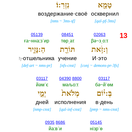
טָמֵ֖א
נִזְרֽ:וֹ׃
воздержание·своё
осквернил
[
nms
~
3ms-sf
]
[
qal-pf-3ms
]
13
05139
08451
02063
ға~нна:зˈир
төрˌаτ
βә~зˌо:τ
וְ:זֹ֥את
תּוֹרַ֖ת
הַ:נָּזִ֑יר
·отшельника
учение
И·это
ђ
[
def-art
~
nms-pr
]
[
nfs-cnst
]
[
conj
~
demons-pr-3fs
]
03117
04390
8800
03117
йәмˈє
мәљо:τ
бә~йˈөм
בְּ:י֗וֹם
מְלֹאת֙
יְמֵ֣י
дней
исполнения
в·день
[
nmp-cnst
]
[
qal-inf-cnst
]
[
prep
~
nms-cnst
]
0935
8686
05145
йа:вˈи
нiзрˈө