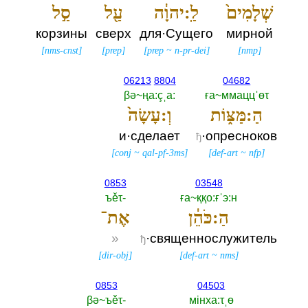
שְׁלָמִים֙
לַֽ:יהוָ֔ה
עַ֖ל
סַ֣ל
корзины
сверх
для·Сущего
мирной
[
nms-cnst
]
[
prep
]
[
prep
~
n-pr-dei
]
[
nmp
]
06213
8804
04682
βә~ңа:çˌа:‎
ға~ммаццˈөτ
הַ:מַּצּ֑וֹת
וְ:עָשָׂה֙
и·сделает
·опресноков
ђ
[
conj
~
qal-pf-3ms
]
[
def-art
~
nfp
]
0853
03548
ъěτ-‎
ға~ққо:ғˈэ:н
הַ:כֹּהֵ֔ן
אֶת־
»
·священнослужитель
ђ
[
dir-obj
]
[
def-art
~
nms
]
0853
04503
βә~ъěτ-‎
мiнха:τˌө