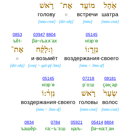
אֹ֥הֶל
מוֹעֵ֖ד
אֶת־
רֹ֣אשׁ
голову
»
встречи
шатра
[
nms-cnst
]
[
dir-obj
]
[
nms
]
[
nms-cnst
]
0853
03947
8804
05145
ъěτ-‎
βә~ља:кˈах
нiзрˈө
נִזְר֑:וֹ
וְ:לָקַ֗ח
אֶת־
»
и·возьмёт
воздержания·своего
[
dir-obj
]
[
conj
~
qal-pf-3ms
]
[
nms
~
3ms-sf
]
05145
07218
08181
нiзрˈө
рˈо:ш
çәңˌар
שְׂעַר֙
רֹ֣אשׁ
נִזְר֔:וֹ
воздержания·своего
головы
волос
[
nms
~
3ms-sf
]
[
nms-cnst
]
[
nms-cnst
]
0834
0784
05921
05414
8804
ъашěр-‎
ға:~ъˈэ:ш
ңаљ-‎
βә~на:τˌан