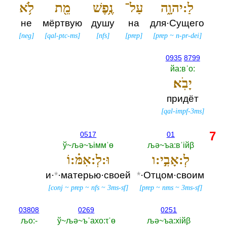
לַ:יהוָ֑ה
עַל־
נֶ֥פֶשׁ
מֵ֖ת
לֹ֥א
не
мёртвую
душу
на
для·Сущего
[
neg
]
[
qal-ptc-ms
]
[
nfs
]
[
prep
]
[
prep
~
n-pr-dei
]
0935
8799
йа:вˈо:‎
יָבֹֽא׃
придёт
[
qal-impf-3ms
]
7
0517
01
ў~љә~ъiммˈө
љә~ъа:вˈiйβ
לְ:אָבִ֣י:ו
וּ:לְ:אִמּ֗:וֹ
и·
*
·матерью·своей
*
·Отцом·своим
[
conj
~
prep
~
nfs
~
3ms-sf
]
[
prep
~
nms
~
3ms-sf
]
03808
0269
0251
љо:-‎
ў~љә~ъˈахо:τˈө
љә~ъа:хiйβ