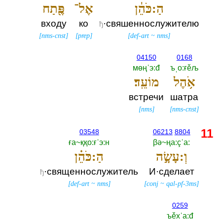
הַ:כֹּהֵ֔ן
אֶל־
פֶּ֖תַח
входу
ко
·свяшеннослужителю
ђ
[
nms-cnst
]
[
prep
]
[
def-art
~
nms
]
04150
0168
мөңˈэ:đ
ъˌо:ғěљ
אֹ֥הֶל
מוֹעֵֽד׃
встречи
шатра
[
nms
]
[
nms-cnst
]
11
03548
06213
8804
ға~ққо:ғˈэ:н
βә~ңа:çˈа:‎
וְ:עָשָׂ֣ה
הַ:כֹּהֵ֗ן
·священнослужитель
И·сделает
ђ
[
def-art
~
nms
]
[
conj
~
qal-pf-3ms
]
0259
ъěхˈа:đ