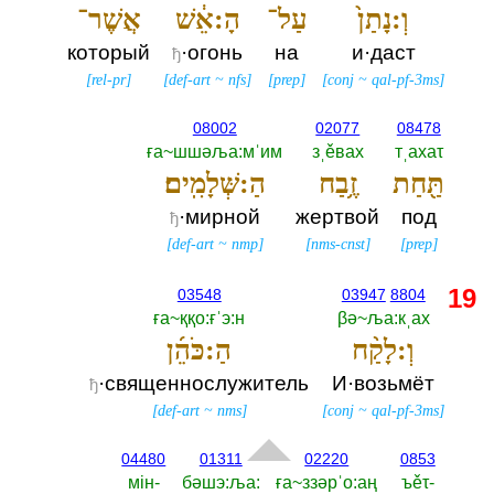
וְ:נָתַן֙
עַל־
הָ:אֵ֔שׁ
אֲשֶׁר־
который
·огонь
на
и·даст
ђ
[
rel-pr
]
[
def-art
~
nfs
]
[
prep
]
[
conj
~
qal-pf-3ms
]
08002
02077
08478
ға~шшәља:мˈим
зˌěвах
тˌахаτ
תַּ֖חַת
זֶ֥בַח
הַ:שְּׁלָמִֽים׃
·мирной
жертвой
под
ђ
[
def-art
~
nmp
]
[
nms-cnst
]
[
prep
]
19
03548
03947
8804
ға~ққо:ғˈэ:н
βә~ља:кˌах
וְ:לָקַ֨ח
הַ:כֹּהֵ֜ן
·священнослужитель
И·возьмёт
ђ
[
def-art
~
nms
]
[
conj
~
qal-pf-3ms
]
04480
01311
02220
0853
мiн-‎
бәшэ:ља:‎
ға~ззәрˈо:аң
ъěτ-‎