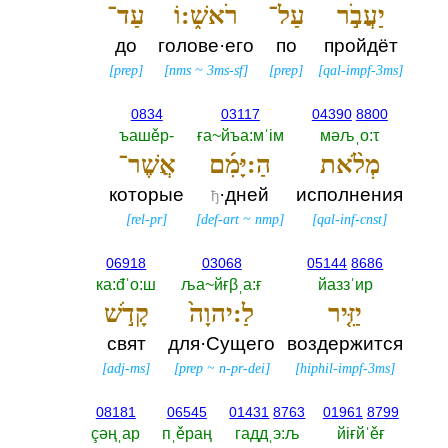
יַעֲבֹ֣ר
עַל־
רֹאשׁ֑:וֹ
עַד־
до
голове·его
по
пройдёт
[
prep
]
[
nms
~
3ms-sf
]
[
prep
]
[
qal-impf-3ms
]
0834
03117
04390
8800
ъашěр-‎
ға~йъа:мˈiм
мәљˌо:τ
מְלֹ֨את
הַ:יָּמִ֜ם
אֲשֶׁר־
которые
·дней
исполнения
ђ
[
rel-pr
]
[
def-art
~
nmp
]
[
qal-inf-cnst
]
06918
03068
05144
8686
ка:đˈо:ш
ља~йғβˌа:ғ
йаззˈир
יַזִּ֤יר
לַ:יהוָה֙
קָדֹ֣שׁ
свят
для·Сущего
воздержится
[
adj-ms
]
[
prep
~
n-pr-dei
]
[
hiphil-impf-3ms
]
08181
06545
01431
8763
01961
8799
çәңˌар
пˌěраң
гаддˌэ:љ
йiғйˈěғ