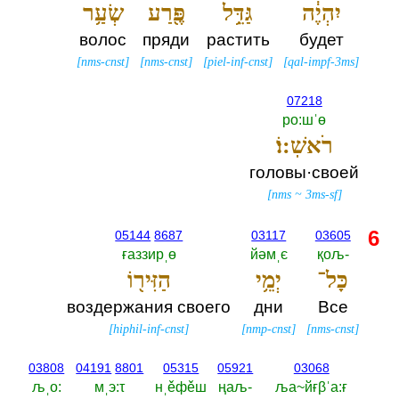
יִהְיֶ֔ה
גַּדֵּ֥ל
פֶּ֖רַע
שְׂעַ֥ר
волос
пряди
растить
будет
[
nms-cnst
]
[
nms-cnst
]
[
piel-inf-cnst
]
[
qal-impf-3ms
]
07218
ро:шˈө
רֹאשֽׁ:וֹ׃
головы·своей
[
nms
~
3ms-sf
]
6
05144
8687
03117
03605
ғаззирˌө
йәмˌє
қољ-‎
כָּל־
יְמֵ֥י
הַזִּיר֖וֹ
воздержания своего
дни
Все
[
hiphil-inf-cnst
]
[
nmp-cnst
]
[
nms-cnst
]
03808
04191
8801
05315
05921
03068
љˌо:‎
мˌэ:τ
нˌěфěш
ңаљ-‎
ља~йғβˈа:ғ