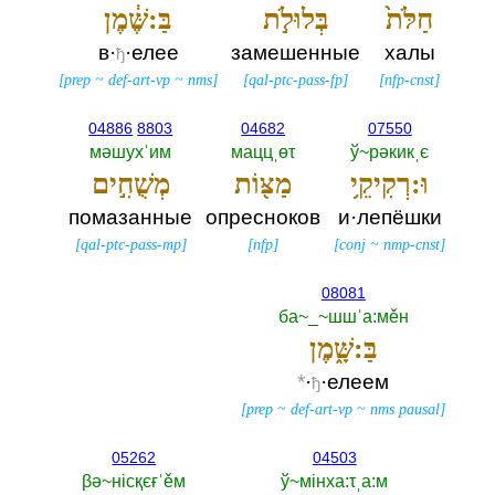
חַלֹּת֙
בְּלוּלֹ֣ת
בַּ:שֶּׁ֔מֶן
в·
·елее
замешенные
халы
ђ
[
prep
~
def-art-vp
~
nms
]
[
qal-ptc-pass-fp
]
[
nfp-cnst
]
04886
8803
04682
07550
мәшухˈим
маццˌөτ
ў~рәкикˌє
וּ:רְקִיקֵ֥י
מַצּ֖וֹת
מְשֻׁחִ֣ים
помазанные
опресноков
и·лепёшки
[
qal-ptc-pass-mp
]
[
nfp
]
[
conj
~
nmp-cnst
]
08081
ба~_~шшˈа:мěн
בַּ:שָּׁ֑מֶן
*
·
·елеем
ђ
[
prep
~
def-art-vp
~
nms pausal
]
05262
04503
βә~нiсқєғˈěм
ў~мiнха:τˌа:м