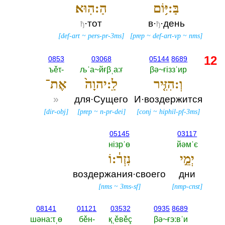
בַּ:יּ֥וֹם
הַ:הֽוּא׃
·тот
в·
·день
ђ
ђ
[
def-art
~
pers-pr-3ms
]
[
prep
~
def-art-vp
~
nms
]
12
0853
03068
05144
8689
ъěτ-‎
љˈа~йғβˌа:ғ
βә~ғiззˈир
וְ:הִזִּ֤יר
לַֽ:יהוָה֙
אֶת־
»
для·Сущего
И·воздержится
[
dir-obj
]
[
prep
~
n-pr-dei
]
[
conj
~
hiphil-pf-3ms
]
05145
03117
нiзрˈө
йәмˈє
יְמֵ֣י
נִזְר֔:וֹ
воздержания·своего
дни
[
nms
~
3ms-sf
]
[
nmp-cnst
]
08141
01121
03532
0935
8689
шәна:τˌө
бěн-‎
қˌěвěç
βә~ғэ:вˈи