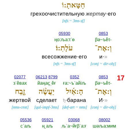
חַטָּאת֖:וֹ
грехоочистительную
жертву
·его
[
nfs
~
3ms-sf
]
05930
0853
ңо:ља:τˈө
βә~ъěτ-‎
וְ:אֶת־
עֹלָתֽ:וֹ׃
всесожжение·его
и·
»
[
nfs
~
3ms-sf
]
[
conj
~
dir-obj
]
17
02077
06213
8799
0352
0853
зˈěвах
йаңаçˌěғ
ға:~ъˈайiљ
βә~ъěτ-‎
וְ:אֶת־
הָ:אַ֜יִל
יַעֲשֶׂ֨ה
זֶ֤בַח
жертвой
сделает
·барана
И·
»
ђ
[
nms-cnst
]
[
qal-impf-3ms
]
[
def-art
~
nms
]
[
conj
~
dir-obj
]
05536
05921
03068
08002
сˈаљ
ңˌаљ
љˈа~йғβˈа:ғ
шәља:мим