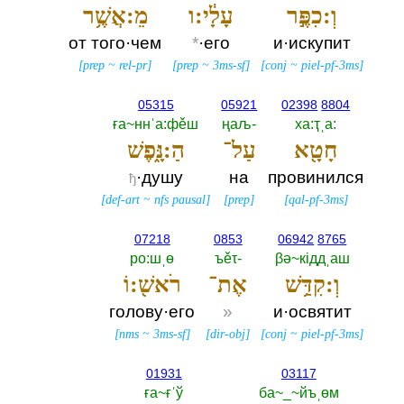
וְ:כִפֶּ֣ר
עָלָ֔י:ו
מֵ:אֲשֶׁ֥ר
от того·чем
*
·его
и·искупит
[
prep
~
rel-pr
]
[
prep
~
3ms-sf
]
[
conj
~
piel-pf-3ms
]
05315
05921
02398
8804
ға~ннˈа:фěш
ңаљ-‎
ха:ҭˌа:‎
חָטָ֖א
עַל־
הַ:נָּ֑פֶשׁ
·душу
на
провинился
ђ
[
def-art
~
nfs pausal
]
[
prep
]
[
qal-pf-3ms
]
07218
0853
06942
8765
ро:шˌө
ъěτ-‎
βә~кiддˌаш
וְ:קִדַּ֥שׁ
אֶת־
רֹאשׁ֖:וֹ
голову·его
»
и·освятит
[
nms
~
3ms-sf
]
[
dir-obj
]
[
conj
~
piel-pf-3ms
]
01931
03117
ға~ғˈў
ба~_~йъˌөм