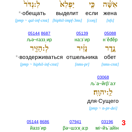
אִשָּׁ֗ה
כִּ֤י
יַפְלִא֙
לִ:נְדֹּר֙
*
·обещать
выделит
если
жена
[
prep
~
qal-inf-cnst
]
[
hiphil-impf-3ms
]
[
conj
]
[
nfs
]
05144
8687
05139
05088
љә~ғаззˌир
на:зˈир
нˈěđěр
נֶ֣דֶר
נָזִ֔יר
לְ:הַזִּ֖יר
*
·воздерживаться
отшельника
обет
[
prep
~
hiphil-inf-cnst
]
[
nms-pr
]
[
nms-cnst
]
03068
љˈа~йғβˈа:ғ
לַֽ:יהוָֽה׃
для·Сущего
[
prep
~
n-pr-dei
]
3
05144
8686
07941
03196
йаззˈир
βә~шэ:кˌа:р
мi~йъˈайiн