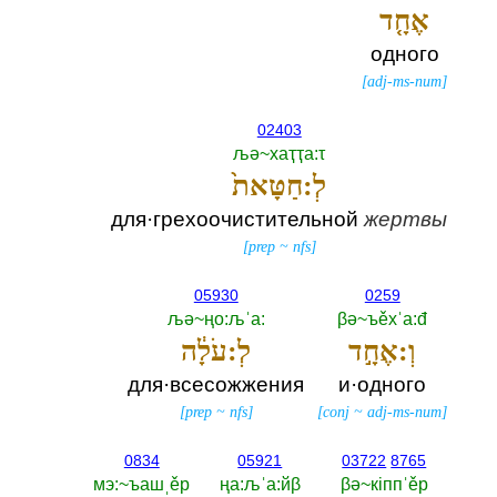
אֶחָ֤ד
одного
[
adj-ms-num
]
02403
љә~хаҭҭа:τ
לְ:חַטָּאת֙
для·грехоочистительной
жертвы
[
prep
~
nfs
]
05930
0259
љә~ңо:љˈа:‎
βә~ъěхˈа:đ
וְ:אֶחָ֣ד
לְ:עֹלָ֔ה
для·всесожжения
и·одного
[
prep
~
nfs
]
[
conj
~
adj-ms-num
]
0834
05921
03722
8765
мэ:~ъашˌěр
ңа:љˈа:йβ
βә~кiппˈěр