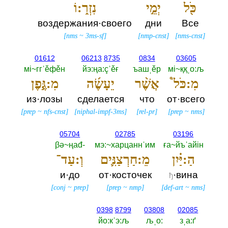
כֹּ֖ל
יְמֵ֣י
נִזְר֑:וֹ
воздержания·своего
дни
Все
[
nms
~
3ms-sf
]
[
nmp-cnst
]
[
nms-cnst
]
01612
06213
8735
0834
03605
мi~ггˈěфěн
йэ:ңа:çˈěғ
ъашˌěр
мi~ққˌо:љ
מִ:כֹּל֩
אֲשֶׁ֨ר
יֵעָשֶׂ֜ה
מִ:גֶּ֣פֶן
из·лозы
сделается
что
от·всего
[
prep
~
nfs-cnst
]
[
niphal-impf-3ms
]
[
rel-pr
]
[
prep
~
nms
]
05704
02785
03196
βә~ңаđ-‎
мэ:~харцаннˈим
ға~йъˈайiн
הַ:יַּ֗יִן
מֵ:חַרְצַנִּ֛ים
וְ:עַד־
и·до
от·косточек
·вина
ђ
[
conj
~
prep
]
[
prep
~
nmp
]
[
def-art
~
nms
]
0398
8799
03808
02085
йо:кˈэ:љ
љˌо:‎
зˌа:ґ