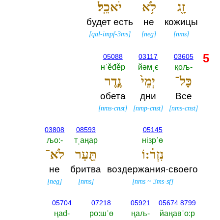
זָ֖ג
לֹ֥א
יֹאכֵֽל׃
будет есть
не
кожицы
[
qal-impf-3ms
]
[
neg
]
[
nms
]
5
05088
03117
03605
нˈěđěр
йәмˌє
қољ-‎
כָּל־
יְמֵי֙
נֶ֣דֶר
обета
дни
Все
[
nms-cnst
]
[
nmp-cnst
]
[
nms-cnst
]
03808
08593
05145
љо:-‎
тˌаңар
нiзрˈө
נִזְר֔:וֹ
תַּ֖עַר
לֹא־
не
бритва
воздержания·своего
[
neg
]
[
nms
]
[
nms
~
3ms-sf
]
05704
07218
05921
05674
8799
ңаđ-‎
ро:шˈө
ңаљ-‎
йаңавˈо:р