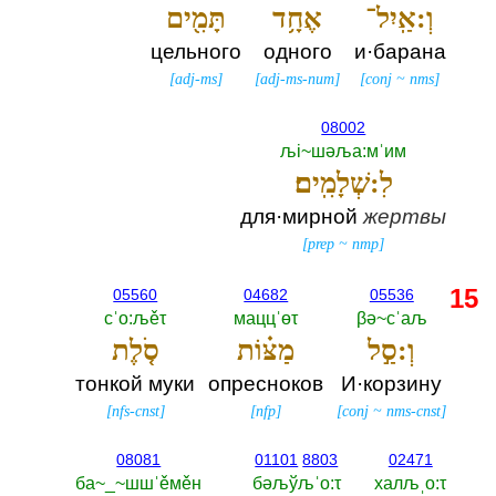
וְ:אַֽיִל־
אֶחָ֥ד
תָּמִ֖ים
цельного
одного
и·барана
[
adj-ms
]
[
adj-ms-num
]
[
conj
~
nms
]
08002
љi~шәља:мˈим
לִ:שְׁלָמִֽים׃
для·мирной
жертвы
[
prep
~
nmp
]
15
05560
04682
05536
сˈо:љěτ
маццˈөτ
βә~сˈаљ
וְ:סַ֣ל
מַצּ֗וֹת
סֹ֤לֶת
тонкой муки
опресноков
И·корзину
[
nfs-cnst
]
[
nfp
]
[
conj
~
nms-cnst
]
08081
01101
8803
02471
ба~_~шшˈěмěн
бәљўљˈо:τ
халљˌо:τ