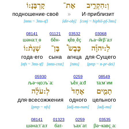
וְ:הִקְרִ֣יב
אֶת־
קָרְבָּנ֣:וֹ
подношение·своё
»
И·приблизит
[
nms
~
3ms-sf
]
[
dir-obj
]
[
conj
~
hiphil-pf-3ms
]
08141
01121
03532
03068
шәна:τˌө
бěн-‎
қěвˌěç
ља~йғβˈа:ғ
לַ:יהוָ֡ה
כֶּבֶשׂ֩
בֶּן־
שְׁנָת֨:וֹ
года·его
сына
агнца
для·Сущего
[
nfs
~
3ms-sf
]
[
nms-cnst
]
[
nms
]
[
prep
~
n-pr-dei
]
05930
0259
08549
љә~ңо:љˈа:‎
ъěхˌа:đ
τа:мˈим
תָמִ֤ים
אֶחָד֙
לְ:עֹלָ֔ה
для·всесожжения
одного
цельного
[
prep
~
nfs
]
[
adj-ms-num
]
[
adj-ms
]
08141
01323
0259
03535
шәна:τˈа:ғ
баτ-‎
ъахˈаτ
βә~кавçˌа:‎