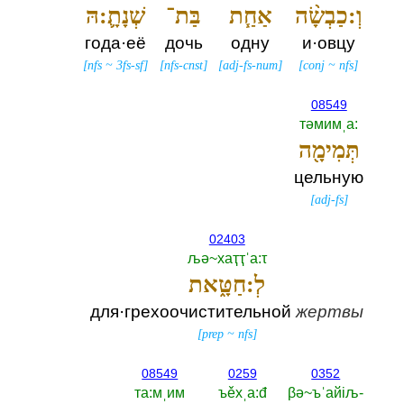
וְ:כַבְשָׂ֨ה
אַחַ֧ת
בַּת־
שְׁנָתָ֛:הּ
года·её
дочь
одну
и·овцу
[
nfs
~
3fs-sf
]
[
nfs-cnst
]
[
adj-fs-num
]
[
conj
~
nfs
]
08549
тәмимˌа:‎
תְּמִימָ֖ה
цельную
[
adj-fs
]
02403
љә~хаҭҭˈа:τ
לְ:חַטָּ֑את
для·грехоочистительной
жертвы
[
prep
~
nfs
]
08549
0259
0352
та:мˌим
ъěхˌа:đ
βә~ъˈайiљ-‎