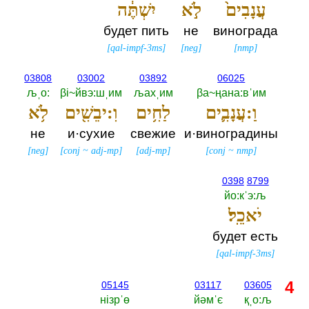
עֲנָבִים֙
לֹ֣א
יִשְׁתֶּ֔ה
будет пить
не
винограда
[
qal-impf-3ms
]
[
neg
]
[
nmp
]
03808
03002
03892
06025
љˌо:‎
βi~йвэ:шˌим
љахˌим
βа~ңана:вˈим
וַ:עֲנָבִ֛ים
לַחִ֥ים
וִ:יבֵשִׁ֖ים
לֹ֥א
не
и·сухие
свежие
и·виноградины
[
neg
]
[
conj
~
adj-mp
]
[
adj-mp
]
[
conj
~
nmp
]
0398
8799
йо:кˈэ:љ
יֹאכֵֽל׃
будет есть
[
qal-impf-3ms
]
4
05145
03117
03605
нiзрˈө
йәмˈє
қˌо:љ