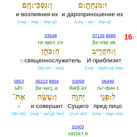
וּ:מִנְחָתָ֖:ם
וְ:נִסְכֵּי:הֶֽם׃
и·возлияния·их
и·дароприношение·их
[
conj
~
nmp
~
3mp-sf
]
[
conj
~
nfs
~
3mp-sf
]
16
03548
07126
8689
ға~ққо:ғˌэ:н
βә~ғiкрˌив
וְ:הִקְרִ֥יב
הַ:כֹּהֵ֖ן
·священнослужитель
И·приблизит
ђ
[
def-art
~
nms
]
[
conj
~
hiphil-pf-3ms
]
0853
06213
8804
03068
06440
ъěτ-‎
βә~ңа:çˌа:‎
йәғβˈа:ғ
љi~фәнˈє
לִ:פְנֵ֣י
יְהוָ֑ה
וְ:עָשָׂ֥ה
אֶת־
»
и·совершит
Сущего
пред·лицо
[
dir-obj
]
[
conj
~
qal-pf-3ms
]
[
n-pr-dei
]
[
prep
~
nmp-cnst
]
02403
хаҭҭа:τˌө