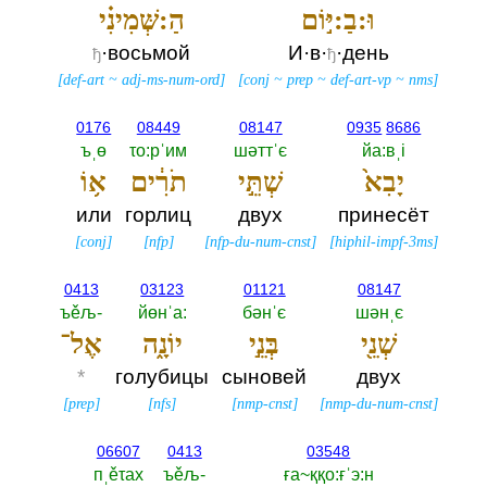
וּ:בַ:יּ֣וֹם
הַ:שְּׁמִינִ֗י
·восьмой
И·в·
·день
ђ
ђ
[
def-art
~
adj-ms-num-ord
]
[
conj
~
prep
~
def-art-vp
~
nms
]
0176
08449
08147
0935
8686
ъˌө
τо:рˈим
шәттˈє
йа:вˌi
יָבִא֙
שְׁתֵּ֣י
תֹרִ֔ים
א֥וֹ
или
горлиц
двух
принесёт
[
conj
]
[
nfp
]
[
nfp-du-num-cnst
]
[
hiphil-impf-3ms
]
0413
03123
01121
08147
ъěљ-‎
йөнˈа:‎
бәнˈє
шәнˌє
שְׁנֵ֖י
בְּנֵ֣י
יוֹנָ֑ה
אֶל־
*
голубицы
сыновей
двух
[
prep
]
[
nfs
]
[
nmp-cnst
]
[
nmp-du-num-cnst
]
06607
0413
03548
пˌěτах
ъěљ-‎
ға~ққо:ғˈэ:н