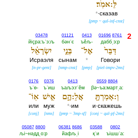
לֵּ:אמֹֽר׃
*
·сказав
[
prep
~
qal-inf-cnst
]
2
03478
01121
0413
01696
8761
йiçра:ъˈэ:љ
бәнˈє
ъěљ-‎
даббˌэ:р
דַּבֵּר֙
אֶל־
בְּנֵ֣י
יִשְׂרָאֵ֔ל
Исраэля
сынам
*
Говори
[
n-pr-gent
]
[
nmp-cnst
]
[
prep
]
[
piel-impv-2ms
]
0176
0376
0413
0559
8804
ъˈө-‎
ъˈиш
ъаљэ:ғˈěм
βә~ъа:мартˌа:‎
וְ:אָמַרְתָּ֖
אֲלֵ:הֶ֑ם
אִ֣ישׁ
אֽוֹ־
или
муж
*
·им
и·скажешь
[
conj
]
[
nms
]
[
prep
~
3mp-sf
]
[
conj
~
qal-pf-2ms
]
05087
8800
06381
8686
03588
0802
љi~нәддˌо:р
йафљˌi
қˈи
ъiшшˈа:‎