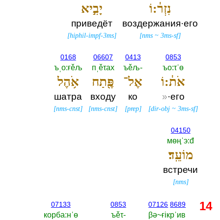
נִזְר֔:וֹ
יָבִ֣יא
приведёт
воздержания·его
[
hiphil-impf-3ms
]
[
nms
~
3ms-sf
]
0168
06607
0413
0853
ъˌо:ғěљ
пˌěτах
ъěљ-‎
ъо:τˈө
אֹת֔:וֹ
אֶל־
פֶּ֖תַח
אֹ֥הֶל
шатра
входу
ко
»
·его
[
nms-cnst
]
[
nms-cnst
]
[
prep
]
[
dir-obj
~
3ms-sf
]
04150
мөңˈэ:đ
מוֹעֵֽד׃
встречи
[
nms
]
14
07133
0853
07126
8689
корба:нˈө
ъěτ-‎
βә~ғiкрˈив