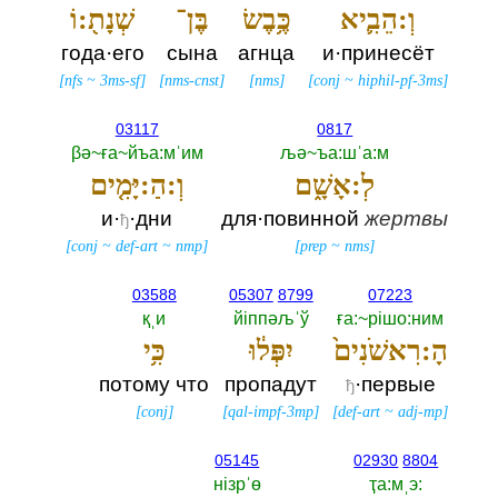
וְ:הֵבִ֛יא
כֶּ֥בֶשׂ
בֶּן־
שְׁנָת֖:וֹ
года·его
сына
агнца
и·принесёт
[
nfs
~
3ms-sf
]
[
nms-cnst
]
[
nms
]
[
conj
~
hiphil-pf-3ms
]
03117
0817
βә~ға~йъа:мˈим
љә~ъа:шˈа:м
לְ:אָשָׁ֑ם
וְ:הַ:יָּמִ֤ים
и·
·дни
для·повинной
жертвы
ђ
[
conj
~
def-art
~
nmp
]
[
prep
~
nms
]
03588
05307
8799
07223
қˌи
йiппәљˈў
ға:~рiшо:ним
הָ:רִאשֹׁנִים֙
יִפְּל֔וּ
כִּ֥י
потому что
пропадут
·первые
ђ
[
conj
]
[
qal-impf-3mp
]
[
def-art
~
adj-mp
]
05145
02930
8804
нiзрˈө
ҭа:мˌэ:‎