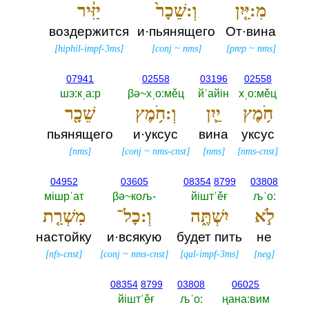
מִ:יַּ֤יִן
וְ:שֵׁכָר֙
יַזִּ֔יר
воздержится
и·пьянящего
От·вина
[
hiphil-impf-3ms
]
[
conj
~
nms
]
[
prep
~
nms
]
07941
02558
03196
02558
шэ:кˌа:р
βә~хˌо:мěц
йˈайiн
хˌо:мěц
חֹ֥מֶץ
יַ֛יִן
וְ:חֹ֥מֶץ
שֵׁכָ֖ר
пьянящего
и·уксус
вина
уксус
[
nms
]
[
conj
~
nms-cnst
]
[
nms
]
[
nms-cnst
]
04952
03605
08354
8799
03808
мiшрˈаτ
βә~кољ-‎
йiштˈěғ
љˈо:‎
לֹ֣א
יִשְׁתֶּ֑ה
וְ:כָל־
מִשְׁרַ֤ת
настойку
и·всякую
будет пить
не
[
nfs-cnst
]
[
conj
~
nms-cnst
]
[
qal-impf-3ms
]
[
neg
]
08354
8799
03808
06025
йiштˈěғ
љˈо:‎
ңана:вим