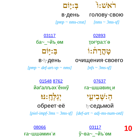
רֹאשׁ:וֹ֙
בְּ:י֣וֹם
в·день
голову·свою
[
prep
~
nms-cnst
]
[
nms
~
3ms-sf
]
03117
02893
ба~_~йъˌөм
ҭоғᵒра:τˈө
טָהֳרָת֔:וֹ
בַּ:יּ֥וֹם
в·
·день
очищения·своего
ђ
[
prep
~
def-art-vp
~
nms
]
[
nfs
~
3ms-sf
]
01548
8762
07637
йәґалљәхˈěннў
ға~шшәвиңˌи
הַ:שְּׁבִיעִ֖י
יְגַלְּחֶֽ:נּוּ׃
обреет·её
·седьмой
ђ
[
piel-impf-3ms
~
3ms-sf
]
[
def-art
~
adj-ms-num-ord
]
10
08066
03117
ға~шшәминˈи
ў~ва~_~йъˈөм