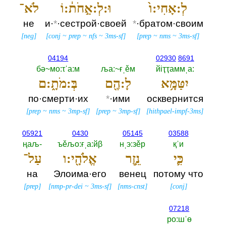
לְ:אָחִי:ו֙
וּ:לְ:אַ֣חֹת֔:וֹ
לֹא־
не
и·
*
·сестрой·своей
*
·братом·своим
[
neg
]
[
conj
~
prep
~
nfs
~
3ms-sf
]
[
prep
~
nms
~
3ms-sf
]
04194
02930
8691
бә~мо:τˈа:м
ља:~ғˌěм
йiҭҭаммˌа:‎
יִטַּמָּ֥א
לָ:הֶ֖ם
בְּ:מֹתָ֑:ם
по·смерти·их
*
·ими
осквернится
[
prep
~
nms
~
3mp-sf
]
[
prep
~
3mp-sf
]
[
hithpael-impf-3ms
]
05921
0430
05145
03588
ңаљ-‎
ъěљо:ғˌа:йβ
нˌэ:зěр
қˈи
כִּ֛י
נֵ֥זֶר
אֱלֹהָ֖י:ו
עַל־
на
Элоима·его
венец
потому что
[
prep
]
[
nmp-pr-dei
~
3ms-sf
]
[
nms-cnst
]
[
conj
]
07218
ро:шˈө