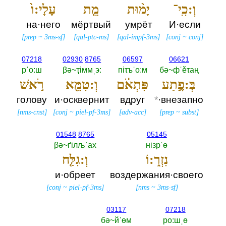
וְ:כִֽי־
יָמ֨וּת
מֵ֤ת
עָלָי:ו֙
на·него
мёртвый
умрёт
И·если
[
prep
~
3ms-sf
]
[
qal-ptc-ms
]
[
qal-impf-3ms
]
[
conj
~
conj
]
07218
02930
8765
06597
06621
рˈо:ш
βә~ҭiммˌэ:‎
пiτъˈо:м
бә~фˈěτаң
בְּ:פֶ֣תַע
פִּתְאֹ֔ם
וְ:טִמֵּ֖א
רֹ֣אשׁ
голову
и·осквернит
вдруг
*
·внезапно
[
nms-cnst
]
[
conj
~
piel-pf-3ms
]
[
adv-acc
]
[
prep
~
subst
]
01548
8765
05145
βә~ґiлљˈах
нiзрˈө
נִזְר֑:וֹ
וְ:גִלַּ֤ח
и·обреет
воздержания·своего
[
conj
~
piel-pf-3ms
]
[
nms
~
3ms-sf
]
03117
07218
бә~йˈөм
ро:шˌө