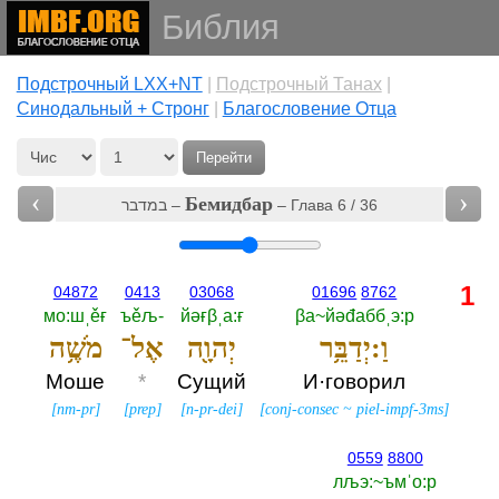
Библия
Подстрочный LXX+NT
|
Подстрочный Танах
|
Cинодальный + Стронг
|
Благословение Отца
Перейти
‹
›
Бемидбар
במדבר –
– Глава 6 / 36
1
04872
0413
03068
01696
8762
мо:шˌěғ
ъěљ-‎
йәғβˌа:ғ
βа~йәđаббˌэ:р
וַ:יְדַבֵּ֥ר
יְהוָ֖ה
אֶל־
מֹשֶׁ֥ה
Моше
*
Сущий
И·говорил
[
nm-pr
]
[
prep
]
[
n-pr-dei
]
[
conj-consec
~
piel-impf-3ms
]
0559
8800
лљэ:~ъмˈо:р