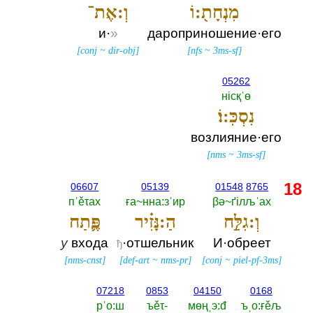
מִנְחָת֖:וֹ
וְ:אֶת־
и·
»
дароприношение·его
[
conj
~
dir-obj
]
[
nfs
~
3ms-sf
]
05262
нiсқˈө
נִסְכּֽ:וֹ׃
возлияние·его
[
nms
~
3ms-sf
]
18
06607
05139
01548
8765
пˈěτах
ға~нна:зˈир
βә~ґiлљˈах
וְ:גִלַּ֣ח
הַ:נָּזִ֗יר
פֶּ֛תַח
у
входа
·отшельник
И·обреет
ђ
[
nms-cnst
]
[
def-art
~
nms-pr
]
[
conj
~
piel-pf-3ms
]
07218
0853
04150
0168
рˈо:ш
ъěτ-‎
мөңˌэ:đ
ъˌо:ғěљ