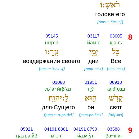
רֹאשֽׁ:וֹ׃
голове·его
[
nms
~
3ms-sf
]
8
05145
03117
03605
нiзрˈө
йәмˈє
қˌо:љ
כֹּ֖ל
יְמֵ֣י
נִזְר֑:וֹ
воздержания·своего
дни
Все
[
nms
~
3ms-sf
]
[
nmp-cnst
]
[
nms-cnst
]
03068
01931
06918
љˈа~йғβˈа:ғ
ғˌў
ка:đˌо:ш
קָדֹ֥שׁ
ה֖וּא
לַֽ:יהוָֽה׃
для·Сущего
он
свят
[
prep
~
n-pr-dei
]
[
pers-pr-3ms
]
[
adj-ms
]
9
05921
04191
8801
04191
8799
03588
ңа:ља:йβ
мˈэ:τ
йа:мˌўτ
βә~кˈи-‎