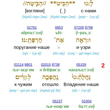
לָ֔:נוּ
**הַבֵּיט**
//הַבִּ֖יטָה//
[взгляни]
{
_
}
с·нами
[
hiphil-impv-2ms
]
[
hiphil-impv-2ms
]
[
prep
~
1cp-sf
]
02781
0853
07200
8798
хěрпа:τˈэ:нў
ъěτ-‎
ў~рәъˌэ:‎
וּ:רְאֵ֥ה
אֶת־
חֶרְפָּתֵֽ:נוּ׃
поругание·наше
»
и·узри
[
nfs
~
1cp-sf
]
[
dir-obj
]
[
conj
~
qal-impv-2ms
]
2
02114
8801
02015
8738
05159
љә~за:рˈим
нˈěғěфәкˈа:‎
нахаља:τˈэ:нў
נַחֲלָתֵ֨:נוּ֙
נֶֽהֶפְכָ֣ה
לְ:זָרִ֔ים
к·чужим
отошло
Владение·наше
[
prep
~
qal-ptc-mp
]
[
niphal-pf-3fs
]
[
nfs
~
1cp-sf
]
05237
01004
љә~нокрˈим
ба:ттˌєнў