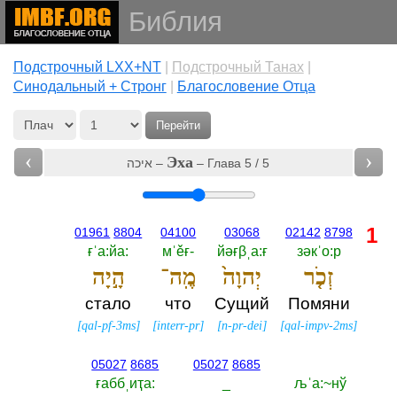
Библия
Подстрочный LXX+NT
|
Подстрочный Танах
|
Cинодальный + Стронг
|
Благословение Отца
Перейти
‹
›
Эха
איכה –
– Глава 5 / 5
1
01961
8804
04100
03068
02142
8798
ғˈа:йа:‎
мˈěғ-‎
йәғβˌа:ғ
зәкˈо:р
זְכֹ֤ר
יְהוָה֙
מֶֽה־
הָ֣יָה
стало
что
Сущий
Помяни
[
qal-pf-3ms
]
[
interr-pr
]
[
n-pr-dei
]
[
qal-impv-2ms
]
05027
8685
05027
8685
ғаббˌиҭа:‎
_
љˈа:~нў