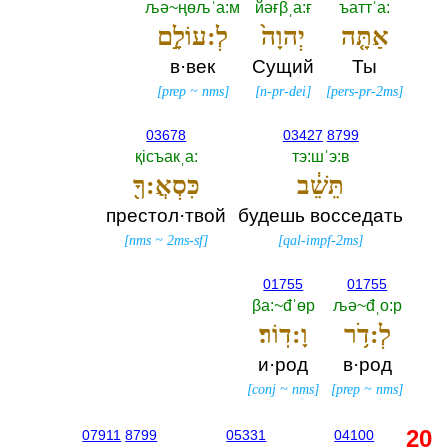
љә~ңөљˈа:м
йәғβˌа:ғ
ъаттˈа:‎
אַתָּ֤ה
יְהוָה֙
לְ:עוֹלָ֣ם
в·век
Сущий
Ты
[
prep
~
nms
]
[
n-pr-dei
]
[
pers-pr-2ms
]
03678
03427
8799
қiсъакˌа:‎
тэ:шˈэ:в
תֵּשֵׁ֔ב
כִּסְאֲ:ךָ֖
престол·твой
будешь восседать
[
nms
~
2ms-sf
]
[
qal-impf-2ms
]
01755
01755
βа:~đˈөр
љә~đˌо:р
לְ:דֹ֥ר
וָ:דֽוֹר׃
и·род
в·род
[
conj
~
nms
]
[
prep
~
nms
]
20
07911
8799
05331
04100