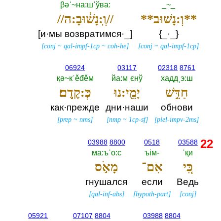
βәˈ~на:шˈўва:‎
_~_
**וְ:נָשׁוּב**
//וְֽ:נָשׁ֔וּבָ:ה//
[и·мы возвратимся·
_
‎]
{‎
_
·
_
‎}
[
conj
~
qal-impf-1cp
~
coh-he
]
[
conj
~
qal-impf-1cp
]
06924
03117
02318
8761
қә~кˈěđěм
йа:мˌєнў
хаддˌэ:ш
חַדֵּ֥שׁ
יָמֵ֖י:נוּ
כְּ:קֶֽדֶם׃
как·прежде
дни·наши
обнови
[
prep
~
nms
]
[
nmp
~
1cp-sf
]
[
piel-impv-2ms
]
22
03988
8800
0518
03588
ма:ъˈо:с
ъiм-‎
ˈқи
כִּ֚י
אִם־
מָאֹ֣ס
гнушался
если
Ведь
[
qal-inf-abs
]
[
hypoth-part
]
[
conj
]
05921
07107
8804
03988
8804