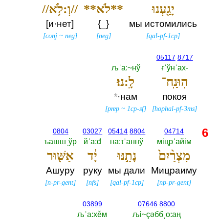
יָגַ֖עְנוּ
**לֹא**
//וְ:לֹ֥א//
[и·нет]
{
_
}
мы истомились
[
conj
~
neg
]
[
neg
]
[
qal-pf-1cp
]
05117
8717
љˈа:~нў
ғˈўнˈах-‎
הֽוּנַֽח־
לָֽ:נוּ׃
*
·нам
покоя
[
prep
~
1cp-sf
]
[
hophal-pf-3ms
]
6
0804
03027
05414
8804
04714
ъашшˌўр
йˈа:đ
на:τˈаннў
мiцрˈайiм
מִצְרַ֨יִם֙
נָתַ֣נּוּ
יָ֔ד
אַשּׁ֖וּר
Ашуру
руку
мы дали
Мицраиму
[
n-pr-gent
]
[
nfs
]
[
qal-pf-1cp
]
[
np-pr-gent
]
03899
07646
8800
љˈа:хěм
љi~çәббˌо:аң