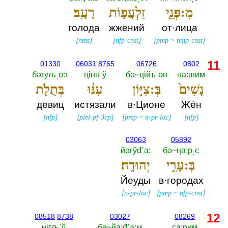
מִ:פְּנֵ֖י
זַלְעֲפ֥וֹת
רָעָֽב׃
голода
жжений
от·лица
[
nms
]
[
nfp-cnst
]
[
prep
~
nmp-cnst
]
11
01330
06031
8765
06726
0802
бәτуљˌо:τ
ңiннˈў
бә~цiйъˈөн
на:шим
נָשִׁים֙
בְּ:צִיּ֣וֹן
עִנּ֔וּ
בְּתֻלֹ֖ת
девиц
истязали
в·Ционе
Жён
[
nfp
]
[
piel-pf-3cp
]
[
prep
~
n-pr-loc
]
[
nfp
]
03063
05892
йәғўđˈа:‎
бә~ңа:рˌє
בְּ:עָרֵ֥י
יְהוּדָֽה׃
Йеуды
в·городах
[
n-pr-loc
]
[
prep
~
nfp-cnst
]
12
08518
8738
03027
08269
нiτљˈў
бә~йа:đˈа:м
çа:рим