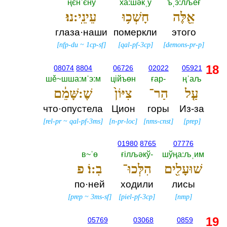
ңєнˈєнў
ха:шәкˌў
ъˌэ:лљěғ
אֵ֖לֶּה
חָשְׁכ֥וּ
עֵינֵֽי:נוּ׃
глаза·наши
померкли
этого
[
nfp-du
~
1cp-sf
]
[
qal-pf-3cp
]
[
demons-pr-p
]
18
08074
8804
06726
02022
05921
шě~шша:мˈэ:м
цiйъөн
ғар-‎
ңˈаљ
עַ֤ל
הַר־
צִיּוֹן֙
שֶׁ:שָּׁמֵ֔ם
что·опустела
Цион
горы
Из-за
[
rel-pr
~
qal-pf-3ms
]
[
n-pr-loc
]
[
nms-cnst
]
[
prep
]
01980
8765
07776
в~ˈө
ғiлљәкў-‎
шўңа:љˌим
שׁוּעָלִ֖ים
הִלְּכוּ־
בֽ:וֹ׃ פ
по·ней
ходили
лисы
[
prep
~
3ms-sf
]
[
piel-pf-3cp
]
[
nmp
]
19
05769
03068
0859