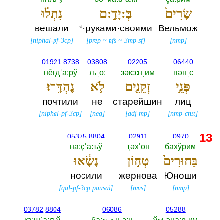
שָׂרִים֙
בְּ:יָדָ֣:ם
נִתְל֔וּ
вешали
*
·руками·своими
Вельмож
[
niphal-pf-3cp
]
[
prep
~
nfs
~
3mp-sf
]
[
nmp
]
01921
8738
03808
02205
06440
нěғдˈа:рў
љˌо:‎
зәкэ:нˌим
пәнˌє
פְּנֵ֥י
זְקֵנִ֖ים
לֹ֥א
נֶהְדָּֽרוּ׃
почтили
не
старейшин
лиц
[
niphal-pf-3cp
]
[
neg
]
[
adj-mp
]
[
nmp-cnst
]
13
05375
8804
02911
0970
на:çˈа:ъў
ҭәхˈөн
бахўрим
בַּחוּרִים֙
טְח֣וֹן
נָשָׂ֔אוּ
носили
жернова
Юноши
[
qal-pf-3cp pausal
]
[
nms
]
[
nmp
]
03782
8804
06086
05288
қа:шˈа:љў
ба:~_~ңˌэ:ц
ў~нәңа:рˌим