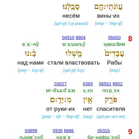
עֲוֹנֹתֵי:הֶ֥ם
סָבָֽלְנוּ׃
несём
вины·их
[
qal-pf-1cp pausal
]
[
nmp
~
3mp-sf
]
8
04910
8804
05650
вˈа:~нў
мˈа:шәљў
ңава:đим
עֲבָדִים֙
מָ֣שְׁלוּ
בָ֔:נוּ
над·нами
стали властвовать
Рабы
[
prep
~
1cp-sf
]
[
qal-pf-3cp
]
[
nmp
]
03027
0369
06561
8802
мi~йъа:đˈа:м
ъˌєн
по:рˌэ:к
פֹּרֵ֖ק
אֵ֥ין
מִ:יָּדָֽ:ם׃
от·руки·их
нет
спасителя
[
prep
~
nfs
~
3mp-sf
]
[
neg
]
[
qal-ptc-act-ms
]
9
03899
0935
8686
05315
љахмˈэ:нў
на:вˈи
бә~нафшˈэ:нў