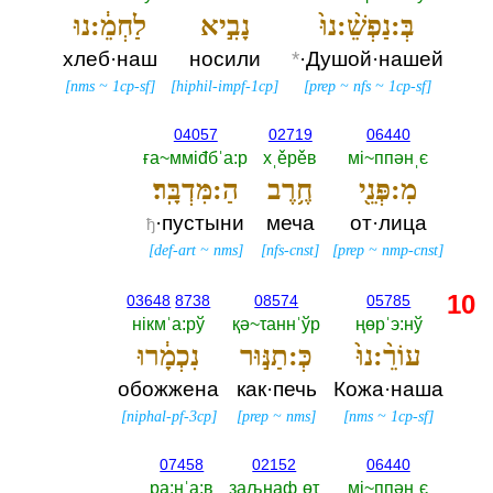
בְּ:נַפְשֵׁ֨:נוּ֙
נָבִ֣יא
לַחְמֵ֔:נוּ
хлеб·наш
носили
*
·Душой·нашей
[
nms
~
1cp-sf
]
[
hiphil-impf-1cp
]
[
prep
~
nfs
~
1cp-sf
]
04057
02719
06440
ға~ммiđбˈа:р
хˌěрěв
мi~ппәнˌє
מִ:פְּנֵ֖י
חֶ֥רֶב
הַ:מִּדְבָּֽר׃
·пустыни
меча
от·лица
ђ
[
def-art
~
nms
]
[
nfs-cnst
]
[
prep
~
nmp-cnst
]
10
03648
8738
08574
05785
нiкмˈа:рў
қә~τаннˈўр
ңөрˈэ:нў
עוֹרֵ֨:נוּ֙
כְּ:תַנּ֣וּר
נִכְמָ֔רוּ
обожжена
как·печь
Кожа·наша
[
niphal-pf-3cp
]
[
prep
~
nms
]
[
nms
~
1cp-sf
]
07458
02152
06440
ра:ңˈа:в
заљңафˌөτ
мi~ппәнˌє