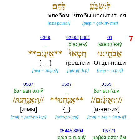
לִ:שְׂבֹּ֥עַֽ
לָֽחֶם׃
хлебом
чтобы·насытиться
[
nms pausal
]
[
prep
~
qal-inf-cnst
]
7
0369
02398
8804
01
_
хˈа:ҭәъў
ъаво:τˈєнў
אֲבֹתֵ֤י:נוּ
חָֽטְאוּ֙
**אֵינָ:ם**
{‎
_
·
_
‎}
грешили
Отцы·наши
[
neg
~
3mp-sf
]
[
qal-pf-3cp
]
[
nmp
~
1cp-sf
]
0587
0587
0369
βа~ъанˌахнў
_
βә~ъєнˈа:м
//וְ:אֵינָ֔:ם//
**אֲנַחְנוּ**
//וַ:אֲנַ֖חְנוּ//
[и·мы]
{
_
}
[и·нет·их]
[
conj
~
pers-pr-1cp
]
[
pers-pr-1cp
]
[
conj
~
neg
~
3mp-sf
]
05445
8804
05771
са:вˈа:љәнў
ңаβо:но:τєғˌěм