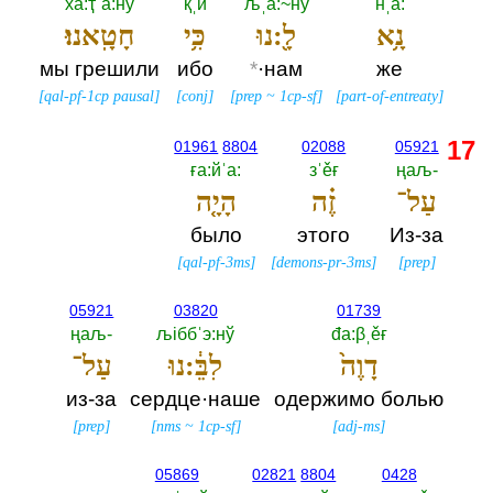
ха:ҭˈа:нў
қˌи
љˌа:~нў
нˌа:‎
נָ֥א
לָ֖:נוּ
כִּ֥י
חָטָֽאנוּ׃
мы грешили
ибо
*
·нам
же
[
qal-pf-1cp pausal
]
[
conj
]
[
prep
~
1cp-sf
]
[
part-of-entreaty
]
17
01961
8804
02088
05921
ға:йˈа:‎
зˈěғ
ңаљ-‎
עַל־
זֶ֗ה
הָיָ֤ה
было
этого
Из-за
[
qal-pf-3ms
]
[
demons-pr-3ms
]
[
prep
]
05921
03820
01739
ңаљ-‎
љiббˈэ:нў
đа:βˌěғ
דָוֶה֙
לִבֵּ֔:נוּ
עַל־
из-за
сердце·наше
одержимо болью
[
prep
]
[
nms
~
1cp-sf
]
[
adj-ms
]
05869
02821
8804
0428