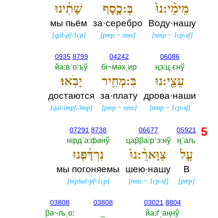
מֵימֵ֨י:נוּ֙
בְּ:כֶ֣סֶף
שָׁתִ֔ינוּ
мы пьём
за·серебро
Воду·нашу
[
qal-pf-1cp
]
[
prep
~
nms
]
[
nmp
~
1cp-sf
]
0935
8799
04242
06086
йа:вˈо:ъў
бi~мәхˌир
ңэ:цˌєнў
עֵצֵ֖י:נוּ
בִּ:מְחִ֥יר
יָבֹֽאוּ׃
достаются
за·плату
дрова·наши
[
qal-impf-3mp
]
[
prep
~
nms
]
[
nmp
~
1cp-sf
]
5
07291
8738
06677
05921
нiрдˈа:фәнў
цаββа:рˈэ:нў
ңˈаљ
עַ֤ל
צַוָּארֵ֨:נוּ֙
נִרְדָּ֔פְנוּ
мы погоняемы
шею·нашу
В
[
niphal-pf-1cp
]
[
nms
~
1cp-sf
]
[
prep
]
03808
03808
03021
8804
βә~љˌо:‎
_
йа:ґˌаңнў