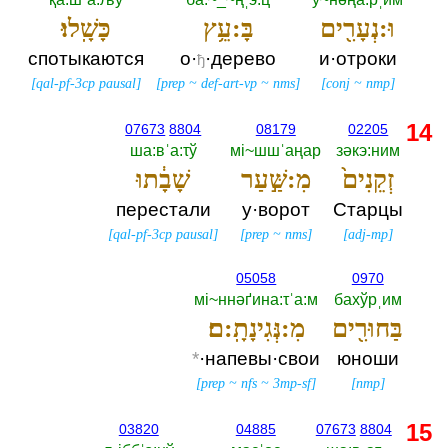
וּ:נְעָרִ֖ים
בָּ:עֵ֥ץ
כָּשָֽׁלוּ׃
спотыкаются
о·
·дерево
и·отроки
ђ
[
qal-pf-3cp pausal
]
[
prep
~
def-art-vp
~
nms
]
[
conj
~
nmp
]
14
07673
8804
08179
02205
ша:вˈа:τў
мi~шшˈаңар
зәкэ:ним
זְקֵנִים֙
מִ:שַּׁ֣עַר
שָׁבָ֔תוּ
перестали
у·ворот
Старцы
[
qal-pf-3cp pausal
]
[
prep
~
nms
]
[
adj-mp
]
05058
0970
мi~ннәґина:τˈа:м
бахўрˌим
בַּחוּרִ֖ים
מִ:נְּגִינָתָֽ:ם׃
*
·напевы·свои
юноши
[
prep
~
nfs
~
3mp-sf
]
[
nmp
]
15
03820
04885
07673
8804