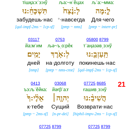
тiшқа:хˈэ:нў
ља:~нˈěцах
љˈа:~мма:‎
לָ֤:מָּה
לָ:נֶ֨צַח֙
תִּשְׁכָּחֵ֔:נוּ
забудешь·нас
*
·навсегда
Для·чего
[
qal-impf-2ms
~
1cp-sf
]
[
prep
~
nms
]
[
prep
~
interr-pr
]
03117
0753
05800
8799
йа:мˈим
љә~ъˌо:рěк
тˈаңазәвˌэ:нў
תַּֽעַזְבֵ֖:נוּ
לְ:אֹ֥רֶךְ
יָמִֽים׃
дней
на·долготу
покинешь·нас
[
nmp
]
[
prep
~
nms-cnst
]
[
qal-impf-2ms
~
1cp-sf
]
21
0413
03068
07725
8685
ъэ:љˈěйка:‎
йәғβˈа:ғ
ғашивˌэ:нў
הֲשִׁיבֵ֨:נוּ
יְהוָ֤ה׀
אֵלֶ֨י:ךָ֙
к·тебе
Сущий
Возврати·нас
[
prep
~
2ms-sf
]
[
n-pr-dei
]
[
hiphil-impv-2ms
~
1cp-sf
]
07725
8799
07725
8799