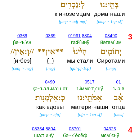
בָּתֵּ֖י:נוּ
לְ:נָכְרִֽים׃
к·иноземцам
дома·наши
[
prep
~
adj-mp
]
[
nmp
~
1cp-sf
]
3
0369
0369
01961
8804
03490
βә~ъˈєн
_
ға:йˈинў
йәτөмˈим
יְתוֹמִ֤ים
הָיִ֨ינוּ֙
**אֵין**
//וְ:אֵ֣ין//
[и·без]
{
_
}
мы стали
Сиротами
[
conj
~
neg
]
[
neg
]
[
qal-pf-1cp
]
[
nmp
]
0490
0517
01
қә~ъаљма:нˈөτ
ъiммо:τˌєнў
ъˈа:в
אָ֔ב
אִמֹּתֵ֖י:נוּ
כְּ:אַלְמָנֽוֹת׃
как·вдовы
матери·наши
отца
[
prep
~
nfp
]
[
nfp
~
1cp-sf
]
[
nms
]
4
08354
8804
03701
04325
ша:τˈинў
бә~кˈěсěф
мємˈєнў