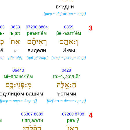
в·
·дни
ђ
[
prep
~
def-art-vp
~
nmp
]
3
605
0853
07200
8804
0859
-‎
ъˌэ:τ
рәъиτˈěм
βә~ъаттˈěм
וְ:אַתֶּ֣ם
רְאִיתֶ֗ם
אֵת֩
כּ
сё
»
видели
И·вы
ms
]
[
dir-obj
]
[
qal-pf-2mp
]
[
conj
~
pers-pr-2mp
]
06440
0428
мi~ппәнєкˈěм
ға:~ъˌэ:лљěғ
הָ:אֵ֖לֶּה
מִ:פְּנֵי:כֶ֑ם
ед·лицом·вашим
·этими
ђ
[
prep
~
nmp
~
2mp-sf
]
[
def-art
~
demons-pr-p
]
4
05307
8689
07200
8798
м
ғiппˌаљти
рәъˌў
רְאוּ֩
הִפַּ֨לְתִּי