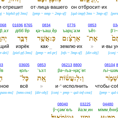
и·отрешит
от·лица·вашего
он отбросит·их
nj
~
hiphil-pf-3ms
]
[
prep
~
nmp
~
2mp-sf
]
[
qal-impf-3ms
~
3mp-sf
]
[
per
3068
01696
8765
0834
0776
0853
03
βˌа:ғ
дiббˈěр
қа~ъашˌěр
ъарцˈа:м
ъěτ-‎
βˈi
ֶּם֙
אֶת־
אַרְצָ֔:ם
כַּ:אֲשֶׁ֥ר
דִּבֶּ֛ר
יְהוָ
щий
изрёк
как·
_
землю·их
»
и·вы у
r-dei
]
[
piel-pf-3ms
]
[
prep
~
rel-pr
]
[
nfs
~
3mp-sf
]
[
dir-obj
]
[
conj
03
03605
0853
06213
8800
08104
ўв
қољ-‎
ˈъэ:τ
βә~ља~ңаçˈөτ
љi~шәм
ְׁמֹ֣ר
וְ:לַ:עֲשׂ֔וֹת
אֵ֚ת
כָּל־
הַ
нное
всё
»
и·
*
·исполнить
чтобы·со
-pass-ms
]
[
nms-cnst
]
[
dir-obj
]
[
conj
~
prep
~
qal-inf-cnst
]
[
prep
~
qal-
08040
03225
04480
ў~çәмˈөљ
йа:мˌин
мiммˌěнн
מִמֶּ֖:נּוּ
יָמִ֥ין
וּ:שְׂמֹֽאול׃