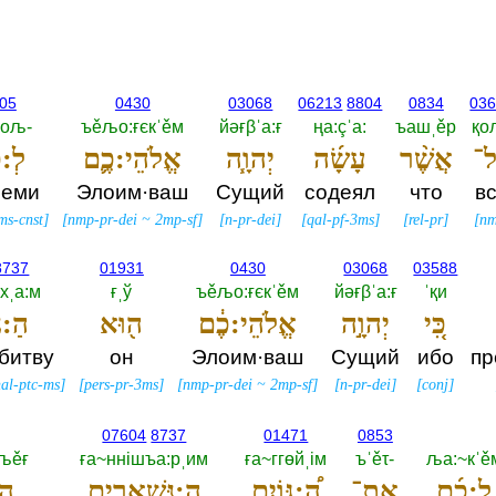
05
0430
03068
06213
8804
0834
03
ољ-‎
ъěљо:ғєкˈěм
йәғβˈа:ғ
ңа:çˈа:‎
ъашˌěр
қољ
ָל־
אֲשֶׁ֨ר
עָשָׂ֜ה
יְהוָ֧ה
אֱלֹהֵי:כֶ֛ם
לְ:
семи
Элоим·ваш
Сущий
содеял
что
в
ms-cnst
]
[
nmp-pr-dei
~
2mp-sf
]
[
n-pr-dei
]
[
qal-pf-3ms
]
[
rel-pr
]
[
n
8737
01931
0430
03068
03588
хˌа:м
ғˌў
ъěљо:ғєкˈěм
йәғβˈа:ғ
ˈқи
כִּ֚י
יְהוָ֣ה
אֱלֹהֵי:כֶ֔ם
ה֖וּא
הַ:נּ
 битву
он
Элоим·ваш
Сущий
ибо
пр
hal-ptc-ms
]
[
pers-pr-3ms
]
[
nmp-pr-dei
~
2mp-sf
]
[
n-pr-dei
]
[
conj
]
07604
8737
01471
0853
лљěғ
ға~ннiшъа:рˌим
ға~ггөйˌiм
ъˈěτ-‎
ља:~кˈě
לָ:כֶ֜ם
אֶֽת־
הַ֠:גּוֹיִם
הַ:נִּשְׁאָרִ֥ים
הָ