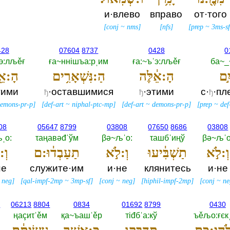
и·влево
вправо
от·того
[
conj
~
nms
]
[
nfs
]
[
prep
~
3ms-s
428
07604
8737
0428
0
ˌэ:лљěғ
ға~ннiшъа:рˌим
ға:~ъˈэ:лљěғ
ба~_
יִ֣ם
הָ:אֵ֔לֶּה
הַ:נִּשְׁאָרִ֥ים
הָ:אֵ֖
тими
·оставшимися
·этими
с·
·пл
ђ
ђ
ђ
emons-pr-p
]
[
def-art
~
niphal-ptc-mp
]
[
def-art
~
demons-pr-p
]
[
prep
~
def
08
05647
8799
03808
07650
8686
03808
ˌо:‎
τаңавәđˈўм
βә~љˈо:‎
τашбˈиңў
βә~љˈо:
וְ:לֹ֣א
תַשְׁבִּ֔יעוּ
וְ:לֹ֣א
תַעַבְד֔וּ:ם
וְ:
не
служите·им
и·не
клянитесь
и·не
~
neg
]
[
qal-impf-2mp
~
3mp-sf
]
[
conj
~
neg
]
[
hiphil-impf-2mp
]
[
conj
~
ne
4
06213
8804
0834
01692
8799
0430
ңаçиτˈěм
қа~ъашˈěр
тiđбˈа:кў
ъěљо:ғєк