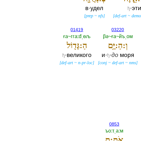
в·удел
·эт
ђ
[
prep
~
nfs
]
[
def-art
~
demo
01419
03220
ға~гга:đˌөљ
βә~ға~йъˌом
וְ:הַ:יָּ֥ם
הַ:גָּד֖וֹל
·великого
и·
·
до
моря
ђ
ђ
[
def-art
~
n-pr-loc
]
[
conj
~
def-art
~
nms
]
0853
ъо:τˌа:м
אֹתָ֖:ם