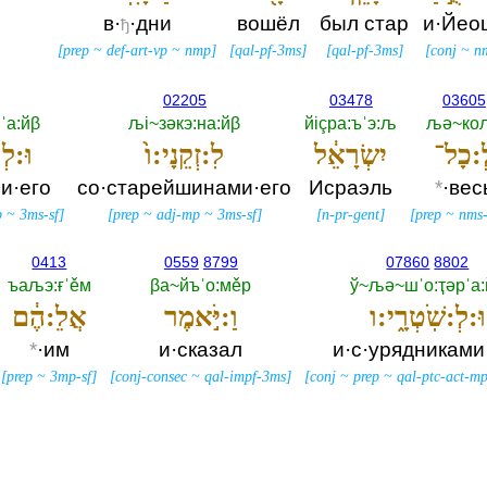
в·
·дни
вошёл
был стар
и·Йео
ђ
[
prep
~
def-art-vp
~
nmp
]
[
qal-pf-3ms
]
[
qal-pf-3ms
]
[
conj
~
n
02205
03478
03605
ˈа:йβ
љi~зәкэ:на:йβ
йiçра:ъˈэ:љ
љә~кољ
ְ:כָל־
יִשְׂרָאֵ֔ל
לִ:זְקֵנָי:ו֙
וּ:לְ
ми·его
со·старейшинами·его
Исраэль
*
·вес
p
~
3ms-sf
]
[
prep
~
adj-mp
~
3ms-sf
]
[
n-pr-gent
]
[
prep
~
nms-
0413
0559
8799
07860
8802
ъаљэ:ғˈěм
βа~йъˈо:мěр
ў~љә~шˈо:ҭәрˈа:
וּ:לְ:שֹֽׁטְרָ֑י:ו
וַ:יֹּ֣אמֶר
אֲלֵ:הֶ֔ם
*
·им
и·сказал
и·с·урядниками
[
prep
~
3mp-sf
]
[
conj-consec
~
qal-impf-3ms
]
[
conj
~
prep
~
qal-ptc-act-m