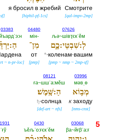
я бросил в жребий
Смотрите
sf
]
[
hiphil-pf-1cs
]
[
qal-impv-2mp
]
03383
04480
07626
йъардˈэ:н
мiн-‎
љә~шiвҭєкˈěм
לְ:שִׁבְטֵי:כֶ֑ם
מִן־
הַ:יַּרְדֵּ֗
Йардена
от
*
·коленам·вашим
rt
~
n-pr-loc
]
[
prep
]
[
prep
~
nmp
~
2mp-sf
]
08121
03996
ға~шшˈа:мěш
мәвˌө
מְב֥וֹא
הַ:שָּֽׁמֶשׁ׃
·солнца
к
заходу
ђ
[
def-art
~
nfs
]
[
nms-cnst
]
5
1931
0430
03068
ˈғў
ъěљˈо:ғєкˈěм
βа~йғβˈа:ғ
וַ:יהוָ֣ה
אֱלֹֽהֵי:כֶ֗ם
ה֚וּ