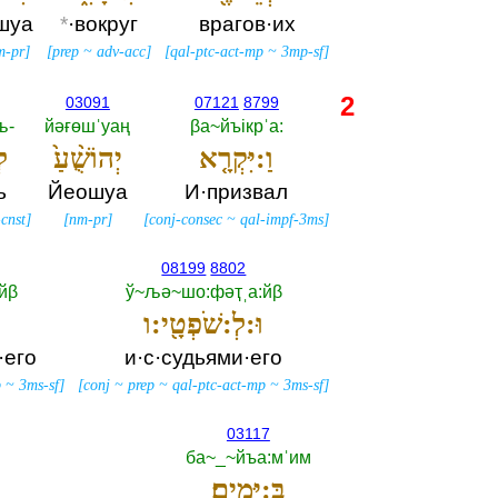
шуа
*
·вокруг
врагов·их
m-pr
]
[
prep
~
adv-acc
]
[
qal-ptc-act-mp
~
3mp-sf
]
2
03091
07121
8799
-‎
йәғөшˈуаң
βа~йъiкрˈа:‎
וַ:יִּקְרָ֤א
יְהוֹשֻׁ֨עַ֙
ל
ь
Йеошуа
И·призвал
cnst
]
[
nm-pr
]
[
conj-consec
~
qal-impf-3ms
]
08199
8802
йβ
ў~љә~шо:фәҭˌа:йβ
וּ:לְ:שֹׁפְטָ֖י:ו
·его
и·с·судьями·его
p
~
3ms-sf
]
[
conj
~
prep
~
qal-ptc-act-mp
~
3ms-sf
]
03117
ба~_~йъа:мˈим
בַּ:יָּמִֽים׃