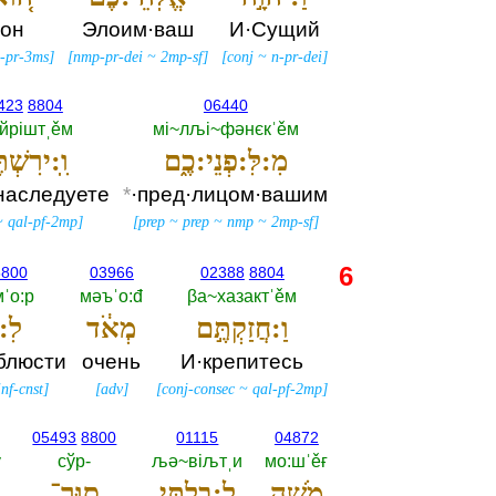
он
Элоим·ваш
И·Сущий
s-pr-3ms
]
[
nmp-pr-dei
~
2mp-sf
]
[
conj
~
n-pr-dei
]
423
8804
06440
~йрiштˌěм
мi~лљi~фәнєкˈěм
מִ:לִּ:פְנֵי:כֶ֑ם
וִֽ:ירִשְׁת
наследуете
*
·пред·лицом·вашим
~
qal-pf-2mp
]
[
prep
~
prep
~
nmp
~
2mp-sf
]
6
8800
03966
02388
8804
ˈо:р
мәъˈо:đ
βа~хазактˈěм
וַ:חֲזַקְתֶּ֣ם
מְאֹ֔ד
לִ:ש
блюсти
очень
И·крепитесь
inf-cnst
]
[
adv
]
[
conj-consec
~
qal-pf-2mp
]
05493
8800
01115
04872
ў
сўр-‎
љә~вiљтˌи
мо:шˈěғ
מֹשֶׁ֑ה
לְ:בִלְתִּ֥י
סוּר־