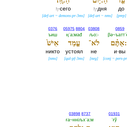
עַ֖ד
הַ:יּ֥וֹם
הַ:זֶּֽה׃
·сего
·дня
до
ђ
ђ
[
def-art
~
demons-pr-3ms
]
[
def-art
~
nms
]
[
prep
]
0376
05975
8804
03808
0859
ъиш
ңˈа:маđ
љо:-‎
βә~ъатт
:אַתֶּ֗ם
לֹא־
עָ֤מַד
אִישׁ֙
никто
устоял
не
и·вы
[
nms
]
[
qal-pf-3ms
]
[
neg
]
[
conj
~
pers-p
03898
8737
01931
ға~ннiљхˈа:м
ˈғў