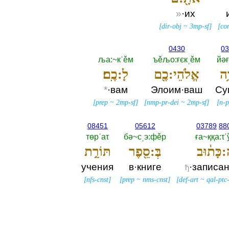
»
·их
[
dir-obj
~
3mp-sf
]
[
co
0430
0
ља:~кˈěм
ъěљо:ғєкˌěм
йәғ
֥ה
אֱלֹהֵי:כֶ֖ם
לָ:כֶֽם׃
*
·вам
Элоим·ваш
Су
[
prep
~
2mp-sf
]
[
nmp-pr-dei
~
2mp-sf
]
[
n-p
08451
05612
03789
88
төрˈаτ
бә~сˌэ:фěр
ға~ққа:τˈ
:כָּת֔וּב
בְּ:סֵ֖פֶר
תּוֹרַ֣ת
учения
в·книге
·записа
ђ
[
nfs-cnst
]
[
prep
~
nms-cnst
]
[
def-art
~
qal-ptc