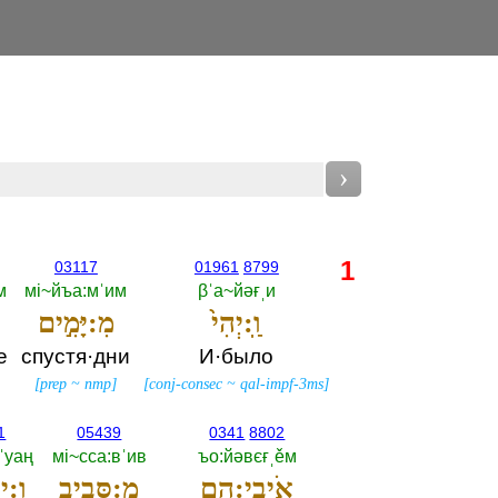
›
1
03117
01961
8799
м
мi~йъа:мˈим
βˈа~йәғˌи
וַֽ:יְהִי֙
מִ:יָּמִ֣ים
е
спустя·дни
И·было
]
[
prep
~
nmp
]
[
conj-consec
~
qal-impf-3ms
]
1
05439
0341
8802
ˈуаң
мi~сса:вˈив
ъо:йәвєғˌěм
אֹיְבֵי:הֶ֖ם
מִ:סָּבִ֑יב
וִ:יה