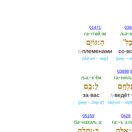
01471
036
ға~ггөйˌiм
љә~к
כָל־
הַ:גּוֹיִ֥ם
·племенами
со·в
ђ
[
def-art
~
nmp
]
[
prep
~
n
03898
ља:~кˈěм
ға~ннiљ
ִלְחָ֥ם
לָ:כֶֽם׃
за·вас
·ведёт
ђ
[
prep
~
2mp-sf
]
[
def-art
~
nip
05159
0428
бә~нахаљˌа:‎
ға:~ъˈэ:
:אֵ֛לֶּה
בְּ:נַחֲלָ֖ה