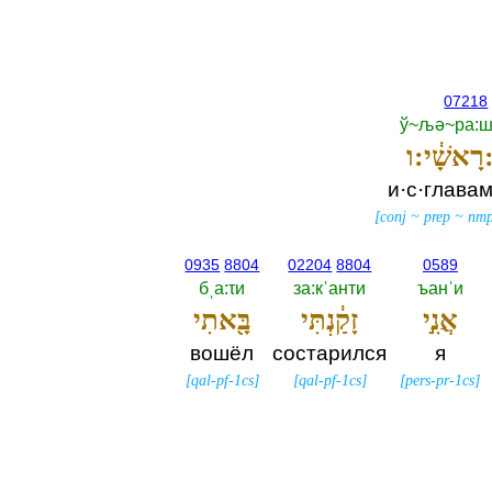
07218
ў~љә~ра:ш
:רָאשָׁ֔י:ו
и·с·глава
[
conj
~
prep
~
nm
0935
8804
02204
8804
0589
бˌа:τи
за:кˈанти
ъанˈи
אֲנִ֣י
זָקַ֔נְתִּי
בָּ֖אתִי
вошёл
состарился
я
[
qal-pf-1cs
]
[
qal-pf-1cs
]
[
pers-pr-1cs
]