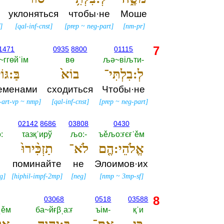
уклоняться
чтобы·не
Моше
f
]
[
qal-inf-cnst
]
[
prep
~
neg-part
]
[
nm-pr
]
7
1471
0935
8800
01115
~ггөйˈiм
вө
љә~вiљти-‎
לְ:בִלְתִּי־
בוֹא֙
בַּ:גּוֹ
еменами
сходиться
Чтобы·не
-art-vp
~
nmp
]
[
qal-inf-cnst
]
[
prep
~
neg-part
]
02142
8686
03808
0430
‎
τазқˈирў
љо:-‎
ъěљо:ғєғˈěм
אֱלֹהֵי:הֶ֤ם
לֹא־
תַזְכִּ֨ירוּ֙
поминайте
не
Элоимов·их
g
]
[
hiphil-impf-2mp
]
[
neg
]
[
nmp
~
3mp-sf
]
8
03068
0518
03588
ˌěм
ба~йғβˌа:ғ
ъiм-‎
қˈи