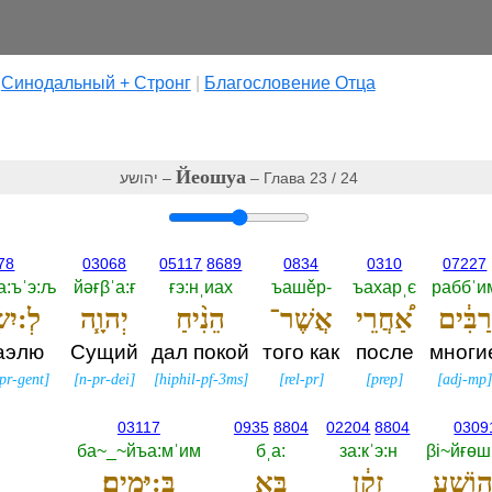
|
Cинодальный + Стронг
|
Благословение Отца
Йеошуа
יהושע –
– Глава 23 / 24
78
03068
05117
8689
0834
0310
07227
а:ъˈэ:љ
йәғβˈа:ғ
ғэ:нˌиах
ъашěр-‎
ъахарˌє
раббˈи
רַבִּ֔ים
אַ֠חֲרֵי
אֲשֶׁר־
הֵנִ֨יחַ
יְהוָ֧ה
לְ:יִש
аэлю
Сущий
дал покой
того как
после
многи
pr-gent
]
[
n-pr-dei
]
[
hiphil-pf-3ms
]
[
rel-pr
]
[
prep
]
[
adj-mp
03117
0935
8804
02204
8804
0309
ба~_~йъа:мˈим
бˌа:‎
за:кˈэ:н
βi~йғөш
וֹשֻׁ֣עַ
זָקֵ֔ן
בָּ֖א
בַּ:יָּמִֽים׃