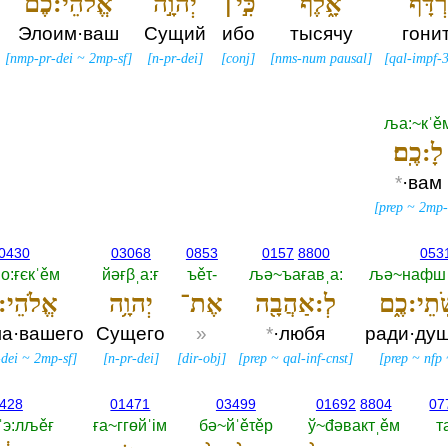
רְדָּף־
אָ֑לֶף
כִּ֣י׀
יְהוָ֣ה
אֱלֹהֵי:כֶ֗ם
Элоим·ваш
Сущий
ибо
тысячу
гони
[
nmp-pr-dei
~
2mp-sf
]
[
n-pr-dei
]
[
conj
]
[
nms-num pausal
]
[
qal-impf-
ља:~кˈě
לָ:כֶֽם׃
*
·вам
[
prep
~
2mp-
0430
03068
0853
0157
8800
053
о:ғєкˈěм
йәғβˌа:ғ
ъěτ-‎
љә~ъағавˌа:‎
љә~нафшˈ
ֹֽתֵי:כֶ֑ם
לְ:אַהֲבָ֖ה
אֶת־
יְהוָ֥ה
אֱלֹהֵי:כ
а·вашего
Сущего
»
*
·любя
ради·ду
dei
~
2mp-sf
]
[
n-pr-dei
]
[
dir-obj
]
[
prep
~
qal-inf-cnst
]
[
prep
~
nfp
428
01471
03499
01692
8804
07
ˈэ:лљěғ
ға~ггөйˈiм
бә~йˈěτěр
ў~đәвактˌěм
т