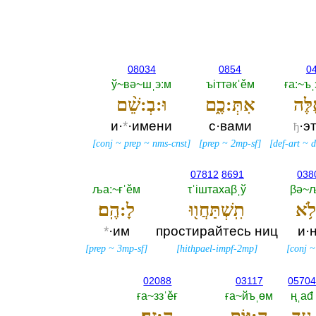
08034
0854
0
ў~вә~шˌэ:м
ъiттәкˈěм
ға:~ъ
לֶּה
אִתְּ:כֶ֑ם
וּ:בְ:שֵׁ֨ם
и·
*
·имени
с·вами
·э
ђ
[
conj
~
prep
~
nms-cnst
]
[
prep
~
2mp-sf
]
[
def-art
~
d
07812
8691
038
ља:~ғˈěм
τˈiштахаβˌў
βә~љ
לֹ֥א
תִֽשְׁתַּחֲו֖וּ
לָ:הֶֽם׃
*
·им
простирайтесь ниц
и·
[
prep
~
3mp-sf
]
[
hithpael-impf-2mp
]
[
conj
02088
03117
0570
ға~ззˈěғ
ға~йъˌөм
ңˌаđ