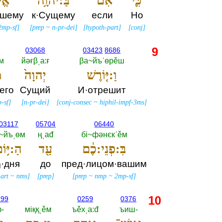
כִּ֛י
אִם־
בַּ:יהוָ֥ה
אֱל
ашему
к·Сущему
если
Но
2mp-sf
]
[
prep
~
n-pr-dei
]
[
hypoth-part
]
[
conj
]
9
03068
03423
8686
м
йәғβˌа:ғ
βа~йъˈөрěш
וַ:יּ֤וֹרֶשׁ
יְהוָה֙
מ
его
Сущий
И·отрешит
-sf
]
[
n-pr-dei
]
[
conj-consec
~
hiphil-impf-3ms
]
03117
05704
06440
а~йъˌөм
ңˌаđ
бi~фәнєкˈěм
בִּ:פְנֵי:כֶ֔ם
עַ֖ד
הַ:יּ֥וֹ
·дня
до
пред·лицом·вашим
ђ
-art
~
nms
]
[
prep
]
[
prep
~
nmp
~
2mp-sf
]
10
799
0259
0376
-‎
мiққˌěм
ъěхˌа:đ
ъиш-‎