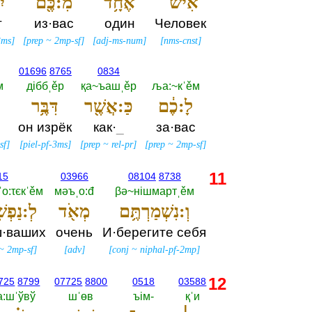
אִישׁ־
אֶחָ֥ד
מִ:כֶּ֖ם
יִ
т
из·вас
один
Человек
3ms
]
[
prep
~
2mp-sf
]
[
adj-ms-num
]
[
nms-cnst
]
01696
8765
0834
м
дiббˌěр
қа~ъашˌěр
ља:~кˈěм
לָ:כֶ֔ם
כַּ:אֲשֶׁ֖ר
דִּבֶּ֥ר
он изрёк
как·
_
за·вас
sf
]
[
piel-pf-3ms
]
[
prep
~
rel-pr
]
[
prep
~
2mp-sf
]
11
15
03966
08104
8738
о:τєкˈěм
мәъˌо:đ
βә~нiшмартˌěм
וְ:נִשְׁמַרְתֶּ֥ם
מְאֹ֖ד
לְ:נַפְשׁ
ш·ваших
очень
И·берегите себя
~
2mp-sf
]
[
adv
]
[
conj
~
niphal-pf-2mp
]
12
725
8799
07725
8800
0518
03588
а:шˈўвў
шˈөв
ъiм-‎
қˈи