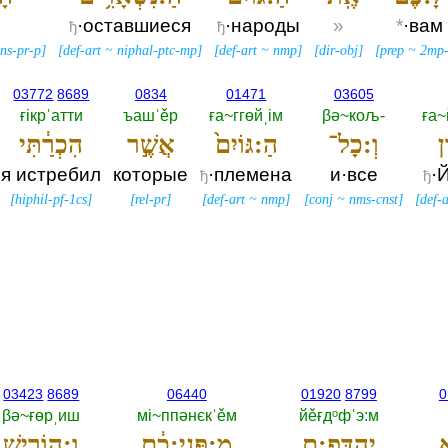
и
·оставшиеся
·народы
»
*
·вам
ђ
ђ
ns-pr-p
]
[
def-art
~
niphal-ptc-mp
]
[
def-art
~
nmp
]
[
dir-obj
]
[
prep
~
2mp-
03772
8689
0834
01471
03605
ғiкрˈатти
ъашˈěр
ға~ггөйˌiм
βә~кољ-‎
ға~
ן
וְ:כָל־
הַ:גּוֹיִם֙
אֲשֶׁ֣ר
הִכְרַ֔תִּי
я истребил
которые
·племена
и·все
·
ђ
ђ
[
hiphil-pf-1cs
]
[
rel-pr
]
[
def-art
~
nmp
]
[
conj
~
nms-cnst
]
[
def-a
03423
8689
06440
01920
8799
0
βә~ғөрˌиш
мi~ппәнєкˈěм
йěғдᵒфˈэ:м
א
יֶהְדֳּפֵ֣:ם
מִ:פְּנֵי:כֶ֔ם
וְ:הוֹרִ֥ישׁ