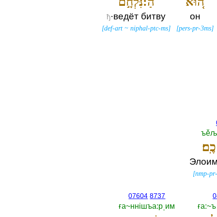
ה֚וּא
הַ:נִּלְחָ֣ם
·ведёт битву
он
ђ
[
def-art
~
niphal-ptc-ms
]
[
pers-pr-3ms
]
ъěљ
ֶֽם׃
Элоим
[
nmp-pr-
07604
8737
0
ға~ннiшъа:рˌим
ға:~ъ