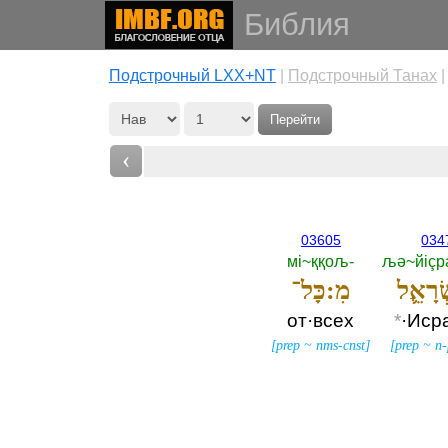
Библия
Подстрочный LXX+NT
|
Подстрочный Танах
Перейти
‹
03605
034
мi~ққољ-‎
љә~йiçр
ְׂרָאֵ֛ל
מִ:כָּל־
от·всех
*
·Иср
[
prep
~
nms-cnst
]
[
prep
~
n-