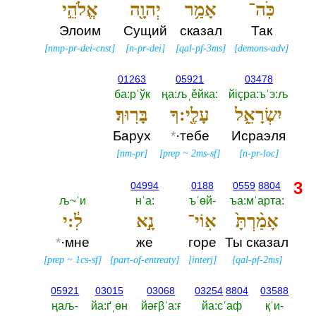
כֹּֽה־
אָמַ֥ר
יְהוָ֖ה
אֱלֹהֵ֣י
Элоим
Сущий
сказал
Так
[
nmp-pr-dei-cnst
]
[
n-pr-dei
]
[
qal-pf-3ms
]
[
demons-adv
]
01263
05921
03478
ба:рˈўк
ңа:љˌěйка:‎
йiçра:ъˈэ:љ
יִשְׂרָאֵ֑ל
עָלֶ֖י:ךָ
בָּרֽוּךְ׃
Барух
*
·тебе
Исраэля
[
nm-pr
]
[
prep
~
2ms-sf
]
[
n-pr-loc
]
3
04994
0188
0559
8804
љ~ˈи
нˈа:‎
ъˈөй-‎
ъа:мˈарта:‎
אָמַ֨רְתָּ֙
אֽוֹי־
נָ֣א
לִ֔:י
*
·мне
же
горе
Ты сказал
[
prep
~
1cs-sf
]
[
part-of-entreaty
]
[
interj
]
[
qal-pf-2ms
]
05921
03015
03068
03254
8804
03588
ңаљ-‎
йа:ґˌөн
йәғβˈа:ғ
йа:сˈаф
қˈи-‎