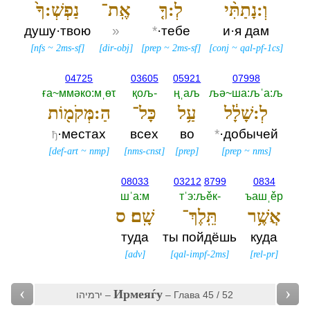
וְ:נָתַתִּ֨י
לְ:ךָ֤
אֶֽת־
נַפְשְׁ:ךָ֙
душу·твою
»
*
·тебе
и·я дам
[
nfs
~
2ms-sf
]
[
dir-obj
]
[
prep
~
2ms-sf
]
[
conj
~
qal-pf-1cs
]
04725
03605
05921
07998
ға~ммәко:мˌөτ
қољ-‎
ңˌаљ
љә~ша:љˈа:љ
לְ:שָׁלָ֔ל
עַ֥ל
כָּל־
הַ:מְּקֹמ֖וֹת
·местах
всех
во
*
·добычей
ђ
[
def-art
~
nmp
]
[
nms-cnst
]
[
prep
]
[
prep
~
nms
]
08033
03212
8799
0834
шˈа:м
тˈэ:љěк-‎
ъашˌěр
אֲשֶׁ֥ר
תֵּֽלֶךְ־
שָֽׁם׃ ס
туда
ты пойдёшь
куда
[
adv
]
[
qal-impf-2ms
]
[
rel-pr
]
‹
›
Ирмеяѓу
ירמיהו –
– Глава 45 / 52