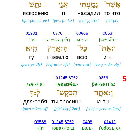
אֲשֶׁר־
נָטַ֖עְתִּי
אֲנִ֣י
נֹתֵ֑שׁ
искореню
я
насадил
то что
[
qal-ptc-act-ms
]
[
pers-pr-1cs
]
[
qal-pf-1cs
]
[
rel-pr
]
01931
0776
03605
0853
ғˈи
ға:~ъˌа:рěц
қољ-‎
βә~ъěτ-‎
וְ:אֶת־
כָּל־
הָ:אָ֖רֶץ
הִֽיא׃
ту
·землю
всю
и·
»
ђ
[
pers-pr-3fs
]
[
def-art
~
nfs
]
[
nms-cnst
]
[
conj
~
dir-obj
]
5
01245
8762
0859
љә~кˌа:‎
тәваккěш-‎
βә~ъаттˈа:‎
וְ:אַתָּ֛ה
תְּבַקֶּשׁ־
לְ:ךָ֥
для·себя
ты просишь
И·ты
[
prep
~
2ms-sf
]
[
piel-impf-2ms
]
[
conj
~
pers-pr-2ms
]
03588
01245
8762
0408
01419
қˈи
тәваккˈэ:ш
ъаљ-‎
ґәđо:љˌөτ