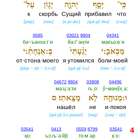
כִּֽי־
יָסַ֧ף
יְהוָ֛ה
יָג֖וֹן
עַל־
к
скорбь
Сущий
прибавил
что
[
prep
]
[
nms
]
[
n-pr-dei
]
[
qal-pf-3ms
]
[
conj
]
0585
03021
8804
04341
бә~ъанха:τˈи
йа:ґˈаңти
макъо:вˈи
מַכְאֹבִ֑:י
יָגַ֨עְתִּי֙
בְּ:אַנְחָתִ֔:י
от·стона·моего
я утомился
боли·моей
[
prep
~
nfs
~
1cs-sf
]
[
qal-pf-1cs
]
[
nms
~
1cs-sf
]
04672
8804
03808
04496
ма:цˈа:τи
љˌо:‎
ў~мәнўхˌа:‎
וּ:מְנוּחָ֖ה
לֹ֥א
מָצָֽאתִי׃ ס
нашёл
не
и·покоя
[
qal-pf-1cs pausal
]
[
neg
]
[
conj
~
nfs
]
4
03541
0413
0559
8799
03541
ˈқо:‎
ъэ:љˈа:йβ
то:мˈар
қˈо:‎