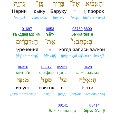
הַ:נָּבִ֔יא
אֶל־
בָּר֖וּךְ
בֶּֽן־
נֵֽרִיָּ֑ה
Нерии
сыну
Баруху
*
·пророк
ђ
[
nm-pr
]
[
nms-cnst
]
[
nm-pr
]
[
prep
]
[
def-art
~
nms
]
01697
0853
03789
8800
ға~ддәва:рˌим
ъěτ-‎
бә~ка:τәвˌө
בְּ:כָתְב:וֹ֩
אֶת־
הַ:דְּבָרִ֨ים
·речения
»
когда·записывал·он
ђ
[
def-art
~
nmp
]
[
dir-obj
]
[
prep
~
qal-inf-cnst
~
3ms-sf
]
06310
05612
05921
0428
мi~ппˈи
сˈэ:фěр
ңаљ-‎
ға:~ъˈэ:лљěғ
הָ:אֵ֤לֶּה
עַל־
סֵ֨פֶר֙
מִ:פִּ֣י
из·уст
свиток
в
·эти
ђ
[
prep
~
nms-cnst
]
[
nms
]
[
prep
]
[
def-art
~
demons-pr-p
]
08141
03414
ба~_~шша:нˌа:‎
йiрмәйˈа:ғў