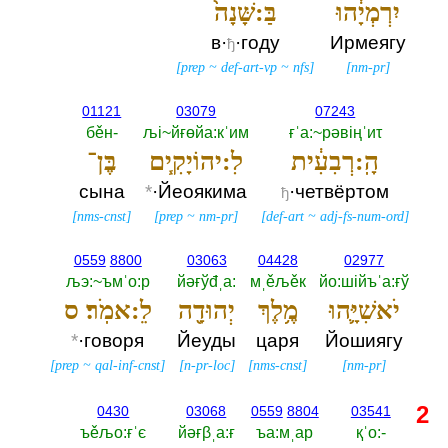
יִרְמְיָ֔הוּ
בַּ:שָּׁנָה֙
в·
·году
Ирмеягу
ђ
[
prep
~
def-art-vp
~
nfs
]
[
nm-pr
]
01121
03079
07243
бěн-‎
љi~йғөйа:кˈим
ғˈа:~рәвiңˈиτ
הָֽ:רְבִעִ֔ית
לִ:יהוֹיָקִ֧ים
בֶּן־
сына
*
·Йеоякима
·четвёртом
ђ
[
nms-cnst
]
[
prep
~
nm-pr
]
[
def-art
~
adj-fs-num-ord
]
0559
8800
03063
04428
02977
љэ:~ъмˈо:р
йәғўđˌа:‎
мˌěљěк
йо:шiйъˈа:ғў
יֹאשִׁיָּ֛הוּ
מֶ֥לֶךְ
יְהוּדָ֖ה
לֵ:אמֹֽר׃ ס
*
·говоря
Йеуды
царя
Йошиягу
[
prep
~
qal-inf-cnst
]
[
n-pr-loc
]
[
nms-cnst
]
[
nm-pr
]
2
0430
03068
0559
8804
03541
ъěљо:ғˈє
йәғβˌа:ғ
ъа:мˌар
қˈо:-‎