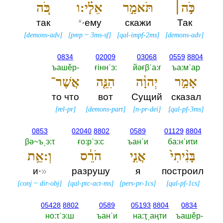
כֹּ֣ה׀
תֹּאמַ֣ר
אֵלָ֗י:ו
כֹּ֚ה
так
*
·ему
скажи
Так
[
demons-adv
]
[
prep
~
3ms-sf
]
[
qal-impf-2ms
]
[
demons-adv
]
0834
02009
03068
0559
8804
ъашěр-‎
ғiннˈэ:‎
йәғβˈа:ғ
ъа:мˈар
אָמַ֣ר
יְהוָ֔ה
הִנֵּ֤ה
אֲשֶׁר־
то что
вот
Сущий
сказал
[
rel-pr
]
[
demons-part
]
[
n-pr-dei
]
[
qal-pf-3ms
]
0853
02040
8802
0589
01129
8804
βә~ъˌэ:τ
ғо:рˈэ:с
ъанˈи
ба:нˈиτи
בָּנִ֨יתִי֙
אֲנִ֣י
הֹרֵ֔ס
וְ:אֵ֥ת
и·
»
разрушу
я
построил
[
conj
~
dir-obj
]
[
qal-ptc-act-ms
]
[
pers-pr-1cs
]
[
qal-pf-1cs
]
05428
8802
0589
05193
8804
0834
но:τˈэ:ш
ъанˈи
на:ҭˌаңти
ъашěр-‎