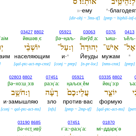
לְ:הֵיטִ֥יב
אוֹתֽ:וֹ׃ ס
»
·ему
*
·благодея
[
dir-obj
~
3ms-sf
]
[
prep
~
hiphil-inf-
03427
8802
05921
03063
0376
0413
ˈаiм
йөшәвˌє
βә~ңаљ-‎
йәғўđˌа:‎
ъиш-‎
ъěљ-‎
אֶל־
אִישׁ־
יְהוּדָה֩
וְ:עַל־
יוֹשְׁבֵ֨י
יְ
аим
населяющим
и·
*
Йеуды
мужам
*
]
[
qal-ptc-act-mp-cnst
]
[
conj
~
prep
]
[
n-pr-loc
]
[
nms-cnst
]
[
prep
]
02803
8802
07451
05921
03335
8802
βә~хо:шˌэ:в
ра:ңˈа:‎
ңаљєкˌěм
йөцˈэ:р
ъа:
֜י
יוֹצֵ֤ר
עֲלֵי:כֶם֙
רָעָ֔ה
וְ:חֹשֵׁ֥ב
и·замышляю
зло
против·вас
формую
[
conj
~
qal-ptc-act-ms
]
[
nfs
]
[
prep
~
2mp-sf
]
[
qal-ptc-act-ms
]
[
per
03190
8685
07451
01870
βә~ғєҭˌивў
ғˈа:~ра:ңˈа:‎
мi~ддарқˈө