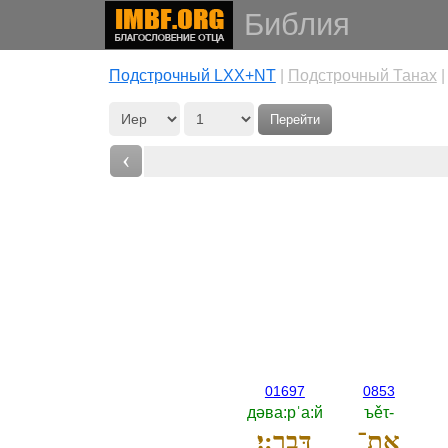
Библия
Подстрочный LXX+NT
|
Подстрочный Танах
Перейти
‹
01697
0853
дәва:рˈа:й
ъěτ-‎
אֶת־
דְּבָרָֽ:י׃