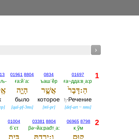
›
1
13
01961
8804
0834
01697
љ-‎
ға:йˈа:‎
ъашˈěр
ға~дда:вˌа:р
הַ:דָּבָר֙
אֲשֶׁ֣ר
הָיָ֣ה
אֶֽ
к
было
которое
·Речение
ђ
ep
]
[
qal-pf-3ms
]
[
rel-pr
]
[
def-art
~
nms
]
2
01004
03381
8804
06965
8798
бˈєτ
βә~йа:раđтˌа:‎
кˌўм
ק֥וּם
וְ:יָרַדְתָּ֖
בֵּ֣ית