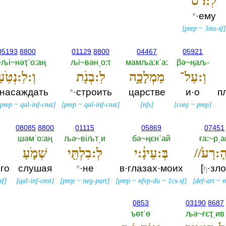
לֽ:וֹ׃ ס
*
·ему
[
prep
~
3ms-sf
]
05193
8800
01129
8800
04467
05921
љi~нәҭˈо:аң
љi~вәнˌо:τ
мамља:кˈа:‎
βә~ңаљ-‎
וְ:עַל־
מַמְלָכָ֑ה
לִ:בְנֹ֖ת
וְ:לִ:נְטֹֽעַ׃
·насаждать
*
·строить
царстве
и·о
п
~
prep
~
qal-inf-cnst
]
[
prep
~
qal-inf-cnst
]
[
nfs
]
[
conj
~
prep
]
08085
8800
01115
05869
07451
шәмˈо:аң
љә~вiљтˌи
бә~ңєнˈай
ға:~рˌа
בְּ:עֵינַ֔:י
לְ:בִלְתִּ֖י
שְׁמֹ֣עַ
его
слушая
*
·не
в·глазах·моих
[
·зло
ђ
sf
]
[
qal-inf-cnst
]
[
prep
~
neg-part
]
[
prep
~
nfvp-du
~
1cs-sf
]
[
def-art
~
0853
03190
8687
ъөτˈө
љә~ғєҭˌив