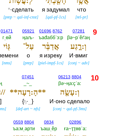
אֲשֶׁ֥ר
חָשַׁ֖בְתִּי
לַ:עֲשׂ֥וֹת
*
·сделать
я задумал
что
[
prep
~
qal-inf-cnst
]
[
qal-pf-1cs
]
[
rel-pr
]
9
01471
05921
01696
8762
07281
гˌөй
ңаљ-‎
ъаđаббˈэ:р
βә~рˈěґаң
וְ:רֶ֣גַע
אֲדַבֵּ֔ר
עַל־
גּ֖וֹי
лемени
о
я изреку
И·вмиг
[
nms
]
[
prep
]
[
piel-impf-1cs
]
[
conj
~
adv
]
10
07451
06213
8804
ң
_~_
βә~ңа:çˈа:‎
וְ:עָשָׂ֤ה
**הָ:רָעָה**
//הָ:רַע֙//
]
{
·
_
‎}
И·оно сделало
ђ
nms
]
[
def-art
~
nfs
]
[
conj
~
qal-pf-3ms
]
0559
8804
0834
02896
ъа:мˌарти
ъашˌěр
ға~ҭҭөвˈа:‎