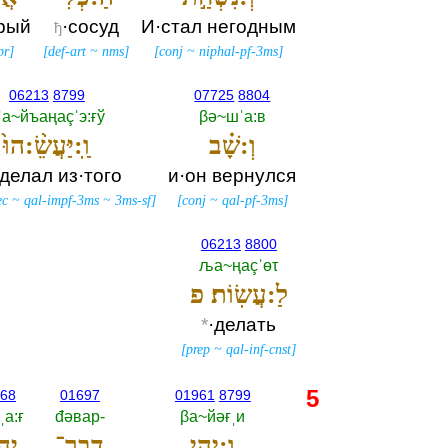
рый
·сосуд
И·стал негодным
ђ
pr
]
[
def-art
~
nms
]
[
conj
~
niphal-pf-3ms
]
06213
8799
07725
8804
ˈа~йъаңаçˈэ:ғў
βә~шˈа:в
וְ:שָׁ֗ב
וַֽ:יַּעֲשֵׂ֨:הוּ֙
сделал из·того
и·он вернулся
ec
~
qal-impf-3ms
~
3ms-sf
]
[
conj
~
qal-pf-3ms
]
06213
8800
ља~ңаçˈөτ
לַ:עֲשֽׂוֹת׃ פ
*
·делать
[
prep
~
qal-inf-cnst
]
5
68
01697
01961
8799
ˌа:ғ
đәвар-‎
βа~йәғˌи
וַ:יְהִ֥י
דְבַר־
יְה