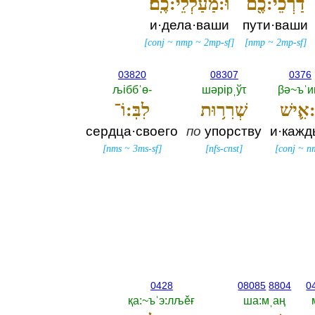
דַרְכֵי:כֶ֖ם
וּ:מַעַלְלֵי:כֶֽם׃
и·дела·ваши
пути·ваши
[
conj
~
nmp
~
2mp-sf
]
[
nmp
~
2mp-sf
]
03820
08307
0376
љiббˈө-‎
шәрiрˌўτ
βә~ъˈ
:אִ֛ישׁ
שְׁרִר֥וּת
לִבּֽ:וֹ־
сердца·своего
по
упорству
и·каж
[
nms
~
3ms-sf
]
[
nfs-cnst
]
[
conj
~
n
0428
08085
8804
0
қа:~ъˈэ:лљěғ
ша:мˌаң