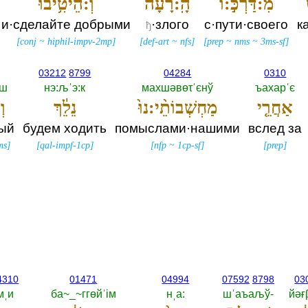
מִ:דַּרְכּ֣:וֹ
הָֽ:רָעָ֔ה
וְ:הֵיטִ֥יבוּ
и·сделайте добрыми
·злого
с·пути·своего
к
ђ
[
conj
~
hiphil-impv-2mp
]
[
def-art
~
nfs
]
[
prep
~
nms
~
3ms-sf
]
03212
8799
04284
0310
иш
нэ:љˈэ:к
махшәвөτˈєнў
ъахарˈє
אַחֲרֵ֤י
מַחְשְׁבוֹתֵ֨י:נוּ֙
נֵלֵ֔ךְ
וְ
дый
будем ходить
помыслами·нашими
вслед за
ms
]
[
qal-impf-1cp
]
[
nfp
~
1cp-sf
]
[
prep
]
4310
01471
04994
07592
8798
03
мˌи
ба~_~ггөйˈiм
нˌа:‎
шˈаъаљў-‎
йәғ