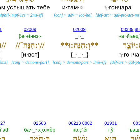
ам услышать·тебе
и·там·
○
·гончара
ђ
hiphil-impf-1cs
~
2ms-sf
]
[
conj
~
adv
~
loc-he
]
[
def-art
~
qal-ptc-act-ms
1
02009
02009
03335
88
βә~ғiннэ:-‎
_~_
ға~йъөцˈ
:יּוֹצֵ֑ר
**וְ:הִנֵּה:וּ**
//וְ:הִנֵּה־//
//ה֛וּא//
]
[и·вот]
{‎
_
·
_
·
_
‎}
·гонч
ђ
-3ms
]
[
conj
~
demons-part
]
[
conj
~
demons-part
~
3ms-sf
]
[
def-art
~
qal-pt
027
02563
06213
8802
01931
08
йˈаđ
ба~_~хˌо:мěр
ңо:çˈěғ
ғˌў
ъаш
ֶׁ֨ר
ה֥וּא
עֹשֶׂ֛ה
בַּ:חֹ֖מֶר
בְּ: