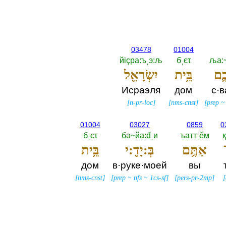
03478
01004
йiçра:ъˌэ:љ
бˌєτ
ља:
ֶ֛ם
בֵּ֥ית
יִשְׂרָאֵ֖ל
Исраэля
дом
с·
[
n-pr-loc
]
[
nms-cnst
]
[
prep
01004
03027
0859
0
бˌєτ
бә~йа:đˌи
ъаттˌěм
қ
אַתֶּ֥ם
בְּ:יָדִ֖:י
בֵּ֥ית
дом
в·руке·моей
вы
[
nms-cnst
]
[
prep
~
nfs
~
1cs-sf
]
[
pers-pr-2mp
]
[