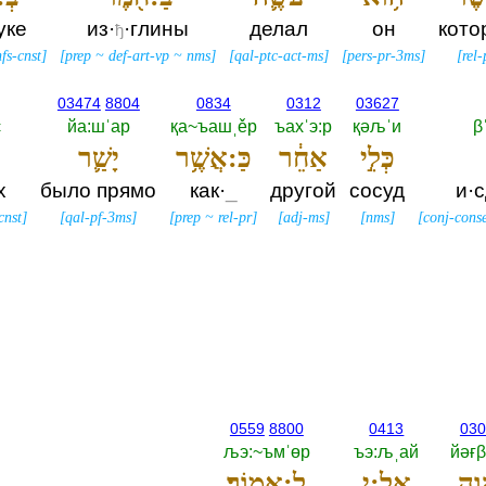
уке
из·
·глины
делал
он
кото
ђ
nfs-cnst
]
[
prep
~
def-art-vp
~
nms
]
[
qal-ptc-act-ms
]
[
pers-pr-3ms
]
[
rel-
03474
8804
0834
0312
03627
є
йа:шˈар
қа~ъашˌěр
ъахˈэ:р
қәљˈи
β
כְּלִ֣י
אַחֵ֔ר
כַּ:אֲשֶׁ֥ר
יָשַׁ֛ר
х
было прямо
как·
_
другой
сосуд
и·
cnst
]
[
qal-pf-3ms
]
[
prep
~
rel-pr
]
[
adj-ms
]
[
nms
]
[
conj-cons
0559
8800
0413
030
љэ:~ъмˈөр
ъэ:љˌай
йәғβ
וָ֖ה
אֵלַ֥:י
לֵ:אמֽוֹר׃