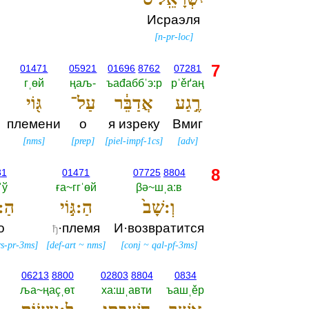
Исраэля
[
n-pr-loc
]
7
01471
05921
01696
8762
07281
гˌөй
ңаљ-‎
ъаđаббˈэ:р
рˈěґаң
רֶ֣גַע
אֲדַבֵּ֔ר
עַל־
גּ֖וֹי
племени
о
я изреку
Вмиг
[
nms
]
[
prep
]
[
piel-impf-1cs
]
[
adv
]
8
31
01471
07725
8804
ˈў
ға~ггˈөй
βә~шˌа:в
וְ:שָׁב֙
הַ:גּ֣וֹי
הַ:
о
·племя
И·возвратится
ђ
rs-pr-3ms
]
[
def-art
~
nms
]
[
conj
~
qal-pf-3ms
]
06213
8800
02803
8804
0834
ља~ңаçˌөτ
ха:шˌавти
ъашˌěр