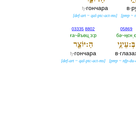
·гончара
в·р
ђ
[
def-art
~
qal-ptc-act-ms
]
[
prep
~
03335
8802
05869
ға~йъөцˌэ:р
бә~ңєнˌ
בְּ:עֵינֵ֥י
הַ:יּוֹצֵ֖ר
·гончара
в·глаза
ђ
[
def-art
~
qal-ptc-act-ms
]
[
prep
~
nfp-du-