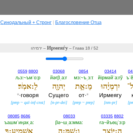
|
Cинодальный + Стронг
|
Благословение Отца
Ирмеяѓу
ירמיהו –
– Глава 18 / 52
0559
8800
03068
0854
03414
04
љэ:~ъмˈо:р
йәғβˌа:ғ
мэ:~ъˌэ:τ
йiрмәйˈа:ғў
ъˈě
ל־
יִרְמְיָ֔הוּ
מֵ:אֵ֥ת
יְהוָ֖ה
לֵ:אמֹֽר׃
*
·говоря
Сущего
от·
*
Ирмеягу
[
prep
~
qal-inf-cnst
]
[
n-pr-dei
]
[
prep
~
prep
]
[
nm-pr
]
[
pr
08085
8686
08033
03335
8802
ъашмˈиңакˌа:‎
βә~шˌа:мма:‎
ға~йъөцˈэ:р
הַ:יּוֹצֵ֑ר
וְ:שָׁ֖מָּ:ה
אַשְׁמִֽיעֲ:ךָ֥