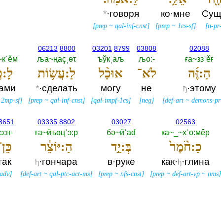
*
·говоря
ко·мне
Сущ
[
prep
~
qal-inf-cnst
]
[
prep
~
1cs-sf
]
[
n-pr
06213
8800
03201
8799
03808
02088
~кˈěм
ља~ңаçˌөτ
ъўкˌаљ
љо:-‎
ға~ззˈěғ
הַ:זֶּ֜ה
לֹא־
אוּכַ֨ל
לַ:עֲשׂ֥וֹת
לָ:כ
вами
*
·сделать
могу
не
·этому
ђ
~
2mp-sf
]
[
prep
~
qal-inf-cnst
]
[
qal-impf-1cs
]
[
neg
]
[
def-art
~
demons-pr
3651
03335
8802
03027
02563
э:н-‎
ға~йъөцˈэ:р
бә~йˈаđ
ка~_~хˈо:мěр
כַ:חֹ֨מֶר֙
בְּ:יַ֣ד
הַ:יּוֹצֵ֔ר
כֵּן־
так
·гончара
в·руке
как·
·глина
ђ
ђ
adv
]
[
def-art
~
qal-ptc-act-ms
]
[
prep
~
nfs-cnst
]
[
prep
~
def-art-vp
~
nms