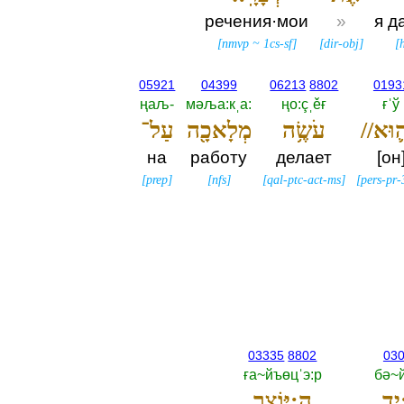
речения·мои
»
я д
[
nmvp
~
1cs-sf
]
[
dir-obj
]
[
05921
04399
06213
8802
0193
ңаљ-‎
мәља:кˌа:‎
ңо:çˌěғ
ғˈў
עֹשֶׂ֥ה
מְלָאכָ֖ה
עַל־
на
работу
делает
[он
[
prep
]
[
nfs
]
[
qal-ptc-act-ms
]
[
pers-pr
03335
8802
03
ға~йъөцˈэ:р
бә~
יַ֣ד
הַ:יּוֹצֵ֑ר