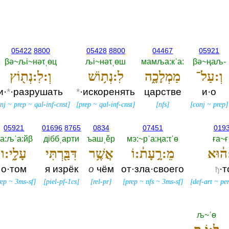
05422
8800
05428
8800
04467
05921
βә~љi~нәτˌөц
љi~нәτˌөш
мамља:кˈа:‎
βә~ңаљ-‎
וְ:עַל־
מַמְלָכָ֑ה
לִ:נְת֥וֹשׁ
וְ:לִ:נְת֖וֹץ
и·
*
·разрушать
*
·искоренять
царстве
и·о
nj
~
prep
~
qal-inf-cnst
]
[
prep
~
qal-inf-cnst
]
[
nfs
]
[
conj
~
prep
]
05921
01696
8765
0834
07451
019
а:љˈа:йβ
дiббˌарти
ъашˌěр
мэ:~рˈа:ңа:τˈө
ға~ғ
ה֔וּא
מֵ:רָ֣עָת֔:וֹ
אֲשֶׁ֥ר
דִּבַּ֖רְתִּי
עָלָ֑י:ו
о·том
я изрёк
о
чём
от·зла·своего
·т
ђ
rep
~
3ms-sf
]
[
piel-pf-1cs
]
[
rel-pr
]
[
prep
~
nfs
~
3ms-sf
]
[
def-art
~
pe
љ~ˈө