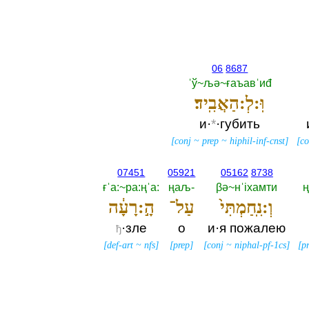
06
8687
ˈў~љә~ғаъавˈиđ
וּֽ:לְ:הַאֲבִֽיד׃
и·
*
·губить
[
conj
~
prep
~
hiphil-inf-cnst
]
[
co
07451
05921
05162
8738
ғˈа:~ра:ңˈа:‎
ңаљ-‎
βә~нˈiхамти
ң
וְ:נִֽחַמְתִּי֙
עַל־
הָ֣:רָעָ֔ה
·зле
о
и·я пожалею
ђ
[
def-art
~
nfs
]
[
prep
]
[
conj
~
niphal-pf-1cs
]
[
p