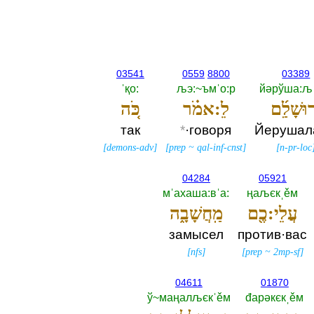
03541
0559
8800
03389
ˈқо:‎
љэ:~ъмˈо:р
йәрўша:љ
רוּשָׁלִַ֜ם
לֵ:אמֹ֗ר
כֹּ֚ה
так
*
·говоря
Йерушал
[
demons-adv
]
[
prep
~
qal-inf-cnst
]
[
n-pr-loc
04284
05921
мˈахаша:вˈа:‎
ңаљєкˌěм
עֲלֵי:כֶ֖ם
מַֽחֲשָׁבָ֑ה
замысел
против·вас
[
nfs
]
[
prep
~
2mp-sf
]
04611
01870
ў~маңалљєкˈěм
đарәкєкˌěм