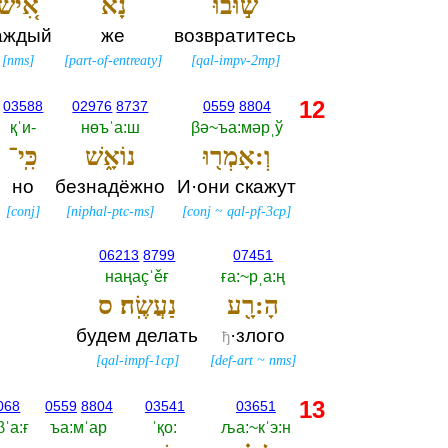
שׁ֣וּבוּ
נָ֗א
אִ֚ישׁ
аждый
же
возвратитесь
[
nms
]
[
part-of-entreaty
]
[
qal-impv-2mp
]
12
03588
02976
8737
0559
8804
қˈи-‎
нөъˈа:ш
βә~ъа:мәрˌў
וְ:אָמְר֖וּ
נוֹאָ֑שׁ
כִּֽי־
но
безнадёжно
И·они скажут
[
conj
]
[
niphal-ptc-ms
]
[
conj
~
qal-pf-3cp
]
06213
8799
07451
наңаçˈěғ
ға:~рˌа:ң
הָ:רָ֖ע
נַעֲשֶֽׂה׃ ס
будем делать
·злого
ђ
[
qal-impf-1cp
]
[
def-art
~
nms
]
13
068
0559
8804
03541
03651
βˈа:ғ
ъа:мˈар
ˈқо:‎
ља:~кˈэ:н