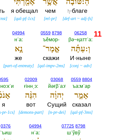
הַ:טּוֹבָ֔ה
אֲשֶׁ֥ר
אָמַ֖רְתִּי
ть
я обещал
чем
·благе
ђ
cnst
]
[
qal-pf-1cs
]
[
rel-pr
]
[
def-art
~
adj-fs
]
11
04994
0559
8798
06258
нˈа:‎
ъěмор-‎
βә~ңаттˈа:‎
וְ:עַתָּ֡ה
אֱמָר־
נָ֣א
же
скажи
И·ныне
[
part-of-entreaty
]
[
qal-impv-2ms
]
[
conj
~
adv
]
0595
02009
03068
0559
8804
но:кˈи
ғiннˌэ:‎
йәғβˈа:ғ
ъа:мˈар
אָמַ֣ר
יְהוָ֔ה
הִנֵּ֨ה
אָנֹכִ
я
вот
Сущий
сказал
s-pr-1cs
]
[
demons-part
]
[
n-pr-dei
]
[
qal-pf-3ms
]
0376
04994
07725
8798
ˈъиш
нˈа:‎
шˈўвў