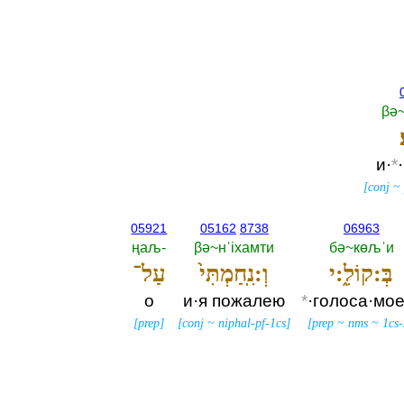
βә~
и·
*
[
conj
05921
05162
8738
06963
ңаљ-‎
βә~нˈiхамти
бә~көљˈи
בְּ:קוֹלִ֑:י
וְ:נִֽחַמְתִּי֙
עַל־
о
и·я пожалею
*
·голоса·мо
[
prep
]
[
conj
~
niphal-pf-1cs
]
[
prep
~
nms
~
1cs-