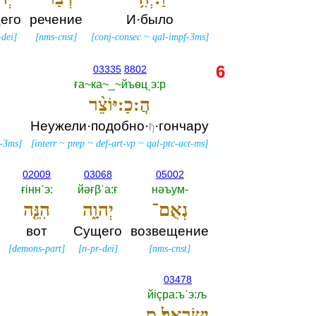
его
речение
И·было
-dei
]
[
nms-cnst
]
[
conj-consec
~
qal-impf-3ms
]
6
03335
8802
ға~ка~_~йъөцˌэ:р
הֲ:כַ:יּוֹצֵ֨ר
Неужели·подобно·
·гончару
ђ
-3ms
]
[
interr
~
prep
~
def-art-vp
~
qal-ptc-act-ms
]
02009
03068
05002
ғiннˈэ:‎
йәғβˈа:ғ
нәъум-‎
נְאֻם־
יְהוָ֑ה
הִנֵּ֤ה
вот
Сущего
возвещение
]
[
demons-part
]
[
n-pr-dei
]
[
nms-cnst
]
03478
йiçра:ъˈэ:љ
יִשְׂרָאֵֽל׃ ס