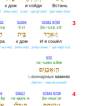
в
дом
и·сойди
Встань
]
[
nms-cnst
]
[
conj
~
qal-pf-2ms
]
[
qal-impv-2ms
]
3
02
01004
03381
8799
э:р
бˈєτ
βа:~ъэ:рˌэ:đ
וָ:אֵרֵ֖ד
בֵּ֣ית
הַ
ара
в
дом
И·я сошёл
c-act-ms
]
[
nms-cnst
]
[
conj-consec
~
qal-impf-1cs
]
070
ға:~ъовнˈа:йiм
הָ:אָבְנָֽיִם׃
·
гончарных
камнях
ђ
[
def-art
~
nmp-du pausal
]
4
34
03627
07843
8738
ˌěр
ға~ққәљˈи
βә~нiшхˈаτ
וְ:נִשְׁחַ֣ת
הַ:כְּלִ֗י
אֲש