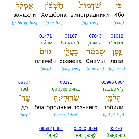
כִּ֣י
שַׁדְמוֹת֩
חֶשְׁבּ֨וֹן
אֻמְלָ֜ל
зачахли
Хешбона
виноградники
Ибо
[
pulal-pf-3ms
]
[
n-pr-loc
]
[
nfp-cnst
]
[
conj
]
01471
01167
07643
01612
ґөйˌiм
баңаљˈє
çiвмˈа:‎
гˈěфěн
גֶּ֣פֶן
שִׂבְמָ֗ה
בַּעֲלֵ֤י
גוֹיִם֙
племён
хозяева
Сивмы
лоза
[
nmp
]
[
nmp-cnst
]
[
n-pr-loc
]
[
nfs-cnst
]
05704
08291
01986
8804
ңаđ-‎
çәрўккˈěйға:‎
ға:љәмˈў
הָלְמ֣וּ
שְׂרוּקֶּ֔י:הָ
עַד־
до
благородные лозы·его
побили
[
prep
]
[
nmp
~
3fs-sf
]
[
qal-pf-3cp
]
08582
8804
05060
8804
03270
тˈа:ңў
на:ґˌа:ңў
йаңзˌэ:р