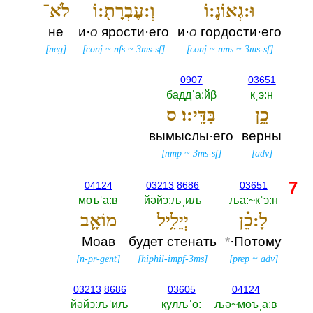
וּ:גְאוֹנ֛:וֹ
וְ:עֶבְרָת֖:וֹ
לֹא־
не
и·
о
ярости·его
и·
о
гордости·его
[
neg
]
[
conj
~
nfs
~
3ms-sf
]
[
conj
~
nms
~
3ms-sf
]
0907
03651
баддˈа:йβ
кˌэ:н
כֵ֥ן
בַּדָּֽי:ו׃ ס
вымыслы·его
верны
[
nmp
~
3ms-sf
]
[
adv
]
7
04124
03213
8686
03651
мөъˈа:в
йәйэ:љˌиљ
ља:~кˈэ:н
לָ:כֵ֗ן
יְיֵלִ֥יל
מוֹאָ֛ב
Моав
будет стенать
*
·Потому
[
n-pr-gent
]
[
hiphil-impf-3ms
]
[
prep
~
adv
]
03213
8686
03605
04124
йәйэ:љˈиљ
қулљˈо:‎
љә~мөъˌа:в