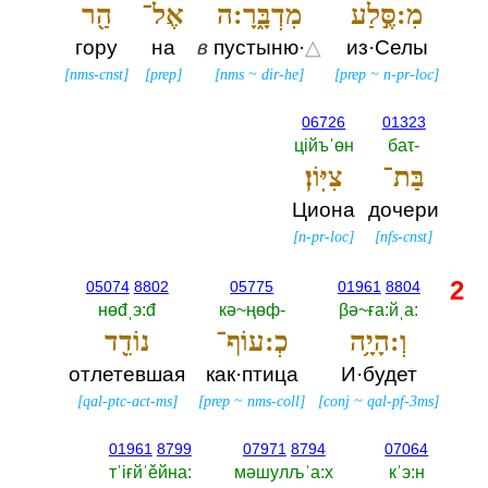
מִ:סֶּ֣לַע
מִדְבָּ֑רָ:ה
אֶל־
הַ֖ר
гору
на
в
пустыню·
△
из·Селы
[
nms-cnst
]
[
prep
]
[
nms
~
dir-he
]
[
prep
~
n-pr-loc
]
06726
01323
цiйъˈөн
баτ-‎
בַּת־
צִיּֽוֹן׃
Циона
дочери
[
n-pr-loc
]
[
nfs-cnst
]
2
05074
8802
05775
01961
8804
нөđˌэ:đ
кә~ңөф-‎
βә~ға:йˌа:‎
וְ:הָיָ֥ה
כְ:עוֹף־
נוֹדֵ֖ד
отлетевшая
как·птица
И·будет
[
qal-ptc-act-ms
]
[
prep
~
nms-coll
]
[
conj
~
qal-pf-3ms
]
01961
8799
07971
8794
07064
тˈiғйˈěйна:‎
мәшулљˈа:х
кˈэ:н