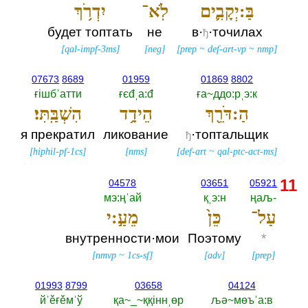
בַּ:יְקָבִ֛ים
לֹֽא־
יִדְרֹ֥ךְ
будет топтать
не
в·
·точилах
ђ
[
qal-impf-3ms
]
[
neg
]
[
prep
~
def-art-vp
~
nmp
]
07673
8689
01959
01869
8802
ғiшбˈатти
ғєđˌа:đ
ға~ддо:рˌэ:к
הַ:דֹּרֵ֖ךְ
הֵידָ֥ד
הִשְׁבַּֽתִּי׃
я прекратил
ликование
·топтальщик
ђ
[
hiphil-pf-1cs
]
[
nms
]
[
def-art
~
qal-ptc-act-ms
]
11
04578
03651
05921
мэ:ңˈай
қˌэ:н
ңаљ-‎
עַל־
כֵּן֙
מֵעַ֣:י
внутренности·мои
Поэтому
*
[
nmvp
~
1cs-sf
]
[
adv
]
[
prep
]
01993
8799
03658
04124
йˈěғěмˈў
қа~_~ққiннˌөр
љә~мөъˈа:в