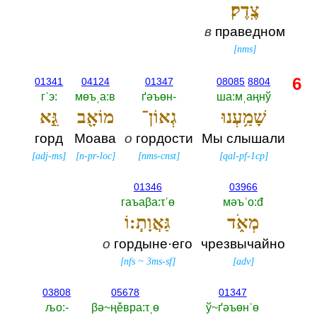
צֶֽדֶק׃
в
праведном
[
nms
]
6
01341
04124
01347
08085
8804
гˈэ:‎
мөъˌа:в
ґәъөн-‎
ша:мˌаңнў
שָׁמַ֥עְנוּ
גְאוֹן־
מוֹאָ֖ב
גֵּ֣א
горд
Моава
о
гордости
Мы слышали
[
adj-ms
]
[
n-pr-loc
]
[
nms-cnst
]
[
qal-pf-1cp
]
01346
03966
гаъаβа:τˈө
мәъˈо:đ
מְאֹ֑ד
גַּאֲוָת֧:וֹ
о
гордыне·его
чрезвычайно
[
nfs
~
3ms-sf
]
[
adv
]
03808
05678
01347
љо:-‎
βә~ңěвра:τˌө
ў~ґәъөнˈө