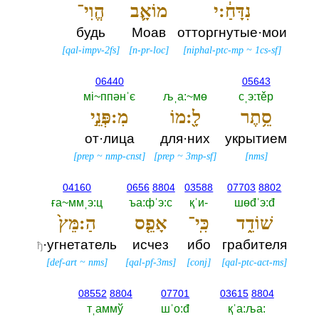
נִדָּחַ֔:י
מוֹאָ֛ב
הֱוִי־
будь
Моав
отторгнутые·мои
[
qal-impv-2fs
]
[
n-pr-loc
]
[
niphal-ptc-mp
~
1cs-sf
]
06440
05643
мi~ппәнˈє
љˌа:~мө
сˌэ:τěр
סֵ֥תֶר
לָ֖:מוֹ
מִ:פְּנֵ֣י
от·лица
для·них
укрытием
[
prep
~
nmp-cnst
]
[
prep
~
3mp-sf
]
[
nms
]
04160
0656
8804
03588
07703
8802
ға~ммˌэ:ц
ъа:фˈэ:с
қˈи-‎
шөđˈэ:đ
שׁוֹדֵ֑ד
כִּֽי־
אָפֵ֤ס
הַ:מֵּץ֙
·угнетатель
исчез
ибо
грабителя
ђ
[
def-art
~
nms
]
[
qal-pf-3ms
]
[
conj
]
[
qal-ptc-act-ms
]
08552
8804
07701
03615
8804
тˌаммў
шˈо:đ
қˈа:ља:‎