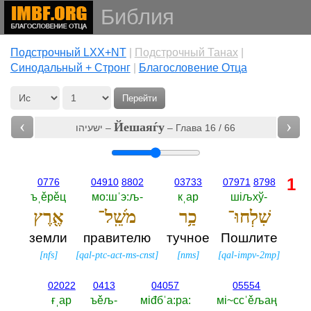
Библия
Подстрочный LXX+NT
|
Подстрочный Танах
|
Cинодальный + Стронг
|
Благословение Отца
Перейти
‹
›
Йешаяѓу
ישעיהו –
– Глава 16 / 66
1
0776
04910
8802
03733
07971
8798
ъˌěрěц
мо:шˈэ:љ-‎
кˌар
шiљхў-‎
שִׁלְחוּ־
כַ֥ר
מֹשֵֽׁל־
אֶ֖רֶץ
земли
правителю
тучное
Пошлите
[
nfs
]
[
qal-ptc-act-ms-cnst
]
[
nms
]
[
qal-impv-2mp
]
02022
0413
04057
05554
ғˌар
ъěљ-‎
мiđбˈа:ра:‎
мi~ссˈěљаң