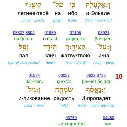
וְ:אֶלְעָלֵ֑ה
כִּ֧י
עַל־
קֵיצֵ֛:ךְ
летнее·твоё
на
ибо
и·Эльале
[
nms
~
2fs-sf
]
[
prep
]
[
conj
]
[
conj
~
n-pr-loc
]
05307
8804
01959
07105
05921
на:фˈа:љ
ғєđˌа:đ
кәцирˌэ:к
βә~ңаљ-‎
וְ:עַל־
קְצִירֵ֖:ךְ
הֵידָ֥ד
נָפָֽל׃
пал
клич
жатву·твою
и·на
[
qal-pf-3ms pausal
]
[
nms
]
[
nms
~
2fs-sf
]
[
conj
~
prep
]
10
01524
08057
0622
8738
βа:~ґиљ
çiмхˈа:‎
βә~нěъěсˌаф
וְ:נֶאֱסַ֨ף
שִׂמְחָ֤ה
וָ:גִיל֙
и·ликование
радость
И·пропадёт
[
conj
~
nms
]
[
nfs
]
[
conj
~
niphal-pf-3ms
]
03759
04480
ға~ққармˈěљ
мiн-‎