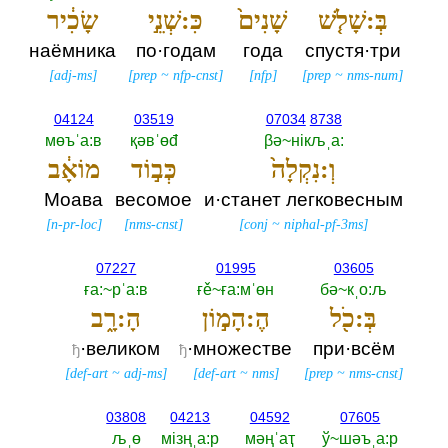
בְּ:שָׁלֹ֤שׁ
שָׁנִים֙
כִּ:שְׁנֵ֣י
שָׂכִ֔יר
наёмника
по·годам
года
спустя·три
[
adj-ms
]
[
prep
~
nfp-cnst
]
[
nfp
]
[
prep
~
nms-num
]
04124
03519
07034
8738
мөъˈа:в
қәвˈөđ
βә~нiкљˌа:‎
וְ:נִקְלָה֙
כְּב֣וֹד
מוֹאָ֔ב
Моава
весомое
и·станет легковесным
[
n-pr-loc
]
[
nms-cnst
]
[
conj
~
niphal-pf-3ms
]
07227
01995
03605
ға:~рˈа:в
ғě~ға:мˈөн
бә~кˌо:љ
בְּ:כֹ֖ל
הֶ:הָמ֣וֹן
הָ:רָ֑ב
·великом
·множестве
при·всём
ђ
ђ
[
def-art
~
adj-ms
]
[
def-art
~
nms
]
[
prep
~
nms-cnst
]
03808
04213
04592
07605
љˌө
мiзңˌа:р
мәңˈаҭ
ў~шәъˌа:р