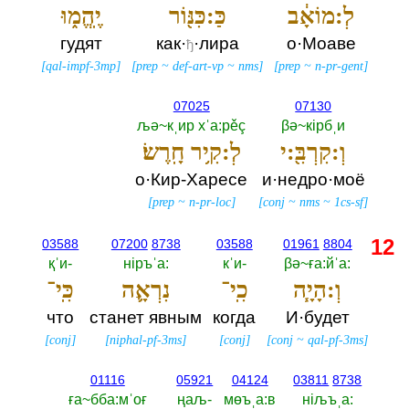
לְ:מוֹאָ֔ב
כַּ:כִּנּ֖וֹר
יֶֽהֱמ֑וּ
гудят
как·
·лира
о·Моаве
ђ
[
qal-impf-3mp
]
[
prep
~
def-art-vp
~
nms
]
[
prep
~
n-pr-gent
]
07025
07130
љә~кˌир хˈа:рěç
βә~кiрбˌи
וְ:קִרְבִּ֖:י
לְ:קִ֥יר חָֽרֶשׂ׃
о·Кир-Харесе
и·недро·моё
[
prep
~
n-pr-loc
]
[
conj
~
nms
~
1cs-sf
]
12
03588
07200
8738
03588
01961
8804
қˈи-‎
нiръˈа:‎
кˈи-‎
βә~ға:йˈа:‎
וְ:הָיָ֧ה
כִֽי־
נִרְאָ֛ה
כִּֽי־
что
станет явным
когда
И·будет
[
conj
]
[
niphal-pf-3ms
]
[
conj
]
[
conj
~
qal-pf-3ms
]
01116
05921
04124
03811
8738
ға~бба:мˈоғ
ңаљ-‎
мөъˌа:в
нiљъˌа:‎