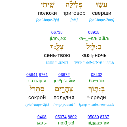
עֲשׂ֣וּ
פְלִילָ֔ה
שִׁ֧יתִי
положи
приговор
сверши
[
qal-impv-2fs
]
[
nfs
]
[
qal-impv-2mp
]
06738
03915
цiлљˌэ:к
ка~_~лљˈайiљ
כַ:לַּ֛יִל
צִלֵּ֖:ךְ
сень·твою
как·
·ночь
ђ
[
nms
~
2fs-sf
]
[
prep
~
def-art-vp
~
nms
]
05641
8761
06672
08432
саттәрˌи
цоғᵒрˈа:йiм
бә~τˈөк
בְּ:ת֣וֹךְ
צָהֳרָ֑יִם
סַתְּרִי֙
сокрой
полудня
*
·среди
[
piel-impv-2fs
]
[
nmp pausal
]
[
prep
~
subst-ms-cnst
]
0408
05074
8802
05080
8737
ъаљ-‎
но:đˌэ:đ
нiдда:хˈим