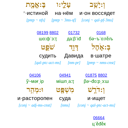
וְ:יָשַׁ֥ב
עָלָ֛י:ו
בֶּ:אֱמֶ֖ת
*
·истиной
на·нём
и·он воссядет
[
prep
~
nfs
]
[
prep
~
3ms-sf
]
[
conj
~
qal-pf-3ms
]
08199
8802
01732
0168
шо:фˈэ:ҭ
да:βˈiđ
бә~ъˈо:ғěљ
בְּ:אֹ֣הֶל
דָּוִ֑ד
שֹׁפֵ֛ט
судить
Давида
в·шатре
[
qal-ptc-act-ms
]
[
nm-pr
]
[
prep
~
nms-cnst
]
04106
04941
01875
8802
ў~мәғˌiр
мiшпˌа:ҭ
βә~đо:рˌэ:ш
וְ:דֹרֵ֥שׁ
מִשְׁפָּ֖ט
וּ:מְהִ֥ר
и·расторопен
суда
и·ищет
[
conj
~
adj-ms-cnst
]
[
nms
]
[
conj
~
qal-ptc-act-ms
]
06664
цˈěđěк