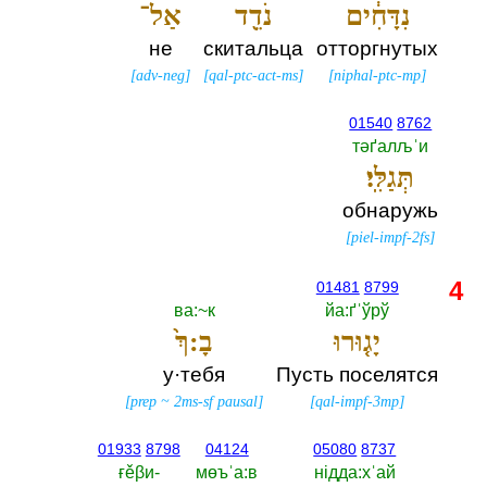
נִדָּחִ֔ים
נֹדֵ֖ד
אַל־
не
скитальца
отторгнутых
[
adv-neg
]
[
qal-ptc-act-ms
]
[
niphal-ptc-mp
]
01540
8762
тәґалљˈи
תְּגַלִּֽי׃
обнаружь
[
piel-impf-2fs
]
4
01481
8799
ва:~к
йа:ґˈўрў
יָג֤וּרוּ
בָ:ךְ֙
у·тебя
Пусть поселятся
[
prep
~
2ms-sf pausal
]
[
qal-impf-3mp
]
01933
8798
04124
05080
8737
ғěβи-‎
мөъˈа:в
нiдда:хˈай