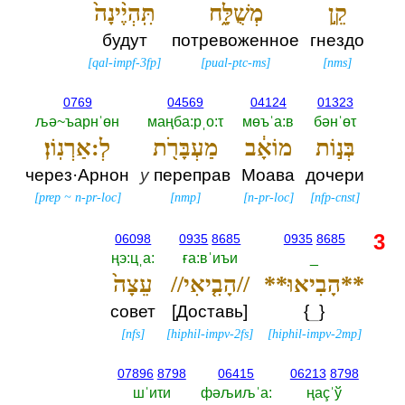
קֵ֣ן
מְשֻׁלָּ֑ח
תִּֽהְיֶ֨ינָה֙
будут
потревоженное
гнездо
[
qal-impf-3fp
]
[
pual-ptc-ms
]
[
nms
]
0769
04569
04124
01323
љә~ъарнˈөн
маңба:рˌо:τ
мөъˈа:в
бәнˈөτ
בְּנ֣וֹת
מוֹאָ֔ב
מַעְבָּרֹ֖ת
לְ:אַרְנֽוֹן׃
через·Арнон
у
переправ
Моава
дочери
[
prep
~
n-pr-loc
]
[
nmp
]
[
n-pr-loc
]
[
nfp-cnst
]
3
06098
0935
8685
0935
8685
ңэ:цˌа:‎
ға:вˈиъи
_
**הָבִיאוּ**
//הָבִ֤יאִי//
עֵצָה֙
совет
[Доставь]
{
_
}
[
nfs
]
[
hiphil-impv-2fs
]
[
hiphil-impv-2mp
]
07896
8798
06415
06213
8798
шˈиτи
фәљиљˈа:‎
ңаçˈў