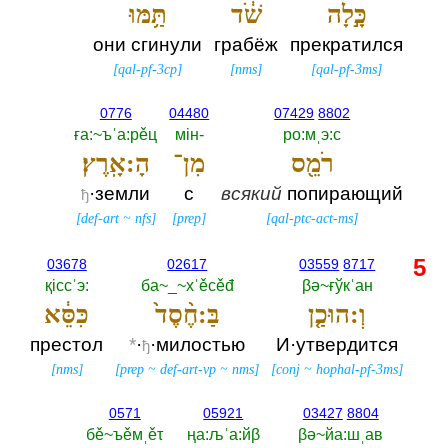
כָּ֣לָה
שֹׁ֔ד
תַּ֥מּוּ
они сгинули
грабёж
прекратился
[
qal-pf-3cp
]
[
nms
]
[
qal-pf-3ms
]
0776
04480
07429
8802
ға:~ъˈа:рěц
мiн-‎
ро:мˌэ:с
רֹמֵ֖ס
מִן־
הָ:אָֽרֶץ׃
·земли
с
всякий
попирающий
ђ
[
def-art
~
nfs
]
[
prep
]
[
qal-ptc-act-ms
]
5
03678
02617
03559
8717
қiссˈэ:‎
ба~_~хˈěсěđ
βә~ғўкˈан
וְ:הוּכַ֤ן
בַּ:חֶ֨סֶד֙
כִּסֵּ֔א
престол
*
·
·милостью
И·утвердится
ђ
[
nms
]
[
prep
~
def-art-vp
~
nms
]
[
conj
~
hophal-pf-3ms
]
0571
05921
03427
8804
бě~ъěмˌěτ
ңа:љˈа:йβ
βә~йа:шˌав