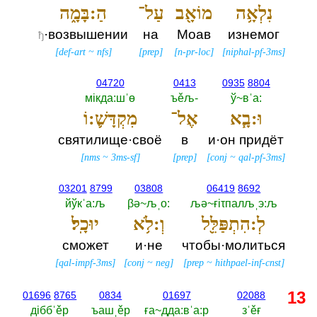
נִלְאָ֥ה
מוֹאָ֖ב
עַל־
הַ:בָּמָ֑ה
·возвышении
на
Моав
изнемог
ђ
[
def-art
~
nfs
]
[
prep
]
[
n-pr-loc
]
[
niphal-pf-3ms
]
04720
0413
0935
8804
мiкда:шˈө
ъěљ-‎
ў~вˈа:‎
וּ:בָ֧א
אֶל־
מִקְדָּשׁ֛:וֹ
святилище·своё
в
и·он придёт
[
nms
~
3ms-sf
]
[
prep
]
[
conj
~
qal-pf-3ms
]
03201
8799
03808
06419
8692
йўкˈа:љ
βә~љˌо:‎
љә~ғiτпалљˌэ:љ
לְ:הִתְפַּלֵּ֖ל
וְ:לֹ֥א
יוּכָֽל׃
сможет
и·не
чтобы·молиться
[
qal-impf-3ms
]
[
conj
~
neg
]
[
prep
~
hithpael-inf-cnst
]
13
01696
8765
0834
01697
02088
дiббˈěр
ъашˌěр
ға~дда:вˈа:р
зˈěғ