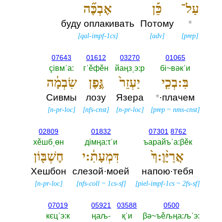
עַל־
כֵּ֡ן
אֶבְכֶּ֞ה
буду оплакивать
Потому
*
[
qal-impf-1cs
]
[
adv
]
[
prep
]
07643
01612
03270
01065
çiвмˈа:‎
гˈěфěн
йаңзˌэ:р
бi~вәкˈи
בִּ:בְכִ֤י
יַעְזֵר֙
גֶּ֣פֶן
שִׂבְמָ֔ה
Сивмы
лозу
Язера
*
·плачем
[
n-pr-loc
]
[
nfs-cnst
]
[
n-pr-loc
]
[
prep
~
nms-cnst
]
02809
01832
07301
8762
хěшбˌөн
дiмңа:τˈи
ъарайъˈа:βěк
אֲרַיָּ֨וֶ:ךְ֙
דִּמְעָתִ֔:י
חֶשְׁבּ֖וֹן
Хешбон
слезой·моей
напою·тебя
[
n-pr-loc
]
[
nfs-coll
~
1cs-sf
]
[
piel-impf-1cs
~
2fs-sf
]
07019
05921
03588
0500
кєцˈэ:к
ңаљ-‎
қˈи
βә~ъěљңа:љˈэ:‎