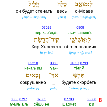
לְ:מוֹאָ֖ב
כֻּלֹּ֣ה
יְיֵלִ֑יל
он будет стенать
весь
о·Моаве
[
hiphil-impf-3ms
]
[
nms
]
[
prep
~
n-pr-gent
]
07025
0808
кир-харˈěçěτ
ља~ъашишˈє
לַ:אֲשִׁישֵׁ֧י
קִיר־חֲרֶ֛שֶׂת
Кир-Харесета
об·основаниях
[
n-pr-loc
]
[
prep
~
nfp-cnst
]
05218
0389
01897
8799
нәка:ъˈим
ъак-‎
тěғгˌў
תֶּהְגּ֖וּ
אַךְ־
נְכָאִֽים׃
сокрушённо
_
будете скорбеть
[
adj-mp
]
[
adv
]
[
qal-impf-2mp
]
8
0535
8797
02809
07709
03588
ъумљˈа:љ
хěшбˌөн
шаđмөτ
қˈи