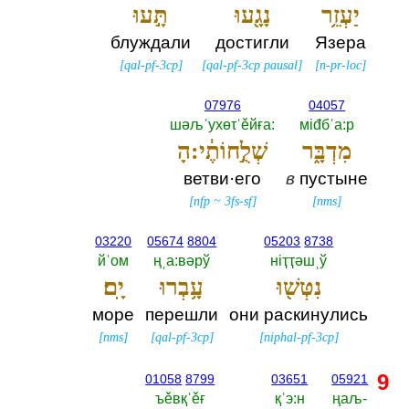
יַעְזֵ֥ר
נָגָ֖עוּ
תָּ֣עוּ
блуждали
достигли
Язера
[
qal-pf-3cp
]
[
qal-pf-3cp pausal
]
[
n-pr-loc
]
07976
04057
шәљˈухөτˈěйға:‎
мiđбˈа:р
מִדְבָּ֑ר
שְׁלֻ֣חוֹתֶ֔י:הָ
ветви·его
в
пустыне
[
nfp
~
3fs-sf
]
[
nms
]
03220
05674
8804
05203
8738
йˈом
ңˌа:вәрў
нiҭҭәшˌў
נִטְּשׁ֖וּ
עָ֥בְרוּ
יָֽם׃
море
перешли
они раскинулись
[
nms
]
[
qal-pf-3cp
]
[
niphal-pf-3cp
]
9
01058
8799
03651
05921
ъěвқˈěғ
қˈэ:н
ңаљ-‎