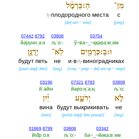
מִן־
הַ:כַּרְמֶ֔ל
·плодородного места
с
ђ
[
def-art
~
nms
]
[
prep
]
07442
8792
03808
03754
йәруннˌа:н
љˈо:-‎
ў~ва~_~ққәра:мˌим
וּ:בַ:כְּרָמִ֥ים
לֹֽא־
יְרֻנָּ֖ן
будут петь
не
и·в·
·виноградниках
ђ
[
pual-impf-3ms
]
[
neg
]
[
conj
~
prep
~
def-art-vp
~
nmp
]
03196
07321
8783
03808
йˈайiн
йәро:ңˈа:ң
љˈо:‎
לֹ֣א
יְרֹעָ֑ע
יַ֗יִן
вина
будут выкрикивать
не
[
nms
]
[
polal-impf-3ms pausal
]
[
neg
]
01869
8799
03808
03342
йiđрˌо:к
љˈо:-‎
ба~_~йәка:вˈим