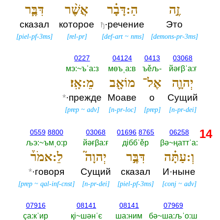
זֶ֣ה
הַ:דָּבָ֗ר
אֲשֶׁ֨ר
דִּבֶּ֧ר
сказал
которое
·речение
Это
ђ
[
piel-pf-3ms
]
[
rel-pr
]
[
def-art
~
nms
]
[
demons-pr-3ms
]
0227
04124
0413
03068
мэ:~ъˈа:з
мөъˌа:в
ъěљ-‎
йәғβˈа:ғ
יְהוָ֛ה
אֶל־
מוֹאָ֖ב
מֵ:אָֽז׃
*
·прежде
Моаве
о
Сущий
[
prep
~
adv
]
[
n-pr-loc
]
[
prep
]
[
n-pr-dei
]
14
0559
8800
03068
01696
8765
06258
љэ:~ъмˌо:р
йәғβа:ғ
дiббˈěр
βә~ңаттˈа:‎
וְ:עַתָּ֗ה
דִּבֶּ֣ר
יְהוָה֮
לֵ:אמֹר֒
*
·говоря
Сущий
сказал
И·ныне
[
prep
~
qal-inf-cnst
]
[
n-pr-dei
]
[
piel-pf-3ms
]
[
conj
~
adv
]
07916
08141
08141
07969
çа:кˈир
қi~шәнˈє
ша:ним
бә~ша:љˈо:ш