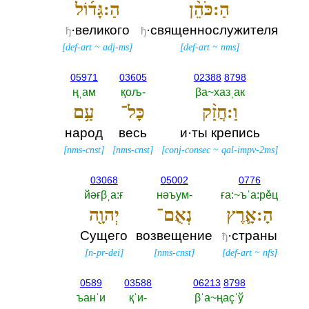
הַ:כֹּהֵ֨ן
הַ:גָּד֜וֹל
·великого
·священнослужителя
ђ
ђ
[
def-art
~
adj-ms
]
[
def-art
~
nms
]
05971
03605
02388
8798
ңˌам
қољ-‎
βа~хазˌак
וַ:חֲזַ֨ק
כָּל־
עַ֥ם
народ
весь
и·ты крепись
[
nms-cnst
]
[
nms-cnst
]
[
conj-consec
~
qal-impv-2ms
]
03068
05002
0776
йәғβˌа:ғ
нәъум-‎
ға:~ъˈа:рěц
הָ:אָ֛רֶץ
נְאֻם־
יְהוָ֖ה
Сущего
возвещение
·страны
ђ
[
n-pr-dei
]
[
nms-cnst
]
[
def-art
~
nfs
]
0589
03588
06213
8798
ъанˈи
қˈи-‎
βˈа~ңаçˈў