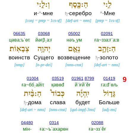
לִ֥:י
הַ:כֶּ֖סֶף
וְ:לִ֣:י
и·
*
·мне
·серебро
*
·Мне
ђ
[
conj
~
prep
~
1cs-sf
]
[
def-art
~
nms
]
[
prep
~
1cs-sf
]
06635
03068
05002
02091
цәва:ъˈөτ
йәғβˌа:ғ
нәъˌум
ға~зза:ғˈа:в
הַ:זָּהָ֑ב
נְאֻ֖ם
יְהוָ֥ה
צְבָאֽוֹת׃
воинств
Сущего
возвещение
·золото
ђ
[
nmp
]
[
n-pr-dei
]
[
nms-cnst
]
[
def-art
~
nms
]
9
01004
03519
01961
8799
01419
ға~ббˌайiτ
қәвөđ
йˈiғйˈěғ
га:đˈөљ
גָּד֣וֹל
יִֽהְיֶ֡ה
כְּבוֹד֩
הַ:בַּ֨יִת
·дома
слава
будет
Больше
ђ
[
def-art
~
nms
]
[
nms-cnst
]
[
qal-impf-3ms
]
[
adj-ms
]
04480
0314
02088
мiн-‎
ға:~ъˈахарөн
ға~ззˈěғ