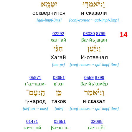
וַ:יֹּאמְר֖וּ
יִטְמָֽא׃
осквернится
и·сказали
[
qal-impf-3ms
]
[
conj-consec
~
qal-impf-3mp
]
14
02292
06030
8799
хаггˈай
βа~йъˌаңан
וַ:יַּ֨עַן
חַגַּ֜י
Хагай
И·отвечал
[
nm-pr
]
[
conj-consec
~
qal-impf-3ms
]
05971
03651
0559
8799
ғˈа:~ңа:м-‎
қˈэ:н
βа~йъˈо:мěр
וַ:יֹּ֗אמֶר
כֵּ֣ן
הָֽ:עָם־
·народ
таков
и·сказал
ђ
[
def-art
~
nms
]
[
adv
]
[
conj-consec
~
qal-impf-3ms
]
01471
03651
02088
ға~ггˌөй
βә~кэ:н-‎
ға~ззˌěғ