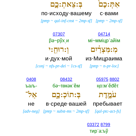
אִתְּ:כֶם֙
בְּ:צֵאתְ:כֶ֣ם
по·исходу·вашему
с·вами
[
prep
~
qal-inf-cnst
~
2mp-sf
]
[
prep
~
2mp-sf
]
07307
04714
βә~рўхˌи
мi~ммiцрˈайiм
מִ:מִּצְרַ֔יִם
וְ:רוּחִ֖:י
и·дух·мой
из·Мицраима
[
conj
~
nfs-pr-dei
~
1cs-sf
]
[
prep
~
n-pr-loc
]
0408
08432
05975
8802
ъаљ-‎
бә~τөкәкˈěм
ңо:мˈěđěτ
עֹמֶ֣דֶת
בְּ:תוֹכְ:כֶ֑ם
אַל־
не
в·среде·вашей
пребывает
[
adv-neg
]
[
prep
~
subst-ms
~
2mp-sf
]
[
qal-ptc-act-fs
]
03372
8799
тирˈа:ъў