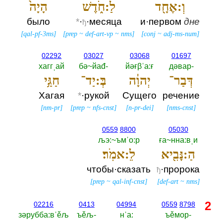
וְ:אֶחָ֖ד
לַ:חֹ֑דֶשׁ
הָיָה֙
было
*
·
·месяца
и·первом
дне
ђ
[
qal-pf-3ms
]
[
prep
~
def-art-vp
~
nms
]
[
conj
~
adj-ms-num
]
02292
03027
03068
01697
хаггˌай
бә~йаđ-‎
йәғβˈа:ғ
дәвар-‎
דְּבַר־
יְהוָ֔ה
בְּ:יַד־
חַגַּ֥י
Хагая
*
·рукой
Сущего
речение
[
nm-pr
]
[
prep
~
nfs-cnst
]
[
n-pr-dei
]
[
nms-cnst
]
0559
8800
05030
љэ:~ъмˈо:р
ға~нна:вˌи
הַ:נָּבִ֖יא
לֵ:אמֹֽר׃
чтобы·сказать
·пророка
ђ
[
prep
~
qal-inf-cnst
]
[
def-art
~
nms
]
2
02216
0413
04994
0559
8798
зәрубба:вˈěљ
ъěљ-‎
нˈа:‎
ъěмор-‎