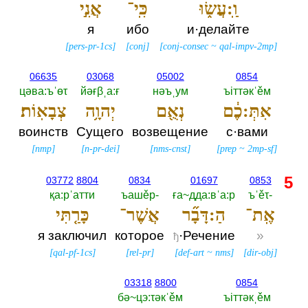
וַֽ:עֲשׂ֑וּ
כִּֽי־
אֲנִ֣י
я
ибо
и·делайте
[
pers-pr-1cs
]
[
conj
]
[
conj-consec
~
qal-impv-2mp
]
06635
03068
05002
0854
цәва:ъˈөτ
йәғβˌа:ғ
нәъˌум
ъiттәкˈěм
אִתְּ:כֶ֔ם
נְאֻ֖ם
יְהוָ֥ה
צְבָאֽוֹת׃
воинств
Сущего
возвещение
с·вами
[
nmp
]
[
n-pr-dei
]
[
nms-cnst
]
[
prep
~
2mp-sf
]
5
03772
8804
0834
01697
0853
қа:рˈатти
ъашěр-‎
ға~дда:вˈа:р
ъˈěτ-‎
אֶֽת־
הַ:דָּבָ֞ר
אֲשֶׁר־
כָּרַ֤תִּי
я заключил
которое
·Речение
»
ђ
[
qal-pf-1cs
]
[
rel-pr
]
[
def-art
~
nms
]
[
dir-obj
]
03318
8800
0854
бә~цэ:τәкˈěм
ъiттәкˌěм