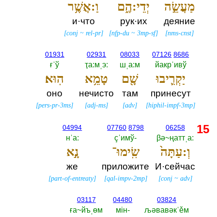
מַעֲשֵׂ֣ה
יְדֵי:הֶ֑ם
וַ:אֲשֶׁ֥ר
и·что
рук·их
деяние
[
conj
~
rel-pr
]
[
nfp-du
~
3mp-sf
]
[
nms-cnst
]
01931
02931
08033
07126
8686
ғˈў
ҭа:мˌэ:‎
шˌа:м
йакрˈивў
יַקְרִ֛יבוּ
שָׁ֖ם
טָמֵ֥א
הֽוּא׃
оно
нечисто
там
принесут
[
pers-pr-3ms
]
[
adj-ms
]
[
adv
]
[
hiphil-impf-3mp
]
15
04994
07760
8798
06258
нˈа:‎
çˈимў-‎
βә~ңаттˌа:‎
וְ:עַתָּה֙
שִֽׂימוּ־
נָ֣א
же
приложите
И·сейчас
[
part-of-entreaty
]
[
qal-impv-2mp
]
[
conj
~
adv
]
03117
04480
03824
ға~йъˌөм
мiн-‎
љәвавәкˈěм