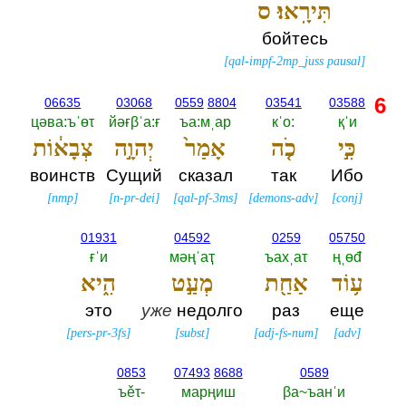
תִּירָֽאוּ׃ ס
бойтесь
[
qal-impf-2mp_juss pausal
]
6
06635
03068
0559
8804
03541
03588
цәва:ъˈөτ
йәғβˈа:ғ
ъа:мˌар
кˈо:‎
қˈи
כִּ֣י
כֹ֤ה
אָמַר֙
יְהוָ֣ה
צְבָא֔וֹת
воинств
Сущий
сказал
так
Ибо
[
nmp
]
[
n-pr-dei
]
[
qal-pf-3ms
]
[
demons-adv
]
[
conj
]
01931
04592
0259
05750
ғˈи
мәңˈаҭ
ъахˌаτ
ңˌөđ
ע֥וֹד
אַחַ֖ת
מְעַ֣ט
הִ֑יא
это
уже
недолго
раз
еще
[
pers-pr-3fs
]
[
subst
]
[
adj-fs-num
]
[
adv
]
0853
07493
8688
0589
ъěτ-‎
марңиш
βа~ъанˈи