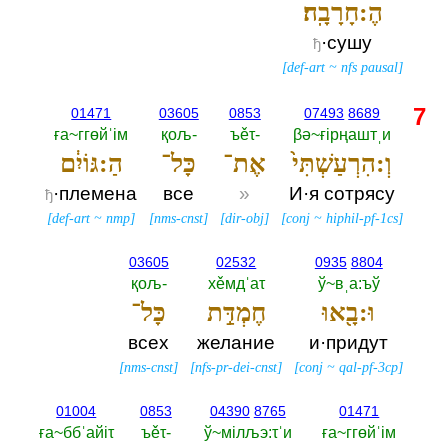
הֶ:חָרָבָֽה׃
·сушу
ђ
[
def-art
~
nfs pausal
]
7
01471
03605
0853
07493
8689
ға~ггөйˈiм
қољ-‎
ъěτ-‎
βә~ғiрңаштˌи
וְ:הִרְעַשְׁתִּי֙
אֶת־
כָּל־
הַ:גּוֹיִ֔ם
·племена
все
»
И·я сотрясу
ђ
[
def-art
~
nmp
]
[
nms-cnst
]
[
dir-obj
]
[
conj
~
hiphil-pf-1cs
]
03605
02532
0935
8804
қољ-‎
хěмдˈаτ
ў~вˌа:ъў
וּ:בָ֖אוּ
חֶמְדַּ֣ת
כָּל־
всех
желание
и·придут
[
nms-cnst
]
[
nfs-pr-dei-cnst
]
[
conj
~
qal-pf-3cp
]
01004
0853
04390
8765
01471
ға~ббˈайiτ
ъěτ-‎
ў~мiлљэ:τˈи
ға~ггөйˈiм