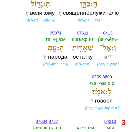
הַ:כֹּהֵ֣ן
הַ:גָּד֑וֹל
·великому
·священнослужителю
ђ
ђ
[
def-art
~
adj-ms
]
[
def-art
~
nms
]
05971
07611
0413
ға:~ңˌа:м
шәъэ:рˌиτ
βә~ъěљ-‎
וְ:אֶל־
שְׁאֵרִ֥ית
הָ:עָ֖ם
·народа
остатку
и·
*
ђ
[
def-art
~
nms
]
[
nfs-cnst
]
[
conj
~
prep
]
0559
8800
љэ:~ъмˈо:р
לֵ:אמֹֽר׃
*
·говоря
[
prep
~
qal-inf-cnst
]
3
07604
8737
04310
ға~ннiшъˈа:р
ва:~кˌěм
мˈи