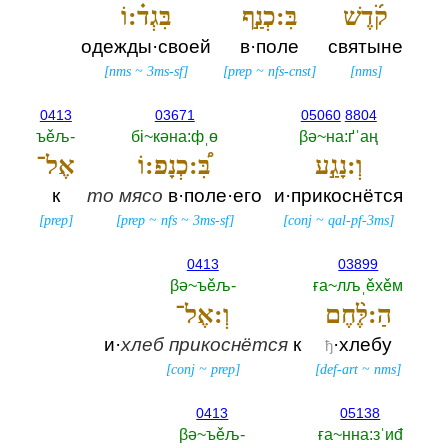
קֹ֜דֶשׁ
בִּ:כְנַ֣ף
בִּגְד֗:וֹ
одежды·своей
в·поле
святыне
[
nms
~
3ms-sf
]
[
prep
~
nfs-cnst
]
[
nms
]
0413
03671
05060
8804
ъěљ-‎
бi~кәна:фˌө
βә~на:ґˈаң
וְ:נָגַ֣ע
בִּ֠:כְנָפ:וֹ
אֶל־
к
то
мясо
в·поле·его
и·прикоснётся
[
prep
]
[
prep
~
nfs
~
3ms-sf
]
[
conj
~
qal-pf-3ms
]
0413
03899
βә~ъěљ-‎
ға~лљˌěхěм
הַ:לֶּ֨חֶם
וְ:אֶל־
и·
хлеб
прикоснётся
к
·хлебу
ђ
[
conj
~
prep
]
[
def-art
~
nms
]
0413
05138
βә~ъěљ-‎
ға~нна:зˈиđ