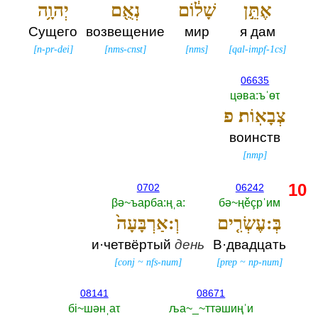
אֶתֵּ֣ן
שָׁל֔וֹם
נְאֻ֖ם
יְהוָ֥ה
Сущего
возвещение
мир
я дам
[
n-pr-dei
]
[
nms-cnst
]
[
nms
]
[
qal-impf-1cs
]
06635
цәва:ъˈөτ
צְבָאֽוֹת׃ פ
воинств
[
nmp
]
10
0702
06242
βә~ъарба:ңˌа:‎
бә~ңěçрˈим
בְּ:עֶשְׂרִ֤ים
וְ:אַרְבָּעָה֙
и·четвёртый
день
В·двадцать
[
conj
~
nfs-num
]
[
prep
~
np-num
]
08141
08671
бi~шәнˌаτ
ља~_~ттәшиңˈи