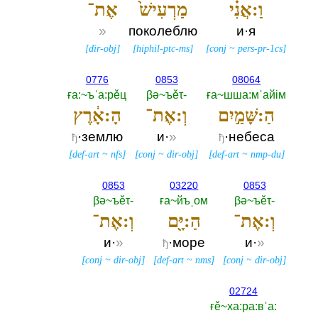
וַ:אֲנִ֗י
מַרְעִישׁ֙
אֶת־
»
поколеблю
и·я
[
dir-obj
]
[
hiphil-ptc-ms
]
[
conj
~
pers-pr-1cs
]
0776
0853
08064
ға:~ъˈа:рěц
βә~ъěτ-‎
ға~шша:мˈайiм
הַ:שָּׁמַ֣יִם
וְ:אֶת־
הָ:אָ֔רֶץ
·землю
и·
»
·небеса
ђ
ђ
[
def-art
~
nfs
]
[
conj
~
dir-obj
]
[
def-art
~
nmp-du
]
0853
03220
0853
βә~ъěτ-‎
ға~йъˌом
βә~ъěτ-‎
וְ:אֶת־
הַ:יָּ֖ם
וְ:אֶת־
и·
»
·море
и·
»
ђ
[
conj
~
dir-obj
]
[
def-art
~
nms
]
[
conj
~
dir-obj
]
02724
ғě~ха:ра:вˈа:‎