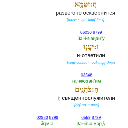
הֲ:יִטְמָ֑א
разве·оно осквернится
[
interr
~
qal-impf-3ms
]
06030
8799
βа~йъаңанˈў
וַ:יַּעֲנ֧וּ
и·ответили
[
conj-consec
~
qal-impf-3mp
]
03548
ға~ққо:ғанˈим
הַ:כֹּהֲנִ֛ים
·священнослужители
ђ
[
def-art
~
nmp
]
02930
8799
0559
8799
йiҭмˈа:‎
βа~йъо:мәрˌў