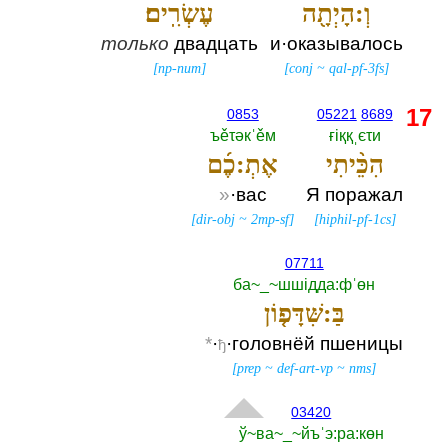
וְ:הָיְתָ֖ה
עֶשְׂרִֽים׃
только
двадцать
и·оказывалось
[
np-num
]
[
conj
~
qal-pf-3fs
]
17
0853
05221
8689
ъěτәкˈěм
ғiққˌєτи
הִכֵּ֨יתִי
אֶתְ:כֶ֜ם
»
·вас
Я поражал
[
dir-obj
~
2mp-sf
]
[
hiphil-pf-1cs
]
07711
ба~_~шшiдда:фˈөн
בַּ:שִּׁדָּפ֤וֹן
*
·
·головнёй пшеницы
ђ
[
prep
~
def-art-vp
~
nms
]
03420
ў~ва~_~йъˈэ:ра:көн