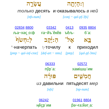
וְ:הָיְתָ֖ה
עֲשָׂרָ֑ה
только
десять
и·оказывалось
в
ней
[
nfs-num
]
[
conj
~
qal-pf-3fs
]
02834
8800
03342
0413
0935
8804
ља~хәçˌо:ф
ға~йъˈěкěв
ъěљ-‎
бˈа:‎
בָּ֣א
אֶל־
הַ:יֶּ֗קֶב
לַ:חְשֹׂף֙
*
·начерпать
·точилу
к
приходил
ђ
[
prep
~
qal-inf-cnst
]
[
def-art
~
nms
]
[
prep
]
[
qal-pf-3ms
]
06333
02572
пўрˈа:‎
хамiшшˈим
חֲמִשִּׁ֣ים
פּוּרָ֔ה
из
давильни
пятьдесят
мер
[
nfs
]
[
np-num
]
06242
01961
8804
ңěçрˈим
βә~ға:йәτˌа:‎