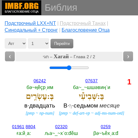
Библия
Подстрочный LXX+NT
|
Подстрочный Танах
|
Cинодальный + Стронг
|
Благословение Отца
Перейти
‹
›
Хагай
חגי –
– Глава 2 / 2
1
06242
07637
бә~ңěçрˌим
ба~_~шшәвиңˈи
בַּ:שְּׁבִיעִ֕י
בְּ:עֶשְׂרִ֥ים
в·двадцать
В·
·седьмом
месяце
ђ
[
prep
~
np-num
]
[
prep
~
def-art-vp
~
adj-ms-num-ord
]
01961
8804
02320
0259
ға:йˌа:‎
ља~_~хˈо:đěш
βә~ъěхˌа:đ