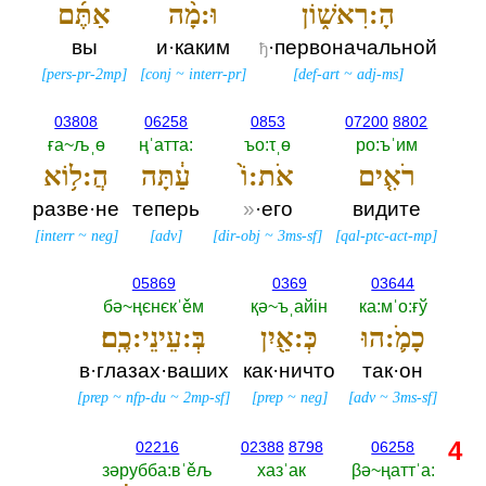
הָ:רִאשׁ֑וֹן
וּ:מָ֨ה
אַתֶּ֜ם
вы
и·каким
·первоначальной
ђ
[
pers-pr-2mp
]
[
conj
~
interr-pr
]
[
def-art
~
adj-ms
]
03808
06258
0853
07200
8802
ға~љˌө
ңˈатта:‎
ъо:τˌө
ро:ъˈим
רֹאִ֤ים
אֹת:וֹ֙
עַ֔תָּה
הֲ:ל֥וֹא
разве·не
теперь
»
·его
видите
[
interr
~
neg
]
[
adv
]
[
dir-obj
~
3ms-sf
]
[
qal-ptc-act-mp
]
05869
0369
03644
бә~ңєнєкˈěм
қә~ъˌайiн
ка:мˈо:ғў
כָמֹ֛:הוּ
כְּ:אַ֖יִן
בְּ:עֵינֵי:כֶֽם׃
в·глазах·ваших
как·ничто
так·он
[
prep
~
nfp-du
~
2mp-sf
]
[
prep
~
neg
]
[
adv
~
3ms-sf
]
4
02216
02388
8798
06258
зәрубба:вˈěљ
хазˈак
βә~ңаттˈа:‎