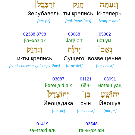
וְ:עַתָּ֣ה
חֲזַ֣ק
זְרֻבָּבֶ֣ל׀
Зерубавель
ты крепись
И·теперь
[
nm-pr
]
[
qal-impv-2ms
]
[
conj
~
adv
]
02388
8798
03068
05002
βа~хазˈак
йәғβˈа:ғ
нәъум-‎
נְאֻם־
יְהוָ֡ה
וַ:חֲזַ֣ק
и·ты крепись
Сущего
возвещение
[
conj-consec
~
qal-impv-2ms
]
[
n-pr-dei
]
[
nms-cnst
]
03087
01121
03091
йәғөца:đˌа:к
бěн-‎
йәғөшˈуаң
יְהוֹשֻׁ֣עַ
בֶּן־
יְהוֹצָדָק֩
Йеоцадака
сын
Йеошуа
[
nm-pr
]
[
nms-cnst
]
[
nm-pr
]
01419
03548
ға~гга:đˈөљ
ға~ққо:ғˌэ:н