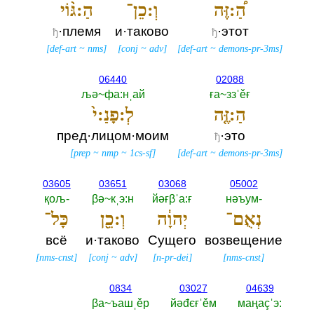
הַ֠:זֶּה
וְ:כֵן־
הַ:גּ֨וֹי
·племя
и·таково
·этот
ђ
ђ
[
def-art
~
nms
]
[
conj
~
adv
]
[
def-art
~
demons-pr-3ms
]
06440
02088
љә~фа:нˌай
ға~ззˈěғ
הַ:זֶּ֤ה
לְ:פָנַ:י֙
пред·лицом·моим
·это
ђ
[
prep
~
nmp
~
1cs-sf
]
[
def-art
~
demons-pr-3ms
]
03605
03651
03068
05002
қољ-‎
βә~кˌэ:н
йәғβˈа:ғ
нәъум-‎
נְאֻם־
יְהוָ֔ה
וְ:כֵ֖ן
כָּל־
всё
и·таково
Сущего
возвещение
[
nms-cnst
]
[
conj
~
adv
]
[
n-pr-dei
]
[
nms-cnst
]
0834
03027
04639
βа~ъашˌěр
йәđєғˈěм
маңаçˈэ:‎