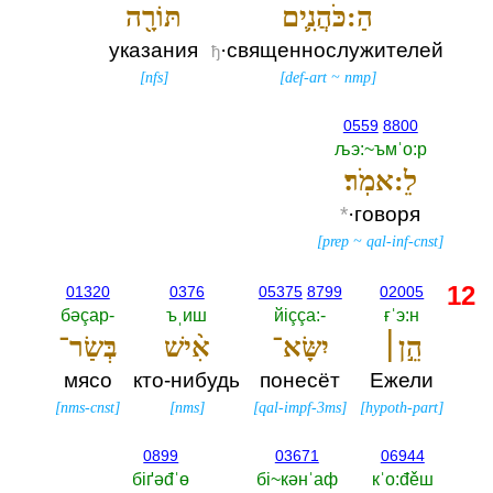
הַ:כֹּהֲנִ֛ים
תּוֹרָ֖ה
указания
·священнослужителей
ђ
[
nfs
]
[
def-art
~
nmp
]
0559
8800
љэ:~ъмˈо:р
לֵ:אמֹֽר׃
*
·говоря
[
prep
~
qal-inf-cnst
]
12
01320
0376
05375
8799
02005
бәçар-‎
ъˌиш
йiççа:-‎
ғˈэ:н
הֵ֣ן׀
יִשָּׂא־
אִ֨ישׁ
בְּשַׂר־
мясо
кто-нибудь
понесёт
Ежели
[
nms-cnst
]
[
nms
]
[
qal-impf-3ms
]
[
hypoth-part
]
0899
03671
06944
бiґәđˈө
бi~кәнˈаф
кˈо:đěш