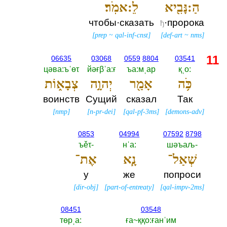
הַ:נָּבִ֖יא
לֵ:אמֹֽר׃
чтобы·сказать
·пророка
ђ
[
prep
~
qal-inf-cnst
]
[
def-art
~
nms
]
11
06635
03068
0559
8804
03541
цәва:ъˈөτ
йәғβˈа:ғ
ъа:мˌар
қˌо:‎
כֹּ֥ה
אָמַ֖ר
יְהוָ֣ה
צְבָא֑וֹת
воинств
Сущий
сказал
Так
[
nmp
]
[
n-pr-dei
]
[
qal-pf-3ms
]
[
demons-adv
]
0853
04994
07592
8798
ъěτ-‎
нˈа:‎
шәъаљ-‎
שְׁאַל־
נָ֧א
אֶת־
у
же
попроси
[
dir-obj
]
[
part-of-entreaty
]
[
qal-impv-2ms
]
08451
03548
төрˌа:‎
ға~ққо:ғанˈим