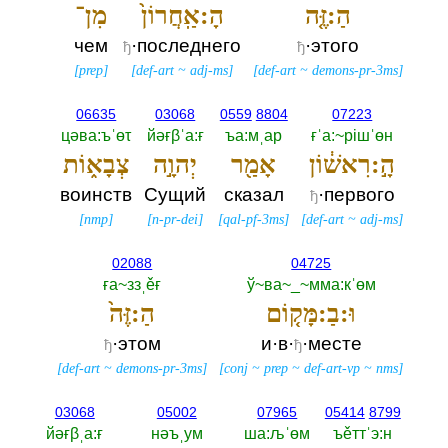
הַ:זֶּ֤ה
הָ:אַֽחֲרוֹן֙
מִן־
чем
·последнего
·этого
ђ
ђ
[
prep
]
[
def-art
~
adj-ms
]
[
def-art
~
demons-pr-3ms
]
06635
03068
0559
8804
07223
цәва:ъˈөτ
йәғβˈа:ғ
ъа:мˌар
ғˈа:~рiшˈөн
הָ֣:רִאשׁ֔וֹן
אָמַ֖ר
יְהוָ֣ה
צְבָא֑וֹת
воинств
Сущий
сказал
·первого
ђ
[
nmp
]
[
n-pr-dei
]
[
qal-pf-3ms
]
[
def-art
~
adj-ms
]
02088
04725
ға~ззˌěғ
ў~ва~_~мма:кˈөм
וּ:בַ:מָּק֤וֹם
הַ:זֶּה֙
·этом
и·в·
·месте
ђ
ђ
[
def-art
~
demons-pr-3ms
]
[
conj
~
prep
~
def-art-vp
~
nms
]
03068
05002
07965
05414
8799
йәғβˌа:ғ
нәъˌум
ша:љˈөм
ъěттˈэ:н