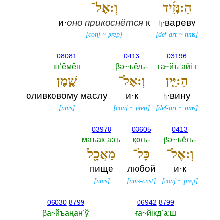
הַ:נָּזִ֜יד
וְ:אֶל־
и·
оно
прикоснётся
к
·вареву
ђ
[
conj
~
prep
]
[
def-art
~
nms
]
08081
0413
03196
шˈěмěн
βә~ъěљ-‎
ға~йъˈайiн
הַ:יַּ֧יִן
וְ:אֶל־
שֶׁ֛מֶן
оливковому маслу
и·к
·вину
ђ
[
nms
]
[
conj
~
prep
]
[
def-art
~
nms
]
03978
03605
0413
маъакˌа:љ
қољ-‎
βә~ъěљ-‎
וְ:אֶל־
כָּל־
מַאֲכָ֖ל
пище
любой
и·к
[
nms
]
[
nms-cnst
]
[
conj
~
prep
]
06030
8799
06942
8799
βа~йъаңанˈў
ға~йiкдˈа:ш