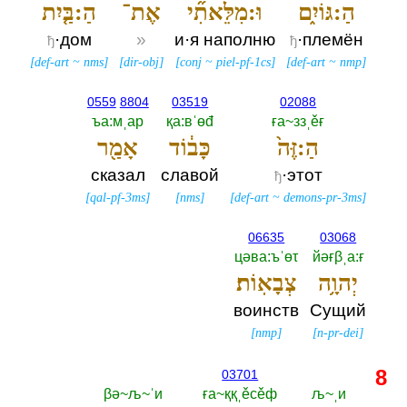
הַ:גּוֹיִ֑ם
וּ:מִלֵּאתִ֞י
אֶת־
הַ:בַּ֤יִת
·дом
»
и·я наполню
·племён
ђ
ђ
[
def-art
~
nms
]
[
dir-obj
]
[
conj
~
piel-pf-1cs
]
[
def-art
~
nmp
]
0559
8804
03519
02088
ъа:мˌар
қа:вˈөđ
ға~ззˌěғ
הַ:זֶּה֙
כָּב֔וֹד
אָמַ֖ר
сказал
славой
·этот
ђ
[
qal-pf-3ms
]
[
nms
]
[
def-art
~
demons-pr-3ms
]
06635
03068
цәва:ъˈөτ
йәғβˌа:ғ
יְהוָ֥ה
צְבָאֽוֹת׃
воинств
Сущий
[
nmp
]
[
n-pr-dei
]
8
03701
βә~љ~ˈи
ға~ққˌěсěф
љ~ˌи