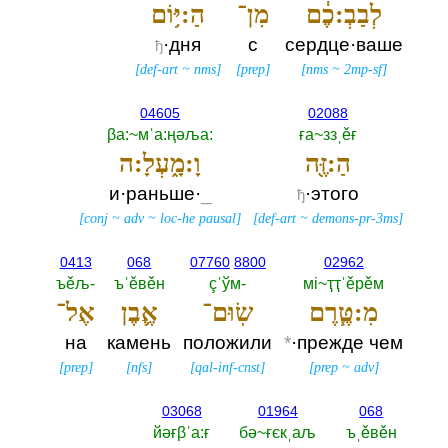
לְבַבְ:כֶ֔ם
מִן־
הַ:יּ֥וֹם
·дня
с
сердце·ваше
ђ
[
def-art
~
nms
]
[
prep
]
[
nms
~
2mp-sf
]
04605
02088
βа:~мˈа:ңәља:‎
ға~ззˌěғ
הַ:זֶּ֖ה
וָ:מָ֑עְלָ:ה
и·раньше·
_
·этого
ђ
[
conj
~
adv
~
loc-he pausal
]
[
def-art
~
demons-pr-3ms
]
0413
068
07760
8800
02962
ъěљ-‎
ъˈěвěн
çˈўм-‎
мi~ҭҭˈěрěм
מִ:טֶּ֧רֶם
שֽׂוּם־
אֶ֛בֶן
אֶל־
на
камень
положили
*
·прежде чем
[
prep
]
[
nfs
]
[
qal-inf-cnst
]
[
prep
~
adv
]
03068
01964
068
йәғβˈа:ғ
бә~ғєкˌаљ
ъˌěвěн