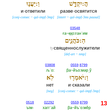
הֲ:יִקְדָּ֑שׁ
וַ:יַּעֲנ֧וּ
и·ответили
разве·освятится
[
conj-consec
~
qal-impf-3mp
]
[
interr
~
qal-impf-3ms pausal
]
03548
ға~ққо:ғанˈим
הַ:כֹּהֲנִ֛ים
·священнослужители
ђ
[
def-art
~
nmp
]
03808
0559
8799
љˈо:‎
βа~йъо:мәрˌў
וַ:יֹּאמְר֖וּ
לֹֽא׃
нет
и·сказали
[
neg
]
[
conj-consec
~
qal-impf-3mp
]
13
0518
02292
0559
8799
ъiм-‎
хаггˈай
βа~йъˈо:мěр