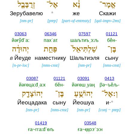
אֱמָר־
נָ֗א
אֶל־
זְרֻבָּבֶ֤ל
Зерубавелю
*
же
Скажи
[
nm-pr
]
[
prep
]
[
part-of-entreaty
]
[
qal-impv-2ms
]
03063
06346
07597
01121
йәғўđˈа:‎
пахˈаτ
шаљтиъˌэ:љ
бěн-‎
בֶּן־
שַׁלְתִּיאֵל֙
פַּחַ֣ת
יְהוּדָ֔ה
в
Йеуде
наместнику
Шальтиэля
сыну
[
n-pr-loc
]
[
nms-cnst
]
[
nm-pr
]
[
nms-cnst
]
03087
01121
03091
0413
йәғөца:đˌа:к
бěн-‎
йәғөшˌуаң
βә~ъěљ-‎
וְ:אֶל־
יְהוֹשֻׁ֥עַ
בֶּן־
יְהוֹצָדָ֖ק
Йеоцадака
сыну
Йеошуа
и·
*
[
nm-pr
]
[
nms-cnst
]
[
nm-pr
]
[
conj
~
prep
]
01419
03548
ға~гга:đˈөљ
ға~ққо:ғˈэ:н