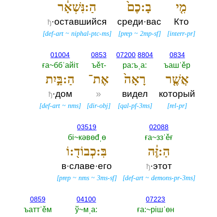
מִ֤י
בָ:כֶם֙
הַ:נִּשְׁאָ֔ר
·оставшийся
среди·вас
Кто
ђ
[
def-art
~
niphal-ptc-ms
]
[
prep
~
2mp-sf
]
[
interr-pr
]
01004
0853
07200
8804
0834
ға~ббˈайiτ
ъěτ-‎
ра:ъˌа:‎
ъашˈěр
אֲשֶׁ֤ר
רָאָה֙
אֶת־
הַ:בַּ֣יִת
·дом
»
видел
который
ђ
[
def-art
~
nms
]
[
dir-obj
]
[
qal-pf-3ms
]
[
rel-pr
]
03519
02088
бi~кәвөđˌө
ға~ззˈěғ
הַ:זֶּ֔ה
בִּ:כְבוֹד֖:וֹ
в·славе·его
·этот
ђ
[
prep
~
nms
~
3ms-sf
]
[
def-art
~
demons-pr-3ms
]
0859
04100
07223
ъаттˈěм
ў~мˌа:‎
ға:~рiшˈөн