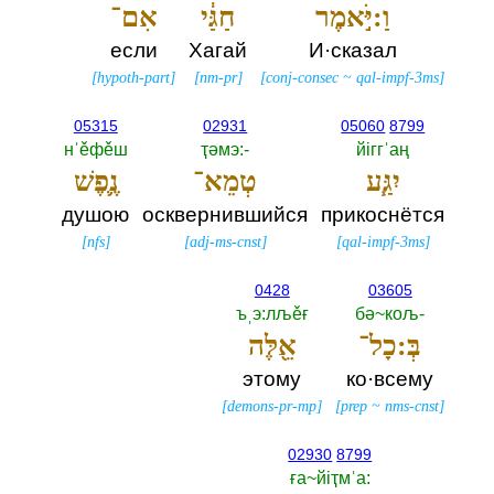
וַ:יֹּ֣אמֶר
חַגַּ֔י
אִם־
если
Хагай
И·сказал
[
hypoth-part
]
[
nm-pr
]
[
conj-consec
~
qal-impf-3ms
]
05315
02931
05060
8799
нˈěфěш
ҭәмэ:-‎
йiггˈаң
יִגַּ֧ע
טְמֵא־
נֶ֛פֶשׁ
душою
осквернившийся
прикоснётся
[
nfs
]
[
adj-ms-cnst
]
[
qal-impf-3ms
]
0428
03605
ъˌэ:лљěғ
бә~кољ-‎
בְּ:כָל־
אֵ֖לֶּה
этому
ко·всему
[
demons-pr-mp
]
[
prep
~
nms-cnst
]
02930
8799
ға~йiҭмˈа:‎