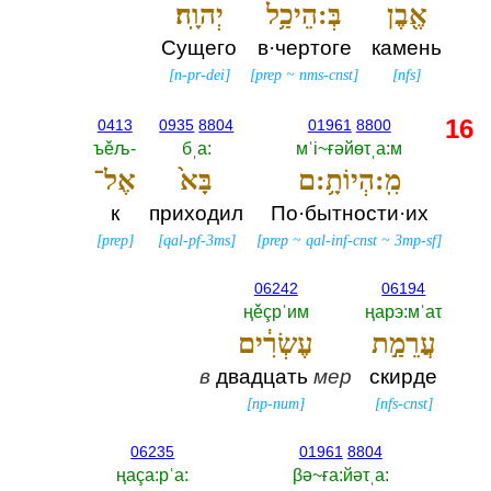
אֶ֖בֶן
בְּ:הֵיכַ֥ל
יְהוָֽה׃
Сущего
в·чертоге
камень
[
n-pr-dei
]
[
prep
~
nms-cnst
]
[
nfs
]
16
0413
0935
8804
01961
8800
ъěљ-‎
бˌа:‎
мˈi~ғәйөτˌа:м
מִֽ:הְיוֹתָ֥:ם
בָּא֙
אֶל־
к
приходил
По·бытности·их
[
prep
]
[
qal-pf-3ms
]
[
prep
~
qal-inf-cnst
~
3mp-sf
]
06242
06194
ңěçрˈим
ңарэ:мˈаτ
עֲרֵמַ֣ת
עֶשְׂרִ֔ים
в
двадцать
мер
скирде
[
np-num
]
[
nfs-cnst
]
06235
01961
8804
ңаçа:рˈа:‎
βә~ға:йәτˌа:‎