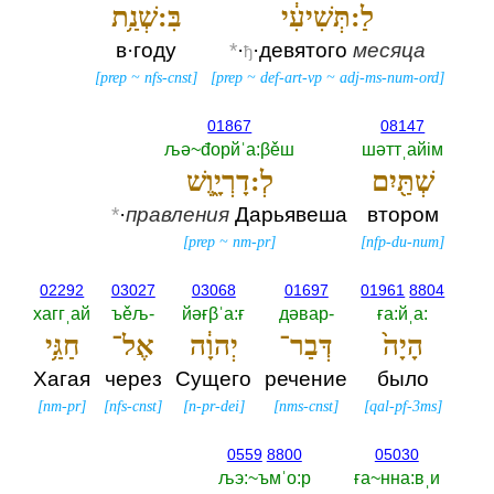
לַ:תְּשִׁיעִ֔י
בִּ:שְׁנַ֥ת
в·году
*
·
·девятого
месяца
ђ
[
prep
~
nfs-cnst
]
[
prep
~
def-art-vp
~
adj-ms-num-ord
]
01867
08147
љә~đорйˈа:βěш
шәттˌайiм
שְׁתַּ֖יִם
לְ:דָרְיָ֑וֶשׁ
*
·
правления
Дарьявеша
втором
[
prep
~
nm-pr
]
[
nfp-du-num
]
02292
03027
03068
01697
01961
8804
хаггˌай
ъěљ-‎
йәғβˈа:ғ
дәвар-‎
ға:йˌа:‎
הָיָה֙
דְּבַר־
יְהוָ֔ה
אֶל־
חַגַּ֥י
Хагая
через
Сущего
речение
было
[
nm-pr
]
[
nfs-cnst
]
[
n-pr-dei
]
[
nms-cnst
]
[
qal-pf-3ms
]
0559
8800
05030
љэ:~ъмˈо:р
ға~нна:вˌи