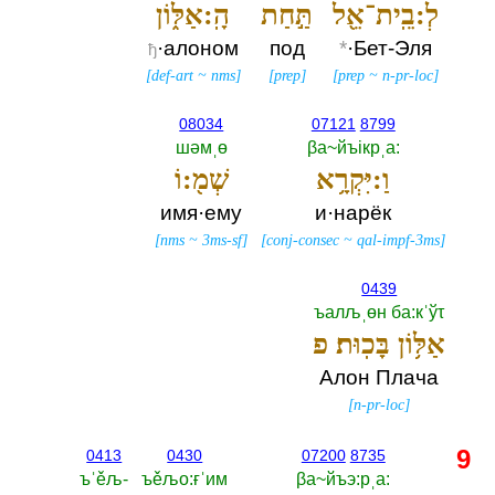
לְ:בֵֽית־אֵ֖ל
תַּ֣חַת
הָֽ:אַלּ֑וֹן
·алоном
под
*
·Бет-Эля
ђ
[
def-art
~
nms
]
[
prep
]
[
prep
~
n-pr-loc
]
08034
07121
8799
шәмˌө
βа~йъiкрˌа:‎
וַ:יִּקְרָ֥א
שְׁמ֖:וֹ
имя·ему
и·нарёк
[
nms
~
3ms-sf
]
[
conj-consec
~
qal-impf-3ms
]
0439
ъалљˌөн ба:кˈўτ
אַלּ֥וֹן בָּכֽוּת׃ פ
Алон Плача
[
n-pr-loc
]
9
0413
0430
07200
8735
ъˈěљ-‎
ъěљо:ғˈим
βа~йъэ:рˌа:‎