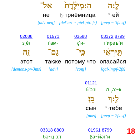
לָ֤:הּ
הַ:מְיַלֶּ֨דֶת֙
אַל־
не
·приёмница
*
·ей
ђ
[
adv-neg
]
[
def-art
~
piel-ptc-fs
]
[
prep
~
3fs-sf
]
02088
01571
03588
03372
8799
зˌěғ
ґам-‎
қˈи-‎
тˈирәъˈи
תִּ֣ירְאִ֔י
כִּֽי־
גַם־
זֶ֥ה
этот
также
потому что
опасайся
[
demons-pr-3ms
]
[
adv
]
[
conj
]
[
qal-impf-2fs
]
01121
бˈэ:н
љˌа:~к
לָ֖:ךְ
בֵּֽן׃
сын
*
·тебе
[
nms
]
[
prep
~
2fs-sf
]
18
03318
8800
01961
8799
бә~цˈэ:τ
βа~йәғˈи