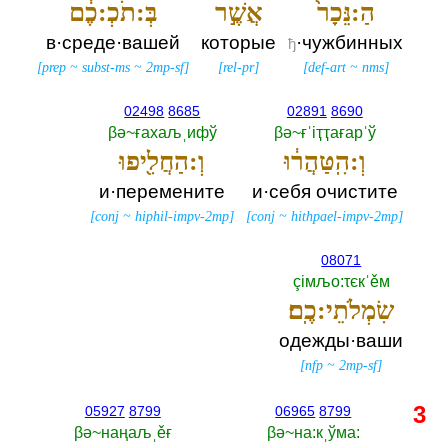
הַ:נֵּכָר֙
אֲשֶׁ֣ר
בְּ:תֹכְ:כֶ֔ם
в·среде·вашей
которые
·чужбинных
ђ
[
prep
~
subst-ms
~
2mp-sf
]
[
rel-pr
]
[
def-art
~
nms
]
02498
8685
02891
8690
βә~ғахаљˌифў
βә~ғˈiҭҭағарˈў
וְ:הִֽטַּהֲר֔וּ
וְ:הַחֲלִ֖יפוּ
и·перемените
и·себя очистите
[
conj
~
hiphil-impv-2mp
]
[
conj
~
hithpael-impv-2mp
]
08071
çiмљо:τєкˈěм
שִׂמְלֹתֵי:כֶֽם׃
одежды·ваши
[
nfp
~
2mp-sf
]
3
05927
8799
06965
8799
βә~наңаљˌěғ
βә~на:кˌўма:‎