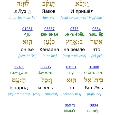
וַ:יָּבֹ֨א
יַעֲקֹ֜ב
ל֗וּזָ:ה
в
Луз·
△
Яаков
И·пришёл
[
n-pr-loc
~
dir-he
]
[
nm-pr
]
[
conj-consec
~
qal-impf-3ms
]
01931
03667
0776
0834
ғˌiβ
қәнˈаңан
бә~ъˈěрěц
ъашˌěр
אֲשֶׁר֙
בְּ:אֶ֣רֶץ
כְּנַ֔עַן
הִ֖וא
он
же
Кенаана
на·земле
что
[
pers-pr-3fs
]
[
n-pr-loc
]
[
prep
~
nfs-cnst
]
[
rel-pr
]
05971
03605
01931
01008
ға:~ңˌа:м
βә~кољ-‎
ғˌў
бˈєτ-ъˈэ:љ
בֵּֽית־אֵ֑ל
ה֖וּא
וְ:כָל־
הָ:עָ֥ם
·народ
и·весь
он
Бет-Эль
ђ
[
def-art
~
nms
]
[
conj
~
nms-cnst
]
[
pers-pr-3ms
]
[
n-pr-loc
]
05973
0834
ңiммˈө
ъашěр-‎