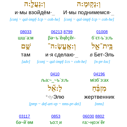
וְ:נָק֥וּמָ:ה
וְ:נַעֲלֶ֖:ה
и·мы взойдём·
_
И·мы поднимемся·
_
[
conj
~
qal-impf-1cp
~
coh-he
]
[
conj
~
qal-impf-1cp
~
coh-he
]
08033
06213
8799
01008
шшˈа:м
βә~ъˈěңěçěғ-‎
бˈєτ-ъˈэ:љ
בֵּֽית־אֵ֑ל
וְ:אֶֽעֱשֶׂ:ה־
שָּׁ֣ם
там
и·я сделаю·
_
в
Бет-Эль
[
adv
]
[
conj
~
qal-impf-1cs
~
coh-he
]
[
n-pr-loc
]
0410
04196
ља:~_~ъˈэ:љ
мiзбˈэ:ах
מִזְבֵּ֗חַ
לָ:אֵ֞ל
*
·
·Элю
жертвенник
ђ
[
prep
~
def-art-vp
~
nms-pr-dei
]
[
nms
]
03117
0853
06030
8802
бә~йˈөм
ъо:τˌи
ға:~ңо:нˈěғ