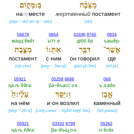
מַצֵּבָ֗ה
בַּ:מָּק֛וֹם
на·
·месте
жертвенный
постамент
ђ
[
prep
~
def-art-vp
~
nms
]
[
nfs
]
04678
0854
01696
8765
0834
маццˈěвěτ
ъiттˌө
дiббˌěр
ъашěр-‎
אֲשֶׁר־
דִּבֶּ֥ר
אִתּ֖:וֹ
מַצֶּ֣בֶת
постамент
с·ним
он говорил
где
[
nfs-cnst
]
[
prep
~
3ms-sf
]
[
piel-pf-3ms
]
[
rel-pr
]
05921
05258
8686
068
ңа:љˈěйға:‎
βа~йъассˈэ:к
ъˈа:вěн
אָ֑בֶן
וַ:יַּסֵּ֤ךְ
עָלֶ֨י:הָ֙
на·нём
и·он возлил
каменный
[
prep
~
3fs-sf
]
[
conj-consec
~
hiphil-impf-3ms
]
[
nfs pausal
]
05921
03332
8799
05262
ңа:љˌěйға:‎
βа~йъiцˌо:к
нˈěсěк