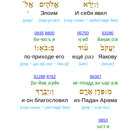
וַ:יֵּרָ֨א
אֱלֹהִ֤ים
אֶֽל־
*
Элоим
И·себя явил
[
prep
]
[
nmp-pr-dei
]
[
conj-consec
~
niphal-impf-3ms
]
0935
8800
05750
03290
бә~во:ъˌө
ңˈөđ
йаңакˌо:в
יַעֲקֹב֙
ע֔וֹד
בְּ:בֹא֖:וֹ
по·приходе·его
ещё
раз
Яакову
[
prep
~
qal-inf-cnst
~
3ms-sf
]
[
adv
]
[
nm-pr
]
01288
8762
06307
βа~йәвˌа:рěк
мi~ппаддˈан ъарˈа:м
מִ:פַּדַּ֣ן אֲרָ֑ם
וַ:יְבָ֖רֶךְ
и·он благословил
из·Падан Арама
[
conj-consec
~
piel-impf-3ms
]
[
prep
~
n-pr-loc
]
0853
ъо:τˈө