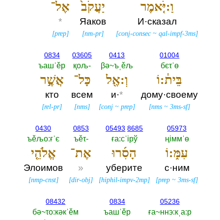
וַ:יֹּ֤אמֶר
יַעֲקֹב֙
אֶל־
*
Яаков
И·сказал
[
prep
]
[
nm-pr
]
[
conj-consec
~
qal-impf-3ms
]
0834
03605
0413
01004
ъашˈěр
қољ-‎
βә~ъˌěљ
бєτˈө
בֵּית֔:וֹ
וְ:אֶ֖ל
כָּל־
אֲשֶׁ֣ר
кто
всем
и·
*
дому·своему
[
rel-pr
]
[
nms
]
[
conj
~
prep
]
[
nms
~
3ms-sf
]
0430
0853
05493
8685
05973
ъěљо:ғˈє
ъěτ-‎
ға:сˈiрў
ңiммˈө
עִמּ֑:וֹ
הָסִ֜רוּ
אֶת־
אֱלֹהֵ֤י
Элоимов
»
уберите
с·ним
[
nmp-cnst
]
[
dir-obj
]
[
hiphil-impv-2mp
]
[
prep
~
3ms-sf
]
08432
0834
05236
бә~τо:кәкˈěм
ъашˈěр
ға~ннэ:кˌа:р