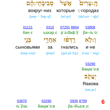
הֶֽ:עָרִים֙
אֲשֶׁר֙
סְבִיבֹ֣תֵי:הֶ֔ם
вокруг·них
которые
·городах
ђ
[
prep
~
3mp-sf
]
[
rel-pr
]
[
def-art
~
nfp
]
01121
0310
07291
8804
03808
бәнˌє
ъахарˌє
рˈа:đәфˈў
βә~љˈо:‎
וְ:לֹ֣א
רָֽדְפ֔וּ
אַחֲרֵ֖י
בְּנֵ֥י
сыновьями
за
гнались
и·не
[
nmp-cnst
]
[
prep
]
[
qal-pf-3cp
]
[
conj
~
neg
]
03290
йаңакˈо:в
יַעֲקֹֽב׃
Яакова
[
nm-pr
]
6
03870
03290
0935
8799
љˈўза:‎
йаңакˈо:в
βа~йъа:вˌо:‎