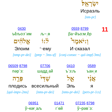
יִשְׂרָאֵֽל׃
Исраэль
[
nm-pr
]
11
0430
0559
8799
ъěљо:ғˈим
љ~ˌө
βа~йъо:мˌěр
וַ:יֹּאמֶר֩
ל֨:וֹ
אֱלֹהִ֜ים
Элоим
*
·ему
И·сказал
[
nmp-pr-dei
]
[
prep
~
3ms-sf
]
[
conj-consec
~
qal-impf-3ms
]
06509
8798
07706
0410
0589
пәрˈэ:‎
шаддˌай
ъˈэ:љ
ъанˌи
אֲנִ֨י
אֵ֤ל
שַׁדַּי֙
פְּרֵ֣ה
плодись
всесильный
Эль
я
[
qal-impv-2ms
]
[
nms-pr-dei
]
[
nms-pr-dei
]
[
pers-pr-1cs
]
06951
01471
07235
8798
ў~кәғˌаљ
гˈөй
ў~рәвˈэ:‎