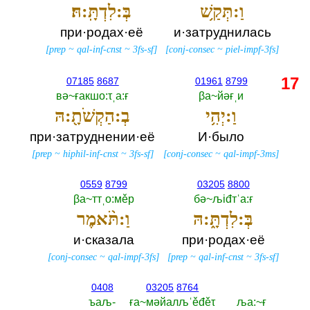
וַ:תְּקַ֥שׁ
בְּ:לִדְתָּֽ:הּ׃
при·родах·её
и·затруднилась
[
prep
~
qal-inf-cnst
~
3fs-sf
]
[
conj-consec
~
piel-impf-3fs
]
17
07185
8687
01961
8799
вә~ғакшо:τˌа:ғ
βа~йәғˌи
וַ:יְהִ֥י
בְ:הַקְשֹׁתָ֖:הּ
при·затруднении·её
И·было
[
prep
~
hiphil-inf-cnst
~
3fs-sf
]
[
conj-consec
~
qal-impf-3ms
]
0559
8799
03205
8800
βа~ттˌо:мěр
бә~љiđтˈа:ғ
בְּ:לִדְתָּ֑:הּ
וַ:תֹּ֨אמֶר
и·сказала
при·родах·её
[
conj-consec
~
qal-impf-3fs
]
[
prep
~
qal-inf-cnst
~
3fs-sf
]
0408
03205
8764
ъаљ-‎
ға~мәйалљˈěđěτ
ља:~ғ