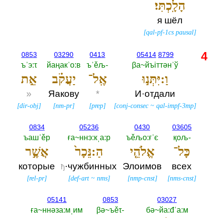
הָלָֽכְתִּי׃
я шёл
[
qal-pf-1cs pausal
]
4
0853
03290
0413
05414
8799
ъˈэ:τ
йаңакˈо:в
ъˈěљ-‎
βа~йъiттәнˈў
וַ:יִּתְּנ֣וּ
אֶֽל־
יַעֲקֹ֗ב
אֵ֣ת
»
Яакову
*
И·отдали
[
dir-obj
]
[
nm-pr
]
[
prep
]
[
conj-consec
~
qal-impf-3mp
]
0834
05236
0430
03605
ъашˈěр
ға~ннэ:кˌа:р
ъěљо:ғˈє
қољ-‎
כָּל־
אֱלֹהֵ֤י
הַ:נֵּכָר֙
אֲשֶׁ֣ר
которые
·чужбинных
Элоимов
всех
ђ
[
rel-pr
]
[
def-art
~
nms
]
[
nmp-cnst
]
[
nms-cnst
]
05141
0853
03027
ға~ннәза:мˌим
βә~ъěτ-‎
бә~йа:đˈа:м