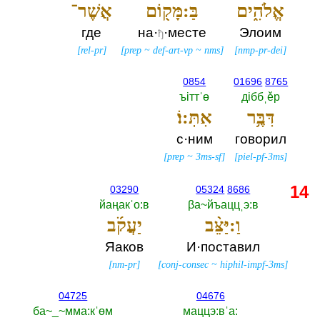
אֱלֹהִ֑ים
בַּ:מָּק֖וֹם
אֲשֶׁר־
где
на·
·месте
Элоим
ђ
[
rel-pr
]
[
prep
~
def-art-vp
~
nms
]
[
nmp-pr-dei
]
0854
01696
8765
ъiттˈө
дiббˌěр
דִּבֶּ֥ר
אִתּֽ:וֹ׃
с·ним
говорил
[
prep
~
3ms-sf
]
[
piel-pf-3ms
]
14
03290
05324
8686
йаңакˈо:в
βа~йъаццˌэ:в
וַ:יַּצֵּ֨ב
יַעֲקֹ֜ב
Яаков
И·поставил
[
nm-pr
]
[
conj-consec
~
hiphil-impf-3ms
]
04725
04676
ба~_~мма:кˈөм
маццэ:вˈа:‎