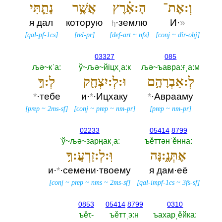
וְ:אֶת־
הָ:אָ֗רֶץ
אֲשֶׁ֥ר
נָתַ֛תִּי
я дал
которую
·землю
И·
»
ђ
[
qal-pf-1cs
]
[
rel-pr
]
[
def-art
~
nfs
]
[
conj
~
dir-obj
]
03327
085
љә~кˈа:‎
ў~љә~йiцхˌа:к
љә~ъавра:ғˌа:м
לְ:אַבְרָהָ֥ם
וּ:לְ:יִצְחָ֖ק
לְ:ךָ֣
*
·тебе
и·
*
·Ицхаку
*
·Аврааму
[
prep
~
2ms-sf
]
[
conj
~
prep
~
nm-pr
]
[
prep
~
nm-pr
]
02233
05414
8799
ˈў~љә~зарңакˌа:‎
ъěттәнˈěнна:‎
אֶתְּנֶ֑:נָּה
וּֽ:לְ:זַרְעֲ:ךָ֥
и·
*
·семени·твоему
я дам·её
[
conj
~
prep
~
nms
~
2ms-sf
]
[
qal-impf-1cs
~
3fs-sf
]
0853
05414
8799
0310
ъěτ-‎
ъěттˌэ:н
ъахарˌěйка:‎