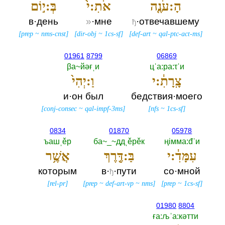
הָ:עֹנֶ֤ה
אֹתִ:י֙
בְּ:י֣וֹם
в·день
»
·мне
·отвечавшему
ђ
[
prep
~
nms-cnst
]
[
dir-obj
~
1cs-sf
]
[
def-art
~
qal-ptc-act-ms
]
01961
8799
06869
βа~йәғˌи
цˈа:ра:τˈи
צָֽרָתִ֔:י
וַ:יְהִי֙
и·он был
бедствия·моего
[
conj-consec
~
qal-impf-3ms
]
[
nfs
~
1cs-sf
]
0834
01870
05978
ъашˌěр
ба~_~ддˌěрěк
ңiмма:đˈи
עִמָּדִ֔:י
בַּ:דֶּ֖רֶךְ
אֲשֶׁ֥ר
которым
в·
·пути
со·мной
ђ
[
rel-pr
]
[
prep
~
def-art-vp
~
nms
]
[
prep
~
1cs-sf
]
01980
8804
ға:љˈа:кәтти