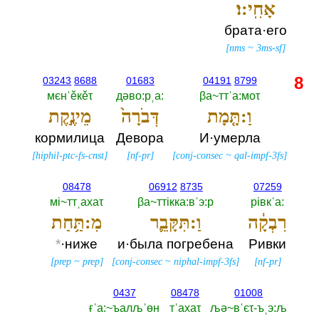
אָחִֽי:ו׃
брата·его
[
nms
~
3ms-sf
]
8
03243
8688
01683
04191
8799
мєнˈěкěτ
дәво:рˌа:‎
βа~ттˈа:моτ
וַ:תָּ֤מָת
דְּבֹרָה֙
מֵינֶ֣קֶת
кормилица
Девора
И·умерла
[
hiphil-ptc-fs-cnst
]
[
nf-pr
]
[
conj-consec
~
qal-impf-3fs
]
08478
06912
8735
07259
мi~ттˌахаτ
βа~ттiкка:вˈэ:р
рiвкˈа:‎
רִבְקָ֔ה
וַ:תִּקָּבֵ֛ר
מִ:תַּ֥חַת
*
·ниже
и·была погребена
Ривки
[
prep
~
prep
]
[
conj-consec
~
niphal-impf-3fs
]
[
nf-pr
]
0437
08478
01008
ғˈа:~ъалљˈөн
тˈахаτ
љә~вˈєτ-ъˌэ:љ