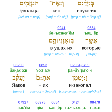
בְּ:יָדָ֔:ם
וְ:אֶת־
הַ:נְּזָמִ֖ים
·кольца
и·
»
в·руке·их
ђ
[
def-art
~
nmp
]
[
conj
~
dir-obj
]
[
prep
~
nfs
~
3mp-sf
]
0241
0834
бә~ъознєғˈěм
ъашˈěр
אֲשֶׁ֣ר
בְּ:אָזְנֵי:הֶ֑ם
в·ушах·их
которые
[
prep
~
nfp-du
~
3mp-sf
]
[
rel-pr
]
03290
0853
02934
8799
йаңакˈо:в
ъо:τˌа:м
βа~йъiҭмˈо:н
וַ:יִּטְמֹ֤ן
אֹתָ:ם֙
יַעֲקֹ֔ב
Яаков
»
·их
и·закопал
[
nm-pr
]
[
dir-obj
~
3mp-sf
]
[
conj-consec
~
qal-impf-3ms
]
07927
05973
0834
0424
08478
шәкˈěм
ңiм-‎
ъашˌěр
ға:~ъэ:љˌа:‎
тˌахаτ