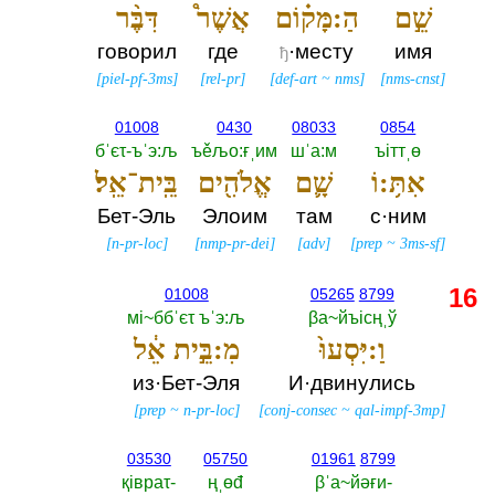
שֵׁ֣ם
הַ:מָּק֗וֹם
אֲשֶׁר֩
דִּבֶּ֨ר
говорил
где
·месту
имя
ђ
[
piel-pf-3ms
]
[
rel-pr
]
[
def-art
~
nms
]
[
nms-cnst
]
01008
0430
08033
0854
бˈєτ-ъˈэ:љ
ъěљо:ғˌим
шˈа:м
ъiттˌө
אִתּ֥:וֹ
שָׁ֛ם
אֱלֹהִ֖ים
בֵּֽית־אֵֽל׃
Бет-Эль
Элоим
там
с·ним
[
n-pr-loc
]
[
nmp-pr-dei
]
[
adv
]
[
prep
~
3ms-sf
]
16
01008
05265
8799
мi~ббˈєτ ъˈэ:љ
βа~йъiсңˌў
וַ:יִּסְעוּ֙
מִ:בֵּ֣ית אֵ֔ל
из·Бет-Эля
И·двинулись
[
prep
~
n-pr-loc
]
[
conj-consec
~
qal-impf-3mp
]
03530
05750
01961
8799
қiвраτ-‎
ңˌөđ
βˈа~йәғи-‎