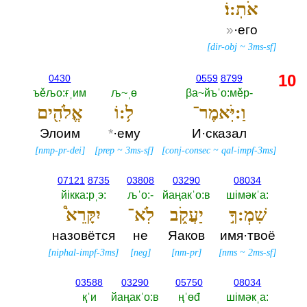
אֹתֽ:וֹ׃
»
·его
[
dir-obj
~
3ms-sf
]
10
0430
0559
8799
ъěљо:ғˌим
љ~ˌө
βа~йъˈо:мěр-‎
וַ:יֹּֽאמֶר־
ל֥:וֹ
אֱלֹהִ֖ים
Элоим
*
·ему
И·сказал
[
nmp-pr-dei
]
[
prep
~
3ms-sf
]
[
conj-consec
~
qal-impf-3ms
]
07121
8735
03808
03290
08034
йiкка:рˌэ:‎
љˈо:-‎
йаңакˈо:в
шiмәкˈа:‎
שִׁמְ:ךָ֣
יַעֲקֹ֑ב
לֹֽא־
יִקָּרֵא֩
назовётся
не
Яаков
имя·твоё
[
niphal-impf-3ms
]
[
neg
]
[
nm-pr
]
[
nms
~
2ms-sf
]
03588
03290
05750
08034
қˈи
йаңакˈо:в
ңˈөđ
шiмәкˌа:‎