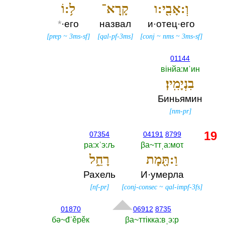
וְ:אָבִ֖י:ו
קָֽרָא־
ל֥:וֹ
*
·его
назвал
и·отец·его
[
prep
~
3ms-sf
]
[
qal-pf-3ms
]
[
conj
~
nms
~
3ms-sf
]
01144
вiнйа:мˈин
בִנְיָמִֽין׃
Биньямин
[
nm-pr
]
19
07354
04191
8799
ра:хˈэ:љ
βа~ттˌа:моτ
וַ:תָּ֖מָת
רָחֵ֑ל
Рахель
И·умерла
[
nf-pr
]
[
conj-consec
~
qal-impf-3fs
]
01870
06912
8735
бә~đˈěрěк
βа~ттiкка:вˌэ:р