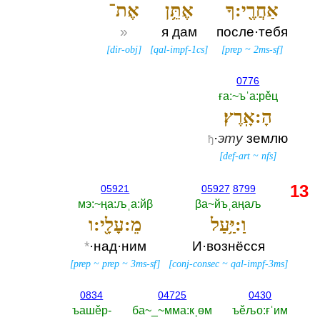
אַחֲרֶ֖י:ךָ
אֶתֵּ֥ן
אֶת־
»
я дам
после·тебя
[
dir-obj
]
[
qal-impf-1cs
]
[
prep
~
2ms-sf
]
0776
ға:~ъˈа:рěц
הָ:אָֽרֶץ׃
·
эту
землю
ђ
[
def-art
~
nfs
]
13
05921
05927
8799
мэ:~ңа:љˌа:йβ
βа~йъˌаңаљ
וַ:יַּ֥עַל
מֵ:עָלָ֖י:ו
*
·над·ним
И·вознёсся
[
prep
~
prep
~
3ms-sf
]
[
conj-consec
~
qal-impf-3ms
]
0834
04725
0430
ъашěр-‎
ба~_~мма:кˌөм
ъěљо:ғˈим