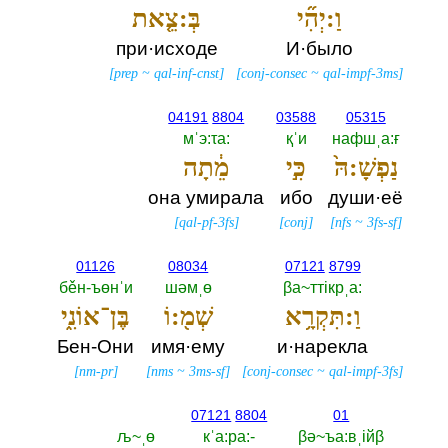
וַ:יְהִ֞י
בְּ:צֵ֤את
при·исходе
И·было
[
prep
~
qal-inf-cnst
]
[
conj-consec
~
qal-impf-3ms
]
04191
8804
03588
05315
мˈэ:τа:‎
қˈи
нафшˌа:ғ
נַפְשָׁ:הּ֙
כִּ֣י
מֵ֔תָה
она умирала
ибо
души·её
[
qal-pf-3fs
]
[
conj
]
[
nfs
~
3fs-sf
]
01126
08034
07121
8799
бěн-ъөнˈи
шәмˌө
βа~ттiкрˌа:‎
וַ:תִּקְרָ֥א
שְׁמ֖:וֹ
בֶּן־אוֹנִ֑י
Бен-Они
имя·ему
и·нарекла
[
nm-pr
]
[
nms
~
3ms-sf
]
[
conj-consec
~
qal-impf-3fs
]
07121
8804
01
љ~ˌө
кˈа:ра:-‎
βә~ъа:вˌiйβ