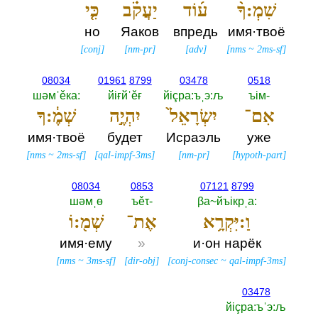
שִׁמְ:ךָ֨
ע֜וֹד
יַעֲקֹ֗ב
כִּ֤י
но
Яаков
впредь
имя·твоё
[
conj
]
[
nm-pr
]
[
adv
]
[
nms
~
2ms-sf
]
08034
01961
8799
03478
0518
шәмˈěка:‎
йiғйˈěғ
йiçра:ъˌэ:љ
ъiм-‎
אִם־
יִשְׂרָאֵל֙
יִהְיֶ֣ה
שְׁמֶ֔:ךָ
имя·твоё
будет
Исраэль
уже
[
nms
~
2ms-sf
]
[
qal-impf-3ms
]
[
nm-pr
]
[
hypoth-part
]
08034
0853
07121
8799
шәмˌө
ъěτ-‎
βа~йъiкрˌа:‎
וַ:יִּקְרָ֥א
אֶת־
שְׁמ֖:וֹ
имя·ему
»
и·он нарёк
[
nms
~
3ms-sf
]
[
dir-obj
]
[
conj-consec
~
qal-impf-3ms
]
03478
йiçра:ъˈэ:љ