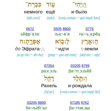
וַֽ:יְהִי־
ע֥וֹד
כִּבְרַת־
немного
ещё
и·было
[
nfs-cnst
]
[
adv
]
[
conj-consec
~
qal-impf-3ms
]
0672
0935
8800
0776
ъěфрˈа:τа:‎
ља:~вˈө
ға:~ъˌа:рěц
הָ:אָ֖רֶץ
לָ:ב֣וֹא
אֶפְרָ֑תָ:ה
до
Эфрата·
△
*
·идти
·земли
ђ
[
n-pr-loc
~
dir-he
]
[
prep
~
qal-inf-cnst
]
[
def-art
~
nfs
]
07354
03205
8799
ра:хˌэ:љ
βа~ттˌэ:љěđ
וַ:תֵּ֥לֶד
רָחֵ֖ל
Рахель
и·рождала
[
nf-pr
]
[
conj-consec
~
qal-impf-3fs
]
03205
8800
07185
8762
бә~љiđтˈа:ғ
βа~ттәкˌаш