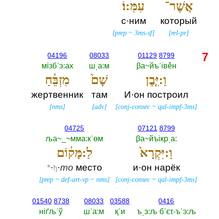
אֲשֶׁר־
עִמּֽ:וֹ׃
с·ним
который
[
prep
~
3ms-sf
]
[
rel-pr
]
7
04196
08033
01129
8799
мiзбˈэ:ах
шˌа:м
βа~йъˈiвěн
וַ:יִּ֤בֶן
שָׁם֙
מִזְבֵּ֔חַ
жертвенник
там
И·он построил
[
nms
]
[
adv
]
[
conj-consec
~
qal-impf-3ms
]
04725
07121
8799
ља~_~мма:кˈөм
βа~йъiкрˌа:‎
וַ:יִּקְרָא֙
לַ:מָּק֔וֹם
*
·
·
то
место
и·он нарёк
ђ
[
prep
~
def-art-vp
~
nms
]
[
conj-consec
~
qal-impf-3ms
]
01540
8738
08033
03588
0416
нiґљˈў
шˈа:м
қˈи
ъˌэ:љ бˈєτ-ъˈэ:љ