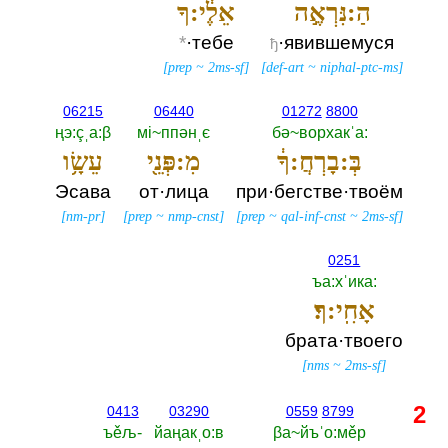
הַ:נִּרְאֶ֣ה
אֵלֶ֔י:ךָ
*
·тебе
·явившемуся
ђ
[
prep
~
2ms-sf
]
[
def-art
~
niphal-ptc-ms
]
06215
06440
01272
8800
ңэ:çˌа:β
мi~ппәнˌє
бә~ворхакˈа:‎
בְּ:בָרְחֲ:ךָ֔
מִ:פְּנֵ֖י
עֵשָׂ֥ו
Эсава
от·лица
при·бегстве·твоём
[
nm-pr
]
[
prep
~
nmp-cnst
]
[
prep
~
qal-inf-cnst
~
2ms-sf
]
0251
ъа:хˈика:‎
אָחִֽי:ךָ׃
брата·твоего
[
nms
~
2ms-sf
]
2
0413
03290
0559
8799
ъěљ-‎
йаңакˌо:в
βа~йъˈо:мěр