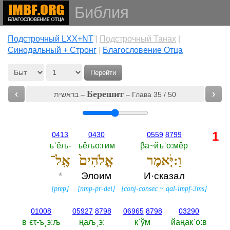
Библия
Подстрочный LXX+NT
|
Подстрочный Танах
|
Cинодальный + Стронг
|
Благословение Отца
Перейти
‹
›
Берешит
בראשית –
– Глава 35 / 50
1
0413
0430
0559
8799
ъˈěљ-‎
ъěљо:ғим
βа~йъˈо:мěр
וַ:יֹּ֤אמֶר
אֱלֹהִים֙
אֶֽל־
*
Элоим
И·сказал
[
prep
]
[
nmp-pr-dei
]
[
conj-consec
~
qal-impf-3ms
]
01008
05927
8798
06965
8798
03290
вˈєτ-ъˌэ:љ
ңаљˌэ:‎
кˈўм
йаңакˈо:в