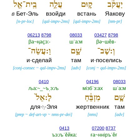
יַעֲקֹ֔ב
ק֛וּם
עֲלֵ֥ה
בֵֽית־אֵ֖ל
в
Бет-Эль
взойди
встань
Яакову
[
n-pr-loc
]
[
qal-impv-2ms
]
[
qal-impv-2ms
]
[
nm-pr
]
06213
8798
08033
03427
8798
βа~ңаçэ:-‎
шˈа:м
βә~шěв-‎
וְ:שֶׁב־
שָׁ֑ם
וַ:עֲשֵׂה־
и·сделай
там
и·поселись
[
conj-consec
~
qal-impv-2ms
]
[
adv
]
[
conj
~
qal-impv-2ms
]
0410
04196
08033
ља:~_~ъˌэ:љ
мiзбˈэ:ах
шˈа:м
שָׁ֣ם
מִזְבֵּ֔חַ
לָ:אֵל֙
для·
·Эля
жертвенник
там
ђ
[
prep
~
def-art-vp
~
nms-pr-dei
]
[
nms
]
[
adv
]
0413
07200
8737
ъэ:љˈěйка:‎
ға~ннiръˈěғ