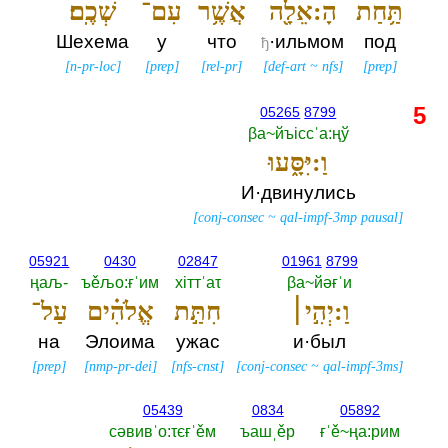
תַּ֥חַת
הָ:אֵלָ֖ה
אֲשֶׁ֥ר
עִם־
שְׁכֶֽם׃
Шехема
у
что
·ильмом
под
ђ
[
n-pr-loc
]
[
prep
]
[
rel-pr
]
[
def-art
~
nfs
]
[
prep
]
5
05265
8799
βа~йъiссˈа:ңў
וַ:יִּסָּ֑עוּ
И·двинулись
[
conj-consec
~
qal-impf-3mp pausal
]
05921
0430
02847
01961
8799
ңаљ-‎
ъěљо:ғˈим
хiттˈаτ
βа~йәғˈи
וַ:יְהִ֣י׀
חִתַּ֣ת
אֱלֹהִ֗ים
עַל־
на
Элоима
ужас
и·был
[
prep
]
[
nmp-pr-dei
]
[
nfs-cnst
]
[
conj-consec
~
qal-impf-3ms
]
05439
0834
05892
сәвивˈо:τєғˈěм
ъашˌěр
ғˈě~ңа:рим