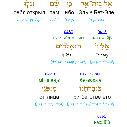
אֵ֖ל בֵּֽית־אֵ֑ל
כִּ֣י
שָׁ֗ם
נִגְל֤וּ
себя открыл
там
ибо
Эль
в
Бет-Эле
[
niphal-pf-3cp
]
[
adv
]
[
conj
]
[
n-pr-loc
]
0430
0413
ғˈа:~ъěљо:ғˈим
ъэ:ља:йβ
אֵלָי:ו֙
הָֽ:אֱלֹהִ֔ים
·Эль
*
·ему
ђ
[
def-art
~
nmp-pr-dei
]
[
prep
~
3ms-sf
]
06440
01272
8800
мi~ппәнˌє
бә~ворхˌө
בְּ:בָרְח֖:וֹ
מִ:פְּנֵ֥י
от·лица
при·бегстве·его
[
prep
~
nmp-cnst
]
[
prep
~
qal-inf-cnst
~
3ms-sf
]
0251
ъа:хˈiйβ