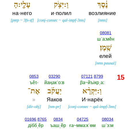
נֶ֔סֶךְ
וַ:יִּצֹ֥ק
עָלֶ֖י:הָ
на·него
и·полил
возлияние
[
prep
~
3fs-sf
]
[
conj-consec
~
qal-impf-3ms
]
[
nms
]
08081
шˈа:мěн
שָֽׁמֶן׃
елей
[
nms pausal
]
15
0853
03290
07121
8799
ъěτ-‎
йаңакˈо:в
βа~йъiкрˌа:‎
וַ:יִּקְרָ֨א
יַעֲקֹ֜ב
אֶת־
»
Яаков
И·нарёк
[
dir-obj
]
[
nm-pr
]
[
conj-consec
~
qal-impf-3ms
]
01696
8765
0834
04725
08034
дiббˌěр
ъашˌěр
ға~мма:кˈөм
шˈэ:м