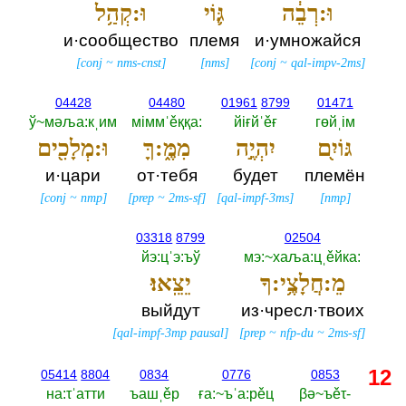
וּ:רְבֵ֔ה
גּ֛וֹי
וּ:קְהַ֥ל
и·сообщество
племя
и·умножайся
[
conj
~
nms-cnst
]
[
nms
]
[
conj
~
qal-impv-2ms
]
04428
04480
01961
8799
01471
ў~мәља:кˌим
мiммˈěққа:‎
йiғйˈěғ
гөйˌiм
גּוֹיִ֖ם
יִהְיֶ֣ה
מִמֶּ֑:ךָּ
וּ:מְלָכִ֖ים
и·цари
от·тебя
будет
племён
[
conj
~
nmp
]
[
prep
~
2ms-sf
]
[
qal-impf-3ms
]
[
nmp
]
03318
8799
02504
йэ:цˈэ:ъў
мэ:~хаља:цˌěйка:‎
מֵ:חֲלָצֶ֥י:ךָ
יֵצֵֽאוּ׃
выйдут
из·чресл·твоих
[
qal-impf-3mp pausal
]
[
prep
~
nfp-du
~
2ms-sf
]
12
05414
8804
0834
0776
0853
на:τˈатти
ъашˌěр
ға:~ъˈа:рěц
βә~ъěτ-‎