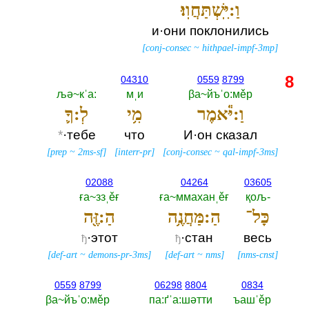
וַ:יִּֽשְׁתַּחֲוֽוּ׃
и·они поклонились
[
conj-consec
~
hithpael-impf-3mp
]
8
04310
0559
8799
љә~кˈа:‎
мˌи
βа~йъˈо:мěр
וַ:יֹּ֕אמֶר
מִ֥י
לְ:ךָ֛
*
·тебе
что
И·он сказал
[
prep
~
2ms-sf
]
[
interr-pr
]
[
conj-consec
~
qal-impf-3ms
]
02088
04264
03605
ға~ззˌěғ
ға~ммаханˌěғ
қољ-‎
כָּל־
הַ:מַּחֲנֶ֥ה
הַ:זֶּ֖ה
·этот
·стан
весь
ђ
ђ
[
def-art
~
demons-pr-3ms
]
[
def-art
~
nms
]
[
nms-cnst
]
0559
8799
06298
8804
0834
βа~йъˈо:мěр
па:ґˈа:шәтти
ъашˈěр