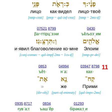
פָנֶ֗י:ךָ
כִּ:רְאֹ֛ת
פְּנֵ֥י
лицо
как·видел
лицо·твоё
[
nmp-cnst
]
[
prep
~
qal-inf-cnst
]
[
nmp
~
2ms-sf
]
07521
8799
0430
βа~ттiрцˈэ:ни
ъěљо:ғˌим
אֱלֹהִ֖ים
וַ:תִּרְצֵֽ:נִי׃
и·явил благоволение ко·мне
Элоим
[
conj-consec
~
qal-impf-2ms
~
1cs-sf
]
[
nmp-pr-dei
]
11
0853
04994
03947
8798
ъěτ-‎
нˈа:‎
ках-‎
קַח־
נָ֤א
אֶת־
»
же
Прими
[
dir-obj
]
[
part-of-entreaty
]
[
qal-impv-2ms
]
0935
8717
0834
01293
ғувˈа:τ
ъашˈěр
бiрәка:τˌи