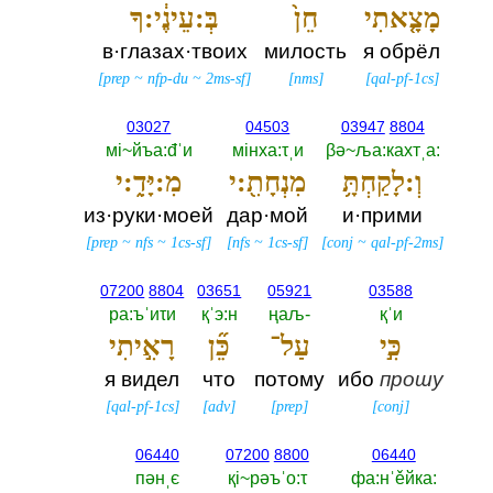
מָצָ֤אתִי
חֵן֙
בְּ:עֵינֶ֔י:ךָ
в·глазах·твоих
милость
я обрёл
[
prep
~
nfp-du
~
2ms-sf
]
[
nms
]
[
qal-pf-1cs
]
03027
04503
03947
8804
мi~йъа:đˈи
мiнха:τˌи
βә~ља:кахтˌа:‎
וְ:לָקַחְתָּ֥
מִנְחָתִ֖:י
מִ:יָּדִ֑:י
из·руки·моей
дар·мой
и·прими
[
prep
~
nfs
~
1cs-sf
]
[
nfs
~
1cs-sf
]
[
conj
~
qal-pf-2ms
]
07200
8804
03651
05921
03588
ра:ъˈиτи
қˈэ:н
ңаљ-‎
қˈи
כִּ֣י
עַל־
כֵּ֞ן
רָאִ֣יתִי
я видел
что
потому
ибо
прошу
[
qal-pf-1cs
]
[
adv
]
[
prep
]
[
conj
]
06440
07200
8800
06440
пәнˌє
қi~рәъˈо:τ
фа:нˈěйка:‎