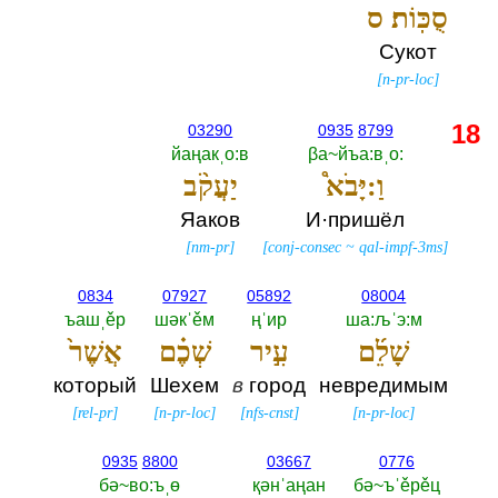
סֻכּֽוֹת׃ ס
Сукот
[
n-pr-loc
]
18
03290
0935
8799
йаңакˌо:в
βа~йъа:вˌо:‎
וַ:יָּבֹא֩
יַעֲקֹ֨ב
Яаков
И·пришёл
[
nm-pr
]
[
conj-consec
~
qal-impf-3ms
]
0834
07927
05892
08004
ъашˌěр
шәкˈěм
ңˈир
ша:љˈэ:м
שָׁלֵ֜ם
עִ֣יר
שְׁכֶ֗ם
אֲשֶׁר֙
который
Шехем
в
город
невредимым
[
rel-pr
]
[
n-pr-loc
]
[
nfs-cnst
]
[
n-pr-loc
]
0935
8800
03667
0776
бә~во:ъˌө
қәнˈаңан
бә~ъˈěрěц