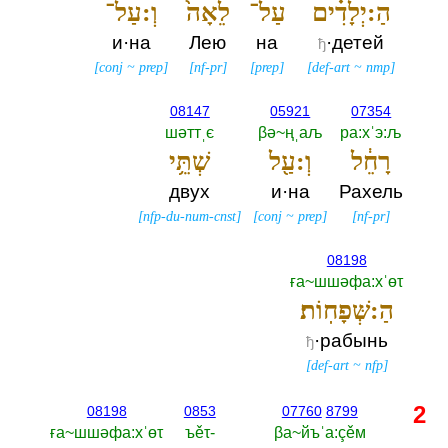
הַ:יְלָדִ֗ים
עַל־
לֵאָה֙
וְ:עַל־
и·на
Лею
на
·детей
ђ
[
conj
~
prep
]
[
nf-pr
]
[
prep
]
[
def-art
~
nmp
]
08147
05921
07354
шәттˌє
βә~ңˌаљ
ра:хˈэ:љ
רָחֵ֔ל
וְ:עַ֖ל
שְׁתֵּ֥י
двух
и·на
Рахель
[
nfp-du-num-cnst
]
[
conj
~
prep
]
[
nf-pr
]
08198
ға~шшәфа:хˈөτ
הַ:שְּׁפָחֽוֹת׃
·рабынь
ђ
[
def-art
~
nfp
]
2
08198
0853
07760
8799
ға~шшәфа:хˈөτ
ъěτ-‎
βа~йъˈа:çěм