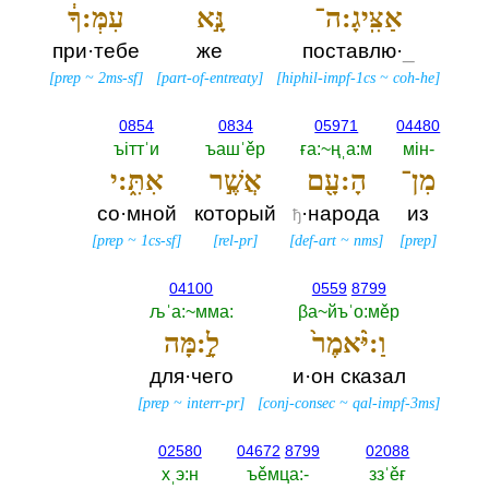
אַצִּֽיגָ:ה־
נָּ֣א
עִמְּ:ךָ֔
при·тебе
же
поставлю·
_
[
prep
~
2ms-sf
]
[
part-of-entreaty
]
[
hiphil-impf-1cs
~
coh-he
]
0854
0834
05971
04480
ъiттˈи
ъашˈěр
ға:~ңˌа:м
мiн-‎
מִן־
הָ:עָ֖ם
אֲשֶׁ֣ר
אִתִּ֑:י
со·мной
который
·народа
из
ђ
[
prep
~
1cs-sf
]
[
rel-pr
]
[
def-art
~
nms
]
[
prep
]
04100
0559
8799
љˈа:~мма:‎
βа~йъˈо:мěр
וַ:יֹּ֨אמֶר֙
לָ֣:מָּה
для·чего
и·он сказал
[
prep
~
interr-pr
]
[
conj-consec
~
qal-impf-3ms
]
02580
04672
8799
02088
хˌэ:н
ъěмца:-‎
ззˈěғ