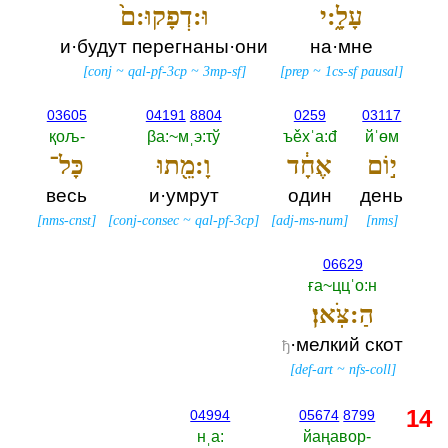
עָלָ֑:י
וּ:דְפָקוּ:ם֙
и·будут перегнаны·они
на·мне
[
conj
~
qal-pf-3cp
~
3mp-sf
]
[
prep
~
1cs-sf pausal
]
03605
04191
8804
0259
03117
қољ-‎
βа:~мˌэ:τў
ъěхˈа:đ
йˈөм
י֣וֹם
אֶחָ֔ד
וָ:מֵ֖תוּ
כָּל־
весь
и·умрут
один
день
[
nms-cnst
]
[
conj-consec
~
qal-pf-3cp
]
[
adj-ms-num
]
[
nms
]
06629
ға~ццˈо:н
הַ:צֹּֽאן׃
·мелкий скот
ђ
[
def-art
~
nfs-coll
]
14
04994
05674
8799
нˌа:‎
йаңавор-‎