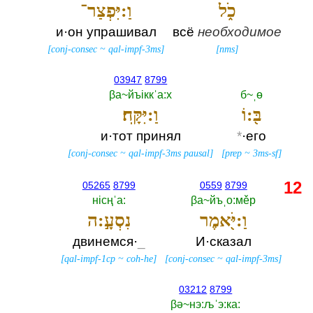
כֹ֑ל
וַ:יִּפְצַר־
и·он упрашивал
всё
необходимое
[
conj-consec
~
qal-impf-3ms
]
[
nms
]
03947
8799
βа~йъiккˈа:х
б~ˌө
בּ֖:וֹ
וַ:יִּקָּֽח׃
и·тот принял
*
·его
[
conj-consec
~
qal-impf-3ms pausal
]
[
prep
~
3ms-sf
]
12
05265
8799
0559
8799
нiсңˈа:‎
βа~йъˌо:мěр
וַ:יֹּ֖אמֶר
נִסְעָ֣:ה
двинемся·
_
И·сказал
[
qal-impf-1cp
~
coh-he
]
[
conj-consec
~
qal-impf-3ms
]
03212
8799
βә~нэ:љˈэ:ка:‎