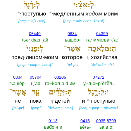
לְ:אִטִּ֗:י
לְ:רֶ֨גֶל
*
·поступью
*
·медленным
ходом
·моим
[
prep
~
nfs-cnst
]
[
prep
~
adv-acc
~
1cs-sf
]
06440
0834
04399
љә~фа:нˌай
ъашěр-‎
ға~ммәља:кˈа:‎
הַ:מְּלָאכָ֤ה
אֲשֶׁר־
לְ:פָנַ:י֙
пред·лицом·моим
которое
·хозяйства
ђ
[
prep
~
nmp
~
1cs-sf
]
[
rel-pr
]
[
def-art
~
nfs
]
0834
05704
03206
07272
ъашěр-‎
ңˈаđ
ға~йәља:đˈим
ў~љә~рˈěґěљ
וּ:לְ:רֶ֣גֶל
הַ:יְלָדִ֔ים
עַ֛ד
אֲשֶׁר־
не
пока
·детей
и·
*
·поступью
ђ
[
rel-pr
]
[
prep
]
[
def-art
~
nmp
]
[
conj
~
prep
~
nfs-cnst
]
0113
0413
0935
8799
ъаđо:нˌи
ъěљ-‎
ъа:вˌо:‎