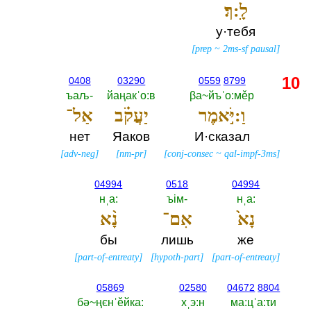
לָֽ:ךְ׃
у·тебя
[
prep
~
2ms-sf pausal
]
10
0408
03290
0559
8799
ъаљ-‎
йаңакˈо:в
βа~йъˈо:мěр
וַ:יֹּ֣אמֶר
יַעֲקֹ֗ב
אַל־
нет
Яаков
И·сказал
[
adv-neg
]
[
nm-pr
]
[
conj-consec
~
qal-impf-3ms
]
04994
0518
04994
нˌа:‎
ъiм-‎
нˌа:‎
נָא֙
אִם־
נָ֨א
бы
лишь
же
[
part-of-entreaty
]
[
hypoth-part
]
[
part-of-entreaty
]
05869
02580
04672
8804
бә~ңєнˈěйка:‎
хˌэ:н
ма:цˈа:τи