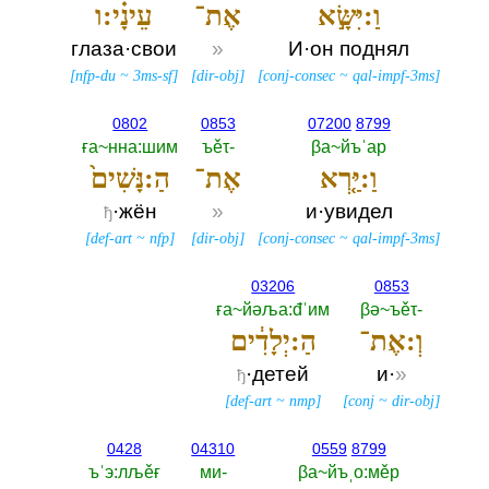
וַ:יִּשָּׂ֣א
אֶת־
עֵינָ֗י:ו
глаза·свои
»
И·он поднял
[
nfp-du
~
3ms-sf
]
[
dir-obj
]
[
conj-consec
~
qal-impf-3ms
]
0802
0853
07200
8799
ға~нна:шим
ъěτ-‎
βа~йъˈар
וַ:יַּ֤רְא
אֶת־
הַ:נָּשִׁים֙
·жён
»
и·увидел
ђ
[
def-art
~
nfp
]
[
dir-obj
]
[
conj-consec
~
qal-impf-3ms
]
03206
0853
ға~йәља:đˈим
βә~ъěτ-‎
וְ:אֶת־
הַ:יְלָדִ֔ים
·детей
и·
»
ђ
[
def-art
~
nmp
]
[
conj
~
dir-obj
]
0428
04310
0559
8799
ъˈэ:лљěғ
ми-‎
βа~йъˌо:мěр