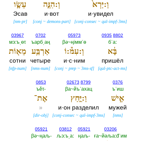
וַ:יַּרְא֙
וְ:הִנֵּ֣ה
עֵשָׂ֣ו
Эсав
и·вот
и·увидел
[
nm-pr
]
[
conj
~
demons-part
]
[
conj-consec
~
qal-impf-3ms
]
03967
0702
05973
0935
8802
мэ:ъˌөτ
ъарбˌаң
βә~ңiммˈө
бˈа:‎
בָּ֔א
וְ:עִמּ֕:וֹ
אַרְבַּ֥ע
מֵא֖וֹת
сотни
четыре
и·с·ним
пришёл
[
nfp-num
]
[
nms-num
]
[
conj
~
prep
~
3ms-sf
]
[
qal-ptc-act-ms
]
0853
02673
8799
0376
ъěτ-‎
βа~йъˈахац
ъˈиш
אִ֑ישׁ
וַ:יַּ֣חַץ
אֶת־
»
и·он разделил
мужей
[
dir-obj
]
[
conj-consec
~
qal-impf-3ms
]
[
nms
]
05921
03812
05921
03206
βә~ңаљ-‎
љэ:ъˌа:‎
ңаљ-‎
ға~йәља:đˈим