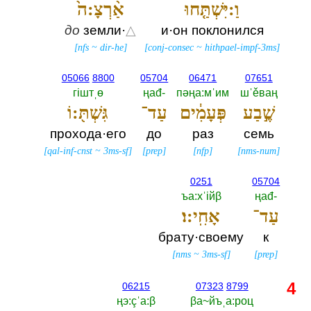
וַ:יִּשְׁתַּ֤חוּ
אַ֨רְצָ:ה֙
до
земли·
△
и·он поклонился
[
nfs
~
dir-he
]
[
conj-consec
~
hithpael-impf-3ms
]
05066
8800
05704
06471
07651
гiштˌө
ңаđ-‎
пәңа:мˈим
шˈěваң
שֶׁ֣בַע
פְּעָמִ֔ים
עַד־
גִּשְׁתּ֖:וֹ
прохода·его
до
раз
семь
[
qal-inf-cnst
~
3ms-sf
]
[
prep
]
[
nfp
]
[
nms-num
]
0251
05704
ъа:хˈiйβ
ңаđ-‎
עַד־
אָחִֽי:ו׃
брату·своему
к
[
nms
~
3ms-sf
]
[
prep
]
4
06215
07323
8799
ңэ:çˈа:β
βа~йъˌа:роц