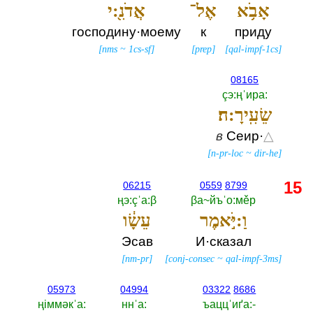
אָבֹ֥א
אֶל־
אֲדֹנִ֖:י
господину·моему
к
приду
[
nms
~
1cs-sf
]
[
prep
]
[
qal-impf-1cs
]
08165
çэ:ңˈира:‎
שֵׂעִֽירָ:ה׃
в
Сеир·
△
[
n-pr-loc
~
dir-he
]
15
06215
0559
8799
ңэ:çˈа:β
βа~йъˈо:мěр
וַ:יֹּ֣אמֶר
עֵשָׂ֔ו
Эсав
И·сказал
[
nm-pr
]
[
conj-consec
~
qal-impf-3ms
]
05973
04994
03322
8686
ңiммәкˈа:‎
ннˈа:‎
ъаццˈиґа:-‎