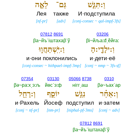
וַ:תִּגַּ֧שׁ
גַּם־
לֵאָ֛ה
Лея
также
И·подступила
[
nf-pr
]
[
adv
]
[
conj-consec
~
qal-impf-3fs
]
07812
8691
03206
βа~йъˈiштахаβˈў
βi~йља:đˌěйға:‎
וִ:ילָדֶ֖י:הָ
וַ:יִּֽשְׁתַּחֲו֑וּ
и·они поклонились
и·дети·её
[
conj-consec
~
hithpael-impf-3mp
]
[
conj
~
nmp
~
3fs-sf
]
07354
03130
05066
8738
0310
βә~ра:хˌэ:љ
йөсˈэ:ф
нiггˌаш
βә~ъахˈар
וְ:אַחַ֗ר
נִגַּ֥שׁ
יוֹסֵ֛ף
וְ:רָחֵ֖ל
и·Рахель
Йосеф
подступил
и·затем
[
conj
~
nf-pr
]
[
nm-pr
]
[
niphal-pf-3ms
]
[
conj
~
adv
]
07812
8691
βа~йъˈiштахаβˈў