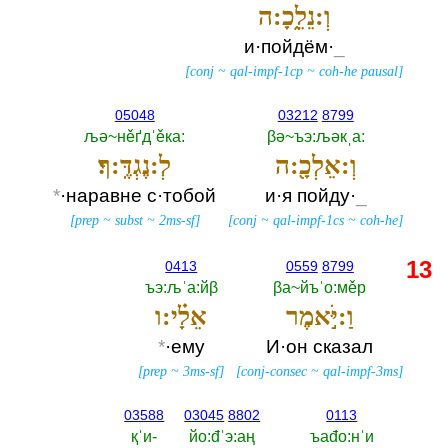
וְ:נֵלֵ֑כָ:ה
и·пойдём·
_
[
conj
~
qal-impf-1cp
~
coh-he pausal
]
05048
03212
8799
љә~нěґдˈěка:‎
βә~ъэ:љәкˌа:‎
וְ:אֵלְכָ֖:ה
לְ:נֶגְדֶּֽ:ךָ׃
*
·наравне с·тобой
и·я пойду·
_
[
prep
~
subst
~
2ms-sf
]
[
conj
~
qal-impf-1cs
~
coh-he
]
13
0413
0559
8799
ъэ:љˈа:йβ
βа~йъˈо:мěр
וַ:יֹּ֣אמֶר
אֵלָ֗י:ו
*
·ему
И·он сказал
[
prep
~
3ms-sf
]
[
conj-consec
~
qal-impf-3ms
]
03588
03045
8802
0113
қˈи-‎
йо:đˈэ:аң
ъаđо:нˈи