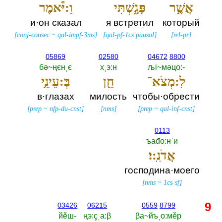
אֲשֶׁ֣ר
פָּגָ֑שְׁתִּי
וַ:יֹּ֕אמֶר
и·он сказал
я встретил
который
[
conj-consec
~
qal-impf-3ms
]
[
qal-pf-1cs pausal
]
[
rel-pr
]
05869
02580
04672
8800
бә~ңєнˌє
хˌэ:н
љi~мәцо:-‎
לִ:מְצֹא־
חֵ֖ן
בְּ:עֵינֵ֥י
в·глазах
милость
чтобы·обрести
[
prep
~
nfp-du-cnst
]
[
nms
]
[
prep
~
qal-inf-cnst
]
0113
ъаđо:нˈи
אֲדֹנִֽ:י׃
господина·моего
[
nms
~
1cs-sf
]
9
03426
06215
0559
8799
йěш-‎
ңэ:çˌа:β
βа~йъˌо:мěр