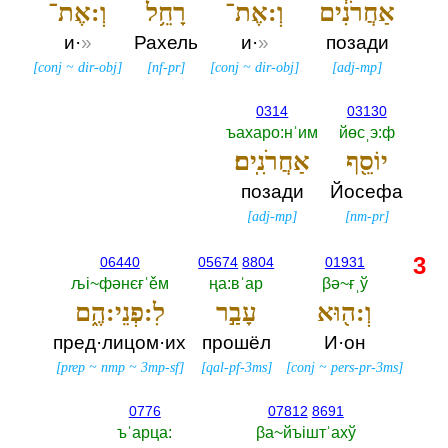
אַחֲרֹנִ֔ים
וְ:אֶת־
רָחֵ֥ל
וְ:אֶת־
и·
»
Рахель
и·
»
позади
[
conj
~
dir-obj
]
[
nf-pr
]
[
conj
~
dir-obj
]
[
adj-mp
]
0314
03130
ъахаро:нˈим
йөсˌэ:ф
יוֹסֵ֖ף
אַחֲרֹנִֽים׃
позади
Йосефа
[
adj-mp
]
[
nm-pr
]
3
06440
05674
8804
01931
љi~фәнєғˈěм
ңа:вˈар
βә~ғˌў
וְ:ה֖וּא
עָבַ֣ר
לִ:פְנֵי:הֶ֑ם
пред·лицом·их
прошёл
И·он
[
prep
~
nmp
~
3mp-sf
]
[
qal-pf-3ms
]
[
conj
~
pers-pr-3ms
]
0776
07812
8691
ъˈарца:‎
βа~йъiштˈахў