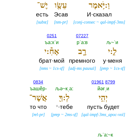
וַ:יֹּ֥אמֶר
עֵשָׂ֖ו
יֶשׁ־
есть
Эсав
И·сказал
[
subst
]
[
nm-pr
]
[
conj-consec
~
qal-impf-3ms
]
0251
07227
ъа:хˈи
рˈа:в
љ~ˈи
לִ֣:י
רָ֑ב
אָחִ֕:י
брат·мой
премного
у·меня
[
nms
~
1cs-sf
]
[
adj-ms pausal
]
[
prep
~
1cs-sf
]
0834
01961
8799
ъашěр-‎
љә~кˌа:‎
йәғˌи
יְהִ֥י
לְ:ךָ֖
אֲשֶׁר־
то что
*
·тебе
пусть будет
[
rel-pr
]
[
prep
~
2ms-sf
]
[
qal-impf-3ms_apoc-vol
]
љˈа:~к