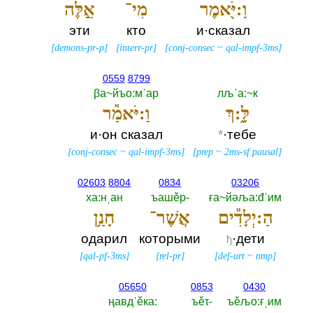
וַ:יֹּ֖אמֶר
מִי־
אֵ֣לֶּה
эти
кто
и·сказал
[
demons-pr-p
]
[
interr-pr
]
[
conj-consec
~
qal-impf-3ms
]
0559
8799
βа~йъо:мˈар
лљˈа:~к
לָּ֑:ךְ
וַ:יֹּאמַ֕ר
и·он сказал
*
·тебе
[
conj-consec
~
qal-impf-3ms
]
[
prep
~
2ms-sf pausal
]
02603
8804
0834
03206
ха:нˌан
ъашěр-‎
ға~йәља:đˈим
הַ:יְלָדִ֕ים
אֲשֶׁר־
חָנַ֥ן
одарил
которыми
·дети
ђ
[
qal-pf-3ms
]
[
rel-pr
]
[
def-art
~
nmp
]
05650
0853
0430
ңавдˈěка:‎
ъěτ-‎
ъěљо:ғˌим