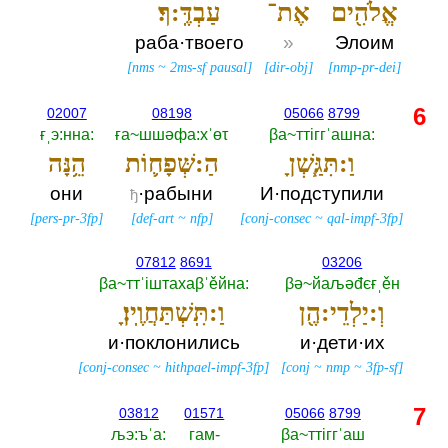
אֱלֹהִ֖ים
אֶת־
עַבְדֶּֽ:ךָ׃
раба·твоего
»
Элоим
[
nms
~
2ms-sf pausal
]
[
dir-obj
]
[
nmp-pr-dei
]
6
02007
08198
05066
8799
ғˌэ:нна:‎
ға~шшәфа:хˈөτ
βа~ттiггˈашна:‎
וַ:תִּגַּ֧שְׁןָ
הַ:שְּׁפָח֛וֹת
הֵ֥נָּה
они
·рабыни
И·подступили
ђ
[
pers-pr-3fp
]
[
def-art
~
nfp
]
[
conj-consec
~
qal-impf-3fp
]
07812
8691
03206
βа~ттˈiштахаβˈěйна:‎
βә~йаљәđєғˌěн
וְ:יַלְדֵי:הֶ֖ן
וַ:תִּֽשְׁתַּחֲוֶֽיןָ׃
и·поклонились
и·дети·их
[
conj-consec
~
hithpael-impf-3fp
]
[
conj
~
nmp
~
3fp-sf
]
7
03812
01571
05066
8799
љэ:ъˈа:‎
гам-‎
βа~ттiггˈаш