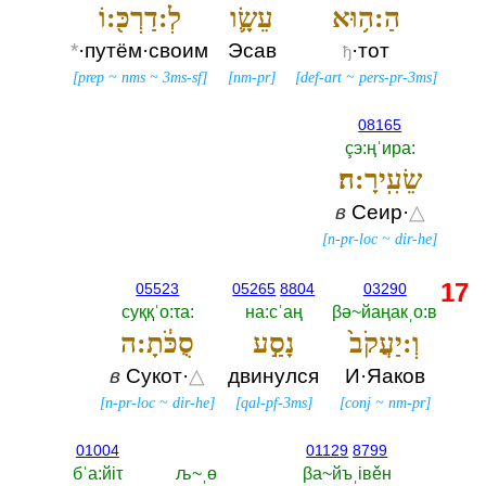
הַ:ה֥וּא
עֵשָׂ֛ו
לְ:דַרְכּ֖:וֹ
*
·путём·своим
Эсав
·тот
ђ
[
prep
~
nms
~
3ms-sf
]
[
nm-pr
]
[
def-art
~
pers-pr-3ms
]
08165
çэ:ңˈира:‎
שֵׂעִֽירָ:ה׃
в
Сеир·
△
[
n-pr-loc
~
dir-he
]
17
05523
05265
8804
03290
суққˈо:τа:‎
на:сˈаң
βә~йаңакˌо:в
וְ:יַעֲקֹב֙
נָסַ֣ע
סֻכֹּ֔תָ:ה
в
Сукот·
△
двинулся
И·Яаков
[
n-pr-loc
~
dir-he
]
[
qal-pf-3ms
]
[
conj
~
nm-pr
]
01004
01129
8799
бˈа:йiτ
љ~ˌө
βа~йъˌiвěн