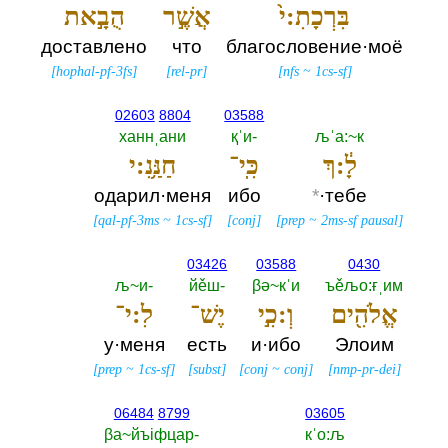
בִּרְכָתִ:י֙
אֲשֶׁ֣ר
הֻבָ֣את
доставлено
что
благословение·моё
[
hophal-pf-3fs
]
[
rel-pr
]
[
nfs
~
1cs-sf
]
02603
8804
03588
ханнˌани
қˈи-‎
љˈа:~к
לָ֔:ךְ
כִּֽי־
חַנַּ֥נִ:י
одарил·меня
ибо
*
·тебе
[
qal-pf-3ms
~
1cs-sf
]
[
conj
]
[
prep
~
2ms-sf pausal
]
03426
03588
0430
љ~и-‎
йěш-‎
βә~кˈи
ъěљо:ғˌим
אֱלֹהִ֖ים
וְ:כִ֣י
יֶשׁ־
לִ:י־
у·меня
есть
и·ибо
Элоим
[
prep
~
1cs-sf
]
[
subst
]
[
conj
~
conj
]
[
nmp-pr-dei
]
06484
8799
03605
βа~йъiфцар-‎
кˈо:љ