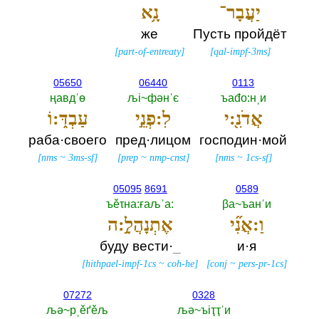
יַעֲבָר־
נָ֥א
же
Пусть пройдёт
[
part-of-entreaty
]
[
qal-impf-3ms
]
05650
06440
0113
ңавдˈө
љi~фәнˈє
ъаđо:нˌи
אֲדֹנִ֖:י
לִ:פְנֵ֣י
עַבְדּ֑:וֹ
раба·своего
пред·лицом
господин·мой
[
nms
~
3ms-sf
]
[
prep
~
nmp-cnst
]
[
nms
~
1cs-sf
]
05095
8691
0589
ъěτна:ғаљˈа:‎
βа~ъанˈи
וַ:אֲנִ֞י
אֶתְנָהֲלָ֣:ה
буду вести·
_
и·я
[
hithpael-impf-1cs
~
coh-he
]
[
conj
~
pers-pr-1cs
]
07272
0328
љә~рˌěґěљ
љә~ъiҭҭˈи