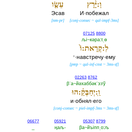
וַ:יָּ֨רָץ
עֵשָׂ֤ו
Эсав
И·побежал
[
nm-pr
]
[
conj-consec
~
qal-impf-3ms
]
07125
8800
љi~кәра:τˌө
לִ:קְרָאת:וֹ֙
*
·навстречу·ему
[
prep
~
qal-inf-cnst
~
3ms-sf
]
02263
8762
βˈа~йәхаббәкˈэ:ғў
וַֽ:יְחַבְּקֵ֔:הוּ
и·обнял·его
[
conj-consec
~
piel-impf-3ms
~
3ms-sf
]
06677
05921
05307
8799
_
ңаљ-‎
βа~йъiппˌо:љ