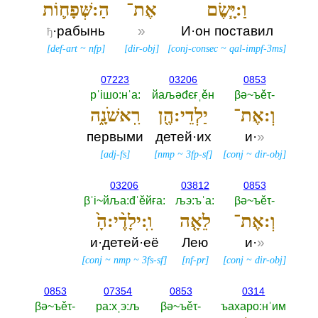
וַ:יָּ֧שֶׂם
אֶת־
הַ:שְּׁפָח֛וֹת
·рабынь
»
И·он поставил
ђ
[
def-art
~
nfp
]
[
dir-obj
]
[
conj-consec
~
qal-impf-3ms
]
07223
03206
0853
рˈiшо:нˈа:‎
йаљәđєғˌěн
βә~ъěτ-‎
וְ:אֶת־
יַלְדֵי:הֶ֖ן
רִֽאשֹׁנָ֑ה
первыми
детей·их
и·
»
[
adj-fs
]
[
nmp
~
3fp-sf
]
[
conj
~
dir-obj
]
03206
03812
0853
βˈi~йља:đˈěйға:‎
љэ:ъˈа:‎
βә~ъěτ-‎
וְ:אֶת־
לֵאָ֤ה
וִֽ:ילָדֶ֨י:הָ֙
и·детей·её
Лею
и·
»
[
conj
~
nmp
~
3fs-sf
]
[
nf-pr
]
[
conj
~
dir-obj
]
0853
07354
0853
0314
βә~ъěτ-‎
ра:хˌэ:љ
βә~ъěτ-‎
ъахаро:нˈим