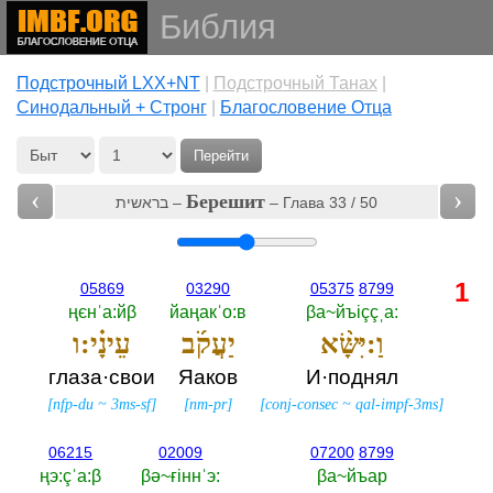
Библия
Подстрочный LXX+NT
|
Подстрочный Танах
|
Cинодальный + Стронг
|
Благословение Отца
Перейти
‹
›
Берешит
בראשית –
– Глава 33 / 50
1
05869
03290
05375
8799
ңєнˈа:йβ
йаңакˈо:в
βа~йъiççˌа:‎
וַ:יִּשָּׂ֨א
יַעֲקֹ֜ב
עֵינָ֗י:ו
глаза·свои
Яаков
И·поднял
[
nfp-du
~
3ms-sf
]
[
nm-pr
]
[
conj-consec
~
qal-impf-3ms
]
06215
02009
07200
8799
ңэ:çˈа:β
βә~ғiннˈэ:‎
βа~йъар