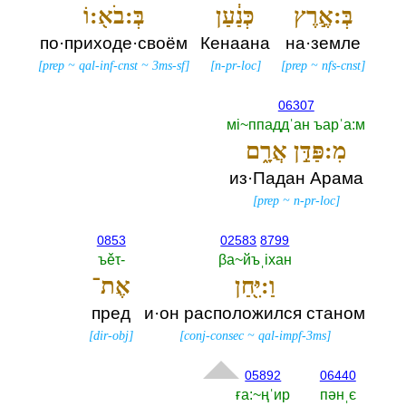
בְּ:אֶ֣רֶץ
כְּנַ֔עַן
בְּ:בֹא֖:וֹ
по·приходе·своём
Кенаана
на·земле
[
prep
~
qal-inf-cnst
~
3ms-sf
]
[
n-pr-loc
]
[
prep
~
nfs-cnst
]
06307
мi~ппаддˈан ъарˈа:м
מִ:פַּדַּ֣ן אֲרָ֑ם
из·Падан Арама
[
prep
~
n-pr-loc
]
0853
02583
8799
ъěτ-‎
βа~йъˌiхан
וַ:יִּ֖חַן
אֶת־
пред
и·он расположился станом
[
dir-obj
]
[
conj-consec
~
qal-impf-3ms
]
05892
06440
ға:~ңˈир
пәнˌє