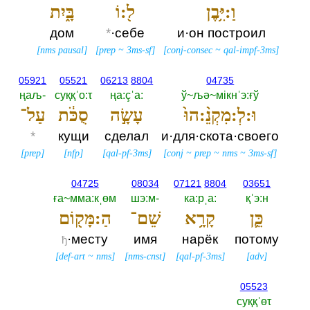
וַ:יִּ֥בֶן
ל֖:וֹ
בָּ֑יִת
дом
*
·себе
и·он построил
[
nms pausal
]
[
prep
~
3ms-sf
]
[
conj-consec
~
qal-impf-3ms
]
05921
05521
06213
8804
04735
ңаљ-‎
суққˈо:τ
ңа:çˈа:‎
ў~љә~мiкнˈэ:ғў
וּ:לְ:מִקְנֵ֨:הוּ֙
עָשָׂ֣ה
סֻכֹּ֔ת
עַל־
*
кущи
сделал
и·для·скота·своего
[
prep
]
[
nfp
]
[
qal-pf-3ms
]
[
conj
~
prep
~
nms
~
3ms-sf
]
04725
08034
07121
8804
03651
ға~мма:кˌөм
шэ:м-‎
ка:рˌа:‎
қˈэ:н
כֵּ֛ן
קָרָ֥א
שֵׁם־
הַ:מָּק֖וֹם
·месту
имя
нарёк
потому
ђ
[
def-art
~
nms
]
[
nms-cnst
]
[
qal-pf-3ms
]
[
adv
]
05523
суққˈөτ