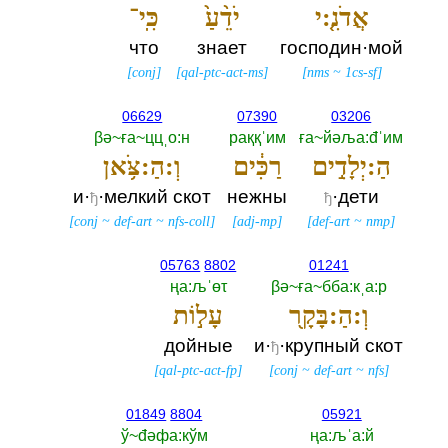
אֲדֹנִ֤:י
יֹדֵ֨עַ֙
כִּֽי־
что
знает
господин·мой
[
conj
]
[
qal-ptc-act-ms
]
[
nms
~
1cs-sf
]
06629
07390
03206
βә~ға~ццˌо:н
раққˈим
ға~йәља:đˈим
הַ:יְלָדִ֣ים
רַכִּ֔ים
וְ:הַ:צֹּ֥אן
и·
·мелкий скот
нежны
·дети
ђ
ђ
[
conj
~
def-art
~
nfs-coll
]
[
adj-mp
]
[
def-art
~
nmp
]
05763
8802
01241
ңа:љˈөτ
βә~ға~бба:кˌа:р
וְ:הַ:בָּקָ֖ר
עָל֣וֹת
дойные
и·
·крупный скот
ђ
[
qal-ptc-act-fp
]
[
conj
~
def-art
~
nfs
]
01849
8804
05921
ў~đәфа:кўм
ңа:љˈа:й