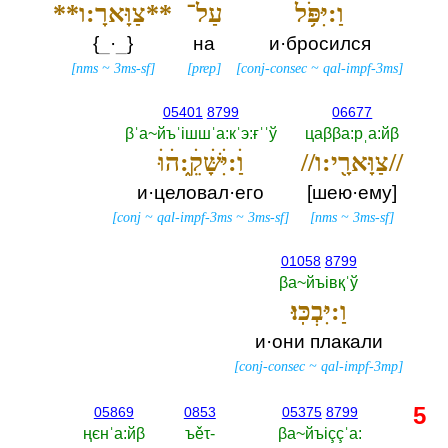
וַ:יִּפֹּ֥ל
עַל־
**צַוָּארָ:ו**
{‎
_
·
_
‎}
на
и·бросился
[
nms
~
3ms-sf
]
[
prep
]
[
conj-consec
~
qal-impf-3ms
]
05401
8799
06677
βˈа~йъˈiшшˈа:кˈэ:ғˈˈў
цаββа:рˌа:йβ
//צַוָּארָ֖י:ו//
וַׄ:יִּׄשָּׁׄקֵ֑ׄ:הׄוּׄ
и·целовал·его
[шею·ему]
[
conj
~
qal-impf-3ms
~
3ms-sf
]
[
nms
~
3ms-sf
]
01058
8799
βа~йъiвқˈў
וַ:יִּבְכּֽוּ׃
и·они плакали
[
conj-consec
~
qal-impf-3mp
]
5
05869
0853
05375
8799
ңєнˈа:йβ
ъěτ-‎
βа~йъiççˈа:‎