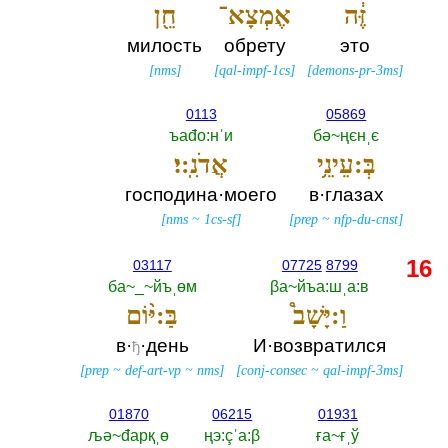
זֶּ֔ה
אֶמְצָא־
חֵ֖ן
милость
обрету
это
[
nms
]
[
qal-impf-1cs
]
[
demons-pr-3ms
]
0113
05869
ъаđо:нˈи
бә~ңєнˌє
בְּ:עֵינֵ֥י
אֲדֹנִֽ:י׃
господина·моего
в·глазах
[
nms
~
1cs-sf
]
[
prep
~
nfp-du-cnst
]
16
03117
07725
8799
ба~_~йъˌөм
βа~йъа:шˌа:в
וַ:יָּשָׁב֩
בַּ:יּ֨וֹם
в·
·день
И·возвратился
ђ
[
prep
~
def-art-vp
~
nms
]
[
conj-consec
~
qal-impf-3ms
]
01870
06215
01931
љә~đарқˌө
ңэ:çˈа:β
ға~ғˌў