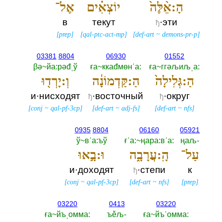
הָ:אֵ֨לֶּה֙
יוֹצְאִ֗ים
אֶל־
в
текут
·эти
ђ
[
prep
]
[
qal-ptc-act-mp
]
[
def-art
~
demons-pr-p
]
03381
8804
06930
01552
βә~йа:рәđˌў
ға~ккаđмөнˈа:‎
ға~ггәљиљˌа:‎
הַ:גְּלִילָה֙
הַ:קַּדְמוֹנָ֔ה
וְ:יָרְד֖וּ
и·нисходят
·восточный
·округ
ђ
ђ
[
conj
~
qal-pf-3cp
]
[
def-art
~
adj-fs
]
[
def-art
~
nfs
]
0935
8804
06160
05921
ў~вˈа:ъў
ғˈа:~ңара:вˈа:‎
ңаљ-‎
עַל־
הָֽ:עֲרָבָ֑ה
וּ:בָ֣אוּ
и·доходят
·степи
к
ђ
[
conj
~
qal-pf-3cp
]
[
def-art
~
nfs
]
[
prep
]
03220
0413
03220
ға~йъˌомма:‎
ъěљ-‎
ға~йъˈомма:‎