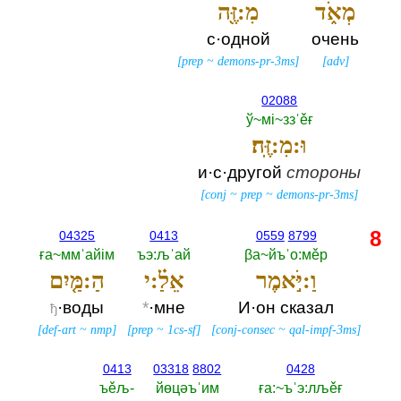
מְאֹ֑ד
מִ:זֶּ֖ה
с·одной
очень
[
prep
~
demons-pr-3ms
]
[
adv
]
02088
ў~мi~ззˈěғ
וּ:מִ:זֶּֽה׃
и·с·другой
стороны
[
conj
~
prep
~
demons-pr-3ms
]
8
04325
0413
0559
8799
ға~ммˈайiм
ъэ:љˈай
βа~йъˈо:мěр
וַ:יֹּ֣אמֶר
אֵלַ֗:י
הַ:מַּ֤יִם
·воды
*
·мне
И·он сказал
ђ
[
def-art
~
nmp
]
[
prep
~
1cs-sf
]
[
conj-consec
~
qal-impf-3ms
]
0413
03318
8802
0428
ъěљ-‎
йөцәъˈим
ға:~ъˈэ:лљěғ