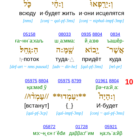
וְ:יֵרָֽפְאוּ֙
וָ:חָ֔י
כֹּ֛ל
всюду
и·будет жить
и·они исцелятся
[
nms
]
[
conj
~
qal-pf-3ms
]
[
conj
~
niphal-impf-3mp
]
05158
08033
0935
8804
0834
ға~ннˈа:хаљ
шˌа:мма:‎
йˌа:вө
ъашěр-‎
אֲשֶׁר־
יָ֥בוֹא
שָׁ֖מָּ:ה
הַ:נָּֽחַל׃
·поток
туда·
△
придёт
куда
ђ
[
def-art
~
nms pausal
]
[
adv
~
dir-he
]
[
qal-pf-3ms
]
[
rel-pr
]
10
05975
8804
05975
8799
01961
8804
ңа:мәđˌў
_
βә~ға:йˌа:‎
וְ:הָיָה֩
**יַעַמְדוּ**
//עָמְד֨וּ//
[встанут]
{
_
}
И·будет
[
qal-pf-3cp
]
[
qal-impf-3mp
]
[
conj
~
qal-pf-3ms
]
05872
01728
05921
мэ:~ңˌєн гˈěđи
даββа:ґˈим
ңа:љˈа:йβ