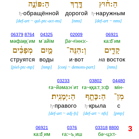
הַ:ח֔וּץ
דֶּ֖רֶךְ
הַ:פּוֹנֶ֣ה
·обращённой
дорогой
·наружным
ђ
ђ
[
def-art
~
qal-ptc-act-ms
]
[
nms
]
[
def-art
~
nms
]
06379
8764
04325
02009
06921
мәфаққˈим
мˈайiм
βә~ғiннэ:-‎
ка:đˈим
קָדִ֑ים
וְ:הִנֵּה־
מַ֣יִם
מְפַכִּ֔ים
струятся
воды
и·вот
на
восток
[
piel-ptc-mp
]
[
nmp
]
[
conj
~
demons-part
]
[
nms
]
03233
03802
04480
ға~йәма:нˈиτ
ға~ққа:τˌэ:ф
мiн-‎
מִן־
הַ:כָּתֵ֖ף
הַ:יְמָנִֽית׃
·правого
·крыла
с
ђ
ђ
[
def-art
~
adj-fs
]
[
def-art
~
nfs
]
[
prep
]
3
06921
0376
03318
8800
ка:đˌим
ға:~ъˌиш
бә~цэ:τ-‎