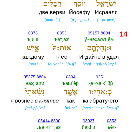
יִשְׂרָאֵ֑ל
יוֹסֵ֖ף
חֲבָלִֽים׃
две верви
Йосефу
Исраэля
[
nmp-du
]
[
n-pr-gent
]
[
n-pr-gent
]
14
0376
0853
05157
8804
ъˈиш
ъөτˌа:ғ
ў~нәхаљтˈěм
וּ:נְחַלְתֶּ֤ם
אוֹתָ:הּ֙
אִ֣ישׁ
каждому
»
·её
И·дайте в удел
[
nms
]
[
dir-obj
~
3fs-sf
]
[
conj
~
qal-pf-2mp
]
05375
8804
0834
0251
на:çˈа:τи
ъашˈěр
қә~ъа:хˈiйβ
כְּ:אָחִ֔י:ו
אֲשֶׁ֤ר
נָשָׂ֨אתִי֙
я вознёс
в
клятве
как
как·брату·его
[
qal-pf-1cs
]
[
rel-pr
]
[
prep
~
nms
~
3ms-sf
]
05414
8800
03027
0853
љә~τiттˌа:ғ
йа:đˈи
ъěτ-‎