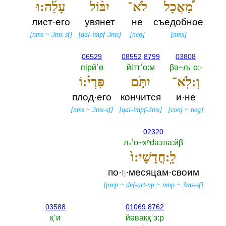
מַ֠אֲכָל
לֹא־
יִבּ֨וֹל
עָלֵ֜ה:וּ
лист·его
увянет
не
съедобное
[
nms
~
3ms-sf
]
[
qal-impf-3ms
]
[
neg
]
[
nms
]
06529
08552
8799
03808
пiрйˈө
йiттˈо:м
βә~љˈо:-‎
וְ:לֹֽא־
יִתֹּ֣ם
פִּרְי֗:וֹ
плод·его
кончится
и·не
[
nms
~
3ms-sf
]
[
qal-impf-3ms
]
[
conj
~
neg
]
02320
љˈо~хᵒđа:ша:йβ
לָֽ:חֳדָשָׁי:ו֙
по·
·месяцам·своим
ђ
[
prep
~
def-art-vp
~
nmp
~
3ms-sf
]
03588
01069
8762
қˈи
йәваққˈэ:р