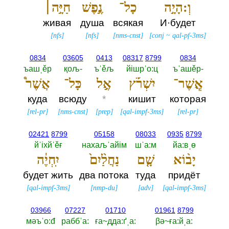
וְ:הָיָ֣ה
כָל־
נֶ֣פֶשׁ
חַיָּ֣ה׀
живая
душа
всякая
И·будет
[
nfs
]
[
nfs
]
[
nms-cnst
]
[
conj
~
qal-pf-3ms
]
0834
03605
0413
08317
8799
0834
ъашˌěр
қољ-‎
ъˈěљ
йiшрˈо:ц
ъˈашěр-‎
אֲֽשֶׁר־
יִשְׁרֹ֡ץ
אֶ֣ל
כָּל־
אֲשֶׁר֩
куда
всюду
*
кишит
которая
[
rel-pr
]
[
nms-cnst
]
[
prep
]
[
qal-impf-3ms
]
[
rel-pr
]
02421
8799
05158
08033
0935
8799
йˈiхйˈěғ
нахаљˈайiм
шˈа:м
йа:вˌө
יָב֨וֹא
שָׁ֤ם
נַחֲלַ֨יִם֙
יִֽחְיֶ֔ה
будет жить
два потока
туда
придёт
[
qal-impf-3ms
]
[
nmp-du
]
[
adv
]
[
qal-impf-3ms
]
03966
07227
01710
01961
8799
мәъˈо:đ
раббˈа:‎
ға~дда:ґˌа:‎
βә~ға:йˌа:‎