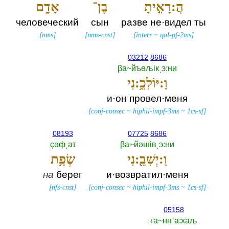
הֲ:רָאִ֣יתָ
בֶן־
אָדָ֑ם
человеческий
сын
разве не·видел ты
[
nms
]
[
nms-cnst
]
[
interr
~
qal-pf-2ms
]
03212
8686
βа~йъөљiкˌэ:ни
וַ:יּוֹלִכֵ֥:נִי
и·он провел·меня
[
conj-consec
~
hiphil-impf-3ms
~
1cs-sf
]
08193
07725
8686
çәфˌаτ
βа~йәшiвˌэ:ни
וַ:יְשִׁבֵ֖:נִי
שְׂפַ֥ת
на
берег
и·возвратил·меня
[
nfs-cnst
]
[
conj-consec
~
hiphil-impf-3ms
~
1cs-sf
]
05158
ға~ннˈа:хаљ