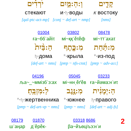
קָדִ֑ים
וְ:הַ:מַּ֣יִם
יֹרְדִ֗ים
стекают
и·
·воды
к
востоку
ђ
[
qal-ptc-act-mp
]
[
conj
~
def-art
~
nmp
]
[
nms
]
01004
03802
08478
ға~ббˈайiτ
мi~ққˈěτěф
мi~ттˈахаτ
מִ:תַּ֜חַת
מִ:כֶּ֤תֶף
הַ:בַּ֨יִת֙
·дома
*
·крыла
*
·из-под
ђ
[
def-art
~
nms
]
[
prep
~
nfs-cnst
]
[
prep
~
adv-acc
]
04196
05045
03233
ља~_~ммiзбˈэ:ах
мi~ннˌěґěв
ға~йәма:нˈиτ
הַ:יְמָנִ֔ית
מִ:נֶּ֖גֶב
לַ:מִּזְבֵּֽחַ׃
*
·
·жертвенника
*
·южнее
·правого
ђ
ђ
[
prep
~
def-art-vp
~
nms
]
[
prep
~
nms
]
[
def-art
~
adj-fs
]
2
08179
01870
03318
8686
шˈаңар
дˈěрěк-‎
βа~йъөцiъэ:нˈи