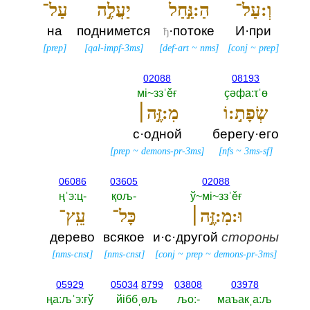
וְ:עַל־
הַ:נַּ֣חַל
יַעֲלֶ֣ה
עַל־
на
поднимется
·потоке
И·при
ђ
[
prep
]
[
qal-impf-3ms
]
[
def-art
~
nms
]
[
conj
~
prep
]
02088
08193
мi~ззˈěғ
çәфа:τˈө
שְׂפָת֣:וֹ
מִ:זֶּ֣ה׀
с·одной
берегу·его
[
prep
~
demons-pr-3ms
]
[
nfs
~
3ms-sf
]
06086
03605
02088
ңˈэ:ц-‎
қољ-‎
ў~мi~ззˈěғ
וּ:מִ:זֶּ֣ה׀
כָּל־
עֵֽץ־
дерево
всякое
и·с·другой
стороны
[
nms-cnst
]
[
nms-cnst
]
[
conj
~
prep
~
demons-pr-3ms
]
05929
05034
8799
03808
03978
ңа:љˈэ:ғў
йiббˌөљ
љо:-‎
маъакˌа:љ