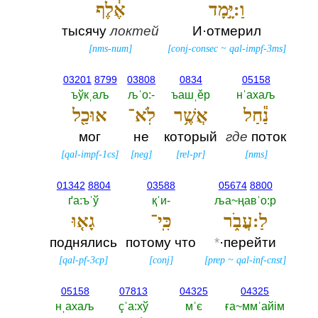
וַ:יָּ֣מָד
אֶ֔לֶף
тысячу
локтей
И·отмерил
[
nms-num
]
[
conj-consec
~
qal-impf-3ms
]
03201
8799
03808
0834
05158
ъўкˌаљ
љˈо:-‎
ъашˌěр
нˈахаљ
נַ֕חַל
אֲשֶׁ֥ר
לֹֽא־
אוּכַ֖ל
мог
не
который
где
поток
[
qal-impf-1cs
]
[
neg
]
[
rel-pr
]
[
nms
]
01342
8804
03588
05674
8800
ґа:ъˈў
қˈи-‎
ља~ңавˈо:р
לַ:עֲבֹ֑ר
כִּֽי־
גָא֤וּ
поднялись
потому что
*
·перейти
[
qal-pf-3cp
]
[
conj
]
[
prep
~
qal-inf-cnst
]
05158
07813
04325
04325
нˌахаљ
çˈа:хў
мˈє
ға~ммˈайiм