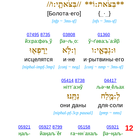
**בִּצֹּאת:וֹ**
//בִּצֹּאתָ֧י:ו//
[Болота·его]
{‎
_
·
_
‎}
[
nfp
~
3ms-sf
]
[
nfs
~
3ms-sf
]
07495
8735
03808
01360
йэ:ра:фәъˌў
βә~љˌо:‎
ў~ґәва:ъˈа:йβ
וּ:גְבָאָ֛י:ו
וְ:לֹ֥א
יֵרָפְא֖וּ
исцелятся
и·не
и·рытвины·его
[
niphal-impf-3mp
]
[
conj
~
neg
]
[
conj
~
nmp
~
3ms-sf
]
05414
8738
04417
нiттˈа:нў
љә~мˌěљах
לְ:מֶ֥לַח
נִתָּֽנוּ׃
они даны
для·соли
[
niphal-pf-3cp pausal
]
[
prep
~
nms
]
12
05921
05927
8799
05158
05921
ңаљ-‎
йаңаљˈěғ
ға~ннˈахаљ
βә~ңаљ-‎