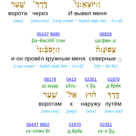
וַ:יּוֹצִאֵ:נִי֮
דֶּֽרֶךְ־
שַׁ֣עַר
ворота
через
И·вывел·меня
[
nms
]
[
nms-cnst
]
[
conj-consec
~
hiphil-impf-3ms
~
1cs-sf
]
05437
8686
06828
βа~йәсiббˈэ:ни
ца:фөнˌа:‎
צָפוֹנָ:ה֒
וַ:יְסִבֵּ֨:נִי֙
и·он провёл кружным·меня
северные·
△
[
conj-consec
~
hiphil-impf-3ms
~
1cs-sf
]
[
nfs
~
dir-he
]
08179
0413
02351
01870
шˈаңар
ъěљ-‎
хˈўц
дˈěрěк
דֶּ֣רֶךְ
ח֔וּץ
אֶל־
שַׁ֣עַר
воротам
к
наружу
путём
[
nms-cnst
]
[
prep
]
[
nms
]
[
nms-cnst
]
06437
8802
01870
02351
ға~ппөнˈěғ
дˌěрěк
ға~хˈўц