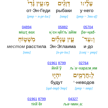
עָלָ֜י:ו
דַּוָּגִ֗ים
מֵ:עֵ֥ין גֶּ֨דִי֙
от·Эн-Геди
рыбаки
у·него
[
prep
~
n-pr-loc
]
[
nmp
]
[
prep
~
3ms-sf
]
04894
05882
05704
мiшҭˌөах
ңˈєн ңěґљˈайiм
βә~ңаđ-‎
וְ:עַד־
עֵ֣ין עֶגְלַ֔יִם
מִשְׁט֥וֹחַ
местом
расстила
Эн-Эглаима
и·до
[
nms
]
[
n-pr-loc
]
[
conj
~
prep
]
01961
8799
02764
йiғйˈў
љˈа~хара:мˌим
לַֽ:חֲרָמִ֖ים
יִהְי֑וּ
будут
*
·неводов
[
qal-impf-3mp
]
[
prep
~
nmp
]
01961
8799
04327
тiғйˈěғ
љә~минˌа:‎