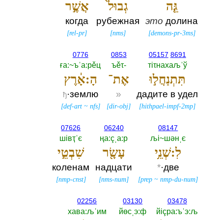
גֵּ֤ה
גְבוּל֙
אֲשֶׁ֣ר
когда
рубежная
это
долина
[
rel-pr
]
[
nms
]
[
demons-pr-3ms
]
0776
0853
05157
8691
ға:~ъˈа:рěц
ъěτ-‎
тiτнахаљˈў
תִּתְנַחֲל֣וּ
אֶת־
הָ:אָ֔רֶץ
·землю
»
дадите в удел
ђ
[
def-art
~
nfs
]
[
dir-obj
]
[
hithpael-impf-2mp
]
07626
06240
08147
шiвҭˈє
ңа:çˌа:р
љi~шәнˌє
לִ:שְׁנֵ֥י
עָשָׂ֖ר
שִׁבְטֵ֣י
коленам
надцати
*
·две
[
nmp-cnst
]
[
nms-num
]
[
prep
~
nmp-du-num
]
02256
03130
03478
хава:љˈим
йөсˌэ:ф
йiçра:ъˈэ:љ