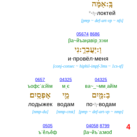
בָּֽ:אַמָּ֔ה
*
·
·локтей
ђ
[
prep
~
def-art-vp
~
nfs
]
05674
8686
βа~йъаңавiрˌэ:ни
וַ:יַּעֲבִרֵ֥:נִי
и·провёл·меня
[
conj-consec
~
hiphil-impf-3ms
~
1cs-sf
]
0657
04325
04325
ъофсˈа:йiм
мˌє
ва~_~ммˌайiм
בַ:מַּ֖יִם
מֵ֥י
אָפְסָֽיִם׃
лодыжек
водам
по·
·водам
ђ
[
nmp-du
]
[
nmp-cnst
]
[
prep
~
def-art-vp
~
nmp
]
4
0505
04058
8799
ъˈěљěф
βа~йъˈа:моđ