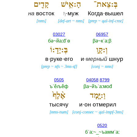
בְּ:צֵאת־
הָ:אִ֥ישׁ
קָדִ֖ים
на
восток
·муж
Когда·вышел
ђ
[
nms
]
[
def-art
~
nms
]
[
prep
~
qal-inf-cnst
]
03027
06957
бә~йа:đˈө
βә~кˈа:β
וְ:קָ֣ו
בְּ:יָד֑:וֹ
в·руке·его
и·
мерный
шнур
[
prep
~
nfs
~
3ms-sf
]
[
conj
~
nms
]
0505
04058
8799
ъˈěљěф
βа~йъˈа:моđ
וַ:יָּ֤מָד
אֶ֨לֶף֙
тысячу
и·он отмерил
[
nms-num
]
[
conj-consec
~
qal-impf-3ms
]
0520
бˈа:~_~ъаммˈа:‎