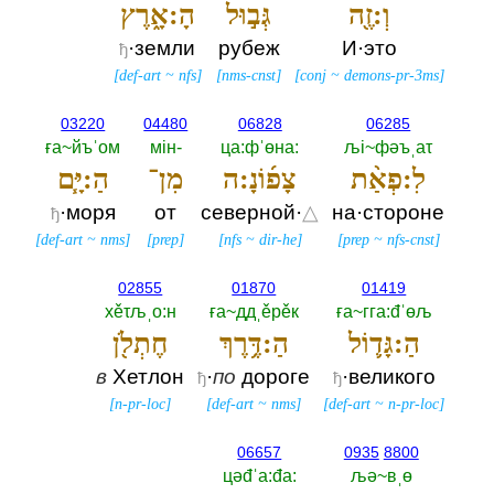
וְ:זֶ֖ה
גְּב֣וּל
הָ:אָ֑רֶץ
·земли
рубеж
И·это
ђ
[
def-art
~
nfs
]
[
nms-cnst
]
[
conj
~
demons-pr-3ms
]
03220
04480
06828
06285
ға~йъˈом
мiн-‎
ца:фˈөна:‎
љi~фәъˌаτ
לִ:פְאַ֨ת
צָפ֜וֹנָ:ה
מִן־
הַ:יָּ֧ם
·моря
от
северной·
△
на·стороне
ђ
[
def-art
~
nms
]
[
prep
]
[
nfs
~
dir-he
]
[
prep
~
nfs-cnst
]
02855
01870
01419
хěτљˌо:н
ға~ддˌěрěк
ға~гга:đˈөљ
הַ:גָּד֛וֹל
הַ:דֶּ֥רֶךְ
חֶתְלֹ֖ן
в
Хетлон
·
по
дороге
·великого
ђ
ђ
[
n-pr-loc
]
[
def-art
~
nms
]
[
def-art
~
n-pr-loc
]
06657
0935
8800
цәđˈа:đа:‎
љә~вˌө