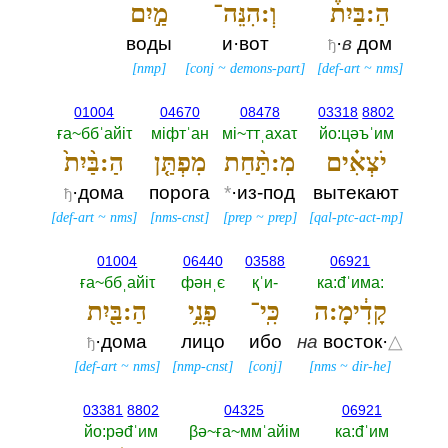
הַ:בַּיִת֒
וְ:הִנֵּה־
מַ֣יִם
воды
и·вот
·
в
дом
ђ
[
nmp
]
[
conj
~
demons-part
]
[
def-art
~
nms
]
01004
04670
08478
03318
8802
ға~ббˈайiτ
мiфтˈан
мi~ттˌахаτ
йо:цәъˈим
יֹצְאִ֗ים
מִ:תַּ֨חַת
מִפְתַּ֤ן
הַ:בַּ֨יִת֙
·дома
порога
*
·из-под
вытекают
ђ
[
def-art
~
nms
]
[
nms-cnst
]
[
prep
~
prep
]
[
qal-ptc-act-mp
]
01004
06440
03588
06921
ға~ббˌайiτ
фәнˌє
қˈи-‎
ка:đˈима:‎
קָדִ֔ימָ:ה
כִּֽי־
פְנֵ֥י
הַ:בַּ֖יִת
·дома
лицо
ибо
на
восток·
△
ђ
[
def-art
~
nms
]
[
nmp-cnst
]
[
conj
]
[
nms
~
dir-he
]
03381
8802
04325
06921
йо:рәđˈим
βә~ға~ммˈайiм
ка:đˈим