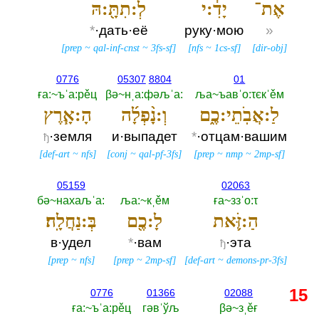
אֶת־
יָדִ֔:י
לְ:תִתָּ֖:הּ
*
·дать·её
руку·мою
»
[
prep
~
qal-inf-cnst
~
3fs-sf
]
[
nfs
~
1cs-sf
]
[
dir-obj
]
0776
05307
8804
01
ға:~ъˈа:рěц
βә~нˌа:фәљˈа:‎
ља~ъавˈо:τєкˈěм
לַ:אֲבֹֽתֵי:כֶ֑ם
וְ:נָ֨פְלָ֜ה
הָ:אָ֧רֶץ
·земля
и·выпадет
*
·отцам·вашим
ђ
[
def-art
~
nfs
]
[
conj
~
qal-pf-3fs
]
[
prep
~
nmp
~
2mp-sf
]
05159
02063
бә~нахаљˈа:‎
ља:~кˌěм
ға~ззˈо:τ
הַ:זֹּ֛את
לָ:כֶ֖ם
בְּ:נַחֲלָֽה׃
в·удел
*
·вам
·эта
ђ
[
prep
~
nfs
]
[
prep
~
2mp-sf
]
[
def-art
~
demons-pr-3fs
]
15
0776
01366
02088
ға:~ъˈа:рěц
гәвˈўљ
βә~зˌěғ