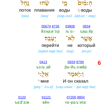
הַ:מַּ֨יִם֙
מֵ֣י
שָׂ֔חוּ
נַ֖חַל
поток
плавания
воды
·воды
ђ
[
nms
]
[
nms
]
[
nmp-cnst
]
[
def-art
~
nmp
]
05674
8735
03808
0834
йэ:ңа:вˈэ:р
љˈо:-‎
ъашˌěр
אֲשֶׁ֥ר
לֹֽא־
יֵעָבֵֽר׃
перейти
не
который
[
niphal-impf-3ms
]
[
neg
]
[
rel-pr
]
6
0413
0559
8799
ъэ:љˌай
βа~йъˌо:мěр
וַ:יֹּ֥אמֶר
אֵלַ֖:י
*
·мне
И·он сказал
[
prep
~
1cs-sf
]
[
conj-consec
~
qal-impf-3ms
]
0120
01121
07200
8804
ъа:đˈа:м
вěн-‎
ға~ра:ъˈиτа:‎