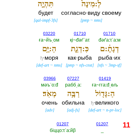
לְ:מִינָה֙
תִּהְיֶ֣ה
будет
согласно·виду своему
[
qal-impf-3fs
]
[
prep
~
nms
]
03220
01710
01710
ға~йъˌом
қi~đәґˈаτ
đәґа:τˈа:м
דְגָתָ֔:ם
כִּ:דְגַ֛ת
הַ:יָּ֥ם
·моря
как·рыба
рыба·их
ђ
[
def-art
~
nms
]
[
prep
~
nfs-cnst
]
[
nfs
~
3mp-sf
]
03966
07227
01419
мәъˈо:đ
раббˌа:‎
ға~гга:đˌөљ
הַ:גָּד֖וֹל
רַבָּ֥ה
מְאֹֽד׃
очень
обильна
·великого
ђ
[
adv
]
[
adj-fs
]
[
def-art
~
n-pr-loc
]
11
01207
01207
бiццо:τˈа:йβ
_