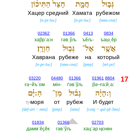
גְּב֣וּל
חֲמָ֑ת
חָצֵר֙ הַתִּיכ֔וֹן
Хацер средний
Хамата
рубежом
[
n-pr-loc
]
[
n-pr-loc
]
[
nms-cnst
]
02362
01366
0413
0834
хаβрˈа:н
гәвˌўљ
ъěљ-‎
ъашˌěр
אֲשֶׁ֖ר
אֶל־
גְּב֥וּל
חַוְרָֽן׃
Хаврана
рубеже
на
который
[
n-pr-loc
]
[
nms-cnst
]
[
prep
]
[
rel-pr
]
17
03220
04480
01366
01961
8804
ға~йъˈом
мiн-‎
ґәвˈўљ
βә~ға:йˌа:‎
וְ:הָיָ֨ה
גְב֜וּל
מִן־
הַ:יָּ֗ם
·моря
от
рубеж
И·будет
ђ
[
def-art
~
nms
]
[
prep
]
[
nms
]
[
conj
~
qal-pf-3ms
]
01834
01366
02703
даммˈěçěк
гәвˈўљ
хацˈар ңєнөн