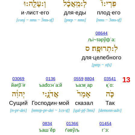
פִרְי:וֹ֙
לְ:מַֽאֲכָ֔ל
וְ:עָלֵ֖ה:וּ
и·лист·его
для·еды
плод·его
[
conj
~
nms
~
3ms-sf
]
[
prep
~
nms
]
[
nms
~
3ms-sf
]
08644
љi~τәрўфˈа:‎
לִ:תְרוּפָֽה׃ ס
для·целебного
[
prep
~
nfs
]
13
03069
0136
0559
8804
03541
йәғβˈiғ
ъаđо:нˈа:й
ъа:мˌар
қˈо:‎
כֹּ֤ה
אָמַר֙
אֲדֹנָ֣:י
יְהוִ֔ה
Сущий
Господин·мой
сказал
Так
[
n-pr-dei
]
[
nmvp-pr-dei
~
1cs-sf
]
[
qal-pf-3ms
]
[
demons-adv
]
0834
01366
01454
ъашˈěр
ґәвўљ
гˈэ:‎