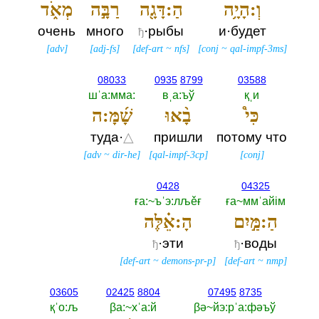
וְ:הָיָ֥ה
הַ:דָּגָ֖ה
רַבָּ֣ה
מְאֹ֑ד
очень
много
·рыбы
и·будет
ђ
[
adv
]
[
adj-fs
]
[
def-art
~
nfs
]
[
conj
~
qal-impf-3ms
]
08033
0935
8799
03588
шˈа:мма:‎
вˌа:ъў
қˌи
כִּי֩
בָ֨אוּ
שָׁ֜מָּ:ה
туда·
△
пришли
потому что
[
adv
~
dir-he
]
[
qal-impf-3cp
]
[
conj
]
0428
04325
ға:~ъˈэ:лљěғ
ға~ммˈайiм
הַ:מַּ֣יִם
הָ:אֵ֗לֶּה
·эти
·воды
ђ
ђ
[
def-art
~
demons-pr-p
]
[
def-art
~
nmp
]
03605
02425
8804
07495
8735
қˈо:љ
βа:~хˈа:й
βә~йэ:рˈа:фәъў