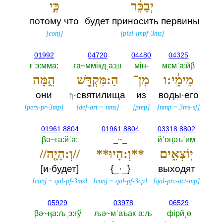
יְבַכֵּ֔ר
כִּ֣י
потому что
будет приносить первины
[
conj
]
[
piel-impf-3ms
]
01992
04720
04480
04325
ғˈэ:мма:‎
ға~ммiкдˌа:ш
мiн-‎
мємˈа:йβ
מֵימָ֔י:ו
מִן־
הַ:מִּקְדָּ֖שׁ
הֵ֣מָּה
они
·святилища
из
воды·его
ђ
[
pers-pr-3mp
]
[
def-art
~
nms
]
[
prep
]
[
nmp
~
3ms-sf
]
01961
8804
01961
8804
03318
8802
βә~ға:йˈа:‎
_~_
йˈөцәъˈим
יֽוֹצְאִ֑ים
**וְ:הָיוּ**
//וְ:הָיָ֤ה//
[и·будет]
{‎
_
·
_
‎}
выходят
[
conj
~
qal-pf-3ms
]
[
conj
~
qal-pf-3cp
]
[
qal-ptc-act-mp
]
05929
03978
06529
βә~ңа:љˌэ:ғў
љә~мˈаъакˈа:љ
фiрйˌө