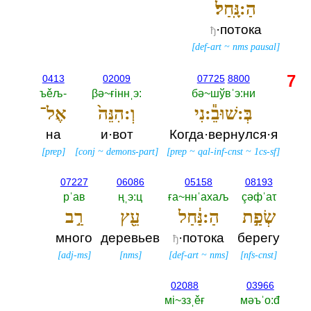
הַ:נָּֽחַל׃
·потока
ђ
[
def-art
~
nms pausal
]
7
0413
02009
07725
8800
ъěљ-‎
βә~ғiннˌэ:‎
бә~шўвˈэ:ни
בְּ:שׁוּבֵ֕:נִי
וְ:הִנֵּה֙
אֶל־
на
и·вот
Когда·вернулся·я
[
prep
]
[
conj
~
demons-part
]
[
prep
~
qal-inf-cnst
~
1cs-sf
]
07227
06086
05158
08193
рˈав
ңˌэ:ц
ға~ннˈахаљ
çәфˈаτ
שְׂפַ֣ת
הַ:נַּ֔חַל
עֵ֖ץ
רַ֣ב
много
деревьев
·потока
берегу
ђ
[
adj-ms
]
[
nms
]
[
def-art
~
nms
]
[
nfs-cnst
]
02088
03966
мi~ззˌěғ
мәъˈо:đ