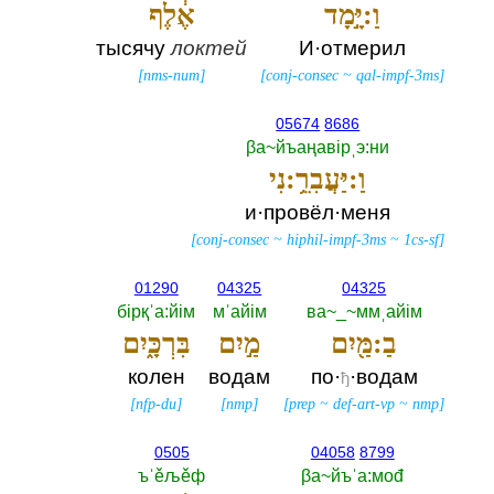
וַ:יָּ֣מָד
אֶ֔לֶף
тысячу
локтей
И·отмерил
[
nms-num
]
[
conj-consec
~
qal-impf-3ms
]
05674
8686
βа~йъаңавiрˌэ:ни
וַ:יַּעֲבִרֵ֥:נִי
и·провёл·меня
[
conj-consec
~
hiphil-impf-3ms
~
1cs-sf
]
01290
04325
04325
бiрқˈа:йiм
мˈайiм
ва~_~ммˌайiм
בַ:מַּ֖יִם
מַ֣יִם
בִּרְכָּ֑יִם
колен
водам
по·
·водам
ђ
[
nfp-du
]
[
nmp
]
[
prep
~
def-art-vp
~
nmp
]
0505
04058
8799
ъˈěљěф
βа~йъˈа:моđ