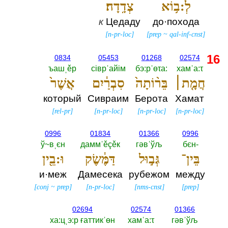
לְ:ב֥וֹא
צְדָֽדָה׃
к
Цедаду
до·похода
[
n-pr-loc
]
[
prep
~
qal-inf-cnst
]
16
0834
05453
01268
02574
ъашˌěр
сiврˈайiм
бэ:рˈөτа:‎
хамˈа:τ
חֲמָ֤ת׀
בֵּר֨וֹתָה֙
סִבְרַ֔יִם
אֲשֶׁר֙
который
Сивраим
Берота
Хамат
[
rel-pr
]
[
n-pr-loc
]
[
n-pr-loc
]
[
n-pr-loc
]
0996
01834
01366
0996
ў~вˌєн
даммˈěçěк
гәвˈўљ
бєн-‎
בֵּין־
גְּב֣וּל
דַּמֶּ֔שֶׂק
וּ:בֵ֖ין
и·меж
Дамесека
рубежом
между
[
conj
~
prep
]
[
n-pr-loc
]
[
nms-cnst
]
[
prep
]
02694
02574
01366
ха:цˌэ:р ғаттикˈөн
хамˈа:τ
гәвˈўљ