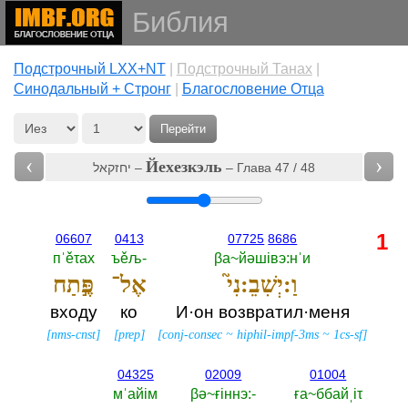
Библия
Подстрочный LXX+NT
|
Подстрочный Танах
|
Cинодальный + Стронг
|
Благословение Отца
Перейти
‹
›
Йехезкэль
יחזקאל –
– Глава 47 / 48
1
06607
0413
07725
8686
пˈěτах
ъěљ-‎
βа~йәшiвэ:нˈи
וַ:יְשִׁבֵ:נִי֮
אֶל־
פֶּ֣תַח
входу
ко
И·он возвратил·меня
[
nms-cnst
]
[
prep
]
[
conj-consec
~
hiphil-impf-3ms
~
1cs-sf
]
04325
02009
01004
мˈайiм
βә~ғiннэ:-‎
ға~ббайˌiτ