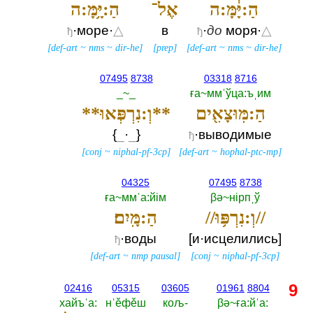
הַ:יָּ֔מָּ:ה
אֶל־
הַ:יָּ֥מָּ:ה
·море·
△
в
·
до
моря·
△
ђ
ђ
[
def-art
~
nms
~
dir-he
]
[
prep
]
[
def-art
~
nms
~
dir-he
]
07495
8738
03318
8716
_~_
ға~ммˈўца:ъˌим
הַ:מּֽוּצָאִ֖ים
**וְ:נִרְפְּאוּ**
{‎
_
·
_
‎}
·выводимые
ђ
[
conj
~
niphal-pf-3cp
]
[
def-art
~
hophal-ptc-mp
]
04325
07495
8738
ға~ммˈа:йiм
βә~нiрпˌў
//וְ:נִרְפּ֥וּ//
הַ:מָּֽיִם׃
·воды
[и·исцелились]
ђ
[
def-art
~
nmp pausal
]
[
conj
~
niphal-pf-3cp
]
9
02416
05315
03605
01961
8804
хайъˈа:‎
нˈěфěш
кољ-‎
βә~ға:йˈа:‎