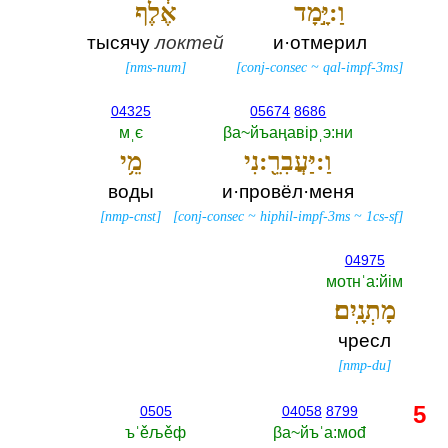
וַ:יָּ֣מָד
אֶ֔לֶף
тысячу
локтей
и·отмерил
[
nms-num
]
[
conj-consec
~
qal-impf-3ms
]
04325
05674
8686
мˌє
βа~йъаңавiрˌэ:ни
וַ:יַּעֲבִרֵ֖:נִי
מֵ֥י
воды
и·провёл·меня
[
nmp-cnst
]
[
conj-consec
~
hiphil-impf-3ms
~
1cs-sf
]
04975
моτнˈа:йiм
מָתְנָֽיִם׃
чресл
[
nmp-du
]
5
0505
04058
8799
ъˈěљěф
βа~йъˈа:моđ