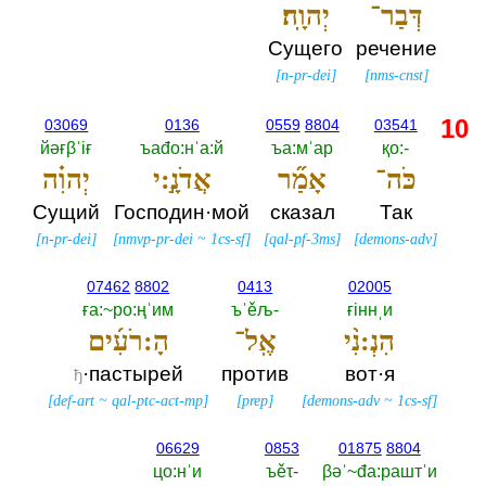
דְּבַר־
יְהוָֽה׃
Сущего
речение
[
n-pr-dei
]
[
nms-cnst
]
10
03069
0136
0559
8804
03541
йәғβˈiғ
ъаđо:нˈа:й
ъа:мˈар
қо:-‎
כֹּה־
אָמַ֞ר
אֲדֹנָ֣:י
יְהוִ֗ה
Сущий
Господин·мой
сказал
Так
[
n-pr-dei
]
[
nmvp-pr-dei
~
1cs-sf
]
[
qal-pf-3ms
]
[
demons-adv
]
07462
8802
0413
02005
ға:~ро:ңˈим
ъˈěљ-‎
ғiннˌи
הִנְ:נִ֨י
אֶֽל־
הָ:רֹעִ֜ים
·пастырей
против
вот·я
ђ
[
def-art
~
qal-ptc-act-mp
]
[
prep
]
[
demons-adv
~
1cs-sf
]
06629
0853
01875
8804
цо:нˈи
ъěτ-‎
βәˈ~đа:раштˈи