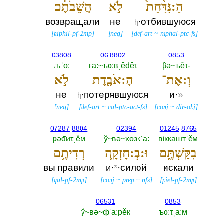
הַ:נִּדַּ֨חַת֙
לֹ֣א
הֲשֵׁבֹתֶ֔ם
возвращали
не
·отбившуюся
ђ
[
hiphil-pf-2mp
]
[
neg
]
[
def-art
~
niphal-ptc-fs
]
03808
06
8802
0853
љˈо:‎
ға:~ъо:вˌěđěτ
βә~ъěτ-‎
וְ:אֶת־
הָ:אֹבֶ֖דֶת
לֹ֣א
не
·потерявшуюся
и·
»
ђ
[
neg
]
[
def-art
~
qal-ptc-act-fs
]
[
conj
~
dir-obj
]
07287
8804
02394
01245
8765
рәđиτˌěм
ў~вә~хозкˈа:‎
вiккаштˈěм
בִקַּשְׁתֶּ֑ם
וּ:בְ:חָזְקָ֛ה
רְדִיתֶ֥ם
вы правили
и·
*
·силой
искали
[
qal-pf-2mp
]
[
conj
~
prep
~
nfs
]
[
piel-pf-2mp
]
06531
0853
ў~вә~фˈа:рěк
ъо:τˌа:м