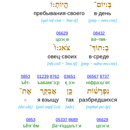
בְּ:יוֹם־
הֱיוֹת֤:וֹ
пребывания·своего
в·день
[
qal-inf-cnst
~
3ms-sf
]
[
prep
~
nms-cnst
]
06629
08432
цо:нˌө
вә~τөк-‎
בְ:תוֹךְ־
צֹאנ:וֹ֙
овец·своих
в·среде
[
nfs-coll
~
3ms-sf
]
[
prep
~
subst-ms-cnst
]
0853
01239
8762
03651
06567
8737
ъěτ-‎
ъаваккˈэ:р
қˌэ:н
нiфра:шˈөτ
נִפְרָשׁ֔וֹת
כֵּ֖ן
אֲבַקֵּ֣ר
אֶת־
»
я взыщу
так
разбредшихся
[
dir-obj
]
[
piel-impf-1cs
]
[
adv
]
[
niphal-ptc-fp
]
0853
05337
8689
06629
ъěτғˈěм
βә~ғiццаљтˈи
цо:нˈи