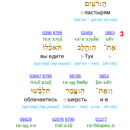
הָ:רֹעִֽים׃
·пастырям
ђ
[
def-art
~
qal-ptc-act-mp
]
3
0398
8799
02459
0853
то:кˈэ:љў
ға~хˈэ:љěв
ъěτ-‎
אֶת־
הַ:חֵ֤לֶב
תֹּאכֵ֨לוּ֙
вы едите
·Тук
»
ђ
[
qal-impf-2mp pausal
]
[
def-art
~
nms
]
[
dir-obj
]
03847
8799
06785
0853
тiљбˈа:шў
ға~ццˈěмěр
βә~ъěτ-‎
וְ:אֶת־
הַ:צֶּ֣מֶר
תִּלְבָּ֔שׁוּ
облачаетесь
·шерсть
и·в
ђ
[
qal-impf-2mp pausal
]
[
def-art
~
nms
]
[
conj
~
dir-obj
]
06629
02076
8799
01277
ға~ццˌо:н
тiзбˈа:хў
ға~ббәриъˌа:‎