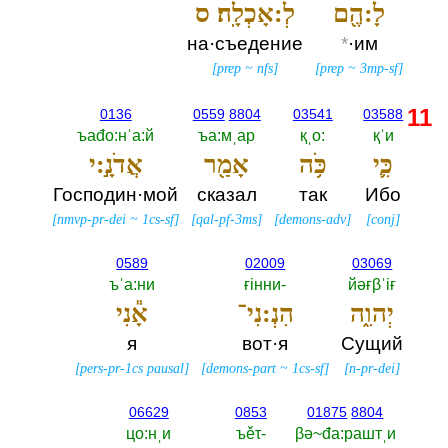
לָ:הֶ֖ם
לְ:אָכְלָֽה׃ ס
на·съедение
*
·им
[
prep
~
nfs
]
[
prep
~
3mp-sf
]
11
0136
0559
8804
03541
03588
ъаđо:нˈа:й
ъа:мˌар
қˌо:‎
қˈи
כִּ֛י
כֹּ֥ה
אָמַ֖ר
אֲדֹנָ֣:י
Господин·мой
сказал
так
Ибо
[
nmvp-pr-dei
~
1cs-sf
]
[
qal-pf-3ms
]
[
demons-adv
]
[
conj
]
0589
02009
03069
ъˈа:ни
ғiнни-‎
йәғβˈiғ
יְהוִ֑ה
הִנְ:נִי־
אָ֕נִי
я
вот·я
Сущий
[
pers-pr-1cs pausal
]
[
demons-part
~
1cs-sf
]
[
n-pr-dei
]
06629
0853
01875
8804
цо:нˌи
ъěτ-‎
βә~đа:раштˌи