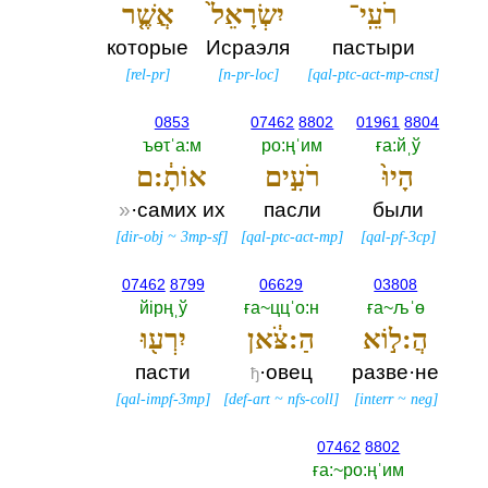
רֹעֵֽי־
יִשְׂרָאֵל֙
אֲשֶׁ֤ר
которые
Исраэля
пастыри
[
rel-pr
]
[
n-pr-loc
]
[
qal-ptc-act-mp-cnst
]
0853
07462
8802
01961
8804
ъөτˈа:м
ро:ңˈим
ға:йˌў
הָיוּ֙
רֹעִ֣ים
אוֹתָ֔:ם
»
·самих их
пасли
были
[
dir-obj
~
3mp-sf
]
[
qal-ptc-act-mp
]
[
qal-pf-3cp
]
07462
8799
06629
03808
йiрңˌў
ға~ццˈо:н
ға~љˈө
הֲ:ל֣וֹא
הַ:צֹּ֔אן
יִרְע֖וּ
пасти
·овец
разве·не
ђ
[
qal-impf-3mp
]
[
def-art
~
nfs-coll
]
[
interr
~
neg
]
07462
8802
ға:~ро:ңˈим