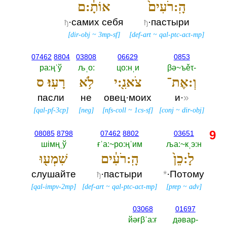
הָֽ:רֹעִים֙
אוֹתָ֔:ם
·самих себя
·пастыри
ђ
ђ
[
dir-obj
~
3mp-sf
]
[
def-art
~
qal-ptc-act-mp
]
07462
8804
03808
06629
0853
ра:ңˈў
љˌо:‎
цо:нˌи
βә~ъěτ-‎
וְ:אֶת־
צֹאנִ֖:י
לֹ֥א
רָעֽוּ׃ ס
пасли
не
овец·моих
и·
»
[
qal-pf-3cp
]
[
neg
]
[
nfs-coll
~
1cs-sf
]
[
conj
~
dir-obj
]
9
08085
8798
07462
8802
03651
шiмңˌў
ғˈа:~ро:ңˈим
ља:~кˌэ:н
לָ:כֵן֙
הָֽ:רֹעִ֔ים
שִׁמְע֖וּ
слушайте
·пастыри
*
·Потому
ђ
[
qal-impv-2mp
]
[
def-art
~
qal-ptc-act-mp
]
[
prep
~
adv
]
03068
01697
йәғβˈа:ғ
дәвар-‎