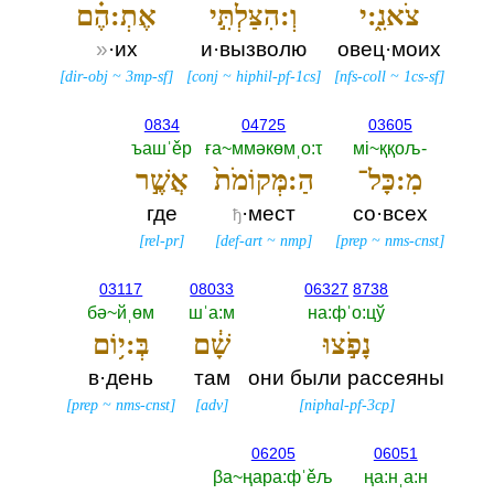
צֹאנִ֑:י
וְ:הִצַּלְתִּ֣י
אֶתְ:הֶ֗ם
»
·их
и·вызволю
овец·моих
[
dir-obj
~
3mp-sf
]
[
conj
~
hiphil-pf-1cs
]
[
nfs-coll
~
1cs-sf
]
0834
04725
03605
ъашˈěр
ға~ммәкөмˌо:τ
мi~ққољ-‎
מִ:כָּל־
הַ:מְּקוֹמֹת֙
אֲשֶׁ֣ר
где
·мест
со·всех
ђ
[
rel-pr
]
[
def-art
~
nmp
]
[
prep
~
nms-cnst
]
03117
08033
06327
8738
бә~йˌөм
шˈа:м
на:фˈо:цў
נָפֹ֣צוּ
שָׁ֔ם
בְּ:י֥וֹם
в·день
там
они были рассеяны
[
prep
~
nms-cnst
]
[
adv
]
[
niphal-pf-3cp
]
06205
06051
βа~ңара:фˈěљ
ңа:нˌа:н