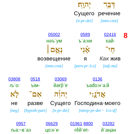
דְּבַ֥ר
יְהוָֽה׃
Сущего
речение
[
n-pr-dei
]
[
nms-cnst
]
8
05002
0589
02416
нәъˈум
ъˈа:ни
хай-‎
חַי־
אָ֜נִי
נְאֻ֣ם׀
возвещение
я
Как
жив
[
nms-cnst
]
[
pers-pr-1cs
]
[
adj-ms
]
03808
0518
03069
0136
љˈо:‎
ъiм-‎
йәғβˈiғ
ъаđо:нˈа:й
אֲדֹנָ֣:י
יְהוִ֗ה
אִם־
לֹ֣א
не
разве
Сущего
Господина·моего
[
neg
]
[
hypoth-part
]
[
n-pr-dei
]
[
nmvp-pr-dei
~
1cs-sf
]
0957
06629
01961
8800
03282
ља:~вˈаз
цо:нˈи
ғěйˈөτ-‎
йˈаңан