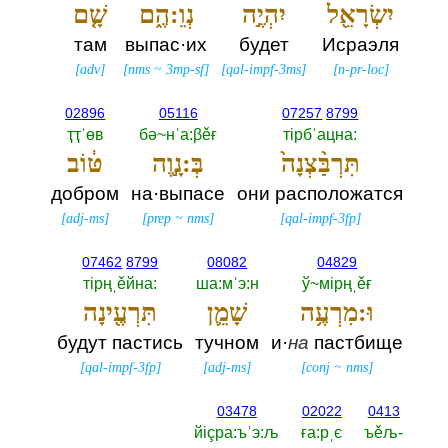
יִשְׂרָאֵ֖ל
יִהְיֶ֣ה
נְוֵ:הֶ֑ם
שָׁ֤ם
там
выпас·их
будет
Исраэля
[
adv
]
[
nms
~
3mp-sf
]
[
qal-impf-3ms
]
[
n-pr-loc
]
02896
05116
07257
8799
ҭҭˈөв
бә~нˈа:βěғ
тiрбˈацна:‎
תִּרְבַּ֨צְנָה֙
בְּ:נָ֣וֶה
טּ֔וֹב
добром
на·выпасе
они расположатся
[
adj-ms
]
[
prep
~
nms
]
[
qal-impf-3fp
]
07462
8799
08082
04829
тiрңˌěйна:‎
ша:мˈэ:н
ў~мiрңˌěғ
וּ:מִרְעֶ֥ה
שָׁמֵ֛ן
תִּרְעֶ֖ינָה
будут пастись
тучном
и·
на
пастбище
[
qal-impf-3fp
]
[
adj-ms
]
[
conj
~
nms
]
03478
02022
0413
йiçра:ъˈэ:љ
ға:рˌє
ъěљ-‎