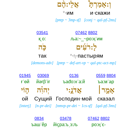
וְ:אָמַרְתָּ֩
אֲלֵי:הֶ֨ם
*
·им
и·скажи
[
prep
~
3mp-sf
]
[
conj
~
qal-pf-2ms
]
03541
07462
8802
қˌо:‎
ља:~_~ро:ңˈим
לָ:רֹעִ֜ים
כֹּ֥ה
так
*
·
·пастырям
ђ
[
demons-adv
]
[
prep
~
def-art-vp
~
qal-ptc-act-mp
]
01945
03069
0136
0559
8804
ғˈөй
йәғβˈiғ
ъаđо:нˈа:й
ъа:мˈар
אָמַ֣ר׀
אֲדֹנָ֣:י
יְהוִ֗ה
ה֤וֹי
ой
Сущий
Господин·мой
сказал
[
interj
]
[
n-pr-dei
]
[
nmvp-pr-dei
~
1cs-sf
]
[
qal-pf-3ms
]
0834
03478
07462
8802
ъашˈěр
йiçра:ъˌэ:љ
ро:ңˈє-‎