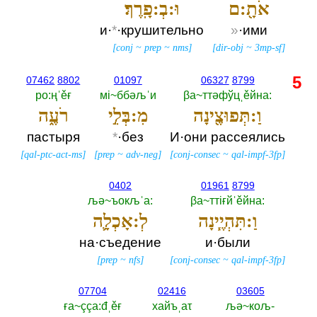
אֹתָ֖:ם
וּ:בְ:פָֽרֶךְ׃
и·
*
·крушительно
»
·ими
[
conj
~
prep
~
nms
]
[
dir-obj
~
3mp-sf
]
5
07462
8802
01097
06327
8799
ро:ңˈěғ
мi~ббәљˈи
βа~ттәфўцˌěйна:‎
וַ:תְּפוּצֶ֖ינָה
מִ:בְּלִ֣י
רֹעֶ֑ה
пастыря
*
·без
И·они рассеялись
[
qal-ptc-act-ms
]
[
prep
~
adv-neg
]
[
conj-consec
~
qal-impf-3fp
]
0402
01961
8799
љә~ъокљˈа:‎
βа~ттiғйˈěйна:‎
וַ:תִּהְיֶ֧ינָה
לְ:אָכְלָ֛ה
на·съедение
и·были
[
prep
~
nfs
]
[
conj-consec
~
qal-impf-3fp
]
07704
02416
03605
ға~ççа:đˌěғ
хайъˌаτ
љә~кољ-‎