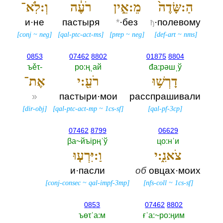
הַ:שָּׂדֶה֙
מֵ:אֵ֣ין
רֹעֶ֔ה
וְ:לֹֽא־
и·не
пастыря
*
·без
·полевому
ђ
[
conj
~
neg
]
[
qal-ptc-act-ms
]
[
prep
~
neg
]
[
def-art
~
nms
]
0853
07462
8802
01875
8804
ъěτ-‎
ро:ңˌай
đа:рәшˌў
דָרְשׁ֥וּ
רֹעַ֖:י
אֶת־
»
пастыри·мои
расспрашивали
[
dir-obj
]
[
qal-ptc-act-mp
~
1cs-sf
]
[
qal-pf-3cp
]
07462
8799
06629
βа~йъiрңˈў
цо:нˈи
צֹאנִ֑:י
וַ:יִּרְע֤וּ
и·пасли
об
овцах·моих
[
conj-consec
~
qal-impf-3mp
]
[
nfs-coll
~
1cs-sf
]
0853
07462
8802
ъөτˈа:м
ғˈа:~ро:ңим