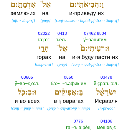
וַ:הֲבִיאֹתִ֖י:ם
אֶל־
אַדְמָתָ֑:ם
землю·их
на
и·приведу·их
[
nfs
~
3mp-sf
]
[
prep
]
[
conj-consec
~
hiphil-pf-1cs
~
3mp-sf
]
02022
0413
07462
8804
ға:рˈє
ъěљ-‎
ў~рәңиτим
וּ:רְעִיתִי:ם֙
אֶל־
הָרֵ֣י
горах
на
и·я буду пасти·их
[
nmp-cnst
]
[
prep
]
[
conj
~
qal-pf-1cs
~
3mp-sf
]
03605
0650
03478
ў~вә~кˌо:љ
ба:~_~ъафикˈим
йiçра:ъˈэ:љ
יִשְׂרָאֵ֔ל
בָּ:אֲפִיקִ֕ים
וּ:בְ:כֹ֖ל
и·во·всех
в·
·оврагах
Исраэля
ђ
[
conj
~
prep
~
nms
]
[
prep
~
def-art-vp
~
nmp
]
[
n-pr-loc
]
0776
04186
ға:~ъˈа:рěц
мөшәвˌє