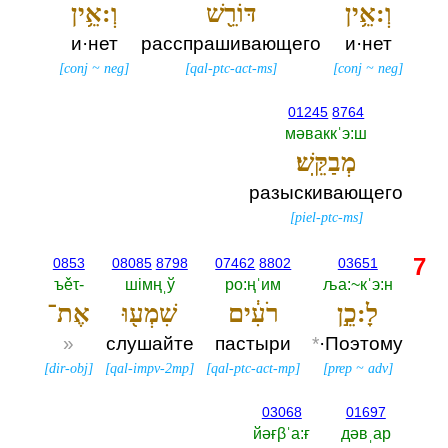
וְ:אֵ֥ין
דּוֹרֵ֖שׁ
וְ:אֵ֥ין
и·нет
расспрашивающего
и·нет
[
conj
~
neg
]
[
qal-ptc-act-ms
]
[
conj
~
neg
]
01245
8764
мәваккˈэ:ш
מְבַקֵּֽשׁ׃
разыскивающего
[
piel-ptc-ms
]
7
0853
08085
8798
07462
8802
03651
ъěτ-‎
шiмңˌў
ро:ңˈим
ља:~кˈэ:н
לָ:כֵ֣ן
רֹעִ֔ים
שִׁמְע֖וּ
אֶת־
»
слушайте
пастыри
*
·Поэтому
[
dir-obj
]
[
qal-impv-2mp
]
[
qal-ptc-act-mp
]
[
prep
~
adv
]
03068
01697
йәғβˈа:ғ
дәвˌар