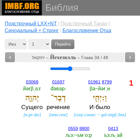
Библия
Подстрочный LXX+NT
|
Подстрочный Танах
|
Cинодальный + Стронг
|
Благословение Отца
Перейти
‹
›
Йехезкэль
יחזקאל –
– Глава 34 / 48
1
03068
01697
01961
8799
йәғβˌа:ғ
đәвар-‎
βа~йәғˌи
וַ:יְהִ֥י
דְבַר־
יְהוָ֖ה
Сущего
речение
И·было
[
n-pr-dei
]
[
nms-cnst
]
[
conj-consec
~
qal-impf-3ms
]
0559
8800
0413
љэ:~ъмˈо:р
ъэ:љˌай