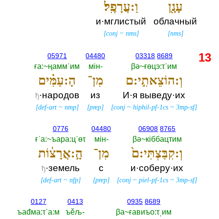
עָנָ֖ן
וַ:עֲרָפֶֽל׃
и·мглистый
облачный
[
conj
~
nms
]
[
nms
]
13
05971
04480
03318
8689
ға:~ңаммˈим
мiн-‎
βә~ғөцэ:τˈим
וְ:הוֹצֵאתִ֣י:ם
מִן־
הָ:עַמִּ֗ים
·народов
из
И·я выведу·их
ђ
[
def-art
~
nmp
]
[
prep
]
[
conj
~
hiphil-pf-1cs
~
3mp-sf
]
0776
04480
06908
8765
ғˈа:~ъара:цˈөτ
мiн-‎
βә~кiббацтим
וְ:קִבַּצְתִּי:ם֙
מִן־
הָ֣:אֲרָצ֔וֹת
·земель
с
и·соберу·их
ђ
[
def-art
~
nfp
]
[
prep
]
[
conj
~
piel-pf-1cs
~
3mp-sf
]
0127
0413
0935
8689
ъаđма:τˈа:м
ъěљ-‎
βа~ғавиъо:τˌим