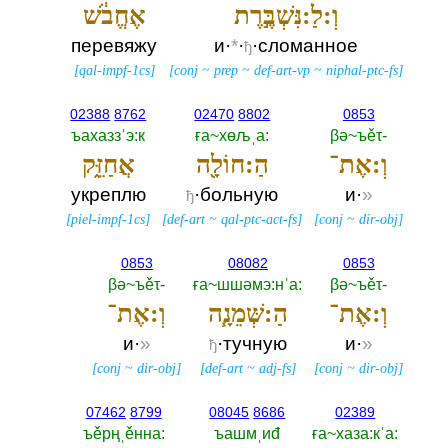
וְ:לַ:נִּשְׁבֶּ֣רֶת
אֶחֱבֹ֔שׁ
перевяжу
и·
*
·
·сломанное
ђ
[
qal-impf-1cs
]
[
conj
~
prep
~
def-art-vp
~
niphal-ptc-fs
]
02388
8762
02470
8802
0853
ъахаззˈэ:к
ға~хөљˌа:‎
βә~ъěτ-‎
וְ:אֶת־
הַ:חוֹלָ֖ה
אֲחַזֵּ֑ק
укреплю
·больную
и·
»
ђ
[
piel-impf-1cs
]
[
def-art
~
qal-ptc-act-fs
]
[
conj
~
dir-obj
]
0853
08082
0853
βә~ъěτ-‎
ға~шшәмэ:нˈа:‎
βә~ъěτ-‎
וְ:אֶת־
הַ:שְּׁמֵנָ֧ה
וְ:אֶת־
и·
»
·тучную
и·
»
ђ
[
conj
~
dir-obj
]
[
def-art
~
adj-fs
]
[
conj
~
dir-obj
]
07462
8799
08045
8686
02389
ъěрңˌěнна:‎
ъашмˌиđ
ға~хаза:кˈа:‎