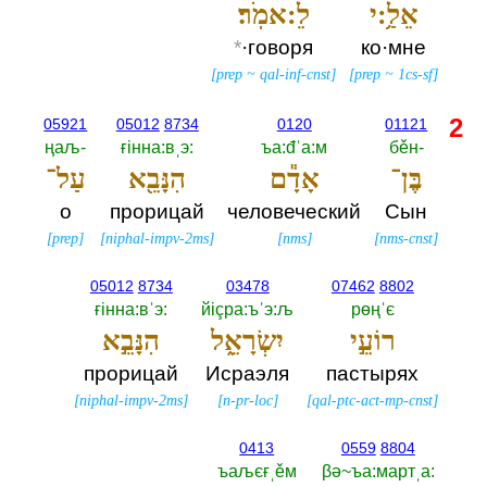
אֵלַ֥:י
לֵ:אמֹֽר׃
*
·говоря
ко·мне
[
prep
~
qal-inf-cnst
]
[
prep
~
1cs-sf
]
2
05921
05012
8734
0120
01121
ңаљ-‎
ғiнна:вˌэ:‎
ъа:đˈа:м
бěн-‎
בֶּן־
אָדָ֕ם
הִנָּבֵ֖א
עַל־
о
прорицай
человеческий
Сын
[
prep
]
[
niphal-impv-2ms
]
[
nms
]
[
nms-cnst
]
05012
8734
03478
07462
8802
ғiнна:вˈэ:‎
йiçра:ъˈэ:љ
рөңˈє
רוֹעֵ֣י
יִשְׂרָאֵ֑ל
הִנָּבֵ֣א
прорицай
Исраэля
пастырях
[
niphal-impv-2ms
]
[
n-pr-loc
]
[
qal-ptc-act-mp-cnst
]
0413
0559
8804
ъаљєғˌěм
βә~ъа:мартˌа:‎