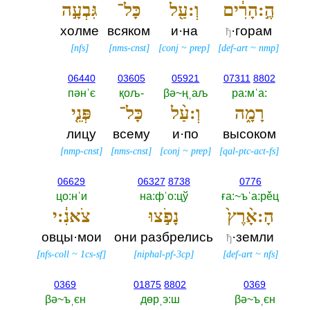
הֶ֣:הָרִ֔ים
וְ:עַ֖ל
כָּל־
גִּבְעָ֣ה
холме
всяком
и·на
·горам
ђ
[
nfs
]
[
nms-cnst
]
[
conj
~
prep
]
[
def-art
~
nmp
]
06440
03605
05921
07311
8802
пәнˈє
қољ-‎
βә~ңˌаљ
ра:мˈа:‎
רָמָ֑ה
וְ:עַ֨ל
כָּל־
פְּנֵ֤י
лицу
всему
и·по
высоком
[
nmp-cnst
]
[
nms-cnst
]
[
conj
~
prep
]
[
qal-ptc-act-fs
]
06629
06327
8738
0776
цо:нˈи
на:фˈо:цў
ға:~ъˈа:рěц
הָ:אָ֨רֶץ֙
נָפֹ֣צוּ
צֹאנִ֔:י
овцы·мои
они разбрелись
·земли
ђ
[
nfs-coll
~
1cs-sf
]
[
niphal-pf-3cp
]
[
def-art
~
nfs
]
0369
01875
8802
0369
βә~ъˌєн
дөрˌэ:ш
βә~ъˌєн