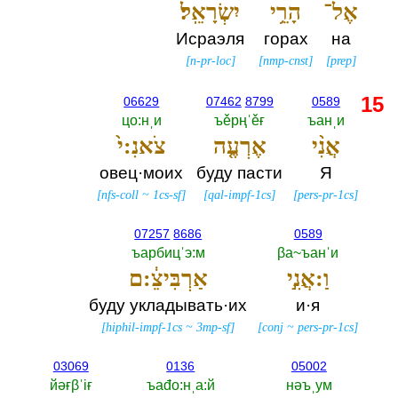
אֶל־
הָרֵ֥י
יִשְׂרָאֵֽל׃
Исраэля
горах
на
[
n-pr-loc
]
[
nmp-cnst
]
[
prep
]
15
06629
07462
8799
0589
цо:нˌи
ъěрңˈěғ
ъанˌи
אֲנִ֨י
אֶרְעֶ֤ה
צֹאנִ:י֙
овец·моих
буду пасти
Я
[
nfs-coll
~
1cs-sf
]
[
qal-impf-1cs
]
[
pers-pr-1cs
]
07257
8686
0589
ъарбицˈэ:м
βа~ъанˈи
וַ:אֲנִ֣י
אַרְבִּיצֵ֔:ם
буду укладывать·их
и·я
[
hiphil-impf-1cs
~
3mp-sf
]
[
conj
~
pers-pr-1cs
]
03069
0136
05002
йәғβˈiғ
ъаđо:нˌа:й
нәъˌум