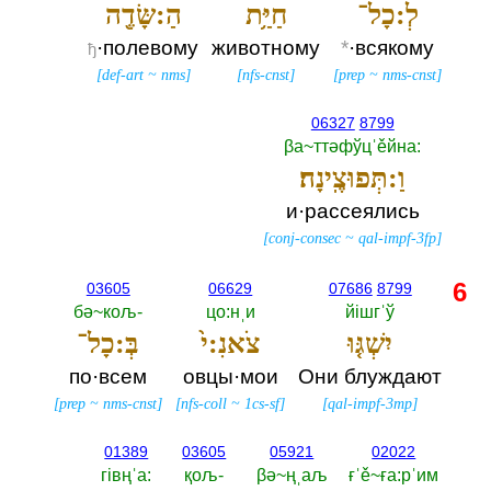
לְ:כָל־
חַיַּ֥ת
הַ:שָּׂדֶ֖ה
·полевому
животному
*
·всякому
ђ
[
def-art
~
nms
]
[
nfs-cnst
]
[
prep
~
nms-cnst
]
06327
8799
βа~ттәфўцˈěйна:‎
וַ:תְּפוּצֶֽינָה׃
и·рассеялись
[
conj-consec
~
qal-impf-3fp
]
6
03605
06629
07686
8799
бә~кољ-‎
цо:нˌи
йiшгˈў
יִשְׁגּ֤וּ
צֹאנִ:י֙
בְּ:כָל־
по·всем
овцы·мои
Они блуждают
[
prep
~
nms-cnst
]
[
nfs-coll
~
1cs-sf
]
[
qal-impf-3mp
]
01389
03605
05921
02022
гiвңˈа:‎
қољ-‎
βә~ңˌаљ
ғˈě~ға:рˈим