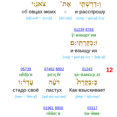
וְ:דָרַשְׁתִּ֥י
אֶת־
צֹאנִ֖:י
об
овцах·моих
»
и·расспрошу
[
nfs-coll
~
1cs-sf
]
[
dir-obj
]
[
conj
~
qal-pf-1cs
]
01239
8765
ў~вiккартˈим
וּ:בִקַּרְתִּֽי:ם׃
и·взыщу·их
[
conj
~
piel-pf-1cs
~
3mp-sf
]
12
05739
07462
8802
01243
ңěđрˈө
ро:ңˌěғ
қә~вакка:рˌаτ
כְּ:בַקָּרַת֩
רֹעֶ֨ה
עֶדְר֜:וֹ
стадо·своё
пастух
Как·взыскивает
[
nms
~
3ms-sf
]
[
qal-ptc-act-ms
]
[
prep
~
nfs-cnst
]
01961
8800
03117
ғěйөτˈө
бә~йөм-‎