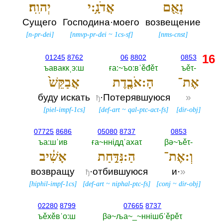
נְאֻ֖ם
אֲדֹנָ֥:י
יְהוִֽה׃
Сущего
Господина·моего
возвещение
[
n-pr-dei
]
[
nmvp-pr-dei
~
1cs-sf
]
[
nms-cnst
]
16
01245
8762
06
8802
0853
ъаваккˌэ:ш
ға:~ъо:вˈěđěτ
ъěτ-‎
אֶת־
הָ:אֹבֶ֤דֶת
אֲבַקֵּשׁ֙
буду искать
·Потерявшуюся
»
ђ
[
piel-impf-1cs
]
[
def-art
~
qal-ptc-act-fs
]
[
dir-obj
]
07725
8686
05080
8737
0853
ъа:шˈив
ға~ннiддˈахаτ
βә~ъěτ-‎
וְ:אֶת־
הַ:נִּדַּ֣חַת
אָשִׁ֔יב
возвращу
·отбившуюся
и·
»
ђ
[
hiphil-impf-1cs
]
[
def-art
~
niphal-ptc-fs
]
[
conj
~
dir-obj
]
02280
8799
07665
8737
ъěхěвˈо:ш
βә~ља~_~ннiшбˈěрěτ