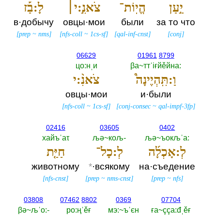
יַ֣עַן
הֱיֽוֹת־
צֹאנִ֣:י׀
לָ:בַ֡ז
в·добычу
овцы·мои
были
за то что
[
prep
~
nms
]
[
nfs-coll
~
1cs-sf
]
[
qal-inf-cnst
]
[
conj
]
06629
01961
8799
цо:нˌи
βа~ттˈiғйěйна:‎
וַ:תִּֽהְיֶינָה֩
צֹאנִ֨:י
овцы·мои
и·были
[
nfs-coll
~
1cs-sf
]
[
conj-consec
~
qal-impf-3fp
]
02416
03605
0402
хайъˈаτ
љә~кољ-‎
љә~ъокљˈа:‎
לְ:אָכְלָ֜ה
לְ:כָל־
חַיַּ֤ת
животному
*
·всякому
на·съедение
[
nfs-cnst
]
[
prep
~
nms-cnst
]
[
prep
~
nfs
]
03808
07462
8802
0369
07704
βә~љˈо:-‎
ро:ңˈěғ
мэ:~ъˈєн
ға~ççа:đˌěғ