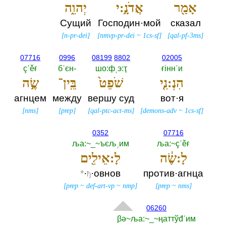
אָמַ֖ר
אֲדֹנָ֣:י
יְהוִ֑ה
Сущий
Господин·мой
сказал
[
n-pr-dei
]
[
nmvp-pr-dei
~
1cs-sf
]
[
qal-pf-3ms
]
07716
0996
08199
8802
02005
çˈěғ
бˈєн-‎
шо:фˌэ:ҭ
ғiннˈи
הִנְ:נִ֤י
שֹׁפֵט֙
בֵּֽין־
שֶׂ֣ה
агнцем
между
вершу суд
вот·я
[
nms
]
[
prep
]
[
qal-ptc-act-ms
]
[
demons-adv
~
1cs-sf
]
0352
07716
ља:~_~ъєљˌим
ља:~çˈěғ
לָ:שֶׂ֔ה
לָ:אֵילִ֖ים
*
·
·овнов
против·агнца
ђ
[
prep
~
def-art-vp
~
nmp
]
[
prep
~
nms
]
06260
βә~ља:~_~ңаттўđˈим