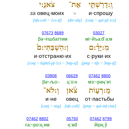
וְֽ:דָרַשְׁתִּ֧י
אֶת־
צֹאנִ֣:י
за
овец·моих
»
и·спрошу
[
nfs-coll
~
1cs-sf
]
[
dir-obj
]
[
conj
~
qal-pf-1cs
]
07673
8689
03027
βә~ғiшбаттим
мi~йъа:đˈа:м
מִ:יָּדָ֗:ם
וְ:הִשְׁבַּתִּי:ם֙
и·отстраню·их
с·руки·их
[
conj
~
hiphil-pf-1cs
~
3mp-sf
]
[
prep
~
nfs
~
3mp-sf
]
03808
06629
07462
8800
βә~љо:-‎
цˈо:н
мэ:~рәңˈөτ
מֵ:רְע֣וֹת
צֹ֔אן
וְ:לֹא־
и·не
овец
от·пастьбы
[
conj
~
neg
]
[
nfs-coll
]
[
prep
~
qal-inf-cnst
]
07462
8802
05750
07462
8799
ға:~ро:ңˌим
ңˈөđ
йiрңˌў