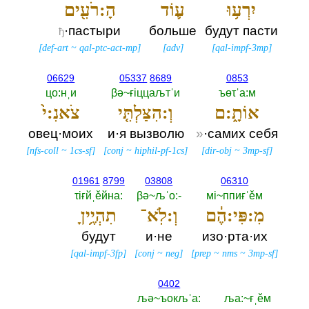
יִרְע֥וּ
ע֛וֹד
הָ:רֹעִ֖ים
·пастыри
больше
будут пасти
ђ
[
def-art
~
qal-ptc-act-mp
]
[
adv
]
[
qal-impf-3mp
]
06629
05337
8689
0853
цо:нˌи
βә~ғiццаљтˈи
ъөτˈа:м
אוֹתָ֑:ם
וְ:הִצַּלְתִּ֤י
צֹאנִ:י֙
овец·моих
и·я вызволю
»
·самих себя
[
nfs-coll
~
1cs-sf
]
[
conj
~
hiphil-pf-1cs
]
[
dir-obj
~
3mp-sf
]
01961
8799
03808
06310
τiғйˌěйна:‎
βә~љˈо:-‎
мi~ппиғˈěм
מִ:פִּי:הֶ֔ם
וְ:לֹֽא־
תִהְיֶ֥יןָ
будут
и·не
изо·рта·их
[
qal-impf-3fp
]
[
conj
~
neg
]
[
prep
~
nms
~
3mp-sf
]
0402
љә~ъокљˈа:‎
ља:~ғˌěм