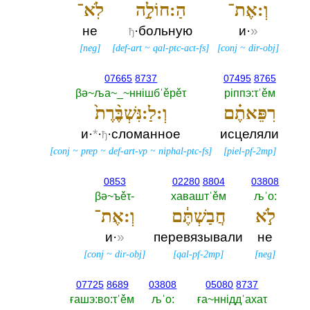
וְ:אֶת־
הַ:חוֹלָ֣ה
לֹֽא־
не
·больную
и·
»
ђ
[
neg
]
[
def-art
~
qal-ptc-act-fs
]
[
conj
~
dir-obj
]
07665
8737
07495
8765
βә~ља~_~ннiшбˈěрěτ
рiппэ:τˈěм
רִפֵּאתֶ֗ם
וְ:לַ:נִּשְׁבֶּ֨רֶת֙
и·
*
·
·сломанное
исцеляли
ђ
[
conj
~
prep
~
def-art-vp
~
niphal-ptc-fs
]
[
piel-pf-2mp
]
0853
02280
8804
03808
βә~ъěτ-‎
хаваштˈěм
љˈо:‎
לֹ֣א
חֲבַשְׁתֶּ֔ם
וְ:אֶת־
и·
»
перевязывали
не
[
conj
~
dir-obj
]
[
qal-pf-2mp
]
[
neg
]
07725
8689
03808
05080
8737
ғашэ:во:τˈěм
љˈо:‎
ға~ннiддˈахаτ