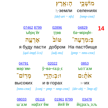
מוֹשְׁבֵ֥י
הָ:אָֽרֶץ׃
·земли
селениях
ђ
[
def-art
~
nfs
]
[
nmp-cnst
]
14
07462
8799
02896
04829
ъěрңˈěғ
ҭҭөв
бә~мiрңěғ-‎
בְּ:מִרְעֶה־
טּוֹב֙
אֶרְעֶ֣ה
я буду пасти
добром
На·пастбище
[
qal-impf-1cs
]
[
adj-ms
]
[
prep
~
nms-cnst
]
04791
02022
0853
мәрˈөм-‎
ў~вә~ға:рˌє
ъо:τˈа:м
אֹתָ֔:ם
וּ:בְ:הָרֵ֥י
מְרֽוֹם־
высоких
и·в·горах
»
·их
[
nms-cnst
]
[
conj
~
prep
~
nmp-cnst
]
[
dir-obj
~
3mp-sf
]
08033
05116
01961
8799
03478
шˈа:м
нәβэ:ғˈěм
йiғйˈěғ
йiçра:ъˌэ:љ