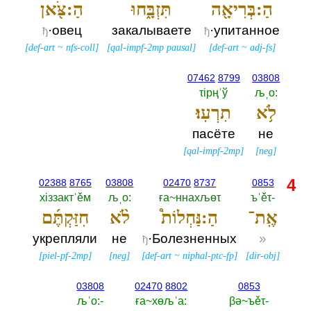
הַ:בְּרִיאָ֖ה
תִּזְבָּ֑חוּ
הַ:צֹּ֖אן
·овец
закалываете
·упитанное
ђ
ђ
[
def-art
~
nfs-coll
]
[
qal-impf-2mp pausal
]
[
def-art
~
adj-fs
]
07462
8799
03808
τiрңˈў
љˌо:‎
לֹ֥א
תִרְעֽוּ׃
пасёте
не
[
qal-impf-2mp
]
[
neg
]
4
02388
8765
03808
02470
8737
0853
хiззактˈěм
љˌо:‎
ға~ннахљөτ
ъˈěτ-‎
אֶֽת־
הַ:נַּחְלוֹת֩
לֹ֨א
חִזַּקְתֶּ֜ם
укрепляли
не
·Болезненных
»
ђ
[
piel-pf-2mp
]
[
neg
]
[
def-art
~
niphal-ptc-fp
]
[
dir-obj
]
03808
02470
8802
0853
љˈо:-‎
ға~хөљˈа:‎
βә~ъěτ-‎