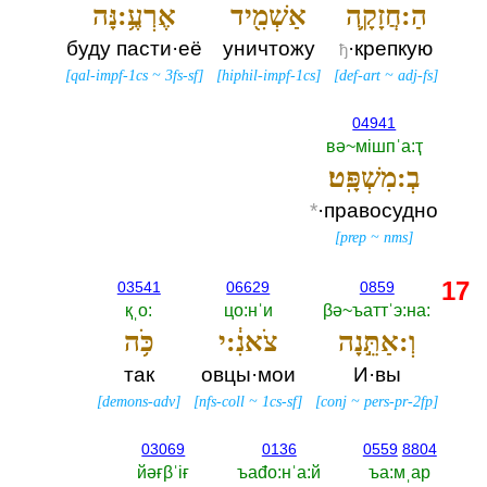
הַ:חֲזָקָ֛ה
אַשְׁמִ֖יד
אֶרְעֶ֥:נָּה
буду пасти·её
уничтожу
·крепкую
ђ
[
qal-impf-1cs
~
3fs-sf
]
[
hiphil-impf-1cs
]
[
def-art
~
adj-fs
]
04941
вә~мiшпˈа:ҭ
בְ:מִשְׁפָּֽט׃
*
·правосудно
[
prep
~
nms
]
17
03541
06629
0859
қˌо:‎
цо:нˈи
βә~ъаттˈэ:на:‎
וְ:אַתֵּ֣נָה
צֹאנִ֔:י
כֹּ֥ה
так
овцы·мои
И·вы
[
demons-adv
]
[
nfs-coll
~
1cs-sf
]
[
conj
~
pers-pr-2fp
]
03069
0136
0559
8804
йәғβˈiғ
ъаđо:нˈа:й
ъа:мˌар