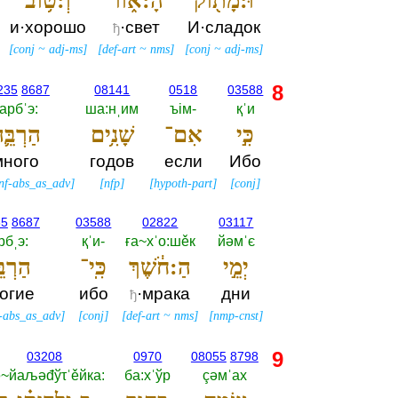
וּ:מָת֖וֹק
הָ:א֑וֹר
וְ:ט֥וֹב
и·хорошо
·свет
И·сладок
ђ
[
conj
~
adj-ms
]
[
def-art
~
nms
]
[
conj
~
adj-ms
]
8
235
8687
08141
0518
03588
арбˈэ:‎
ша:нˌим
ъiм-‎
қˈи
כִּ֣י
אִם־
שָׁנִ֥ים
הַרְבֵּ֛
много
годов
если
Ибо
inf-abs_as_adv
]
[
nfp
]
[
hypoth-part
]
[
conj
]
35
8687
03588
02822
03117
рбˌэ:‎
қˈи-‎
ға~хˈо:шěк
йәмˈє
יְמֵ֣י
הַ:חֹ֔שֶׁךְ
כִּֽי־
הַרְבּ
огие
ибо
·мрака
дни
ђ
f-abs_as_adv
]
[
conj
]
[
def-art
~
nms
]
[
nmp-cnst
]
9
03208
0970
08055
8798
~йаљәđўτˈěйка:‎
ба:хˈўр
çәмˈах