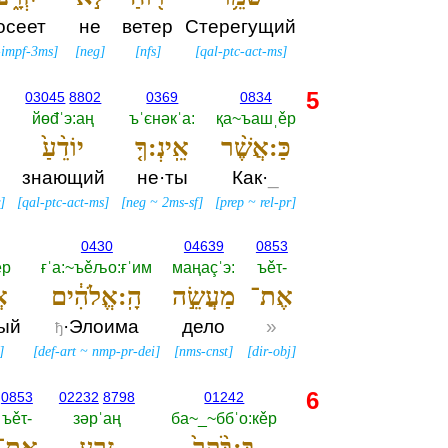
осеет
не
ветер
Стерегущий
-impf-3ms
]
[
neg
]
[
nfs
]
[
qal-ptc-act-ms
]
5
03045
8802
0369
0834
йөđˈэ:аң
ъˈєнәкˈа:‎
қа~ъашˌěр
כַּ:אֲשֶׁ֨ר
אֵֽינְ:ךָ֤
יוֹדֵ֨עַ֙
в
знающий
не·ты
Как·
_
r
]
[
qal-ptc-act-ms
]
[
neg
~
2ms-sf
]
[
prep
~
rel-pr
]
0430
04639
0853
ěр
ғˈа:~ъěљо:ғˈим
маңаçˈэ:‎
ъěτ-‎
אֶת־
מַעֲשֵׂ֣ה
הָֽ:אֱלֹהִ֔ים
אֲ
ый
·Элоима
дело
»
ђ
]
[
def-art
~
nmp-pr-dei
]
[
nms-cnst
]
[
dir-obj
]
6
0853
02232
8798
01242
ъěτ-‎
зәрˈаң
ба~_~ббˈо:кěр
בַּ:בֹּ֨קֶר֙
זְרַ֣ע
אֶת־