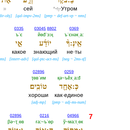
»
сей
*
·
·Утром
ђ
dir-obj
]
[
qal-impv-2ms
]
[
prep
~
def-art-vp
~
nms
]
0335
03045
8802
0369
ъˈє
йөđˈэ:ң
ъˈєнәкˌа:‎
אֵֽינְ:ךָ֨
יוֹדֵ֜ע
אֵ֣י
какое
знающий
не·ты
3ms
]
[
interr-adv
]
[
qal-ptc-act-ms
]
[
neg
~
2ms-sf
]
02896
0259
ҭөвˈим
қә~ъěхˌа:đ
כְּ:אֶחָ֖ד
טוֹבִֽים׃
хороши
как·единое
[
adj-mp
]
[
prep
~
adj-ms-num
]
7
02896
0216
04966
βә~ҭˌөв
ға:~ъˈөр
ў~ма:τˌөк