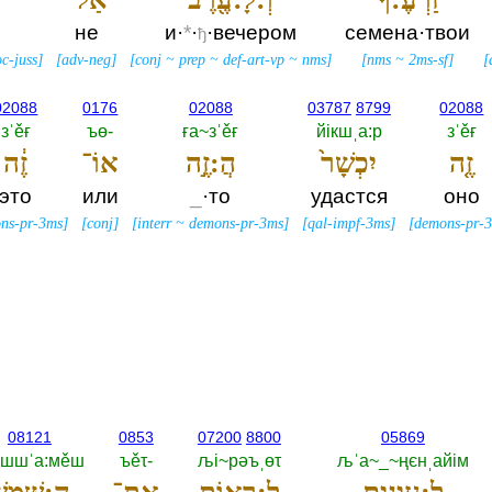
й
не
и·
*
·
·вечером
семена·твои
ђ
c-juss
]
[
adv-neg
]
[
conj
~
prep
~
def-art-vp
~
nms
]
[
nms
~
2ms-sf
]
[
02088
0176
02088
03787
8799
02088
зˈěғ
ъө-‎
ға~зˈěғ
йiкшˌа:р
зˈěғ
זֶ֤ה
יִכְשָׁר֙
הֲ:זֶ֣ה
אוֹ־
זֶ֔ה
это
или
_
·то
удастся
оно
ns-pr-3ms
]
[
conj
]
[
interr
~
demons-pr-3ms
]
[
qal-impf-3ms
]
[
demons-pr-
08121
0853
07200
8800
05869
~шшˈа:мěш
ъěτ-‎
љi~рәъˌөτ
љˈа~_~ңєнˌайiм