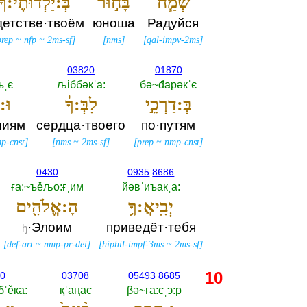
שְׂמַ֧ח
בָּח֣וּר
בְּ:יַלְדוּתֶ֗י:ךָ
детстве·твоём
юноша
Радуйся
prep
~
nfp
~
2ms-sf
]
[
nms
]
[
qal-impv-2ms
]
03820
01870
ъˌє
љiббәкˈа:‎
бә~đарәкˈє
בְּ:דַרְכֵ֣י
לִבְּ:ךָ֔
וּ:
ниям
сердца·твоего
по·путям
p-cnst
]
[
nms
~
2ms-sf
]
[
prep
~
nmp-cnst
]
0430
0935
8686
ға:~ъěљо:ғˌим
йәвˈиъакˌа:‎
יְבִֽיאֲ:ךָ֥
הָ:אֱלֹהִ֖ים
·Элоим
приведёт·тебя
ђ
[
def-art
~
nmp-pr-dei
]
[
hiphil-impf-3ms
~
2ms-sf
]
10
20
03708
05493
8685
ˈěка:‎
қˈаңас
βә~ға:сˌэ:р