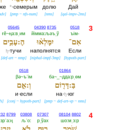
кже
*
·семерым
долю
Дай
adv
]
[
prep
~
nfs-num
]
[
nms
]
[
qal-impv-2ms
]
3
05645
04390
8735
0518
ғě~ңа:вˌим
йiмма:љәъˌў
ъiм-‎
אִם־
יִמָּלְא֨וּ
הֶ:עָבִ֥ים
·тучи
наполнятся
Если
ђ
[
def-art
~
nmp
]
[
niphal-impf-3mp
]
[
hypoth-part
]
0518
01864
βә~ъˈiм
ба~_~дда:рˌөм
בַּ:דָּר֖וֹם
וְ:אִ֣ם
и·если
на·
·юг
ђ
fs
]
[
conj
~
hypoth-part
]
[
prep
~
def-art-vp
~
nms
]
4
232
8799
03808
07307
08104
8802
iзрˈа:ң
љˈо:‎
рˌўах
шо:мˌэ:р
שֹׁמֵ֥ר
ר֖וּחַ
לֹ֣א
יִזְרָ֑ע