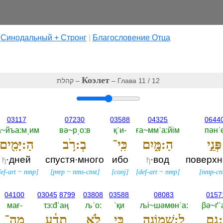
|
Cинодальный + Стронг
|
Благословение Отца
Коэлет
קהלת –
– Глава 11 / 12
03117
07230
03588
04325
0644
а~йъа:мˌим
вә~рˌо:в
қˈи-‎
ға~ммˈа:йiм
пәнˈ
פְּנֵ֣י
הַ:מָּ֑יִם
כִּֽי־
בְ:רֹ֥ב
הַ:יָּמִ֖ים
·дней
спустя·много
ибо
·вод
поверхн
ђ
ђ
ef-art
~
nmp
]
[
prep
~
nms-cnst
]
[
conj
]
[
def-art
~
nmp
]
[
nmp-cn
04100
03045
8799
03808
03588
08083
0157
мағ-‎
τэ:đˈаң
љˈо:‎
ˈқи
љi~шәмөнˈа:‎
βә~ґˈ
:גַ֣ם
לִ:שְׁמוֹנָ֑ה
כִּ֚י
לֹ֣א
תֵדַ֔ע
מַה־