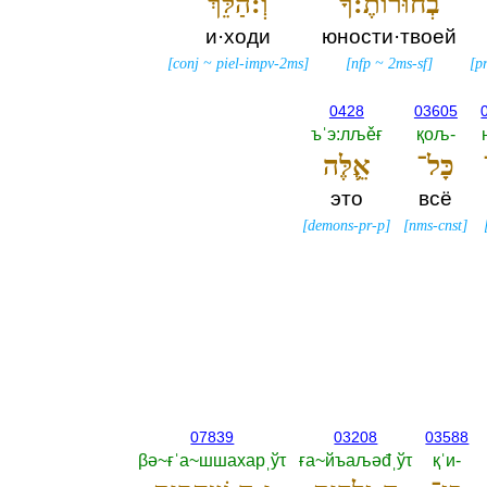
בְחוּרוֹתֶ֔:ךָ
וְ:הַלֵּךְ֙
и·ходи
юности·твоей
[
conj
~
piel-impv-2ms
]
[
nfp
~
2ms-sf
]
[
p
0428
03605
ъˈэ:лљěғ
қољ-‎
כָּל־
אֵ֛לֶּה
это
всё
[
demons-pr-p
]
[
nms-cnst
]
07839
03208
03588
βә~ғˈа~шшахарˌўτ
ға~йъаљәđˌўτ
қˈи-‎