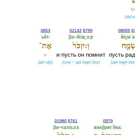
׃
ђ
[
def-a
0853
02142
8799
08055
8
ъěτ-‎
βә~йiзқˌо:р
йiçмˈа
שְׂמָ֑ח
וְ:יִזְכֹּר֙
אֶת־
»
и·пусть он помнит
пусть ра
[
dir-obj
]
[
conj
~
qal-impf-3ms
]
[
qal-impf-3ms
01980
8761
0979
βә~ғалљэ:к
вәхўрөτˈěка:‎