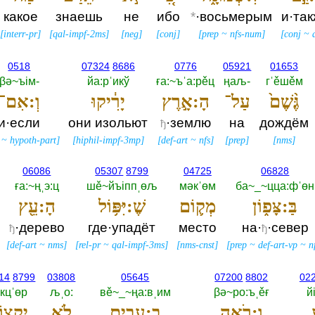
какое
знаешь
не
ибо
*
·восьмерым
и·та
[
interr-pr
]
[
qal-impf-2ms
]
[
neg
]
[
conj
]
[
prep
~
nfs-num
]
[
conj
~
0518
07324
8686
0776
05921
01653
βә~ъiм-‎
йа:рˈикў
ға:~ъˈа:рěц
ңаљ-‎
гˈěшěм
גֶּ֨שֶׁם֙
עַל־
הָ:אָ֣רֶץ
יָרִ֔יקוּ
וְ:אִם־
и·если
они изольют
·землю
на
дождём
ђ
~
hypoth-part
]
[
hiphil-impf-3mp
]
[
def-art
~
nfs
]
[
prep
]
[
nms
]
06086
05307
8799
04725
06828
ға:~ңˌэ:ц
шě~йъiппˌөљ
мәкˈөм
ба~_~цца:фˈөн
בַּ:צָּפ֑וֹן
מְק֛וֹם
שֶׁ:יִּפּ֥וֹל
הָ:עֵ֖ץ
·дерево
где·упадёт
место
на·
·север
ђ
ђ
[
def-art
~
nms
]
[
rel-pr
~
qal-impf-3ms
]
[
nms-cnst
]
[
prep
~
def-art-vp
~
n
14
8799
03808
05645
07200
8802
02
iкцˈөр
љˌо:‎
вě~_~ңа:вˌим
βә~ро:ъˌěғ
й
וְ:רֹאֶ֥ה
בֶ:עָבִ֖ים
לֹ֥א
יִקְצֽוֹ