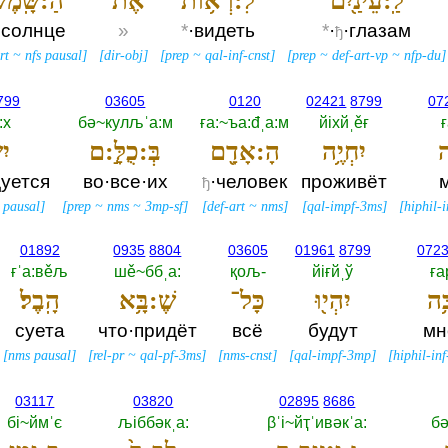
לַֽ:עֵינַ֖יִם
לִ:רְא֥וֹת
אֶת־
הַ:שָּֽׁמֶשׁ
·солнце
»
*
·видеть
*
·
·глазам
ђ
rt
~
nfs pausal
]
[
dir-obj
]
[
prep
~
qal-inf-cnst
]
[
prep
~
def-art-vp
~
nfp-du
]
799
03605
0120
02421
8799
07
:х
бә~кулљˈа:м
ға:~ъа:đˌа:м
йiхйˌěғ
ғ
ה
יִחְיֶ֥ה
הָ:אָדָ֖ם
בְּ:כֻלָּ֣:ם
יִ
дуется
во·все·их
·человек
проживёт
ђ
 pausal
]
[
prep
~
nms
~
3mp-sf
]
[
def-art
~
nms
]
[
qal-impf-3ms
]
[
hiphil-
01892
0935
8804
03605
01961
8799
072
ғˈа:вěљ
шě~ббˌа:‎
қољ-‎
йiғйˌў
ға
ֵ֥ה
יִהְי֖וּ
כָּל־
שֶׁ:בָּ֥א
הָֽבֶל׃
суета
что·придёт
всё
будут
мн
[
nms pausal
]
[
rel-pr
~
qal-pf-3ms
]
[
nms-cnst
]
[
qal-impf-3mp
]
[
hiphil-in
03117
03820
02895
8686
бi~ймˈє
љiббәкˌа:‎
βˈi~йҭˈивәкˈа:‎
бә