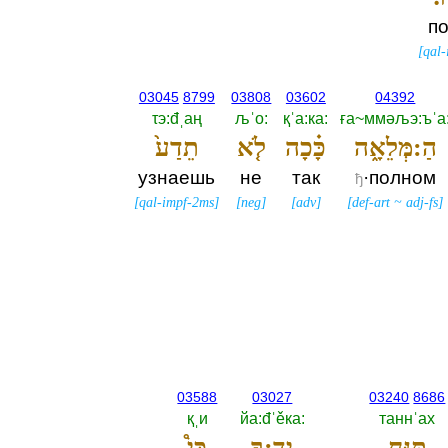
п
[
qal
03045
8799
03808
03602
04392
τэ:đˌаң
љˈо:‎
қˈа:ка:‎
ға~ммәљэ:ъˈа:
הַ:מְּלֵאָ֑ה
כָּ֗כָה
לֹ֤א
תֵדַע֙
узнаешь
не
так
·полном
ђ
[
qal-impf-2ms
]
[
neg
]
[
adv
]
[
def-art
~
adj-fs
]
03588
03027
03240
8686
қˌи
йа:đˈěка:‎
таннˈах
תַּנַּ֣ח
יָדֶ֑:ךָ
כִּי֩