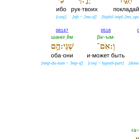
ибо
рук·твоих
поклада
[
conj
]
[
nfs
~
2ms-sf
]
[
hiphil-impf-2ms_apo
08147
0518
шәнєғˌěм
βә~ъiм-‎
וְ:אִם־
שְׁנֵי:הֶ֥ם
оба·они
и·может быть
[
nmp-du-num
~
3mp-sf
]
[
conj
~
hypoth-part
]
[
demo
ға