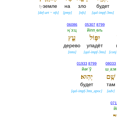
·земле
на
зло
будет
ђ
[
def-art
~
nfs
]
[
prep
]
[
nfs
]
[
qal-impf-3ms
]
06086
05307
8799
ңˈэ:ц
йiппˌөљ
יִפּ֥וֹל
עֵ֛ץ
дерево
упадёт
[
nms
]
[
qal-impf-3ms
]
[
conj
01933
8799
08033
йәғˈў
шˌа:м
שָׁ֥ם
יְהֽוּא׃
будет
там
[
qal-impf-3ms_apoc
]
[
adv
]
071
й
ר׃