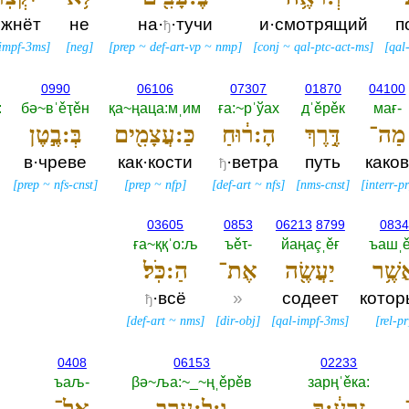
ожнёт
не
на·
·тучи
и·смотрящий
п
ђ
-impf-3ms
]
[
neg
]
[
prep
~
def-art-vp
~
nmp
]
[
conj
~
qal-ptc-act-ms
]
[
qal
0990
06106
07307
01870
04100
‎
бә~вˈěҭěн
қа~ңаца:мˌим
ға:~рˈўах
дˈěрěк
мағ-‎
מַה־
דֶּ֣רֶךְ
הָ:ר֔וּחַ
כַּ:עֲצָמִ֖ים
בְּ:בֶ֣טֶן
в·чреве
как·кости
·ветра
путь
како
ђ
[
prep
~
nfs-cnst
]
[
prep
~
nfp
]
[
def-art
~
nfs
]
[
nms-cnst
]
[
interr-p
03605
0853
06213
8799
0834
ға~ққˈо:љ
ъěτ-‎
йаңаçˌěғ
ъашˌ
שֶׁ֥ר
יַעֲשֶׂ֖ה
אֶת־
הַ:כֹּֽל׃
·всё
»
содеет
котор
ђ
[
def-art
~
nms
]
[
dir-obj
]
[
qal-impf-3ms
]
[
rel-pr
0408
06153
02233
ъаљ-‎
βә~ља:~_~ңˌěрěв
зарңˈěка:‎
זַרְעֶ֔:ךָ
וְ:לָ:עֶ֖רֶב
אַל־