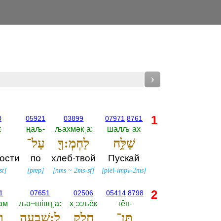
›
1
0
05921
03899
07971
8761
є
ңаљ-‎
љахмәкˌа:‎
шалљˌах
שַׁלַּ֥ח
לַחְמְ:ךָ֖
עַל־
ости
по
хлеб·твой
Пускай
st
]
[
prep
]
[
nms
~
2ms-sf
]
[
piel-impv-2ms
]
2
1
07651
02506
05414
8798
ам
љә~шiвңˌа:‎
хˌэ:љěк
тěн-‎
תֶּן־
חֵ֥לֶק
לְ:שִׁבְעָ֖ה
וְ