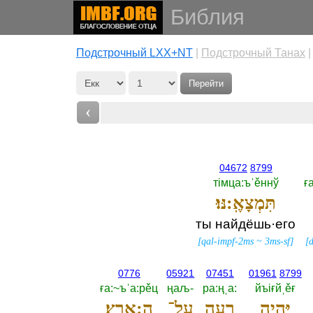
Библия
Подстрочный LXX+NT
|
Подстрочный Танах
Перейти
‹
04672
8799
тiмца:ъˈěннў
ғ
תִּמְצָאֶֽ:נּוּ׃
ты найдёшь·его
[
qal-impf-2ms
~
3ms-sf
]
[
d
0776
05921
07451
01961
8799
ға:~ъˈа:рěц
ңаљ-‎
ра:ңˌа:‎
йъiғйˌěғ
יִּהְיֶ֥ה
רָעָ֖ה
עַל־
הָ:אָֽרֶץ׃