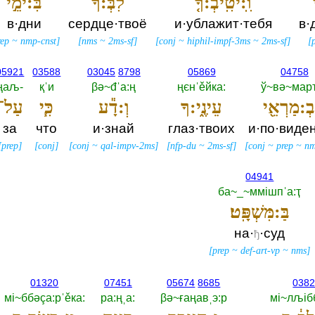
וִֽ:יטִֽיבְ:ךָ֤
לִבְּ:ךָ֙
בִּ:ימֵ֣י
в·дни
сердце·твоё
и·ублажит·тебя
в·
rep
~
nmp-cnst
]
[
nms
~
2ms-sf
]
[
conj
~
hiphil-impf-3ms
~
2ms-sf
]
[
05921
03588
03045
8798
05869
04758
ңаљ-‎
қˈи
βә~đˈа:ң
ңєнˈěйка:‎
ў~вә~мар
בְ:מַרְאֵ֖י
עֵינֶ֑י:ךָ
וְ:דָ֕ע
כִּ֧י
עַל־
за
что
и·знай
глаз·твоих
и·по·виде
[
prep
]
[
conj
]
[
conj
~
qal-impv-2ms
]
[
nfp-du
~
2ms-sf
]
[
conj
~
prep
~
nm
04941
ба~_~ммiшпˈа:ҭ
בַּ:מִּשְׁפָּֽט׃
на·
·суд
ђ
[
prep
~
def-art-vp
~
nms
]
01320
07451
05674
8685
038
мi~ббәçа:рˈěка:‎
ра:ңˌа:‎
βә~ғаңавˌэ:р
мi~лљiбб