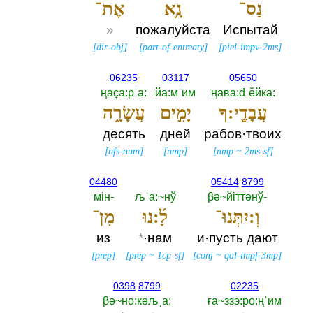
נַס־
נָ֥א
אֶת־
»
пожалуйста
Испытай
[
dir-obj
]
[
part-of-entreaty
]
[
piel-impv-2ms
]
06235
03117
05650
ңаçа:рˈа:‎
йа:мˈим
ңава:đˌěйка:‎
עֲבָדֶ֖י:ךָ
יָמִ֣ים
עֲשָׂרָ֑ה
десять
дней
рабов·твоих
[
nfs-num
]
[
nmp
]
[
nmp
~
2ms-sf
]
04480
05414
8799
мiн-‎
љˈа:~нў
βә~йiттәнў-‎
וְ:יִתְּנוּ־
לָ֜:נוּ
מִן־
из
*
·нам
и·пусть дают
[
prep
]
[
prep
~
1cp-sf
]
[
conj
~
qal-impf-3mp
]
0398
8799
02235
βә~но:кәљˌа:‎
ға~ззэ:ро:ңˈим