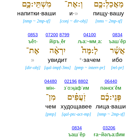
מַאֲכַלְ:כֶ֖ם
וְ:אֶת־
מִשְׁתֵּי:כֶ֑ם
напитки·ваши
и·
»
пищу·вашу
[
nmp
~
2mp-sf
]
[
conj
~
dir-obj
]
[
nms
~
2mp-sf
]
0853
07200
8799
04100
0834
ъěτ-‎
йiръˌěғ
ља:~ммˌа:‎
ъашˈěр
אֲשֶׁ֡ר
לָ:מָּה֩
יִרְאֶ֨ה
אֶת־
»
увидит
*
·зачем
ибо
[
dir-obj
]
[
qal-impf-3ms
]
[
prep
~
interr-pr
]
[
rel-pr
]
04480
02196
8802
06440
мiн-‎
зˈо:ңафˈим
пәнєкˈěм
פְּנֵי:כֶ֜ם
זֹֽעֲפִ֗ים
מִן־
чем
худощавее
лица·ваши
[
prep
]
[
qal-ptc-act-mp
]
[
nmp
~
2mp-sf
]
0834
03206
ъашˈěр
ға~йәља:đим