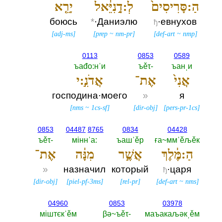
הַ:סָּרִיסִים֙
לְ:דָ֣נִיֵּ֔אל
יָרֵ֤א
боюсь
*
·Даниэлю
·евнухов
ђ
[
adj-ms
]
[
prep
~
nm-pr
]
[
def-art
~
nmp
]
0113
0853
0589
ъаđо:нˈи
ъěτ-‎
ъанˌи
אֲנִי֙
אֶת־
אֲדֹנִ֣:י
господина·моего
»
я
[
nms
~
1cs-sf
]
[
dir-obj
]
[
pers-pr-1cs
]
0853
04487
8765
0834
04428
ъěτ-‎
мiннˈа:‎
ъашˈěр
ға~ммˈěљěк
הַ:מֶּ֔לֶךְ
אֲשֶׁ֣ר
מִנָּ֔ה
אֶת־
»
назначил
который
·царя
ђ
[
dir-obj
]
[
piel-pf-3ms
]
[
rel-pr
]
[
def-art
~
nms
]
04960
0853
03978
мiштєкˈěм
βә~ъěτ-‎
маъакаљәкˌěм