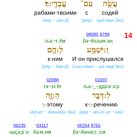
עֲשֵׂ֖ה
עִם־
עֲבָדֶֽי:ךָ׃
рабами·твоими
с
содей
[
nmp
~
2ms-sf
]
[
prep
]
[
qal-impv-2ms
]
14
08085
8799
ља:~ғˌěм
βа~йъiшмˌаң
וַ:יִּשְׁמַ֥ע
לָ:הֶ֖ם
к·ним
И·он прислушался
[
prep
~
3mp-sf
]
[
conj-consec
~
qal-impf-3ms
]
02088
01697
ға~ззˈěғ
ља~_~дда:вˈа:р
לַ:דָּבָ֣ר
הַ:זֶּ֑ה
·этому
к·
·речению
ђ
ђ
[
def-art
~
demons-pr-3ms
]
[
prep
~
def-art-vp
~
nms
]
06235
03117
05254
8762
ңаçа:рˈа:‎
йа:мˌим
βа~йәнассˌэ:м