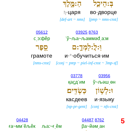
בְּ:הֵיכַ֣ל
הַ:מֶּ֑לֶךְ
·царя
во·дворце
ђ
[
def-art
~
nms
]
[
prep
~
nms-cnst
]
05612
03925
8763
сˌэ:фěр
ˈў~ља~љаммәđˌа:м
וּֽ:לֲ:לַמְּדָ֥:ם
סֵ֖פֶר
грамоте
и·
*
·обучиться·им
[
nms-cnst
]
[
conj
~
prep
~
piel-inf-cnst
~
3mp-sf
]
03778
03956
қаçдˈим
ў~љәшˌөн
וּ:לְשׁ֥וֹן
כַּשְׂדִּֽים׃
касдеев
и·языку
[
np-pr-gent
]
[
conj
~
nfs-cnst
]
5
04428
04487
8762
ға~ммˈěљěк
ља:~ғˌěм
βа~йәмˌан