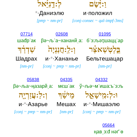
וַ:יָּ֨שֶׂם
לְ:דָֽנִיֵּ֜אל
*
·Даниэлю
и·положил
[
prep
~
nm-pr
]
[
conj-consec
~
qal-impf-3ms
]
07714
02608
01095
шаđрˈак
βә~љˈа~хананйˌа:‎
бˈэ:љәҭшаццˈар
בֵּ֣לְטְשַׁאצַּ֗ר
וְ:לַֽ:חֲנַנְיָה֙
שַׁדְרַ֔ךְ
Шадрах
и·
*
·Хананье
Бельтешацар
[
nm-pr
]
[
conj
~
prep
~
nm-pr
]
[
nm-pr
]
05838
04335
04332
βә~ља~ңазарйˌа:‎
мєшˈак
ў~љә~мˈиша:ъˈэ:љ
וּ:לְ:מִֽישָׁאֵ֣ל
מֵישַׁ֔ךְ
וְ:לַ:עֲזַרְיָ֖ה
и·
*
·Азарье
Мешах
и·
*
·Мишаэлю
[
conj
~
prep
~
nm-pr
]
[
nm-pr
]
[
conj
~
prep
~
nm-pr
]
05664
ңавˌэ:đ нәґˈө