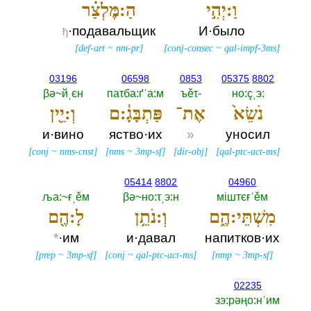
וַ:יְהִ֣י
הַ:מֶּלְצַ֗ר
·подавальщик
И·было
ђ
[
def-art
~
nm-pr
]
[
conj-consec
~
qal-impf-3ms
]
03196
06598
0853
05375
8802
βә~йˌєн
паτба:ґˈа:м
ъěτ-‎
но:çˌэ:‎
נֹשֵׂא֙
אֶת־
פַּתְבָּגָ֔:ם
וְ:יֵ֖ין
и·вино
яство·их
»
уносил
[
conj
~
nms-cnst
]
[
nms
~
3mp-sf
]
[
dir-obj
]
[
qal-ptc-act-ms
]
05414
8802
04960
ља:~ғˌěм
βә~но:τˌэ:н
мiштєғˈěм
מִשְׁתֵּי:הֶ֑ם
וְ:נֹתֵ֥ן
לָ:הֶ֖ם
*
·им
и·давал
напитков·их
[
prep
~
3mp-sf
]
[
conj
~
qal-ptc-act-ms
]
[
nmp
~
3mp-sf
]
02235
зэ:рәңо:нˈим