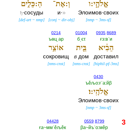
אֱלֹהָ֑י:ו
וְ:אֶת־
הַ:כֵּלִ֣ים
·сосуды
и·
»
Элоимов·своих
ђ
[
def-art
~
nmp
]
[
conj
~
dir-obj
]
[
nmp
~
3ms-sf
]
0214
01004
0935
8689
ъөцˌар
бˌєτ
ғэ:вˈи
הֵבִ֔יא
בֵּ֖ית
אוֹצַ֥ר
сокровищ
в
дом
доставил
[
nms-cnst
]
[
nms-cnst
]
[
hiphil-pf-3ms
]
0430
ъěљо:ғˈа:йβ
אֱלֹהָֽי:ו׃
Элоимов·своих
[
nmp
~
3ms-sf
]
3
04428
0559
8799
ға~ммˈěљěк
βа~йъˈо:мěр