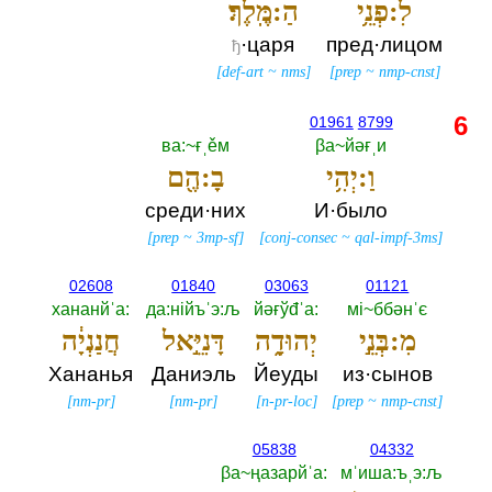
לִ:פְנֵ֥י
הַ:מֶּֽלֶךְ׃
·царя
пред·лицом
ђ
[
def-art
~
nms
]
[
prep
~
nmp-cnst
]
6
01961
8799
ва:~ғˌěм
βа~йәғˌи
וַ:יְהִ֥י
בָ:הֶ֖ם
среди·них
И·было
[
prep
~
3mp-sf
]
[
conj-consec
~
qal-impf-3ms
]
02608
01840
03063
01121
хананйˈа:‎
да:нiйъˈэ:љ
йәғўđˈа:‎
мi~ббәнˈє
מִ:בְּנֵ֣י
יְהוּדָ֑ה
דָּנִיֵּ֣אל
חֲנַנְיָ֔ה
Хананья
Даниэль
Йеуды
из·сынов
[
nm-pr
]
[
nm-pr
]
[
n-pr-loc
]
[
prep
~
nmp-cnst
]
05838
04332
βа~ңазарйˈа:‎
мˈиша:ъˌэ:љ