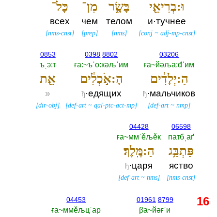
וּ:בְרִיאֵ֖י
בָּשָׂ֑ר
מִן־
כָּל־
всех
чем
телом
и·тучнее
[
nms-cnst
]
[
prep
]
[
nms
]
[
conj
~
adj-mp-cnst
]
0853
0398
8802
03206
ъˌэ:τ
ға:~ъˈо:кәљˈим
ға~йәља:đˈим
הַ:יְלָדִ֔ים
הָ:אֹ֣כְלִ֔ים
אֵ֖ת
»
·едящих
·мальчиков
ђ
ђ
[
dir-obj
]
[
def-art
~
qal-ptc-act-mp
]
[
def-art
~
nmp
]
04428
06598
ға~ммˈěљěк
паτбˌаґ
פַּתְבַּ֥ג
הַ:מֶּֽלֶךְ׃
·царя
яство
ђ
[
def-art
~
nms
]
[
nms-cnst
]
16
04453
01961
8799
ға~ммěљцˈар
βа~йәғˈи