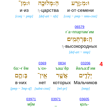
וּ:מִ:זֶּ֥רַע
הַ:מְּלוּכָ֖ה
וּ:מִן־
и·из
·царства
и·от·семени
ђ
[
conj
~
prep
]
[
def-art
~
nfs
]
[
conj
~
prep
~
nms-cnst
]
06579
ғˈа~ппартәмˈим
הַֽ:פַּרְתְּמִֽים׃
·высокородных
ђ
[
def-art
~
nmp
]
4
0369
0834
03206
ба:~ғˈěм
ъˈєн-‎
ъашˈěр
йәља:đˈим
יְלָדִ֣ים
אֲשֶׁ֣ר
אֵֽין־
בָּ:הֶ֣ם
в·них
нет
которых
Мальчиков
[
prep
~
3mp-sf
]
[
subst-cnst
]
[
rel-pr
]
[
nmp
]
03971
03971
03605
мўм
_
қољ-‎