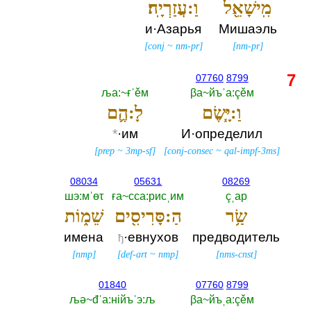
מִֽישָׁאֵ֖ל
וַ:עֲזַרְיָֽה׃
и·Азарья
Мишаэль
[
conj
~
nm-pr
]
[
nm-pr
]
7
07760
8799
ља:~ғˈěм
βа~йъˈа:çěм
וַ:יָּ֧שֶׂם
לָ:הֶ֛ם
*
·им
И·определил
[
prep
~
3mp-sf
]
[
conj-consec
~
qal-impf-3ms
]
08034
05631
08269
шэ:мˈөτ
ға~сса:рисˌим
çˌар
שַׂ֥ר
הַ:סָּרִיסִ֖ים
שֵׁמ֑וֹת
имена
·евнухов
предводитель
ђ
[
nmp
]
[
def-art
~
nmp
]
[
nms-cnst
]
01840
07760
8799
љә~đˈа:нiйъˈэ:љ
βа~йъˌа:çěм