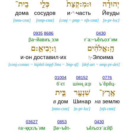
יְהוּדָ֗ה
וּ:מִ:קְצָת֙
כְּלֵ֣י
בֵית־
дома
сосудов
и·
*
·часть
Йеуды
[
nms-cnst
]
[
nmp-cnst
]
[
conj
~
prep
~
nfs-cnst
]
[
n-pr-loc
]
0935
8686
0430
βа~йәвиъˌэ:м
ғˈа:~ъěљо:ғˈим
הָֽ:אֱלֹהִ֔ים
וַ:יְבִיאֵ֥:ם
и·он доставил·их
·Элоима
ђ
[
conj-consec
~
hiphil-impf-3ms
~
3mp-sf
]
[
def-art
~
nmp-pr-dei
]
01004
08152
0776
бˈєτ
шiнңˌа:р
ъˈěрěц-‎
אֶֽרֶץ־
שִׁנְעָ֖ר
בֵּ֣ית
в
дом
Шинар
на
землю
[
nms-cnst
]
[
n-pr-loc
]
[
nfs-cnst
]
03627
0853
0430
ға~ққэ:љˈим
βә~ъěτ-‎
ъěљо:ғˈа:йβ