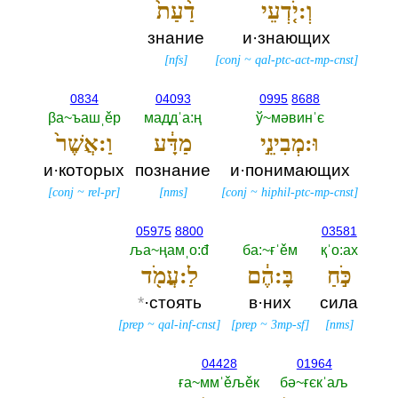
וְ:יֹ֤דְעֵי
דַ֨עַת֙
знание
и·знающих
[
nfs
]
[
conj
~
qal-ptc-act-mp-cnst
]
0834
04093
0995
8688
βа~ъашˌěр
маддˈа:ң
ў~мәвинˈє
וּ:מְבִינֵ֣י
מַדָּ֔ע
וַ:אֲשֶׁר֙
и·которых
познание
и·понимающих
[
conj
~
rel-pr
]
[
nms
]
[
conj
~
hiphil-ptc-mp-cnst
]
05975
8800
03581
ља~ңамˌо:đ
ба:~ғˈěм
қˈо:ах
כֹּ֣חַ
בָּ:הֶ֔ם
לַ:עֲמֹ֖ד
*
·стоять
в·них
сила
[
prep
~
qal-inf-cnst
]
[
prep
~
3mp-sf
]
[
nms
]
04428
01964
ға~ммˈěљěк
бә~ғєкˈаљ