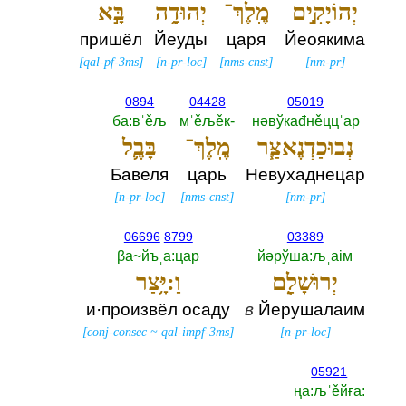
יְהוֹיָקִ֣ים
מֶֽלֶךְ־
יְהוּדָ֑ה
בָּ֣א
пришёл
Йеуды
царя
Йеоякима
[
qal-pf-3ms
]
[
n-pr-loc
]
[
nms-cnst
]
[
nm-pr
]
0894
04428
05019
ба:вˈěљ
мˈěљěк-‎
нәвўкаđнěццˈар
נְבוּכַדְנֶאצַּ֧ר
מֶֽלֶךְ־
בָּבֶ֛ל
Бавеля
царь
Невухаднецар
[
n-pr-loc
]
[
nms-cnst
]
[
nm-pr
]
06696
8799
03389
βа~йъˌа:цар
йәрўша:љˌаiм
יְרוּשָׁלִַ֖ם
וַ:יָּ֥צַר
и·произвёл осаду
в
Йерушалаим
[
conj-consec
~
qal-impf-3ms
]
[
n-pr-loc
]
05921
ңа:љˈěйға:‎