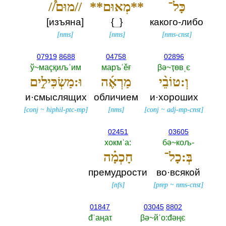
כָּל־
**מְאוּם**
//מוּם֩//
[изъяна]
{
_
}
какого-либо
[
nms
]
[
nms
]
[
nms-cnst
]
07919
8688
04758
02896
ў~маçқиљˈим
маръˈěғ
βә~ҭөвˌє
וְ:טוֹבֵ֨י
מַרְאֶ֜ה
וּ:מַשְׂכִּילִ֣ים
и·смыслящих
обличием
и·хороших
[
conj
~
hiphil-ptc-mp
]
[
nms
]
[
conj
~
adj-mp-cnst
]
02451
03605
хокмˈа:‎
бә~кољ-‎
בְּ:כָל־
חָכְמָ֗ה
премудрости
во·всякой
[
nfs
]
[
prep
~
nms-cnst
]
01847
03045
8802
đˈаңаτ
βә~йˈо:đәңє