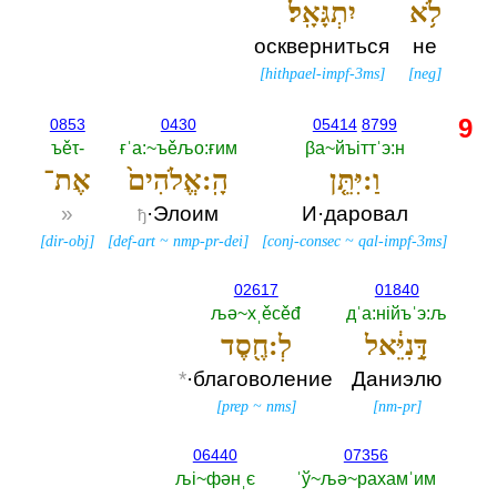
לֹ֥א
יִתְגָּאָֽל׃
оскверниться
не
[
hithpael-impf-3ms
]
[
neg
]
9
0853
0430
05414
8799
ъěτ-‎
ғˈа:~ъěљо:ғим
βа~йъiттˈэ:н
וַ:יִּתֵּ֤ן
הָֽ:אֱלֹהִים֙
אֶת־
»
·Элоим
И·даровал
ђ
[
dir-obj
]
[
def-art
~
nmp-pr-dei
]
[
conj-consec
~
qal-impf-3ms
]
02617
01840
љә~хˌěсěđ
дˈа:нiйъˈэ:љ
דָּ֣נִיֵּ֔אל
לְ:חֶ֖סֶד
*
·благоволение
Даниэлю
[
prep
~
nms
]
[
nm-pr
]
06440
07356
љi~фәнˌє
ˈў~љә~рахамˈим