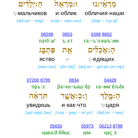
מַרְאֵ֔י:נוּ
וּ:מַרְאֵה֙
הַ:יְלָדִ֔ים
·мальчиков
и·облик
обличия·наши
ђ
[
def-art
~
nmp
]
[
conj
~
nms-cnst
]
[
nmp
~
1cp-sf
]
06598
0853
0398
8802
паτбˈаґ
ъˌэ:τ
ға:~ъˈо:кәљˈим
הָ:אֹ֣כְלִ֔ים
אֵ֖ת
פַּתְבַּ֣ג
яство
»
·едящих
ђ
[
nms-cnst
]
[
dir-obj
]
[
def-art
~
qal-ptc-act-mp
]
07200
8799
0834
04428
тiръˈэ:‎
βә~ка~ъашˈěр
ға~ммˈěљěк
הַ:מֶּ֑לֶךְ
וְ:כַ:אֲשֶׁ֣ר
תִּרְאֵ֔ה
увидишь
и·как·что
·царя
ђ
[
qal-impf-2ms
]
[
conj
~
prep
~
rel-pr
]
[
def-art
~
nms
]
05650
05973
06213
8798
ңава:đˈěйка:‎
ңiм-‎
ңаçˌэ:‎