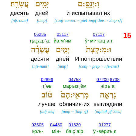
וַ:יְנַסֵּ֖:ם
יָמִ֥ים
עֲשָׂרָֽה׃
десять
дней
и·испытывал·их
[
nfs-num
]
[
nmp
]
[
conj-consec
~
piel-impf-3ms
~
3mp-sf
]
15
06235
03117
07117
ңаçа:рˈа:‎
йа:мˈим
ў~мi~кәцˌа:τ
וּ:מִ:קְצָת֙
יָמִ֣ים
עֲשָׂרָ֔ה
десяти
дней
И·по·прошествии
[
nfs-num
]
[
nmp
]
[
conj
~
prep
~
nfs-cnst
]
02896
04758
07200
8738
ҭˈөв
маръєғˌěм
нiръˈа:‎
נִרְאָ֤ה
מַרְאֵי:הֶם֙
ט֔וֹב
лучше
обличия·их
выглядели
[
adj-ms
]
[
nmp
~
3mp-sf
]
[
niphal-pf-3ms
]
03605
04480
01320
01277
қољ-‎
мiн-‎
ба:çˈа:р
ў~вәриъˌє