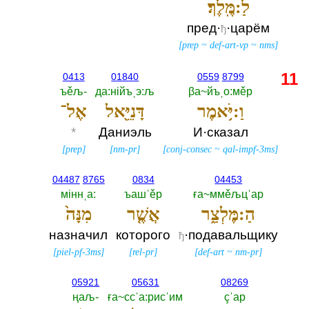
לַ:מֶּֽלֶךְ׃
пред·
·царём
ђ
[
prep
~
def-art-vp
~
nms
]
11
0413
01840
0559
8799
ъěљ-‎
да:нiйъˌэ:љ
βа~йъˌо:мěр
וַ:יֹּ֥אמֶר
דָּנִיֵּ֖אל
אֶל־
*
Даниэль
И·сказал
[
prep
]
[
nm-pr
]
[
conj-consec
~
qal-impf-3ms
]
04487
8765
0834
04453
мiннˌа:‎
ъашˈěр
ға~ммěљцˈар
הַ:מֶּלְצַ֑ר
אֲשֶׁ֤ר
מִנָּה֙
назначил
которого
·подавальщику
ђ
[
piel-pf-3ms
]
[
rel-pr
]
[
def-art
~
nm-pr
]
05921
05631
08269
ңаљ-‎
ға~ссˈа:рисˈим
çˈар