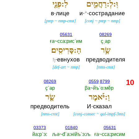
וּֽ:לְ:רַחֲמִ֑ים
לִ:פְנֵ֖י
в·лице
и·
*
·сострадание
[
prep
~
nmp-cnst
]
[
conj
~
prep
~
nmp
]
05631
08269
ға~сса:рисˈим
çˌар
שַׂ֥ר
הַ:סָּרִיסִֽים׃
·евнухов
предводителя
ђ
[
def-art
~
nmp
]
[
nms-cnst
]
10
08269
0559
8799
çˈар
βа~йъˈо:мěр
וַ:יֹּ֜אמֶר
שַׂ֤ר
предводитель
И·сказал
[
nms-cnst
]
[
conj-consec
~
qal-impf-3ms
]
03373
01840
05631
йа:рˈэ:‎
љә~đˈа:нiйъˈэ:љ
ға~сса:рисим