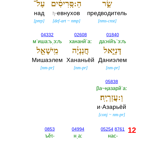
שַׂ֣ר
הַ:סָּֽרִיסִ֔ים
עַל־
над
·евнухов
предводитель
ђ
[
prep
]
[
def-art
~
nmp
]
[
nms-cnst
]
04332
02608
01840
мˈиша:ъˌэ:љ
хананйˈа:‎
да:нiйъˈэ:љ
דָּנִיֵּ֣אל
חֲנַנְיָ֔ה
מִֽישָׁאֵ֖ל
Мишаэлем
Хананьёй
Даниэлем
[
nm-pr
]
[
nm-pr
]
[
nm-pr
]
05838
βа~ңазарйˈа:‎
וַ:עֲזַרְיָֽה׃
и·Азарьёй
[
conj
~
nm-pr
]
12
0853
04994
05254
8761
ъěτ-‎
нˌа:‎
нас-‎