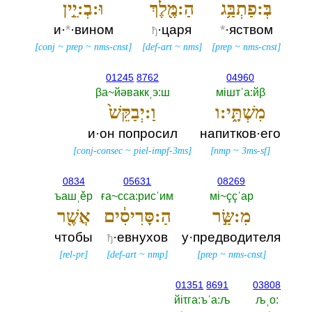
בְּ:פַתְבַּ֥ג
הַ:מֶּ֖לֶךְ
וּ:בְ:יֵ֣ין
и·
*
·вином
·царя
*
·яством
ђ
[
conj
~
prep
~
nms-cnst
]
[
def-art
~
nms
]
[
prep
~
nms-cnst
]
01245
8762
04960
βа~йәваккˌэ:ш
мiштˈа:йβ
מִשְׁתָּ֑י:ו
וַ:יְבַקֵּשׁ֙
и·он попросил
напитков·его
[
conj-consec
~
piel-impf-3ms
]
[
nmp
~
3ms-sf
]
0834
05631
08269
ъашˌěр
ға~сса:рисˈим
мi~ççˈар
מִ:שַּׂ֣ר
הַ:סָּרִיסִ֔ים
אֲשֶׁ֖ר
чтобы
·евнухов
у·предводителя
ђ
[
rel-pr
]
[
def-art
~
nmp
]
[
prep
~
nms-cnst
]
01351
8691
03808
йiτга:ъˈа:љ
љˌо:‎