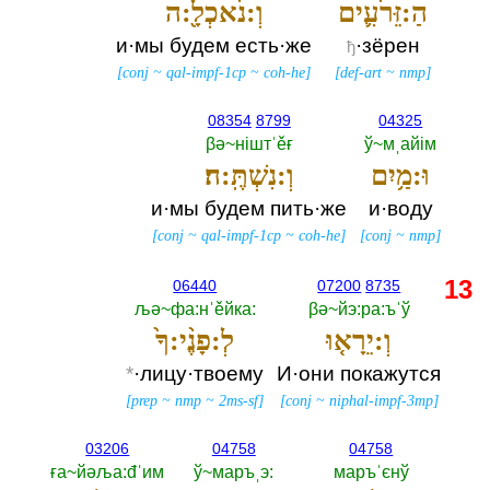
הַ:זֵּרֹעִ֛ים
וְ:נֹאכְלָ֖:ה
и·мы будем есть·же
·зёрен
ђ
[
conj
~
qal-impf-1cp
~
coh-he
]
[
def-art
~
nmp
]
08354
8799
04325
βә~нiштˈěғ
ў~мˌайiм
וּ:מַ֥יִם
וְ:נִשְׁתֶּֽ:ה׃
и·мы будем пить·же
и·воду
[
conj
~
qal-impf-1cp
~
coh-he
]
[
conj
~
nmp
]
13
06440
07200
8735
љә~фа:нˈěйка:‎
βә~йэ:ра:ъˈў
וְ:יֵרָא֤וּ
לְ:פָנֶ֨י:ךָ֙
*
·лицу·твоему
И·они покажутся
[
prep
~
nmp
~
2ms-sf
]
[
conj
~
niphal-impf-3mp
]
03206
04758
04758
ға~йәља:đˈим
ў~маръˌэ:‎
маръˈєнў