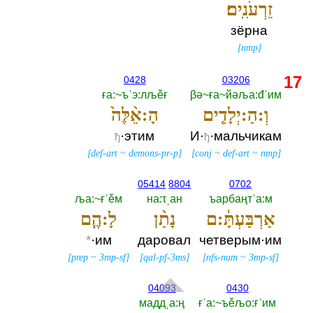
זֵרְעֹנִֽים׃
зёрна
[
nmp
]
17
0428
03206
ға:~ъˈэ:лљěғ
βә~ға~йәља:đˈим
וְ:הַ:יְלָדִ֤ים
הָ:אֵ֨לֶּה֙
·этим
И·
·мальчикам
ђ
ђ
[
def-art
~
demons-pr-p
]
[
conj
~
def-art
~
nmp
]
05414
8804
0702
ља:~ғˈěм
на:τˌан
ъарбаңтˈа:м
אַרְבַּעְתָּ֔:ם
נָתַ֨ן
לָ:הֶ֧ם
*
·им
даровал
четверым·им
[
prep
~
3mp-sf
]
[
qal-pf-3ms
]
[
nfs-num
~
3mp-sf
]
04093
0430
маддˌа:ң
ғˈа:~ъěљо:ғˈим