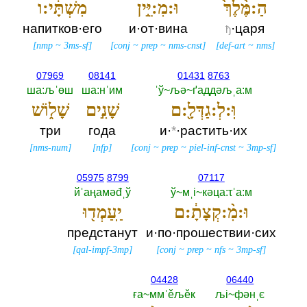
הַ:מֶּ֨לֶךְ֙
וּ:מִ:יֵּ֣ין
מִשְׁתָּ֔י:ו
напитков·его
и·от·вина
·царя
ђ
[
nmp
~
3ms-sf
]
[
conj
~
prep
~
nms-cnst
]
[
def-art
~
nms
]
07969
08141
01431
8763
ша:љˈөш
ша:нˈим
ˈў~љә~ґаддәљˌа:м
וּֽ:לְ:גַדְּלָ֖:ם
שָׁנִ֣ים
שָׁל֑וֹשׁ
три
года
и·
*
·растить·их
[
nms-num
]
[
nfp
]
[
conj
~
prep
~
piel-inf-cnst
~
3mp-sf
]
05975
8799
07117
йˈаңамәđˌў
ў~мˌi~кәца:τˈа:м
וּ:מִ֨:קְצָתָ֔:ם
יַֽעַמְד֖וּ
предстанут
и·по·прошествии·сих
[
qal-impf-3mp
]
[
conj
~
prep
~
nfs
~
3mp-sf
]
04428
06440
ға~ммˈěљěк
љi~фәнˌє