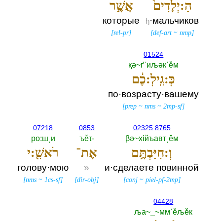
הַ:יְלָדִים֙
אֲשֶׁ֣ר
которые
·мальчиков
ђ
[
rel-pr
]
[
def-art
~
nmp
]
01524
қә~ґˈиљәкˈěм
כְּ:גִֽילְ:כֶ֔ם
по·возрасту·вашему
[
prep
~
nms
~
2mp-sf
]
07218
0853
02325
8765
ро:шˌи
ъěτ-‎
βә~хiйъавтˌěм
וְ:חִיַּבְתֶּ֥ם
אֶת־
רֹאשִׁ֖:י
голову·мою
»
и·сделаете повинной
[
nms
~
1cs-sf
]
[
dir-obj
]
[
conj
~
piel-pf-2mp
]
04428
ља~_~ммˈěљěк