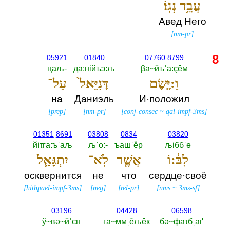
עֲבֵ֥ד נְגֽוֹ׃
Авед Него
[
nm-pr
]
8
05921
01840
07760
8799
ңаљ-‎
да:нiйъэ:љ
βа~йъˈа:çěм
וַ:יָּ֤שֶׂם
דָּנִיֵּאל֙
עַל־
на
Даниэль
И·положил
[
prep
]
[
nm-pr
]
[
conj-consec
~
qal-impf-3ms
]
01351
8691
03808
0834
03820
йiτга:ъˈаљ
љˈо:-‎
ъашˈěр
љiббˈө
לִבּ֔:וֹ
אֲשֶׁ֧ר
לֹֽא־
יִתְגָּאַ֛ל
осквернится
не
что
сердце·своё
[
hithpael-impf-3ms
]
[
neg
]
[
rel-pr
]
[
nms
~
3ms-sf
]
03196
04428
06598
ў~вә~йˈєн
ға~ммˌěљěк
бә~фаτбˌаґ