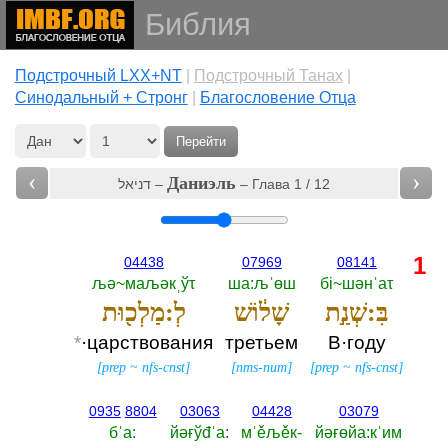
Библия
Подстрочный LXX+NT
|
Подстрочный Танах
|
Cинодальный + Стронг
|
Благословение Отца
Перейти
‹
›
Даниэль
דניאל –
– Глава 1 / 12
1
04438
07969
08141
љә~маљәкˌўτ
ша:љˈөш
бi~шәнˈаτ
בִּ:שְׁנַ֣ת
שָׁל֔וֹשׁ
לְ:מַלְכ֖וּת
*
·царствования
третьем
В·году
[
prep
~
nfs-cnst
]
[
nms-num
]
[
prep
~
nfs-cnst
]
0935
8804
03063
04428
03079
бˈа:‎
йәғўđˈа:‎
мˈěљěк-‎
йәғөйа:кˈим