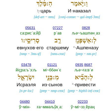
וַ:יֹּ֣אמֶר
הַ:מֶּ֔לֶךְ
·царь
И·наказал
ђ
[
def-art
~
nms
]
[
conj-consec
~
qal-impf-3ms
]
05631
07227
0828
са:рисˈа:йβ
рˈав
љә~ъашпәнˌаз
לְ:אַשְׁפְּנַ֖ז
רַ֣ב
סָרִיסָ֑י:ו
евнухов·его
старшему
*
·Ашпеназу
[
nmp
~
3ms-sf
]
[
nms-cnst
]
[
prep
~
nm-pr
]
03478
01121
0935
8687
йiçра:ъˈэ:љ
мi~ббәнˈє
љә~ға:вˈи
לְ:הָבִ֞יא
מִ:בְּנֵ֧י
יִשְׂרָאֵ֛ל
Исраэля
из·сынов
*
·привести
[
n-pr-loc
]
[
prep
~
nmp-cnst
]
[
prep
~
hiphil-inf-cnst
]
04480
04410
02233
ў~мiн-‎
ға~ммәљўкˌа:‎
ў~мi~ззˌěраң