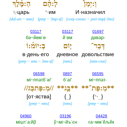
וַ:יְמַן֩
לָ:הֶ֨ם
הַ:מֶּ֜לֶךְ
·царь
*
·им
И·назначил
ђ
[
def-art
~
nms
]
[
prep
~
3mp-sf
]
[
conj-consec
~
piel-impf-3ms
]
03117
03117
01697
бә~йөмˈө
йˈөм
дәвар-‎
דְּבַר־
י֣וֹם
בְּ:יוֹמ֗:וֹ
в·день·его
дневное
довольствие
[
prep
~
nms
~
3ms-sf
]
[
nms
]
[
nms-cnst
]
06598
0897
06595
мi~ппаτбˈаґ
бˈаґ
мi~ппаτ-‎
**מִ:פַּת־**
**בַּ֤ג**
//מִ:פַּתבַּג//
[от·яства]
{
_
}
{‎
*
·
_
‎}
[
prep
~
nms
]
[
nms
]
[
prep
~
nms
]
04960
03196
04428
мiштˈа:йβ
ў~мi~йъˈєн
ға~ммˈěљěк