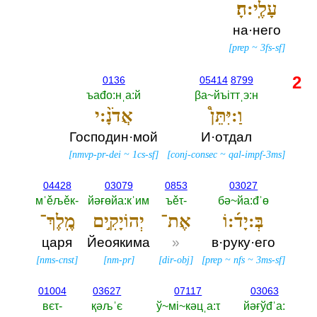
עָלֶֽי:הָ׃
на·него
[
prep
~
3fs-sf
]
2
0136
05414
8799
ъаđо:нˌа:й
βа~йъiттˌэ:н
וַ:יִּתֵּן֩
אֲדֹנָ֨:י
Господин·мой
И·отдал
[
nmvp-pr-dei
~
1cs-sf
]
[
conj-consec
~
qal-impf-3ms
]
04428
03079
0853
03027
мˈěљěк-‎
йәғөйа:кˈим
ъěτ-‎
бә~йа:đˈө
בְּ:יָד֜:וֹ
אֶת־
יְהוֹיָקִ֣ים
מֶֽלֶךְ־
царя
Йеоякима
»
в·руку·его
[
nms-cnst
]
[
nm-pr
]
[
dir-obj
]
[
prep
~
nfs
~
3ms-sf
]
01004
03627
07117
03063
вєτ-‎
қәљˈє
ў~мi~кәцˌа:τ
йәғўđˈа:‎