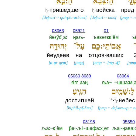
נֵ֤י
הַ:צָּבָא֙
הַ:בָּ֣א
·пришедшего
·войска
пред
ђ
ђ
[
def-art
~
qal-ptc-act-ms
]
[
def-art
~
nms
]
[
prep
~
n
03063
05921
01
йәғўđˌа:‎
ңаљ-‎
ъавөτєкˈěм
ъ
־
אֲבוֹתֵי:כֶ֛ם
עַל־
יְהוּדָ֖ה
йеудеев
на
отцов·ваших
[
n-pr-gent
]
[
prep
]
[
nmp
~
2mp-sf
]
[
nmp
05060
8689
08064
ғiггˈиаң
ља~_~шша:мˌа
לַ:שָּׁמַ֖יִם
הִגִּֽיעַ׃
достигшей
*
·
·небес
ђ
[
hiphil-pf-3ms
]
[
prep
~
def-art-vp
~
n
08198
05650
ља:~кˈěм
βә~љi~шәфа:хˌөτ
ља~ңава: