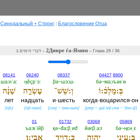
|
Cинодальный + Стронг
|
Благословение Отца
2Дивре ѓа-Ямим
דברי הימים ב‎ –
– Глава 28 / 36
08141
06240
08337
04427
8800
ша:нˈа:‎
ңěçрˈэ:‎
βә~шэ:ш-‎
бә~ма:љәкˈө
בְּ:מָלְכ֔:וֹ
וְ:שֵׁשׁ־
עֶשְׂרֵ֣ה
שָׁנָ֔ה
лет
надцать
и·шесть
когда·воцарился·он
[
nfs
]
[
nfs-num
]
[
conj
~
nms-num
]
[
prep
~
qal-inf-cnst
~
3ms-sf
]
01
01732
03068
05869
ъа:вˈiйβ
қә~đа:βˌиđ
йәғβˌа:ғ
бә~ңєнˌє
בְּ:עֵינֵ֥י
יְהוָ֖ה
כְּ:דָוִ֥יד
אָבִֽי:ו׃