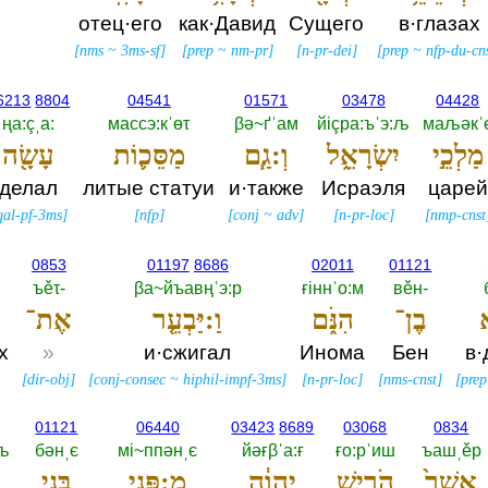
отец·его
как·Давид
Сущего
в·глазах
[
nms
~
3ms-sf
]
[
prep
~
nm-pr
]
[
n-pr-dei
]
[
prep
~
nfp-du-cn
6213
8804
04541
01571
03478
04428
ңа:çˌа:‎
массэ:кˈөτ
βә~ґˈам
йiçра:ъˈэ:љ
маљәкˈ
מַלְכֵ֣י
יִשְׂרָאֵ֑ל
וְ:גַ֧ם
מַסֵּכ֛וֹת
עָשָׂ֖ה
делал
литые статуи
и·также
Исраэля
царей
qal-pf-3ms
]
[
nfp
]
[
conj
~
adv
]
[
n-pr-loc
]
[
nmp-cnst
0853
01197
8686
02011
01121
ъěτ-‎
βа~йъавңˈэ:р
ғiннˈо:м
вěн-‎
א
בֶן־
הִנֹּ֑ם
וַ:יַּבְעֵ֤ר
אֶת־
х
»
и·сжигал
Инома
Бен
в·
[
dir-obj
]
[
conj-consec
~
hiphil-impf-3ms
]
[
n-pr-loc
]
[
nms-cnst
]
[
prep
01121
06440
03423
8689
03068
0834
:љ
бәнˌє
мi~ппәнˌє
йәғβˈа:ғ
ғо:рˈиш
ъашˌěр
אֲשֶׁר֙
הֹרִ֣ישׁ
יְהוָ֔ה
מִ:פְּנֵ֖י
בְּנֵ֥י
י