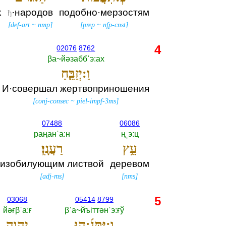
х
·народов
подобно·мерзостям
ђ
[
def-art
~
nmp
]
[
prep
~
nfp-cnst
]
4
02076
8762
βа~йәзаббˈэ:ах
וַ:יְזַבֵּ֧חַ
И·совершал жертвоприношения
[
conj-consec
~
piel-impf-3ms
]
07488
06086
раңанˈа:н
ңˌэ:ц
עֵ֥ץ
רַעֲנָֽן׃
изобилующим листвой
деревом
[
adj-ms
]
[
nms
]
5
03068
05414
8799
йәғβˈа:ғ
βˈа~йъiттәнˈэ:ғў
וַֽ:יִּתְּנֵ֜:הוּ
יְהוָ֣ה