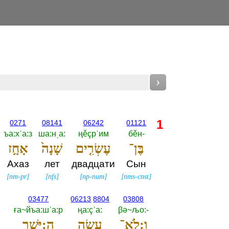
›
1
0271
08141
06242
01121
ъа:хˈа:з
ша:нˌа:‎
ңěçрˈим
бěн-‎
בֶּן־
עֶשְׂרִ֤ים
שָׁנָה֙
אָחָ֣ז
Ахаз
лет
двадцати
Сын
[
nm-pr
]
[
nfs
]
[
np-num
]
[
nms-cnst
]
03477
06213
8804
03808
ға~йъа:шˈа:р
ңа:çˈа:‎
βә~љо:-‎
וְ:לֹא־
עָשָׂ֧ה
הַ:יָּשָׁ֛ר