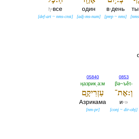
·все
один
в·день
ты
ђ
[
def-art
~
nms-cnst
]
[
adj-ms-num
]
[
prep
~
nms
]
[
nms
05840
0853
ңазрикˌа:м
βә~ъěτ-‎
וְ:אֶת־
עַזְרִיקָ֖ם
Азрикама
и·
»
[
nm-pr
]
[
conj
~
dir-obj
]