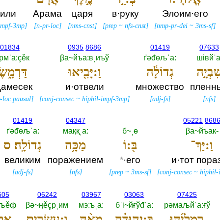
зили
Арама
царя
в·руку
Элоим·его
-impf-3mp
]
[
n-pr-loc
]
[
nms-cnst
]
[
prep
~
nfs-cnst
]
[
nmp-pr-dei
~
3ms-sf
]
01834
0935
8686
01419
07633
рмˈа:çěк
βа~йъа:вˌиъў
ґәđөљˈа:‎
шiвйˈа:
ִׁבְיָ֣ה
גְדוֹלָ֔ה
וַ:יָּבִ֖יאוּ
דַּרְמָ֑שׂ
амесек
и·отвели
множество
пленн
-loc pausal
]
[
conj-consec
~
hiphil-impf-3mp
]
[
adj-fs
]
[
nfs
]
01419
04347
05221
868
ґәđөљˈа:‎
маққˌа:‎
б~ˌө
βа~йъак-‎
וַ:יַּךְ־
בּ֖:וֹ
מַכָּ֥ה
גְדוֹלָֽה׃ ס
великим
поражением
*
·его
и·тот пора
[
adj-fs
]
[
nfs
]
[
prep
~
3ms-sf
]
[
conj-consec
~
hiphil
505
06242
03967
03063
07425
ěљěф
βә~ңěçрˌим
мэ:ъˌа:‎
бˈi~йғўđˈа:‎
рәмаљйˈа:ғў
רְמַלְיָ֜הוּ
בִּֽ:יהוּדָ֗ה
מֵאָ֨ה
וְ:עֶשְׂרִ֥ים
אֶ֛ל