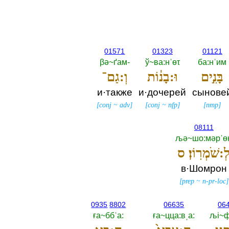
01571
01323
01121
βә~ґам-‎
ў~ва:нˈөτ
ба:нˈим
בָּנִ֣ים
וּ:בָנ֔וֹת
וְ:גַם־
и·также
и·дочерей
сынове
[
conj
~
adv
]
[
conj
~
nfp
]
[
nmp
]
08111
љә~шо:мәрˈө
ְ:שֹׁמְרֽוֹן׃ ס
в·Шомрон
[
prep
~
n-pr-loc
]
0935
8802
06635
06
ға~ббˈа:‎
ға~цца:вˌа:‎
љi~ф