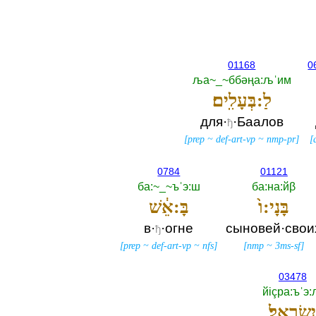
01168
0
ља~_~ббәңа:љˈим
לַ:בְּעָלִֽים׃
для·
·Баалов
ђ
[
prep
~
def-art-vp
~
nmp-pr
]
[
0784
01121
ба:~_~ъˈэ:ш
ба:на:йβ
בָּנָי:ו֙
בָּ:אֵ֔שׁ
в·
·огне
сыновей·свои
ђ
[
prep
~
def-art-vp
~
nfs
]
[
nmp
~
3ms-sf
]
03478
йiçра:ъˈэ
ִשְׂרָאֵֽל׃