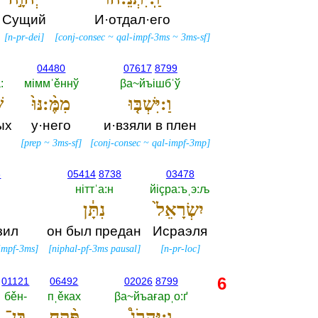
Сущий
И·отдал·его
[
n-pr-dei
]
[
conj-consec
~
qal-impf-3ms
~
3ms-sf
]
04480
07617
8799
‎
мiммˈěннў
βа~йъiшбˈў
וַ:יִּשְׁבּ֤וּ
מִמֶּ֨:נּוּ֙
ש
ых
у·него
и·взяли в плен
[
prep
~
3ms-sf
]
[
conj-consec
~
qal-impf-3mp
]
6
05414
8738
03478
нiттˈа:н
йiçра:ъˌэ:љ
יִשְׂרָאֵל֙
נִתָּ֔ן
зил
он был предан
Исраэля
-impf-3ms
]
[
niphal-pf-3ms pausal
]
[
n-pr-loc
]
6
01121
06492
02026
8799
бěн-‎
пˌěках
βа~йъағарˌо:ґ
וַ:יַּהֲרֹג֩
פֶּ֨קַח
בֶּן־