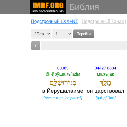
Библия
Подстрочный LXX+NT
|
Подстрочный Танах
Перейти
‹
03389
04427
8804
бi~йрўша:љˈа:iм
ма:љˌак
מָלַ֖ךְ
בִּ:ירוּשָׁלִָ֑ם
в·Йерушалаиме
он царствовал
[
prep
~
n-pr-loc pausal
]
[
qal-pf-3ms
]