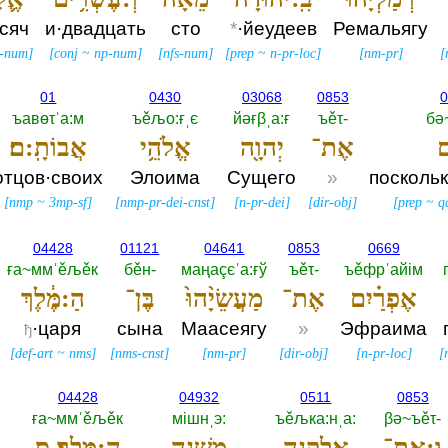
сяч
и·двадцать
сто
*
·йеудеев
Ремальягу
-num
]
[
conj
~
np-num
]
[
nfs-num
]
[
prep
~
n-pr-loc
]
[
nm-pr
]
[
01
0430
03068
0853
0
ъавөτˈа:м
ъěљо:ғˌє
йәғβˌа:ғ
ъěτ-‎
бә
ם
אֶת־
יְהוָ֖ה
אֱלֹהֵ֥י
אֲבוֹתָֽ:ם׃
отцов·своих
Элоима
Сущего
»
посколь
[
nmp
~
3mp-sf
]
[
nmp-pr-dei-cnst
]
[
n-pr-dei
]
[
dir-obj
]
[
prep
~
q
04428
01121
04641
0853
0669
ға~ммˈěљěк
бěн-‎
маңаçєˈа:ғў
ъěτ-‎
ъěфрˈайiм
אֶפְרַ֗יִם
אֶת־
מַעֲשֵׂיָ֨הוּ֙
בֶּן־
הַ:מֶּ֔לֶךְ
·царя
сына
Маасеягу
»
Эфраима
ђ
[
def-art
~
nms
]
[
nms-cnst
]
[
nm-pr
]
[
dir-obj
]
[
n-pr-loc
]
[
04428
04932
0511
0853
ға~ммˈěљěк
мiшнˌэ:‎
ъěљка:нˌа:‎
βә~ъěτ-‎
וְ:אֶת־
אֶלְקָנָ֖ה
מִשְׁנֵ֥ה
הַ:מֶּֽלֶךְ׃ ס