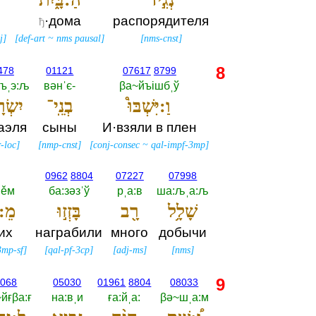
·дома
распорядителя
ђ
j
]
[
def-art
~
nms pausal
]
[
nms-cnst
]
8
478
01121
07617
8799
:ъˌэ:љ
вәнˈє-‎
βа~йъiшбˌў
וַ:יִּשְׁבּוּ֩
בְנֵֽי־
יִשְׂר
аэля
сыны
И·взяли в плен
-loc
]
[
nmp-cnst
]
[
conj-consec
~
qal-impf-3mp
]
0962
8804
07227
07998
ˈěм
ба:зәзˈў
рˌа:в
ша:љˌа:љ
שָׁלָ֥ל
רָ֖ב
בָּזְז֣וּ
מֵ:
их
награбили
много
добычи
3mp-sf
]
[
qal-pf-3cp
]
[
adj-ms
]
[
nms
]
9
3068
05030
01961
8804
08033
йғβа:ғ
на:вˌи
ға:йˌа:‎
βә~шˌа:м