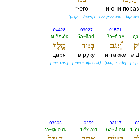
*
·его
и·они пора
[
prep
~
3ms-sf
]
[
conj-consec
~
hiphil
04428
03027
01571
мˈěљěк
бә~йаđ-‎
βә~ґˌам
да
ֶק
וְ֠:גַם
בְּ:יַד־
מֶ֤לֶךְ
царя
в·руку
и·также
в
Д
[
nms-cnst
]
[
prep
~
nfs-cnst
]
[
conj
~
adv
]
[
n-pr
03605
0259
03117
0
ға~ққˈо:љ
ъěхˌа:đ
бә~йˌөм
ъˈ
ֶף
בְּ:י֥וֹם
אֶחָ֖ד
הַ:כֹּ֣ל