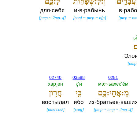
עֲבָדִ֥ים
וְ:לִ:שְׁפָח֖וֹת
לָ:כֶ֑ם
для·себя
и·в·рабынь
в·раб
[
prep
~
2mp-sf
]
[
conj
~
prep
~
nfp
]
[
prep
~
nm
ъ
׃
Эло
[
nmp-
02740
03588
0251
харˌөн
қˈи
мэ:~ъахєкˈěм
מֵ:אֲחֵי:כֶ֑ם
כִּ֛י
חֲר֥וֹן
воспылал
ибо
из·братьев·ваши
[
nms-cnst
]
[
conj
]
[
prep
~
nmp
~
2mp-sf
]