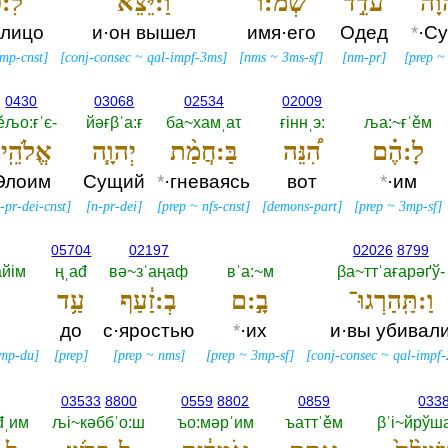
וָה֮
עֹדֵ֣ד
שְׁמ:וֹ֒
וַ:יֵּצֵ֗א
לִ:פְ
·лицо
и·он вышел
имя·его
Одед
*
·С
mp-cnst
]
[
conj-consec
~
qal-impf-3ms
]
[
nms
~
3ms-sf
]
[
nm-pr
]
[
prep
0430
03068
02534
02009
ěљо:ғˈє-‎
йәғβˈа:ғ
ба~хамˌаτ
ғiннˌэ:‎
ља:~ғˈěм
לָ:הֶ֗ם
הִ֠נֵּה
בַּ:חֲמַ֨ת
יְהוָ֧ה
אֱלֹהֵֽי
Элоим
Сущий
*
·гневаясь
вот
*
·им
-pr-dei-cnst
]
[
n-pr-dei
]
[
prep
~
nfs-cnst
]
[
demons-part
]
[
prep
~
3mp-sf
]
05704
02197
02026
8799
йiм
ңˌаđ
вә~зˈаңаф
вˈа:~м
βа~ттˈағарәґў-‎
וַ:תַּֽהַרְגוּ־
בָ֣:ם
בְ:זַ֔עַף
עַ֥ד
до
с·яростью
*
·их
и·вы убивал
mp-du
]
[
prep
]
[
prep
~
nms
]
[
prep
~
3mp-sf
]
[
conj-consec
~
qal-impf
03533
8800
0559
8802
0859
033
đˌим
љi~кәббˈо:ш
ъо:мәрˈим
ъаттˈěм
βˈi~йрўш