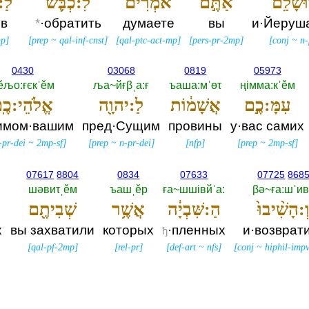
ּשָׁלִַ֨ם֙
אַתֶּ֣ם
אֹמְרִ֔ים
לִ:כְבֹּ֛שׁ
לַ:
ов
*
·обратить
думаете
вы
и·Йеруш
p
]
[
prep
~
qal-inf-cnst
]
[
qal-ptc-act-mp
]
[
pers-pr-2mp
]
[
conj
~
n-
0430
03068
0819
05973
ěљо:ғєкˈěм
ља~йғβˌа:ғ
ъаша:мˈөτ
ңiмма:кˈěм
עִמָּ:כֶ֣ם
אֲשָׁמ֔וֹת
לַ:יהוָ֖ה
אֱלֹהֵי:כֶֽם
имом·вашим
пред·Сущим
провины
у·вас самих
pr-dei
~
2mp-sf
]
[
prep
~
n-pr-dei
]
[
nfp
]
[
prep
~
2mp-sf
]
07617
8804
0834
07633
07725
868
шәвиτˌěм
ъашˌěр
ға~шшiвйˈа:‎
βә~ға:шˈи
ְ:הָשִׁ֨יבוּ֙
הַ:שִּׁבְיָ֔ה
אֲשֶׁ֥ר
שְׁבִיתֶ֖ם
х
вы захватили
которых
·пленных
и·возврат
ђ
[
qal-pf-2mp
]
[
rel-pr
]
[
def-art
~
nfs
]
[
conj
~
hiphil-imp