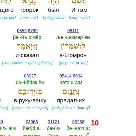
וְ֠:שָׁם
הָיָ֨ה
נָבִ֥יא
לַֽ:יה
ущего
пророк
был
И·там
~
n-pr-dei
]
[
nms-cnst
]
[
qal-pf-3ms
]
[
conj
~
adv
]
0559
8799
08111
βа~йъˈо:мěр
љә~шо:мәрˈөн
לְ:שֹׁמְר֔וֹן
וַ:יֹּ֣אמֶר
и·сказал
в·Шомрон
[
conj-consec
~
qal-impf-3ms
]
[
prep
~
n-pr-loc
]
03027
05414
8804
бә~йěđәкˈěм
нәτа:нˈа:м
נְתָנָ֣:ם
בְּ:יֶדְ:כֶ֑ם
и
в·руку·вашу
предал·их
-2mp
]
[
prep
~
nfs
~
2mp-sf
]
[
qal-pf-3ms
~
3mp-sf
]
10
89
03063
01121
06258
а:љˈаiм
йәғўđˈа:‎
бәнˈє-‎
βә~ңаттˌа:‎