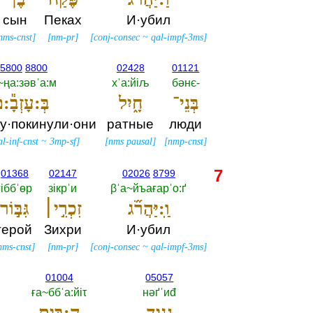
сын
Пеках
И·убил
nms-cnst
]
[
nm-pr
]
[
conj-consec
~
qal-impf-3ms
]
5800
8800
02428
01121
~ңа:зәвˈа:м
хˈа:йiљ
бәнє-‎
בְּנֵי־
חָ֑יִל
בְּ:עָזְבָ֕:
ку·покинули·они
ратные
люди
al-inf-cnst
~
3mp-sf
]
[
nms pausal
]
[
nmp-cnst
]
7
01368
02147
02026
8799
гiббˈөр
зiкрˈи
βˈа~йъағарˈо:ґ
וַֽ:יַּהֲרֹ֞ג
זִכְרִ֣י׀
גִּבּ֣וֹר
герой
Зихри
И·убил
nms-cnst
]
[
nm-pr
]
[
conj-consec
~
qal-impf-3ms
]
01004
05057
ға~ббˈа:йiτ
нәґˈиđ
נְגִ֣יד
הַ:בָּ֑יִת