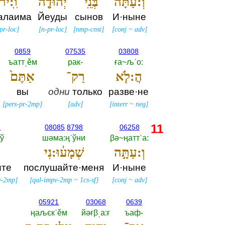
וְ֠:עַתָּה
בְּנֵֽי־
יְהוּדָ֤ה
וִֽ:ירו
алаима
Йеуды
сынов
И·ныне
pr-loc
]
[
n-pr-loc
]
[
nmp-cnst
]
[
conj
~
adv
]
0859
07535
03808
ъаттˌěм
рак-‎
ға~љˈо:‎
הֲ:לֹ֤א
רַק־
אַתֶּם֙
вы
одни
только
разве·не
[
pers-pr-2mp
]
[
adv
]
[
interr
~
neg
]
11
5
08085
8798
06258
вў
шәма:ңˈўни
βә~ңаттˈа:‎
וְ:עַתָּ֣ה
שְׁמָע֔וּ:נִי
ו
ите
послушайте·меня
И·ныне
v-2mp
]
[
qal-impv-2mp
~
1cs-sf
]
[
conj
~
adv
]
05921
03068
0639
ңаљєкˈěм
йәғβˌа:ғ
ъаф-‎