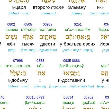
·царя
второго
после
Элькану
и·
»
ђ
[
def-art
~
nms
]
[
nms-cnst
]
[
nm-pr
]
[
conj
~
dir-ob
0802
0505
03967
0251
03
на:шим
ъˈěљěф
ма:τˈайiм
мˈэ:~ъахєғˈěм
йiçра
ָאֵ֨ל
מֵֽ:אֲחֵי:הֶ֜ם
מָאתַ֣יִם
אֶ֗לֶף
נָשִׁים֙
й
жён
тысяч
двести
у·братьев·своих
Иср
[
nfp
]
[
nms-num
]
[
nfp-du-num
]
[
prep
~
nmp
~
3mp-sf
]
[
n-pr
07998
0853
0935
8686
н
ға~шша:љˌа:љ
ъěτ-‎
βа~йъа:вˌиъў
мэ:ғ
הֶ֑ם
וַ:יָּבִ֥יאוּ
אֶת־
הַ:שָּׁלָ֖ל
ל
·добычу
»
и·доставили
у·н
ђ
[
def-art
~
nms
]
[
dir-obj
]
[
conj-consec
~
hiphil-impf-3mp
]
[
prep
~
440
03318
8799
08034
05752
0
әнˈє
βа~йъэ:цˈэ:‎
шәмˌө
ңо:đˈэ:đ
љˈа~