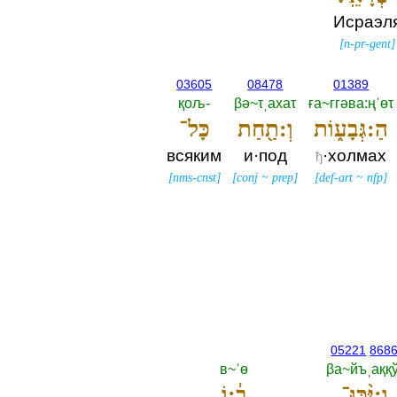
Исраэл
[
n-pr-gent
]
03605
08478
01389
қољ-‎
βә~τˌахаτ
ға~ггәва:ңˈөτ
הַ:גְּבָע֑וֹת
וְ:תַ֖חַת
כָּל־
всяким
и·под
·холмах
ђ
[
nms-cnst
]
[
conj
~
prep
]
[
def-art
~
nfp
]
05221
868
в~ˈө
βа~йъˌаққў-
וַ:יַּ֨כּוּ־
ב֔:וֹ