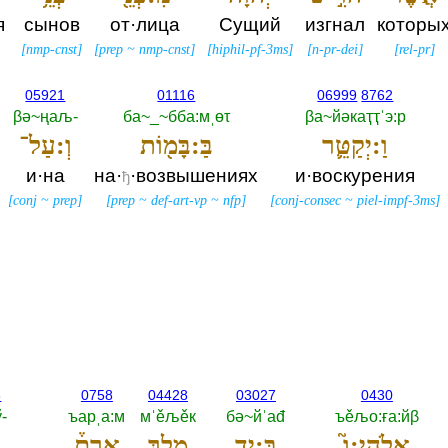
я
сынов
от·лица
Сущий
изгнал
которы
[
nmp-cnst
]
[
prep
~
nmp-cnst
]
[
hiphil-pf-3ms
]
[
n-pr-dei
]
[
rel-pr
]
05921
01116
06999
8762
βә~ңаљ-‎
ба~_~бба:мˌөτ
βа~йәкаҭҭˈэ:р
וַ:יְקַטֵּ֛ר
בַּ:בָּמ֖וֹת
וְ:עַל־
и·на
на·
·возвышениях
и·воскурения
ђ
[
conj
~
prep
]
[
prep
~
def-art-vp
~
nfp
]
[
conj-consec
~
piel-impf-3ms
]
6
0758
04428
03027
0430
‎
ъарˌа:м
мˈěљěк
бә~йˈаđ
ъěљо:ға:йβ
אֱלֹהָי:ו֮
בְּ:יַ֣ד
מֶ֣לֶךְ
אֲרָם֒