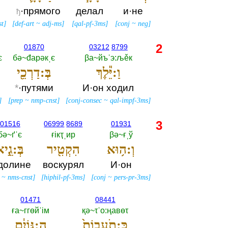
·прямого
делал
и·не
ђ
st
]
[
def-art
~
adj-ms
]
[
qal-pf-3ms
]
[
conj
~
neg
]
2
01870
03212
8799
є
бә~đарәкˌє
βа~йъˈэ:љěк
וַ:יֵּ֕לֶךְ
בְּ:דַרְכֵ֖י
*
·путями
И·он ходил
]
[
prep
~
nmp-cnst
]
[
conj-consec
~
qal-impf-3ms
]
3
01516
06999
8689
01931
бә~ґˈє
ғiкҭˌир
βә~ғˌў
וְ:ה֥וּא
הִקְטִ֖יר
בְּ:גֵ֣י
долине
воскурял
И·он
~
nms-cnst
]
[
hiphil-pf-3ms
]
[
conj
~
pers-pr-3ms
]
01471
08441
ға~ггөйˈiм
қә~τˈо:ңавөτ
כְּ:תֹֽעֲבוֹת֙
הַ:גּוֹיִ֔ם