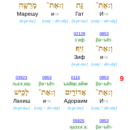
וְ:אֶת־
גַּ֥ת
וְ:אֶת־
מָרֵשָׁ֖ה
Марешу
и·
»
Гат
И·
»
[
n-pr-loc
]
[
conj
~
dir-obj
]
[
n-pr-loc
]
[
conj
~
dir-obj
]
02128
0853
зˈиф
βә~ъěτ-‎
וְ:אֶת־
זִֽיף׃
Зиф
и·
»
[
n-pr-loc
]
[
conj
~
dir-obj
]
9
03923
0853
0115
0853
ља:кˌиш
βә~ъěτ-‎
ъаđөрˌайiм
βә~ъěτ-‎
וְ:אֶת־
אֲדוֹרַ֥יִם
וְ:אֶת־
לָכִ֖ישׁ
Лахиш
и·
»
Адораим
И·
»
[
n-pr-loc
]
[
conj
~
dir-obj
]
[
n-pr-loc
]
[
conj
~
dir-obj
]
05825
0853
ңазэ:кˈа:‎
βә~ъěτ-‎