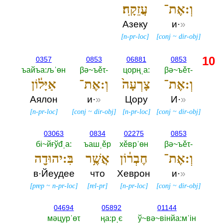
וְ:אֶת־
עֲזֵקָֽה׃
Азеку
и·
»
[
n-pr-loc
]
[
conj
~
dir-obj
]
10
0357
0853
06881
0853
ъайъа:љˈөн
βә~ъěτ-‎
цорңˌа:‎
βә~ъěτ-‎
וְ:אֶת־
צָרְעָה֙
וְ:אֶת־
אַיָּל֔וֹן
Аялон
и·
»
Цору
И·
»
[
n-pr-loc
]
[
conj
~
dir-obj
]
[
n-pr-loc
]
[
conj
~
dir-obj
]
03063
0834
02275
0853
бi~йғўđˌа:‎
ъашˌěр
хěврˈөн
βә~ъěτ-‎
וְ:אֶת־
חֶבְר֔וֹן
אֲשֶׁ֥ר
בִּ:יהוּדָ֖ה
в·Йеудее
что
Хеврон
и·
»
[
prep
~
n-pr-loc
]
[
rel-pr
]
[
n-pr-loc
]
[
conj
~
dir-obj
]
04694
05892
01144
мәцурˈөτ
ңа:рˌє
ў~вә~вiнйа:мˈiн