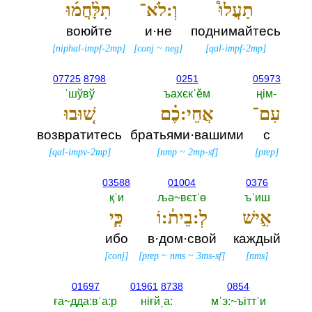
תַעֲלוּ֩
וְ:לֹא־
תִלָּ֨חֲמ֜וּ
воюйте
и·не
поднимайтесь
[
niphal-impf-2mp
]
[
conj
~
neg
]
[
qal-impf-2mp
]
07725
8798
0251
05973
ˈшўвў
ъахєкˈěм
ңiм-‎
עִם־
אֲחֵי:כֶ֗ם
שׁ֚וּבוּ
возвратитесь
братьями·вашими
с
[
qal-impv-2mp
]
[
nmp
~
2mp-sf
]
[
prep
]
03588
01004
0376
қˈи
љә~вєτˈө
ъˈиш
אִ֣ישׁ
לְ:בֵית֔:וֹ
כִּ֧י
ибо
в·дом·свой
каждый
[
conj
]
[
prep
~
nms
~
3ms-sf
]
[
nms
]
01697
01961
8738
0854
ға~дда:вˈа:р
нiғйˌа:‎
мˈэ:~ъiттˈи