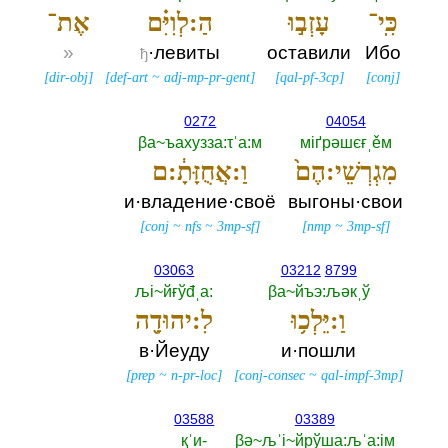
כִּֽי־
עָזְב֣וּ
הַ:לְוִיִּ֗ם
אֶת־
»
·левиты
оставили
Ибо
ђ
[
dir-obj
]
[
def-art
~
adj-mp-pr-gent
]
[
qal-pf-3cp
]
[
conj
]
0272
04054
βа~ъахузза:τˈа:м
мiґрәшєғˌěм
מִגְרְשֵׁי:הֶם֙
וַ:אֲחֻזָּתָ֔:ם
и·владение·своё
выгоны·свои
[
conj
~
nfs
~
3mp-sf
]
[
nmp
~
3mp-sf
]
03063
03212
8799
љi~йғўđˌа:‎
βа~йъэ:љәкˌў
וַ:יֵּלְכ֥וּ
לִ:יהוּדָ֖ה
в·Йеуду
и·пошли
[
prep
~
n-pr-loc
]
[
conj-consec
~
qal-impf-3mp
]
03588
03389
қˈи-‎
βә~љˈi~йрўша:љˈа:iм