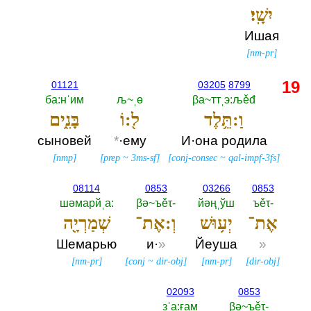
יִשָֽׁי׃
Ишая
[
nm-pr
]
19
01121
03205
8799
ба:нˈим
љ~ˌө
βа~ттˌэ:љěđ
וַ:תֵּ֥לֶד
ל֖:וֹ
בָּנִ֑ים
сыновей
*
·ему
И·она родила
[
nmp
]
[
prep
~
3ms-sf
]
[
conj-consec
~
qal-impf-3fs
]
08114
0853
03266
0853
шәмарйˌа:‎
βә~ъěτ-‎
йәңˌўш
ъěτ-‎
אֶת־
יְע֥וּשׁ
וְ:אֶת־
שְׁמַרְיָ֖ה
Шемарью
и·
»
Йеуша
»
[
nm-pr
]
[
conj
~
dir-obj
]
[
nm-pr
]
[
dir-obj
]
02093
0853
зˈа:ғам
βә~ъěτ-‎