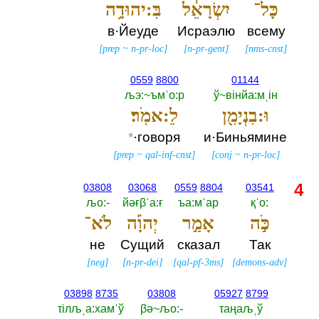
כָּל־
יִשְׂרָאֵ֔ל
בִּ:יהוּדָ֥ה
в·Йеуде
Исраэлю
всему
[
prep
~
n-pr-loc
]
[
n-pr-gent
]
[
nms-cnst
]
0559
8800
01144
љэ:~ъмˈо:р
ў~вiнйа:мˌiн
וּ:בִנְיָמִ֖ן
לֵ:אמֹֽר׃
*
·говоря
и·Биньямине
[
prep
~
qal-inf-cnst
]
[
conj
~
n-pr-loc
]
4
03808
03068
0559
8804
03541
љо:-‎
йәғβˈа:ғ
ъа:мˈар
қˈо:‎
כֹּ֣ה
אָמַ֣ר
יְהוָ֡ה
לֹא־
не
Сущий
сказал
Так
[
neg
]
[
n-pr-dei
]
[
qal-pf-3ms
]
[
demons-adv
]
03898
8735
03808
05927
8799
τiлљˌа:хамˈў
βә~љо:-‎
τаңаљˌў