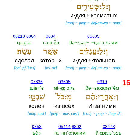
וְ:לַ:שְּׂעִירִ֑ים
и·для·
·косматых
ђ
[
conj
~
prep
~
def-art-vp
~
nmp
]
06213
8804
0834
05695
ңа:çˈа:‎
ъашˌěр
βә~ља:~_~ңаґа:љˌим
וְ:לָ:עֲגָלִ֖ים
אֲשֶׁ֥ר
עָשָֽׂה׃
сделал
которых
и·для·
·тельцов
ђ
[
qal-pf-3ms
]
[
rel-pr
]
[
conj
~
prep
~
def-art-vp
~
nmp
]
16
07626
03605
0310
шiвҭˈє
мi~ққˌо:љ
βә~ъахарєғˈěм
וְ:אַחֲרֵי:הֶ֗ם
מִ:כֹּל֙
שִׁבְטֵ֣י
колен
из·всех
И·за·ними
[
nmp-cnst
]
[
prep
~
nms-cnst
]
[
conj
~
prep
~
3mp-sf
]
0853
05414
8802
03478
ъěτ-‎
ға~ннˈо:τәним
йiçра:ъˈэ:љ