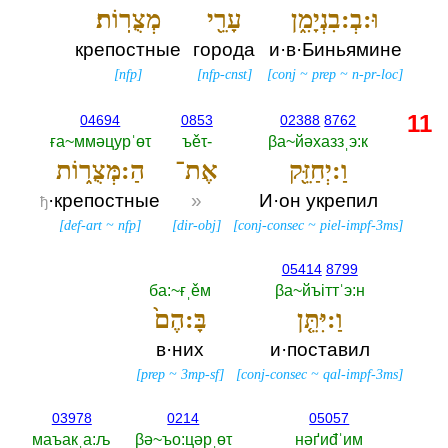
וּ:בְ:בִנְיָמִ֑ן
עָרֵ֖י
מְצֻרֽוֹת׃
крепостные
города
и·в·Биньямине
[
nfp
]
[
nfp-cnst
]
[
conj
~
prep
~
n-pr-loc
]
11
04694
0853
02388
8762
ға~ммәцурˈөτ
ъěτ-‎
βа~йәхаззˌэ:к
וַ:יְחַזֵּ֖ק
אֶת־
הַ:מְּצֻר֑וֹת
·крепостные
»
И·он укрепил
ђ
[
def-art
~
nfp
]
[
dir-obj
]
[
conj-consec
~
piel-impf-3ms
]
05414
8799
ба:~ғˌěм
βа~йъiттˈэ:н
וַ:יִּתֵּ֤ן
בָּ:הֶם֙
в·них
и·поставил
[
prep
~
3mp-sf
]
[
conj-consec
~
qal-impf-3ms
]
03978
0214
05057
маъакˌа:љ
βә~ъо:цәрˌөτ
нәґиđˈим