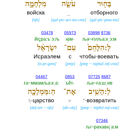
בָּח֖וּר
עֹשֵׂ֣ה
מִלְחָמָ֑ה
войска
_
отборного
[
nfs
]
[
qal-ptc-act-ms-cnst
]
[
qal-ptc-pass-ms
]
03478
05973
03898
8736
йiçра:ъˈэ:љ
ңiм-‎
љә~ғiлља:хˌэ:м
לְ:הִלָּחֵם֙
עִם־
יִשְׂרָאֵ֔ל
Исраэлем
с
чтобы·воевать
[
n-pr-gent
]
[
prep
]
[
prep
~
niphal-inf-cnst
]
04467
0853
07725
8687
ға~ммамља:кˌа:‎
ъěτ-‎
љә~ға:шˌив
לְ:הָשִׁ֥יב
אֶת־
הַ:מַּמְלָכָ֖ה
·царство
»
*
·возвратить
ђ
[
def-art
~
nfs
]
[
dir-obj
]
[
prep
~
hiphil-inf-cnst
]
07346
љi~рәхавңˈа:м