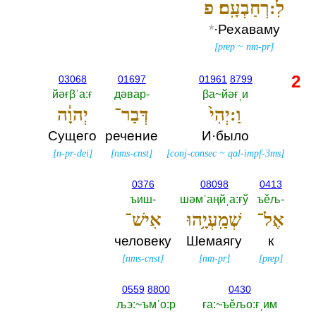
לִ:רְחַבְעָֽם׃ פ
*
·Рехаваму
[
prep
~
nm-pr
]
2
03068
01697
01961
8799
йәғβˈа:ғ
дәвар-‎
βа~йәғˌи
וַ:יְהִי֙
דְּבַר־
יְהוָ֔ה
Сущего
речение
И·было
[
n-pr-dei
]
[
nms-cnst
]
[
conj-consec
~
qal-impf-3ms
]
0376
08098
0413
ъиш-‎
шәмˈаңйˌа:ғў
ъěљ-‎
אֶל־
שְׁמַֽעְיָ֥הוּ
אִישׁ־
человеку
Шемаягу
к
[
nms-cnst
]
[
nm-pr
]
[
prep
]
0559
8800
0430
љэ:~ъмˈо:р
ға:~ъěљо:ғˌим