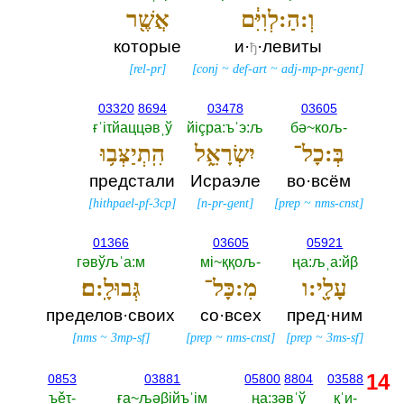
וְ:הַ:לְוִיִּ֔ם
אֲשֶׁ֖ר
которые
и·
·левиты
ђ
[
rel-pr
]
[
conj
~
def-art
~
adj-mp-pr-gent
]
03320
8694
03478
03605
ғˈiτйаццәвˌў
йiçра:ъˈэ:љ
бә~кољ-‎
בְּ:כָל־
יִשְׂרָאֵ֑ל
הִֽתְיַצְּב֥וּ
предстали
Исраэле
во·всём
[
hithpael-pf-3cp
]
[
n-pr-gent
]
[
prep
~
nms-cnst
]
01366
03605
05921
гәвўљˈа:м
мi~ққољ-‎
ңа:љˌа:йβ
עָלָ֖י:ו
מִ:כָּל־
גְּבוּלָֽ:ם׃
пределов·своих
со·всех
пред·ним
[
nms
~
3mp-sf
]
[
prep
~
nms-cnst
]
[
prep
~
3ms-sf
]
14
0853
03881
05800
8804
03588
ъěτ-‎
ға~љәβiйъˈiм
ңа:зәвˈў
қˈи-‎