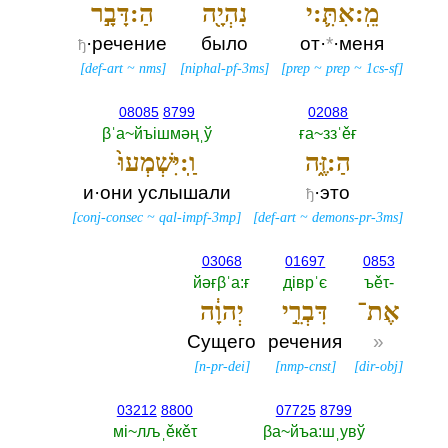
מֵֽ:אִתִּ֛:י
נִהְיָ֖ה
הַ:דָּבָ֣ר
·речение
было
от·
*
·меня
ђ
[
def-art
~
nms
]
[
niphal-pf-3ms
]
[
prep
~
prep
~
1cs-sf
]
08085
8799
02088
βˈа~йъiшмәңˌў
ға~ззˈěғ
הַ:זֶּ֑ה
וַֽ:יִּשְׁמְעוּ֙
и·они услышали
·это
ђ
[
conj-consec
~
qal-impf-3mp
]
[
def-art
~
demons-pr-3ms
]
03068
01697
0853
йәғβˈа:ғ
дiврˈє
ъěτ-‎
אֶת־
דִּבְרֵ֣י
יְהוָ֔ה
Сущего
речения
»
[
n-pr-dei
]
[
nmp-cnst
]
[
dir-obj
]
03212
8800
07725
8799
мi~лљˌěкěτ
βа~йъа:шˌувў