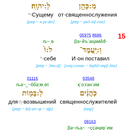
מִ:כַּהֵ֖ן
לַ:יהוָֽה׃
*
·Сущему
от·священнослужения
[
prep
~
n-pr-dei
]
[
prep
~
piel-inf-cnst
]
15
05975
8686
љ~ˌө
βа~йъˈаңамěđ-‎
וַ:יַּֽעֲמֶד־
ל:וֹ֙
*
·себе
И·он поставил
[
prep
~
3ms-sf
]
[
conj-consec
~
hiphil-impf-3ms
]
01116
03548
ља~_~бба:мˌөτ
қˈо:ғанˈим
כֹּֽהֲנִ֔ים
לַ:בָּמ֖וֹת
для·
·возвышений
священнослужителей
ђ
[
prep
~
def-art-vp
~
nfp
]
[
nmp
]
08163
βә~ља~_~ççәңирˈим