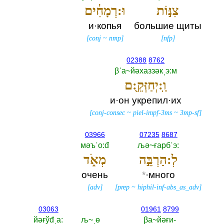
צִנּ֣וֹת
וּ:רְמָחִ֔ים
и·копья
большие щиты
[
conj
~
nmp
]
[
nfp
]
02388
8762
βˈа~йәхаззәкˌэ:м
וַֽ:יְחַזְּקֵ֖:ם
и·он укрепил·их
[
conj-consec
~
piel-impf-3ms
~
3mp-sf
]
03966
07235
8687
мәъˈо:đ
љә~ғарбˈэ:‎
לְ:הַרְבֵּ֣ה
מְאֹ֑ד
очень
*
·много
[
adv
]
[
prep
~
hiphil-inf-abs_as_adv
]
03063
01961
8799
йәғўđˌа:‎
љ~ˌө
βа~йәғи-‎