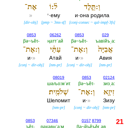
וַ:תֵּ֣לֶד
ל֗:וֹ
אֶת־
»
*
·ему
и·она родила
[
dir-obj
]
[
prep
~
3ms-sf
]
[
conj-consec
~
qal-impf-3fs
]
0853
06262
0853
029
βә~ъěτ-‎
ңаттˈай
βә~ъěτ-‎
ъавiйъˌа:‎
אֲבִיָּה֙
וְ:אֶת־
עַתַּ֔י
וְ:אֶת־
и·
»
Атай
и·
»
Авия
[
conj
~
dir-obj
]
[
nm-pr
]
[
conj
~
dir-obj
]
[
nm-pr
]
08019
0853
02124
шәљо:мˈиτ
βә~ъěτ-‎
зизˌа:‎
זִיזָ֖א
וְ:אֶת־
שְׁלֹמִֽית׃
Шеломит
и·
»
Зизу
[
nm-pr
]
[
conj
~
dir-obj
]
[
nm-pr
]
21
0853
07346
0157
8799
ъěτ-‎
рәхавңˈа:м
βа~йъěъěғˌав