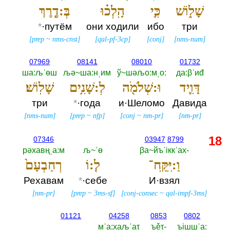
שָׁל֑וֹשׁ
כִּ֣י
הָֽלְכ֗וּ
בְּ:דֶ֧רֶךְ
*
·путём
они ходили
ибо
три
[
prep
~
nms-cnst
]
[
qal-pf-3cp
]
[
conj
]
[
nms-num
]
07969
08141
08010
01732
ша:љˈөш
љә~ша:нˌим
ў~шәљо:мˌо:‎
да:βˈиđ
דָּוִ֛יד
וּ:שְׁלֹמֹ֖ה
לְ:שָׁנִ֥ים
שָׁלֽוֹשׁ׃
три
*
·года
и·Шеломо
Давида
[
nms-num
]
[
prep
~
nfp
]
[
conj
~
nm-pr
]
[
nm-pr
]
18
07346
03947
8799
рәхавңˌа:м
љ~ˈө
βа~йъˈiккˈах-‎
וַ:יִּֽקַּֽח־
ל֤:וֹ
רְחַבְעָם֙
Рехавам
*
·себе
И·взял
[
nm-pr
]
[
prep
~
3ms-sf
]
[
conj-consec
~
qal-impf-3ms
]
01121
04258
0853
0802
_
мˈа:хаљˈаτ
ъěτ-‎
ъiшшˈа:‎