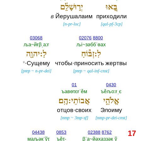
בָּ֚אוּ
יְר֣וּשָׁלִַ֔ם
в
Йерушалаим
приходили
[
n-pr-loc
]
[
qal-pf-3cp
]
03068
02076
8800
ља~йғβˌа:ғ
љi~зәббˈөах
לִ:זְבּ֕וֹחַ
לַ:יהוָ֖ה
*
·Сущему
чтобы·приносить жертвы
[
prep
~
n-pr-dei
]
[
prep
~
qal-inf-cnst
]
01
0430
ъавөτєғˈěм
ъěљо:ғˌє
אֱלֹהֵ֥י
אֲבוֹתֵי:הֶֽם׃
отцов·своих
Элоиму
[
nmp
~
3mp-sf
]
[
nmp-pr-dei-cnst
]
17
04438
0853
02388
8762
маљәкˈўτ
ъěτ-‎
βˈа~йәхаззәкˌў