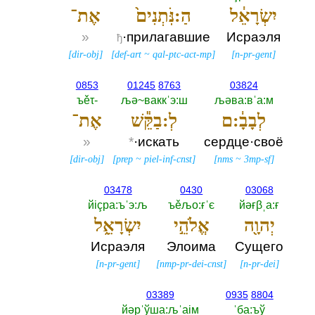
יִשְׂרָאֵ֔ל
הַ:נֹּֽתְנִים֙
אֶת־
»
·прилагавшие
Исраэля
ђ
[
dir-obj
]
[
def-art
~
qal-ptc-act-mp
]
[
n-pr-gent
]
0853
01245
8763
03824
ъěτ-‎
љә~ваккˈэ:ш
љәва:вˈа:м
לְבָבָ֔:ם
לְ:בַקֵּ֕שׁ
אֶת־
»
*
·искать
сердце·своё
[
dir-obj
]
[
prep
~
piel-inf-cnst
]
[
nms
~
3mp-sf
]
03478
0430
03068
йiçра:ъˈэ:љ
ъěљо:ғˈє
йәғβˌа:ғ
יְהוָ֖ה
אֱלֹהֵ֣י
יִשְׂרָאֵ֑ל
Исраэля
Элоима
Сущего
[
n-pr-gent
]
[
nmp-pr-dei-cnst
]
[
n-pr-dei
]
03389
0935
8804
йәрˈўша:љˈаiм
ˈба:ъў