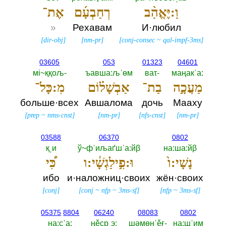
וַ:יֶּאֱהַ֨ב
רְחַבְעָ֜ם
אֶת־
»
Рехавам
И·любил
[
dir-obj
]
[
nm-pr
]
[
conj-consec
~
qal-impf-3ms
]
03605
053
01323
04601
мi~ққољ-‎
ъавша:љˈөм
ваτ-‎
маңакˈа:‎
מַעֲכָ֣ה
בַת־
אַבְשָׁל֗וֹם
מִ:כָּל־
больше·всех
Авшалома
дочь
Мааху
[
prep
~
nms-cnst
]
[
nm-pr
]
[
nfs-cnst
]
[
nm-pr
]
03588
06370
0802
қˌи
ў~фˈиљаґшˈа:йβ
на:ша:йβ
נָשָׁי:ו֙
וּ:פִ֣ילַגְשָׁ֔י:ו
כִּ֠י
ибо
и·наложниц·своих
жён·своих
[
conj
]
[
conj
~
nfp
~
3ms-sf
]
[
nfp
~
3ms-sf
]
05375
8804
06240
08083
0802
на:çˈа:‎
ңěçрˌэ:‎
шәмөнˈěғ-‎
на:шˈим