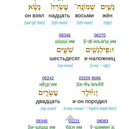
נָשִׁ֤ים
שְׁמוֹנֶֽה־
עֶשְׂרֵה֙
נָשָׂ֔א
он взял
надцать
восьми
жён
[
qal-pf-3ms
]
[
nfs-num
]
[
nfs-num
]
[
nfp
]
08346
06370
шiшшˈим
ў~фˈиљаґшˌим
וּ:פִֽילַגְשִׁ֖ים
שִׁשִּׁ֑ים
шестьдесят
и·наложниц
[
np-num
]
[
conj
~
nfp
]
06242
03205
8686
ңěçрˈим
βа~йъˈөљěđ
וַ:יּ֗וֹלֶד
עֶשְׂרִ֧ים
двадцать
и·он породил
[
np-num
]
[
conj-consec
~
hiphil-impf-3ms
]
08346
01121
08083
βә~шiшшˌим
ба:нˌим
ў~шәмөнˈа:‎