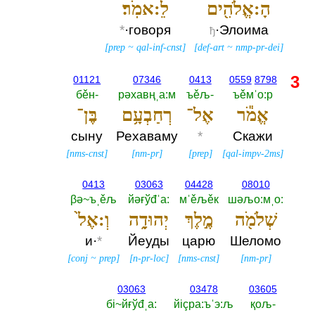
הָ:אֱלֹהִ֖ים
לֵ:אמֹֽר׃
*
·говоря
·Элоима
ђ
[
prep
~
qal-inf-cnst
]
[
def-art
~
nmp-pr-dei
]
3
01121
07346
0413
0559
8798
бěн-‎
рәхавңˌа:м
ъěљ-‎
ъěмˈо:р
אֱמֹ֕ר
אֶל־
רְחַבְעָ֥ם
בֶּן־
сыну
Рехаваму
*
Скажи
[
nms-cnst
]
[
nm-pr
]
[
prep
]
[
qal-impv-2ms
]
0413
03063
04428
08010
βә~ъˌěљ
йәғўđˈа:‎
мˈěљěк
шәљо:мˌо:‎
שְׁלֹמֹ֖ה
מֶ֣לֶךְ
יְהוּדָ֑ה
וְ:אֶל֙
и·
*
Йеуды
царю
Шеломо
[
conj
~
prep
]
[
n-pr-loc
]
[
nms-cnst
]
[
nm-pr
]
03063
03478
03605
бi~йғўđˌа:‎
йiçра:ъˈэ:љ
қољ-‎