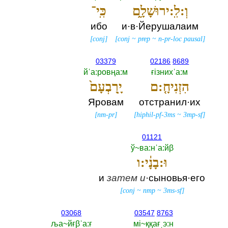
וְ:לִֽ:ירוּשָׁלִָ֑ם
כִּֽי־
ибо
и·в·Йерушалаим
[
conj
]
[
conj
~
prep
~
n-pr-loc pausal
]
03379
02186
8689
йˈа:ровңа:м
ғiзнихˈа:м
הִזְנִיחָ֤:ם
יָֽרָבְעָם֙
Яровам
отстранил·их
[
nm-pr
]
[
hiphil-pf-3ms
~
3mp-sf
]
01121
ў~ва:нˈа:йβ
וּ:בָנָ֔י:ו
и
затем
и
·сыновья·его
[
conj
~
nmp
~
3ms-sf
]
03068
03547
8763
ља~йғβˈа:ғ
мi~ққағˌэ:н