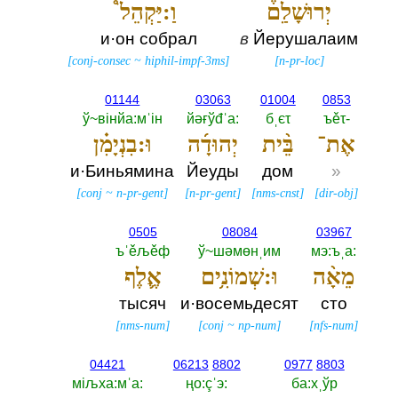
יְרוּשָׁלִַם֒
וַ:יַּקְהֵל֩
и·он собрал
в
Йерушалаим
[
conj-consec
~
hiphil-impf-3ms
]
[
n-pr-loc
]
01144
03063
01004
0853
ў~вiнйа:мˈiн
йәғўđˈа:‎
бˌєτ
ъěτ-‎
אֶת־
בֵּ֨ית
יְהוּדָ֜ה
וּ:בִנְיָמִ֗ן
и·Биньямина
Йеуды
дом
»
[
conj
~
n-pr-gent
]
[
n-pr-gent
]
[
nms-cnst
]
[
dir-obj
]
0505
08084
03967
ъˈěљěф
ў~шәмөнˌим
мэ:ъˌа:‎
מֵאָ֨ה
וּ:שְׁמוֹנִ֥ים
אֶ֛לֶף
тысяч
и·восемьдесят
сто
[
nms-num
]
[
conj
~
np-num
]
[
nfs-num
]
04421
06213
8802
0977
8803
мiљха:мˈа:‎
ңо:çˈэ:‎
ба:хˌўр