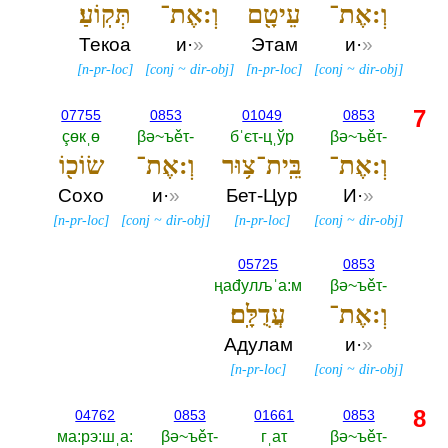
וְ:אֶת־
עֵיטָ֖ם
וְ:אֶת־
תְּקֽוֹעַ׃
Текоа
и·
»
Этам
и·
»
[
n-pr-loc
]
[
conj
~
dir-obj
]
[
n-pr-loc
]
[
conj
~
dir-obj
]
7
07755
0853
01049
0853
çөкˌө
βә~ъěτ-‎
бˈєτ-цˌўр
βә~ъěτ-‎
וְ:אֶת־
בֵּֽית־צ֥וּר
וְ:אֶת־
שׂוֹכ֖וֹ
Сохо
и·
»
Бет-Цур
И·
»
[
n-pr-loc
]
[
conj
~
dir-obj
]
[
n-pr-loc
]
[
conj
~
dir-obj
]
05725
0853
ңаđулљˈа:м
βә~ъěτ-‎
וְ:אֶת־
עֲדֻלָּֽם׃
Адулам
и·
»
[
n-pr-loc
]
[
conj
~
dir-obj
]
8
04762
0853
01661
0853
ма:рэ:шˌа:‎
βә~ъěτ-‎
гˌаτ
βә~ъěτ-‎