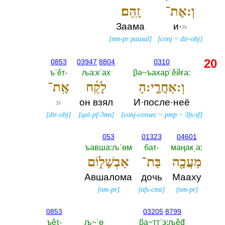
וְ:אֶת־
זָֽהַם׃
Заама
и·
»
[
nm-pr pausal
]
[
conj
~
dir-obj
]
20
0853
03947
8804
0310
ъˈěτ-‎
ља:кˈах
βә~ъахарˈěйға:‎
וְ:אַחֲרֶ֣י:הָ
לָקַ֔ח
אֶֽת־
»
он взял
И·после·неё
[
dir-obj
]
[
qal-pf-3ms
]
[
conj-consec
~
prep
~
3fs-sf
]
053
01323
04601
ъавша:љˈөм
баτ-‎
маңакˌа:‎
מַעֲכָ֖ה
בַּת־
אַבְשָׁל֑וֹם
Авшалома
дочь
Мааху
[
nm-pr
]
[
nfs-cnst
]
[
nm-pr
]
0853
03205
8799
ъěτ-‎
љ~ˈө
βа~ттˈэ:љěđ