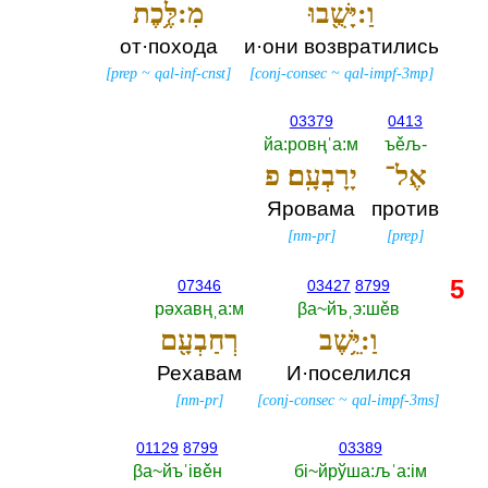
וַ:יָּשֻׁ֖בוּ
מִ:לֶּ֥כֶת
от·похода
и·они возвратились
[
prep
~
qal-inf-cnst
]
[
conj-consec
~
qal-impf-3mp
]
03379
0413
йа:ровңˈа:м
ъěљ-‎
אֶל־
יָרָבְעָֽם׃ פ
Яровама
против
[
nm-pr
]
[
prep
]
5
07346
03427
8799
рәхавңˌа:м
βа~йъˌэ:шěв
וַ:יֵּ֥שֶׁב
רְחַבְעָ֖ם
Рехавам
И·поселился
[
nm-pr
]
[
conj-consec
~
qal-impf-3ms
]
01129
8799
03389
βа~йъˈiвěн
бi~йрўша:љˈа:iм