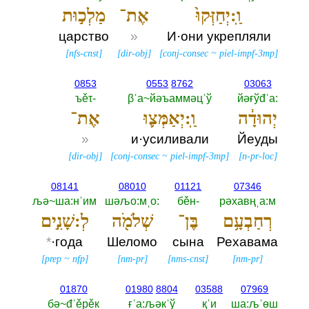
וַֽ:יְחַזְּקוּ֙
אֶת־
מַלְכ֣וּת
царство
»
И·они укрепляли
[
nfs-cnst
]
[
dir-obj
]
[
conj-consec
~
piel-impf-3mp
]
0853
0553
8762
03063
ъěτ-‎
βˈа~йәъаммәцˈў
йәғўđˈа:‎
יְהוּדָ֔ה
וַֽ:יְאַמְּצ֛וּ
אֶת־
»
и·усиливали
Йеуды
[
dir-obj
]
[
conj-consec
~
piel-impf-3mp
]
[
n-pr-loc
]
08141
08010
01121
07346
љә~ша:нˈим
шәљо:мˌо:‎
бěн-‎
рәхавңˌа:м
רְחַבְעָ֥ם
בֶּן־
שְׁלֹמֹ֖ה
לְ:שָׁנִ֣ים
*
·года
Шеломо
сына
Рехавама
[
prep
~
nfp
]
[
nm-pr
]
[
nms-cnst
]
[
nm-pr
]
01870
01980
8804
03588
07969
бә~đˈěрěк
ғˈа:љәкˈў
қˈи
ша:љˈөш