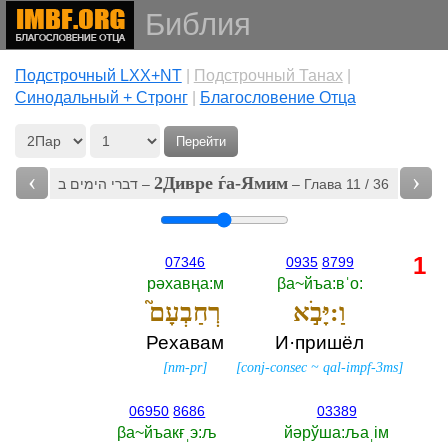
Библия
Подстрочный LXX+NT
|
Подстрочный Танах
|
Cинодальный + Стронг
|
Благословение Отца
Перейти
‹
›
2Дивре ѓа-Ямим
דברי הימים ב‎ –
– Глава 11 / 36
1
07346
0935
8799
рәхавңа:м
βа~йъа:вˈо:‎
וַ:יָּבֹ֣א
רְחַבְעָם֮
Рехавам
И·пришёл
[
nm-pr
]
[
conj-consec
~
qal-impf-3ms
]
06950
8686
03389
βа~йъакғˌэ:љ
йәрўша:љаˌiм