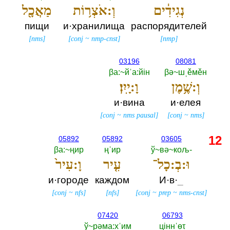
נְגִידִ֔ים
וְ:אֹצְר֥וֹת
מַאֲכָ֖ל
пищи
и·хранилища
распорядителей
[
nms
]
[
conj
~
nmp-cnst
]
[
nmp
]
03196
08081
βа:~йˈа:йiн
βә~шˌěмěн
וְ:שֶׁ֥מֶן
וָ:יָֽיִן׃
и·вина
и·елея
[
conj
~
nms pausal
]
[
conj
~
nms
]
12
05892
05892
03605
βа:~ңир
ңˈир
ў~вә~кољ-‎
וּ:בְ:כָל־
עִ֤יר
וָ:עִיר֙
и·городе
каждом
И·в·
_
[
conj
~
nfs
]
[
nfs
]
[
conj
~
prep
~
nms-cnst
]
07420
06793
ў~рәма:хˈим
цiннˈөτ