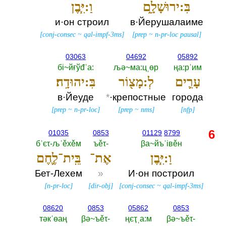
בִּ:ירוּשָׁלִָ֑ם
וַ:יִּ֧בֶן
и·он строил
в·Йерушалаиме
[
conj-consec
~
qal-impf-3ms
]
[
prep
~
n-pr-loc pausal
]
03063
04692
05892
бi~йғўđˈа:‎
љә~ма:цˌөр
ңа:рˈим
עָרִ֛ים
לְ:מָצ֖וֹר
בִּ:יהוּדָֽה׃
в·Йеуде
*
·крепостные
города
[
prep
~
n-pr-loc
]
[
prep
~
nms
]
[
nfp
]
6
01035
0853
01129
8799
бˈєτ-љˈěхěм
ъěτ-‎
βа~йъˈiвěн
וַ:יִּ֧בֶן
אֶת־
בֵּֽית־לֶ֛חֶם
Бет-Лехем
»
И·он построил
[
n-pr-loc
]
[
dir-obj
]
[
conj-consec
~
qal-impf-3ms
]
08620
0853
05862
0853
тәкˈөаң
βә~ъěτ-‎
ңєҭˌа:м
βә~ъěτ-‎