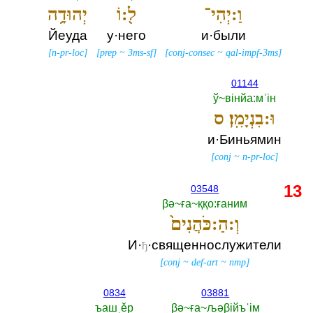
וַ:יְהִי־
ל֖:וֹ
יְהוּדָ֥ה
Йеуда
у·него
и·были
[
n-pr-loc
]
[
prep
~
3ms-sf
]
[
conj-consec
~
qal-impf-3ms
]
01144
ў~вiнйа:мˈiн
וּ:בִנְיָמִֽן׃ ס
и·Биньямин
[
conj
~
n-pr-loc
]
13
03548
βә~ға~ққо:ғаним
וְ:הַ:כֹּהֲנִים֙
И·
·священнослужители
ђ
[
conj
~
def-art
~
nmp
]
0834
03881
ъашˌěр
βә~ға~љәβiйъˈiм