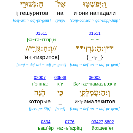
וַֽ:יִּפְשְׁט֛וּ
אֶל־
הַ:גְּשׁוּרִ֥י
·гешуритов
на
и·они нападали
ђ
[
def-art
~
adj-pr-gent
]
[
prep
]
[
conj-consec
~
qal-impf-3mp
]
01511
01511
βә~ға~ггiзрˌи
_~_~_
**וְ:הַ:גִּרְזִי**
//וְ:הַ:גִּזְרִ֖י//
[и·
·гизритов]
{‎
_
·
·
_
‎}
ђ
ђ
[
conj
~
def-art
~
adj-pr-gent
]
[
conj
~
def-art
~
adj-pr-gent
]
02007
03588
06003
ғˈэ:нна:‎
қˈи
βә~ға:~ңама:љэ:кˈи
וְ:הָ:עֲמָלֵקִ֑י
כִּ֣י
הֵ֜נָּה
которые
_
и·
·амалекитов
ђ
[
pers-pr-3fp
]
[
conj
]
[
conj
~
def-art
~
adj-pr-gent
]
0834
0776
03427
8802
ъашˈěр
ға:~ъˈа:рěц
йо:шәвˈөτ