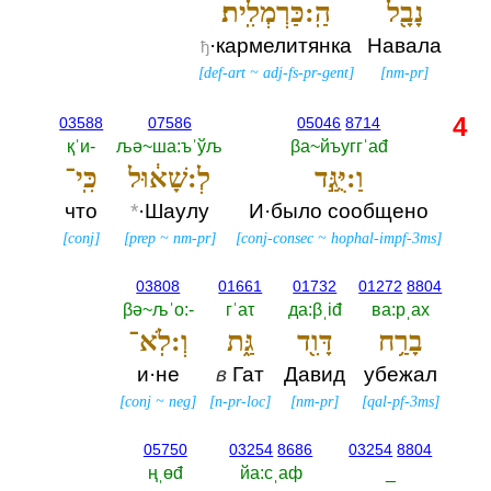
נָבָ֖ל
הַֽ:כַּרְמְלִֽית׃
·кармелитянка
Навала
ђ
[
def-art
~
adj-fs-pr-gent
]
[
nm-pr
]
4
03588
07586
05046
8714
қˈи-‎
љә~ша:ъˈўљ
βа~йъуггˈаđ
וַ:יֻּגַּ֣ד
לְ:שָׁא֔וּל
כִּֽי־
что
*
·Шаулу
И·было сообщено
[
conj
]
[
prep
~
nm-pr
]
[
conj-consec
~
hophal-impf-3ms
]
03808
01661
01732
01272
8804
βә~љˈо:-‎
гˈаτ
да:βˌiđ
ва:рˌах
בָרַ֥ח
דָּוִ֖ד
גַּ֑ת
וְ:לֹֽא־
и·не
в
Гат
Давид
убежал
[
conj
~
neg
]
[
n-pr-loc
]
[
nm-pr
]
[
qal-pf-3ms
]
05750
03254
8686
03254
8804
ңˌөđ
йа:сˌаф
_