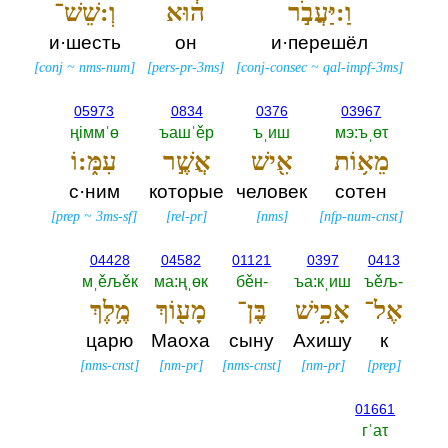
וַ:יַּעֲבֹ֣ר
ה֔וּא
וְ:שֵׁשׁ־
и·шесть
он
и·перешёл
[
conj
~
nms-num
]
[
pers-pr-3ms
]
[
conj-consec
~
qal-impf-3ms
]
05973
0834
0376
03967
ңiммˈө
ъашˈěр
ъˌиш
мэ:ъˌөτ
מֵא֥וֹת
אִ֖ישׁ
אֲשֶׁ֣ר
עִמּ֑:וֹ
с·ним
которые
человек
сотен
[
prep
~
3ms-sf
]
[
rel-pr
]
[
nms
]
[
nfp-num-cnst
]
04428
04582
01121
0397
0413
мˌěљěк
ма:ңˌөк
бěн-‎
ъа:кˌиш
ъěљ-‎
אֶל־
אָכִ֥ישׁ
בֶּן־
מָע֖וֹךְ
מֶ֥לֶךְ
царю
Маоха
сыну
Ахишу
к
[
nms-cnst
]
[
nm-pr
]
[
nms-cnst
]
[
nm-pr
]
[
prep
]
01661
гˈаτ