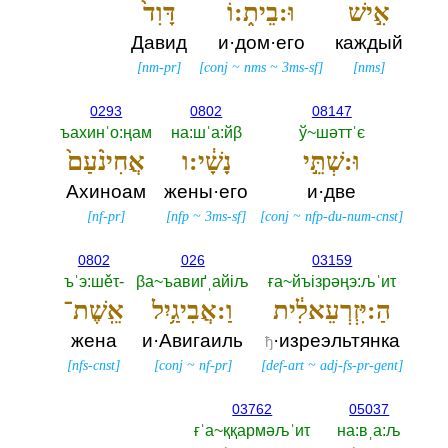
אִ֣ישׁ
וּ:בֵית֑:וֹ
דָּוִד֙
Давид
и·дом·его
каждый
[
nm-pr
]
[
conj
~
nms
~
3ms-sf
]
[
nms
]
0293
0802
08147
ъахинˈо:ңам
на:шˈа:йβ
ў~шәттˈє
וּ:שְׁתֵּ֣י
נָשָׁ֔י:ו
אֲחִינֹ֨עַם֙
Ахиноам
жены·его
и·две
[
nf-pr
]
[
nfp
~
3ms-sf
]
[
conj
~
nfp-du-num-cnst
]
0802
026
03159
ъˈэ:шěτ-‎
βа~ъавиґˌайiљ
ға~йъiзрәңэ:љˈиτ
הַ:יִּזְרְעֵאלִ֔ית
וַ:אֲבִיגַ֥יִל
אֵֽשֶׁת־
жена
и·Авигаиль
·изреэльтянка
ђ
[
nfs-cnst
]
[
conj
~
nf-pr
]
[
def-art
~
adj-fs-pr-gent
]
03762
05037
ғˈа~ққармәљˈиτ
на:вˌа:љ