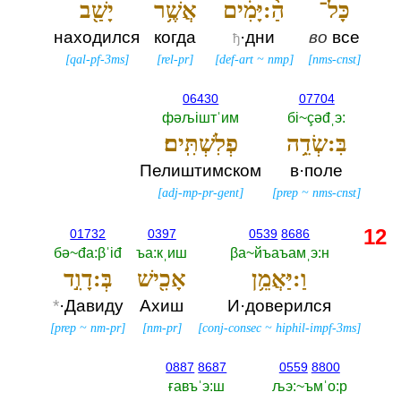
כָּל־
הַ֨:יָּמִ֔ים
אֲשֶׁ֥ר
יָשַׁ֖ב
находился
когда
·дни
во
все
ђ
[
qal-pf-3ms
]
[
rel-pr
]
[
def-art
~
nmp
]
[
nms-cnst
]
06430
07704
фәљiштˈим
бi~çәđˌэ:‎
בִּ:שְׂדֵ֥ה
פְלִשְׁתִּֽים׃
Пелиштимском
в·поле
[
adj-mp-pr-gent
]
[
prep
~
nms-cnst
]
12
01732
0397
0539
8686
бә~đа:βˈiđ
ъа:кˌиш
βа~йъаъамˌэ:н
וַ:יַּאֲמֵ֥ן
אָכִ֖ישׁ
בְּ:דָוִ֣ד
*
·Давиду
Ахиш
И·доверился
[
prep
~
nm-pr
]
[
nm-pr
]
[
conj-consec
~
hiphil-impf-3ms
]
0887
8687
0559
8800
ғавъˈэ:ш
љэ:~ъмˈо:р