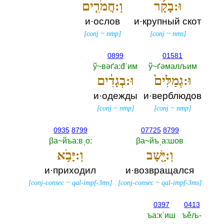
וּ:בָקָ֜ר
וַ:חֲמֹרִ֤ים
и·ослов
и·крупный скот
[
conj
~
nmp
]
[
conj
~
nms
]
0899
01581
ў~вәґа:đˈим
ў~ґәмалљим
וּ:גְמַלִּים֙
וּ:בְגָדִ֔ים
и·одежды
и·верблюдов
[
conj
~
nmp
]
[
conj
~
nmp
]
0935
8799
07725
8799
βа~йъа:вˌо:‎
βа~йъˌа:шов
וַ:יָּ֖שָׁב
וַ:יָּבֹ֥א
и·приходил
и·возвращался
[
conj-consec
~
qal-impf-3ms
]
[
conj-consec
~
qal-impf-3ms
]
0397
0413
ъа:кˈиш
ъěљ-‎