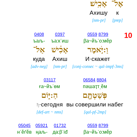
אֶל־
אָכִֽישׁ׃
Ахишу
к
[
nm-pr
]
[
prep
]
10
0408
0397
0559
8799
ъаљ-‎
ъа:кˈиш
βа~йъˈо:мěр
וַ:יֹּ֣אמֶר
אָכִ֔ישׁ
אַל־
куда
Ахиш
И·скажет
[
adv-neg
]
[
nm-pr
]
[
conj-consec
~
qal-impf-3ms
]
03117
06584
8804
ға~йъˈөм
пәшаҭтˌěм
פְּשַׁטְתֶּ֖ם
הַ:יּ֑וֹם
·сегодня
вы совершили набег
ђ
[
def-art
~
nms
]
[
qal-pf-2mp
]
05045
05921
01732
0559
8799
нˈěґěв
ңаљ-‎
да:βˈiđ
βа~йъˈо:мěр