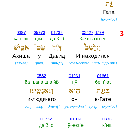
גַּֽת׃
Гата
[
n-pr-loc
]
3
0397
05973
01732
03427
8799
ъа:кˌиш
ңiм-‎
да:βˌiđ
βа~йъэ:шˌěв
וַ:יֵּשֶׁב֩
דָּוִ֨ד
עִם־
אָכִ֥ישׁ
Ахиша
у
Давид
И·находился
[
nm-pr
]
[
prep
]
[
nm-pr
]
[
conj-consec
~
qal-impf-3ms
]
0582
01931
01661
βа~ъана:шˌа:йβ
ғˌў
бә~ґˈаτ
בְּ:גַ֛ת
ה֥וּא
וַ:אֲנָשָׁ֖י:ו
и·люди·его
он
в·Гате
[
conj
~
nmp
~
3ms-sf
]
[
pers-pr-3ms
]
[
prep
~
n-pr-loc
]
01732
01004
0376
да:βˌiđ
ў~вєτˈө
ъˈиш