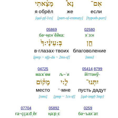
אִם־
נָא֩
מָצָ֨אתִי
я обрёл
же
если
[
qal-pf-1cs
]
[
part-of-entreaty
]
[
hypoth-part
]
05869
02580
бә~ңєнˈěйка:‎
хˈэ:н
חֵ֤ן
בְּ:עֵינֶ֨י:ךָ֙
в·глазах·твоих
благоволение
[
prep
~
nfp-du
~
2ms-sf
]
[
nms
]
04725
05414
8799
ма:кˈөм
љ~ˈи
йiттәнў-‎
יִתְּנוּ־
לִ֣:י
מָק֗וֹם
место
*
·мне
пусть дадут
[
nms
]
[
prep
~
1cs-sf
]
[
qal-impf-3mp
]
07704
05892
0259
ға~ççа:đˌěғ
ңа:рˌє
бә~ъахˈаτ