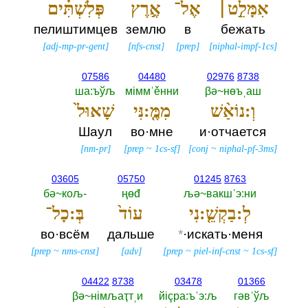
אִמָּלֵ֣ט׀
אֶל־
אֶ֣רֶץ
פְּלִשְׁתִּ֗ים
пелиштимцев
землю
в
бежать
[
adj-mp-pr-gent
]
[
nfs-cnst
]
[
prep
]
[
niphal-impf-1cs
]
07586
04480
02976
8738
ша:ъўљ
мiммˈěнни
βә~нөъˌаш
וְ:נוֹאַ֨שׁ
מִמֶּ֤:נִּי
שָׁאוּל֙
Шаул
во·мне
и·отчается
[
nm-pr
]
[
prep
~
1cs-sf
]
[
conj
~
niphal-pf-3ms
]
03605
05750
01245
8763
бә~кољ-‎
ңөđ
љә~вакшˈэ:ни
לְ:בַקְשֵׁ֤:נִי
עוֹד֙
בְּ:כָל־
во·всём
дальше
*
·искать·меня
[
prep
~
nms-cnst
]
[
adv
]
[
prep
~
piel-inf-cnst
~
1cs-sf
]
04422
8738
03478
01366
βә~нiмљаҭтˌи
йiçра:ъˈэ:љ
гәвˈўљ