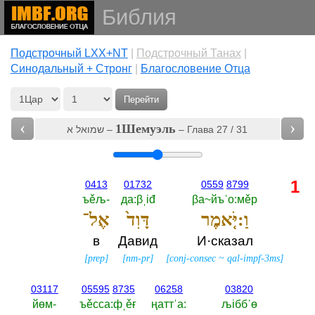
Библия
Подстрочный LXX+NT
|
Подстрочный Танах
|
Cинодальный + Стронг
|
Благословение Отца
Перейти
‹
›
1Шемуэль
שמואל א‎ –
– Глава 27 / 31
1
0413
01732
0559
8799
ъěљ-‎
да:βˌiđ
βа~йъˈо:мěр
וַ:יֹּ֤אמֶר
דָּוִד֙
אֶל־
в
Давид
И·сказал
[
prep
]
[
nm-pr
]
[
conj-consec
~
qal-impf-3ms
]
03117
05595
8735
06258
03820
йөм-‎
ъěсса:фˌěғ
ңаттˈа:‎
љiббˈө