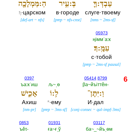
עַבְדְּ:ךָ֛
בְּ:עִ֥יר
הַ:מַּמְלָכָ֖ה
·царском
в·городе
слуге·твоему
ђ
[
def-art
~
nfs
]
[
prep
~
nfs-cnst
]
[
nms
~
2ms-sf
]
05973
ңiммˈа:к
עִמָּֽ:ךְ׃
с·тобой
[
prep
~
2ms-sf pausal
]
6
0397
05414
8799
ъа:кˈиш
љ~ˌө
βа~йъiттěн-‎
וַ:יִּתֶּן־
ל֥:וֹ
אָכִ֛ישׁ
Ахиш
*
·ему
И·дал
[
nm-pr
]
[
prep
~
3ms-sf
]
[
conj-consec
~
qal-impf-3ms
]
0853
01931
03117
ъěτ-‎
ға~ғˌў
ба~_~йъˌөм