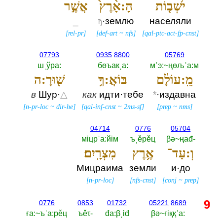
יֹשְׁב֤וֹת
הָ:אָ֨רֶץ֙
אֲשֶׁ֣ר
_
·землю
населяли
ђ
[
rel-pr
]
[
def-art
~
nfs
]
[
qal-ptc-act-fp-cnst
]
07793
0935
8800
05769
шˌўра:‎
бөъакˌа:‎
мˈэ:~ңөљˈа:м
מֵֽ:עוֹלָ֔ם
בּוֹאֲ:ךָ֥
שׁ֖וּרָ:ה
в
Шур·
△
как
идти·тебе
*
·издавна
[
n-pr-loc
~
dir-he
]
[
qal-inf-cnst
~
2ms-sf
]
[
prep
~
nms
]
04714
0776
05704
мiцрˈа:йiм
ъˌěрěц
βә~ңаđ-‎
וְ:עַד־
אֶ֥רֶץ
מִצְרָֽיִם׃
Мицраима
земли
и·до
[
n-pr-loc
]
[
nfs-cnst
]
[
conj
~
prep
]
9
0776
0853
01732
05221
8689
ға:~ъˈа:рěц
ъěτ-‎
đа:βˌiđ
βә~ғiққˈа:‎