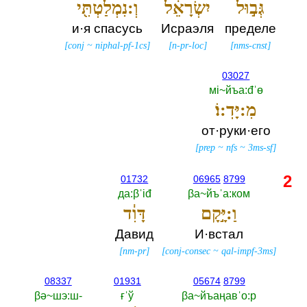
גְּב֣וּל
יִשְׂרָאֵ֔ל
וְ:נִמְלַטְתִּ֖י
и·я спасусь
Исраэля
пределе
[
conj
~
niphal-pf-1cs
]
[
n-pr-loc
]
[
nms-cnst
]
03027
мi~йъа:đˈө
מִ:יָּדֽ:וֹ׃
от·руки·его
[
prep
~
nfs
~
3ms-sf
]
2
01732
06965
8799
да:βˈiđ
βа~йъˈа:ком
וַ:יָּ֣קָם
דָּוִ֔ד
Давид
И·встал
[
nm-pr
]
[
conj-consec
~
qal-impf-3ms
]
08337
01931
05674
8799
βә~шэ:ш-‎
ғˈў
βа~йъаңавˈо:р