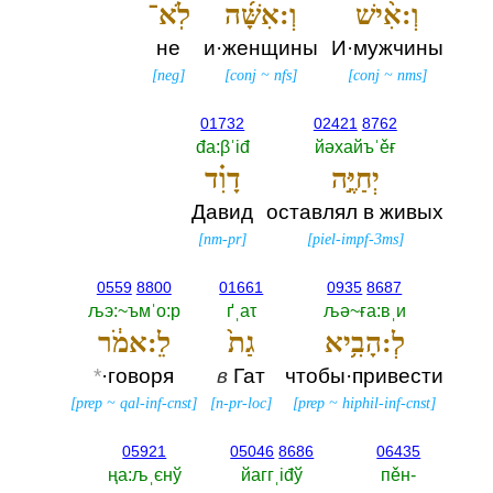
וְ:אִ֨ישׁ
וְ:אִשָּׁ֜ה
לֹֽא־
не
и·женщины
И·мужчины
[
neg
]
[
conj
~
nfs
]
[
conj
~
nms
]
01732
02421
8762
đа:βˈiđ
йәхайъˈěғ
יְחַיֶּ֣ה
דָוִ֗ד
Давид
оставлял в живых
[
nm-pr
]
[
piel-impf-3ms
]
0559
8800
01661
0935
8687
љэ:~ъмˈо:р
ґˌаτ
љә~ға:вˌи
לְ:הָבִ֥יא
גַת֙
לֵ:אמֹ֔ר
*
·говоря
в
Гат
чтобы·привести
[
prep
~
qal-inf-cnst
]
[
n-pr-loc
]
[
prep
~
hiphil-inf-cnst
]
05921
05046
8686
06435
ңа:љˌєнў
йаггˌiđў
пěн-‎