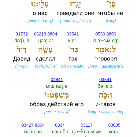
פֶּן־
יַגִּ֥דוּ
עָלֵ֖י:נוּ
о·нас
поведали они
чтобы не
[
prep
~
1cp-sf
]
[
hiphil-impf-3mp
]
[
conj
]
01732
06213
8804
03541
0559
8800
đа:βˌiđ
ңа:çˈа:‎
қˈо:-‎
љэ:~ъмˈо:р
לֵ:אמֹ֑ר
כֹּֽה־
עָשָׂ֤ה
דָוִד֙
Давид
сделал
так
*
·говоря
[
nm-pr
]
[
qal-pf-3ms
]
[
demons-adv
]
[
prep
~
qal-inf-cnst
]
04941
03541
мiшпа:ҭˈө
βә~кˈо:‎
וְ:כֹ֣ה
מִשְׁפָּט֔:וֹ
образ действий·его
и·таков
[
nms
~
3ms-sf
]
[
conj
~
demons-adv
]
03427
8804
0834
03117
03605
йа:шˌав
ъашˌěр
ғˌа~йъа:мˈим
қољ-‎