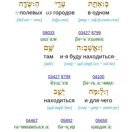
בְּ:אַחַ֛ת
עָרֵ֥י
הַ:שָּׂדֶ֖ה
·полевых
из
городов
в·одном
ђ
[
def-art
~
nms
]
[
nfp-cnst
]
[
prep
~
adj-fs-num-cnst
]
08033
03427
8799
шшˈа:м
βә~ъˈэ:шәва:‎
וְ:אֵ֣שְׁבָ:ה
שָּׁ֑ם
там
и·я буду находиться·
_
[
adv
]
[
conj
~
qal-impf-1cs
~
vol-he
]
03427
8799
04100
йэ:шˈэ:в
βә~љˌа:~мма:‎
וְ:לָ֨:מָּה
יֵשֵׁ֧ב
находиться
и·для·чего
[
qal-impf-3ms
]
[
conj
~
prep
~
interr-pr
]
04467
05892
05650
ға~ммамља:кˌа:‎
бә~ңˌир
ңавдәкˈа:‎