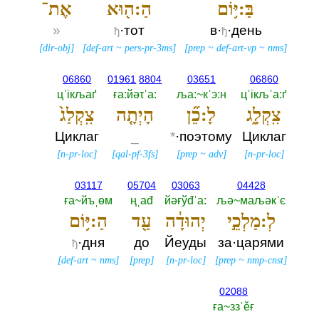
בַּ:יּ֥וֹם
הַ:ה֖וּא
אֶת־
»
·тот
в·
·день
ђ
ђ
[
dir-obj
]
[
def-art
~
pers-pr-3ms
]
[
prep
~
def-art-vp
~
nms
]
06860
01961
8804
03651
06860
цˈiкљаґ
ға:йәτˈа:‎
ља:~кˈэ:н
цˈiкљˈа:ґ
צִֽקְלָ֑ג
לָ:כֵ֞ן
הָיְתָ֤ה
צִֽקְלַג֙
Циклаг
_
*
·поэтому
Циклаг
[
n-pr-loc
]
[
qal-pf-3fs
]
[
prep
~
adv
]
[
n-pr-loc
]
03117
05704
03063
04428
ға~йъˌөм
ңˌаđ
йәғўđˈа:‎
љә~маљәкˈє
לְ:מַלְכֵ֣י
יְהוּדָ֔ה
עַ֖ד
הַ:יּ֥וֹם
·дня
до
Йеуды
за·царями
ђ
[
def-art
~
nms
]
[
prep
]
[
n-pr-loc
]
[
prep
~
nmp-cnst
]
02088
ға~ззˈěғ