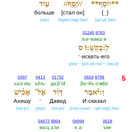
**יוֹסֵף**
//יָסַ֥ף//
ע֖וֹד
больше
[стал он]
{
_
}
[
adv
]
[
hiphil-impf-3ms
]
[
qal-pf-3ms
]
01245
8763
љә~вакшˈө
לְ:בַקְשֽׁ:וֹ׃ ס
*
·искать·его
[
prep
~
piel-inf-cnst
~
3ms-sf
]
5
0397
0413
01732
0559
8799
ъа:кˈиш
ъěљ-‎
да:βˈiđ
βа~йъˌо:мěр
וַ:יֹּ֨אמֶר
דָּוִ֜ד
אֶל־
אָכִ֗ישׁ
Ахишу
*
Давид
И·сказал
[
nm-pr
]
[
prep
]
[
nm-pr
]
[
conj-consec
~
qal-impf-3ms
]
04672
8804
04994
0518
ма:цˌа:τи
нˌа:‎
ъiм-‎