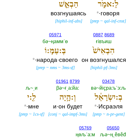
לֵ:אמֹ֑ר
הַבְאֵ֤שׁ
возгнушаясь
*
·говоря
[
hiphil-inf-abs
]
[
prep
~
qal-inf-cnst
]
05971
0887
8689
бә~ңаммˈө
ғiвъиш
הִבְאִישׁ֙
בְּ:עַמּ֣:וֹ
*
·народа·своего
он возгнушался
[
prep
~
nms
~
3ms-sf
]
[
hiphil-pf-3ms
]
01961
8799
03478
љ~ˌи
βә~ғˌа:йа:‎
вә~йiçра:ъˈэ:љ
בְ:יִשְׂרָאֵ֔ל
וְ:הָ֥יָה
לִ֖:י
*
·мне
и·он будет
*
·Исраэля
[
prep
~
1cs-sf
]
[
conj
~
qal-impf-3ms
]
[
prep
~
n-pr-gent
]
05769
05650
ңөљˈа:м
љә~ңˌěвěđ