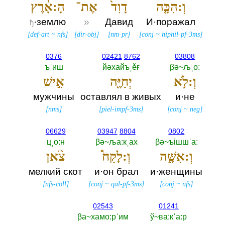
וְ:הִכָּ֤ה
דָוִד֙
אֶת־
הָ:אָ֔רֶץ
·землю
»
Давид
И·поражал
ђ
[
def-art
~
nfs
]
[
dir-obj
]
[
nm-pr
]
[
conj
~
hiphil-pf-3ms
]
0376
02421
8762
03808
ъˈиш
йәхайъˌěғ
βә~љˌо:‎
וְ:לֹ֥א
יְחַיֶּ֖ה
אִ֣ישׁ
мужчины
оставлял в живых
и·не
[
nms
]
[
piel-impf-3ms
]
[
conj
~
neg
]
06629
03947
8804
0802
цˌо:н
βә~ља:кˌах
βә~ъiшшˈа:‎
וְ:אִשָּׁ֑ה
וְ:לָקַח֩
צֹ֨אן
мелкий скот
и·он брал
и·женщины
[
nfs-coll
]
[
conj
~
qal-pf-3ms
]
[
conj
~
nfs
]
02543
01241
βа~хамо:рˈим
ў~ва:кˈа:р