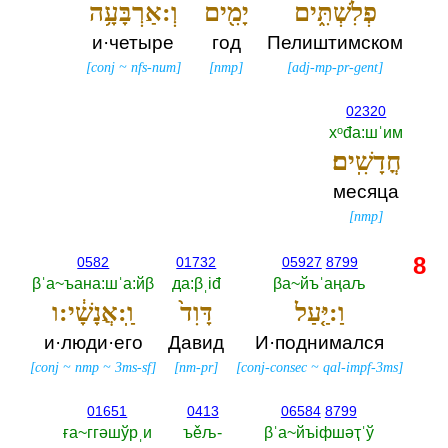
פְלִשְׁתִּ֑ים
יָמִ֖ים
וְ:אַרְבָּעָ֥ה
и·четыре
год
Пелиштимском
[
conj
~
nfs-num
]
[
nmp
]
[
adj-mp-pr-gent
]
02320
хᵒđа:шˈим
חֳדָשִֽׁים׃
месяца
[
nmp
]
8
0582
01732
05927
8799
βˈа~ъана:шˈа:йβ
да:βˌiđ
βа~йъˈаңаљ
וַ:יַּ֤עַל
דָּוִד֙
וַֽ:אֲנָשָׁ֔י:ו
и·люди·его
Давид
И·поднимался
[
conj
~
nmp
~
3ms-sf
]
[
nm-pr
]
[
conj-consec
~
qal-impf-3ms
]
01651
0413
06584
8799
ға~ггәшўрˌи
ъěљ-‎
βˈа~йъiфшәҭˈў