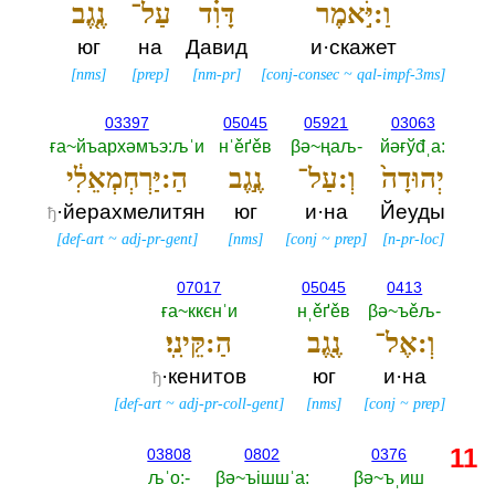
וַ:יֹּ֣אמֶר
דָּוִ֗ד
עַל־
נֶ֤גֶב
юг
на
Давид
и·скажет
[
nms
]
[
prep
]
[
nm-pr
]
[
conj-consec
~
qal-impf-3ms
]
03397
05045
05921
03063
ға~йъархәмъэ:љˈи
нˈěґěв
βә~ңаљ-‎
йәғўđˌа:‎
יְהוּדָה֙
וְ:עַל־
נֶ֣גֶב
הַ:יַּרְחְמְאֵלִ֔י
·йерахмелитян
юг
и·на
Йеуды
ђ
[
def-art
~
adj-pr-gent
]
[
nms
]
[
conj
~
prep
]
[
n-pr-loc
]
07017
05045
0413
ға~ккєнˈи
нˌěґěв
βә~ъěљ-‎
וְ:אֶל־
נֶ֖גֶב
הַ:קֵּינִֽי׃
·кенитов
юг
и·на
ђ
[
def-art
~
adj-pr-coll-gent
]
[
nms
]
[
conj
~
prep
]
11
03808
0802
0376
љˈо:-‎
βә~ъiшшˈа:‎
βә~ъˌиш