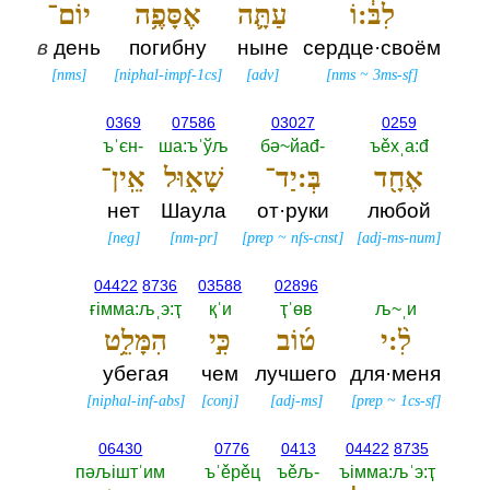
לִבּ֔:וֹ
עַתָּ֛ה
אֶסָּפֶ֥ה
יוֹם־
в
день
погибну
ныне
сердце·своём
[
nms
]
[
niphal-impf-1cs
]
[
adv
]
[
nms
~
3ms-sf
]
0369
07586
03027
0259
ъˈєн-‎
ша:ъˈўљ
бә~йаđ-‎
ъěхˌа:đ
אֶחָ֖ד
בְּ:יַד־
שָׁא֑וּל
אֵֽין־
нет
Шаула
от·руки
любой
[
neg
]
[
nm-pr
]
[
prep
~
nfs-cnst
]
[
adj-ms-num
]
04422
8736
03588
02896
ғiмма:љˌэ:ҭ
қˈи
ҭˈөв
љ~ˌи
לִ֨:י
ט֜וֹב
כִּ֣י
הִמָּלֵ֥ט
убегая
чем
лучшего
для·меня
[
niphal-inf-abs
]
[
conj
]
[
adj-ms
]
[
prep
~
1cs-sf
]
06430
0776
0413
04422
8735
пәљiштˈим
ъˈěрěц
ъěљ-‎
ъiмма:љˈэ:ҭ