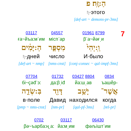
הַ:זֶּֽה׃ פ
·этого
ђ
[
def-art
~
demons-pr-3ms
]
7
03117
04557
01961
8799
ға~йъа:мˈим
мiспˈар
βˈа~йәғˌи
וַֽ:יְהִי֙
מִסְפַּ֣ר
הַ:יָּמִ֔ים
·дней
число
И·было
ђ
[
def-art
~
nmp
]
[
nms-cnst
]
[
conj-consec
~
qal-impf-3ms
]
07704
01732
03427
8804
0834
бi~çәđˈэ:‎
да:βˌiđ
йа:шˌав
ъашěр-‎
אֲשֶׁר־
יָשַׁ֥ב
דָּוִ֖ד
בִּ:שְׂדֵ֣ה
в·поле
Давид
находился
когда
[
prep
~
nms-cnst
]
[
nm-pr
]
[
qal-pf-3ms
]
[
rel-pr
]
0702
03117
06430
βә~ъарба:ңˌа:‎
йа:мˌим
фәљiштˈим