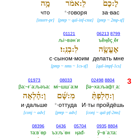
לָ:כֶם֙
לֵ:אמֹ֔ר
מָ֥ה
что
*
·говоря
за·вас
[
interr-pr
]
[
prep
~
qal-inf-cnst
]
[
prep
~
2mp-sf
]
01121
06213
8799
љi~вәнˈи
ъěңěçˌěғ
אֶעֱשֶׂ֖ה
לִ:בְנִֽ:י׃
с·сыном·моим
делать мне
[
prep
~
nms
~
1cs-sf
]
[
qal-impf-1cs
]
3
01973
08033
02498
8804
βа:~ғˈа:љәъа:‎
мi~шшˈа:м
βә~ха:љафтˌа:‎
וְ:חָלַפְתָּ֨
מִ:שָּׁ֜ם
וָ:הָ֗לְאָה
и·дальше
*
·оттуда
И·ты пройдёшь
[
conj
~
adv
]
[
prep
~
adv
]
[
conj
~
qal-pf-2ms
]
08396
0436
05704
0935
8804
та:вˈөр
ъэ:љˈөн
ңаđ-‎
ў~вˈа:τа:‎