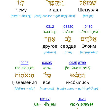
שְׁמוּאֵ֔ל
וַ:יַּהֲפָךְ־
ל֥:וֹ
*
·ему
и·дал
Шемуэля
[
prep
~
3ms-sf
]
[
conj-consec
~
qal-impf-3ms
]
[
nm-pr
]
0312
03820
0430
ъахˈэ:р
љˈэ:в
ъěљо:ғˌим
אֱלֹהִ֖ים
לֵ֣ב
אַחֵ֑ר
другое
сердце
Элоим
[
adj-ms
]
[
nms
]
[
nmp-pr-dei
]
0226
03605
0935
8799
ға:~ъо:τˌөτ
қољ-‎
βа~йъа:вˈо:ъў
וַ:יָּבֹ֛אוּ
כָּל־
הָ:אֹת֥וֹת
·знамения
все
и·сбылись
ђ
[
def-art
~
nfp
]
[
nms-cnst
]
[
conj-consec
~
qal-impf-3mp
]
03117
0428
ба~_~йъˌөм
ға:~ъˌэ:лљěғ