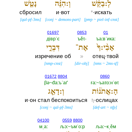
לְ:בַקֵּ֔שׁ
וְ:הִנֵּ֨ה
נָטַ֤שׁ
сбросил
и·вот
*
·искать
[
qal-pf-3ms
]
[
conj
~
demons-part
]
[
prep
~
piel-inf-cnst
]
01697
0853
01
дiврˈє
ъěτ-‎
ъа:вˈика:‎
אָבִ֨י:ךָ֙
אֶת־
דִּבְרֵ֣י
изречение об
»
отец·твой
[
nmp-cnst
]
[
dir-obj
]
[
nms
~
2ms-sf
]
01672
8804
0860
βә~đа:ъˈаґ
ға:~ъаτо:нˈөτ
הָ:אֲתֹנ֔וֹת
וְ:דָאַ֤ג
и·он стал беспокоиться
·ослицах
ђ
[
conj
~
qal-pf-3ms
]
[
def-art
~
nfp
]
04100
0559
8800
мˌа:‎
љэ:~ъмˈо:р
ља:~кˌěм