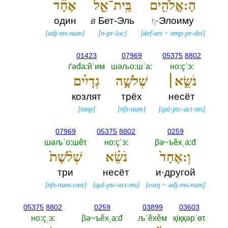
הָ:אֱלֹהִ֖ים
בֵּֽית־אֵ֑ל
אֶחָ֞ד
один
в
Бет-Эль
·Элоиму
ђ
[
adj-ms-num
]
[
n-pr-loc
]
[
def-art
~
nmp-pr-dei
]
01423
07969
05375
8802
ґәđа:йˈим
шәљо:шˈа:‎
но:çˈэ:‎
נֹשֵׂ֣א׀
שְׁלֹשָׁ֣ה
גְדָיִ֗ים
козлят
трёх
несёт
[
nmp
]
[
nfs-num
]
[
qal-ptc-act-ms
]
07969
05375
8802
0259
шәљˈо:шěτ
но:çˈэ:‎
βә~ъěхˌа:đ
וְ:אֶחָד֙
נֹשֵׂ֗א
שְׁלֹ֨שֶׁת֙
три
несёт
и·другой
[
nfs-num-cnst
]
[
qal-ptc-act-ms
]
[
conj
~
adj-ms-num
]
05375
8802
0259
03899
03603
но:çˌэ:‎
βә~ъěхˌа:đ
љˈěхěм
қiққәрˈөτ