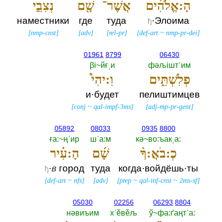
הָ:אֱלֹהִ֔ים
אֲשֶׁר־
שָׁ֖ם
נְצִבֵ֣י
наместники
где
туда
·Элоима
ђ
[
nmp-cnst
]
[
adv
]
[
rel-pr
]
[
def-art
~
nmp-pr-dei
]
01961
8799
06430
βi~йғˌи
фәљiштˈим
פְלִשְׁתִּ֑ים
וִ:יהִי֩
и·будет
пелиштимцев
[
conj
~
qal-impf-3ms
]
[
adj-mp-pr-gent
]
05892
08033
0935
8800
ға:~ңˈир
шˈа:м
кә~во:ъакˌа:‎
כְ:בֹאֲ:ךָ֨
שָׁ֜ם
הָ:עִ֗יר
·
в
город
туда
когда·войдёшь·ты
ђ
[
def-art
~
nfs
]
[
adv
]
[
prep
~
qal-inf-cnst
~
2ms-sf
]
05030
02256
06293
8804
нәвиъим
хˈěвěљ
ў~фа:ґаңтˈа:‎