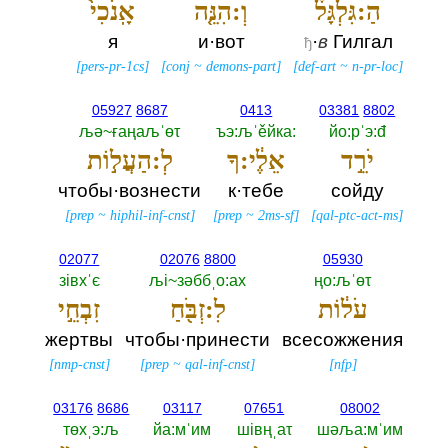
הַ:גִּלְגָּל֒
וְ:הִנֵּ֤ה
אָֽנֹכִי֙
я
и·вот
·
в
Гилгал
ђ
[
pers-pr-1cs
]
[
conj
~
demons-part
]
[
def-art
~
n-pr-loc
]
05927
8687
0413
03381
8802
љә~ғаңаљˈөτ
ъэ:љˈěйка:‎
йо:рˈэ:đ
יֹרֵ֣ד
אֵלֶ֔י:ךָ
לְ:הַעֲל֣וֹת
чтобы·вознести
к·тебе
сойду
[
prep
~
hiphil-inf-cnst
]
[
prep
~
2ms-sf
]
[
qal-ptc-act-ms
]
02077
02076
8800
05930
зiвхˈє
љi~зәббˌо:ах
ңо:љˈөτ
עֹל֔וֹת
לִ:זְבֹּ֖חַ
זִבְחֵ֣י
жертвы
чтобы·принести
всесожжения
[
nmp-cnst
]
[
prep
~
qal-inf-cnst
]
[
nfp
]
03176
8686
03117
07651
08002
төхˌэ:љ
йа:мˈим
шiвңˌаτ
шәља:мˈим