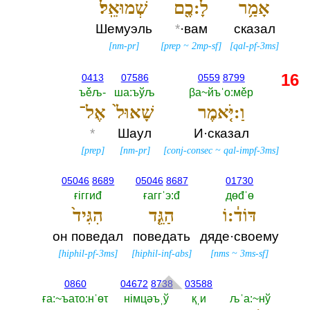
אָמַ֥ר
לָ:כֶ֖ם
שְׁמוּאֵֽל׃
Шемуэль
*
·вам
сказал
[
nm-pr
]
[
prep
~
2mp-sf
]
[
qal-pf-3ms
]
16
0413
07586
0559
8799
ъěљ-‎
ша:ъўљ
βа~йъˈо:мěр
וַ:יֹּ֤אמֶר
שָׁאוּל֙
אֶל־
*
Шаул
И·сказал
[
prep
]
[
nm-pr
]
[
conj-consec
~
qal-impf-3ms
]
05046
8689
05046
8687
01730
ғiггиđ
ғаггˈэ:đ
дөđˈө
דּוֹד֔:וֹ
הַגֵּ֤ד
הִגִּיד֙
он поведал
поведать
дяде·своему
[
hiphil-pf-3ms
]
[
hiphil-inf-abs
]
[
nms
~
3ms-sf
]
0860
04672
8738
03588
ға:~ъаτо:нˈөτ
нiмцәъˌў
қˌи
љˈа:~нў