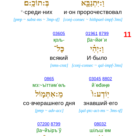
וַ:יִּתְנַבֵּ֖א
בְּ:תוֹכָֽ:ם׃
*
·среди·них
и·он пророчествовал
[
prep
~
subst-ms
~
3mp-sf
]
[
conj-consec
~
hithpael-impf-3ms
]
11
03605
01961
8799
қољ-‎
βа~йәғˈи
וַ:יְהִ֗י
כָּל־
всякий
И·было
[
nms-cnst
]
[
conj-consec
~
qal-impf-3ms
]
0865
03045
8802
мэ:~ъiттәмˈөљ
йˈөđәңө
יֽוֹדְע:וֹ֙
מֵ:אִתְּמ֣וֹל
со·вчерашнего дня
знавший·его
[
prep
~
adv-acc
]
[
qal-ptc-act-ms
~
3ms-sf
]
07200
8799
08032
βа~йъiръˈў
шiљшˈөм