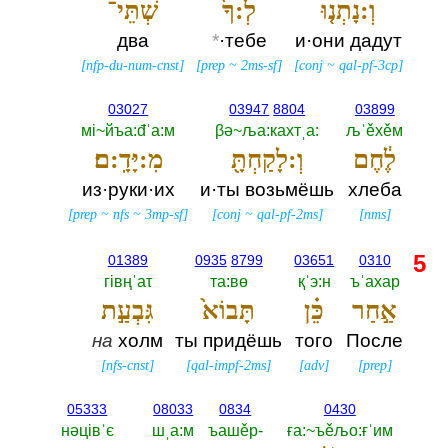
וְ:נָתְנ֤וּ
לְ:ךָ֙
שְׁתֵּי־
два
*
·тебе
и·они дадут
[
nfp-du-num-cnst
]
[
prep
~
2ms-sf
]
[
conj
~
qal-pf-3cp
]
03027
03947
8804
03899
мi~йъа:đˈа:м
βә~ља:кахтˌа:‎
љˈěхěм
לֶ֔חֶם
וְ:לָקַחְתָּ֖
מִ:יָּדָֽ:ם׃
из·руки·их
и·ты возьмёшь
хлеба
[
prep
~
nfs
~
3mp-sf
]
[
conj
~
qal-pf-2ms
]
[
nms
]
5
01389
0935
8799
03651
0310
гiвңˈаτ
та:вө
қˈэ:н
ъˈахар
אַ֣חַר
כֵּ֗ן
תָּבוֹא֙
גִּבְעַ֣ת
на
холм
ты придёшь
того
После
[
nfs-cnst
]
[
qal-impf-2ms
]
[
adv
]
[
prep
]
05333
08033
0834
0430
нәцiвˈє
шˌа:м
ъашěр-‎
ға:~ъěљо:ғˈим