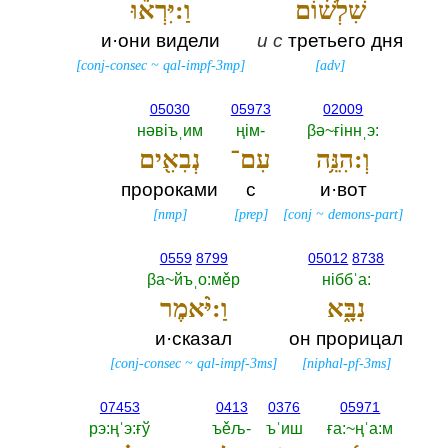
שִׁלְשׁ֔וֹם
וַ:יִּרְא֕וּ
и·они видели
и
с
третьего дня
[
conj-consec
~
qal-impf-3mp
]
[
adv
]
05030
05973
02009
нәвiъˌим
ңiм-‎
βә~ғiннˌэ:‎
וְ:הִנֵּ֥ה
עִם־
נְבִאִ֖ים
пророками
с
и·вот
[
nmp
]
[
prep
]
[
conj
~
demons-part
]
0559
8799
05012
8738
βа~йъˌо:мěр
нiббˈа:‎
נִבָּ֑א
וַ:יֹּ֨אמֶר
и·сказал
он прорицал
[
conj-consec
~
qal-impf-3ms
]
[
niphal-pf-3ms
]
07453
0413
0376
05971
рэ:ңˈэ:ғў
ъěљ-‎
ъˈиш
ға:~ңˈа:м