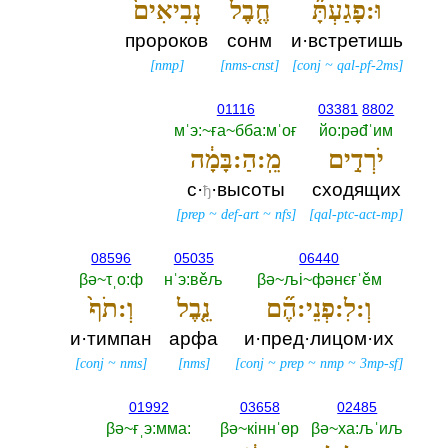
וּ:פָגַעְתָּ֞
חֶ֤בֶל
נְבִיאִים֙
пророков
сонм
и·встретишь
[
nmp
]
[
nms-cnst
]
[
conj
~
qal-pf-2ms
]
01116
03381
8802
мˈэ:~ға~бба:мˈоғ
йо:рәđˈим
יֹרְדִ֣ים
מֵֽ:הַ:בָּמָ֔ה
с·
·высоты
сходящих
ђ
[
prep
~
def-art
~
nfs
]
[
qal-ptc-act-mp
]
08596
05035
06440
βә~τˌо:ф
нˈэ:вěљ
βә~љi~фәнєғˈěм
וְ:לִ:פְנֵי:הֶ֞ם
נֵ֤בֶל
וְ:תֹף֙
и·тимпан
арфа
и·пред·лицом·их
[
conj
~
nms
]
[
nms
]
[
conj
~
prep
~
nmp
~
3mp-sf
]
01992
03658
02485
βә~ғˌэ:мма:‎
βә~кiннˈөр
βә~ха:љˈиљ