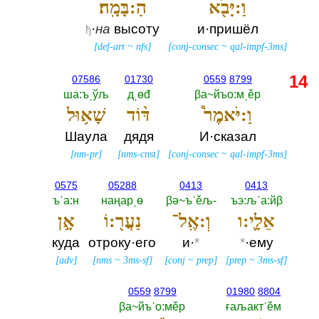
וַ:יָּבֹ֖א
הַ:בָּמָֽה׃
·
на
высоту
и·пришёл
ђ
[
def-art
~
nfs
]
[
conj-consec
~
qal-impf-3ms
]
14
07586
01730
0559
8799
ша:ъˌўљ
дˌөđ
βа~йъо:мˌěр
וַ:יֹּאמֶר֩
דּ֨וֹד
שָׁא֥וּל
Шаула
дядя
И·сказал
[
nm-pr
]
[
nms-cnst
]
[
conj-consec
~
qal-impf-3ms
]
0575
05288
0413
0413
ъˈа:н
наңарˌө
βә~ъˈěљ-‎
ъэ:љˈа:йβ
אֵלָ֛י:ו
וְ:אֶֽל־
נַעֲר֖:וֹ
אָ֣ן
куда
отроку·его
и·
*
*
·ему
[
adv
]
[
nms
~
3ms-sf
]
[
conj
~
prep
]
[
prep
~
3ms-sf
]
0559
8799
01980
8804
βа~йъˈо:мěр
ғаљактˈěм