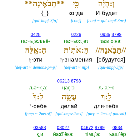
וְ:הָיָ֗ה
כִּ֥י
**תְבֹאֶינָה**
{
_
}
когда
И·будет
[
qal-impf-3fp
]
[
conj
]
[
conj
~
qal-impf-3ms
]
0428
0226
0935
8799
ға:~ъˌэ:лљěғ
ға:~ъо:τˌөτ
τа:вˈо:на:‎
//תָבֹ֛אנָה//
הָ:אֹת֥וֹת
הָ:אֵ֖לֶּה
·эти
·знамения
[сбудутся]
ђ
ђ
[
def-art
~
demons-pr-p
]
[
def-art
~
nfp
]
[
qal-impf-3fp
]
06213
8798
љә~кˌа:‎
ңаçˈэ:‎
љˈа:~к
לָ֑:ךְ
עֲשֵׂ֤ה
לְ:ךָ֙
*
·себе
делай
для·тебя
[
prep
~
2ms-sf
]
[
qal-impv-2ms
]
[
prep
~
2ms-sf pausal
]
03588
03027
04672
8799
0834
қˌи
йа:đˈěка:‎
тiмцˈа:‎
ъашˈěр