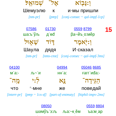
וַ:נָּב֖וֹא
אֶל־
שְׁמוּאֵֽל׃
Шемуэлю
к
и·мы пришли
[
nm-pr
]
[
prep
]
[
conj-consec
~
qal-impf-1cp
]
15
07586
01730
0559
8799
ша:ъˈўљ
дˈөđ
βа~йъˌо:мěр
וַ:יֹּ֖אמֶר
דּ֣וֹד
שָׁא֑וּל
Шаула
дядя
И·сказал
[
nm-pr
]
[
nms-cnst
]
[
conj-consec
~
qal-impf-3ms
]
04100
04994
05046
8685
мˈа:-‎
љ~ˈи
ннˈа:‎
ғаггˈиđа:-‎
הַגִּֽידָה־
נָּ֣א
לִ֔:י
מָֽה־
что
*
·мне
же
поведай
[
interr-pr
]
[
prep
~
1cs-sf
]
[
part-of-entreaty
]
[
hiphil-impv-2ms
]
08050
0559
8804
шәмўъˈэ:љ
ља:~кˌěм
ъа:мˌар