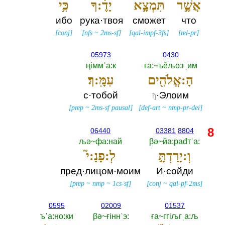
אֲשֶׁ֣ר
תִּמְצָ֣א
יָדֶ֔:ךָ
כִּ֥י
ибо
рука·твоя
сможет
что
[
conj
]
[
nfs
~
2ms-sf
]
[
qal-impf-3fs
]
[
rel-pr
]
05973
0430
ңiммˈа:к
ға:~ъěљо:ғˌим
הָ:אֱלֹהִ֖ים
עִמָּֽ:ךְ׃
с·тобой
·Элоим
ђ
[
prep
~
2ms-sf pausal
]
[
def-art
~
nmp-pr-dei
]
8
06440
03381
8804
љә~фа:най
βә~йа:раđтˈа:‎
וְ:יָרַדְתָּ֣
לְ:פָנַ:י֮
пред·лицом·моим
И·сойди
[
prep
~
nmp
~
1cs-sf
]
[
conj
~
qal-pf-2ms
]
0595
02009
01537
ъˈа:но:ки
βә~ғiннˈэ:‎
ға~ггiљгˌа:љ