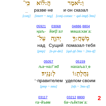
וַ:יֹּ֕אמֶר
הֲ:ל֗וֹא
כִּֽי־
_
разве·не
и·он сказал
[
conj
]
[
interr
~
neg
]
[
conj-consec
~
qal-impf-3ms
]
05921
03068
04886
8804
ңаљ-‎
йәғβˈа:ғ
мәша:хакˈа:‎
מְשָׁחֲ:ךָ֧
יְהוָ֛ה
עַל־
над
Сущий
помазал·тебя
[
prep
]
[
n-pr-dei
]
[
qal-pf-3ms
~
2ms-sf
]
05057
05159
љә~на:ґˈиđ
нахаља:τˌө
נַחֲלָת֖:וֹ
לְ:נָגִֽיד׃
*
·правителем
уделом·своим
[
prep
~
nms
]
[
nfs
~
3ms-sf
]
2
03117
03212
8800
ға~йъөм
бә~љěктәкˈа:‎