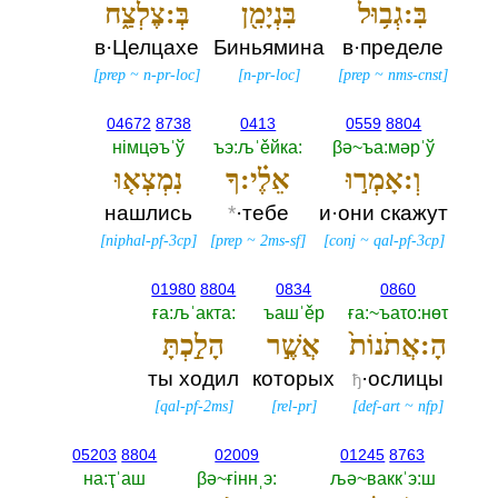
בִּ:גְב֥וּל
בִּנְיָמִ֖ן
בְּ:צֶלְצַ֑ח
в·Целцахе
Биньямина
в·пределе
[
prep
~
n-pr-loc
]
[
n-pr-loc
]
[
prep
~
nms-cnst
]
04672
8738
0413
0559
8804
нiмцәъˈў
ъэ:љˈěйка:‎
βә~ъа:мәрˈў
וְ:אָמְר֣וּ
אֵלֶ֗י:ךָ
נִמְצְא֤וּ
нашлись
*
·тебе
и·они скажут
[
niphal-pf-3cp
]
[
prep
~
2ms-sf
]
[
conj
~
qal-pf-3cp
]
01980
8804
0834
0860
ға:љˈакта:‎
ъашˈěр
ға:~ъаτо:нөτ
הָ:אֲתֹנוֹת֙
אֲשֶׁ֣ר
הָלַ֣כְתָּ
ты ходил
которых
·ослицы
ђ
[
qal-pf-2ms
]
[
rel-pr
]
[
def-art
~
nfp
]
05203
8804
02009
01245
8763
на:ҭˈаш
βә~ғiннˌэ:‎
љә~ваккˈэ:ш