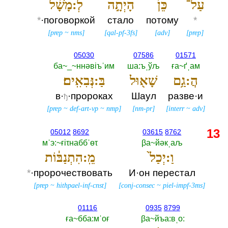
עַל־
כֵּן֙
הָיְתָ֣ה
לְ:מָשָׁ֔ל
*
·поговоркой
стало
потому
*
[
prep
~
nms
]
[
qal-pf-3fs
]
[
adv
]
[
prep
]
05030
07586
01571
ба~_~ннәвiъˈим
ша:ъˌўљ
ға~ґˌам
הֲ:גַ֥ם
שָׁא֖וּל
בַּ:נְּבִאִֽים׃
в·
·пророках
Шаул
разве·и
ђ
[
prep
~
def-art-vp
~
nmp
]
[
nm-pr
]
[
interr
~
adv
]
13
05012
8692
03615
8762
мˈэ:~ғiτнаббˈөτ
βа~йәкˌаљ
וַ:יְכַל֙
מֵֽ:הִתְנַבּ֔וֹת
*
·пророчествовать
И·он перестал
[
prep
~
hithpael-inf-cnst
]
[
conj-consec
~
piel-impf-3ms
]
01116
0935
8799
ға~бба:мˈоғ
βа~йъа:вˌо:‎