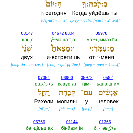
בְּ:לֶכְתְּ:ךָ֤
הַ:יּוֹם֙
·сегодня
Когда·уйдёшь·ты
ђ
[
def-art
~
nms
]
[
prep
~
qal-inf-cnst
~
2ms-sf
]
08147
04672
8804
05978
шәнˌє
ў~ма:ца:τˌа:‎
мэ:~ңiмма:đˈи
מֵ:עִמָּדִ֔:י
וּ:מָצָאתָ֩
שְׁנֵ֨י
двух
и·встретишь
от·
*
·меня
[
nmp-du-num-cnst
]
[
conj
~
qal-pf-2ms
]
[
prep
~
prep
~
1cs-sf
]
07354
06900
05973
0582
ра:хˈэ:љ
кәвурˌаτ
ңiм-‎
ъана:шˈим
אֲנָשִׁ֜ים
עִם־
קְבֻרַ֥ת
רָחֵ֛ל
Рахели
могилы
у
человек
[
nf-pr
]
[
nfs-cnst
]
[
prep
]
[
nmp
]
06766
01144
01366
бә~цěљцˈах
бiнйа:мˌiн
бi~ґәвˌўљ