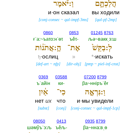
הֲלַכְתֶּ֑ם
וַ:יֹּ֕אמֶר
и·он сказал
вы ходили
[
conj-consec
~
qal-impf-3ms
]
[
qal-pf-2mp
]
0860
0853
01245
8763
ғˈа:~ъаτо:нˈөτ
ъěτ-‎
љә~ваккˌэ:ш
לְ:בַקֵּשׁ֙
אֶת־
הָ֣:אֲתֹנ֔וֹת
·ослиц
»
*
·искать
ђ
[
def-art
~
nfp
]
[
dir-obj
]
[
prep
~
piel-inf-cnst
]
0369
03588
07200
8799
ъˈайiн
ки-‎
βа~ннiръˈěғ
וַ:נִּרְאֶ֣ה
כִי־
אַ֔יִן
нет
их
что
и·мы увидели
[
subst
]
[
conj
]
[
conj-consec
~
qal-impf-1cp
]
08050
0413
0935
8799
шәмўъˈэ:љ
ъěљ-‎
βа~нна:вˌө