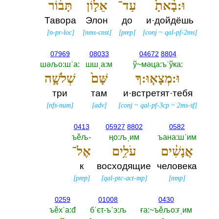
וּ:בָ֨אתָ֙
עַד־
אֵל֣וֹן
תָּב֔וֹר
Тавора
Элон
до
и·дойдёшь
[
n-pr-loc
]
[
nms-cnst
]
[
prep
]
[
conj
~
qal-pf-2ms
]
07969
08033
04672
8804
шәљо:шˈа:‎
шшˌа:м
ў~мәца:ъˈўка:‎
וּ:מְצָא֤וּ:ךָ
שָּׁם֙
שְׁלֹשָׁ֣ה
три
там
и·встретят·тебя
[
nfs-num
]
[
adv
]
[
conj
~
qal-pf-3cp
~
2ms-sf
]
0413
05927
8802
0582
ъěљ-‎
ңо:љˌим
ъана:шˈим
אֲנָשִׁ֔ים
עֹלִ֥ים
אֶל־
к
восходящие
человека
[
prep
]
[
qal-ptc-act-mp
]
[
nmp
]
0259
01008
0430
ъěхˈа:đ
бˈєτ-ъˈэ:љ
ға:~ъěљо:ғˌим