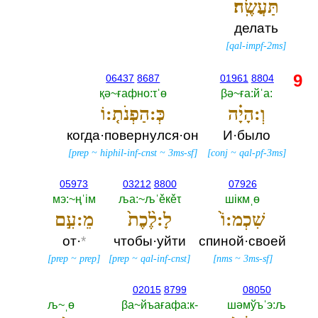
תַּעֲשֶֽׂה׃
делать
[
qal-impf-2ms
]
9
06437
8687
01961
8804
қә~ғафно:τˈө
βә~ға:йˈа:‎
וְ:הָיָ֗ה
כְּ:הַפְנֹת֤:וֹ
когда·повернулся·он
И·было
[
prep
~
hiphil-inf-cnst
~
3ms-sf
]
[
conj
~
qal-pf-3ms
]
05973
03212
8800
07926
мэ:~ңˈiм
ља:~љˈěкěτ
шiкмˌө
שִׁכְמ:וֹ֙
לָ:לֶ֨כֶת֙
מֵ:עִ֣ם
от·
*
чтобы·уйти
спиной·своей
[
prep
~
prep
]
[
prep
~
qal-inf-cnst
]
[
nms
~
3ms-sf
]
02015
8799
08050
љ~ˌө
βа~йъағафа:к-‎
шәмўъˈэ:љ