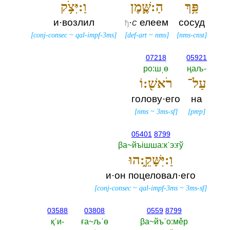
פַּ֥ךְ
הַ:שֶּׁ֛מֶן
וַ:יִּצֹ֥ק
и·возлил
·
с
елеем
сосуд
ђ
[
conj-consec
~
qal-impf-3ms
]
[
def-art
~
nms
]
[
nms-cnst
]
07218
05921
ро:шˌө
ңаљ-‎
עַל־
רֹאשׁ֖:וֹ
голову·его
на
[
nms
~
3ms-sf
]
[
prep
]
05401
8799
βа~йъiшша:кˈэ:ғў
וַ:יִּשָּׁקֵ֑:הוּ
и·он поцеловал·его
[
conj-consec
~
qal-impf-3ms
~
3ms-sf
]
03588
03808
0559
8799
қˈи-‎
ға~љˈө
βа~йъˈо:мěр