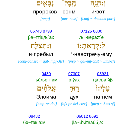
וְ:הִנֵּ֥ה
חֶֽבֶל־
נְבִאִ֖ים
пророков
сонм
и·вот
[
nmp
]
[
nms-cnst
]
[
conj
~
demons-part
]
06743
8799
07125
8800
βа~ттiцљˈах
љi~кәра:τˈө
לִ:קְרָאת֑:וֹ
וַ:תִּצְלַ֤ח
и·пребыл
*
·навстречу·ему
[
conj-consec
~
qal-impf-3fs
]
[
prep
~
qal-inf-cnst
~
3ms-sf
]
0430
07307
05921
ъěљо:ғˈим
рˈўах
ңа:ља:йβ
עָלָי:ו֙
ר֣וּחַ
אֱלֹהִ֔ים
Элоима
дух
на·нём
[
nmp-pr-dei
]
[
nfs-pr-dei-cnst
]
[
prep
~
3ms-sf
]
08432
05012
8691
бә~τөкˈа:м
βа~йъiτнаббˌэ:‎