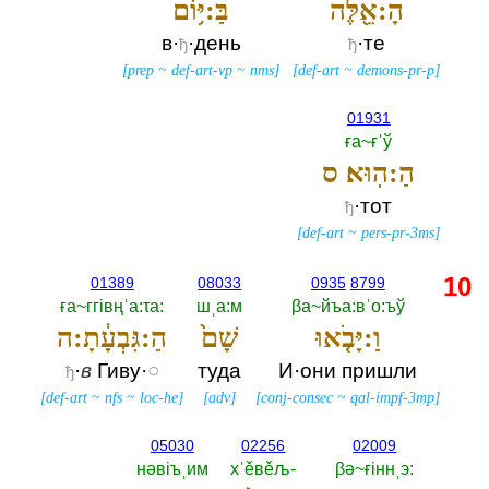
הָ:אֵ֖לֶּה
בַּ:יּ֥וֹם
в·
·день
·те
ђ
ђ
[
prep
~
def-art-vp
~
nms
]
[
def-art
~
demons-pr-p
]
01931
ға~ғˈў
הַ:הֽוּא׃ ס
·тот
ђ
[
def-art
~
pers-pr-3ms
]
10
01389
08033
0935
8799
ға~ггiвңˈа:τа:‎
шˌа:м
βа~йъа:вˈо:ъў
וַ:יָּבֹ֤אוּ
שָׁם֙
הַ:גִּבְעָ֔תָ:ה
·
в
Гиву·
○
туда
И·они пришли
ђ
[
def-art
~
nfs
~
loc-he
]
[
adv
]
[
conj-consec
~
qal-impf-3mp
]
05030
02256
02009
нәвiъˌим
хˈěвěљ-‎
βә~ғiннˌэ:‎