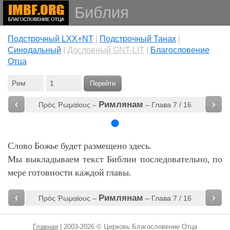
Библия
Подстрочный LXX+NT
|
Подстрочный Танах
|
Cинодальный
|
Дословный GNT-LIT
|
Благословение
Отца
Перейти
‹
›
Римлянам
Πρὸς Ῥωμαίους –
– Глава 7 / 16
Слово Божье будет размещено здесь.
Мы выкладываем текст Библии последовательно, по
мере готовности каждой главы.
‹
›
Римлянам
Πρὸς Ῥωμαίους –
– Глава 7 / 16
Главная
| 2003-2026 © Церковь Благословение Отца