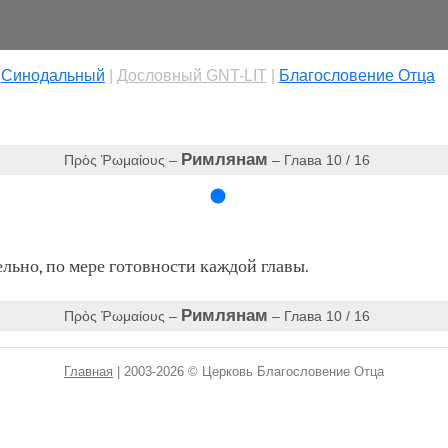
|
Cинодальный
|
Дословный GNT-LIT
|
Благословение Отца
Римлянам
Πρὸς Ῥωμαίους –
– Глава 10 / 16
ьно, по мере готовности каждой главы.
Римлянам
Πρὸς Ῥωμαίους –
– Глава 10 / 16
Главная
| 2003-2026 © Церковь Благословение Отца