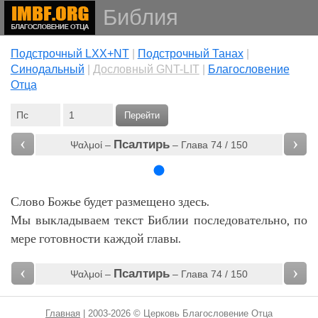
Библия
Подстрочный LXX+NT
|
Подстрочный Танах
|
Cинодальный
|
Дословный GNT-LIT
|
Благословение
Отца
Перейти
‹
›
Псалтирь
Ψαλμοί –
– Глава 74 / 150
Слово Божье будет размещено здесь.
Мы выкладываем текст Библии последовательно, по
мере готовности каждой главы.
‹
›
Псалтирь
Ψαλμοί –
– Глава 74 / 150
Главная
| 2003-2026 © Церковь Благословение Отца