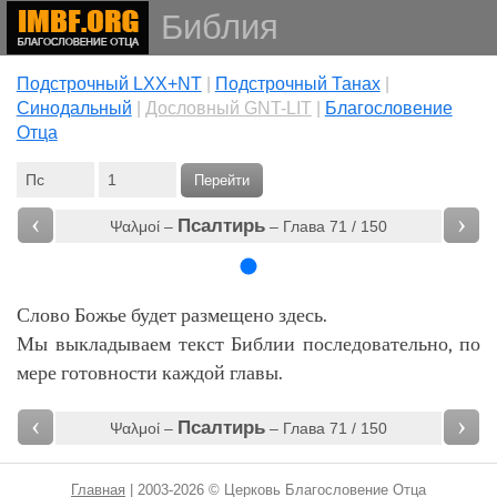
Библия
Подстрочный LXX+NT
|
Подстрочный Танах
|
Cинодальный
|
Дословный GNT-LIT
|
Благословение
Отца
Перейти
‹
›
Псалтирь
Ψαλμοί –
– Глава 71 / 150
Слово Божье будет размещено здесь.
Мы выкладываем текст Библии последовательно, по
мере готовности каждой главы.
‹
›
Псалтирь
Ψαλμοί –
– Глава 71 / 150
Главная
| 2003-2026 © Церковь Благословение Отца