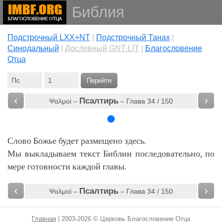
Библия
Подстрочный LXX+NT
|
Подстрочный Танах
|
Cинодальный
|
Дословный GNT-LIT
|
Благословение
Отца
Перейти
‹
›
Псалтирь
Ψαλμοί –
– Глава 34 / 150
Слово Божье будет размещено здесь.
Мы выкладываем текст Библии последовательно, по
мере готовности каждой главы.
‹
›
Псалтирь
Ψαλμοί –
– Глава 34 / 150
Главная
| 2003-2026 © Церковь Благословение Отца