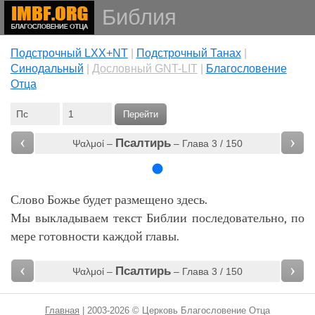
Библия
Подстрочный LXX+NT
|
Подстрочный Танах
|
Cинодальный
|
Дословный GNT-LIT
|
Благословение
Отца
Перейти
‹
›
Псалтирь
Ψαλμοί –
– Глава 3 / 150
Слово Божье будет размещено здесь.
Мы выкладываем текст Библии последовательно, по
мере готовности каждой главы.
‹
›
Псалтирь
Ψαλμοί –
– Глава 3 / 150
Главная
| 2003-2026 © Церковь Благословение Отца