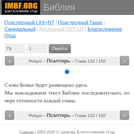
Библия
Подстрочный LXX+NT
|
Подстрочный Танах
|
Cинодальный
|
Дословный GNT-LIT
|
Благословение
Отца
Перейти
‹
›
Псалтирь
Ψαλμοί –
– Глава 132 / 150
Слово Божье будет размещено здесь.
Мы выкладываем текст Библии последовательно, по
мере готовности каждой главы.
‹
›
Псалтирь
Ψαλμοί –
– Глава 132 / 150
Главная
| 2003-2026 © Церковь Благословение Отца