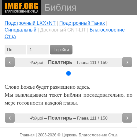
Библия
Подстрочный LXX+NT
|
Подстрочный Танах
|
Cинодальный
|
Дословный GNT-LIT
|
Благословение
Отца
Перейти
‹
›
Псалтирь
Ψαλμοί –
– Глава 111 / 150
Слово Божье будет размещено здесь.
Мы выкладываем текст Библии последовательно, по
мере готовности каждой главы.
‹
›
Псалтирь
Ψαλμοί –
– Глава 111 / 150
Главная
| 2003-2026 © Церковь Благословение Отца